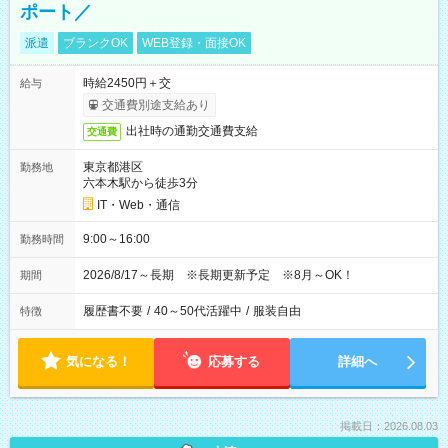
ポート／
派遣
ブランクOK
WEB登録・面接OK
時給2450円＋交
給与
交通費別途支給あり
出社時の通勤交通費支給
交通費
東京都港区
勤務地
六本木駅から徒歩3分
IT・Web・通信
9:00～16:00
勤務時間
2026/8/17～長期 ※長期更新予定 ※8月～OK！
期間
履歴書不要
/
40～50代活躍中
/
服装自由
特徴
気になる！
応募する
詳細へ
掲載日：2026.08.03