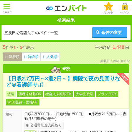
0
メニュー
気になる！
ログイン
検索結果
条件の変更
五反田で看護助手のバイト一覧
5
1,440
件中
1
～
5
件表示
平均時給:
円
新着順
時給順
人気順
掲載日：2026.08.05
未読
NEW
【日収2.7万円～×週2日～】病院で夜の見回りな
ど＠看護師サポ
派遣
職種未経験OK
社会人未経験OK
大学生歓迎
ブランクOK
WEB登録・面接OK
日収2万7000円～（日勤時給1500円） ■月収例21.6万円～（夜
給与
勤月8回勤務の場合）
交通費別途支給あり