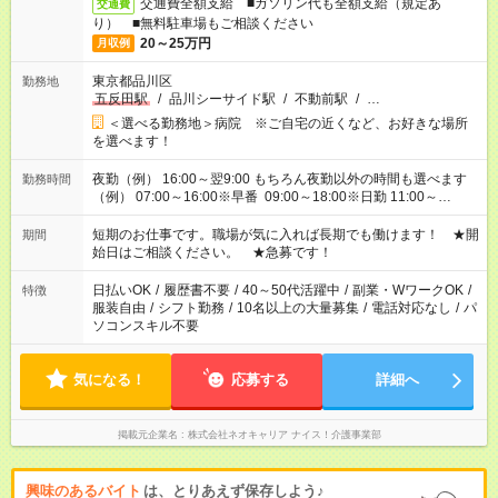
交通費全額支給 ■ガソリン代も全額支給（規定あ
交通費
り） ■無料駐車場もご相談ください
20～25万円
月収例
東京都品川区
勤務地
五反田駅
/
品川シーサイド駅
/
不動前駅
/
…
＜選べる勤務地＞病院 ※ご自宅の近くなど、お好きな場所
を選べます！
夜勤（例） 16:00～翌9:00 もちろん夜勤以外の時間も選べます
勤務時間
（例） 07:00～16:00※早番 09:00～18:00※日勤 11:00～
20:00※遅番 ※時間は、固定・選べる施設もあるので、ご希望が
あれば調整できます！ ※シフト制。勤務地により実働時間が異
短期のお仕事です。職場が気に入れば長期でも働けます！ ★開
期間
なります。★家庭の都合でお休みが必要な場合も遠慮なくご相談
始日はご相談ください。 ★急募です！
ください。
日払いOK
/
履歴書不要
/
40～50代活躍中
/
副業・WワークOK
/
特徴
服装自由
/
シフト勤務
/
10名以上の大量募集
/
電話対応なし
/
パ
ソコンスキル不要
気になる！
応募する
詳細へ
掲載元企業名
株式会社ネオキャリア ナイス！介護事業部
興味のあるバイト
は、とりあえず保存しよう♪