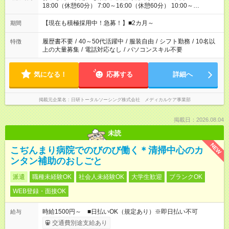
18:00（休憩60分） 7:00～16:00（休憩60分） 10:00～
19:00（休憩60分） ※Wワーク希望の方へ 今ご覧のお仕事で希
望する勤務時間と、もう1つのお仕事の勤務時間の合計が 週40
【現在も積極採用中！急募！】■2カ月～
期間
時間を超えなければOKです。
履歴書不要
/
40～50代活躍中
/
服装自由
/
シフト勤務
/
10名以
特徴
上の大量募集
/
電話対応なし
/
パソコンスキル不要
気になる！
応募する
詳細へ
掲載元企業名
日研トータルソーシング株式会社 メディカルケア事業部
掲載日：2026.08.04
未読
NEW
こぢんまり病院でのびのび働く＊清掃中心のカ
ンタン補助のおしごと
派遣
職種未経験OK
社会人未経験OK
大学生歓迎
ブランクOK
WEB登録・面接OK
時給1500円～ ■日払いOK（規定あり）※即日払い不可
給与
交通費別途支給あり