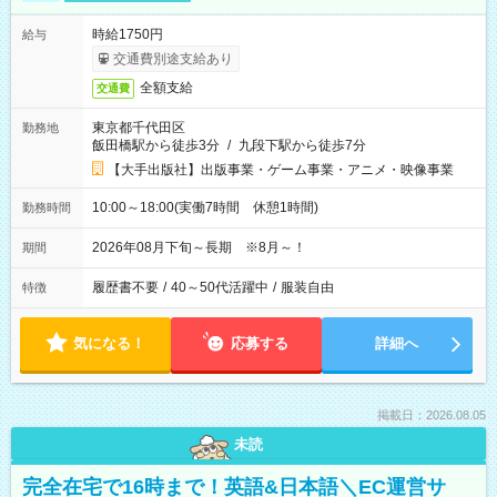
時給1750円
給与
交通費別途支給あり
全額支給
交通費
東京都千代田区
勤務地
飯田橋駅から徒歩3分
/
九段下駅から徒歩7分
【大手出版社】出版事業・ゲーム事業・アニメ・映像事業
10:00～18:00(実働7時間 休憩1時間)
勤務時間
2026年08月下旬～長期 ※8月～！
期間
履歴書不要
/
40～50代活躍中
/
服装自由
特徴
気になる！
応募する
詳細へ
掲載日：2026.08.05
未読
完全在宅で16時まで！英語&日本語＼EC運営サ