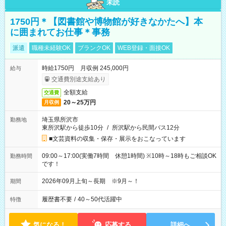
未読
1750円＊【図書館や博物館が好きなかたへ】本
に囲まれてお仕事＊事務
派遣
職種未経験OK
ブランクOK
WEB登録・面接OK
時給1750円 月収例 245,000円
給与
交通費別途支給あり
全額支給
交通費
20～25万円
月収例
埼玉県所沢市
勤務地
東所沢駅から徒歩10分
/
所沢駅から民間バス12分
■文芸資料の収集・保存・展示をおこなっています
09:00～17:00(実働7時間 休憩1時間) ※10時～18時もご相談OK
勤務時間
です！
2026年09月上旬～長期 ※9月～！
期間
履歴書不要
/
40～50代活躍中
特徴
気になる！
応募する
詳細へ