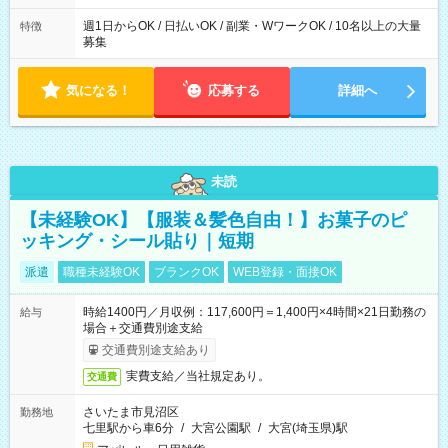
週1日からOK / 日払いOK / 副業・WワークOK / 10名以上の大量
特徴
募集
気になる！
応募する
詳細へ
未読
【未経験OK】【服装＆髪色自由！】お菓子のピ
ッキング・シール貼り｜短期
派遣
職種未経験OK
ブランクOK
WEB登録・面接OK
時給1400円／月収例：117,600円＝1,400円×4時間×21日勤務の
給与
場合＋交通費別途支給
交通費別途支給あり
実費支給／当社規定あり。
交通費
さいたま市見沼区
勤務地
七里駅から車6分
/
大宮公園駅
/
大宮(埼玉県)駅