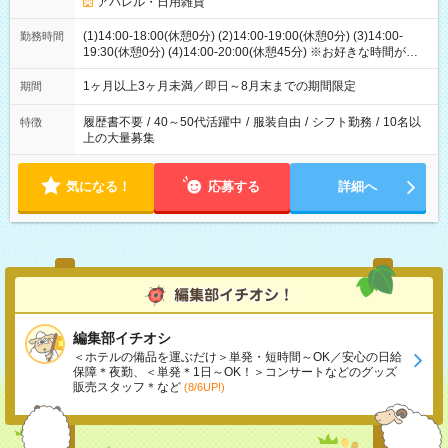
アパレル・日用雑貨
(1)14:00-18:00(休憩0分) (2)14:00-19:00(休憩0分) (3)14:00-
勤務時間
19:30(休憩0分) (4)14:00-20:00(休憩45分) ※お好きな時間が選べ
ます
1ヶ月以上3ヶ月未満／即日～8月末までの期間限定
期間
履歴書不要
/
40～50代活躍中
/
服装自由
/
シフト勤務
/
10名以
特徴
上の大量募集
気になる！
応募する
詳細へ
編集部イチオシ
＜ホテルの備品を運ぶだけ＞単発・短時間～OK／安心の日給
保障＊夜勤、＜単発＊1日～OK！＞コンサートなどのグッズ
販売スタッフ＊など
(8/6UP!)