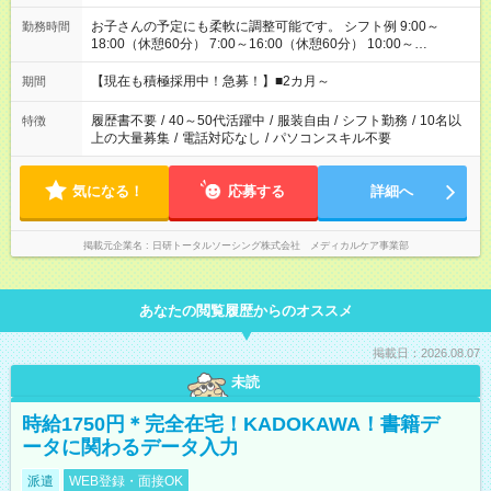
お子さんの予定にも柔軟に調整可能です。 シフト例 9:00～
勤務時間
18:00（休憩60分） 7:00～16:00（休憩60分） 10:00～
19:00（休憩60分） ※Wワーク希望の方へ 今ご覧のお仕事で希
望する勤務時間と、もう1つのお仕事の勤務時間の合計が 週40
【現在も積極採用中！急募！】■2カ月～
期間
時間を超えなければOKです。
履歴書不要
/
40～50代活躍中
/
服装自由
/
シフト勤務
/
10名以
特徴
上の大量募集
/
電話対応なし
/
パソコンスキル不要
気になる！
応募する
詳細へ
掲載元企業名
日研トータルソーシング株式会社 メディカルケア事業部
あなたの閲覧履歴からのオススメ
掲載日：2026.08.07
未読
時給1750円＊完全在宅！KADOKAWA！書籍デ
ータに関わるデータ入力
派遣
WEB登録・面接OK