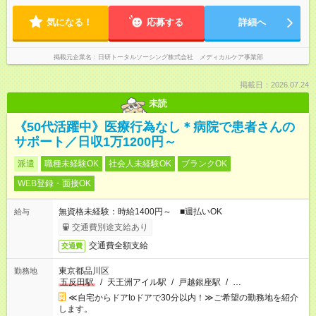
気になる！
応募する
詳細へ
掲載元企業名
日研トータルソーシング株式会社 メディカルケア事業部
掲載日：2026.07.24
未読
《50代活躍中》医療行為なし＊病院で患者さんの
サポート／日収1万1200円～
派遣
職種未経験OK
社会人未経験OK
ブランクOK
WEB登録・面接OK
無資格未経験：時給1400円～ ■週払いOK
給与
交通費別途支給あり
交通費全額支給
交通費
東京都品川区
勤務地
五反田駅
/
天王洲アイル駅
/
戸越銀座駅
/
…
≪自宅からドアtoドアで30分以内！≫ご希望の勤務地を紹介
します。