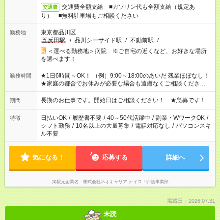
交通費全額支給 ■ガソリン代も全額支給（規定あ
交通費
り） ■無料駐車場もご相談ください
東京都品川区
勤務地
五反田駅
/
品川シーサイド駅
/
不動前駅
/
…
＜選べる勤務地＞病院 ※ご自宅の近くなど、お好きな場所
を選べます！
★1日6時間～OK！ （例）9:00～18:00のあいだ 残業ほぼなし！
勤務時間
★家庭の都合でお休みが必要な場合も遠慮なくご相談ください。
※シフトはご希望に合わせて調整可能です。 その他、 ＊週4日・
1日7時間 ＊日勤のみ ＊土日休み ＊午前だけ・午後だけ ＊平日
長期のお仕事です。開始日はご相談ください！ ★急募です！
期間
のみ・土日のみ ＊Wワークや扶養内 など、いろんなシフトのお
仕事をご紹介できます！ 登録の際に、あなたのご希望をお聞か
日払いOK
/
履歴書不要
/
40～50代活躍中
/
副業・WワークOK
/
特徴
せください。
シフト勤務
/
10名以上の大量募集
/
電話対応なし
/
パソコンスキ
ル不要
気になる！
応募する
詳細へ
掲載元企業名
株式会社ネオキャリア ナイス！介護事業部
掲載日：2026.07.31
未読