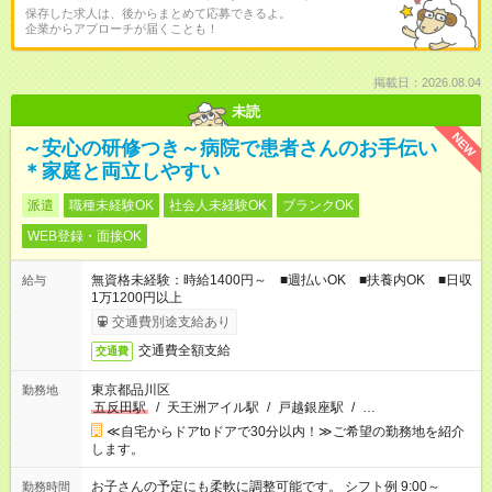
保存した求人は、後からまとめて応募できるよ。
企業からアプローチが届くことも！
掲載日：2026.08.04
未読
NEW
～安心の研修つき～病院で患者さんのお手伝い
＊家庭と両立しやすい
派遣
職種未経験OK
社会人未経験OK
ブランクOK
WEB登録・面接OK
無資格未経験：時給1400円～ ■週払いOK ■扶養内OK ■日収
給与
1万1200円以上
交通費別途支給あり
交通費全額支給
交通費
東京都品川区
勤務地
五反田駅
/
天王洲アイル駅
/
戸越銀座駅
/
…
≪自宅からドアtoドアで30分以内！≫ご希望の勤務地を紹介
します。
お子さんの予定にも柔軟に調整可能です。 シフト例 9:00～
勤務時間