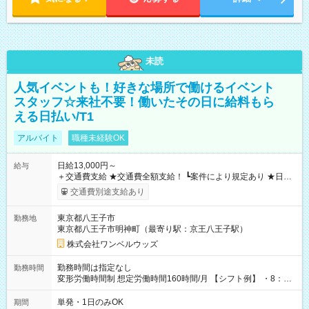
未読
人気イベントも！好きな場所で働けるイベント
スタッフ☆来社不要！働いたその日に給料もら
える日払い/T1
アルバイト
職種未経験OK
日給13,000円～
給与
＋交通費支給 ★交通費全額支給！ ┗案件により規定あり ★日払
いOK！（規定あり） ┗働いたその日に現金GET♪ お仕事後はコ
交通費別途支給あり
ンビニATMから 日払い分を引き落とせます！ 【試用期間】試
用期間なし
東京都八王子市
勤務地
東京都八王子市明神町（最寄り駅：京王八王子駅）
株式会社ワンベルウッズ
勤務時間は指定なし
勤務時間
変形労働時間制 想定労働時間160時間/月 【シフト例】 ・8：00
～21：00
単発・1日のみOK
期間