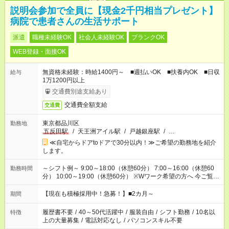
説明会参加で全員に【現金2千円相当プレゼント】
病院で患者さんの生活サポート
派遣
職種未経験OK
社会人未経験OK
ブランクOK
WEB登録・面接OK
無資格未経験：時給1400円～ ■週払いOK ■扶養内OK ■日収
給与
1万1200円以上
交通費別途支給あり
交通費全額支給
交通費
東京都品川区
勤務地
五反田駅
/
天王洲アイル駅
/
戸越銀座駅
/
…
≪自宅からドアtoドアで30分以内！≫ご希望の勤務地を紹介
します。
～シフト例～ 9:00～18:00（休憩60分） 7:00～16:00（休憩60
勤務時間
分） 10:00～19:00（休憩60分） ※Wワーク希望の方へ 今ご覧の
お仕事で希望する勤務時間と、もう1つのお仕事の勤務時間の合
計が 週40時間を超えなければOKです。
【現在も積極採用中！急募！】■2カ月～
期間
履歴書不要
/
40～50代活躍中
/
服装自由
/
シフト勤務
/
10名以
特徴
上の大量募集
/
電話対応なし
/
パソコンスキル不要