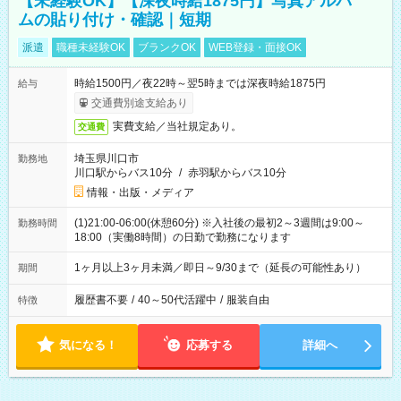
【未経験OK】【深夜時給1875円】写真アルバ
ムの貼り付け・確認｜短期
派遣
職種未経験OK
ブランクOK
WEB登録・面接OK
時給1500円／夜22時～翌5時までは深夜時給1875円
給与
交通費別途支給あり
実費支給／当社規定あり。
交通費
埼玉県川口市
勤務地
川口駅からバス10分
/
赤羽駅からバス10分
情報・出版・メディア
(1)21:00-06:00(休憩60分) ※入社後の最初2～3週間は9:00～
勤務時間
18:00（実働8時間）の日勤で勤務になります
1ヶ月以上3ヶ月未満／即日～9/30まで（延長の可能性あり）
期間
履歴書不要
/
40～50代活躍中
/
服装自由
特徴
気になる！
応募する
詳細へ