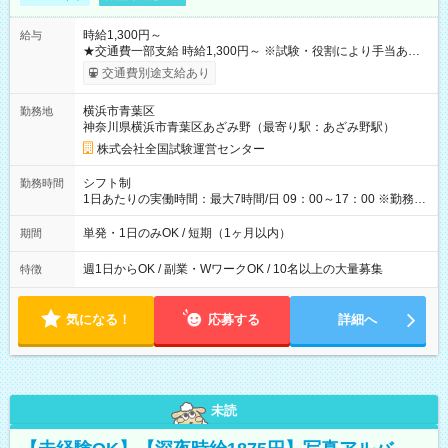
時給1,300円～
給与
★交通費一部支給 時給1,300円～ ※試験・役割により手当あり
※勤務回数により昇給あり 【即給（前払い）オプションあ
交通費別途支給あり
り！】 希望される場合、勤務から1週間ほどで給与の一部を受け
取れます。 ※手数料418円がかかります。 【過去試験日の収入
横浜市青葉区
勤務地
例】 ・河合塾模擬試験 8:30～17:30（休憩1時間） 時給1,300円
神奈川県横浜市青葉区あざみ野（最寄り駅：あざみ野駅）
×8時間＝日収10,400円＋交通費 ※当日の役割により時給＋100
円の場合あり ・国家試験 7:00～13:30（休憩なし） 時給1,300
株式会社全国試験運営センター
円（役割手当＋100円）×6時間＝日収8,400円＋交通費 【試用期
間】試用期間なし
シフト制
勤務時間
1日あたりの実働時間：最大7時間/日 09：00～17：00 ※勤務時
間は 試験により異なります。
単発・1日のみOK / 短期（1ヶ月以内）
期間
週1日からOK / 副業・WワークOK / 10名以上の大量募集
特徴
気になる！
応募する
詳細へ
未読