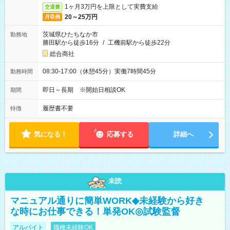
1ヶ月3万円を上限として実費支給
交通費
20～25万円
月収例
茨城県ひたちなか市
勤務地
勝田駅から徒歩16分
/
工機前駅から徒歩22分
総合商社
08:30-17:00（休憩45分）実働7時間45分
勤務時間
即日～長期 ※開始日相談OK
期間
履歴書不要
特徴
気になる！
応募する
詳細へ
未読
マニュアル通りに簡単WORK◆未経験から好き
な時にお仕事できる！単発OK◎試験監督
アルバイト
職種未経験OK