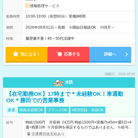
情報処理サ－ビス
10:00-19:00（休憩60分）実働8時間
勤務時間
2026年09月01日～長期 ※開始日相談OK ※09月～
期間
履歴書不要
/
40～50代活躍中
特徴
気になる！
応募する
詳細へ
掲載日：2026.08.06
未読
【在宅勤務OK】17時まで＊未経験OK！車通勤
OK＊勝田での営業事務
派遣
職種未経験OK
ブランクOK
WEB登録・面接OK
時給1500円 月収例 24万円 時給1500円×実働7h45m×週5日×4
給与
週+残業10h ※月収例を保証するものではありません。※給与即
受取りサービス利用可（利用条件有）
交通費別途支給あり