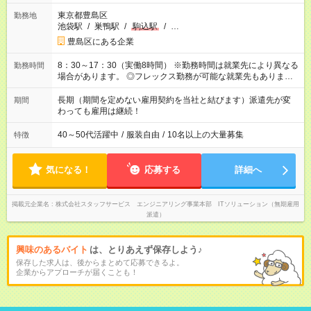
東京都豊島区
勤務地
池袋駅
/
巣鴨駅
/
駒込駅
/
…
豊島区にある企業
8：30～17：30（実働8時間） ※勤務時間は就業先により異なる
勤務時間
場合があります。 ◎フレックス勤務が可能な就業先もありま
す。 ◎今よりもさらに働きやすい環境をつくるべく、 働き方
改革に全社をあげて取り組んでいます。
長期（期間を定めない雇用契約を当社と結びます）派遣先が変
期間
わっても雇用は継続！
40～50代活躍中
/
服装自由
/
10名以上の大量募集
特徴
気になる！
応募する
詳細へ
掲載元企業名
株式会社スタッフサービス エンジニアリング事業本部 ITソリューション（無期雇用
派遣）
興味のあるバイト
は、とりあえず保存しよう♪
保存した求人は、後からまとめて応募できるよ。
企業からアプローチが届くことも！