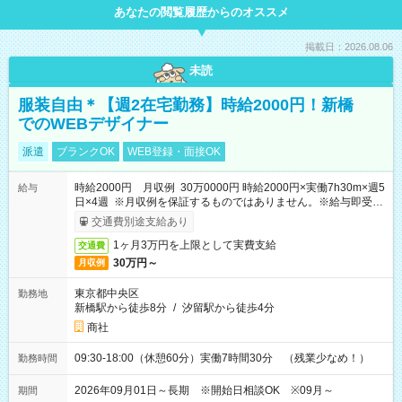
あなたの閲覧履歴からのオススメ
掲載日：2026.08.06
未読
服装自由＊【週2在宅勤務】時給2000円！新橋
でのWEBデザイナー
派遣
ブランクOK
WEB登録・面接OK
時給2000円 月収例 30万0000円 時給2000円×実働7h30m×週5
給与
日×4週 ※月収例を保証するものではありません。※給与即受取
りサービス利用可（利用条件有）
交通費別途支給あり
1ヶ月3万円を上限として実費支給
交通費
30万円～
月収例
東京都中央区
勤務地
新橋駅から徒歩8分
/
汐留駅から徒歩4分
商社
09:30-18:00（休憩60分）実働7時間30分 （残業少なめ！）
勤務時間
2026年09月01日～長期 ※開始日相談OK ※09月～
期間