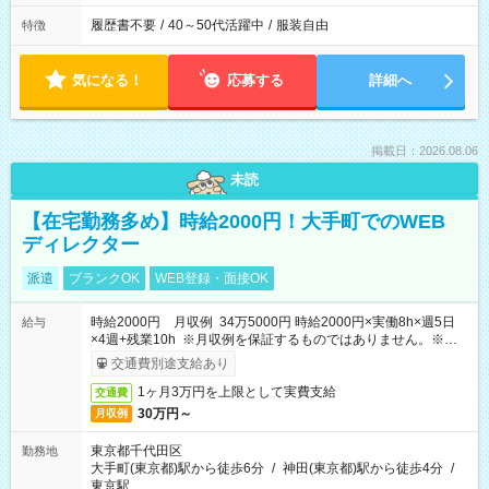
履歴書不要
/
40～50代活躍中
/
服装自由
特徴
気になる！
応募する
詳細へ
掲載日：2026.08.06
未読
【在宅勤務多め】時給2000円！大手町でのWEB
ディレクター
派遣
ブランクOK
WEB登録・面接OK
時給2000円 月収例 34万5000円 時給2000円×実働8h×週5日
給与
×4週+残業10h ※月収例を保証するものではありません。※給与
即受取りサービス利用可（利用条件有）
交通費別途支給あり
1ヶ月3万円を上限として実費支給
交通費
30万円～
月収例
東京都千代田区
勤務地
大手町(東京都)駅から徒歩6分
/
神田(東京都)駅から徒歩4分
/
東京駅