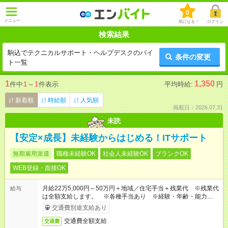
0
メニュー
気になる！
ログイン
検索結果
駒込でテクニカルサポート・ヘルプデスクのバイ
条件の変更
ト一覧
1
1,350
件中
1
～
1
件表示
平均時給:
円
新着順
時給順
人気順
掲載日：2026.07.31
未読
【安定×成長】未経験からはじめる！ITサポート
無期雇用派遣
職種未経験OK
社会人未経験OK
ブランクOK
WEB登録・面接OK
月給22万5,000円～50万円＋地域／住宅手当＋残業代 ※残業代
給与
は全額支給します。 ※各種手当あり ※経験・年齢・能力等を
考慮して加給・優遇します。
交通費別途支給あり
交通費全額支給
交通費