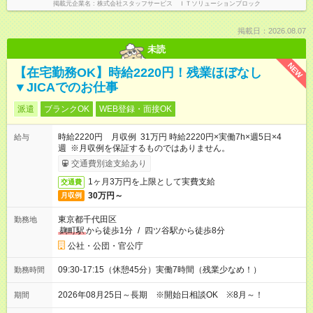
掲載元企業名
株式会社スタッフサービス ＩＴソリューションブロック
掲載日：2026.08.07
未読
NEW
【在宅勤務OK】時給2220円！残業ほぼなし
▼JICAでのお仕事
派遣
ブランクOK
WEB登録・面接OK
時給2220円 月収例 31万円 時給2220円×実働7h×週5日×4
給与
週 ※月収例を保証するものではありません。
交通費別途支給あり
1ヶ月3万円を上限として実費支給
交通費
30万円～
月収例
東京都千代田区
勤務地
麹町駅
から徒歩1分
/
四ツ谷駅から徒歩8分
公社・公団・官公庁
09:30-17:15（休憩45分）実働7時間（残業少なめ！）
勤務時間
2026年08月25日～長期 ※開始日相談OK ※8月～！
期間