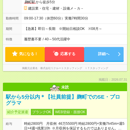
麹町駅
から徒歩5分
建設業・住宅・建材・設備メ－カ－
09:00-17:30（休憩60分）実働7時間30分
勤務時間
【急募】即日～長期 ※開始日相談OK ※08月～
期間
履歴書不要
/
40～50代活躍中
特徴
気になる！
応募する
詳細へ
掲載元企業名
株式会社リクルートスタッフィング ＩＴスタッフィング
掲載日：2026.07.31
未読
駅から5分以内＊【社員前提】麹町でのSE・プロ
グラマ
紹介予定派遣
ブランクOK
WEB登録・面接OK
時給2800円 月収例 46万5500円 時給2800円×実働7h45m×週5
給与
日×4週+残業10h ※月収例を保証するものではありません。※給