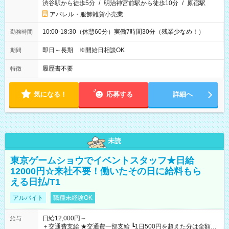
渋谷駅から徒歩5分
/
明治神宮前駅から徒歩10分
/
原宿駅
アパレル・服飾雑貨小売業
10:00-18:30（休憩60分）実働7時間30分（残業少なめ！）
勤務時間
即日～長期 ※開始日相談OK
期間
履歴書不要
特徴
気になる！
応募する
詳細へ
未読
東京ゲームショウでイベントスタッフ★日給
12000円☆来社不要！働いたその日に給料もら
える日払/T1
アルバイト
職種未経験OK
日給12,000円～
給与
＋交通費支給 ★交通費一部支給 ┗1日500円を超えた分は全額支