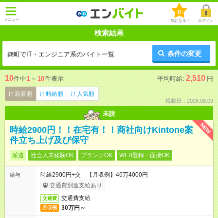
0
メニュー
気になる！
ログイン
検索結果
条件の変更
麹町でIT・エンジニア系のバイト一覧
10
2,510
件中
1
～
10
件表示
平均時給:
円
新着順
時給順
人気順
掲載日：2026.08.09
未読
NEW
時給2900円！！在宅有！！商社向けKintone案
件立ち上げ及び保守
派遣
社会人未経験OK
ブランクOK
WEB登録・面接OK
時給2900円+交 【月収例】46万4000円
給与
交通費別途支給あり
交通費支給
交通費
30万円～
月収例