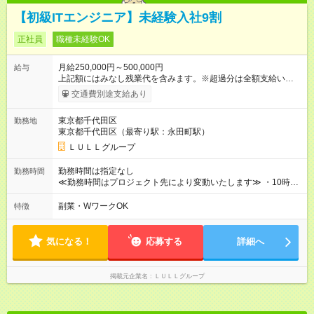
【初級ITエンジニア】未経験入社9割
正社員
職種未経験OK
月給250,000円～500,000円
給与
上記額にはみなし残業代を含みます。※超過分は全額支給いたし
ます。 みなし残業代 21,675円／月 みなし残業時間 12時間／月 -
交通費別途支給あり
------------------------------------------------------- ≪経験者の方は以下と
なります≫ --------------------------------------------------------- ◎月給35
東京都千代田区
勤務地
万円～＋業績賞与＋交通費＋各種手当 ※固定残業代（30時間/6
東京都千代田区（最寄り駅：永田町駅）
万6，610円分）を含む。超過分は追加支給いたします 能力やス
キルを考慮し初任給を決定。経験者の方は前給考慮も可能で
ＬＵＬＬグループ
す！ ◎昇給年1回（研修終了後） ◎賞与年2回（2月・8月）＋業
績賞与あり ◤スキルアップも、収入アップも。◢ 入社後の成長
勤務時間は指定なし
勤務時間
や頑張りは、しっかり給与で還元しています。 実際にほぼ全員
≪勤務時間はプロジェクト先により変動いたします≫ ・10時00
が入社1年以内に昇給を実現。 なかには転職後に年収250万円以
分～19時00分（休憩1時間） ・9時00分～18時00分（休憩1時
上アップした社員も。 エンジニアへの還元率は業界高水準の
間） ＼平日夜も、ちゃんと「自分時間」がつくれます／ 残業は
副業・WワークOK
特徴
87％。 スキルを磨いた分だけ、収入アップも目指せる環境で
月平均10時間程度。 仕事終わりに資格の勉強やゲーム、推し活
す！ 【試用期間】試用期間あり 試用期間の長さ：6ヶ月 ※ 雇用
やサウナなど、 趣味の時間を楽しむ社員も多くいます◎
形態と給与に、本採用時と異なる部分があります。 雇用形態：
気になる！
応募する
詳細へ
中途採用（契約社員） 給与：月給 230,000円以上 上記額にはみ
なし残業代を含みます。※超過分は全額支給いたします。 みな
し残業代 21,329円／月 みなし残業時間 13時間／月 ※交通費は
掲載元企業名
ＬＵＬＬグループ
別途支給いたします ※研修期間中（最大12ヶ月間）も、試用期
間中と同一の給与となります。