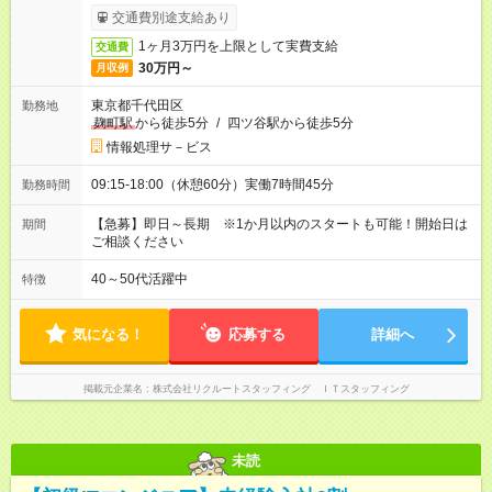
与即受取りサービス利用可（利用条件有）
交通費別途支給あり
1ヶ月3万円を上限として実費支給
交通費
30万円～
月収例
東京都千代田区
勤務地
麹町駅
から徒歩5分
/
四ツ谷駅から徒歩5分
情報処理サ－ビス
09:15-18:00（休憩60分）実働7時間45分
勤務時間
【急募】即日～長期 ※1か月以内のスタートも可能！開始日は
期間
ご相談ください
40～50代活躍中
特徴
気になる！
応募する
詳細へ
掲載元企業名
株式会社リクルートスタッフィング ＩＴスタッフィング
未読