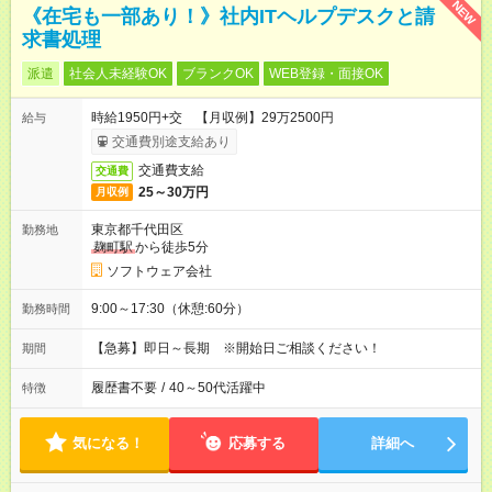
NEW
《在宅も一部あり！》社内ITヘルプデスクと請
求書処理
派遣
社会人未経験OK
ブランクOK
WEB登録・面接OK
時給1950円+交 【月収例】29万2500円
給与
交通費別途支給あり
交通費支給
交通費
25～30万円
月収例
東京都千代田区
勤務地
麹町駅
から徒歩5分
ソフトウェア会社
9:00～17:30（休憩:60分）
勤務時間
【急募】即日～長期 ※開始日ご相談ください！
期間
履歴書不要
/
40～50代活躍中
特徴
気になる！
応募する
詳細へ