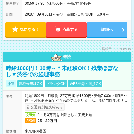
08:50-17:35（休憩60分）実働7時間45分
勤務時間
2026年09月01日～長期 ※開始日相談OK ※9月～！
期間
気になる！
応募する
詳細へ
掲載日：2026.08.10
未読
時給1800円！10時～＊未経験OK！残業ほぼな
し▼渋谷での経理事務
派遣
職種未経験OK
ブランクOK
WEB登録・面接OK
時給1800円 月収例 27万円 時給1800円×実働7h30m×週5日×4
給与
週 ※月収例を保証するものではありません。※給与即受取りサ
ービス利用可（利用条件有）
交通費別途支給あり
1ヶ月3万円を上限として実費支給
交通費
25～30万円
月収例
東京都渋谷区
勤務地