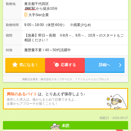
東京都千代田区
勤務地
麹町駅
から徒歩10分
大手Sier企業
9:00～18:00（休憩:60分） ※残業少なめ
勤務時間
【急募】即日～長期 ※8月～、9月～、10月～のスタートもご
期間
相談ください！
履歴書不要
/
40～50代活躍中
特徴
気になる！
応募する
詳細へ
掲載元企業名
株式会社スタッフサービス ＩＴソリューションブロック
興味のあるバイト
は、とりあえず保存しよう♪
保存した求人は、後からまとめて応募できるよ。
企業からアプローチが届くことも！
掲載日：2026.08.07
未読