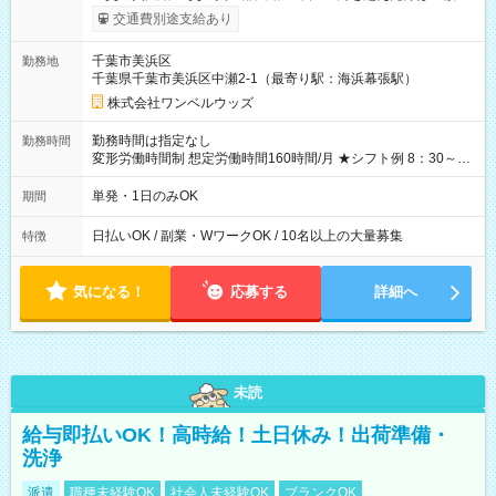
給！ ※往復500円以内の方は自己負担となります ★日払いOK！
交通費別途支給あり
（規定あり） ┗働いたその日に現金GET♪ お仕事後はコンビニ
ATMから 日払い分を引き落とせます！ 【試用期間】試用期間
千葉市美浜区
勤務地
なし
千葉県千葉市美浜区中瀬2-1（最寄り駅：海浜幕張駅）
株式会社ワンベルウッズ
勤務時間は指定なし
勤務時間
変形労働時間制 想定労働時間160時間/月 ★シフト例 8：30～
19：00
単発・1日のみOK
期間
日払いOK / 副業・WワークOK / 10名以上の大量募集
特徴
気になる！
応募する
詳細へ
未読
給与即払いOK！高時給！土日休み！出荷準備・
洗浄
派遣
職種未経験OK
社会人未経験OK
ブランクOK