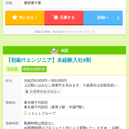
履歴書不要
特徴
気になる！
応募する
詳細へ
掲載元企業名
株式会社リクルートスタッフィング
未読
【初級ITエンジニア】未経験入社9割
正社員
職種未経験OK
月給250,000円～500,000円
給与
上記額にはみなし残業代を含みます。※超過分は全額支給いたし
ます。 みなし残業代 21,675円／月 みなし残業時間 12時間／月 -
交通費別途支給あり
------------------------------------------------------- ≪経験者の方は以下と
なります≫ --------------------------------------------------------- ◎月給35
東京都千代田区
勤務地
万円～＋業績賞与＋交通費＋各種手当 ※固定残業代（30時間/6
東京都千代田区（最寄り駅：半蔵門駅）
万6，610円分）を含む。超過分は追加支給いたします 能力やス
キルを考慮し初任給を決定。経験者の方は前給考慮も可能で
ＬＵＬＬグループ
す！ ◎昇給年1回（研修終了後） ◎賞与年2回（2月・8月）＋業
績賞与あり ◤スキルアップも、収入アップも。◢ 入社後の成長
勤務時間は指定なし
勤務時間
や頑張りは、しっかり給与で還元しています。 実際にほぼ全員
≪勤務時間はプロジェクト先により変動いたします≫ ・10時00