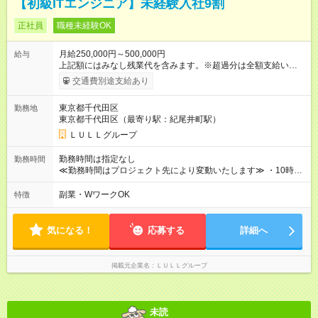
【初級ITエンジニア】未経験入社9割
正社員
職種未経験OK
月給250,000円～500,000円
給与
上記額にはみなし残業代を含みます。※超過分は全額支給いたし
ます。 みなし残業代 21,675円／月 みなし残業時間 12時間／月 -
交通費別途支給あり
------------------------------------------------------- ≪経験者の方は以下と
なります≫ --------------------------------------------------------- ◎月給35
東京都千代田区
勤務地
万円～＋業績賞与＋交通費＋各種手当 ※固定残業代（30時間/6
東京都千代田区（最寄り駅：紀尾井町駅）
万6，610円分）を含む。超過分は追加支給いたします 能力やス
キルを考慮し初任給を決定。経験者の方は前給考慮も可能で
ＬＵＬＬグループ
す！ ◎昇給年1回（研修終了後） ◎賞与年2回（2月・8月）＋業
績賞与あり ◤スキルアップも、収入アップも。◢ 入社後の成長
勤務時間は指定なし
勤務時間
や頑張りは、しっかり給与で還元しています。 実際にほぼ全員
≪勤務時間はプロジェクト先により変動いたします≫ ・10時00
が入社1年以内に昇給を実現。 なかには転職後に年収250万円以
分～19時00分（休憩1時間） ・9時00分～18時00分（休憩1時
上アップした社員も。 エンジニアへの還元率は業界高水準の
間） ＼平日夜も、ちゃんと「自分時間」がつくれます／ 残業は
副業・WワークOK
特徴
87％。 スキルを磨いた分だけ、収入アップも目指せる環境で
月平均10時間程度。 仕事終わりに資格の勉強やゲーム、推し活
す！ 【試用期間】試用期間あり 試用期間の長さ：6ヶ月 ※ 雇用
やサウナなど、 趣味の時間を楽しむ社員も多くいます◎
形態と給与に、本採用時と異なる部分があります。 雇用形態：
気になる！
応募する
詳細へ
中途採用（契約社員） 給与：月給 230,000円以上 上記額にはみ
なし残業代を含みます。※超過分は全額支給いたします。 みな
し残業代 21,329円／月 みなし残業時間 13時間／月 ※交通費は
掲載元企業名
ＬＵＬＬグループ
別途支給いたします ※研修期間中（最大12ヶ月間）も、試用期
間中と同一の給与となります。
未読