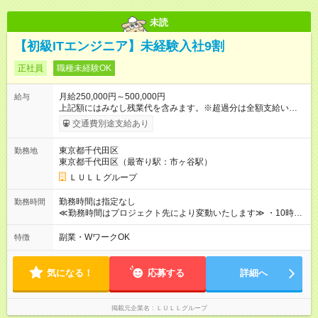
未読
【初級ITエンジニア】未経験入社9割
正社員
職種未経験OK
月給250,000円～500,000円
給与
上記額にはみなし残業代を含みます。※超過分は全額支給いたし
ます。 みなし残業代 21,675円／月 みなし残業時間 12時間／月 -
交通費別途支給あり
------------------------------------------------------- ≪経験者の方は以下と
なります≫ --------------------------------------------------------- ◎月給35
東京都千代田区
勤務地
万円～＋業績賞与＋交通費＋各種手当 ※固定残業代（30時間/6
東京都千代田区（最寄り駅：市ヶ谷駅）
万6，610円分）を含む。超過分は追加支給いたします 能力やス
キルを考慮し初任給を決定。経験者の方は前給考慮も可能で
ＬＵＬＬグループ
す！ ◎昇給年1回（研修終了後） ◎賞与年2回（2月・8月）＋業
績賞与あり ◤スキルアップも、収入アップも。◢ 入社後の成長
勤務時間は指定なし
勤務時間
や頑張りは、しっかり給与で還元しています。 実際にほぼ全員
≪勤務時間はプロジェクト先により変動いたします≫ ・10時00
が入社1年以内に昇給を実現。 なかには転職後に年収250万円以
分～19時00分（休憩1時間） ・9時00分～18時00分（休憩1時
上アップした社員も。 エンジニアへの還元率は業界高水準の
間） ＼平日夜も、ちゃんと「自分時間」がつくれます／ 残業は
副業・WワークOK
特徴
87％。 スキルを磨いた分だけ、収入アップも目指せる環境で
月平均10時間程度。 仕事終わりに資格の勉強やゲーム、推し活
す！ 【試用期間】試用期間あり 試用期間の長さ：6ヶ月 ※ 雇用
やサウナなど、 趣味の時間を楽しむ社員も多くいます◎
形態と給与に、本採用時と異なる部分があります。 雇用形態：
気になる！
応募する
詳細へ
中途採用（契約社員） 給与：月給 230,000円以上 上記額にはみ
なし残業代を含みます。※超過分は全額支給いたします。 みな
し残業代 21,329円／月 みなし残業時間 13時間／月 ※交通費は
掲載元企業名
ＬＵＬＬグループ
別途支給いたします ※研修期間中（最大12ヶ月間）も、試用期