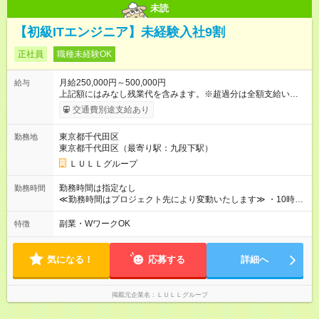
未読
【初級ITエンジニア】未経験入社9割
正社員
職種未経験OK
月給250,000円～500,000円
給与
上記額にはみなし残業代を含みます。※超過分は全額支給いたし
ます。 みなし残業代 21,675円／月 みなし残業時間 12時間／月 -
交通費別途支給あり
------------------------------------------------------- ≪経験者の方は以下と
なります≫ --------------------------------------------------------- ◎月給35
東京都千代田区
勤務地
万円～＋業績賞与＋交通費＋各種手当 ※固定残業代（30時間/6
東京都千代田区（最寄り駅：九段下駅）
万6，610円分）を含む。超過分は追加支給いたします 能力やス
キルを考慮し初任給を決定。経験者の方は前給考慮も可能で
ＬＵＬＬグループ
す！ ◎昇給年1回（研修終了後） ◎賞与年2回（2月・8月）＋業
績賞与あり ◤スキルアップも、収入アップも。◢ 入社後の成長
勤務時間は指定なし
勤務時間
や頑張りは、しっかり給与で還元しています。 実際にほぼ全員
≪勤務時間はプロジェクト先により変動いたします≫ ・10時00
が入社1年以内に昇給を実現。 なかには転職後に年収250万円以
分～19時00分（休憩1時間） ・9時00分～18時00分（休憩1時
上アップした社員も。 エンジニアへの還元率は業界高水準の
間） ＼平日夜も、ちゃんと「自分時間」がつくれます／ 残業は
副業・WワークOK
特徴
87％。 スキルを磨いた分だけ、収入アップも目指せる環境で
月平均10時間程度。 仕事終わりに資格の勉強やゲーム、推し活
す！ 【試用期間】試用期間あり 試用期間の長さ：6ヶ月 ※ 雇用
やサウナなど、 趣味の時間を楽しむ社員も多くいます◎
形態と給与に、本採用時と異なる部分があります。 雇用形態：
気になる！
応募する
詳細へ
中途採用（契約社員） 給与：月給 230,000円以上 上記額にはみ
なし残業代を含みます。※超過分は全額支給いたします。 みな
し残業代 21,329円／月 みなし残業時間 13時間／月 ※交通費は
掲載元企業名
ＬＵＬＬグループ
別途支給いたします ※研修期間中（最大12ヶ月間）も、試用期
間中と同一の給与となります。