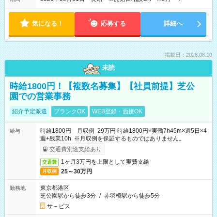
気になる！
応募する
詳細へ
掲載日：2026.08.10
未読
時給1800円！【複数名募集】【社員前提】芝公
園での営業事務
紹介予定派遣
ブランクOK
WEB登録・面接OK
時給1800円 月収例 29万円 時給1800円×実働7h45m×週5日×4
給与
週+残業10h ※月収例を保証するものではありません。
交通費別途支給あり
1ヶ月3万円を上限として実費支給
交通費
25～30万円
月収例
東京都港区
勤務地
芝公園駅から徒歩3分
/
赤羽橋駅から徒歩5分
サ－ビス