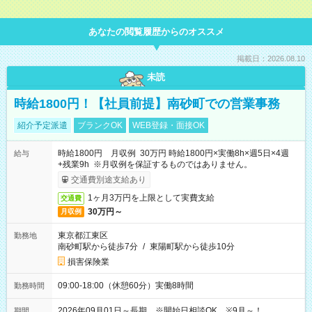
間中と同一の給与となります。
あなたの閲覧履歴からのオススメ
掲載日：2026.08.10
未読
時給1800円！【社員前提】南砂町での営業事務
紹介予定派遣
ブランクOK
WEB登録・面接OK
時給1800円 月収例 30万円 時給1800円×実働8h×週5日×4週
給与
+残業9h ※月収例を保証するものではありません。
交通費別途支給あり
1ヶ月3万円を上限として実費支給
交通費
30万円～
月収例
東京都江東区
勤務地
南砂町駅から徒歩7分
/
東陽町駅から徒歩10分
損害保険業
09:00-18:00（休憩60分）実働8時間
勤務時間
2026年09月01日～長期 ※開始日相談OK ※9月～！
期間