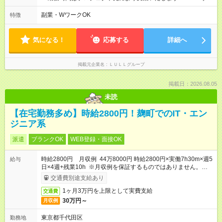
が入社1年以内に昇給を実現。 なかには転職後に年収250万円以
分～19時00分（休憩1時間） ・9時00分～18時00分（休憩1時
上アップした社員も。 エンジニアへの還元率は業界高水準の
間） ＼平日夜も、ちゃんと「自分時間」がつくれます／ 残業は
副業・WワークOK
特徴
87％。 スキルを磨いた分だけ、収入アップも目指せる環境で
月平均10時間程度。 仕事終わりに資格の勉強やゲーム、推し活
す！ 【試用期間】試用期間あり 試用期間の長さ：6ヶ月 ※ 雇用
やサウナなど、 趣味の時間を楽しむ社員も多くいます◎
形態と給与に、本採用時と異なる部分があります。 雇用形態：
気になる！
応募する
詳細へ
中途採用（契約社員） 給与：月給 230,000円以上 上記額にはみ
なし残業代を含みます。※超過分は全額支給いたします。 みな
し残業代 21,329円／月 みなし残業時間 13時間／月 ※交通費は
掲載元企業名
ＬＵＬＬグループ
別途支給いたします ※研修期間中（最大12ヶ月間）も、試用期
間中と同一の給与となります。
掲載日：2026.08.05
未読
【在宅勤務多め】時給2800円！麹町でのIT・エン
ジニア系
派遣
ブランクOK
WEB登録・面接OK
時給2800円 月収例 44万8000円 時給2800円×実働7h30m×週5
給与
日×4週+残業10h ※月収例を保証するものではありません。※給
与即受取りサービス利用可（利用条件有）
交通費別途支給あり
1ヶ月3万円を上限として実費支給
交通費
30万円～
月収例
東京都千代田区
勤務地