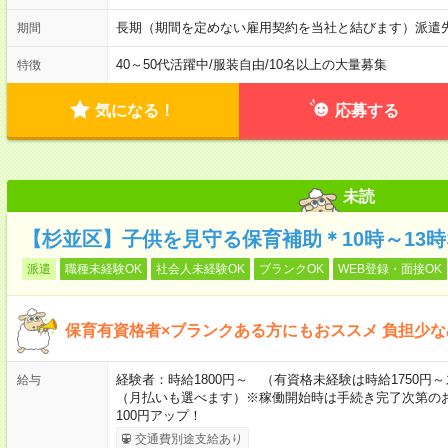
長期（期間を定めない雇用契約を当社と結びます）派遣
期間
40～50代活躍中
/
服装自由
/
10名以上の大量募集
特徴
気になる！
応募する
未読
【杉並区】子供を見守る保育補助＊10時～13
派遣
職種未経験OK
社会人未経験OK
ブランクOK
WEB登録・面接OK
保育有資格者×ブランクある方にもおススメ 負担少
経験者：時給1800円～ （有資格未経験は時給1750
給与
（月払いも選べます）※稼働開始時は手続き完了次第の
100円アップ！
交通費別途支給あり