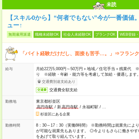
未読
【スキル0から】“何者でもない”今が一番価値。
ュー↑
無期雇用派遣
職種未経験OK
社会人未経験OK
ブランクOK
WEB登録・
「バイト経験だけだし、面接も苦手…。」⇒フラン
月給22万5,000円～50万円＋地域／住宅手当＋残業代
給与
り ※経験・年齢・能力等を考慮して加給・優遇します
交通費別途支給あり
交通費全額支給
交通費
東京都杉並区
勤務地
高円寺駅
/
新
高円寺駅
/
永福町駅
/
…
杉並区にある企業
8：30～17：30（実働8時間） ※勤務時間は就業先に
勤務時間
が可能な就業先もあります。 ◎今よりもさらに働きや
をあげて取り組んでいます。