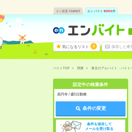
エン派遣
71454
件
エン バイト
82531
件
0
気になるリスト
保存した希
バイトTOP
関東
東京のアルバイト・バイト
設定中の検索条件
高円寺 / 週5日勤務
条件の変更
条件を保存して
メールを受け取る