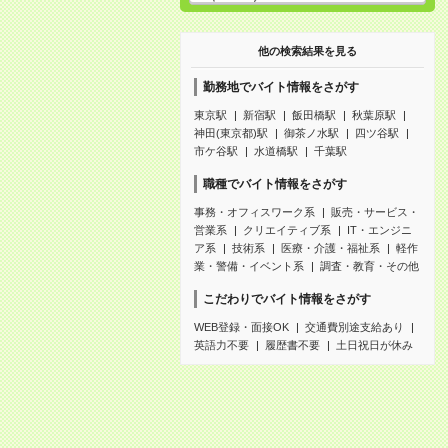
他の検索結果を見る
勤務地でバイト情報をさがす
東京駅
新宿駅
飯田橋駅
秋葉原駅
神田(東京都)駅
御茶ノ水駅
四ツ谷駅
市ケ谷駅
水道橋駅
千葉駅
職種でバイト情報をさがす
事務・オフィスワーク系
販売・サービス・
営業系
クリエイティブ系
IT・エンジニ
ア系
技術系
医療・介護・福祉系
軽作
業・警備・イベント系
調査・教育・その他
こだわりでバイト情報をさがす
WEB登録・面接OK
交通費別途支給あり
英語力不要
履歴書不要
土日祝日が休み