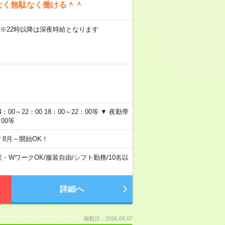
なく無駄なく働ける＾＾
円）※22時以降は深夜時給となります
4：00～22：00 18：00～22：00等 ▼ 夜勤帯
：00等
8月～開始OK！
業・WワークOK
/
服装自由
/
シフト勤務
/
10名以
詳細へ
掲載日：2026.08.07