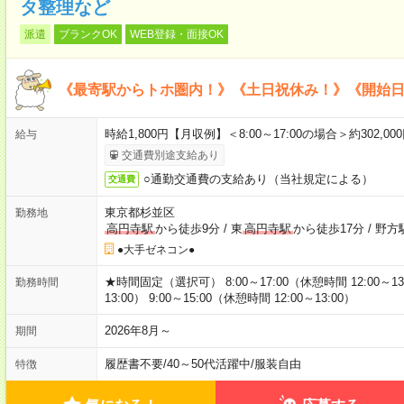
タ整理など
派遣
ブランクOK
WEB登録・面接OK
《最寄駅からトホ圏内！》《土日祝休み！》《開始
時給1,800円【月収例】＜8:00～17:00の場合＞約302,00
給与
交通費別途支給あり
○通勤交通費の支給あり（当社規定による）
交通費
東京都杉並区
勤務地
高円寺駅
から徒歩9分
/
東
高円寺駅
から徒歩17分
/
野方
●大手ゼネコン●
★時間固定（選択可） 8:00～17:00（休憩時間 12:00～13:0
勤務時間
13:00） 9:00～15:00（休憩時間 12:00～13:00）
2026年8月～
期間
履歴書不要
/
40～50代活躍中
/
服装自由
特徴