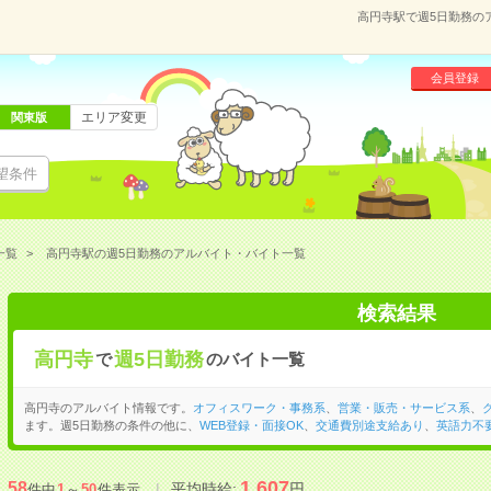
高円寺駅で週5日勤務の
会員登録
エリア変更
関東版
望条件
一覧
高円寺駅の週5日勤務のアルバイト・バイト一覧
検索結果
高円寺
週5日勤務
で
のバイト一覧
高円寺のアルバイト情報です。
オフィスワーク・事務系
、
営業・販売・サービス系
、
ます。週5日勤務の条件の他に、
WEB登録・面接OK
、
交通費別途支給あり
、
英語力不
1,607
58
平均時給:
円
件中
1
～
50
件表示