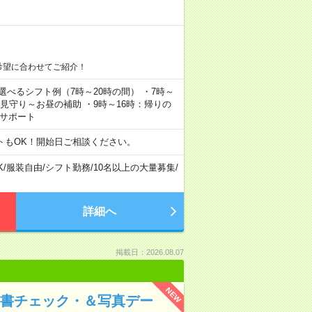
希望に合わせてご紹介！
▼選べるシフト例（7時～20時の間） ・7時～
の見守り～お昼の補助 ・9時～16時：帰りの
えサポート
トもOK！開始日ご相談ください。
K
/
服装自由
/
シフト勤務
/
10名以上の大量募集
/
詳細へ
掲載日：2026.08.07
NEW
品書チェック・＆写真デー