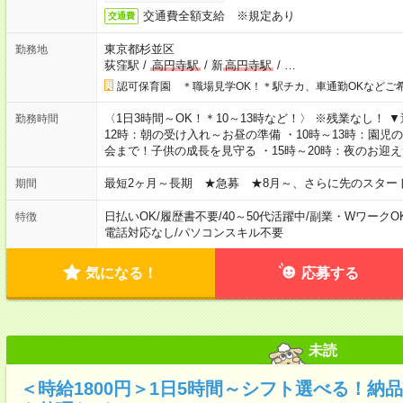
交通費全額支給 ※規定あり
交通費
東京都杉並区
勤務地
荻窪駅
/
高円寺駅
/
新
高円寺駅
/
…
認可保育園 ＊職場見学OK！＊駅チカ、車通勤OKなどご
〈1日3時間～OK！＊10～13時など！〉 ※残業なし！ 
勤務時間
12時：朝の受け入れ～お昼の準備 ・10時～13時：園児
会まで！子供の成長を見守る ・15時～20時：夜のお迎
最短2ヶ月～長期 ★急募 ★8月～、さらに先のスター
期間
日払いOK
/
履歴書不要
/
40～50代活躍中
/
副業・WワークO
特徴
電話対応なし
/
パソコンスキル不要
気になる！
応募する
未読
＜時給1800円＞1日5時間～シフト選べる！納