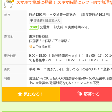
スマホで簡単に登録！ スキマ時間にシフトINで無理
時給1292円～ + 交通費一部支給 （深夜帯時給1615
給与
交通費別途支給あり
交通費 一部支給 ※実働時間×79円
交通費
東京都杉並区
勤務地
荻窪駅
/
井荻駅
/
下井草駅
/
…
大手物流倉庫
9:00～18:00 【 勤務時間選べます！ 】 8：00～17：00 1
勤務時間
でも募集中♪ 21：00～6：00 22：00～7：00 23：00～8
単発OK ＊働きたい日、空いてる日のみでOK！＊急募＊
期間
週1日からOK
/
日払いOK
/
履歴書不要
/
40～50代活躍中
/
副
特徴
上の大量募集
/
電話対応なし
/
パソコンスキル不要
気になる！
応募する