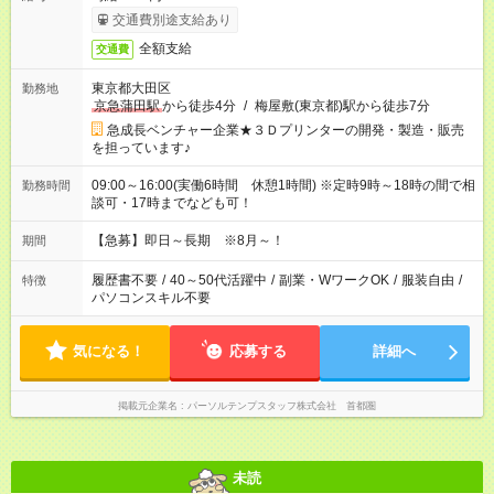
交通費別途支給あり
全額支給
交通費
東京都大田区
勤務地
京急蒲田駅
から徒歩4分
/
梅屋敷(東京都)駅から徒歩7分
急成長ベンチャー企業★３Ｄプリンターの開発・製造・販売
を担っています♪
09:00～16:00(実働6時間 休憩1時間) ※定時9時～18時の間で相
勤務時間
談可・17時までなども可！
【急募】即日～長期 ※8月～！
期間
履歴書不要
/
40～50代活躍中
/
副業・WワークOK
/
服装自由
/
特徴
パソコンスキル不要
気になる！
応募する
詳細へ
掲載元企業名
パーソルテンプスタッフ株式会社 首都圏
未読