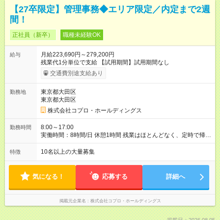
【27卒限定】管理事務◆エリア限定／内定まで2週
間！
正社員（新卒）
職種未経験OK
月給223,690円～279,200円
給与
残業代1分単位で支給 【試用期間】試用期間なし
交通費別途支給あり
東京都大田区
勤務地
東京都大田区
株式会社コプロ・ホールディングス
8:00～17:00
勤務時間
実働時間：8時間/日 休憩1時間 残業はほとんどなく、定時で帰れ
る日が多い働き方です。 毎日の業務は進捗管理や事務が中心な
ので、 「今日やるべき仕事」が終われば、自然と区切りをつけ
10名以上の大量募集
特徴
やすいのが特長。 突発的な対応も少なく、無理をさせない働き
方を大切にしています。
気になる！
応募する
詳細へ
掲載元企業名
株式会社コプロ・ホールディングス