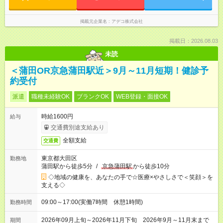
掲載元企業名
アデコ株式会社
掲載日：2026.08.03
未読
＜蒲田OR京急蒲田駅近＞9月～11月短期！健診予
約受付
派遣
職種未経験OK
ブランクOK
WEB登録・面接OK
時給1600円
給与
交通費別途支給あり
全額支給
交通費
東京都大田区
勤務地
蒲田駅から徒歩5分
/
京急蒲田駅
から徒歩10分
◇地域の健康を、あなたの手で☆医療×やさしさで＜笑顔＞を
支える◇
09:00～17:00(実働7時間 休憩1時間)
勤務時間
2026年09月上旬～2026年11月下旬 2026年9月～11月末まで
期間