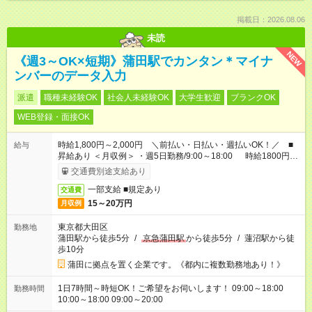
掲載日：2026.08.06
未読
NEW
《週3～OK×短期》蒲田駅でカンタン＊マイナ
ンバーのデータ入力
派遣
職種未経験OK
社会人未経験OK
大学生歓迎
ブランクOK
WEB登録・面接OK
時給1,800円～2,000円 ＼前払い・日払い・週払いOK！／ ■
給与
昇給あり ＜月収例＞ ・週5日勤務/9:00～18:00 時給1800円×8
時間×22日 ＝月収31万6,800円
交通費別途支給あり
一部支給 ■規定あり
交通費
15～20万円
月収例
東京都大田区
勤務地
蒲田駅から徒歩5分
/
京急蒲田駅
から徒歩5分
/
蓮沼駅から徒
歩10分
蒲田に拠点を置く企業です。《都内に複数勤務地あり！》
1日7時間～時短OK！ご希望をお伺いします！ 09:00～18:00
勤務時間
10:00～18:00 09:00～20:00