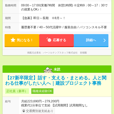
09:00～17:00(実働7時間 休憩1時間) ※定時9：00～17：30で
勤務時間
の就業もOK♪！
【急募】即日～長期 ※8月～！
期間
履歴書不要
/
40～50代活躍中
/
服装自由
/
パソコンスキル不要
特徴
気になる！
応募する
詳細へ
掲載元企業名
パーソルテンプスタッフ株式会社 首都圏
未読
【27新卒限定】話す・支える・まとめる。人と関
わる仕事がしたい人へ｜建設プロジェクト事務
正社員（新卒）
職種未経験OK
月給223,690円～279,200円
給与
残業代1分単位で支給 【試用期間】試用期間なし
交通費別途支給あり