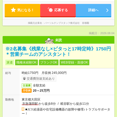
気になる！
応募する
詳細へ
掲載元企業名
パーソルテンプスタッフ株式会社 首都圏
掲載日：2026.08.04
未読
※2名募集《残業なし×ピタっと17時定時》1750円
＊営業チームのアシスタント！
派遣
職種未経験OK
ブランクOK
WEB登録・面接OK
時給1750円 月収例 245,000円
給与
交通費別途支給あり
全額支給
交通費
20～25万円
月収例
東京都大田区
勤務地
京急蒲田駅
から徒歩8分
/
糀谷駅から徒歩11分
■ガス給湯器や住宅設備機器の故障や修理♪トラブルサポータ
ー！