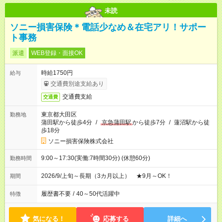
未読
ソニー損害保険＊電話少なめ＆在宅アリ！サポー
ト事務
派遣
WEB登録・面接OK
時給1750円
給与
交通費別途支給あり
交通費支給
交通費
東京都大田区
勤務地
蒲田駅から徒歩4分
/
京急蒲田駅
から徒歩7分
/
蓮沼駅から徒
歩18分
ソニー損害保険株式会社
9:00～17:30(実働:7時間30分) (休憩60分)
勤務時間
2026/9/上旬～長期（3カ月以上） ★9月～OK！
期間
履歴書不要
/
40～50代活躍中
特徴
気になる！
応募する
詳細へ