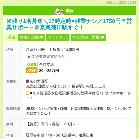
掲載日：2026.08.04
未読
※残り1名募集＼17時定時×残業ナシ／1750円＊営
業サポート＠京急蒲田駅すぐ！
派遣
職種未経験OK
ブランクOK
WEB登録・面接OK
時給1750円 月収例 245,000円
給与
交通費別途支給あり
全額支給
交通費
20～25万円
月収例
東京都大田区
勤務地
京急蒲田駅
から徒歩8分
/
糀谷駅から徒歩11分
■ガス給湯器や住宅設備機器の故障や修理♪トラブルサポータ
ー！
09:00～17:00(実働7時間 休憩1時間) ※定時9：00～17：30で
勤務時間
の就業もOK♪！
【急募】即日～長期 ※8月～！
期間
履歴書不要
/
40～50代活躍中
/
服装自由
特徴