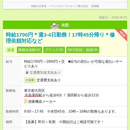
掲載元企業名
パーソルテンプスタッフ株式会社 首都圏
掲載日：2026.08.07
未読
NEW
時給1700円＊週3-4日勤務！17時45分帰り＊修
理依頼対応など
派遣
職種未経験OK
ブランクOK
WEB登録・面接OK
時給1700円～1800円＋交 ■給与の前払いが可能な速払いサー
給与
ビスあり
交通費別途支給あり
交通費支給あり
交通費
東京都大田区
勤務地
京急蒲田駅
から徒歩8分
/
蒲田駅から徒歩12分
測量機器メーカー
9:00～17:45 ※休憩45分。10時～16時の勤務もあります。
勤務時間
【急募】即日～長期 ※開始日はご相談可能です！
期間