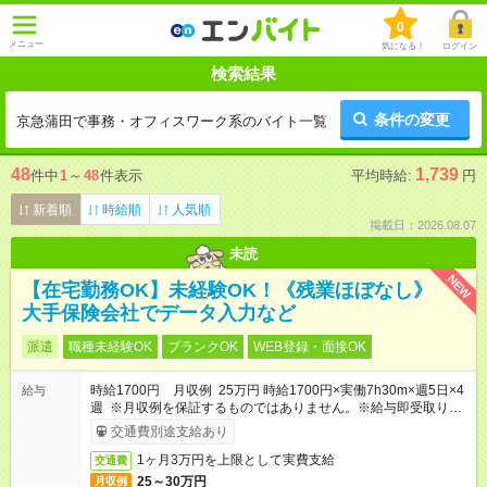
0
メニュー
気になる！
ログイン
検索結果
条件の変更
京急蒲田で事務・オフィスワーク系のバイト一覧
48
1,739
件中
1
～
48
件表示
平均時給:
円
新着順
時給順
人気順
掲載日：2026.08.07
未読
NEW
【在宅勤務OK】未経験OK！《残業ほぼなし》
大手保険会社でデータ入力など
派遣
職種未経験OK
ブランクOK
WEB登録・面接OK
時給1700円 月収例 25万円 時給1700円×実働7h30m×週5日×4
給与
週 ※月収例を保証するものではありません。※給与即受取りサ
ービス利用可（利用条件有）
交通費別途支給あり
1ヶ月3万円を上限として実費支給
交通費
25～30万円
月収例