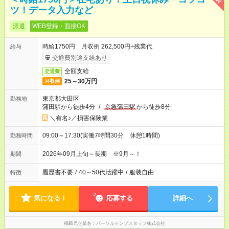
ツ！データ入力など
派遣
WEB登録・面接OK
時給1750円 月収例 262,500円+残業代
給与
交通費別途支給あり
全額支給
交通費
25～30万円
月収例
東京都大田区
勤務地
蒲田駅から徒歩4分
/
京急蒲田駅
から徒歩8分
＼有名♪／損害保険業
09:00～17:30(実働7時間30分 休憩1時間)
勤務時間
2026年09月上旬～長期 ※9月～！
期間
履歴書不要
/
40～50代活躍中
/
服装自由
特徴
気になる！
応募する
詳細へ
掲載元企業名
パーソルテンプスタッフ株式会社