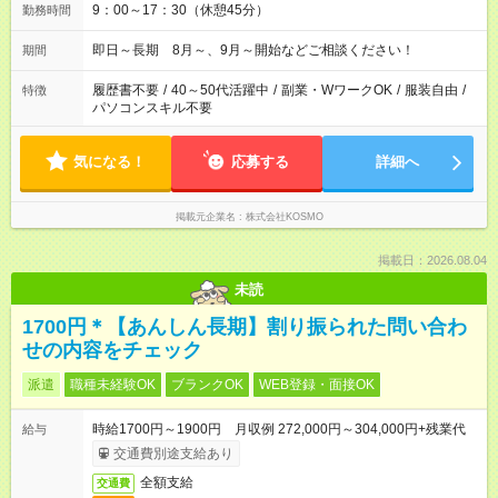
9：00～17：30（休憩45分）
勤務時間
即日～長期 8月～、9月～開始などご相談ください！
期間
履歴書不要
/
40～50代活躍中
/
副業・WワークOK
/
服装自由
/
特徴
パソコンスキル不要
気になる！
応募する
詳細へ
掲載元企業名
株式会社KOSMO
掲載日：2026.08.04
未読
1700円＊【あんしん長期】割り振られた問い合わ
せの内容をチェック
派遣
職種未経験OK
ブランクOK
WEB登録・面接OK
時給1700円～1900円 月収例 272,000円～304,000円+残業代
給与
交通費別途支給あり
全額支給
交通費