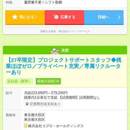
履歴書不要
/
シフト勤務
特徴
気になる！
応募する
詳細へ
掲載元企業名
株式会社スタッフサービス
未読
【27卒限定】プロジェクトサポートスタッフ◆残
業ほぼゼロ／プライベート充実／専属リクルータ
ーあり
正社員（新卒）
職種未経験OK
月給223,690円～279,200円
給与
残業代1分単位で支給 【試用期間】試用期間なし
交通費別途支給あり
東京都大田区
勤務地
東京都大田区
株式会社コプロ・ホールディングス