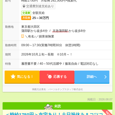
時給1750円 月収例 262,500円+残業代
給与
交通費別途支給あり
全額支給
交通費
25～30万円
月収例
東京都大田区
勤務地
蒲田駅から徒歩4分
/
京急蒲田駅
から徒歩8分
＼有名♪／損害保険業
09:00～17:30(実働7時間30分 休憩1時間)
勤務時間
2026年10月上旬～長期 ※10月～！
期間
履歴書不要
/
40～50代活躍中
/
服装自由
/
電話対応なし
特徴
気になる！
応募する
詳細へ
掲載元企業名
パーソルテンプスタッフ株式会社
掲載日：2026.08.07
未読
NEW
＜時給1750円＞在宅あり！土日祝休み＊コツコ