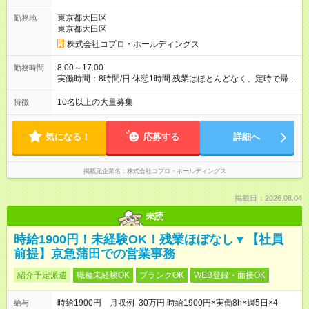
東京都大田区
勤務地
東京都大田区
株式会社コプロ・ホールディングス
8:00～17:00
勤務時間
実働時間：8時間/日 休憩1時間 残業はほとんどなく、定時で帰れ
る日が多い働き方です。 毎日の業務は進捗管理や事務が中心な
ので、 「今日やるべき仕事」が終われば、自然と区切りをつけ
10名以上の大量募集
特徴
やすいのが特長。 突発的な対応も少なく、無理をさせない働き
方を大切にしています。
気になる！
応募する
詳細へ
掲載元企業名
株式会社コプロ・ホールディングス
掲載日：2026.08.04
未読
時給1900円！未経験OK！残業ほぼなし▼【社員
前提】京急蒲田での営業事務
紹介予定派遣
職種未経験OK
ブランクOK
WEB登録・面接OK
時給1900円 月収例 30万円 時給1900円×実働8h×週5日×4
給与