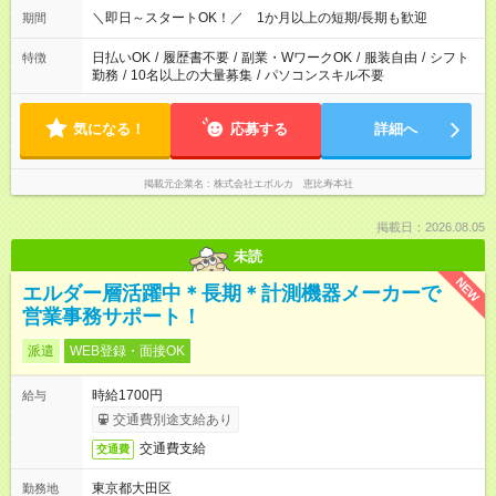
＼即日～スタートOK！／ 1か月以上の短期/長期も歓迎
期間
日払いOK
/
履歴書不要
/
副業・WワークOK
/
服装自由
/
シフト
特徴
勤務
/
10名以上の大量募集
/
パソコンスキル不要
気になる！
応募する
詳細へ
掲載元企業名
株式会社エボルカ 恵比寿本社
掲載日：2026.08.05
未読
NEW
エルダー層活躍中＊長期＊計測機器メーカーで
営業事務サポート！
派遣
WEB登録・面接OK
時給1700円
給与
交通費別途支給あり
交通費支給
交通費
東京都大田区
勤務地