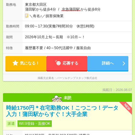
東京都大田区
勤務地
蒲田駅から徒歩4分
/
京急蒲田駅
から徒歩8分
＼有名♪／損害保険業
09:00～17:30(実働7時間30分 休憩1時間)
勤務時間
2026年10月上旬～長期 ※10月～！
期間
履歴書不要
/
40～50代活躍中
/
服装自由
特徴
気になる！
応募する
詳細へ
掲載元企業名
パーソルテンプスタッフ株式会社
掲載日：2026.08.07
未読
NEW
時給1750円＊在宅勤務OK！こつこつ！データ
入力！蒲田駅からすぐ！大手企業
派遣
WEB登録・面接OK