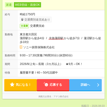
派遣
WEB登録・面接OK
時給1750円
給与
交通費別途支給あり
交通費支給
交通費
東京都大田区
勤務地
蒲田駅から徒歩4分
/
京急蒲田駅
から徒歩7分
/
蓮沼駅から徒
歩18分
ソニー損害保険株式会社
9:00～17:30(実働:7時間30分) (休憩60分)
勤務時間
2026/9/上旬～長期（3カ月以上） ★9月～OK！
期間
履歴書不要
/
40～50代活躍中
特徴
気になる！
応募する
詳細へ
掲載元企業名
アデコ株式会社
掲載日：2026.08.03