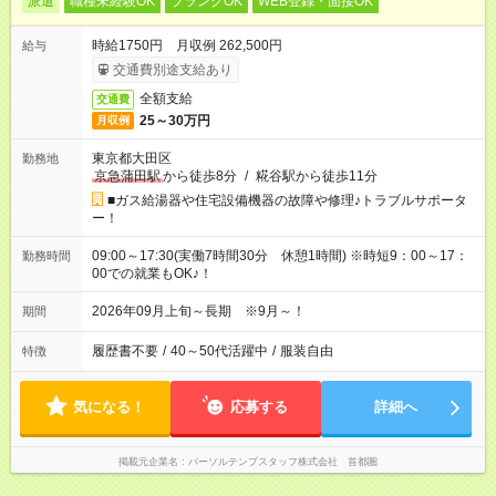
派遣
職種未経験OK
ブランクOK
WEB登録・面接OK
時給1750円 月収例 262,500円
給与
交通費別途支給あり
全額支給
交通費
25～30万円
月収例
東京都大田区
勤務地
京急蒲田駅
から徒歩8分
/
糀谷駅から徒歩11分
■ガス給湯器や住宅設備機器の故障や修理♪トラブルサポータ
ー！
09:00～17:30(実働7時間30分 休憩1時間) ※時短9：00～17：
勤務時間
00での就業もOK♪！
2026年09月上旬～長期 ※9月～！
期間
履歴書不要
/
40～50代活躍中
/
服装自由
特徴
気になる！
応募する
詳細へ
掲載元企業名
パーソルテンプスタッフ株式会社 首都圏