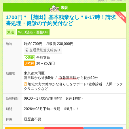
掲載日：2026.08.05
未読
NEW
1700円＊【蒲田】基本残業なし＊9-17時！請求
書処理・健診の予約受付など
派遣
WEB登録・面接OK
時給1700円 月収例 238,000円
給与
交通費別途支給あり
全額支給
交通費
20～25万円
月収例
東京都大田区
勤務地
蒲田駅から徒歩5分
/
京急蒲田駅
から徒歩10分
地域の方の健やかな暮らしをサポート♪健康診断・人間ドック
クリニックなど
09:00～17:00(実働7時間 休憩1時間)
勤務時間
2026年08月下旬～長期 ※8月～！
期間
履歴書不要
特徴