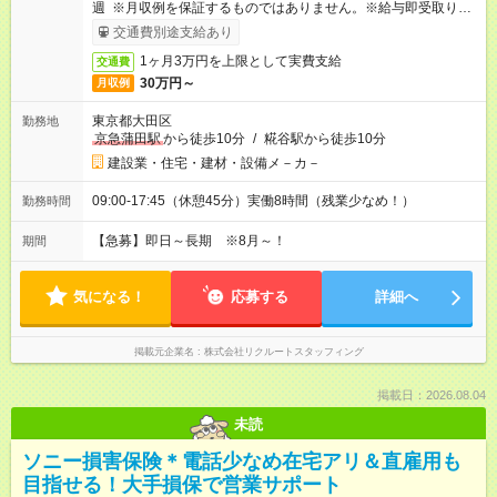
週 ※月収例を保証するものではありません。※給与即受取りサ
ービス利用可（利用条件有）
交通費別途支給あり
1ヶ月3万円を上限として実費支給
交通費
30万円～
月収例
東京都大田区
勤務地
京急蒲田駅
から徒歩10分
/
糀谷駅から徒歩10分
建設業・住宅・建材・設備メ－カ－
09:00-17:45（休憩45分）実働8時間（残業少なめ！）
勤務時間
【急募】即日～長期 ※8月～！
期間
気になる！
応募する
詳細へ
掲載元企業名
株式会社リクルートスタッフィング
掲載日：2026.08.04
未読
ソニー損害保険＊電話少なめ在宅アリ＆直雇用も
目指せる！大手損保で営業サポート