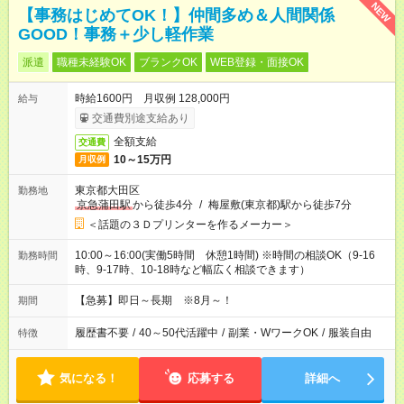
NEW
【事務はじめてOK！】仲間多め＆人間関係
GOOD！事務＋少し軽作業
派遣
職種未経験OK
ブランクOK
WEB登録・面接OK
時給1600円 月収例 128,000円
給与
交通費別途支給あり
全額支給
交通費
10～15万円
月収例
東京都大田区
勤務地
京急蒲田駅
から徒歩4分
/
梅屋敷(東京都)駅から徒歩7分
＜話題の３Ｄプリンターを作るメーカー＞
10:00～16:00(実働5時間 休憩1時間) ※時間の相談OK（9-16
勤務時間
時、9-17時、10-18時など幅広く相談できます）
【急募】即日～長期 ※8月～！
期間
履歴書不要
/
40～50代活躍中
/
副業・WワークOK
/
服装自由
特徴
気になる！
応募する
詳細へ