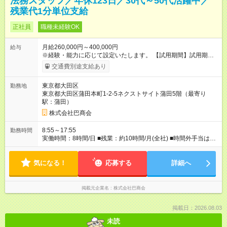
法務スタッフ／年休123日／30代～50代活躍中／
残業代1分単位支給
正社員
職種未経験OK
月給260,000円～400,000円
給与
※経験・能力に応じて設定いたします。 【試用期間】試用期間
あり 試用期間の長さ：3ヶ月 雇用形態、給与は本採用時と同じ
交通費別途支給あり
です。
東京都大田区
勤務地
東京都大田区蒲田本町1-2-5ネクストサイト蒲田5階（最寄り
駅：蒲田）
株式会社巴商会
8:55～17:55
勤務時間
実働時間：8時間/日 ■残業：約10時間/月(全社) ■時間外手当は1
分単位で支給
気になる！
応募する
詳細へ
掲載元企業名
株式会社巴商会
掲載日：2026.08.03
未読