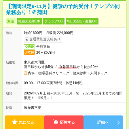
【期間限定9-11月】健診の予約受付！テンプの同
業務あり！＠蒲田
派遣
職種未経験OK
ブランクOK
WEB登録・面接OK
時給1600円 月収例 224,000円
給与
交通費別途支給あり
全額支給
交通費
20～25万円
月収例
東京都大田区
勤務地
蒲田駅から徒歩5分
/
京急蒲田駅
から徒歩10分
内科・循環器科クリニック，健康診断・人間ドック
09:00～17:00(実働7時間 休憩1時間)
勤務時間
2026年09月上旬～2026年11月下旬 2026年11月末までの期間
期間
限定！ ※9月～！
履歴書不要
特徴
気になる！
応募する
詳細へ