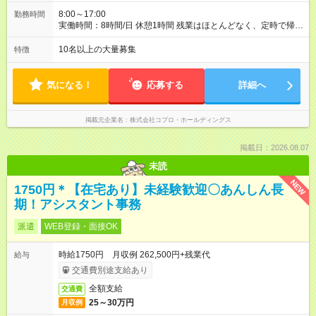
8:00～17:00
勤務時間
実働時間：8時間/日 休憩1時間 残業はほとんどなく、定時で帰れ
る日が多い働き方です。 毎日の業務は進捗管理や事務が中心な
ので、 「今日やるべき仕事」が終われば、自然と区切りをつけ
10名以上の大量募集
特徴
やすいのが特長。 突発的な対応も少なく、無理をさせない働き
方を大切にしています。
気になる！
応募する
詳細へ
掲載元企業名
株式会社コプロ・ホールディングス
掲載日：2026.08.07
未読
NEW
1750円＊【在宅あり】未経験歓迎〇あんしん長
期！アシスタント事務
派遣
WEB登録・面接OK
時給1750円 月収例 262,500円+残業代
給与
交通費別途支給あり
全額支給
交通費
25～30万円
月収例