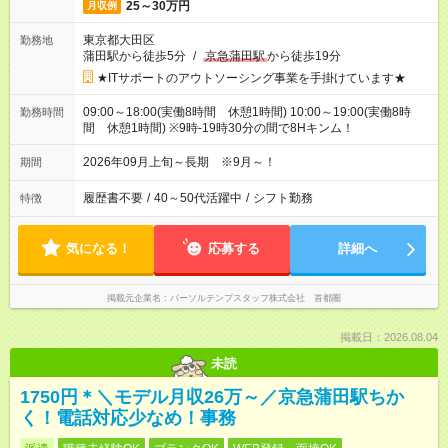
25～30万円
月収例
東京都大田区
勤務地
蒲田駅から徒歩5分
/
京急蒲田駅
から徒歩19分
★ITサポートのアウトソーシング事業を手掛けています★
09:00～18:00(実働8時間 休憩1時間) 10:00～19:00(実働8時
勤務時間
間 休憩1時間) ※9時-19時30分の間で8Hキンム！
2026年09月上旬～長期 ※9月～！
期間
履歴書不要
/
40～50代活躍中
/
シフト勤務
特徴
気になる！
応募する
詳細へ
掲載元企業名
パーソルテンプスタッフ株式会社 首都圏
掲載日：2026.08.04
未読
1750円＊＼モデル月収26万～／京急蒲田駅ちか
く！電話対応少なめ！事務