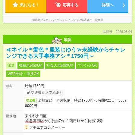
気になる！
応募する
詳細へ
掲載元企業名
パーソルテンプスタッフ株式会社 首都圏
掲載日：2026.08.04
未読
≪ネイル＊髪色＊服装じゆう≫未経験からチャレ
ンジできる大手事務アシ＊1750円～
派遣
職種未経験OK
社会人未経験OK
ブランクOK
WEB登録・面接OK
時給1750円
給与
交通費別途支給あり
全額支給 ※月収例 時給1750円×8時間×22日＝30万
交通費
8000円
東京都大田区
勤務地
京急蒲田駅
から徒歩7分
/
蒲田駅から徒歩13分
大手エアコンメーカー