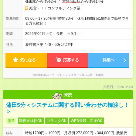
蒲田駅から徒歩2分
/
京急蒲田駅
から徒歩14分
経営・ＩＴコンサルティング業
09:00～17:30(実働7時間30分 休憩1時間) ※18時まで勤務でき
勤務時間
る方も歓迎！
2026年09月上旬～長期 ※9月～！
期間
履歴書不要
/
40～50代活躍中
特徴
気になる！
応募する
詳細へ
掲載元企業名
パーソルテンプスタッフ株式会社 首都圏
掲載日：2026.08.03
未読
蒲田5分＜システムに関する問い合わせの橋渡し！
＞
派遣
職種未経験OK
ブランクOK
WEB登録・面接OK
時給1700円～1900円 月収例 272,000円～304,000円+残業代
給与