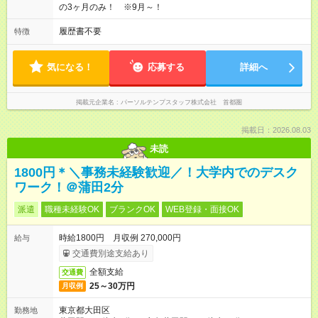
の3ヶ月のみ！ ※9月～！
履歴書不要
特徴
気になる！
応募する
詳細へ
掲載元企業名
パーソルテンプスタッフ株式会社 首都圏
掲載日：2026.08.03
未読
1800円＊＼事務未経験歓迎／！大学内でのデスク
ワーク！＠蒲田2分
派遣
職種未経験OK
ブランクOK
WEB登録・面接OK
時給1800円 月収例 270,000円
給与
交通費別途支給あり
全額支給
交通費
25～30万円
月収例
東京都大田区
勤務地