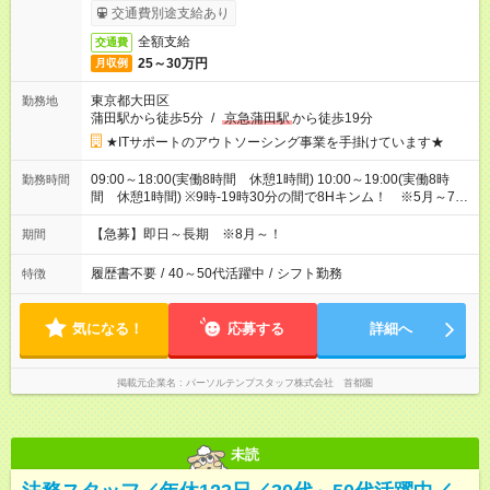
交通費別途支給あり
全額支給
交通費
25～30万円
月収例
東京都大田区
勤務地
蒲田駅から徒歩5分
/
京急蒲田駅
から徒歩19分
★ITサポートのアウトソーシング事業を手掛けています★
09:00～18:00(実働8時間 休憩1時間) 10:00～19:00(実働8時
勤務時間
間 休憩1時間) ※9時-19時30分の間で8Hキンム！ ※5月～7月
は9-20時の間で勤務をお願いする可能性があります！
【急募】即日～長期 ※8月～！
期間
履歴書不要
/
40～50代活躍中
/
シフト勤務
特徴
気になる！
応募する
詳細へ
掲載元企業名
パーソルテンプスタッフ株式会社 首都圏
未読