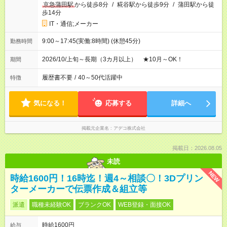
京急蒲田駅
から徒歩8分
/
糀谷駅から徒歩9分
/
蒲田駅から徒
歩14分
IT・通信;メーカー
9:00～17:45(実働:8時間) (休憩45分)
勤務時間
2026/10/上旬～長期（3カ月以上） ★10月～OK！
期間
履歴書不要
/
40～50代活躍中
特徴
気になる！
応募する
詳細へ
掲載元企業名
アデコ株式会社
掲載日：2026.08.05
未読
NEW
時給1600円！16時迄！週4～相談〇！3Dプリン
ターメーカーで伝票作成＆組立等
派遣
職種未経験OK
ブランクOK
WEB登録・面接OK
時給1600円
給与