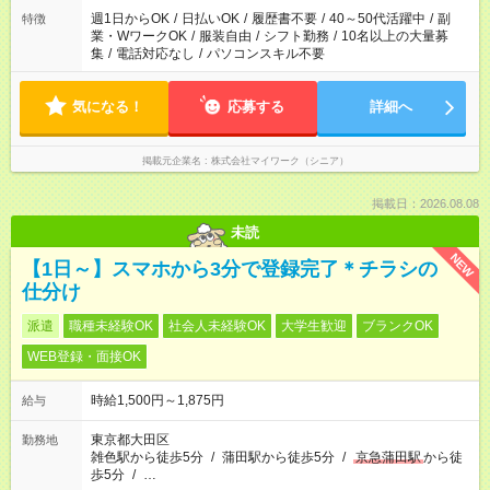
週1日からOK
/
日払いOK
/
履歴書不要
/
40～50代活躍中
/
副
特徴
業・WワークOK
/
服装自由
/
シフト勤務
/
10名以上の大量募
集
/
電話対応なし
/
パソコンスキル不要
気になる！
応募する
詳細へ
掲載元企業名
株式会社マイワーク（シニア）
掲載日：2026.08.08
未読
NEW
【1日～】スマホから3分で登録完了＊チラシの
仕分け
派遣
職種未経験OK
社会人未経験OK
大学生歓迎
ブランクOK
WEB登録・面接OK
時給1,500円～1,875円
給与
東京都大田区
勤務地
雑色駅から徒歩5分
/
蒲田駅から徒歩5分
/
京急蒲田駅
から徒
歩5分
/
…