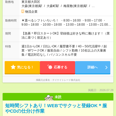
東京都大田区
勤務地
大森(東京都)駅
/
大森町駅
/
梅屋敷(東京都)駅
/
…
物流企業
▼選べるシフトいろいろ！ ・8:00～16:00 ・9:00～17:00 ・
勤務時間
9:00～18:00 ・10:00～19:00 ・13:00～18:00 ・13:00～21:00
・22:00～翌6:00 など 上記以外の時間で相談可能なお仕事も！
あなたの希望を教えてください！
【急募＊即日スタートOK】登録後は好きな時に働けます！（業
期間
法に基づく規定あり）
週1日からOK
/
日払いOK
/
履歴書不要
/
40～50代活躍中
/
副
特徴
業・WワークOK
/
服装自由
/
シフト勤務
/
10名以上の大量募
集
/
電話対応なし
/
パソコンスキル不要
気になる！
応募する
詳細へ
掲載元企業名
テイケイトレード株式会社
掲載日：2026.07.28
未読
短時間シフトあり！WEBでサクッと登録OK＊服
やCDの仕分け作業