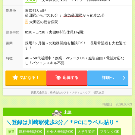
東京都大田区
勤務地
蒲田駅からバス10分
/
京急蒲田駅
から徒歩15分
大田区の総合病院
8:30～17:30（実働8時間/休憩1時間）
勤務時間
採用2ヶ月後～の勤務開始も相談OK！ 長期希望者も大歓迎で
期間
す！
40～50代活躍中
/
副業・WワークOK
/
服装自由
/
電話対応な
特徴
し
/
パソコンスキル不要
気になる！
応募する
詳細へ
掲載元企業名
株式会社ルフト・メディカルケア 横浜支店
掲載日：2026.08.03
未読
＼登録は川崎駅徒歩3分／＊PCにラベル貼り＊
派遣
職種未経験OK
社会人未経験OK
大学生歓迎
ブランクOK