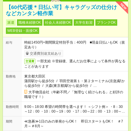
NEW
【60代応援＊日払い可】キャラグッズの仕分け
などカンタン軽作業
派遣
職種未経験OK
社会人未経験OK
大学生歓迎
ブランクOK
WEB登録・面接OK
時給1450円+期間限定特別手当：400円 ■現金日払いもOK（規
給与
定あり）
交通費別途支給あり
一部支給 ※登録後、選んだお仕事によって条件が異なる
交通費
ことがあります
東京都大田区
勤務地
蒲田駅から徒歩5分
/
羽田空港第１・第２ターミナル(京急)駅か
ら徒歩5分
/
大森(東京都)駅から徒歩5分
/
…
大手物流会社（年齢不問／「無理なく続けられる」と好評の
職場です！）
9:00～18:00 希望の時間帯を選べます！ ＜シフト例＞ ・8：30
勤務時間
～12：00 ・10：00～19：00 ・17：00～22：00 ・13：00～
22：00 ・22：00～翌6：00 など
≪急募≫1日のみの単発からOK！ 即日スタートもOK！ ＃7
期間
月～＃8月～