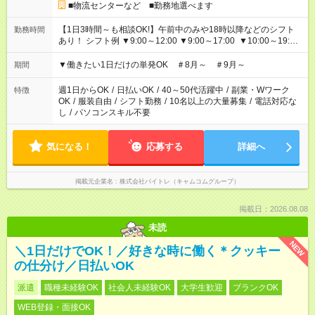
■物流センターなど ■勤務地選べます
【1日3時間～も相談OK!】午前中のみや18時以降などのシフト
勤務時間
あり！ シフト例 ▼9:00～12:00 ▼9:00～17:00 ▼10:00～19:00
▼18:00～21:00
▼働きたい1日だけの単発OK ＃8月～ ＃9月～
期間
週1日からOK
/
日払いOK
/
40～50代活躍中
/
副業・Wワーク
特徴
OK
/
服装自由
/
シフト勤務
/
10名以上の大量募集
/
電話対応な
し
/
パソコンスキル不要
気になる！
応募する
詳細へ
掲載元企業名
株式会社バイトレ（キャムコムグループ）
掲載日：2026.08.08
未読
NEW
＼1日だけでOK！／好きな時に働く＊クッキー
の仕分け／日払いOK
派遣
職種未経験OK
社会人未経験OK
大学生歓迎
ブランクOK
WEB登録・面接OK