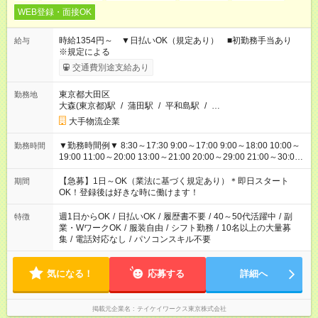
WEB登録・面接OK
時給1354円～ ▼日払いOK（規定あり） ■初勤務手当あり
給与
※規定による
交通費別途支給あり
東京都大田区
勤務地
大森(東京都)駅
/
蒲田駅
/
平和島駅
/
…
大手物流企業
▼勤務時間例▼ 8:30～17:30 9:00～17:00 9:00～18:00 10:00～
勤務時間
19:00 11:00～20:00 13:00～21:00 20:00～29:00 21:00～30:00
22:00～31:00 上記以外にもシフトパターンあり！ 短時間の勤務
もご紹介できる場合があるのでご相談ください！ ご都合に合わ
【急募】1日～OK（業法に基づく規定あり）＊即日スタート
期間
せてお仕事をご案内します＾＾
OK！登録後は好きな時に働けます！
週1日からOK
/
日払いOK
/
履歴書不要
/
40～50代活躍中
/
副
特徴
業・WワークOK
/
服装自由
/
シフト勤務
/
10名以上の大量募
集
/
電話対応なし
/
パソコンスキル不要
気になる！
応募する
詳細へ
掲載元企業名
テイケイワークス東京株式会社