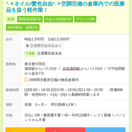
°˖✧ネイル/髪色自由°˖✧空調完備の倉庫内での医療
品を扱う軽作業！
派遣
職種未経験OK
社会人未経験OK
ブランクOK
WEB登録・面接OK
時給1,500円 日給12,000円
給与
交通費別途支給あり
交通費別途支給
交通費
東京都大田区
勤務地
蒲田駅からバス15分
/
京急蒲田駅
からバス15分
/
穴守稲荷駅
から徒歩7分
24時間冷暖房完備の物流倉庫内
[1]09:00～18:00 [2]10:00～19:00 [3]11:00～20:00 （実働8時
勤務時間
間・休憩60分）※[1]～[3]から勤務時間選べます
長期 3ヶ月～ 即日勤務もOK！
期間
日払いOK
/
履歴書不要
/
40～50代活躍中
/
シフト勤務
/
パソコ
特徴
ンスキル不要