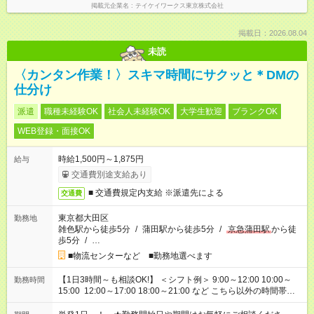
掲載元企業名
テイケイワークス東京株式会社
掲載日：2026.08.04
未読
〈カンタン作業！〉スキマ時間にサクッと＊DMの
仕分け
派遣
職種未経験OK
社会人未経験OK
大学生歓迎
ブランクOK
WEB登録・面接OK
時給1,500円～1,875円
給与
交通費別途支給あり
■ 交通費規定内支給 ※派遣先による
交通費
東京都大田区
勤務地
雑色駅から徒歩5分
/
蒲田駅から徒歩5分
/
京急蒲田駅
から徒
歩5分
/
…
■物流センターなど ■勤務地選べます
【1日3時間～も相談OK!】 ＜シフト例＞ 9:00～12:00 10:00～
勤務時間
15:00 12:00～17:00 18:00～21:00 など こちら以外の時間帯も
お気軽にご相談ください！