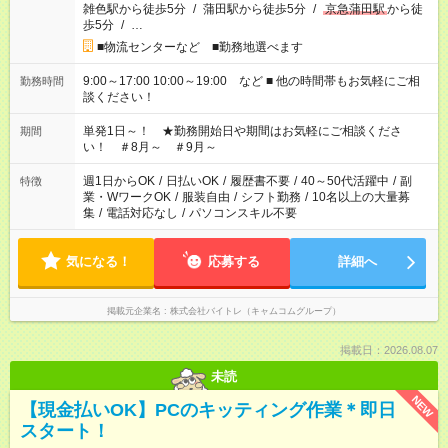
雑色駅から徒歩5分
/
蒲田駅から徒歩5分
/
京急蒲田駅
から徒
歩5分
/
…
■物流センターなど ■勤務地選べます
9:00～17:00 10:00～19:00 など ■ 他の時間帯もお気軽にご相
勤務時間
談ください！
単発1日～！ ★勤務開始日や期間はお気軽にご相談くださ
期間
い！ ＃8月～ ＃9月～
週1日からOK
/
日払いOK
/
履歴書不要
/
40～50代活躍中
/
副
特徴
業・WワークOK
/
服装自由
/
シフト勤務
/
10名以上の大量募
集
/
電話対応なし
/
パソコンスキル不要
気になる！
応募する
詳細へ
掲載元企業名
株式会社バイトレ（キャムコムグループ）
掲載日：2026.08.07
未読
NEW
【現金払いOK】PCのキッティング作業＊即日
スタート！