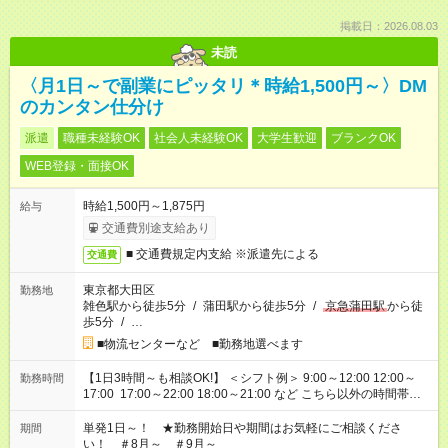
掲載日：2026.08.03
未読
〈月1日～で副業にピッタリ＊時給1,500円～〉DM
のカンタン仕分け
派遣
職種未経験OK
社会人未経験OK
大学生歓迎
ブランクOK
WEB登録・面接OK
時給1,500円～1,875円
給与
交通費別途支給あり
■ 交通費規定内支給 ※派遣先による
交通費
東京都大田区
勤務地
雑色駅から徒歩5分
/
蒲田駅から徒歩5分
/
京急蒲田駅
から徒
歩5分
/
…
■物流センターなど ■勤務地選べます
【1日3時間～も相談OK!】 ＜シフト例＞ 9:00～12:00 12:00～
勤務時間
17:00 17:00～22:00 18:00～21:00 など こちら以外の時間帯も
お気軽にご相談ください！
単発1日～！ ★勤務開始日や期間はお気軽にご相談くださ
期間
い！ ＃8月～ ＃9月～