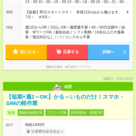
13：00 10：00～15：00 13：00～18：00 16：00～21：00 ＜
シフト例：8時間～＞ ・10：00～19：00 ・13：00～22：00 ・
22：00～翌6：00 など！是非ご希望をお聞かせください！
【急募】即日スタートＯＫ！ 単発1日のみから働けます。 ＃
期間
7月～ ＃8月～
週1日からOK
/
日払いOK
/
履歴書不要
/
40～50代活躍中
/
副
特徴
業・WワークOK
/
服装自由
/
シフト勤務
/
10名以上の大量募
集
/
電話対応なし
/
パソコンスキル不要
気になる！
応募する
詳細へ
掲載元企業名
株式会社マイワーク
掲載日：2026.08.04
未読
【短期×週2～OK】かる～いものだけ！スマホ・
SIMの軽作業
派遣
職種未経験OK
ブランクOK
WEB登録・面接OK
時給1400円
給与
交通費別途支給あり