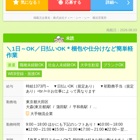
気になる！
応募する
詳細へ
掲載元企業名
株式会社ティー・シー・シー 横浜営業所
掲載日：2026.08.03
未読
＼1日～OK／日払いOK＊梱包や仕分けなど簡単軽
作業
派遣
職種未経験OK
社会人未経験OK
大学生歓迎
ブランクOK
WEB登録・面接OK
時給1373円～ ▼日払いOK（規定あり） ▼初勤務手当（規定
給与
あり）<br />※お仕事によって異なります
東京都大田区
勤務地
大森(東京都)駅
/
蒲田駅
/
平和島駅
/
…
大手物流企業
9:00～18:00 ほかにも下記のシフトあり！ ■10:00～18:00
勤務時間
■12:00～21:00 ■15:00～21:00 ■17:00～21:00 ■22:00～翌
6:00 など ※お仕事、勤務地により勤務時間帯は異なります