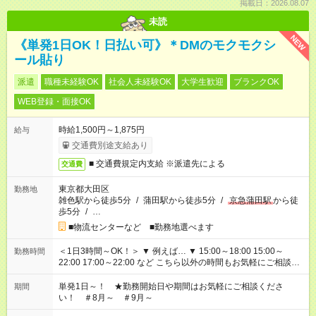
掲載日：2026.08.07
未読
NEW
《単発1日OK！日払い可》＊DMのモクモクシ
ール貼り
派遣
職種未経験OK
社会人未経験OK
大学生歓迎
ブランクOK
WEB登録・面接OK
時給1,500円～1,875円
給与
交通費別途支給あり
■ 交通費規定内支給 ※派遣先による
交通費
東京都大田区
勤務地
雑色駅から徒歩5分
/
蒲田駅から徒歩5分
/
京急蒲田駅
から徒
歩5分
/
…
■物流センターなど ■勤務地選べます
＜1日3時間～OK！＞ ▼ 例えば… ▼ 15:00～18:00 15:00～
勤務時間
22:00 17:00～22:00 など こちら以外の時間もお気軽にご相談く
ださい！
単発1日～！ ★勤務開始日や期間はお気軽にご相談くださ
期間
い！ ＃8月～ ＃9月～