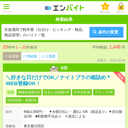
0
メニュー
気になる！
ログイン
検索結果
京急蒲田で軽作業（仕分け・ピッキング・検品、
条件の変更
商品管理）のバイト一覧
25
1,448
件中
1
～
25
件表示
平均時給:
円
新着順
時給順
人気順
掲載日：2026.08.08
未読
NEW
＼好きな日だけでOK／ナイトブラの箱詰め＊
WEB登録OK！
派遣
職種未経験OK
社会人未経験OK
大学生歓迎
ブランクOK
WEB登録・面接OK
時給1388円～ ▼全額日払い・週払いOK（規定あり）▼翌日振
給与
込OK ■初勤務手当あり ※規定による
東京都大田区
勤務地