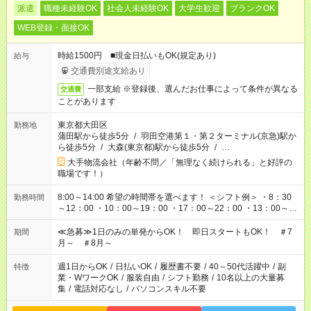
派遣
職種未経験OK
社会人未経験OK
大学生歓迎
ブランクOK
WEB登録・面接OK
時給1500円 ■現金日払いもOK(規定あり)
給与
交通費別途支給あり
一部支給 ※登録後、選んだお仕事によって条件が異なる
交通費
ことがあります
東京都大田区
勤務地
蒲田駅から徒歩5分
/
羽田空港第１・第２ターミナル(京急)駅か
ら徒歩5分
/
大森(東京都)駅から徒歩5分
/
…
大手物流会社（年齢不問／「無理なく続けられる」と好評の
職場です！）
8:00～14:00 希望の時間帯を選べます！ ＜シフト例＞ ・8：30
勤務時間
～12：00 ・10：00～19：00 ・17：00～22：00 ・13：00～
22：00 ・22：00～翌6：00 など
≪急募≫1日のみの単発からOK！ 即日スタートもOK！ ＃7
期間
月～ ＃8月～
週1日からOK
/
日払いOK
/
履歴書不要
/
40～50代活躍中
/
副
特徴
業・WワークOK
/
服装自由
/
シフト勤務
/
10名以上の大量募
集
/
電話対応なし
/
パソコンスキル不要