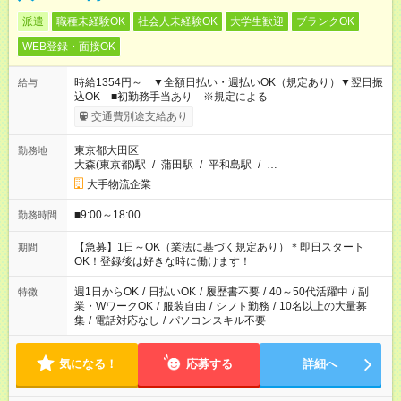
派遣
職種未経験OK
社会人未経験OK
大学生歓迎
ブランクOK
WEB登録・面接OK
時給1354円～ ▼全額日払い・週払いOK（規定あり）▼翌日振
給与
込OK ■初勤務手当あり ※規定による
交通費別途支給あり
東京都大田区
勤務地
大森(東京都)駅
/
蒲田駅
/
平和島駅
/
…
大手物流企業
■9:00～18:00
勤務時間
【急募】1日～OK（業法に基づく規定あり）＊即日スタート
期間
OK！登録後は好きな時に働けます！
週1日からOK
/
日払いOK
/
履歴書不要
/
40～50代活躍中
/
副
特徴
業・WワークOK
/
服装自由
/
シフト勤務
/
10名以上の大量募
集
/
電話対応なし
/
パソコンスキル不要
気になる！
応募する
詳細へ