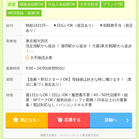
派遣
職種未経験OK
社会人未経験OK
大学生歓迎
ブランクOK
WEB登録・面接OK
時給1421円～ ▼日払いOK（規定あり） ▼初勤務手当（規定
給与
あり）
東京都大田区
勤務地
洗足池駅から徒歩
/
蒲田駅から徒歩
/
大森(東京都)駅から徒歩
/
…
大手物流企業
9:00～18:00(休憩60分)
勤務時間
【急募＊即日スタートOK】登録後は好きな時に働けます！（業
期間
法に基づく規定あり）
週1日からOK
/
日払いOK
/
履歴書不要
/
40～50代活躍中
/
副
特徴
業・WワークOK
/
服装自由
/
シフト勤務
/
10名以上の大量募
集
/
電話対応なし
/
パソコンスキル不要
気になる！
応募する
詳細へ
掲載元企業名
テイケイワークス東京株式会社