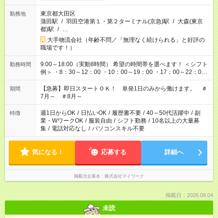
東京都大田区
勤務地
蒲田駅
/
羽田空港第１・第２ターミナル(京急)駅
/
大森(東京
都)駅
/
…
大手物流会社（年齢不問／「無理なく続けられる」と好評の
職場です！）
9:00～18:00（実動8時間） 希望の時間帯を選べます！ ＜シフト
勤務時間
例＞ ・8：30～12：00 ・10：00～19：00 ・17：00～22：00
・13：00～22：00 ・22：00～翌6：00 など
【急募】即日スタートＯＫ！ 単発1日のみから働けます。 ＃
期間
7月～ ＃8月～
週1日からOK
/
日払いOK
/
履歴書不要
/
40～50代活躍中
/
副
特徴
業・WワークOK
/
服装自由
/
シフト勤務
/
10名以上の大量募
集
/
電話対応なし
/
パソコンスキル不要
気になる！
応募する
詳細へ
掲載元企業名
株式会社マイワーク
掲載日：2026.08.04
未読