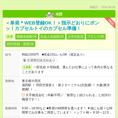
掲載日：2026.08.06
未読
NEW
＜単発＊WEB登録OK！＞指示どおりにポン
ッ！カプセルトイのカプセル準備！
派遣
職種未経験OK
社会人未経験OK
大学生歓迎
ブランクOK
WEB登録・面接OK
時給1500円 ■現金日払いもOK（規定あり）
給与
交通費別途支給あり
一部支給 ※登録後、選んだお仕事によって条件が異なる
交通費
ことがあります
東京都大田区
勤務地
蒲田駅
/
羽田空港第１・第２ターミナル(京急)駅
/
大森(東京
都)駅
/
…
大手物流会社（年齢不問／「無理なく続けられる」と好評の
職場です！）
9:00～18:00など ■希望の時間帯を選べます！ ▼他にも様々な時
勤務時間
間帯でお仕事をご用意しています！ ＜シフト例＞ 8:30～12:00
17:00～22:00 13:00～22:00 22:00～翌6:00 など