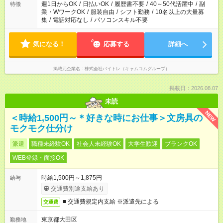
週1日からOK
/
日払いOK
/
履歴書不要
/
40～50代活躍中
/
副
特徴
業・WワークOK
/
服装自由
/
シフト勤務
/
10名以上の大量募
集
/
電話対応なし
/
パソコンスキル不要
気になる！
応募する
詳細へ
掲載元企業名
株式会社バイトレ（キャムコムグループ）
掲載日：2026.08.07
未読
NEW
＜時給1,500円～＊好きな時にお仕事＞文房具の
モクモク仕分け
派遣
職種未経験OK
社会人未経験OK
大学生歓迎
ブランクOK
WEB登録・面接OK
時給1,500円～1,875円
給与
交通費別途支給あり
■ 交通費規定内支給 ※派遣先による
交通費
東京都大田区
勤務地