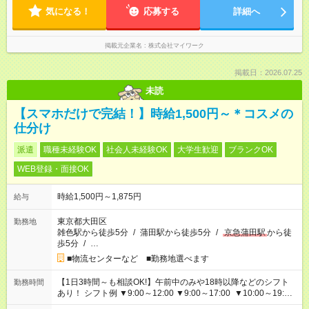
気になる！
応募する
詳細へ
掲載元企業名
株式会社マイワーク
掲載日：2026.07.25
未読
【スマホだけで完結！】時給1,500円～＊コスメの
仕分け
派遣
職種未経験OK
社会人未経験OK
大学生歓迎
ブランクOK
WEB登録・面接OK
時給1,500円～1,875円
給与
東京都大田区
勤務地
雑色駅から徒歩5分
/
蒲田駅から徒歩5分
/
京急蒲田駅
から徒
歩5分
/
…
■物流センターなど ■勤務地選べます
【1日3時間～も相談OK!】午前中のみや18時以降などのシフト
勤務時間
あり！ シフト例 ▼9:00～12:00 ▼9:00～17:00 ▼10:00～19:00
▼18:00～21:00