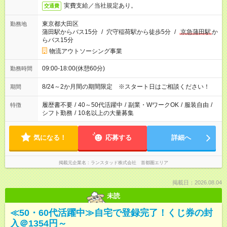
実費支給／当社規定あり。
交通費
東京都大田区
勤務地
蒲田駅からバス15分
/
穴守稲荷駅から徒歩5分
/
京急蒲田駅
か
らバス15分
物流アウトソーシング事業
09:00-18:00(休憩60分)
勤務時間
8/24～2か月間の期間限定 ※スタート日はご相談ください！
期間
履歴書不要
/
40～50代活躍中
/
副業・WワークOK
/
服装自由
/
特徴
シフト勤務
/
10名以上の大量募集
気になる！
応募する
詳細へ
掲載元企業名
ランスタッド株式会社 首都圏エリア
掲載日：2026.08.04
未読
≪50・60代活躍中≫自宅で登録完了！くじ券の封
入＠1354円～