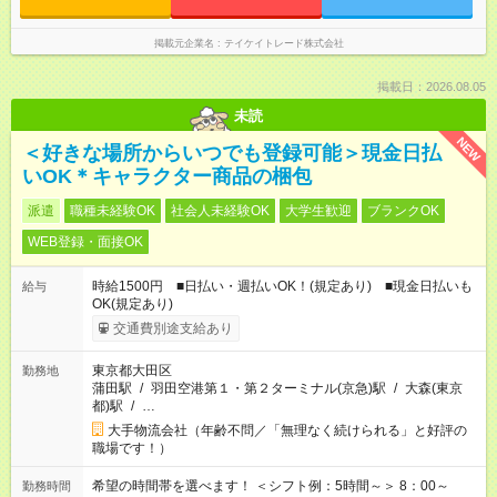
掲載元企業名
テイケイトレード株式会社
掲載日：2026.08.05
未読
NEW
＜好きな場所からいつでも登録可能＞現金日払
いOK＊キャラクター商品の梱包
派遣
職種未経験OK
社会人未経験OK
大学生歓迎
ブランクOK
WEB登録・面接OK
時給1500円 ■日払い・週払いOK！(規定あり) ■現金日払いも
給与
OK(規定あり)
交通費別途支給あり
東京都大田区
勤務地
蒲田駅
/
羽田空港第１・第２ターミナル(京急)駅
/
大森(東京
都)駅
/
…
大手物流会社（年齢不問／「無理なく続けられる」と好評の
職場です！）
希望の時間帯を選べます！ ＜シフト例：5時間～＞ 8：00～
勤務時間