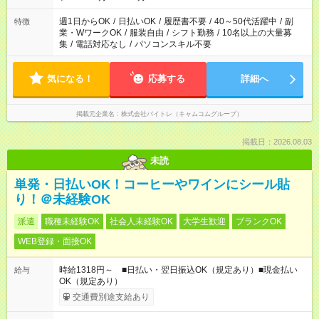
週1日からOK
/
日払いOK
/
履歴書不要
/
40～50代活躍中
/
副
特徴
業・WワークOK
/
服装自由
/
シフト勤務
/
10名以上の大量募
集
/
電話対応なし
/
パソコンスキル不要
気になる！
応募する
詳細へ
掲載元企業名
株式会社バイトレ（キャムコムグループ）
掲載日：2026.08.03
未読
単発・日払いOK！コーヒーやワインにシール貼
り！＠未経験OK
派遣
職種未経験OK
社会人未経験OK
大学生歓迎
ブランクOK
WEB登録・面接OK
時給1318円～ ■日払い・翌日振込OK（規定あり）■現金払い
給与
OK（規定あり）
交通費別途支給あり