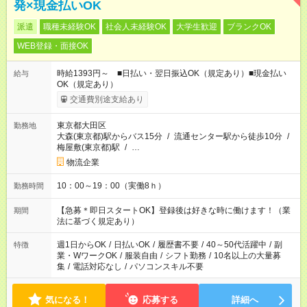
発×現金払いOK
派遣
職種未経験OK
社会人未経験OK
大学生歓迎
ブランクOK
WEB登録・面接OK
時給1393円～ ■日払い・翌日振込OK（規定あり）■現金払い
給与
OK（規定あり）
交通費別途支給あり
東京都大田区
勤務地
大森(東京都)駅からバス15分
/
流通センター駅から徒歩10分
/
梅屋敷(東京都)駅
/
…
物流企業
10：00～19：00（実働8ｈ）
勤務時間
【急募＊即日スタートOK】登録後は好きな時に働けます！（業
期間
法に基づく規定あり）
週1日からOK
/
日払いOK
/
履歴書不要
/
40～50代活躍中
/
副
特徴
業・WワークOK
/
服装自由
/
シフト勤務
/
10名以上の大量募
集
/
電話対応なし
/
パソコンスキル不要
気になる！
応募する
詳細へ