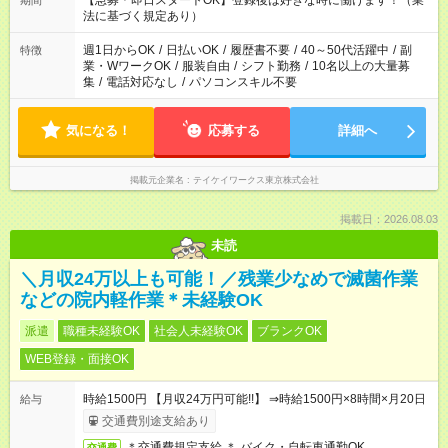
【急募＊即日スタートOK】登録後は好きな時に働けます！（業
期間
法に基づく規定あり）
週1日からOK
/
日払いOK
/
履歴書不要
/
40～50代活躍中
/
副
特徴
業・WワークOK
/
服装自由
/
シフト勤務
/
10名以上の大量募
集
/
電話対応なし
/
パソコンスキル不要
気になる！
応募する
詳細へ
掲載元企業名
テイケイワークス東京株式会社
掲載日：2026.08.03
未読
＼月収24万以上も可能！／残業少なめで滅菌作業
などの院内軽作業＊未経験OK
派遣
職種未経験OK
社会人未経験OK
ブランクOK
WEB登録・面接OK
時給1500円 【月収24万円可能!!】 ⇒時給1500円×8時間×月20日
給与
交通費別途支給あり
＊交通費規定支給 ＊ バイク・自転車通勤OK
交通費