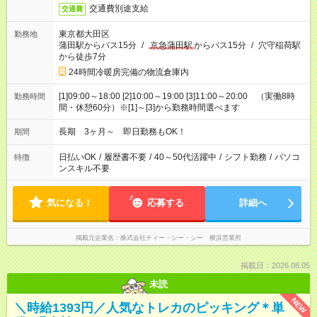
交通費別途支給
交通費
東京都大田区
勤務地
蒲田駅からバス15分
/
京急蒲田駅
からバス15分
/
穴守稲荷駅
から徒歩7分
24時間冷暖房完備の物流倉庫内
[1]09:00～18:00 [2]10:00～19:00 [3]11:00～20:00 （実働8時
勤務時間
間・休憩60分）※[1]～[3]から勤務時間選べます
長期 3ヶ月～ 即日勤務もOK！
期間
日払いOK
/
履歴書不要
/
40～50代活躍中
/
シフト勤務
/
パソコ
特徴
ンスキル不要
気になる！
応募する
詳細へ
掲載元企業名
株式会社ティー・シー・シー 横浜営業所
掲載日：2026.08.05
未読
NEW
＼時給1393円／人気なトレカのピッキング＊単