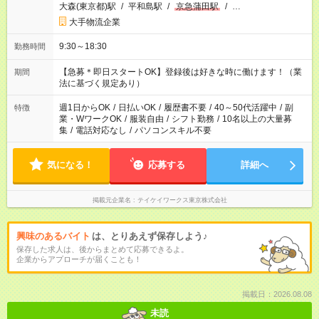
大森(東京都)駅
/
平和島駅
/
京急蒲田駅
/
…
大手物流企業
9:30～18:30
勤務時間
【急募＊即日スタートOK】登録後は好きな時に働けます！（業
期間
法に基づく規定あり）
週1日からOK
/
日払いOK
/
履歴書不要
/
40～50代活躍中
/
副
特徴
業・WワークOK
/
服装自由
/
シフト勤務
/
10名以上の大量募
集
/
電話対応なし
/
パソコンスキル不要
気になる！
応募する
詳細へ
掲載元企業名
テイケイワークス東京株式会社
興味のあるバイト
は、とりあえず保存しよう♪
保存した求人は、後からまとめて応募できるよ。
企業からアプローチが届くことも！
掲載日：2026.08.08
未読