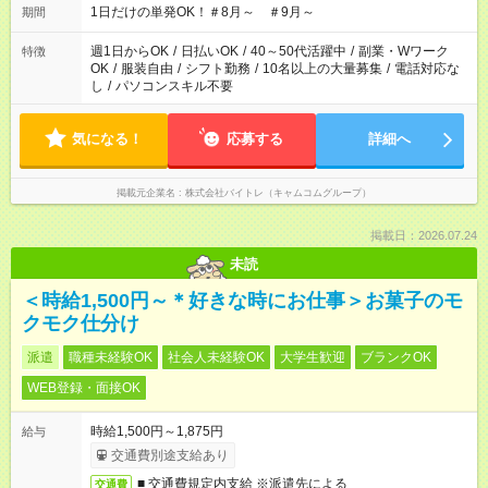
1日だけの単発OK！＃8月～ ＃9月～
期間
週1日からOK
/
日払いOK
/
40～50代活躍中
/
副業・Wワーク
特徴
OK
/
服装自由
/
シフト勤務
/
10名以上の大量募集
/
電話対応な
し
/
パソコンスキル不要
気になる！
応募する
詳細へ
掲載元企業名
株式会社バイトレ（キャムコムグループ）
掲載日：2026.07.24
未読
＜時給1,500円～＊好きな時にお仕事＞お菓子のモ
クモク仕分け
派遣
職種未経験OK
社会人未経験OK
大学生歓迎
ブランクOK
WEB登録・面接OK
時給1,500円～1,875円
給与
交通費別途支給あり
■ 交通費規定内支給 ※派遣先による
交通費