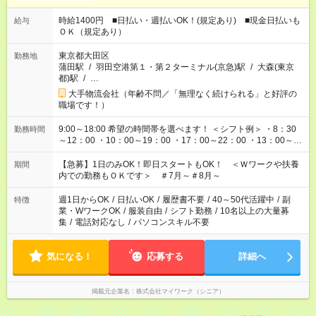
時給1400円 ■日払い・週払いOK！(規定あり) ■現金日払いも
給与
ＯＫ（規定あり）
東京都大田区
勤務地
蒲田駅
/
羽田空港第１・第２ターミナル(京急)駅
/
大森(東京
都)駅
/
…
大手物流会社（年齢不問／「無理なく続けられる」と好評の
職場です！）
9:00～18:00 希望の時間帯を選べます！ ＜シフト例＞ ・8：30
勤務時間
～12：00 ・10：00～19：00 ・17：00～22：00 ・13：00～
22：00 ・22：00～翌6：00 など
【急募】1日のみOK！即日スタートもOK！ ＜Ｗワークや扶養
期間
内での勤務もＯＫです＞ ＃7月～＃8月～
週1日からOK
/
日払いOK
/
履歴書不要
/
40～50代活躍中
/
副
特徴
業・WワークOK
/
服装自由
/
シフト勤務
/
10名以上の大量募
集
/
電話対応なし
/
パソコンスキル不要
気になる！
応募する
詳細へ
掲載元企業名
株式会社マイワーク（シニア）