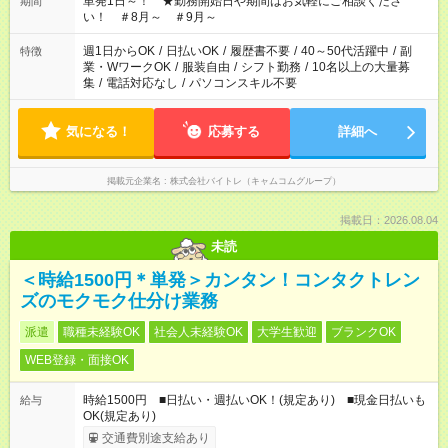
単発1日～！ ★勤務開始日や期間はお気軽にご相談くださ
期間
い！ ＃8月～ ＃9月～
週1日からOK
/
日払いOK
/
履歴書不要
/
40～50代活躍中
/
副
特徴
業・WワークOK
/
服装自由
/
シフト勤務
/
10名以上の大量募
集
/
電話対応なし
/
パソコンスキル不要
気になる！
応募する
詳細へ
掲載元企業名
株式会社バイトレ（キャムコムグループ）
掲載日：2026.08.04
未読
＜時給1500円＊単発＞カンタン！コンタクトレン
ズのモクモク仕分け業務
派遣
職種未経験OK
社会人未経験OK
大学生歓迎
ブランクOK
WEB登録・面接OK
時給1500円 ■日払い・週払いOK！(規定あり) ■現金日払いも
給与
OK(規定あり)
交通費別途支給あり