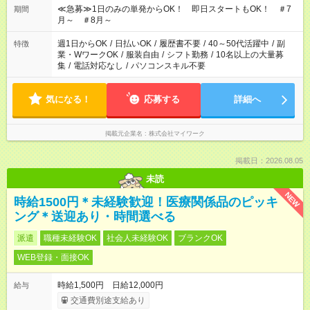
≪急募≫1日のみの単発からOK！ 即日スタートもOK！ ＃7
期間
月～ ＃8月～
週1日からOK
/
日払いOK
/
履歴書不要
/
40～50代活躍中
/
副
特徴
業・WワークOK
/
服装自由
/
シフト勤務
/
10名以上の大量募
集
/
電話対応なし
/
パソコンスキル不要
気になる！
応募する
詳細へ
掲載元企業名
株式会社マイワーク
掲載日：2026.08.05
未読
NEW
時給1500円＊未経験歓迎！医療関係品のピッキ
ング＊送迎あり・時間選べる
派遣
職種未経験OK
社会人未経験OK
ブランクOK
WEB登録・面接OK
時給1,500円 日給12,000円
給与
交通費別途支給あり