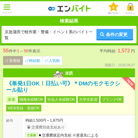
0
メニュー
気になる！
ログイン
検索結果
京急蒲田で軽作業・警備・イベント系のバイト一
条件の変更
覧
55
1,572
件中
1
～
50
件表示
平均時給:
円
新着順
時給順
人気順
掲載日：2026.08.07
未読
NEW
《単発1日OK！日払い可》＊DMのモクモクシ
ール貼り
派遣
職種未経験OK
社会人未経験OK
大学生歓迎
ブランクOK
WEB登録・面接OK
時給1,500円～1,875円
給与
交通費別途支給あり
■ 交通費規定内支給 ※派遣先による
交通費