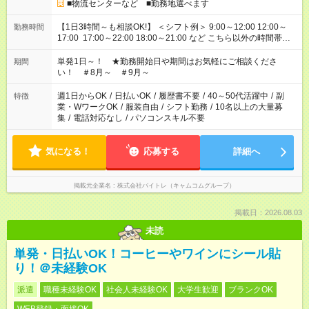
■物流センターなど ■勤務地選べます
【1日3時間～も相談OK!】 ＜シフト例＞ 9:00～12:00 12:00～
勤務時間
17:00 17:00～22:00 18:00～21:00 など こちら以外の時間帯も
お気軽にご相談ください！
単発1日～！ ★勤務開始日や期間はお気軽にご相談くださ
期間
い！ ＃8月～ ＃9月～
週1日からOK
/
日払いOK
/
履歴書不要
/
40～50代活躍中
/
副
特徴
業・WワークOK
/
服装自由
/
シフト勤務
/
10名以上の大量募
集
/
電話対応なし
/
パソコンスキル不要
気になる！
応募する
詳細へ
掲載元企業名
株式会社バイトレ（キャムコムグループ）
掲載日：2026.08.03
未読
単発・日払いOK！コーヒーやワインにシール貼
り！＠未経験OK
派遣
職種未経験OK
社会人未経験OK
大学生歓迎
ブランクOK