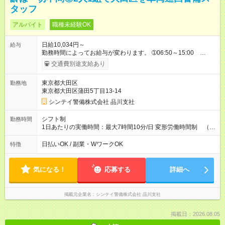
タッフ
アルバイト
職種未経験OK
日給10,034円～
給与
勤務時間によってお給与が変わります。 ➀06:50～15:00
10,034円～ ※別途資格手当がございます。 例：自衛消防技術
交通費別途支給あり
認定 500円/日 上級救命講習修了 250円/日
防災センター要員 250円/日 リーダー手当
東京都大田区
勤務地
500～1,000／日 など 【試用期間】試用期間なし
東京都大田区蒲田5丁目13-14
シンテイ警備株式会社 品川支社
シフト制
勤務時間
1日あたりの実働時間：最大7時間10分/日 変形労働時間制 （想
定労働時間 144時間/月）
日払いOK / 副業・WワークOK
特徴
気になる！
応募する
詳細へ
掲載元企業名
シンテイ警備株式会社 品川支社
掲載日：2026.08.05