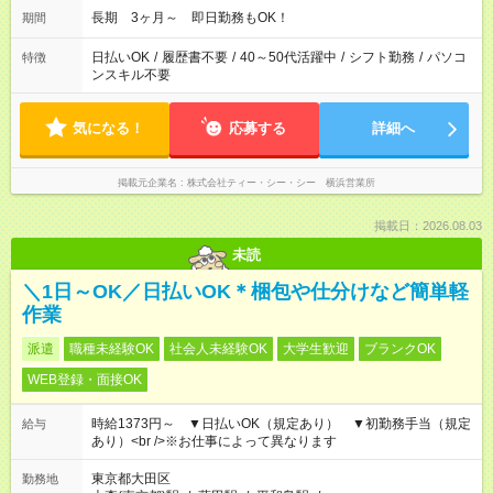
長期 3ヶ月～ 即日勤務もOK！
期間
日払いOK
/
履歴書不要
/
40～50代活躍中
/
シフト勤務
/
パソコ
特徴
ンスキル不要
気になる！
応募する
詳細へ
掲載元企業名
株式会社ティー・シー・シー 横浜営業所
掲載日：2026.08.03
未読
＼1日～OK／日払いOK＊梱包や仕分けなど簡単軽
作業
派遣
職種未経験OK
社会人未経験OK
大学生歓迎
ブランクOK
WEB登録・面接OK
時給1373円～ ▼日払いOK（規定あり） ▼初勤務手当（規定
給与
あり）<br />※お仕事によって異なります
東京都大田区
勤務地