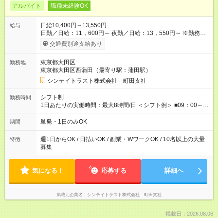
アルバイト
職種未経験OK
日給10,400円～13,550円
給与
日勤／日給：11，600円～ 夜勤／日給：13，550円～ ※勤務数
が週2日以下の場合 日勤／日給：10，400円 夜勤／日給：12，
交通費別途支給あり
350円 ■交通費別途全額支給 ※規定あり ■支払方法：日払い └日
給のうち7，000円を現金先払い ※稼働分 ※週払い・月払いOK
東京都大田区
勤務地
⇒希望をお聞かせください♪ ■各種資格手当あり ■残業手当あり ■
東京都大田区西蒲田（最寄り駅：蒲田駅）
日給保障あり └早く終わっても”全額”支給！ ・－・－・ ≪ 法定
研修 ≫ 研修時の給与： 日給10，000円×3日間（24時間） ＝研
シンテイトラスト株式会社 町田支社
修費として合計30，000円支給 ＋交通費全額支給 ※規定あり
【試用期間】試用期間なし
シフト制
勤務時間
1日あたりの実働時間：最大8時間/日 ＜シフト例＞ ■09：00～
18：00 ■20：00～翌5：00 など！ 上記時間内で、 実働8時
間・休憩1時間／日
単発・1日のみOK
期間
週1日からOK / 日払いOK / 副業・WワークOK / 10名以上の大量
特徴
募集
気になる！
応募する
詳細へ
掲載元企業名
シンテイトラスト株式会社 町田支社
掲載日：2026.08.06