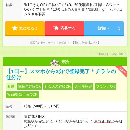
週1日からOK
/
日払いOK
/
40～50代活躍中
/
副業・Wワーク
特徴
OK
/
シフト勤務
/
10名以上の大量募集
/
電話対応なし
/
パソコ
ンスキル不要
気になる！
応募する
詳細へ
掲載元企業名
テイケイ株式会社 【東京・神奈川エリア】
掲載日：2026.08.05
未読
NEW
【1日～】スマホから3分で登録完了＊チラシの
仕分け
派遣
職種未経験OK
社会人未経験OK
大学生歓迎
ブランクOK
WEB登録・面接OK
時給1,500円～1,875円
給与
東京都大田区
勤務地
雑色駅から徒歩5分
/
蒲田駅から徒歩5分
/
京急蒲田駅
から徒
歩5分
/
…