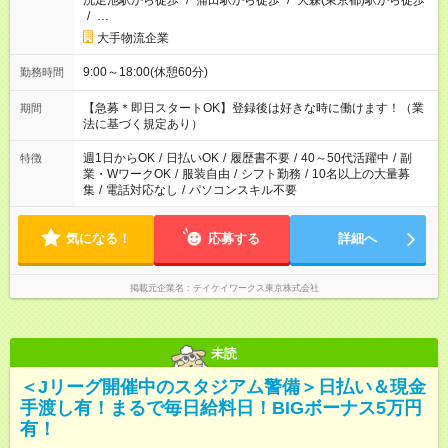
洗足池駅から徒歩
/
蒲田駅から徒歩
/
大森(東京都)駅から徒歩
/
…
大手物流企業
9:00～18:00(休憩60分)
勤務時間
【急募＊即日スタートOK】登録後は好きな時に働けます！（業
期間
法に基づく規定あり）
週1日からOK
/
日払いOK
/
履歴書不要
/
40～50代活躍中
/
副
特徴
業・WワークOK
/
服装自由
/
シフト勤務
/
10名以上の大量募
集
/
電話対応なし
/
パソコンスキル不要
気になる！
応募する
詳細へ
掲載元企業名
テイケイワークス東京株式会社
未読
＜Jリーグ開催中のスタジアム警備＞日払い＆現金
手渡し有！まるで毎日給料日！BIGボーナス5万円
有！