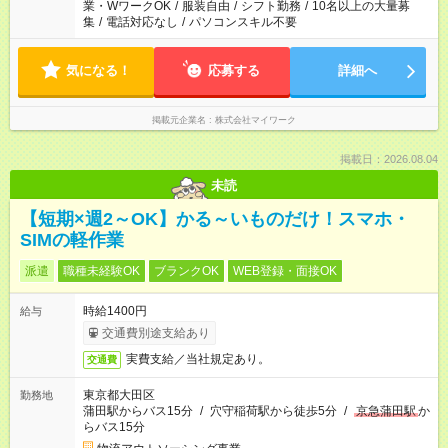
業・WワークOK
/
服装自由
/
シフト勤務
/
10名以上の大量募
集
/
電話対応なし
/
パソコンスキル不要
気になる！
応募する
詳細へ
掲載元企業名
株式会社マイワーク
掲載日：2026.08.04
未読
【短期×週2～OK】かる～いものだけ！スマホ・
SIMの軽作業
派遣
職種未経験OK
ブランクOK
WEB登録・面接OK
時給1400円
給与
交通費別途支給あり
実費支給／当社規定あり。
交通費
東京都大田区
勤務地
蒲田駅からバス15分
/
穴守稲荷駅から徒歩5分
/
京急蒲田駅
か
らバス15分