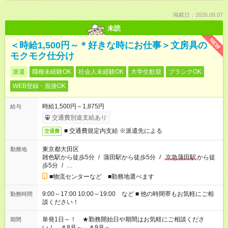
掲載日：2026.08.07
未読
NEW
＜時給1,500円～＊好きな時にお仕事＞文房具の
モクモク仕分け
派遣
職種未経験OK
社会人未経験OK
大学生歓迎
ブランクOK
WEB登録・面接OK
時給1,500円～1,875円
給与
交通費別途支給あり
■ 交通費規定内支給 ※派遣先による
交通費
東京都大田区
勤務地
雑色駅から徒歩5分
/
蒲田駅から徒歩5分
/
京急蒲田駅
から徒
歩5分
/
…
■物流センターなど ■勤務地選べます
9:00～17:00 10:00～19:00 など ■ 他の時間帯もお気軽にご相
勤務時間
談ください！
単発1日～！ ★勤務開始日や期間はお気軽にご相談くださ
期間
い！ ＃8月～ ＃9月～