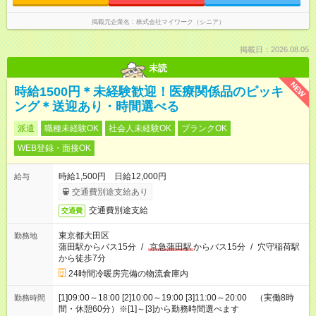
掲載元企業名
株式会社マイワーク（シニア）
掲載日：2026.08.05
未読
NEW
時給1500円＊未経験歓迎！医療関係品のピッキ
ング＊送迎あり・時間選べる
派遣
職種未経験OK
社会人未経験OK
ブランクOK
WEB登録・面接OK
時給1,500円 日給12,000円
給与
交通費別途支給あり
交通費別途支給
交通費
東京都大田区
勤務地
蒲田駅からバス15分
/
京急蒲田駅
からバス15分
/
穴守稲荷駅
から徒歩7分
24時間冷暖房完備の物流倉庫内
[1]09:00～18:00 [2]10:00～19:00 [3]11:00～20:00 （実働8時
勤務時間
間・休憩60分）※[1]～[3]から勤務時間選べます