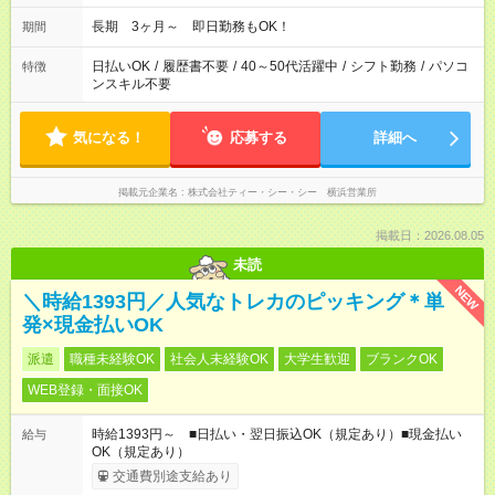
長期 3ヶ月～ 即日勤務もOK！
期間
日払いOK
/
履歴書不要
/
40～50代活躍中
/
シフト勤務
/
パソコ
特徴
ンスキル不要
気になる！
応募する
詳細へ
掲載元企業名
株式会社ティー・シー・シー 横浜営業所
掲載日：2026.08.05
未読
NEW
＼時給1393円／人気なトレカのピッキング＊単
発×現金払いOK
派遣
職種未経験OK
社会人未経験OK
大学生歓迎
ブランクOK
WEB登録・面接OK
時給1393円～ ■日払い・翌日振込OK（規定あり）■現金払い
給与
OK（規定あり）
交通費別途支給あり