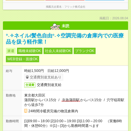
掲載元企業名
フリック株式会社
掲載日：2026.08.04
未読
°˖✧ネイル/髪色自由°˖✧空調完備の倉庫内での医療
品を扱う軽作業！
派遣
職種未経験OK
社会人未経験OK
ブランクOK
WEB登録・面接OK
時給1,500円 日給12,000円
給与
交通費別途支給あり
交通費別途支給
交通費
東京都大田区
勤務地
蒲田駅からバス15分
/
京急蒲田駅
からバス15分
/
穴守稲荷駅
から徒歩7分
24時間冷暖房完備の物流倉庫内
[1]09:00～18:00 [2]10:00～19:00 [3]11:00～20:00 （実働8時
勤務時間
間・休憩60分）※[1]～[3]から勤務時間選べます