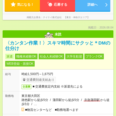
気になる！
応募する
詳細へ
掲載元企業名
テイケイ株式会社 【東京・神奈川エリア】
掲載日：2026.08.04
未読
〈カンタン作業！〉スキマ時間にサクッと＊DMの
仕分け
派遣
職種未経験OK
社会人未経験OK
大学生歓迎
ブランクOK
WEB登録・面接OK
時給1,500円～1,875円
給与
交通費別途支給あり
■ 交通費規定内支給 ※派遣先による
交通費
東京都大田区
勤務地
雑色駅から徒歩5分
/
蒲田駅から徒歩5分
/
京急蒲田駅
から徒
歩5分
/
…
■物流センターなど ■勤務地選べます