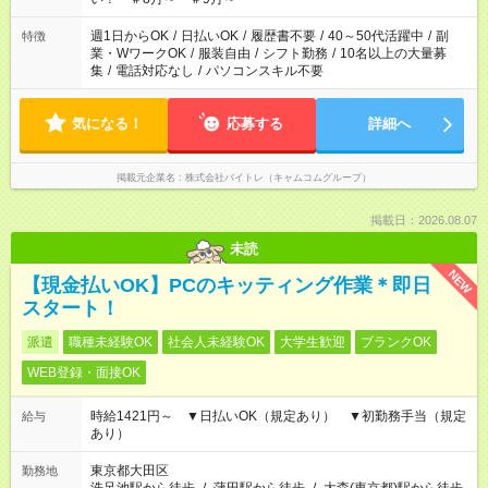
週1日からOK
/
日払いOK
/
履歴書不要
/
40～50代活躍中
/
副
特徴
業・WワークOK
/
服装自由
/
シフト勤務
/
10名以上の大量募
集
/
電話対応なし
/
パソコンスキル不要
気になる！
応募する
詳細へ
掲載元企業名
株式会社バイトレ（キャムコムグループ）
掲載日：2026.08.07
未読
NEW
【現金払いOK】PCのキッティング作業＊即日
スタート！
派遣
職種未経験OK
社会人未経験OK
大学生歓迎
ブランクOK
WEB登録・面接OK
時給1421円～ ▼日払いOK（規定あり） ▼初勤務手当（規定
給与
あり）
東京都大田区
勤務地