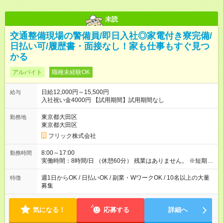
未読
交通整備現場の警備員/即日入社◎家電付き寮完備/
日払い可/履歴書・面接なし！家も仕事もすぐ見つ
かる
アルバイト
職種未経験OK
日給12,000円～15,500円
給与
入社祝い金4000円 【試用期間】試用期間なし
東京都大田区
勤務地
東京都大田区
フリック株式会社
8:00～17:00
勤務時間
実働時間：8時間/日 （休憩60分） 残業はありません。 ※短期の
募集は行っておりません。予めご了承くださいませ。
週1日からOK / 日払いOK / 副業・WワークOK / 10名以上の大量
特徴
募集
気になる！
応募する
詳細へ