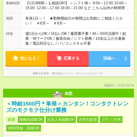
【1日3時間～も相談OK!】 ＜シフト例＞ 9:00～12:00 10:00～
勤務時間
15:00 12:00～17:00 18:00～21:00 など こちら以外の時間帯も
お気軽にご相談ください！
単発1日～！ ★勤務開始日や期間はお気軽にご相談くださ
期間
い！ ＃8月～ ＃9月～
週1日からOK
/
日払いOK
/
履歴書不要
/
40～50代活躍中
/
副
特徴
業・WワークOK
/
服装自由
/
シフト勤務
/
10名以上の大量募
集
/
電話対応なし
/
パソコンスキル不要
気になる！
応募する
詳細へ
掲載元企業名
株式会社バイトレ（キャムコムグループ）
掲載日：2026.08.04
未読
＜時給1500円＊単発＞カンタン！コンタクトレン
ズのモクモク仕分け業務
派遣
職種未経験OK
社会人未経験OK
大学生歓迎
ブランクOK
WEB登録・面接OK