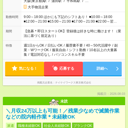
大森(東京都)駅
/
蒲田駅
/
平和島駅
/
…
大手物流企業
9:00～18:00 ほかにも下記のシフトあり！ ■10:00～18:00
勤務時間
■12:00～21:00 ■15:00～21:00 ■17:00～21:00 ■22:00～翌
6:00 など ※お仕事、勤務地により勤務時間帯は異なります
【急募＊即日スタートOK】登録後は好きな時に働けます！（業
期間
法に基づく規定あり）
週1日からOK
/
日払いOK
/
履歴書不要
/
40～50代活躍中
/
副
特徴
業・WワークOK
/
服装自由
/
シフト勤務
/
10名以上の大量募
集
/
電話対応なし
/
パソコンスキル不要
気になる！
応募する
詳細へ
掲載元企業名
テイケイワークス東京株式会社
掲載日：2026.08.03
未読
＼月収24万以上も可能！／残業少なめで滅菌作業
などの院内軽作業＊未経験OK
派遣
職種未経験OK
社会人未経験OK
ブランクOK