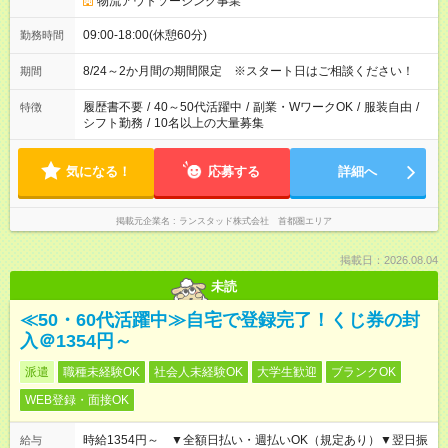
物流アウトソーシング事業
09:00-18:00(休憩60分)
勤務時間
8/24～2か月間の期間限定 ※スタート日はご相談ください！
期間
履歴書不要
/
40～50代活躍中
/
副業・WワークOK
/
服装自由
/
特徴
シフト勤務
/
10名以上の大量募集
気になる！
応募する
詳細へ
掲載元企業名
ランスタッド株式会社 首都圏エリア
掲載日：2026.08.04
未読
≪50・60代活躍中≫自宅で登録完了！くじ券の封
入＠1354円～
派遣
職種未経験OK
社会人未経験OK
大学生歓迎
ブランクOK
WEB登録・面接OK
時給1354円～ ▼全額日払い・週払いOK（規定あり）▼翌日振
給与