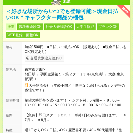
未読
NEW
＜好きな場所からいつでも登録可能＞現金日払
いOK＊キャラクター商品の梱包
派遣
職種未経験OK
社会人未経験OK
大学生歓迎
ブランクOK
WEB登録・面接OK
時給1500円 ■日払い・週払いOK！(規定あり) ■現金日払いも
給与
OK(規定あり)
交通費別途支給あり
東京都大田区
勤務地
蒲田駅
/
羽田空港第１・第２ターミナル(京急)駅
/
大森(東京
都)駅
/
…
大手物流会社（年齢不問／「無理なく続けられる」と好評の
職場です！）
希望の時間帯を選べます！ ＜シフト例：5時間～＞ 8：00～
勤務時間
13：00 10：00～15：00 13：00～18：00 16：00～21：00 ＜
シフト例：8時間～＞ ・10：00～19：00 ・13：00～22：00 ・
22：00～翌6：00 など！是非ご希望をお聞かせください！
【急募】即日スタートＯＫ！ 単発1日のみから働けます。 ＃
期間
7月～ ＃8月～
週1日からOK
/
日払いOK
/
履歴書不要
/
40～50代活躍中
/
副
特徴