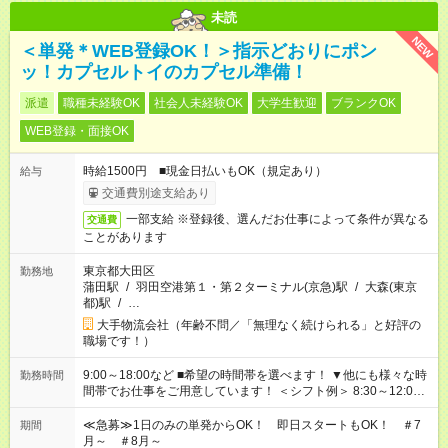
未読
NEW
＜単発＊WEB登録OK！＞指示どおりにポン
ッ！カプセルトイのカプセル準備！
派遣
職種未経験OK
社会人未経験OK
大学生歓迎
ブランクOK
WEB登録・面接OK
時給1500円 ■現金日払いもOK（規定あり）
給与
交通費別途支給あり
一部支給 ※登録後、選んだお仕事によって条件が異なる
交通費
ことがあります
東京都大田区
勤務地
蒲田駅
/
羽田空港第１・第２ターミナル(京急)駅
/
大森(東京
都)駅
/
…
大手物流会社（年齢不問／「無理なく続けられる」と好評の
職場です！）
9:00～18:00など ■希望の時間帯を選べます！ ▼他にも様々な時
勤務時間
間帯でお仕事をご用意しています！ ＜シフト例＞ 8:30～12:00
17:00～22:00 13:00～22:00 22:00～翌6:00 など
≪急募≫1日のみの単発からOK！ 即日スタートもOK！ ＃7
期間
月～ ＃8月～