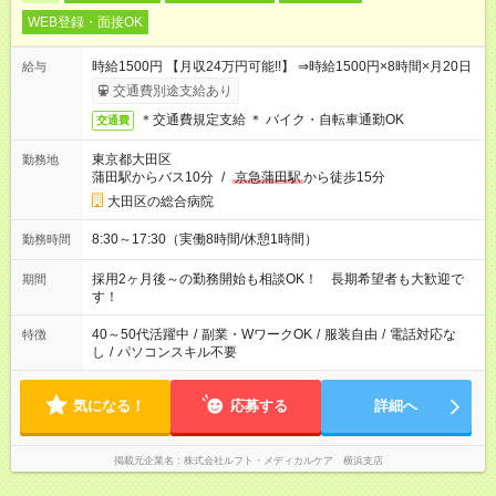
WEB登録・面接OK
時給1500円 【月収24万円可能!!】 ⇒時給1500円×8時間×月20日
給与
交通費別途支給あり
＊交通費規定支給 ＊ バイク・自転車通勤OK
交通費
東京都大田区
勤務地
蒲田駅からバス10分
/
京急蒲田駅
から徒歩15分
大田区の総合病院
8:30～17:30（実働8時間/休憩1時間）
勤務時間
採用2ヶ月後～の勤務開始も相談OK！ 長期希望者も大歓迎で
期間
す！
40～50代活躍中
/
副業・WワークOK
/
服装自由
/
電話対応な
特徴
し
/
パソコンスキル不要
気になる！
応募する
詳細へ
掲載元企業名
株式会社ルフト・メディカルケア 横浜支店