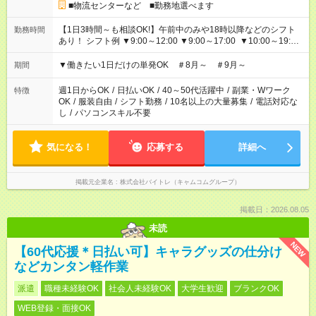
■物流センターなど ■勤務地選べます
【1日3時間～も相談OK!】午前中のみや18時以降などのシフト
勤務時間
あり！ シフト例 ▼9:00～12:00 ▼9:00～17:00 ▼10:00～19:00
▼18:00～21:00
▼働きたい1日だけの単発OK ＃8月～ ＃9月～
期間
週1日からOK
/
日払いOK
/
40～50代活躍中
/
副業・Wワーク
特徴
OK
/
服装自由
/
シフト勤務
/
10名以上の大量募集
/
電話対応な
し
/
パソコンスキル不要
気になる！
応募する
詳細へ
掲載元企業名
株式会社バイトレ（キャムコムグループ）
掲載日：2026.08.05
未読
NEW
【60代応援＊日払い可】キャラグッズの仕分け
などカンタン軽作業
派遣
職種未経験OK
社会人未経験OK
大学生歓迎
ブランクOK
WEB登録・面接OK