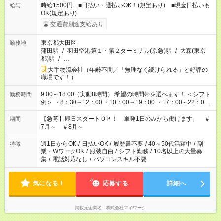
時給1500円 ■日払い・週払いOK！(規定あり) ■現金日払いも
給与
OK(規定あり)
交通費別途支給あり
東京都大田区
勤務地
蒲田駅
/
羽田空港第１・第２ターミナル(京急)駅
/
大森(東京
都)駅
/
…
大手物流会社（年齢不問／「無理なく続けられる」と好評の
職場です！）
9:00～18:00（実動8時間） 希望の時間帯を選べます！ ＜シフト
勤務時間
例＞ ・8：30～12：00 ・10：00～19：00 ・17：00～22：00
・13：00～22：00 ・22：00～翌6：00 など
【急募】即日スタートＯＫ！ 単発1日のみから働けます。 ＃
期間
7月～ ＃8月～
週1日からOK
/
日払いOK
/
履歴書不要
/
40～50代活躍中
/
副
特徴
業・WワークOK
/
服装自由
/
シフト勤務
/
10名以上の大量募
集
/
電話対応なし
/
パソコンスキル不要
気になる！
応募する
詳細へ
掲載元企業名
株式会社マイワーク