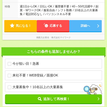
週1日からOK
/
日払いOK
/
履歴書不要
/
40～50代活躍中
/
副
特徴
業・WワークOK
/
服装自由
/
シフト勤務
/
10名以上の大量募
集
/
電話対応なし
/
パソコンスキル不要
気になる！
応募する
詳細へ
掲載元企業名
株式会社マイワーク
こちらの条件も追加しませんか？
今が狙い目！急募
来社不要！WEB登録／面接OK
大量募集中！10名以上の大量募集
追加して再検索！