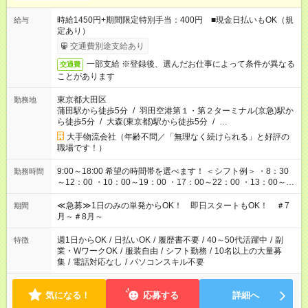
時給1450円+期間限定特別手当：400円 ■現金日払いもOK（規
給与
定あり）
交通費別途支給あり
一部支給 ※登録後、選んだお仕事によって条件が異なる
交通費
ことがあります
東京都大田区
勤務地
蒲田駅から徒歩5分
/
羽田空港第１・第２ターミナル(京急)駅か
ら徒歩5分
/
大森(東京都)駅から徒歩5分
/
…
大手物流会社（年齢不問／「無理なく続けられる」と好評の
職場です！）
9:00～18:00 希望の時間帯を選べます！ ＜シフト例＞ ・8：30
勤務時間
～12：00 ・10：00～19：00 ・17：00～22：00 ・13：00～
22：00 ・22：00～翌6：00 など
≪急募≫1日のみの単発からOK！ 即日スタートもOK！ ＃7
期間
月～＃8月～
週1日からOK
/
日払いOK
/
履歴書不要
/
40～50代活躍中
/
副
特徴
業・WワークOK
/
服装自由
/
シフト勤務
/
10名以上の大量募
集
/
電話対応なし
/
パソコンスキル不要
気になる！
応募する
詳細へ