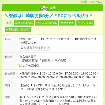
掲載日：2026.08.03
未読
＼登録は川崎駅徒歩3分／＊PCにラベル貼り＊
派遣
職種未経験OK
社会人未経験OK
大学生歓迎
ブランクOK
WEB登録・面接OK
時給1354円～ ▼日払いOK（規定あり） ■初勤務手当あり
給与
※規定による
交通費別途支給あり
東京都大田区
勤務地
大森(東京都)駅
/
蒲田駅
/
平和島駅
/
…
大手物流企業
▼勤務時間例▼ 8:30～17:30 9:00～17:00 9:00～18:00 10:00～
勤務時間
19:00 11:00～20:00 13:00～21:00 20:00～29:00 21:00～30:00
22:00～31:00 上記以外にもシフトパターンあり！ 短時間の勤務
もご紹介できる場合があるのでご相談ください！ ご都合に合わ
【急募】1日～OK（業法に基づく規定あり）＊即日スタート
期間
せてお仕事をご案内します＾＾
OK！登録後は好きな時に働けます！
週1日からOK
/
日払いOK
/
履歴書不要
/
40～50代活躍中
/
副
特徴
業・WワークOK
/
服装自由
/
シフト勤務
/
10名以上の大量募
集
/
電話対応なし
/
パソコンスキル不要