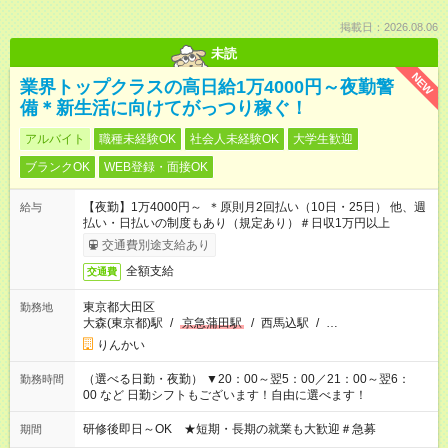
掲載日：2026.08.06
未読
NEW
業界トップクラスの高日給1万4000円～夜勤警
備＊新生活に向けてがっつり稼ぐ！
アルバイト
職種未経験OK
社会人未経験OK
大学生歓迎
ブランクOK
WEB登録・面接OK
【夜勤】1万4000円～ ＊原則月2回払い（10日・25日） 他、週
給与
払い・日払いの制度もあり（規定あり）＃日収1万円以上
交通費別途支給あり
全額支給
交通費
東京都大田区
勤務地
大森(東京都)駅
/
京急蒲田駅
/
西馬込駅
/
…
りんかい
（選べる日勤・夜勤） ▼20：00～翌5：00／21：00～翌6：
勤務時間
00 など 日勤シフトもございます！自由に選べます！
研修後即日～OK ★短期・長期の就業も大歓迎＃急募
期間