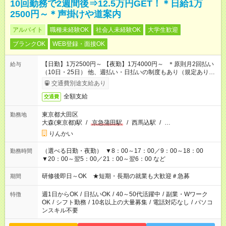
10回勤務で2週間後⇒12.5万円GET！＊日給1万
2500円～＊声掛けや道案内
アルバイト
職種未経験OK
社会人未経験OK
大学生歓迎
ブランクOK
WEB登録・面接OK
【日勤】1万2500円～ 【夜勤】1万4000円～ ＊原則月2回払い
給与
（10日・25日） 他、週払い・日払いの制度もあり（規定あり）
＃日収1万円以上
交通費別途支給あり
全額支給
交通費
東京都大田区
勤務地
大森(東京都)駅
/
京急蒲田駅
/
西馬込駅
/
…
りんかい
（選べる日勤・夜勤） ▼8：00～17：00／9：00～18：00
勤務時間
▼20：00～翌5：00／21：00～翌6：00 など
研修後即日～OK ★短期・長期の就業も大歓迎＃急募
期間
週1日からOK
/
日払いOK
/
40～50代活躍中
/
副業・Wワーク
特徴
OK
/
シフト勤務
/
10名以上の大量募集
/
電話対応なし
/
パソコ
ンスキル不要