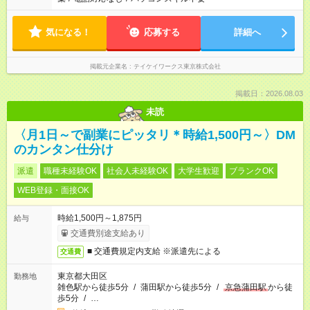
気になる！
応募する
詳細へ
掲載元企業名
テイケイワークス東京株式会社
掲載日：2026.08.03
未読
〈月1日～で副業にピッタリ＊時給1,500円～〉DM
のカンタン仕分け
派遣
職種未経験OK
社会人未経験OK
大学生歓迎
ブランクOK
WEB登録・面接OK
時給1,500円～1,875円
給与
交通費別途支給あり
■ 交通費規定内支給 ※派遣先による
交通費
東京都大田区
勤務地
雑色駅から徒歩5分
/
蒲田駅から徒歩5分
/
京急蒲田駅
から徒
歩5分
/
…