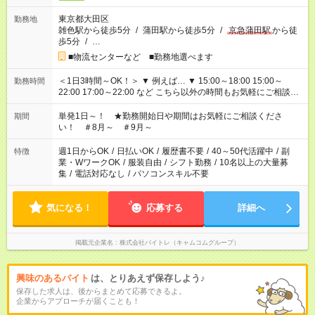
東京都大田区
勤務地
雑色駅から徒歩5分
/
蒲田駅から徒歩5分
/
京急蒲田駅
から徒
歩5分
/
…
■物流センターなど ■勤務地選べます
＜1日3時間～OK！＞ ▼ 例えば… ▼ 15:00～18:00 15:00～
勤務時間
22:00 17:00～22:00 など こちら以外の時間もお気軽にご相談く
ださい！
単発1日～！ ★勤務開始日や期間はお気軽にご相談くださ
期間
い！ ＃8月～ ＃9月～
週1日からOK
/
日払いOK
/
履歴書不要
/
40～50代活躍中
/
副
特徴
業・WワークOK
/
服装自由
/
シフト勤務
/
10名以上の大量募
集
/
電話対応なし
/
パソコンスキル不要
気になる！
応募する
詳細へ
掲載元企業名
株式会社バイトレ（キャムコムグループ）
興味のあるバイト
は、とりあえず保存しよう♪
保存した求人は、後からまとめて応募できるよ。
企業からアプローチが届くことも！