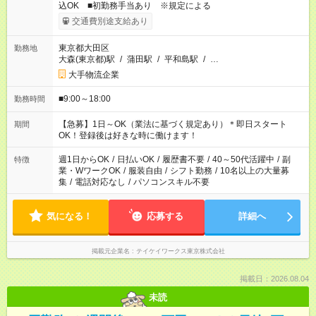
込OK ■初勤務手当あり ※規定による
交通費別途支給あり
東京都大田区
勤務地
大森(東京都)駅
/
蒲田駅
/
平和島駅
/
…
大手物流企業
■9:00～18:00
勤務時間
【急募】1日～OK（業法に基づく規定あり）＊即日スタート
期間
OK！登録後は好きな時に働けます！
週1日からOK
/
日払いOK
/
履歴書不要
/
40～50代活躍中
/
副
特徴
業・WワークOK
/
服装自由
/
シフト勤務
/
10名以上の大量募
集
/
電話対応なし
/
パソコンスキル不要
気になる！
応募する
詳細へ
掲載元企業名
テイケイワークス東京株式会社
掲載日：2026.08.04
未読