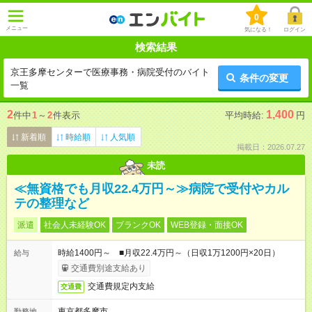
0
メニュー
気になる！
ログイン
検索結果
京王多摩センターで医療事務・病院受付のバイト
条件の変更
一覧
2
1,400
件中
1
～
2
件表示
平均時給:
円
新着順
時給順
人気順
掲載日：2026.07.27
未読
≪無資格でも月収22.4万円～≫病院で受付やカル
テの整理など
派遣
社会人未経験OK
ブランクOK
WEB登録・面接OK
時給1400円～ ■月収22.4万円～（日収1万1200円×20日）
給与
交通費別途支給あり
交通費規定内支給
交通費
東京都多摩市
勤務地