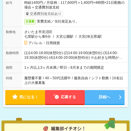
時給1400円／月収例：117,600円＝1,400円×4時間×21日勤務の
給与
場合＋交通費別途支給
交通費別途支給あり
実費支給／当社規定あり。
交通費
さいたま市見沼区
勤務地
七里駅から車6分
/
大宮公園駅
/
大宮(埼玉県)駅
アパレル・日用雑貨
(1)14:00-18:00(休憩0分) (2)14:00-19:00(休憩0分) (3)14:00-
勤務時間
19:30(休憩0分) (4)14:00-20:00(休憩45分) ※お好きな時間が選べ
ます
1ヶ月以上3ヶ月未満／即日～8月末までの期間限定
期間
履歴書不要
/
40～50代活躍中
/
服装自由
/
シフト勤務
/
10名以
特徴
上の大量募集
気になる！
応募する
詳細へ