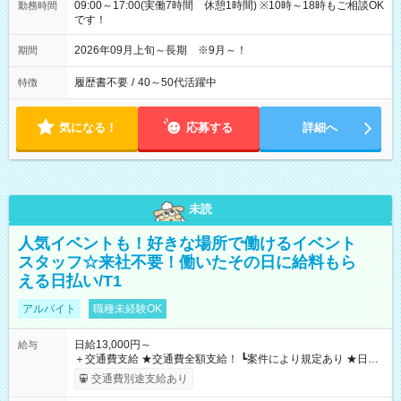
09:00～17:00(実働7時間 休憩1時間) ※10時～18時もご相談OK
勤務時間
です！
2026年09月上旬～長期 ※9月～！
期間
履歴書不要
/
40～50代活躍中
特徴
気になる！
応募する
詳細へ
未読
人気イベントも！好きな場所で働けるイベント
スタッフ☆来社不要！働いたその日に給料もら
える日払い/T1
アルバイト
職種未経験OK
日給13,000円～
給与
＋交通費支給 ★交通費全額支給！ ┗案件により規定あり ★日払
いOK！（規定あり） ┗働いたその日に現金GET♪ お仕事後はコ
交通費別途支給あり
ンビニATMから 日払い分を引き落とせます！ 【試用期間】試