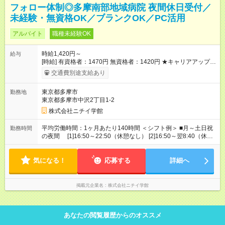
フォロー体制◎多摩南部地域病院 夜間休日受付／
未経験・無資格OK／ブランクOK／PC活用
アルバイト
職種未経験OK
時給1,420円～
給与
[時給] 有資格者：1470円 無資格者：1420円 ★キャリアアップ制
度あり 進級により給与がアップします！ 【試用期間】試用期間
交通費別途支給あり
あり 試用期間の長さ：3ヶ月 雇用形態、給与は本採用時と同じ
です。
東京都多摩市
勤務地
東京都多摩市中沢2丁目1-2
株式会社ニチイ学館
平均労働時間：1ヶ月あたり140時間 ＜シフト例＞ ■月～土日祝
勤務時間
の夜間 [1]16:50～22:50（休憩なし） [2]16:50～翌8:40（休憩
60分） [3]22:50～翌8:40（休憩60分） ■土日祝の日直 土曜
12:05～17:10（休憩なし） 日・祝 8:20～17:10（憩60分） ※
気になる！
記載のすべての時間帯でシフト制 平均労働時間：1ヶ月あたり
応募する
詳細へ
140時間 ＜シフト例＞ ■月～土日祝の夜間 [1]16:50～
22:50（休憩なし） [2]16:50～翌8:40（休憩60分） [3]22:50～翌
8:40（休憩60分） ■土日祝の日直 土曜 12:05～17:10（休憩な
掲載元企業名
株式会社ニチイ学館
し） 日・祝 8:20～17:10（憩60分） ※記載のすべての時間帯
でシフト制
あなたの閲覧履歴からのオススメ