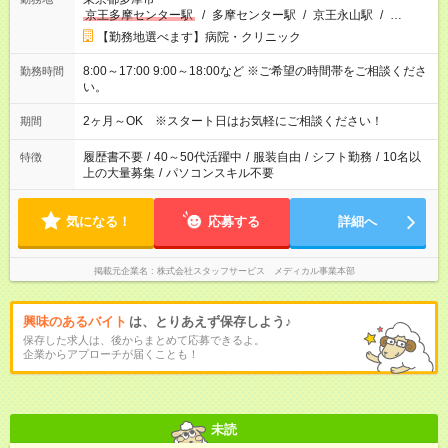
京王多摩センター駅
/
多摩センター駅
/
京王永山駅
/
…
【勤務地選べます】病院・クリニック
8:00～17:00 9:00～18:00など ※ご希望の時間帯をご相談くださ
勤務時間
い。
2ヶ月～OK ※スタート日はお気軽にご相談ください！
期間
履歴書不要
/
40～50代活躍中
/
服装自由
/
シフト勤務
/
10名以
特徴
上の大量募集
/
パソコンスキル不要
気になる！
応募する
詳細へ
掲載元企業名
株式会社スタッフサービス メディカル事業本部
興味のあるバイト
は、とりあえず保存しよう♪
保存した求人は、後からまとめて応募できるよ。
企業からアプローチが届くことも！
未読