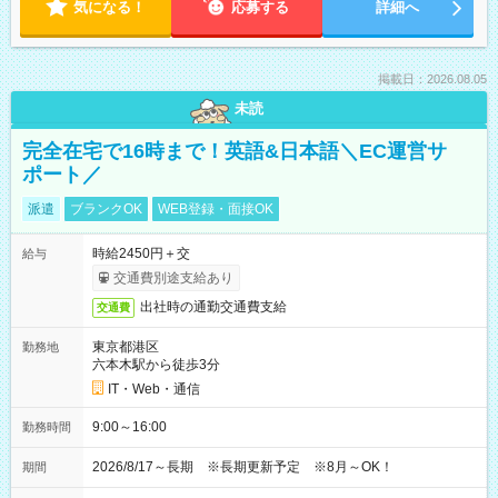
気になる！
応募する
詳細へ
掲載日：2026.08.05
未読
完全在宅で16時まで！英語&日本語＼EC運営サ
ポート／
派遣
ブランクOK
WEB登録・面接OK
時給2450円＋交
給与
交通費別途支給あり
出社時の通勤交通費支給
交通費
東京都港区
勤務地
六本木駅から徒歩3分
IT・Web・通信
9:00～16:00
勤務時間
2026/8/17～長期 ※長期更新予定 ※8月～OK！
期間