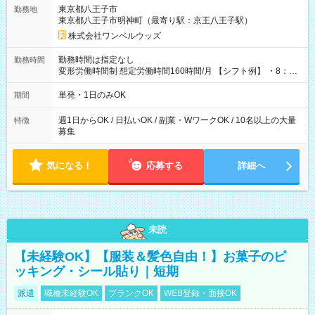
用期間なし
東京都八王子市
勤務地
東京都八王子市明神町（最寄り駅：京王八王子駅）
株式会社ワンベルウッズ
勤務時間は指定なし
勤務時間
変形労働時間制 想定労働時間160時間/月 【シフト例】 ・8：00
～21：00
単発・1日のみOK
期間
週1日からOK / 日払いOK / 副業・WワークOK / 10名以上の大量
特徴
募集
気になる！
応募する
詳細へ
未読
【未経験OK】【服装＆髪色自由！】お菓子のピ
ッキング・シール貼り｜短期
派遣
職種未経験OK
ブランクOK
WEB登録・面接OK