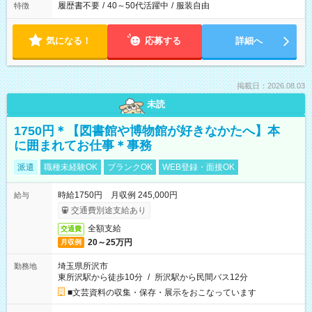
履歴書不要
/
40～50代活躍中
/
服装自由
特徴
気になる！
応募する
詳細へ
掲載日：2026.08.03
未読
1750円＊【図書館や博物館が好きなかたへ】本
に囲まれてお仕事＊事務
派遣
職種未経験OK
ブランクOK
WEB登録・面接OK
時給1750円 月収例 245,000円
給与
交通費別途支給あり
全額支給
交通費
20～25万円
月収例
埼玉県所沢市
勤務地
東所沢駅から徒歩10分
/
所沢駅から民間バス12分
■文芸資料の収集・保存・展示をおこなっています