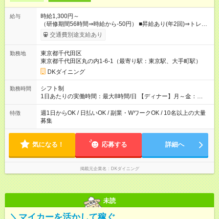
時給1,300円～
給与
（研修期間56時間⇒時給から-50円） ■昇給あり(年2回)⇒トレー
ナーになったら…通常時給+300円UP↑↑ ■1食200円食事補助あり
交通費別途支給あり
■系列店で使える社割あり ■友人紹介制度あり(規定あり) │スタ
ッフの給与例│ 主婦・主夫 時給1200円×1日4h×月12日=月収5
東京都千代田区
勤務地
万7600円 ・N１レベル程度の日本語力をお持ちの方（会話力・
東京都千代田区丸の内1-6-1（最寄り駅：東京駅、大手町駅）
読解力）※業務上の理解・指示ができる事が必要になる為 ・
This is a job providing customer service in Japanese. 【試用期
DKダイニング
間】試用期間なし
シフト制
勤務時間
1日あたりの実働時間：最大8時間/日 【ディナー】月～金：
17:00～23:00／土日祝：16:00～23:30 ★上記時間から週1日 ★1
日3h～OK ※勤務時間の変動の可能性あり ※22時以降勤務は18
週1日からOK / 日払いOK / 副業・WワークOK / 10名以上の大量
特徴
歳以上(法令による) ■自由シフト制
募集
気になる！
応募する
詳細へ
掲載元企業名
DKダイニング
未読
＼マイカーを活かして稼ぐ