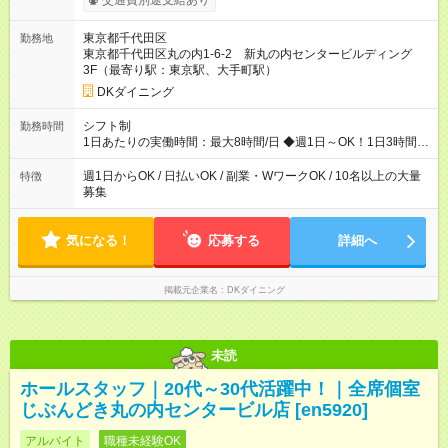
交通費別途支給あり
■系列店で使える社割あり ■友人紹介制度あり(規定あり) │スタ
ッフの給与例│ 主婦・主夫 時給1200円×1日4h×月12日=月収5
東京都千代田区
勤務地
万7600円 ・N１レベル程度の日本語力をお持ちの方（会話力・
東京都千代田区丸の内1-6-2 新丸の内センタービルディング
読解力）※業務上の理解・指示ができる事が必要になる為 ・
3F（最寄り駅：東京駅、大手町駅）
This is a job providing customer service in Japanese. 【試用期
間】試用期間なし
DKダイニング
シフト制
勤務時間
1日あたりの実働時間：最大8時間/日 ◆週1日～OK！1日3時間～
OK！ ※勤務時間の変動の可能性あり ※22時以降勤務は18歳以上
(法令による) ※自由シフト制
週1日からOK / 日払いOK / 副業・WワークOK / 10名以上の大量
特徴
募集
気になる！
応募する
詳細へ
掲載元企業名
DKダイニング
未読
ホールスタッフ｜20代～30代活躍中！｜全席個室
じぶんどき丸の内センタービル店 [en5920]
アルバイト
職種未経験OK