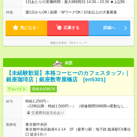
1日あたりの実働時間：最大8時間/日 14:30～23:30 ★上記時間
から1日3時間～OK ★週1日～OK◎ ※勤務時間の変動の可能性あ
り ※22時以降勤務は18歳以上(法令による) ■自由シフト制
週1日からOK / 副業・WワークOK / 10名以上の大量募集
特徴
気になる！
応募する
詳細へ
掲載元企業名
DKダイニング
未読
【未経験歓迎】本格コーヒーのカフェスタッフ♪｜
銀座珈琲店｜銀座数寄屋橋店 [en5301]
アルバイト
職種未経験OK
時給1,250円～
給与
（22時以降：時給1,500円～） （研修期間56時間⇒変動なし） ■
食事補助あり⇒1食200円 ■友人紹介制度あり⇒1人紹介につき最
交通費別途支給あり
大3万円支給！ 【試用期間】試用期間なし
東京都中央区
勤務地
東京都中央区銀座4-2-14 2F（最寄り駅：地下鉄 銀座駅C6番出
口 徒歩1分♪）