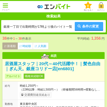
0
メニュー
気になる！
ログイン
検索結果
条件の変更
銀座一丁目で出勤時間が17時より後のバイト一覧
38
1,356
件中
1
～
38
件表示
平均時給:
円
新着順
時給順
人気順
未読
居酒屋スタッフ｜20代～40代活躍中！｜髪色自由
｜ぎん天。銀座コリドー店[en6801]
アルバイト
職種未経験OK
時給1,250円～
給与
（22時以降：時給1,500円～） （研修期間56時間⇒変動なし） ■
食事補助あり⇒1食200円 ■友人紹介制度あり⇒1人紹介につき最
交通費別途支給あり
大3万円支給！ 【試用期間】試用期間なし
東京都中央区
勤務地