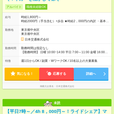
アルバイト
職種未経験OK
時給1,800円～
給与
時給2000円（手当含む）+歩合 ★時給2，000円の内訳 ・基本時
給：1，400円 ・燃料手当：300円 一律支給 ・通信手当：100
円 一律支給 ・特別手当：200円 一律支給 ※ ※特別手当200円は
東京都中央区
勤務地
期間限定の金額です。（2026年10月15日まで） →10月までに
東京都中央区
ご入社いただいた場合、時給：2，000円スタートになります。
日本交通株式会社
───────────────── ■研修について 営業所にて入社手続
き・ドラレコの設定・研修などを10時間行います。 ◆ 研修中の
勤務時間は指定なし
勤務時間
給与 営業所での研修（10時間）中は、時給1，250円となりま
【勤務時間】 日曜 10:00~14:00 平日 7:00～11:00 金曜 16:00～
す。 【試用期間】試用期間あり 試用期間の長さ：5ヶ月 ※ 雇用
20:00、0:30～4:30（日付変わった土曜日深夜） 土
形態と給与に、本採用時と異なる部分があります。 雇用形態：
曜 16:00~20:00 ※雨や猛暑の日などは勤務可能時間が臨時拡大
週1日からOK / 副業・WワークOK / 10名以上の大量募集
特徴
アルバイト・パート採用 給与：時給 1,250円以上 試用期間中、
あり 【勤務日数】 週1日から可 MAX 週4日まで
最初の10時間で研修が行われ、研修（10時間）中は、時給1，
250円となります。 研修終了後、給与は本採用時と同様に時給
気になる！
応募する
詳細へ
1，800円＋歩合となります。
掲載元企業名
日本交通株式会社
未読
【平日7時～／4h 8，000円～！ライドシェア】マ