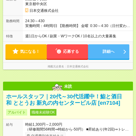
す。（2026年10月15日まで） それ以降は変更となる可能性があ
東京都中央区
ります。 ───────────────── ■研修について 営業所に
日本交通株式会社
て入社手続き・ドラレコの設定・研修などを10時間行います。
◆ 研修中の給与 営業所での研修（10時間）中は、時給1，250円
24:30～430
勤務時間
となります。 【試用期間】試用期間あり 試用期間の長さ：5ヶ
実働時間：4時間/日 【勤務時間】 金曜 0:30～4:30（日付変わっ
月 ※ 雇用形態と給与に、本採用時と異なる部分があります。 雇
た土曜日深夜） 上記以外にも、下記のシフトでの勤務も可能 平
用形態：アルバイト・パート採用 給与：時給 1,250円以上 試用
日 7:00～11:00 ※雨や猛暑の日などは勤務可能時間が臨時拡大
週1日からOK / 副業・WワークOK / 10名以上の大量募集
特徴
期間中、最初の10時間で研修が行われ、研修（10時間）中は、
あり 【勤務日数】 週1日から可 MAX 週4日まで
時給1，250円となります。 研修終了後、給与は本採用時と同様
に時給2，250円＋歩合となります。
気になる！
応募する
詳細へ
掲載元企業名
日本交通株式会社
未読
ホールスタッフ｜20代～30代活躍中！鮨と酒日
和 ととうお 新丸の内センタービル店 [en7104]
アルバイト
職種未経験OK
時給1,300円～2,000円
給与
（研修期間56時間⇒時給から-50円） ■昇給あり(年2回)⇒トレー
ナーになったら…通常時給+300円UP↑↑ ■1食200円食事補助あり