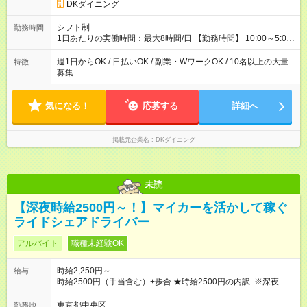
DKダイニング
シフト制
勤務時間
1日あたりの実働時間：最大8時間/日 【勤務時間】 10:00～5:00
※上記時間から1日3時間～/週1日～OK◎ ※22時以降勤務は、18
歳以上(法令による) ■自由シフト制
週1日からOK / 日払いOK / 副業・WワークOK / 10名以上の大量
特徴
募集
気になる！
応募する
詳細へ
掲載元企業名
DKダイニング
未読
【深夜時給2500円～！】マイカーを活かして稼ぐ
ライドシェアドライバー
アルバイト
職種未経験OK
時給2,250円～
給与
時給2500円（手当含む）+歩合 ★時給2500円の内訳 ※深夜手当
含む ・基本時給：1750円 ・燃料手当：375円 ・通信手当：125
円 ・特別手当：250円 ※ ※特別手当250円は期間限定の金額で
東京都中央区
勤務地