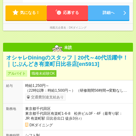
気になる！
応募する
詳細へ
掲載元企業名
DKダイニング
未読
オシャレDiningのスタッフ｜20代～40代活躍中！
｜じぶんどき有楽町日比谷店[en5913]
アルバイト
職種未経験OK
時給1,250円～
給与
（22時以降：時給1,500円～） （研修期間56時間⇒変動なし） ■
食事補助あり⇒1食200円 ■友人紹介制度あり⇒1人紹介につき最
交通費別途支給あり
大3万円支給！ 【試用期間】試用期間なし
東京都千代田区
勤務地
東京都千代田区有楽町1-6-8 松井ビル3F・4F（最寄り駅：
JR 有楽町駅 日比谷出口 徒歩3分♪）
DKダイニング
シフト制
勤務時間