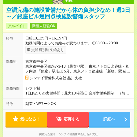
空調完備の施設警備だから体の負担少なめ！週3日
～／銀座ビル巡回点検施設警備スタッフ
アルバイト
職種未経験OK
日給13,125円～16,157円
給与
勤務時間によってお給与が変わります。 ➀08:00～20:00
13,125円～ ➁20:00～08:00 14,688円～ ※他時間帯のお仕事も
交通費別途支給あり
ございます。 ※別途資格手当がございます。 例：自衛消防技
術認定 500円/日 防災センター要員 250円/日 上
東京都中央区
勤務地
級救命講習修了 250円/日 など 【試用期間】試用期間あり 試
東京都中央区銀座7-3-13（最寄り駅： 東京メトロ日比谷線・丸
用期間の長さ：1週間 雇用形態、給与は本採用時と同じです。
ノ内線 「銀座」駅 徒歩5分、東京メトロ銀座線 「新橋」駅 徒歩
5分、ＪＲ山手線 「有楽町」駅 徒歩7分）
シンテイ警備株式会社 品川支社
シフト制
勤務時間
1日あたりの実働時間：最大10時間/日 変形労働時間制 （想定
労働時間 170時間/月） 【シフト例】 ➀08:00～20:00（休憩時
間120分） ➁20:00～08:00（休憩時間120分）
副業・WワークOK
特徴
気になる！
応募する
詳細へ
掲載元企業名
シンテイ警備株式会社 品川支社