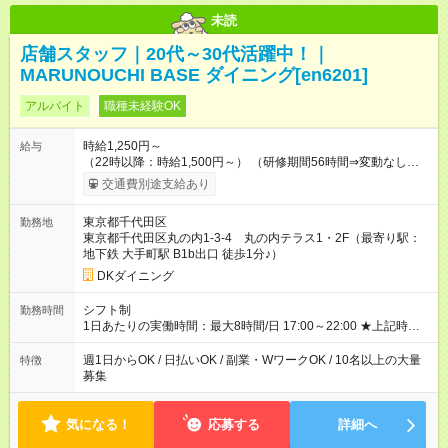
未読
店舗スタッフ｜20代～30代活躍中！｜
MARUNOUCHI BASE ダイニング[en6201]
アルバイト
職種未経験OK
時給1,250円～
給与
（22時以降：時給1,500円～） （研修期間56時間⇒変動なし） ■
食事補助あり⇒1食200円 ■友人紹介制度あり⇒1人紹介につき最
交通費別途支給あり
大3万円支給！ 【試用期間】試用期間なし
東京都千代田区
勤務地
東京都千代田区丸の内1-3-4 丸の内テラス1・2F（最寄り駅：
地下鉄 大手町駅 B1b出口 徒歩1分♪）
DKダイニング
シフト制
勤務時間
1日あたりの実働時間：最大8時間/日 17:00～22:00 ★上記時間
から1日3時間～OK ★週1日～OK◎ ※勤務時間の変動の可能性あ
り ※22時以降勤務は18歳以上(法令による) ■自由シフト制
週1日からOK / 日払いOK / 副業・WワークOK / 10名以上の大量
特徴
募集
気になる！
応募する
詳細へ