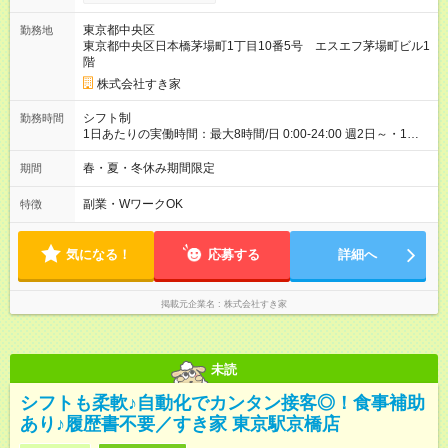
00）時給+150円 【試用期間】試用期間あり 試用期間の長さ：1
ヶ月 雇用形態、給与は本採用時と同じです。 試用期間の実態は
東京都中央区
勤務地
30日（※条件変更なし）ですが、切り上げで一ヶ月とさせてい
東京都中央区日本橋茅場町1丁目10番5号 エスエフ茅場町ビル1
ただきます。 研修制度あり：15時間(研修中も同時給）
階
株式会社すき家
シフト制
勤務時間
1日あたりの実働時間：最大8時間/日 0:00-24:00 週2日～・1日
2h～OK ＜シフト例＞ 〇朝帯 5:00-9:00 〇昼帯 9:00-14:00 〇午
後帯 14:00-18:00 〇夜帯 18:00-22:00 〇深夜帯 22:00-翌5:00 基
春・夏・冬休み期間限定
期間
本は固定シフトですが家庭の都合などイレギュラーには対応し
ます♪
副業・WワークOK
特徴
気になる！
応募する
詳細へ
掲載元企業名
株式会社すき家
未読
シフトも柔軟♪自動化でカンタン接客◎！食事補助
あり♪履歴書不要／すき家 東京駅京橋店