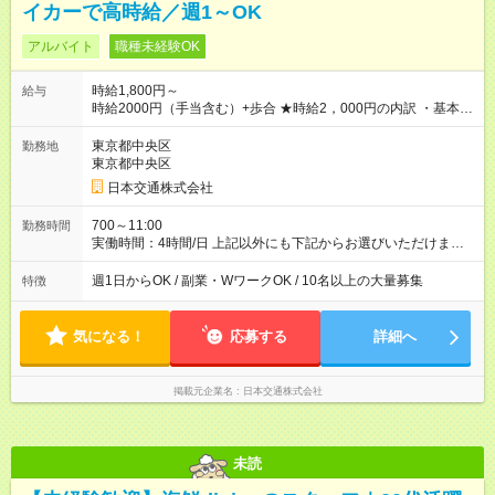
イカーで高時給／週1～OK
アルバイト
職種未経験OK
時給1,800円～
給与
時給2000円（手当含む）+歩合 ★時給2，000円の内訳 ・基本時
給：1，400円 ・燃料手当：300円 ・通信手当：100円 ・特別手
当：200円 ※ ※特別手当200円は期間限定の金額です。（2026
東京都中央区
勤務地
年10月15日まで） それ以降は変更となる可能性があります。
東京都中央区
───────────────── ■研修について 営業所にて入社手続
日本交通株式会社
き・ドラレコの設定・研修などを10時間行います。 ◆ 研修中の
給与 営業所での研修（10時間）中は、時給1，250円となりま
700～11:00
勤務時間
す。 【試用期間】試用期間あり 試用期間の長さ：5ヶ月 ※ 雇用
実働時間：4時間/日 上記以外にも下記からお選びいただけま
形態と給与に、本採用時と異なる部分があります。 雇用形態：
す。 【勤務時間】 日曜 10:00~14:00 平日 7:00～11:00 金
アルバイト・パート採用 給与：時給 1,250円以上 試用期間中、
曜 16:00～20:00、0:30～4:30（日付変わった土曜日深夜） 土
週1日からOK / 副業・WワークOK / 10名以上の大量募集
特徴
最初の10時間で研修が行われ、研修（10時間）中は、時給1，
曜 16:00~20:00 ※雨や猛暑の日などは勤務可能時間が臨時拡大
250円となります。 研修終了後、給与は本採用時と同様に時給
あり 【勤務日数】 週1日から可 MAX 週4日まで
1，800円＋歩合となります。
気になる！
応募する
詳細へ
掲載元企業名
日本交通株式会社
未読