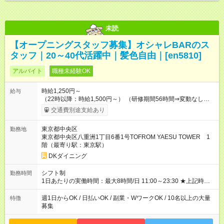
未読
【オープニングスタッフ募集】オシャレBARのス
タッフ｜20～40代活躍中｜髪色自由｜[en5810]
アルバイト
職種未経験OK
時給1,250円～
給与
（22時以降：時給1,500円～） （研修期間56時間⇒変動なし） ■
食事補助あり⇒1食200円 ■友人紹介制度あり⇒1人紹介につき最
交通費別途支給あり
大3万円支給！ 【試用期間】試用期間なし
東京都中央区
勤務地
東京都中央区八重洲1丁目6番1号TOFROM YAESU TOWER 1
階（最寄り駅：東京駅）
DKダイニング
シフト制
勤務時間
1日あたりの実働時間：最大8時間/日 11:00～23:30 ★上記時間
から1日3h～OK ★週1日～OK◎ ※勤務時間の変動の可能性あり
※22時以降勤務は18歳以上(法令による) ■自由シフト制
週1日からOK / 日払いOK / 副業・WワークOK / 10名以上の大量
特徴
募集