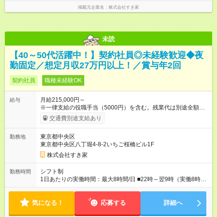
掲載元企業名
株式会社すき家
未読
【40～50代活躍中！】契約社員◎未経験歓迎◆夜
勤固定／想定月収27万円以上！／賞与年2回
契約社員
職種未経験OK
月給215,000円～
給与
※一律支給の役職手当（5000円）を含む。残業代は別途全額支
給。 ※深夜勤務手当は、残業時間等により変動します。 ※想定
交通費別途支給あり
月収27万円以上 ※最大4回昇給のチャンスあり ※賞与年2回支給
【試用期間】試用期間なし
東京都中央区
勤務地
東京都中央区八丁堀4-8-2いちご桜橋ビル1F
株式会社すき家
シフト制
勤務時間
1日あたりの実働時間：最大8時間/日 ■22時～翌9時（実働8時
間） ※上記はあくまでも一例です。店舗により、時間が前後す
る場合・残業がある場合があります。 ★0時～9時は必ず2名以上
気になる！
のシフトを組んでいます。 ★各店舗のサポートのために本社に
応募する
詳細へ
「24時間対応」の専門部署があります。