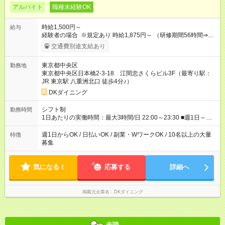
アルバイト
職種未経験OK
時給1,500円～
給与
経験者の場合 ※規定あり 時給1,875円～ （研修期間56時間⇒変
動なし） ■昇給あり（年2回）⇒トレーナーになったら…通常時
交通費別途支給あり
給+300円！ ■食事補助あり⇒1食200円最大 ■友人紹介制度あり
⇒1人紹介につき、最大3万円支給 【試用期間】試用期間なし
東京都中央区
勤務地
東京都中央区日本橋2-3-18 江間忠さくらビル3F（最寄り駅：
JR 東京駅 八重洲北口 徒歩4分♪）
DKダイニング
シフト制
勤務時間
1日あたりの実働時間：最大3時間/日 22:00～23:30 ■週1日～
OK◎ ■1日3時間～OK ■勤務時間の変動の可能性あり ■22時以降
勤務は18歳以上(法令による) ■自由シフト制
週1日からOK / 日払いOK / 副業・WワークOK / 10名以上の大量
特徴
募集
気になる！
応募する
詳細へ
掲載元企業名
DKダイニング
未読