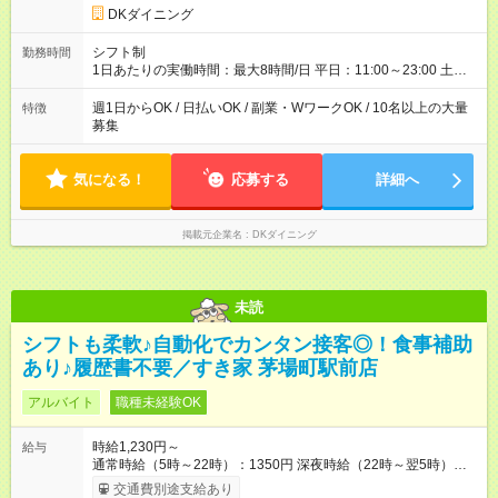
DKダイニング
シフト制
勤務時間
1日あたりの実働時間：最大8時間/日 平日：11:00～23:00 土日
祝：10:00～23:00 ★上記時間から1日3時間～OK ★週1日～OK◎
※勤務時間の変動の可能性あり ※22時以降勤務は18歳以上(法令
週1日からOK / 日払いOK / 副業・WワークOK / 10名以上の大量
特徴
による) ■自由シフト制
募集
気になる！
応募する
詳細へ
掲載元企業名
DKダイニング
未読
シフトも柔軟♪自動化でカンタン接客◎！食事補助
あり♪履歴書不要／すき家 茅場町駅前店
アルバイト
職種未経験OK
時給1,230円～
給与
通常時給（5時～22時）：1350円 深夜時給（22時～翌5時）：
1688円 高校生時給：1230円 【特別手当】早朝手当（5：00-9：
交通費別途支給あり