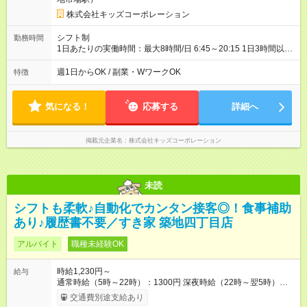
株式会社キッズコーポレーション
シフト制
勤務時間
1日あたりの実働時間：最大8時間/日 6:45～20:15 1日3時間以
上、週1日以上 週20時間以上のシフト勤務または週20時間未満
の扶養内勤務どちらも可能 ＊早番6:45、遅番20:15までどちらか
週1日からOK / 副業・WワークOK
特徴
入れる方 ＊休憩は法定通り（6時間を超える場合は45分、8時間
を超える場合は60分）
気になる！
応募する
詳細へ
掲載元企業名
株式会社キッズコーポレーション
未読
シフトも柔軟♪自動化でカンタン接客◎！食事補助
あり♪履歴書不要／すき家 築地四丁目店
アルバイト
職種未経験OK
時給1,230円～
給与
通常時給（5時～22時）：1300円 深夜時給（22時～翌5時）：
1625円 高校生時給：1230円 【特別手当】早朝手当（5：00-9：
交通費別途支給あり
00）時給+150円 【試用期間】試用期間あり 試用期間の長さ：1