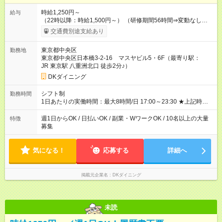
時給1,250円～
給与
（22時以降：時給1,500円～） （研修期間56時間⇒変動なし） ■
食事補助あり⇒1食200円 ■友人紹介制度あり⇒1人紹介につき最
交通費別途支給あり
大3万円支給！ 【試用期間】試用期間なし
東京都中央区
勤務地
東京都中央区日本橋3-2-16 マスヤビル5・6F（最寄り駅：
JR 東京駅 八重洲北口 徒歩2分♪）
DKダイニング
シフト制
勤務時間
1日あたりの実働時間：最大8時間/日 17:00～23:30 ★上記時間
から週3日～OK ★1日3h～OK ※22時以降勤務は18歳以上(法令
による) ★自由シフト制
週1日からOK / 日払いOK / 副業・WワークOK / 10名以上の大量
特徴
募集
気になる！
応募する
詳細へ
掲載元企業名
DKダイニング
未読