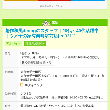
掲載元企業名
DKダイニング
未読
創作和風diningのスタッフ｜20代～40代活躍中！
｜ウメ子の家有楽町駅前店[en3311]
アルバイト
職種未経験OK
時給1,250円～
給与
（22時以降：時給1,500円～） （研修期間56時間⇒変動なし） ■
食事補助あり⇒1食200円 ■友人紹介制度あり⇒1人紹介につき最
交通費別途支給あり
大3万円支給！ 【試用期間】試用期間なし
東京都千代田区
勤務地
東京都千代田区有楽町2-3-5 aune有楽町7F（最寄り駅：JR 有
楽町駅 徒歩1分♪）
DKダイニング
シフト制
勤務時間
1日あたりの実働時間：最大8時間/日 14:30～23:30 ★上記時間
から1日3時間～OK ★週1日～OK◎ ※勤務時間の変動の可能性あ
り ■自由シフト制
週1日からOK / 副業・WワークOK / 10名以上の大量募集
特徴