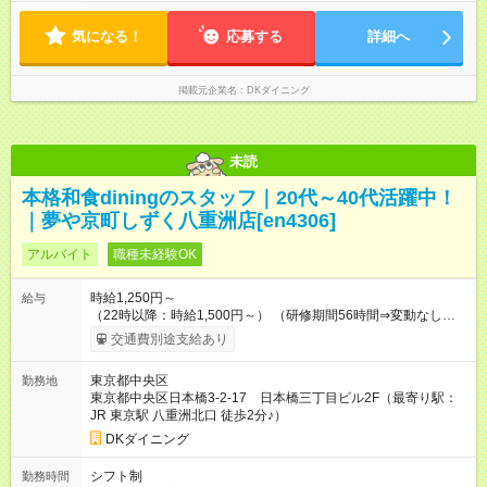
気になる！
応募する
詳細へ
掲載元企業名
DKダイニング
未読
本格和食diningのスタッフ｜20代～40代活躍中！
｜夢や京町しずく八重洲店[en4306]
アルバイト
職種未経験OK
時給1,250円～
給与
（22時以降：時給1,500円～） （研修期間56時間⇒変動なし） ■
食事補助あり⇒1食200円 ■友人紹介制度あり⇒1人紹介につき最
交通費別途支給あり
大3万円支給！ 【試用期間】試用期間なし
東京都中央区
勤務地
東京都中央区日本橋3-2-17 日本橋三丁目ビル2F（最寄り駅：
JR 東京駅 八重洲北口 徒歩2分♪）
DKダイニング
シフト制
勤務時間