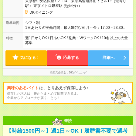
東京都中央区銀座7-2-114 東京高速道路山下ビル1F（最寄り
駅： 東京メトロ銀座駅 徒歩4分♪）
DKダイニング
シフト制
勤務時間
1日あたりの実働時間：最大8時間/日 月～金：17:00～23:30
土：14:00～翌5:00 祝前日：17:00～翌5:00 日祝日：14:00～
23:30 ★上記時間から1日3時間～OK ★週1日～OK◎ ※22時以降
週1日からOK / 日払いOK / 副業・WワークOK / 10名以上の大量
特徴
勤務は18歳以上(法令による) ■自由シフト制
募集
気になる！
応募する
詳細へ
掲載元企業名
DKダイニング
興味のあるバイト
は、とりあえず保存しよう♪
保存した求人は、後からまとめて応募できるよ。
企業からアプローチが届くことも！
未読
【時給1500円～】週1日～OK！履歴書不要で選考