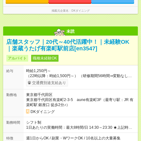
掲載元企業名
DKダイニング
未読
店舗スタッフ｜20代～40代活躍中！｜未経験OK
｜楽蔵うたげ有楽町駅前店[en3547]
アルバイト
職種未経験OK
時給1,250円～
給与
（22時以降：時給1,500円～） （研修期間56時間⇒変動なし） ■
食事補助あり⇒1食200円 ■友人紹介制度あり⇒1人紹介につき最
交通費別途支給あり
大3万円支給！ 【試用期間】試用期間なし
東京都千代田区
勤務地
東京都千代田区有楽町2-3-5 aune有楽町3F（最寄り駅：JR 有
楽町駅 銀座口 徒歩2分♪）
DKダイニング
シフト制
勤務時間
1日あたりの実働時間：最大8時間/日 14:30～23:30 ★上記時間
から1日3時間～OK ★週1日～OK◎ ※勤務時間の変動の可能性あ
り ※22時以降勤務は18歳以上(法令による) ■自由シフト制
週1日からOK / 副業・WワークOK / 10名以上の大量募集
特徴