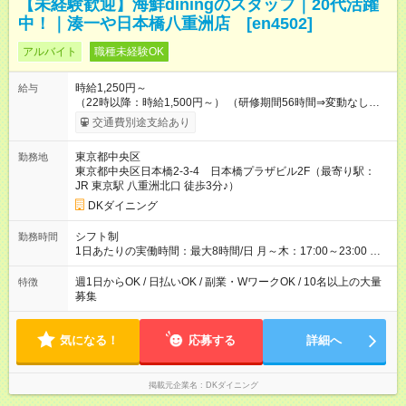
【未経験歓迎】海鮮diningのスタッフ｜20代活躍
中！｜湊一や日本橋八重洲店 [en4502]
アルバイト
職種未経験OK
時給1,250円～
給与
（22時以降：時給1,500円～） （研修期間56時間⇒変動なし） ■
食事補助あり⇒1食200円 ■友人紹介制度あり⇒1人紹介につき最
交通費別途支給あり
大3万円支給！ 【試用期間】試用期間なし
東京都中央区
勤務地
東京都中央区日本橋2-3-4 日本橋プラザビル2F（最寄り駅：
JR 東京駅 八重洲北口 徒歩3分♪）
DKダイニング
シフト制
勤務時間
1日あたりの実働時間：最大8時間/日 月～木：17:00～23:00 金
祝前：17:00～23:30 土日祝：16:00～23:00 ★上記時間から3時
間／日～OK ★週1日～OK ※勤務時間の変動の可能性あり ※22時
週1日からOK / 日払いOK / 副業・WワークOK / 10名以上の大量
特徴
以降勤務は18歳以上(法令による) ★自己申告の自由シフト制
募集
気になる！
応募する
詳細へ
掲載元企業名
DKダイニング