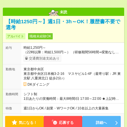
未読
【時給1250円～】週1日・3h～OK！履歴書不要で
選考
アルバイト
職種未経験OK
時給1,250円～
給与
（22時以降：時給1,500円～） （研修期間56時間⇒変動なし） ■
食事補助あり⇒1食200円 ■友人紹介制度あり⇒1人紹介につき最
交通費別途支給あり
大3万円支給！ 【試用期間】試用期間なし
東京都中央区
勤務地
東京都中央区日本橋3-2-16 マスヤビル1-4F（最寄り駅：JR 東
京駅 八重洲北口 徒歩2分♪）
DKダイニング
シフト制
勤務時間
1日あたりの実働時間：最大8時間/日 17:00～22:00 ★上記時間
から1日3時間～OK ★週1日～OK◎ ※勤務時間の変動の可能性あ
り ※22時以降勤務は18歳以上(法令による) ★自由シフト制
週1日からOK / 副業・WワークOK / 10名以上の大量募集
特徴
気になる！
応募する
詳細へ