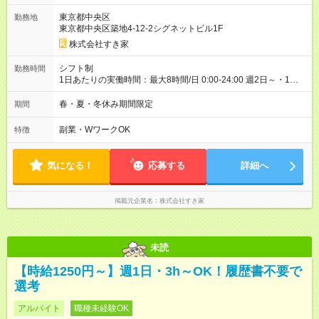
ヶ月 雇用形態、給与は本採用時と同じです。 試用期間の実態は
東京都中央区
勤務地
30日（※条件変更なし）ですが、切り上げで一ヶ月とさせてい
東京都中央区築地4-12-2シグネットビル1F
ただきます。 研修制度あり：15時間(研修中も同時給）
株式会社すき家
シフト制
勤務時間
1日あたりの実働時間：最大8時間/日 0:00-24:00 週2日～・1日
2h～OK ＜シフト例＞ 〇朝帯 5:00-9:00 〇昼帯 9:00-14:00 〇午
後帯 14:00-18:00 〇夜帯 18:00-22:00 〇深夜帯 22:00-翌5:00 基
春・夏・冬休み期間限定
期間
本は固定シフトですが家庭の都合などイレギュラーには対応し
ます♪
副業・WワークOK
特徴
気になる！
応募する
詳細へ
掲載元企業名
株式会社すき家
未読
【時給1250円～】週1日・3h～OK！履歴書不要で
選考
アルバイト
職種未経験OK