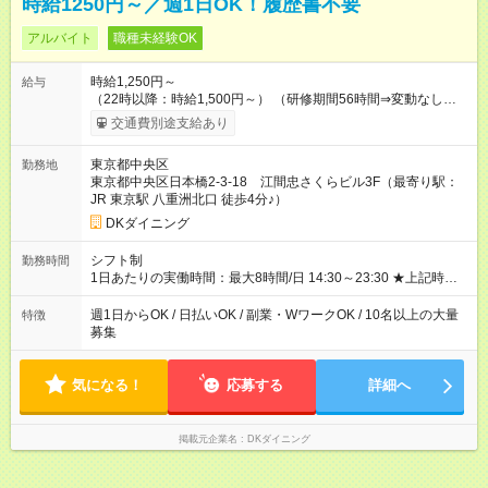
時給1250円～／週1日OK！履歴書不要
アルバイト
職種未経験OK
時給1,250円～
給与
（22時以降：時給1,500円～） （研修期間56時間⇒変動なし） ■
食事補助あり⇒1食200円 ■友人紹介制度あり⇒1人紹介につき最
交通費別途支給あり
大3万円支給！ 【試用期間】試用期間なし
東京都中央区
勤務地
東京都中央区日本橋2-3-18 江間忠さくらビル3F（最寄り駅：
JR 東京駅 八重洲北口 徒歩4分♪）
DKダイニング
シフト制
勤務時間
1日あたりの実働時間：最大8時間/日 14:30～23:30 ★上記時間
から3時間／日～OK ★週1日～OK ※勤務時間の変動の可能性あ
り ※22時以降勤務は18歳以上(法令による) ★自己申告の自由シ
週1日からOK / 日払いOK / 副業・WワークOK / 10名以上の大量
特徴
フト制
募集
気になる！
応募する
詳細へ
掲載元企業名
DKダイニング