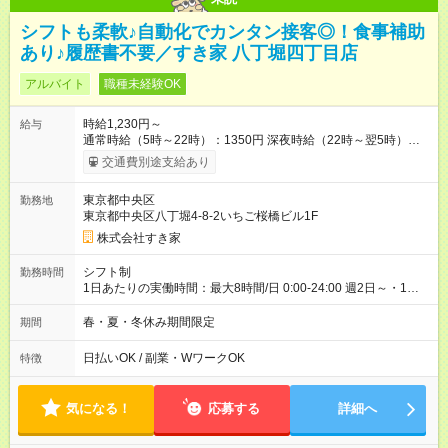
シフトも柔軟♪自動化でカンタン接客◎！食事補助
あり♪履歴書不要／すき家 八丁堀四丁目店
アルバイト
職種未経験OK
時給1,230円～
給与
通常時給（5時～22時）：1350円 深夜時給（22時～翌5時）：
1688円 高校生時給：1230円 【特別手当】早朝手当（5：00-9：
交通費別途支給あり
00）時給+150円 【試用期間】試用期間あり 試用期間の長さ：1
ヶ月 雇用形態、給与は本採用時と同じです。 試用期間の実態は
東京都中央区
勤務地
30日（※条件変更なし）ですが、切り上げで一ヶ月とさせてい
東京都中央区八丁堀4-8-2いちご桜橋ビル1F
ただきます。 研修制度あり：15時間(研修中も同時給）
株式会社すき家
シフト制
勤務時間
1日あたりの実働時間：最大8時間/日 0:00-24:00 週2日～・1日
2h～OK ＜シフト例＞ 〇朝帯 5:00-9:00 〇昼帯 9:00-14:00 〇午
後帯 14:00-18:00 〇夜帯 18:00-22:00 〇深夜帯 22:00-翌5:00 基
春・夏・冬休み期間限定
期間
本は固定シフトですが家庭の都合などイレギュラーには対応し
ます♪
日払いOK / 副業・WワークOK
特徴
気になる！
応募する
詳細へ