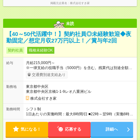
掲載元企業名
株式会社すき家
未読
【40～50代活躍中！】契約社員◎未経験歓迎◆夜
勤固定／想定月収27万円以上！／賞与年2回
契約社員
職種未経験OK
月給215,000円～
給与
※一律支給の役職手当（5000円）を含む。残業代は別途全額支
給。 ※深夜勤務手当は、残業時間等により変動します。 ※想定
交通費別途支給あり
月収27万円以上 ※最大4回昇給のチャンスあり ※賞与年2回支給
【試用期間】試用期間なし
東京都中央区
勤務地
東京都中央区京橋1-1-9レオ八重洲ビル
株式会社すき家
シフト制
勤務時間
1日あたりの実働時間：最大8時間/日 ■22時～翌9時（実働8時
間） ※上記はあくまでも一例です。店舗により、時間が前後す
る場合・残業がある場合があります。 ★0時～9時は必ず2名以上
気になる！
のシフトを組んでいます。 ★各店舗のサポートのために本社に
応募する
詳細へ
「24時間対応」の専門部署があります。