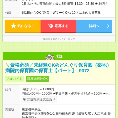
1日あたりの実働時間：最大8時間/日 14:30～23:30 ★上記時間
から1日3時間～OK ★週1日～OK◎ ※22時以降勤務は18歳以上
(法令による) ■自由シフト制 シフトのご相談はお気軽にどうぞ！
週1日からOK / 副業・WワークOK / 10名以上の大量募集
特徴
気になる！
応募する
詳細へ
掲載元企業名
DKダイニング
未読
＼資格必須／未経験OK◎どんぐり保育園（築地）
病院内保育園の保育士【パート】_9372
アルバイト
職種未経験OK
時給1,400円～1,600円
給与
時給1400円～1600円 ■平日早朝・夕方手当 時給＋100円 ■休日
手当 時給＋100円 ■特別期間手当（GW、お盆、年末年始※会社
交通費別途支給あり
カレンダーによる） 時給＋200円 【試用期間】試用期間あり 試
用期間の長さ：3ヶ月 雇用形態、給与は本採用時と同じです。
東京都中央区
勤務地
東京都中央区築地5-1-1 築地宿舎内1F（最寄り駅：大江戸線 築
地市場駅）