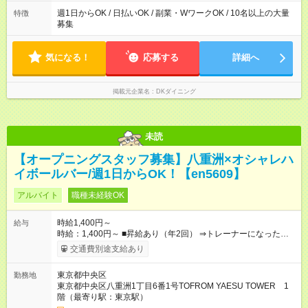
から1日3h～OK ★週1日～OK◎ ※勤務時間の変動の可能性あり
※22時以降勤務は18歳以上(法令による) ■自由シフト制
週1日からOK / 日払いOK / 副業・WワークOK / 10名以上の大量
特徴
募集
気になる！
応募する
詳細へ
掲載元企業名
DKダイニング
未読
【オープニングスタッフ募集】八重洲×オシャレハ
イボールバー/週1日からOK！【en5609】
アルバイト
職種未経験OK
時給1,400円～
給与
時給：1,400円～ ■昇給あり（年2回） ⇒トレーナーになった
ら… 通常時給+300円！！ ■食事補助あり◎ ■友人紹介制度あ
交通費別途支給あり
り ⇒最大3万円支給 ■高校生時給 ⇒通常時給より変更なし ■研修
時給 ⇒通常時給より変動なし ■深夜時給 ⇒22時以降時給
東京都中央区
勤務地
25％UP↑ 【試用期間】試用期間なし
東京都中央区八重洲1丁目6番1号TOFROM YAESU TOWER 1
階（最寄り駅：東京駅）