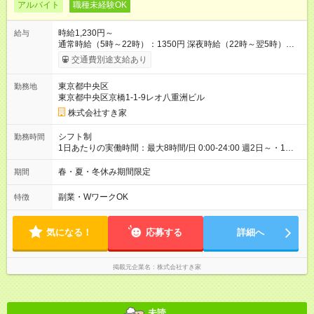
アルバイト
職種未経験OK
時給1,230円～
給与
通常時給（5時～22時）：1350円 深夜時給（22時～翌5時）：
1688円 高校生時給：1230円 【特別手当】早朝手当（5：00-9：
交通費別途支給あり
00）時給+150円 【試用期間】試用期間あり 試用期間の長さ：1
ヶ月 雇用形態、給与は本採用時と同じです。 試用期間の実態は
東京都中央区
勤務地
30日（※条件変更なし）ですが、切り上げで一ヶ月とさせてい
東京都中央区京橋1-1-9レオ八重洲ビル
ただきます。 研修制度あり：15時間(研修中も同時給）
株式会社すき家
シフト制
勤務時間
1日あたりの実働時間：最大8時間/日 0:00-24:00 週2日～・1日
2h～OK ＜シフト例＞ 〇朝帯 5:00-9:00 〇昼帯 9:00-14:00 〇午
後帯 14:00-18:00 〇夜帯 18:00-22:00 〇深夜帯 22:00-翌5:00 基
春・夏・冬休み期間限定
期間
本は固定シフトですが家庭の都合などイレギュラーには対応し
ます♪
副業・WワークOK
特徴
気になる！
応募する
詳細へ
掲載元企業名
株式会社すき家
未読