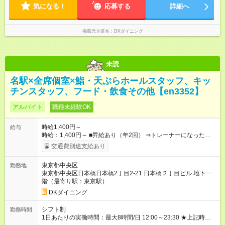
気になる！
応募する
詳細へ
掲載元企業名
DKダイニング
未読
名駅×全席個室×鮨・天ぷらホールスタッフ、キッ
チンスタッフ、フード・飲食その他【en3352】
アルバイト
職種未経験OK
時給1,400円～
給与
時給：1,400円～ ■昇給あり（年2回） ⇒トレーナーになった
ら… 通常時給+300円！！ ■高校生同時給 ■研修時給なし ■食
交通費別途支給あり
事補助あり ⇒1食200円 ■友人紹介制度あり ⇒最大3万円支給(※
店舗により異なります。) 【試用期間】試用期間なし
東京都中央区
勤務地
東京都中央区日本橋日本橋2丁目2-21 日本橋２丁目ビル 地下一
階（最寄り駅：東京駅）
DKダイニング
シフト制
勤務時間
1日あたりの実働時間：最大8時間/日 12:00～23:30 ★上記時間