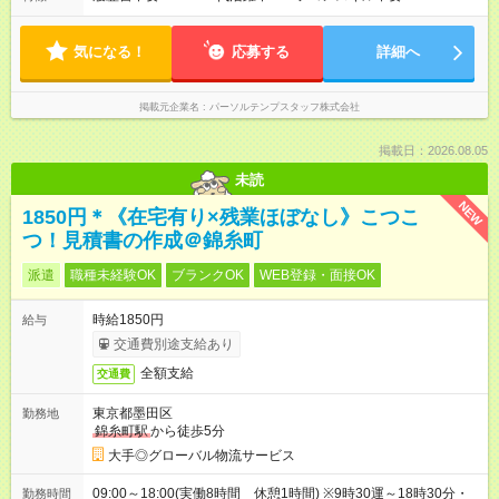
気になる！
応募する
詳細へ
掲載元企業名
パーソルテンプスタッフ株式会社
掲載日：2026.08.05
未読
NEW
1850円＊《在宅有り×残業ほぼなし》こつこ
つ！見積書の作成＠錦糸町
派遣
職種未経験OK
ブランクOK
WEB登録・面接OK
時給1850円
給与
交通費別途支給あり
全額支給
交通費
東京都墨田区
勤務地
錦糸町駅
から徒歩5分
大手◎グローバル物流サービス
09:00～18:00(実働8時間 休憩1時間) ※9時30運～18時30分・
勤務時間