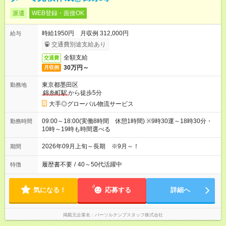
派遣
WEB登録・面接OK
時給1950円 月収例 312,000円
給与
交通費別途支給あり
全額支給
交通費
30万円～
月収例
東京都墨田区
勤務地
錦糸町駅
から徒歩5分
大手◎グローバル物流サービス
09:00～18:00(実働8時間 休憩1時間) ※9時30運～18時30分・
勤務時間
10時～19時も時間選べる
2026年09月上旬～長期 ※9月～！
期間
履歴書不要
/
40～50代活躍中
特徴
気になる！
応募する
詳細へ
掲載元企業名
パーソルテンプスタッフ株式会社