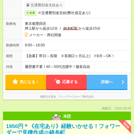
交通費別途支給あり
※交通費別途支給(弊社規定あり)
交通費
東京都墨田区
勤務地
押上駅から徒歩12分
/
錦糸町駅
から徒歩15分
メーカー・商社関連
9:00～18:00
勤務時間
【急募】即日～長期 ※長期(2ヶ月以上) ※8月～OK！
期間
履歴書不要
/
40～50代活躍中
/
服装自由
特徴
気になる！
応募する
詳細へ
掲載元企業名
マンパワーグループ株式会社
掲載日：2026.08.03
未読
NEW
1950円＊《在宅あり》経験いかせる！フォワー
ダーで見積作成@錦糸町