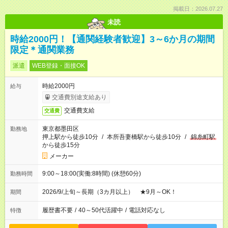
掲載日：2026.07.27
未読
時給2000円！【通関経験者歓迎】3～6か月の期間
限定＊通関業務
派遣
WEB登録・面接OK
時給2000円
給与
交通費別途支給あり
交通費支給
交通費
東京都墨田区
勤務地
押上駅から徒歩10分
/
本所吾妻橋駅から徒歩10分
/
錦糸町駅
から徒歩15分
メーカー
9:00～18:00(実働:8時間) (休憩60分)
勤務時間
2026/9/上旬～長期（3カ月以上） ★9月～OK！
期間
履歴書不要
/
40～50代活躍中
/
電話対応なし
特徴