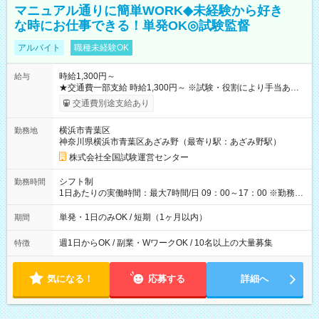
マニュアル通りに簡単WORK◆未経験から好き
な時にお仕事できる！単発OK◎試験監督
アルバイト
職種未経験OK
時給1,300円～
給与
★交通費一部支給 時給1,300円～ ※試験・役割により手当あり
※勤務回数により昇給あり 【即給（前払い）オプションあ
交通費別途支給あり
り！】 希望される場合、勤務から1週間ほどで給与の一部を受け
取れます。 ※手数料418円がかかります。 【過去試験日の収入
横浜市青葉区
勤務地
例】 ・河合塾模擬試験 8:30～17:30（休憩1時間） 時給1,300円
神奈川県横浜市青葉区あざみ野（最寄り駅：あざみ野駅）
×8時間＝日収10,400円＋交通費 ※当日の役割により時給＋100
円の場合あり ・国家試験 7:00～13:30（休憩なし） 時給1,300
株式会社全国試験運営センター
円（役割手当＋100円）×6時間＝日収8,400円＋交通費 【試用期
間】試用期間なし
シフト制
勤務時間
1日あたりの実働時間：最大7時間/日 09：00～17：00 ※勤務時
間は 試験により異なります。
単発・1日のみOK / 短期（1ヶ月以内）
期間
週1日からOK / 副業・WワークOK / 10名以上の大量募集
特徴
気になる！
応募する
詳細へ