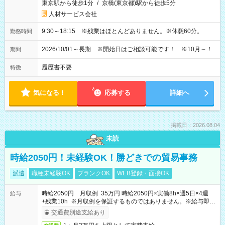
東京駅から徒歩1分
/
京橋(東京都)駅から徒歩5分
人材サービス会社
9:30～18:15 ※残業はほとんどありません。※休憩60分。
勤務時間
2026/10/01～長期 ※開始日はご相談可能です！ ※10月～！
期間
履歴書不要
特徴
気になる！
応募する
詳細へ
掲載日：2026.08.04
未読
時給2050円！未経験OK！勝どきでの貿易事務
派遣
職種未経験OK
ブランクOK
WEB登録・面接OK
時給2050円 月収例 35万円 時給2050円×実働8h×週5日×4週
給与
+残業10h ※月収例を保証するものではありません。※給与即受
取りサービス利用可（利用条件有）
交通費別途支給あり