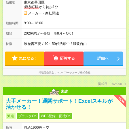
東京都墨田区
勤務地
錦糸町駅
から徒歩1分
メーカー・商社関連
9:00～18:00
勤務時間
2026/8/17～長期 ※8月～OK！
期間
履歴書不要
/
40～50代活躍中
/
服装自由
特徴
気になる！
応募する
詳細へ
掲載元企業名
マンパワーグループ株式会社
掲載日：2026.08.04
未読
NEW
大手メーカー！通関サポート！Excelスキルが
活かせる！
派遣
ブランクOK
WEB登録・面接OK
時給1900円＋交
給与