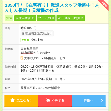
NEW
1850円＊【在宅有り】派遣スタッフ活躍中！あ
んしん長期！見積書の作成
派遣
職種未経験OK
ブランクOK
WEB登録・面接OK
時給1850円
給与
交通費別途支給あり
全額支給
交通費
東京都墨田区
勤務地
錦糸町駅
から徒歩5分
大手◎グローバル物流サービス
09:00～18:00(実働8時間 休憩1時間) ※9時30運～18時30分・
勤務時間
10時～19時も時間選べる
2026年09月上旬～長期 ※9月～！
期間
履歴書不要
/
40～50代活躍中
特徴
気になる！
応募する
詳細へ