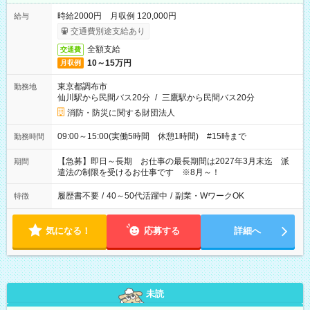
時給2000円 月収例 120,000円
給与
交通費別途支給あり
全額支給
交通費
10～15万円
月収例
東京都調布市
勤務地
仙川駅から民間バス20分
/
三鷹駅から民間バス20分
消防・防災に関する財団法人
09:00～15:00(実働5時間 休憩1時間) #15時まで
勤務時間
【急募】即日～長期 お仕事の最長期間は2027年3月末迄 派
期間
遣法の制限を受けるお仕事です ※8月～！
履歴書不要
/
40～50代活躍中
/
副業・WワークOK
特徴
気になる！
応募する
詳細へ
未読