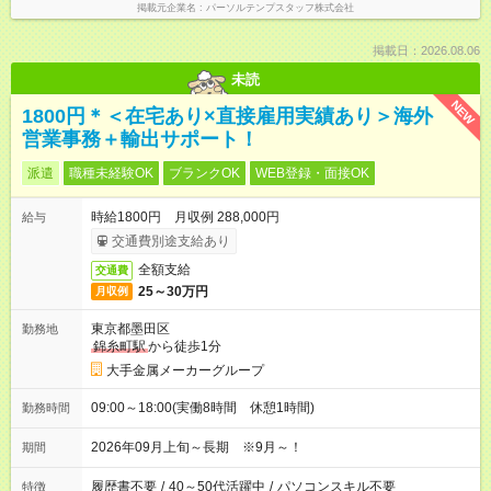
掲載元企業名
パーソルテンプスタッフ株式会社
掲載日：2026.08.06
未読
NEW
1800円＊＜在宅あり×直接雇用実績あり＞海外
営業事務＋輸出サポート！
派遣
職種未経験OK
ブランクOK
WEB登録・面接OK
時給1800円 月収例 288,000円
給与
交通費別途支給あり
全額支給
交通費
25～30万円
月収例
東京都墨田区
勤務地
錦糸町駅
から徒歩1分
大手金属メーカーグループ
09:00～18:00(実働8時間 休憩1時間)
勤務時間
2026年09月上旬～長期 ※9月～！
期間
履歴書不要
/
40～50代活躍中
/
パソコンスキル不要
特徴