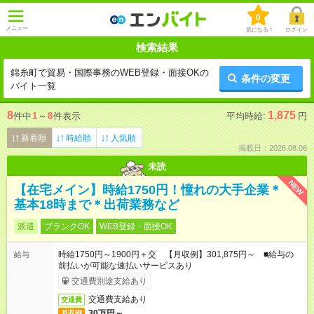
0
メニュー
気になる！
ログイン
検索結果
錦糸町で貿易・国際事務のWEB登録・面接OKの
条件の変更
バイト一覧
8
1,875
件中
1
～
8
件表示
平均時給:
円
新着順
時給順
人気順
掲載日：2026.08.06
未読
NEW
【在宅メイン】時給1750円！憧れの大手企業＊
基本18時まで＊出荷業務など
派遣
ブランクOK
WEB登録・面接OK
時給1750円～1900円＋交 【月収例】301,875円～ ■給与の
給与
前払いが可能な速払いサービスあり
交通費別途支給あり
交通費支給あり
交通費
30万円～
月収例