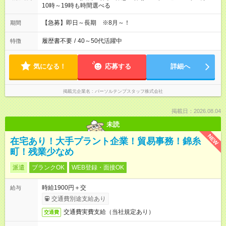
10時～19時も時間選べる
【急募】即日～長期 ※8月～！
期間
履歴書不要
/
40～50代活躍中
特徴
気になる！
応募する
詳細へ
掲載元企業名
パーソルテンプスタッフ株式会社
掲載日：2026.08.04
未読
NEW
在宅あり！大手プラント企業！貿易事務！錦糸
町！残業少なめ
派遣
ブランクOK
WEB登録・面接OK
時給1900円＋交
給与
交通費別途支給あり
交通費実費支給（当社規定あり）
交通費