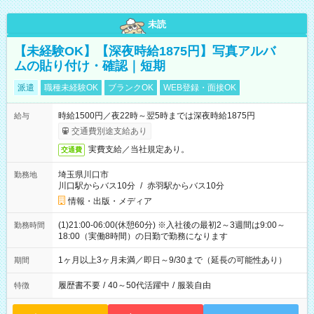
未読
【未経験OK】【深夜時給1875円】写真アルバ
ムの貼り付け・確認｜短期
派遣
職種未経験OK
ブランクOK
WEB登録・面接OK
時給1500円／夜22時～翌5時までは深夜時給1875円
給与
交通費別途支給あり
実費支給／当社規定あり。
交通費
埼玉県川口市
勤務地
川口駅からバス10分
/
赤羽駅からバス10分
情報・出版・メディア
(1)21:00-06:00(休憩60分) ※入社後の最初2～3週間は9:00～
勤務時間
18:00（実働8時間）の日勤で勤務になります
1ヶ月以上3ヶ月未満／即日～9/30まで（延長の可能性あり）
期間
履歴書不要
/
40～50代活躍中
/
服装自由
特徴