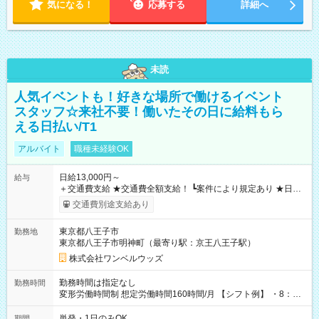
気になる！
応募する
詳細へ
未読
人気イベントも！好きな場所で働けるイベント
スタッフ☆来社不要！働いたその日に給料もら
える日払い/T1
アルバイト
職種未経験OK
日給13,000円～
給与
＋交通費支給 ★交通費全額支給！ ┗案件により規定あり ★日払
いOK！（規定あり） ┗働いたその日に現金GET♪ お仕事後はコ
交通費別途支給あり
ンビニATMから 日払い分を引き落とせます！ 【試用期間】試
用期間なし
東京都八王子市
勤務地
東京都八王子市明神町（最寄り駅：京王八王子駅）
株式会社ワンベルウッズ
勤務時間は指定なし
勤務時間
変形労働時間制 想定労働時間160時間/月 【シフト例】 ・8：00
～21：00
単発・1日のみOK
期間