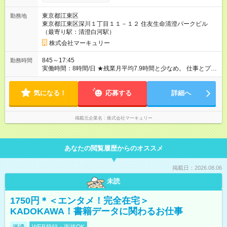
※能力やスキルを考慮の上、当社規程により決定します。 ーー
ーーーーーーー 年に2回の昇給あり！ ーーーーーーーーー 半年
東京都江東区
勤務地
に1回の「年次昇給」があり、仕事での成果にあわせて昇給しま
東京都江東区深川１丁目１１－１２ 住友生命清澄パークビル
す。特に頑張っている人は、上長の裁量でさらにプラスの昇給
（最寄り駅：清澄白河駅）
となることも。努力や成長が収入につながる環境です。 【試用
期間】試用期間あり 試用期間の長さ：3ヶ月 雇用形態、給与は
株式会社マーキュリー
本採用時と同じです。
845～17:45
勤務時間
実働時間：8時間/日 ★残業月平均7.9時間と少なめ。 仕事とプラ
イベートを両立したい方にピッタリです！
気になる！
応募する
詳細へ
掲載元企業名
株式会社マーキュリー
あなたの閲覧履歴からのオススメ
掲載日：2026.08.06
未読
1750円＊＜エンタメ！完全在宅＞
KADOKAWA！書籍データに関わるお仕事