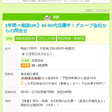
掲載元企業名
株式会社ラブキャリア セントラルオフィス_新宿
掲載日：2026.08.01
未読
1年間⇒相談OK】40-50代活躍中！グループ会社か
らの問合せ
派遣
職種未経験OK
ブランクOK
WEB登録・面接OK
時給1700円 月収例 238,000円+残業代
給与
交通費別途支給あり
全額支給
交通費
20～25万円
月収例
東京都江東区
勤務地
木場(東京都)駅
から徒歩5分
/
門前仲町駅から徒歩10分
＼大手証券会社の子会社（事務センター）でお仕事START／
09:00～17:00(実働7時間 休憩1時間)
勤務時間
【急募】即日～長期 約1年間のお仕事！（延長の可能性あり）
期間
開始日は相談OK ※8月～！