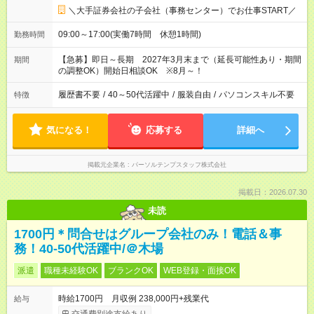
＼大手証券会社の子会社（事務センター）でお仕事START／
09:00～17:00(実働7時間 休憩1時間)
勤務時間
【急募】即日～長期 2027年3月末まで（延長可能性あり・期間
期間
の調整OK）開始日相談OK ※8月～！
履歴書不要
/
40～50代活躍中
/
服装自由
/
パソコンスキル不要
特徴
気になる！
応募する
詳細へ
掲載元企業名
パーソルテンプスタッフ株式会社
掲載日：2026.07.30
未読
1700円＊問合せはグループ会社のみ！電話＆事
務！40-50代活躍中/＠木場
派遣
職種未経験OK
ブランクOK
WEB登録・面接OK
時給1700円 月収例 238,000円+残業代
給与