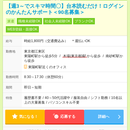
【週3～でスキマ時間〇】台本読むだけ！ログイン
のかんたんサポート＜90名募集＞
派遣
職種未経験OK
社会人未経験OK
ブランクOK
WEB登録・面接OK
時給1,800円（交通費込み） ＊週払いOK
給与
東京都江東区
勤務地
東陽町駅から徒歩5分
/
木場(東京都)駅
から徒歩
/
南砂町駅か
ら徒歩
東陽町駅近くのオフィス
8:30～17:30（休憩60分）
勤務時間
即日～短期
期間
履歴書不要
/
40～50代活躍中
/
服装自由
/
シフト勤務
/
10名以
特徴
上の大量募集
/
パソコンスキル不要
気になる！
応募する
詳細へ