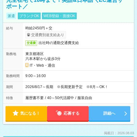
完全在宅で16時まで！英語&日本語＼EC運営サ
ポート／
派遣
ブランクOK
WEB登録・面接OK
時給2450円＋交
給与
交通費別途支給あり
出社時の通勤交通費支給
交通費
東京都港区
勤務地
六本木駅から徒歩3分
IT・Web・通信
9:00～16:00
勤務時間
2026/8/17～長期 ※長期更新予定 ※8月～OK！
期間
履歴書不要
/
40～50代活躍中
/
服装自由
特徴
気になる！
応募する
詳細へ
掲載日：2026.08.03