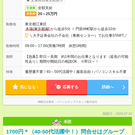
交通費別途支給あり
全額支給
交通費
20～25万円
月収例
東京都江東区
勤務地
木場(東京都)駅
から徒歩5分
/
門前仲町駅から徒歩10分
＼大手証券会社の子会社（事務センター）でお仕事START／
09:00～17:00(実働7時間 休憩1時間)
勤務時間
【急募】即日～長期 約1年間のお仕事となります（延長の可能
期間
性あり）期間や開始日の相談OK ※即日～！
履歴書不要
/
40～50代活躍中
/
服装自由
/
パソコンスキル不要
特徴
気になる！
応募する
詳細へ
掲載元企業名
パーソルテンプスタッフ株式会社
掲載日：2026.07.26
未読
1700円＊（40-50代活躍中！）問合せはグループ