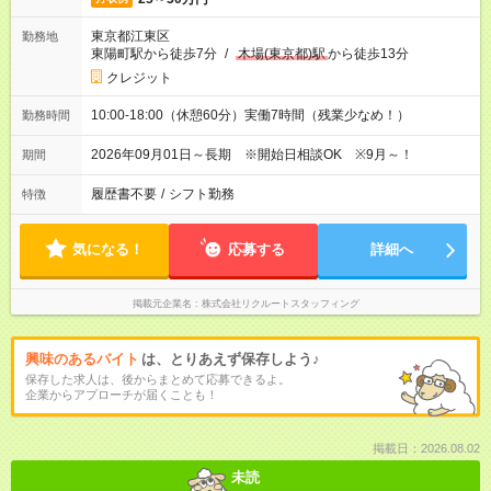
東京都江東区
勤務地
東陽町駅から徒歩7分
/
木場(東京都)駅
から徒歩13分
クレジット
10:00-18:00（休憩60分）実働7時間（残業少なめ！）
勤務時間
2026年09月01日～長期 ※開始日相談OK ※9月～！
期間
履歴書不要
/
シフト勤務
特徴
気になる！
応募する
詳細へ
掲載元企業名
株式会社リクルートスタッフィング
興味のあるバイト
は、とりあえず保存しよう♪
保存した求人は、後からまとめて応募できるよ。
企業からアプローチが届くことも！
掲載日：2026.08.02
未読