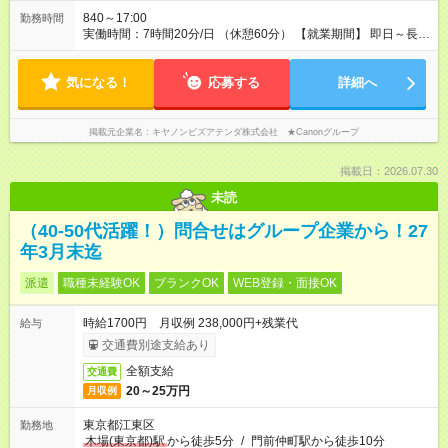
840～17:00
勤務時間
実働時間：7時間20分/日 （休憩60分） 【就業期間】 即日～長期
※着任日は調整可！現職中の方もお気軽にご相談ください。
【残業時間】 月に10～20時間程度 【在宅勤務(リモート)につい
気になる！
て】 原則フル出社（業務状況により月に数回リモートワーク
応募する
詳細へ
可）
掲載元企業名
キヤノンビズアテンダ株式会社 ★Canonグループ
掲載日：2026.07.30
未読
（40-50代活躍！）問合せはグループ企業から！27
年3月末迄
派遣
職種未経験OK
ブランクOK
WEB登録・面接OK
時給1700円 月収例 238,000円+残業代
給与
交通費別途支給あり
全額支給
交通費
20～25万円
月収例
東京都江東区
勤務地
木場(東京都)駅
から徒歩5分
/
門前仲町駅から徒歩10分