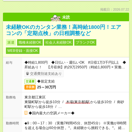
掲載日：2026.07.22
未読
未経験OKのカンタン業務！高時給1800円！エア
コンの「定期点検」の日程調整など
派遣
職種未経験OK
社会人未経験OK
ブランクOK
WEB登録・面接OK
◆時給1,800円 ◆日払い・週払いOK #日収1万3千円以上 ◆
給与
昇給あり！ 【月収例】約29万2950円（時給1,800円 × 実働
7.75h × 21日）【6～8月は月36万可】
交通費別途支給あり
◆規定支給
交通費
25～30万円
月収例
東京都江東区
勤務地
東陽町駅から徒歩10分
/
木場(東京都)駅
から徒歩10分
/
南砂
町駅から徒歩18分
/
…
◆国内最大の空調メーカー◆
◆9：00～17：30 （実働7時間45分、休憩45分） ※実働が8時間
勤務時間
を超える場合は60分休憩 。*。未経験から挑戦できる。*。 経験