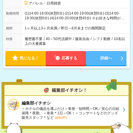
アパレル・日用雑貨
(1)14:00-18:00(休憩0分) (2)14:00-19:00(休憩0分) (3)14:00-
勤務時間
19:30(休憩0分) (4)14:00-20:00(休憩45分) ※お好きな時間が選べ
ます
1ヶ月以上3ヶ月未満／即日～8月末までの期間限定
期間
履歴書不要
/
40～50代活躍中
/
服装自由
/
シフト勤務
/
10名以
特徴
上の大量募集
気になる！
応募する
詳細へ
編集部イチオシ
＜ホテルの備品を運ぶだけ＞単発・短時間～OK／安心の日給
保障＊夜勤、＜単発＊1日～OK！＞コンサートなどのグッズ
販売スタッフ＊など
(8/6UP!)