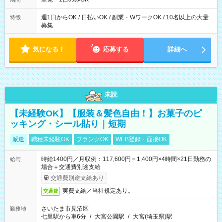
週1日からOK / 日払いOK / 副業・WワークOK / 10名以上の大量
特徴
募集
気になる！
応募する
詳細へ
未読
【未経験OK】【服装＆髪色自由！】お菓子のピ
ッキング・シール貼り｜短期
派遣
職種未経験OK
ブランクOK
WEB登録・面接OK
時給1400円／月収例：117,600円＝1,400円×4時間×21日勤務の
給与
場合＋交通費別途支給
交通費別途支給あり
実費支給／当社規定あり。
交通費
さいたま市見沼区
勤務地
七里駅から車6分
/
大宮公園駅
/
大宮(埼玉県)駅