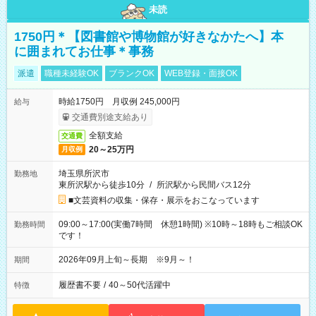
未読
1750円＊【図書館や博物館が好きなかたへ】本
に囲まれてお仕事＊事務
派遣
職種未経験OK
ブランクOK
WEB登録・面接OK
時給1750円 月収例 245,000円
給与
交通費別途支給あり
全額支給
交通費
20～25万円
月収例
埼玉県所沢市
勤務地
東所沢駅から徒歩10分
/
所沢駅から民間バス12分
■文芸資料の収集・保存・展示をおこなっています
09:00～17:00(実働7時間 休憩1時間) ※10時～18時もご相談OK
勤務時間
です！
2026年09月上旬～長期 ※9月～！
期間
履歴書不要
/
40～50代活躍中
特徴