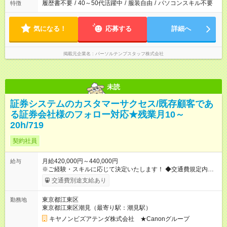
履歴書不要
/
40～50代活躍中
/
服装自由
/
パソコンスキル不要
特徴
気になる！
応募する
詳細へ
掲載元企業名
パーソルテンプスタッフ株式会社
未読
証券システムのカスタマーサクセス/既存顧客であ
る証券会社様のフォロー対応★残業月10～
20h/719
契約社員
月給420,000円～440,000円
給与
※ご経験・スキルに応じて決定いたします！ ◆交通費規定内支給
（月額10万円まで） ◆残業代は別途支給 【出張について】 年1
交通費別途支給あり
回程度、お客様先への外出・日帰り出張が発生する見込みで
す。 【休日出勤】 システムリリースのスケジュールにより、年
東京都江東区
勤務地
に数回のみ休日出勤いただく可能性もあります。 ※休日出勤が
東京都江東区潮見（最寄り駅：潮見駅）
発生した場合、平日に振替休日を取得いただきます。 【試用期
間】試用期間なし
キヤノンビズアテンダ株式会社 ★Canonグループ