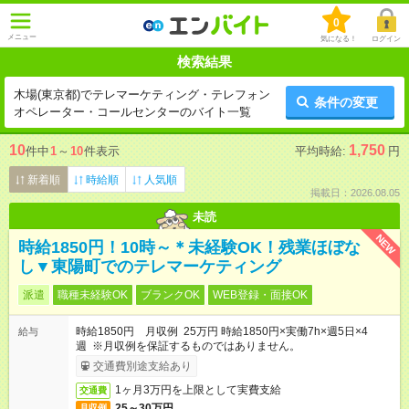
0
メニュー
気になる！
ログイン
検索結果
木場(東京都)でテレマーケティング・テレフォン
条件の変更
オペレーター・コールセンターのバイト一覧
10
1,750
件中
1
～
10
件表示
平均時給:
円
新着順
時給順
人気順
掲載日：2026.08.05
未読
NEW
時給1850円！10時～＊未経験OK！残業ほぼな
し▼東陽町でのテレマーケティング
派遣
職種未経験OK
ブランクOK
WEB登録・面接OK
時給1850円 月収例 25万円 時給1850円×実働7h×週5日×4
給与
週 ※月収例を保証するものではありません。
交通費別途支給あり
1ヶ月3万円を上限として実費支給
交通費
25～30万円
月収例