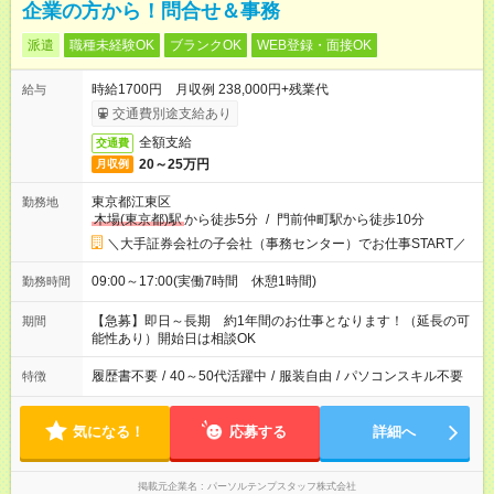
企業の方から！問合せ＆事務
派遣
職種未経験OK
ブランクOK
WEB登録・面接OK
時給1700円 月収例 238,000円+残業代
給与
交通費別途支給あり
全額支給
交通費
20～25万円
月収例
東京都江東区
勤務地
木場(東京都)駅
から徒歩5分
/
門前仲町駅から徒歩10分
＼大手証券会社の子会社（事務センター）でお仕事START／
09:00～17:00(実働7時間 休憩1時間)
勤務時間
【急募】即日～長期 約1年間のお仕事となります！（延長の可
期間
能性あり）開始日は相談OK
履歴書不要
/
40～50代活躍中
/
服装自由
/
パソコンスキル不要
特徴
気になる！
応募する
詳細へ
掲載元企業名
パーソルテンプスタッフ株式会社