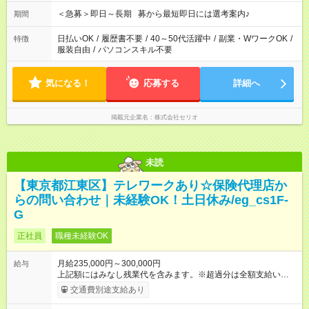
ゼロから始められるお仕事！ 例えば前職が、 大学・学校事務/デ
ータ入力/一般事務/在宅/財団法人/受付/販売など オフィスワーク
＜急募＞即日～長期 募から最短即日には選考案内♪
期間
未経験の方たちが活躍中♪
日払いOK
/
履歴書不要
/
40～50代活躍中
/
副業・WワークOK
/
特徴
服装自由
/
パソコンスキル不要
気になる！
応募する
詳細へ
掲載元企業名
株式会社セリオ
未読
【東京都江東区】テレワークあり☆保険代理店か
らの問い合わせ｜未経験OK！土日休み/eg_cs1F-
G
正社員
職種未経験OK
月給235,000円～300,000円
給与
上記額にはみなし残業代を含みます。※超過分は全額支給いたし
ます。 みなし残業代 16,432円／月 みなし残業時間 10時間／月
交通費別途支給あり
※能力やスキルを考慮の上、当社規程により決定します。 ーー
ーーーーーーー 年に2回の昇給あり！ ーーーーーーーーー 半年