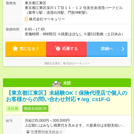
東京都江東区
勤務地
に1回の「年次昇給」があり、仕事での成果にあわせて昇給しま
東京都江東区深川１丁目１１－１２ 住友生命清澄パークビル
す。特に頑張っている人は、上長の裁量でさらにプラスの昇給
（最寄り駅：清澄白河駅、門前仲町駅）
となることも。努力や成長が収入につながる環境です。 【試用
期間】試用期間あり 試用期間の長さ：3ヶ月 雇用形態、給与は
株式会社マーキュリー
本採用時と同じです。
8:45～17:45
勤務時間
実働時間：8時間/日 ※残業ほぼなし ※週5日勤務（土日休み）
気になる！
応募する
詳細へ
掲載元企業名
株式会社マーキュリー
未読
【東京都江東区】未経験OK！保険代理店で個人の
お客様からの問い合わせ対応▼/eg_cs1F-G
正社員
職種未経験OK
月給235,000円～300,000円
給与
上記額にはみなし残業代を含みます。※超過分は全額支給いたし
ます。 みなし残業代 16,432円／月 みなし残業時間 10時間／月
交通費別途支給あり