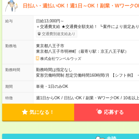
日払い・週払いOK！週1日～OK！副業・WワークO
日給13,000円～
給与
＋交通費支給 ★交通費全額支給！ ┗案件により規定あり
交通費別途支給あり
東京都八王子市
勤務地
東京都八王子市明神町（最寄り駅：京王八王子駅）
株式会社ワンベルウッズ
勤務時間は指定なし
勤務時間
変形労働時間制 想定労働時間160時間/月 【シフト例】 ・8
単発・1日のみOK
期間
週1日からOK / 日払いOK / 副業・WワークOK / 10名
特徴
気になる！
応募する
未読