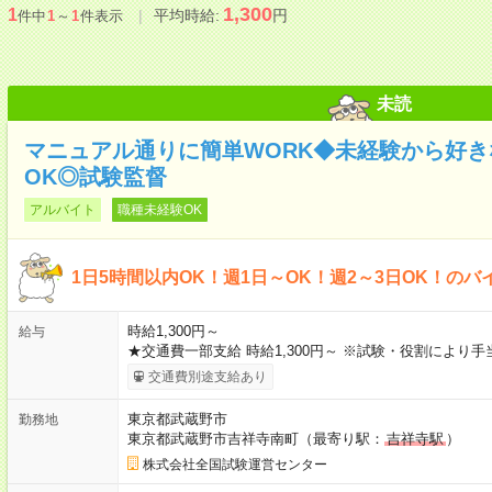
1,300
1
平均時給:
円
件中
1
～
1
件表示
未読
マニュアル通りに簡単WORK◆未経験から好
OK◎試験監督
アルバイト
職種未経験OK
1日5時間以内OK！週1日～OK！週2～3日OK！のバ
時給1,300円～
給与
★交通費一部支給 時給1,300円～ ※試験・役割により
交通費別途支給あり
東京都武蔵野市
勤務地
東京都武蔵野市吉祥寺南町（最寄り駅：
吉祥寺駅
）
株式会社全国試験運営センター