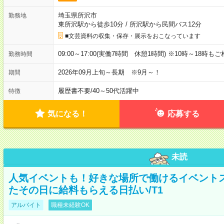
埼玉県所沢市
勤務地
東所沢駅から徒歩10分
/
所沢駅から民間バス12分
■文芸資料の収集・保存・展示をおこなっています
09:00～17:00(実働7時間 休憩1時間) ※10時～18時も
勤務時間
2026年09月上旬～長期 ※9月～！
期間
履歴書不要
/
40～50代活躍中
特徴
気になる！
応募する
未読
人気イベントも！好きな場所で働けるイベント
たその日に給料もらえる日払い/T1
アルバイト
職種未経験OK