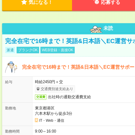
気になる！
応募する
未読
完全在宅で16時まで！英語&日本語＼EC運営サ
派遣
ブランクOK
WEB登録・面接OK
完全在宅で16時まで！英語&日本語＼EC運営サポー
時給2450円＋交
給与
交通費別途支給あり
出社時の通勤交通費支給
交通費
東京都港区
勤務地
六本木駅から徒歩3分
IT・Web・通信
9:00～16:00
勤務時間