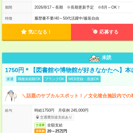
2026/8/17～長期 ※長期更新予定 ※8月～OK！
期間
履歴書不要
/
40～50代活躍中
/
服装自由
特徴
気になる！
応募する
未読
1750円＊【図書館や博物館が好きなかたへ】
派遣
職種未経験OK
ブランクOK
WEB登録・面接OK
＼話題のサブカルスポット！／文化複合施設内での
時給1750円 月収例 245,000円
給与
交通費別途支給あり
全額支給
交通費
20～25万円
月収例