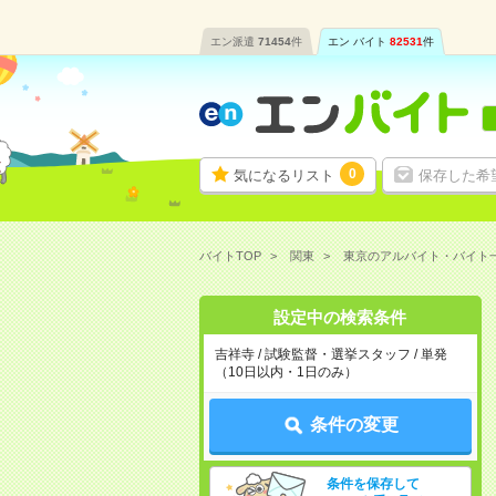
エン派遣
71454
件
エン バイト
82531
件
0
気になるリスト
保存した希
バイトTOP
関東
東京のアルバイト・バイト
設定中の検索条件
吉祥寺 / 試験監督・選挙スタッフ / 単発
（10日以内・1日のみ）
条件の変更
条件を保存して