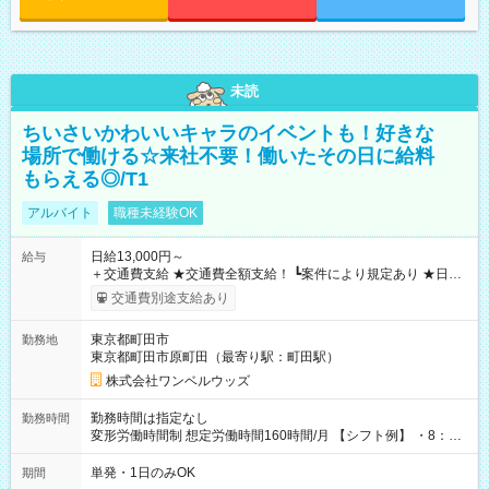
未読
ちいさいかわいいキャラのイベントも！好きな
場所で働ける☆来社不要！働いたその日に給料
もらえる◎/T1
アルバイト
職種未経験OK
日給13,000円～
給与
＋交通費支給 ★交通費全額支給！ ┗案件により規定あり ★日払
いOK！（規定あり） ┗働いたその日に現金GET♪ お仕事後はコ
交通費別途支給あり
ンビニATMから 日払い分を引き落とせます！ 【試用期間】試
用期間なし
東京都町田市
勤務地
東京都町田市原町田（最寄り駅：町田駅）
株式会社ワンベルウッズ
勤務時間は指定なし
勤務時間
変形労働時間制 想定労働時間160時間/月 【シフト例】 ・8：00
～21：00
単発・1日のみOK
期間