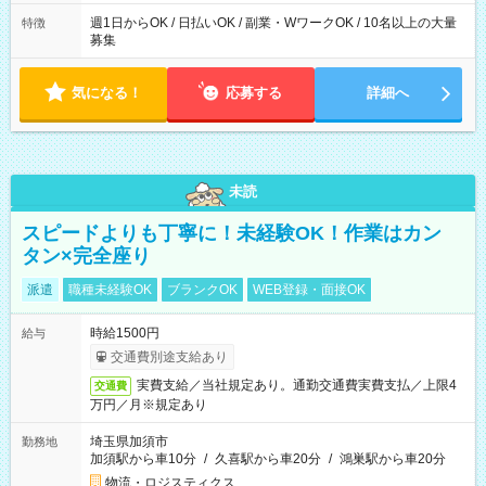
週1日からOK / 日払いOK / 副業・WワークOK / 10名以上の大量
特徴
募集
気になる！
応募する
詳細へ
未読
スピードよりも丁寧に！未経験OK！作業はカン
タン×完全座り
派遣
職種未経験OK
ブランクOK
WEB登録・面接OK
時給1500円
給与
交通費別途支給あり
実費支給／当社規定あり。通勤交通費実費支払／上限4
交通費
万円／月※規定あり
埼玉県加須市
勤務地
加須駅から車10分
/
久喜駅から車20分
/
鴻巣駅から車20分
物流・ロジスティクス