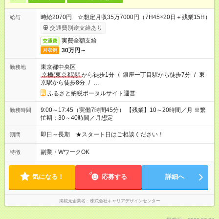
時給2070円 ☆想定月収35万7000円（7H45×20日＋残業15H）
給与
交通費別途支給あり
実費全額支給
交通費
30万円～
月収例
東京都中央区
勤務地
京橋(東京都)駅
から徒歩1分
/
銀座一丁目駅から徒歩7分
/
東
京駅から徒歩8分
/
…
ふるさと納税ポータルサイト運営
9:00～17:45（実働7時間45分） 【残業】10～20時間／月 ※繁
勤務時間
忙期：30～40時間／月想定
即日～長期 ★スタート日はご相談ください！
期間
副業・WワークOK
特徴
気になる！
応募する
詳細へ
掲載元企業名
株式会社キャリアデザインセンター