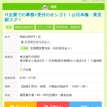
掲載日：2026.07.30
未読
IT企業での事務+受付のオシゴト！@日本橋・東京
駅スグ！
派遣
職種未経験OK
ブランクOK
WEB登録・面接OK
時給1800円＋交
給与
交通費別途支給あり
交通費実費支給（当社規定あり）
交通費
東京都千代田区
勤務地
東京駅から徒歩2分
/
日本橋(東京都)駅から徒歩1分
/
三越前駅
/
…
IT企業
8:45～17:45
勤務時間
【急募】即日～長期 ※開始日相談可 ※8月～OK！
期間
履歴書不要
/
40～50代活躍中
/
服装自由
特徴