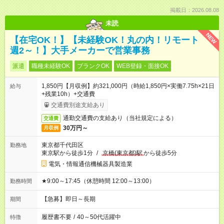
掲載日：2026.08.08
未読
NEW
【在宅OK！】【未経験OK！丸の内！リモート
週2～！】大手メーカーで営業事務
派遣
職種未経験OK
ブランクOK
WEB登録・面接OK
1,850円【月収例】約321,000円（時給1,850円×実働7.75h×21日
給与
+残業10h）+交通費
交通費別途支給あり
通勤交通費の支給あり（当社規定による）
交通費
30万円～
月収例
東京都千代田区
勤務地
東京駅から徒歩1分
/
京橋(東京都)駅
から徒歩5分
電気・情報通信機械器具製造業
★9:00～17:45（休憩時間 12:00～13:00）
勤務時間
【急募】即日～長期
期間
履歴書不要
/
40～50代活躍中
特徴