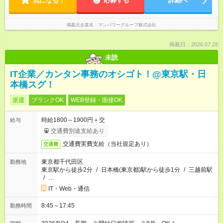
気になる！
応募する
詳細へ
掲載元企業名
マンパワーグループ株式会社
掲載日：2026.07.28
未読
IT企業／カンタン事務のオシゴト！@東京駅・日
本橋スグ！
派遣
ブランクOK
WEB登録・面接OK
時給1800～1900円＋交
給与
交通費別途支給あり
交通費実費支給（当社規定あり）
交通費
東京都千代田区
勤務地
東京駅から徒歩2分
/
日本橋(東京都)駅から徒歩1分
/
三越前駅
/
…
IT・Web・通信
8:45～17:45
勤務時間