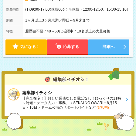
(1)09:00-17:00(休憩60分) ※休憩（12:00-12:50、15:00-15:10）
勤務時間
1ヶ月以上3ヶ月未満／即日～9月末まで
期間
履歴書不要
/
40～50代活躍中
/
10名以上の大量募集
特徴
気になる！
応募する
詳細へ
編集部イチオシ
【完全在宅！】難しい業務なし＆電話なし！ゆっくりの11時
～時短＊データ入力・事務、＜SEKAI NO OWARI＊8月15
日・16日＞ドーム公演のサポートバイトなど
(8/7UP!)