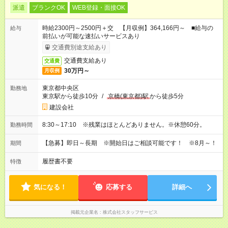
派遣
ブランクOK
WEB登録・面接OK
時給2300円～2500円＋交 【月収例】364,166円～ ■給与の
給与
前払いが可能な速払いサービスあり
交通費別途支給あり
交通費支給あり
交通費
30万円～
月収例
東京都中央区
勤務地
東京駅から徒歩10分
/
京橋(東京都)駅
から徒歩5分
建設会社
8:30～17:10 ※残業はほとんどありません。※休憩60分。
勤務時間
【急募】即日～長期 ※開始日はご相談可能です！ ※8月～！
期間
履歴書不要
特徴
気になる！
応募する
詳細へ
掲載元企業名
株式会社スタッフサービス