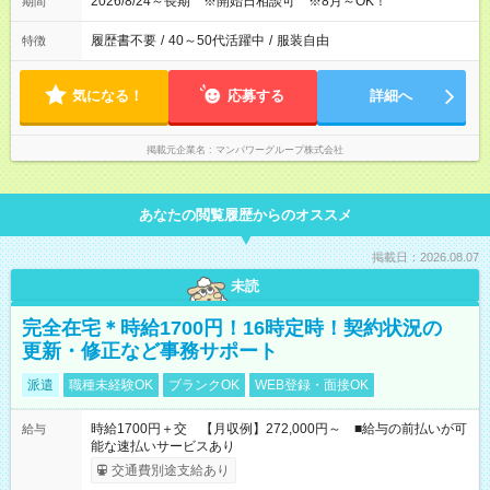
2026/8/24～長期 ※開始日相談可 ※8月～OK！
期間
履歴書不要
/
40～50代活躍中
/
服装自由
特徴
気になる！
応募する
詳細へ
掲載元企業名
マンパワーグループ株式会社
あなたの閲覧履歴からのオススメ
掲載日：2026.08.07
未読
完全在宅＊時給1700円！16時定時！契約状況の
更新・修正など事務サポート
派遣
職種未経験OK
ブランクOK
WEB登録・面接OK
時給1700円＋交 【月収例】272,000円～ ■給与の前払いが可
給与
能な速払いサービスあり
交通費別途支給あり