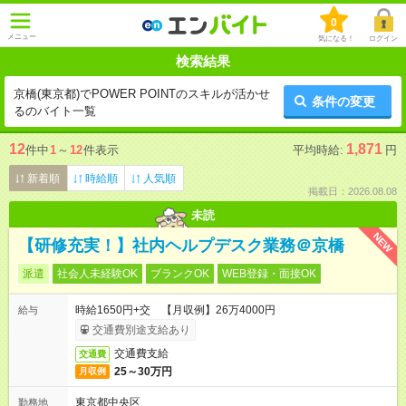
0
メニュー
気になる！
ログイン
検索結果
京橋(東京都)でPOWER POINTのスキルが活かせ
条件の変更
るのバイト一覧
12
1,871
件中
1
～
12
件表示
平均時給:
円
新着順
時給順
人気順
掲載日：2026.08.08
未読
NEW
【研修充実！】社内ヘルプデスク業務＠京橋
派遣
社会人未経験OK
ブランクOK
WEB登録・面接OK
時給1650円+交 【月収例】26万4000円
給与
交通費別途支給あり
交通費支給
交通費
25～30万円
月収例
東京都中央区
勤務地