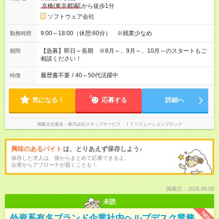
京橋(東京都)駅
から徒歩1分
ソフトウェア会社
9:00～18:00（休憩:60分） ※残業少なめ
勤務時間
【急募】即日～長期 ※8月～、9月～、10月～のスタートもご
期間
相談ください！
履歴書不要
/
40～50代活躍中
特徴
気になる！
応募する
詳細へ
掲載元企業名
株式会社スタッフサービス ＩＴソリューションブロック
興味のあるバイト
は、とりあえず保存しよう♪
保存した求人は、後からまとめて応募できるよ。
企業からアプローチが届くことも！
掲載日：2026.08.08
未読
NEW
外資系有名ブランド企業社内ヘルプデスク業務