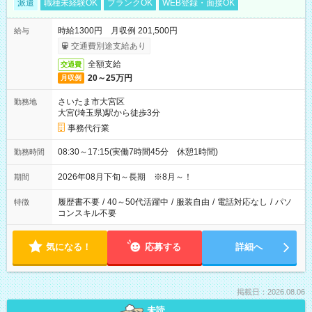
派遣
職種未経験OK
ブランクOK
WEB登録・面接OK
時給1300円 月収例 201,500円
給与
交通費別途支給あり
全額支給
交通費
20～25万円
月収例
さいたま市大宮区
勤務地
大宮(埼玉県)駅から徒歩3分
事務代行業
08:30～17:15(実働7時間45分 休憩1時間)
勤務時間
2026年08月下旬～長期 ※8月～！
期間
履歴書不要
/
40～50代活躍中
/
服装自由
/
電話対応なし
/
パソ
特徴
コンスキル不要
気になる！
応募する
詳細へ
掲載日：2026.08.06
未読