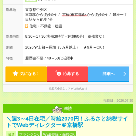
東京都中央区
勤務地
東京駅から徒歩3分
/
京橋(東京都)駅
から徒歩3分
/
銀座一丁
目駅から徒歩7分
住宅・不動産・建設
8:30～17:30(実働:8時間) (休憩60分) ※残業なし
勤務時間
2026/9/上旬～長期（3カ月以上） ★9月～OK！
期間
履歴書不要
/
40～50代活躍中
特徴
気になる！
応募する
詳細へ
掲載元企業名
アデコ株式会社
掲載日：2026.07.30
未読
＼週3～4日在宅／時給2070円！ふるさと納税サイ
トでWebディレクター＠京橋駅
派遣
ブランクOK
WEB登録・面接OK