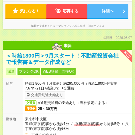
気になる！
応募する
詳細へ
掲載元企業名
ヒューマンリソシア株式会社 関東オフィス
掲載日：2026.08.07
未読
NEW
＜時給1800円＞9月スタート！不動産投資会社
で報告書＆データ作成など
派遣
ブランクOK
WEB登録・面接OK
時給1,800円【月収例】約295,000円（時給1,800円×実働
給与
7.67h×21日+残業3h）+交通費
交通費別途支給あり
○通勤交通費の支給あり（当社規定による）
交通費
25～30万円
月収例
東京都中央区
勤務地
宝町(東京都)駅から徒歩1分
/
京橋(東京都)駅
から徒歩5分
/
八
丁堀(東京都)駅から徒歩8分