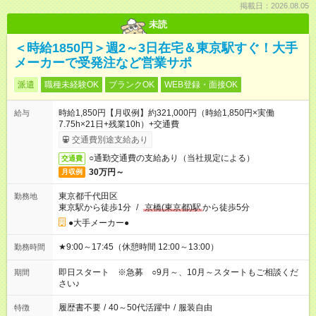
掲載日：2026.08.05
未読
＜時給1850円＞週2～3日在宅＆東京駅すぐ！大手
メーカーで受発注など営業サポ
派遣
職種未経験OK
ブランクOK
WEB登録・面接OK
時給1,850円【月収例】約321,000円（時給1,850円×実働
給与
7.75h×21日+残業10h）+交通費
交通費別途支給あり
○通勤交通費の支給あり（当社規定による）
交通費
30万円～
月収例
東京都千代田区
勤務地
東京駅から徒歩1分
/
京橋(東京都)駅
から徒歩5分
●大手メーカー●
★9:00～17:45（休憩時間 12:00～13:00）
勤務時間
即日スタート ※急募 ○9月～、10月～スタートもご相談くだ
期間
さい♪
履歴書不要
/
40～50代活躍中
/
服装自由
特徴