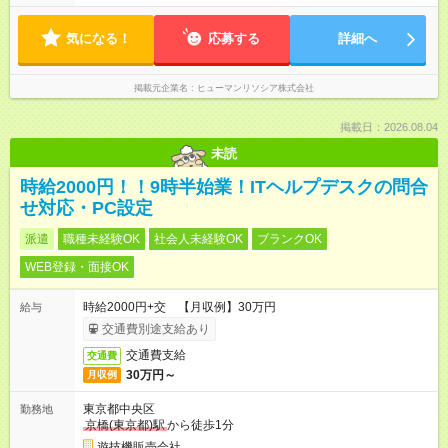
気になる！
応募する
詳細へ
掲載元企業名
ヒューマンリソシア株式会社
掲載日：2026.08.04
未読
時給2000円！！9時半始業！ITヘルプデスクの問合
せ対応・PC設定
派遣
職種未経験OK
社会人未経験OK
ブランクOK
WEB登録・面接OK
時給2000円+交 【月収例】30万円
給与
交通費別途支給あり
交通費支給
交通費
30万円～
月収例
東京都中央区
勤務地
京橋(東京都)駅
から徒歩1分
遊技機販売会社