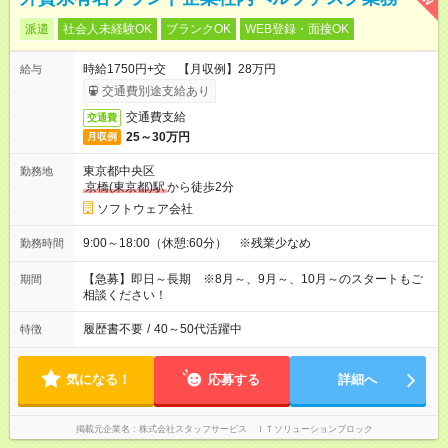
派遣
社会人未経験OK
ブランクOK
WEB登録・面接OK
時給1750円+交 【月収例】28万円
給与
交通費別途支給あり
交通費支給
交通費
25～30万円
月収例
東京都中央区
勤務地
京橋(東京都)駅
から徒歩2分
ソフトウェア会社
9:00～18:00（休憩:60分） ※残業少なめ
勤務時間
【急募】即日～長期 ※8月～、9月～、10月～のスタートもご
期間
相談ください！
履歴書不要
/
40～50代活躍中
特徴
気になる！
応募する
詳細へ
掲載元企業名
株式会社スタッフサービス ＩＴソリューションブロック