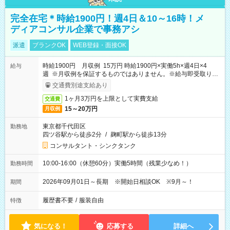
完全在宅＊時給1900円！週4日＆10～16時！メ
ディアコンサル企業で事務アシ
派遣
ブランクOK
WEB登録・面接OK
時給1900円 月収例 15万円 時給1900円×実働5h×週4日×4
給与
週 ※月収例を保証するものではありません。※給与即受取りサ
ービス利用可（利用条件有）
交通費別途支給あり
1ヶ月3万円を上限として実費支給
交通費
15～20万円
月収例
東京都千代田区
勤務地
四ツ谷駅から徒歩2分
/
麹町駅から徒歩13分
コンサルタント・シンクタンク
10:00-16:00（休憩60分）実働5時間（残業少なめ！）
勤務時間
2026年09月01日～長期 ※開始日相談OK ※9月～！
期間
履歴書不要
/
服装自由
特徴
気になる！
応募する
詳細へ