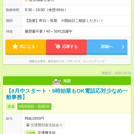
9:30～18:00（休憩:60分）
勤務時間
【急募】即日～長期 ※開始日ご相談ください！
期間
履歴書不要
/
40～50代活躍中
特徴
気になる！
応募する
詳細へ
掲載元企業名
株式会社スタッフサービス・エンジニアリング
掲載日：2026.08.03
未読
【8月中スタート・9時始業もOK電話応対少なめ一
般事務】
派遣
WEB登録・面接OK
時給1950円
給与
交通費別途支給あり
交通費支給
交通費