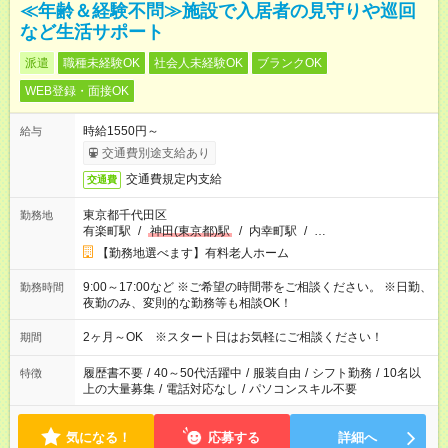
≪年齢＆経験不問≫施設で入居者の見守りや巡回
など生活サポート
派遣
職種未経験OK
社会人未経験OK
ブランクOK
WEB登録・面接OK
時給1550円～
給与
交通費別途支給あり
交通費規定内支給
交通費
東京都千代田区
勤務地
有楽町駅
/
神田(東京都)駅
/
内幸町駅
/
…
【勤務地選べます】有料老人ホーム
9:00～17:00など ※ご希望の時間帯をご相談ください。 ※日勤、
勤務時間
夜勤のみ、変則的な勤務等も相談OK！
2ヶ月～OK ※スタート日はお気軽にご相談ください！
期間
履歴書不要
/
40～50代活躍中
/
服装自由
/
シフト勤務
/
10名以
特徴
上の大量募集
/
電話対応なし
/
パソコンスキル不要
気になる！
応募する
詳細へ