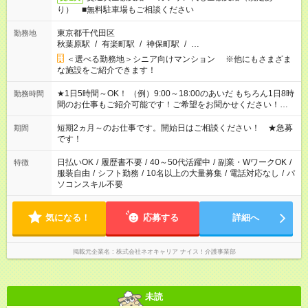
り） ■無料駐車場もご相談ください
東京都千代田区
勤務地
秋葉原駅
/
有楽町駅
/
神保町駅
/
…
＜選べる勤務地＞シニア向けマンション ※他にもさまざま
な施設をご紹介できます！
★1日5時間～OK！ （例）9:00～18:00のあいだ もちろん1日8時
勤務時間
間のお仕事もご紹介可能です！ご希望をお聞かせください！★家
庭の都合でお休みが必要な場合も遠慮なくご相談ください。 ※
週最低15時間以上の勤務が必要です
短期2ヵ月～のお仕事です。開始日はご相談ください！ ★急募
期間
です！
日払いOK
/
履歴書不要
/
40～50代活躍中
/
副業・WワークOK
/
特徴
服装自由
/
シフト勤務
/
10名以上の大量募集
/
電話対応なし
/
パ
ソコンスキル不要
気になる！
応募する
詳細へ
掲載元企業名
株式会社ネオキャリア ナイス！介護事業部
未読