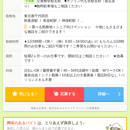
交通費全額支給 ■ガソリン代も全額支給（規定あ
交通費
り） ■無料駐車場もご相談ください
東京都千代田区
勤務地
秋葉原駅
/
有楽町駅
/
神保町駅
/
…
＜選べる勤務地＞シニア向けマンション ※他にもさまざま
な施設をご紹介できます！
★1日5時間～OK！ （例）9:00～18:00のあいだ もちろん1日8時
勤務時間
間のお仕事もご紹介可能です！ご希望をお聞かせください！★家
庭の都合でお休みが必要な場合も遠慮なくご相談ください。 ※
週最低15時間以上の勤務が必要です
短期2ヵ月～のお仕事です。開始日はご相談ください！ ★急募
期間
です！
日払いOK
/
履歴書不要
/
40～50代活躍中
/
副業・WワークOK
/
特徴
服装自由
/
シフト勤務
/
10名以上の大量募集
/
電話対応なし
/
パ
ソコンスキル不要
気になる！
応募する
詳細へ
掲載元企業名
株式会社ネオキャリア ナイス！介護事業部
興味のあるバイト
は、とりあえず保存しよう♪
保存した求人は、後からまとめて応募できるよ。