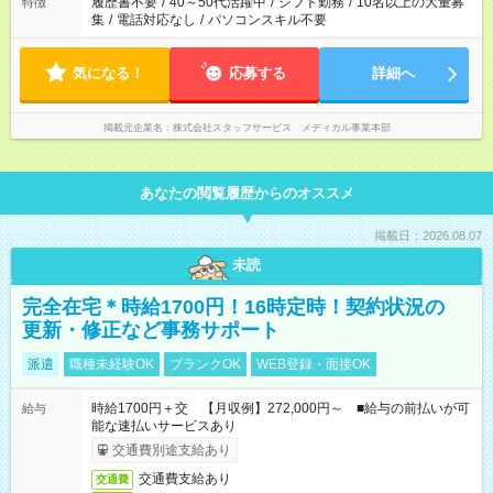
履歴書不要
/
40～50代活躍中
/
シフト勤務
/
10名以上の大量募
特徴
集
/
電話対応なし
/
パソコンスキル不要
気になる！
応募する
詳細へ
掲載元企業名
株式会社スタッフサービス メディカル事業本部
あなたの閲覧履歴からのオススメ
掲載日：2026.08.07
未読
完全在宅＊時給1700円！16時定時！契約状況の
更新・修正など事務サポート
派遣
職種未経験OK
ブランクOK
WEB登録・面接OK
時給1700円＋交 【月収例】272,000円～ ■給与の前払いが可
給与
能な速払いサービスあり
交通費別途支給あり
交通費支給あり
交通費