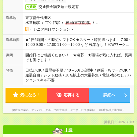
交通費全額支給※規定有
交通費
東京都千代田区
勤務地
水道橋駅
/
市ケ谷駅
/
神田(東京都)駅
/
…
＜シニア向けマンション＞
★1日6時間～の時短シフトOK ★スタート時間選べます！ 7:00～
勤務時間
16:00 9:00～17:00 11:00～19:00 など 残業なし！ ※Wワークの
場合、他のお仕事と合わせ週40時間超の就業はご案内できませ
ん ※法令に基づき、週20時間以上勤務は社会保険への加入対象
開始日はご相談ください！ ★急募 ★職場が気に入れば、長期
期間
となります ※労働者派遣法（日雇い派遣の原則禁止）により、
でも働けます！
短時間・短期間の就業はご案内が難しい場合があります
日払いOK
/
履歴書不要
/
40～50代活躍中
/
副業・WワークOK
/
特徴
服装自由
/
シフト勤務
/
10名以上の大量募集
/
電話対応なし
/
パ
ソコンスキル不要
気になる！
応募する
詳細へ
掲載元企業名
マンパワーグループ株式会社 ケアサービス事業部 （医療福祉介護関連）
掲載日：2026.08.03
未読