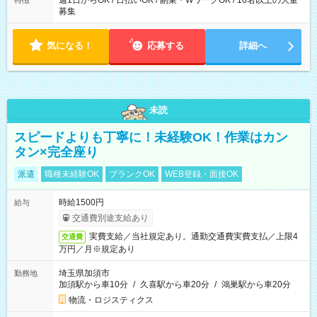
週1日からOK / 日払いOK / 副業・WワークOK / 10名以上の大量
特徴
募集
気になる！
応募する
詳細へ
未読
スピードよりも丁寧に！未経験OK！作業はカン
タン×完全座り
派遣
職種未経験OK
ブランクOK
WEB登録・面接OK
時給1500円
給与
交通費別途支給あり
実費支給／当社規定あり。通勤交通費実費支払／上限4
交通費
万円／月※規定あり
埼玉県加須市
勤務地
加須駅から車10分
/
久喜駅から車20分
/
鴻巣駅から車20分
物流・ロジスティクス