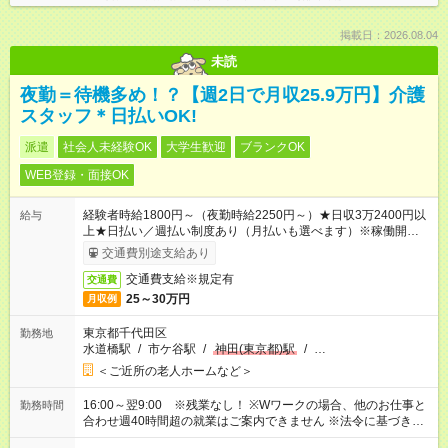
掲載日：2026.08.04
未読
夜勤＝待機多め！？【週2日で月収25.9万円】介護
スタッフ＊日払いOK!
派遣
社会人未経験OK
大学生歓迎
ブランクOK
WEB登録・面接OK
経験者時給1800円～（夜勤時給2250円～）★日収3万2400円以
給与
上★日払い／週払い制度あり（月払いも選べます）※稼働開始時
は手続き完了次第のお支払いとなります。
交通費別途支給あり
交通費支給※規定有
交通費
25～30万円
月収例
東京都千代田区
勤務地
水道橋駅
/
市ケ谷駅
/
神田(東京都)駅
/
…
＜ご近所の老人ホームなど＞
16:00～翌9:00 ※残業なし！ ※Wワークの場合、他のお仕事と
勤務時間
合わせ週40時間超の就業はご案内できません ※法令に基づき、
週20時間以上勤務は社会保険への加入対象となります ※労働者