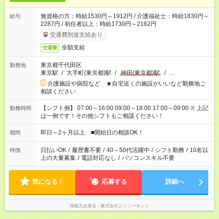
無資格の方：時給1530円～1912円 / 介護福祉士：時給1830円～
給与
2287円 / 初任者以上：時給1730円～2162円
交通費別途支給あり
全額支給
交通費
東京都千代田区
勤務地
東京駅
/
大手町(東京都)駅
/
神田(東京都)駅
/
…
介護施設や病院など ★自宅近くの施設がいいなど勤務地ご
相談ください
【シフト例】 07:00～16:00 09:00～18:00 17:00～09:00 ※ 上記
勤務時間
は一例です！その他シフトもご相談ください！
即日～2ヶ月以上 ■開始日の相談OK！
期間
日払いOK
/
履歴書不要
/
40～50代活躍中
/
シフト勤務
/
10名以
特徴
上の大量募集
/
電話対応なし
/
パソコンスキル不要
気になる！
応募する
詳細へ
掲載元企業名
株式会社ニッソーネット