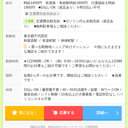
時給1600円 有資格・有経験時給1800円 介護福祉士時給
給与
1900円 ■日払いOK（規定あり）※即日払い不可
交通費別途支給あり
交通費全額支給 ■ガソリン代も全額支給（規定あ
交通費
り） ■無料駐車場もご相談ください
東京都千代田区
勤務地
秋葉原駅
/
有楽町駅
/
神保町駅
/
…
＜選べる勤務地＞シニア向けマンション ※他にもさまざま
な施設をご紹介できます！
★1日5時間～OK！ （例）9:00～18:00のあいだ もちろん1日8時
勤務時間
間のお仕事もご紹介可能です！ご希望をお聞かせください！★家
庭の都合でお休みが必要な場合も遠慮なくご相談ください。 ※
週最低15時間以上の勤務が必要です
短期2ヵ月～のお仕事です。開始日はご相談ください！ ★急募
期間
です！
日払いOK
/
履歴書不要
/
40～50代活躍中
/
副業・WワークOK
/
特徴
服装自由
/
シフト勤務
/
10名以上の大量募集
/
電話対応なし
/
パ
ソコンスキル不要
気になる！
応募する
詳細へ
掲載元企業名
株式会社ネオキャリア ナイス！介護事業部