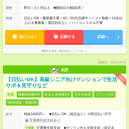
即日～2ヶ月以上 ■開始日の相談OK！
期間
日払いOK
/
履歴書不要
/
40～50代活躍中
/
シフト勤務
/
10名以
特徴
上の大量募集
/
電話対応なし
/
パソコンスキル不要
気になる！
応募する
詳細へ
掲載元企業名
株式会社ニッソーネット
掲載日：2026.08.07
未読
NEW
【日払いOK】高級シニア向けマンションで生活
サポ＆見守りなど
派遣
職種未経験OK
社会人未経験OK
大学生歓迎
ブランクOK
WEB登録・面接OK
時給1600円～ ■日払いOK（規定あり）※即日払い不可
給与
交通費別途支給あり
交通費全額支給 ■ガソリン代も全額支給（規定あ
交通費