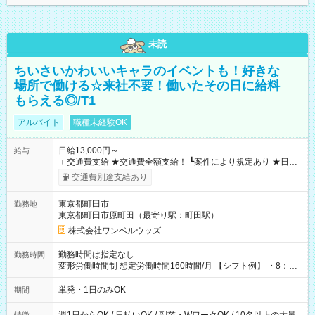
未読
ちいさいかわいいキャラのイベントも！好きな
場所で働ける☆来社不要！働いたその日に給料
もらえる◎/T1
アルバイト
職種未経験OK
日給13,000円～
給与
＋交通費支給 ★交通費全額支給！ ┗案件により規定あり ★日払
いOK！（規定あり） ┗働いたその日に現金GET♪ お仕事後はコ
交通費別途支給あり
ンビニATMから 日払い分を引き落とせます！ 【試用期間】試
用期間なし
東京都町田市
勤務地
東京都町田市原町田（最寄り駅：町田駅）
株式会社ワンベルウッズ
勤務時間は指定なし
勤務時間
変形労働時間制 想定労働時間160時間/月 【シフト例】 ・8：00
～21：00
単発・1日のみOK
期間