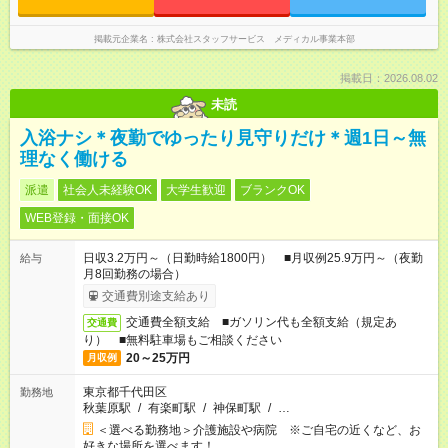
掲載元企業名
株式会社スタッフサービス メディカル事業本部
掲載日：2026.08.02
未読
入浴ナシ＊夜勤でゆったり見守りだけ＊週1日～無
理なく働ける
派遣
社会人未経験OK
大学生歓迎
ブランクOK
WEB登録・面接OK
日収3.2万円～（日勤時給1800円） ■月収例25.9万円～（夜勤
給与
月8回勤務の場合）
交通費別途支給あり
交通費全額支給 ■ガソリン代も全額支給（規定あ
交通費
り） ■無料駐車場もご相談ください
20～25万円
月収例
東京都千代田区
勤務地
秋葉原駅
/
有楽町駅
/
神保町駅
/
…
＜選べる勤務地＞介護施設や病院 ※ご自宅の近くなど、お
好きな場所を選べます！