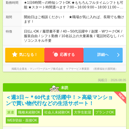
★1日6時間～の時短シフトOK ★もちろんフルタイムシフトも可
勤務時間
能 ★スタート時間選べます 7:00～16:00 9:00～18:00 11:00～
20:00 など 残業なし！ ※Wワークの場合、他のお仕事と合わせ
週40時間超の就業はご案内できません ※法令に基づき、週20時
開始日はご相談ください！ ★職場が気に入れば、長期でも働け
期間
間以上勤務は社会保険への加入対象となります ※労働者派遣法
ます！
（日雇い派遣の原則禁止）により、短時間・短期間の就業はご
案内が難しい場合があります
日払いOK
/
履歴書不要
/
40～50代活躍中
/
副業・WワークOK
/
特徴
服装自由
/
シフト勤務
/
10名以上の大量募集
/
電話対応なし
/
パ
ソコンスキル不要
気になる！
応募する
詳細へ
掲載元企業名
マンパワーグループ株式会社 ケアサービス事業部 （医療福祉介護関連）
掲載日：2026.08.05
未読
NEW
＜週3日～＊60代まで活躍中！＞高級マンショ
ンで買い物代行などの生活サポート！
派遣
職種未経験OK
社会人未経験OK
大学生歓迎
ブランクOK
WEB登録・面接OK