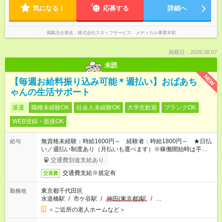
気になる！
応募する
詳細へ
掲載元企業名
株式会社スタッフサービス メディカル事業本部
掲載日：2026.08.07
未読
NEW
【毎週お給料振り込み可能＊週払い】おばあち
ゃんの生活サポート
派遣
職種未経験OK
社会人未経験OK
大学生歓迎
ブランクOK
WEB登録・面接OK
無資格未経験：時給1600円～ 経験者：時給1800円～ ★日払
給与
い／週払い制度あり（月払いも選べます）※稼働開始時は手続き
完了次第のお支払いとなります。
交通費別途支給あり
交通費支給※規定有
交通費
東京都千代田区
勤務地
水道橋駅
/
市ケ谷駅
/
神田(東京都)駅
/
…
＜ご近所の老人ホームなど＞