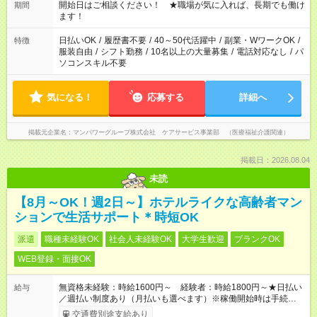
派遣法（日雇い派遣の原則禁止）により、短時間・短期間の就
開始日はご相談ください！ ★職場が気に入れば、長期でも働け
期間
業はご案内が難しい場合があります
ます！
日払いOK
/
履歴書不要
/
40～50代活躍中
/
副業・WワークOK
/
特徴
服装自由
/
シフト勤務
/
10名以上の大量募集
/
電話対応なし
/
パ
ソコンスキル不要
気になる！
応募する
詳細へ
掲載元企業名
マンパワーグループ株式会社 ケアサービス事業部 （医療福祉介護関連）
掲載日：2026.08.04
未読
【8月～OK！週2日～】ホテルライクな高齢者マン
ションで生活サポート＊時短OK
派遣
職種未経験OK
社会人未経験OK
大学生歓迎
ブランクOK
WEB登録・面接OK
無資格未経験：時給1600円～ 経験者：時給1800円～★日払い
給与
／週払い制度あり（月払いも選べます）※稼働開始時は手続き完
了次第のお支払いとなります。
交通費別途支給あり