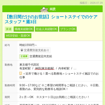
掲載日：2026.07.29
未読
【数日間だけのお世話】ショートステイでのケア
スタッフ＊週3日
派遣
職種未経験OK
社会人未経験OK
ブランクOK
WEB登録・面接OK
時給1550円～
給与
交通費別途支給あり
交通費規定内支給
交通費
東京都千代田区
勤務地
有楽町駅
/
神田(東京都)駅
/
内幸町駅
/
…
＜近所で働ける！選べる勤務地＞ショートステイ施設でのお
仕事
9:00～17:00など ※ご希望の時間帯をご相談ください。 ※日勤、
勤務時間
夜勤のみ、変則的な勤務等も相談OK！
2ヶ月～OK ※スタート日はお気軽にご相談ください！
期間