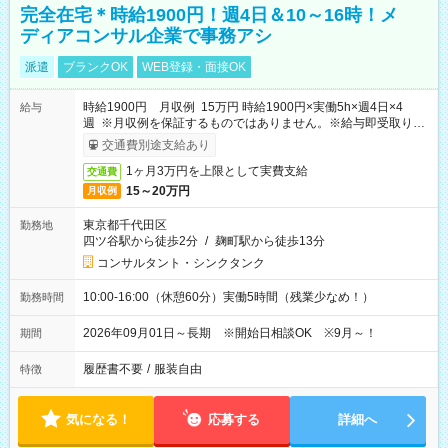
完全在宅＊時給1900円！週4日＆10～16時！メ
ディアコンサル企業で事務アシ
派遣
ブランクOK
WEB登録・面接OK
時給1900円 月収例 15万円 時給1900円×実働5h×週4日×4
給与
週 ※月収例を保証するものではありません。※給与即受取りサ
ービス利用可（利用条件有）
交通費別途支給あり
1ヶ月3万円を上限として実費支給
交通費
15～20万円
月収例
東京都千代田区
勤務地
四ツ谷駅から徒歩2分
/
麹町駅から徒歩13分
コンサルタント・シンクタンク
10:00-16:00（休憩60分）実働5時間（残業少なめ！）
勤務時間
2026年09月01日～長期 ※開始日相談OK ※9月～！
期間
履歴書不要
/
服装自由
特徴
気になる！
応募する
詳細へ