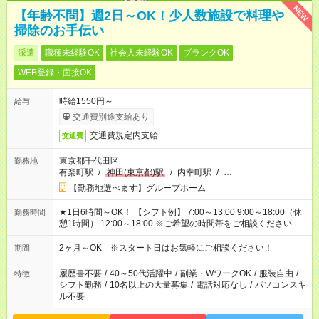
NEW
【年齢不問】週2日～OK！少人数施設で料理や
掃除のお手伝い
派遣
職種未経験OK
社会人未経験OK
ブランクOK
WEB登録・面接OK
時給1550円～
給与
交通費別途支給あり
交通費規定内支給
交通費
東京都千代田区
勤務地
有楽町駅
/
神田(東京都)駅
/
内幸町駅
/
…
【勤務地選べます】グループホーム
★1日6時間～OK！ 【シフト例】 7:00～13:00 9:00～18:00（休
勤務時間
憩1時間） 12:00～18:00 ※ご希望の時間帯をご相談ください。
※日勤、夜勤のみ、変則的な勤務等も相談OK！
2ヶ月～OK ※スタート日はお気軽にご相談ください！
期間
履歴書不要
/
40～50代活躍中
/
副業・WワークOK
/
服装自由
/
特徴
シフト勤務
/
10名以上の大量募集
/
電話対応なし
/
パソコンスキ
ル不要