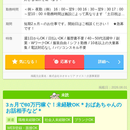
＜例＞ 夜勤（例） 16：00～翌9：00 16：30～翌9：30 17：00
勤務時間
～翌10：00 ※勤務時間は施設によって異なります 「土日祝は休
みたい」 「しっかり稼ぎたい」 「もう少し遅い時間から始めた
い」など ご希望にあったお仕事をご案内いたします。 ※未経験
短期2ヵ月～のお仕事です。開始日はご相談ください！ ★急募
期間
の方の場合は1～2ヶ月間は日中での仕事を経験いただき、 お
です！
仕事に慣れてからの夜勤になります。 ★家庭の都合でお休みが
必要な場合も遠慮なくご相談ください。
週1日からOK
/
日払いOK
/
履歴書不要
/
40～50代活躍中
/
副
特徴
業・WワークOK
/
服装自由
/
シフト勤務
/
10名以上の大量募
集
/
電話対応なし
/
パソコンスキル不要
気になる！
応募する
詳細へ
掲載元企業名
株式会社ネオキャリア ナイス！介護事業部
掲載日：2026.08.01
未読
3ヵ月で80万円稼ぐ！未経験OK＊おばあちゃんの
お話相手など＊
派遣
職種未経験OK
社会人未経験OK
ブランクOK
WEB登録・面接OK