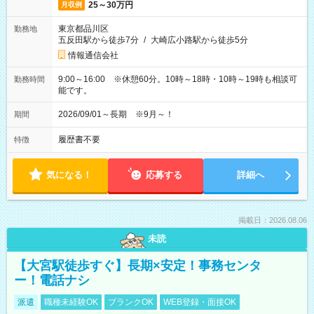
25～30万円
月収例
東京都品川区
勤務地
五反田駅から徒歩7分
/
大崎広小路駅から徒歩5分
情報通信会社
9:00～16:00 ※休憩60分。10時～18時・10時～19時も相談可
勤務時間
能です。
2026/09/01～長期 ※9月～！
期間
履歴書不要
特徴
気になる！
応募する
詳細へ
掲載日：2026.08.06
未読
【大宮駅徒歩すぐ】長期×安定！事務センタ
ー！電話ナシ
派遣
職種未経験OK
ブランクOK
WEB登録・面接OK