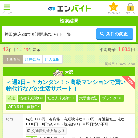
0
メニュー
気になる！
ログイン
検索結果
条件の変更
神田(東京都)で介護関連のバイト一覧
13
1,604
件中
1
～
13
件表示
平均時給:
円
新着順
時給順
人気順
掲載日：2026.08.08
未読
NEW
＜週3日～＊カンタン！＞高級マンションで買い
物代行などの生活サポート！
派遣
職種未経験OK
社会人未経験OK
大学生歓迎
ブランクOK
WEB登録・面接OK
時給1600円 有資格・有経験時給1800円 介護福祉士時給
給与
1900円 ■日払いOK（規定あり）※即日払い不可
交通費別途支給あり