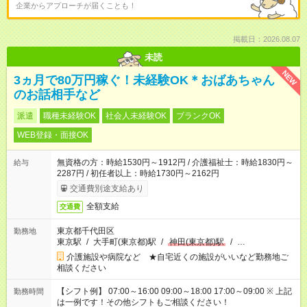
企業からアプローチが届くことも！
掲載日：2026.08.07
未読
NEW
3ヵ月で80万円稼ぐ！未経験OK＊おばあちゃん
のお話相手など
派遣
職種未経験OK
社会人未経験OK
ブランクOK
WEB登録・面接OK
無資格の方：時給1530円～1912円 / 介護福祉士：時給1830円～
給与
2287円 / 初任者以上：時給1730円～2162円
交通費別途支給あり
全額支給
交通費
東京都千代田区
勤務地
東京駅
/
大手町(東京都)駅
/
神田(東京都)駅
/
…
介護施設や病院など ★自宅近くの施設がいいなど勤務地ご
相談ください
【シフト例】 07:00～16:00 09:00～18:00 17:00～09:00 ※ 上記
勤務時間
は一例です！その他シフトもご相談ください！