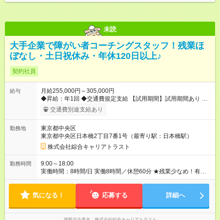
未読
大手企業で障がい者コーチングスタッフ！残業ほ
ぼなし・土日祝休み・年休120日以上♪
契約社員
月給255,000円～305,000円
給与
◆昇給：年1回 ◆交通費規定支給 【試用期間】試用期間あり 試用
期間の長さ：3ヶ月 雇用形態、給与は本採用時と同じです。
交通費別途支給あり
東京都中央区
勤務地
東京都中央区日本橋2丁目7番1号（最寄り駅：日本橋駅）
株式会社綜合キャリアトラスト
9:00～18:00
勤務時間
実働時間：8時間/日 実働8時間／休憩60分 ★残業少なめ！有給
も基本取りやすいので、プライベートも充実♪
気になる！
応募する
詳細へ
掲載元企業名
株式会社綜合キャリアトラスト