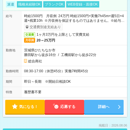
派遣
職種未経験OK
ブランクOK
WEB登録・面接OK
時給1500円 月収例 24万円 時給1500円×実働7h45m×週5日×4
給与
週+残業10h ※月収例を保証するものではありません。※給与即
受取りサービス利用可（利用条件有）
交通費別途支給あり
1ヶ月3万円を上限として実費支給
交通費
20～25万円
月収例
茨城県ひたちなか市
勤務地
勝田駅から徒歩16分
/
工機前駅から徒歩22分
総合商社
08:30-17:00（休憩45分）実働7時間45分
勤務時間
即日～長期 ※開始日相談OK
期間
履歴書不要
特徴
気になる！
応募する
詳細へ
掲載日：2026.08.06