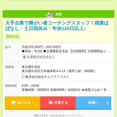
未読
大手企業で障がい者コーチングスタッフ！残業ほ
ぼなし・土日祝休み・年休120日以上♪
契約社員
月給255,000円～305,000円
給与
◆昇給：年1回 ◆交通費規定支給 【試用期間】試用期間あり 試用
期間の長さ：3ヶ月 雇用形態、給与は本採用時と同じです。
交通費別途支給あり
東京都中央区
勤務地
東京都中央区日本橋本町4-4-14（最寄り駅：神田駅）
株式会社綜合キャリアトラスト
9:00～18:00
勤務時間
実働時間：8時間/日 実働8時間／休憩60分 ★残業少なめ！有給
も基本取りやすいので、プライベートも充実♪
気になる！
応募する
詳細へ
掲載元企業名
株式会社綜合キャリアトラスト