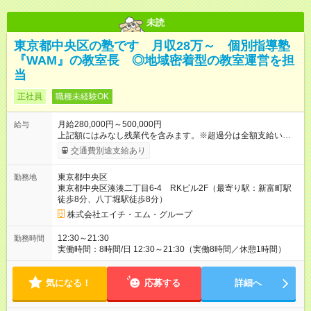
未読
東京都中央区の塾です 月収28万～ 個別指導塾
『WAM』の教室長 ◎地域密着型の教室運営を担
当
正社員
職種未経験OK
月給280,000円～500,000円
給与
上記額にはみなし残業代を含みます。※超過分は全額支給いたし
ます。 みなし残業代 66,000円／月 みなし残業時間 42時間／月
交通費別途支給あり
月給28万円～50万円 ◎東京都にある店舗での採用になります。
◎固定残業代（月42時間分／6万6000円～）を含みます。月42
東京都中央区
勤務地
時間を超える時間外労働には別途、残業手当を支給します。 ◎
東京都中央区湊湊二丁目6-4 RKビル2F（最寄り駅：新富町駅
上記金額は最低保証額です。経験や年齢、能力などを踏まえて
徒歩8分、八丁堀駅徒歩8分）
決定します。 ※試用期間は3ヶ月で、その間の雇用形態は正社員
です。そのほかの条件に変更はありません。 上記額にはみなし
株式会社エイチ・エム・グループ
残業代（月42時間分、6万6000円～）を含みます。※超過分は全
額支給します。 【試用期間】試用期間あり 試用期間の長さ：3
12:30～21:30
勤務時間
ヶ月 雇用形態、給与は本採用時と同じです。
実働時間：8時間/日 12:30～21:30（実働8時間／休憩1時間）
気になる！
応募する
詳細へ