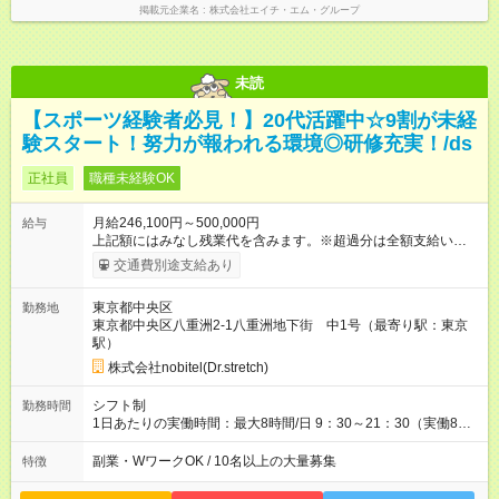
掲載元企業名
株式会社エイチ・エム・グループ
未読
【スポーツ経験者必見！】20代活躍中☆9割が未経
験スタート！努力が報われる環境◎研修充実！/ds
正社員
職種未経験OK
月給246,100円～500,000円
給与
上記額にはみなし残業代を含みます。※超過分は全額支給いたし
ます。 みなし残業代 38,400円／月 みなし残業時間 25時間／月
交通費別途支給あり
◆インセンティブについて ◎実績応じて毎月インセンティブを支
給！ 【スタッフ職】 1.ストレッチ売上(6000円~150，000円) 2.
東京都中央区
勤務地
指名料×勤続年数(0~50，000円) 3.商品売上(0~100，000円)※上
東京都中央区八重洲2-1八重洲地下街 中1号（最寄り駅：東京
限なし 【店長職】 1.店舗利益(40，000~425，000円) 2.商品売
駅）
上(0~100，000円)※上限なし ◎店長に昇格すると基本給5～6万
円UP！ 【研修期間中の給与】 ・月給：221，500円 ・基本給：
株式会社nobitel(Dr.stretch)
199，400円 ・固定残業代：23，000円（15時間分、超過分は別
途支給します。） ※研修期間：1～2か月 ※研修期間中は上記給
シフト制
勤務時間
与のみ変更となり、
その他
の待遇に変更はありません。 【試用
1日あたりの実働時間：最大8時間/日 9：30～21：30（実働8時
期間】試用期間なし
間） ※残業は月25～30hほどです。 ※土日祝日は基本出勤いた
だきます。9：30～21：30（実働8時間） ※残業は月25～30hほ
副業・WワークOK / 10名以上の大量募集
特徴
どです。 ※土日祝日は基本出勤いただきます。 ★急な残業はほ
ぼなし！ ⇒突発的な残業はほとんどなく、プライベートの予定