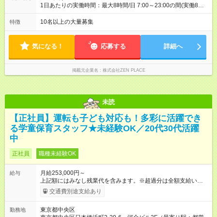
×12か月＋賞与） 備考：翻訳業務など、グローバル事業への貢
1日あたりの実働時間：最大8時間/日 7:00～23:00の間(実働8時
献手当を含む ■研修担当＋リーダー職 入社年数：15年目 年収：
間/休憩1時間) 月～日曜のうち週5日勤務、シフト制 ※週の勤務
約11，340，000円（＝基本給×12か月＋賞与） 備考：新人研
時間は40時間
10名以上の大量募集
特徴
修・養成コース開発の担当として貢献手当を含む 【試用期間】
試用期間あり 試用期間の長さ：3ヶ月 雇用形態、給与は本採用
時と同じです。
気になる！
応募する
詳細へ
掲載元企業名
株式会社ZEN PLACE
未読
【正社員】運転も子ども対応も！多彩に活躍でき
る学童保育スタッフ★未経験OK／20代30代活躍
中
正社員
職種未経験OK
月給253,000円～
給与
上記額にはみなし残業代を含みます。※超過分は全額支給いたし
ます。 みなし残業代 33,500円 ～ 52,500円／月 みなし残業時
交通費別途支給あり
間 15時間 ～ 25時間／月 上記額にはみなし残業代・運転手当を
含みます。 ※超過分は全額支給します 【初任給想定】 ・社会人
東京都中央区
勤務地
経験3年以上：月給29.2万（固定残業25時間分45,300円＋運転手