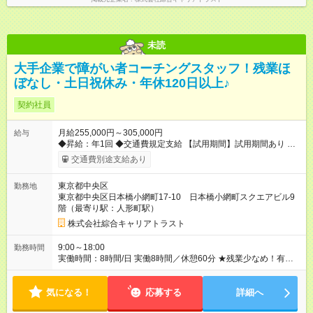
未読
大手企業で障がい者コーチングスタッフ！残業ほ
ぼなし・土日祝休み・年休120日以上♪
契約社員
月給255,000円～305,000円
給与
◆昇給：年1回 ◆交通費規定支給 【試用期間】試用期間あり 試用
期間の長さ：3ヶ月 雇用形態、給与は本採用時と同じです。
交通費別途支給あり
東京都中央区
勤務地
東京都中央区日本橋小網町17-10 日本橋小網町スクエアビル9
階（最寄り駅：人形町駅）
株式会社綜合キャリアトラスト
9:00～18:00
勤務時間
実働時間：8時間/日 実働8時間／休憩60分 ★残業少なめ！有給
も基本取りやすいので、プライベートも充実♪
気になる！
応募する
詳細へ