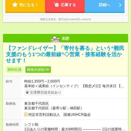
も立てやすいです。
気になる！
応募する
詳細へ
掲載元企業名
株式会社nobitel(Dr.stretch)
未読
【ファンドレイザー】「寄付を募る」という“難民
支援のもう1つの最前線”◇営業・接客経験を活か
せます！
契約社員
職種未経験OK
時給1,350円～2,000円
給与
基本給＋成果給（インセンティブ） 【勤怠〆日】毎月末日 【給
与支払】翌月15日 ────── モデル月収 ────── 【週5日／月
交通費別途支給あり
22日勤務】 1年目:月収28.1万(時給1350円～) 2年目:月収35.0万
(時給1400円～) 【週4日／月16日勤務】 1年目:月収20.5万(時給
東京都千代田区
勤務地
1350円～) 2年目:月収25.6万(時給1400円～) 【週3日／月12日勤
東京都千代田区（最寄り駅：神田駅）
務】 1年目:月収15.5万(時給1350円～) 2年目:月収19.4万(時給
1400円～) ※上記は1日8時間換算、成果給を加算した目安金額 ◇
特定非営利活動法人 国連UNHCR協会
時間外手当 ◇通勤手当 ◇健康管理補助 ◇インフルエンザ予防接
種補助 ◇成果給（個人業績／月毎）​ ◇チームボーナス（チーム
シフト制
勤務時間
業績／月毎） ◇チャレンジ昇給制度 ◇年次昇給制度 ◇昇格制度
1日あたりの実働時間：最大8時間/日 ─────── 1日の就業時間