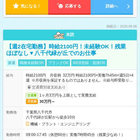
気になる！
応募する
詳細へ
掲載日：2026.08.06
未読
【週2在宅勤務】時給2100円！未経験OK！残業
ほぼなし▼八千代緑が丘でのお仕事
派遣
職種未経験OK
ブランクOK
WEB登録・面接OK
時給2100円 月収例 32万円 時給2100円×実働7h45m×週5日×4
給与
週 ※月収例を保証するものではありません。※給与即受取りサ
ービス利用可（利用条件有）
交通費別途支給あり
1ヶ月3万円を上限として実費支給
交通費
30万円～
月収例
千葉県八千代市
勤務地
八千代緑が丘駅から徒歩10分
機械・プラント・エンジニアリング
09:00-17:45（休憩60分）実働7時間45分（残業少なめ！）
勤務時間