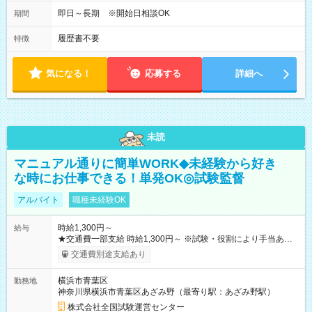
即日～長期 ※開始日相談OK
期間
履歴書不要
特徴
気になる！
応募する
詳細へ
未読
マニュアル通りに簡単WORK◆未経験から好き
な時にお仕事できる！単発OK◎試験監督
アルバイト
職種未経験OK
時給1,300円～
給与
★交通費一部支給 時給1,300円～ ※試験・役割により手当あり
※勤務回数により昇給あり 【即給（前払い）オプションあ
交通費別途支給あり
り！】 希望される場合、勤務から1週間ほどで給与の一部を受け
取れます。 ※手数料418円がかかります。 【過去試験日の収入
横浜市青葉区
勤務地
例】 ・河合塾模擬試験 8:30～17:30（休憩1時間） 時給1,300円
神奈川県横浜市青葉区あざみ野（最寄り駅：あざみ野駅）
×8時間＝日収10,400円＋交通費 ※当日の役割により時給＋100
円の場合あり ・国家試験 7:00～13:30（休憩なし） 時給1,300
株式会社全国試験運営センター