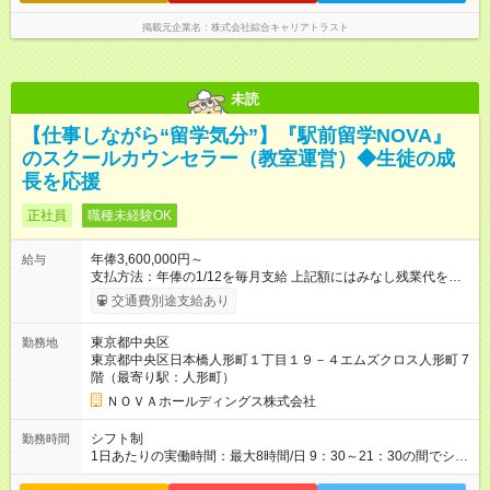
掲載元企業名
株式会社綜合キャリアトラスト
未読
【仕事しながら“留学気分”】『駅前留学NOVA』
のスクールカウンセラー（教室運営）◆生徒の成
長を応援
正社員
職種未経験OK
年俸3,600,000円～
給与
支払方法：年俸の1/12を毎月支給 上記額にはみなし残業代を含
みます。※超過分は全額支給いたします。 みなし残業代 30,000
交通費別途支給あり
円／月 みなし残業時間 15時間／月 ★頑張りが収入に直結！イン
センティブ。 ―――――――――――― 校舎の目標達成度な
東京都中央区
勤務地
ど、成果に応じて年2回インセンティブを支給します。一般職の
東京都中央区日本橋人形町１丁目１９－４エムズクロス人形町 7
社員が、半期で20～30万円のインセンティブを手にした実績
階（最寄り駅：人形町）
も。頑張りが目に見える形で収入に還元されるため、高いモチ
ベーションで仕事に取り組めます。 ★毎月チャンスあり！スピ
ＮＯＶＡホールディングス株式会社
ーディな昇格。 ―――――――――――― 年1回の査定に加
え、毎月、現場の管理職が優秀な人材を役員に推薦する制度が
シフト制
勤務時間
あります。実力が認められれば、年度の途中でも昇格。実際、
1日あたりの実働時間：最大8時間/日 9：30～21：30の間でシフ
入社2～3年目でサブマネージャーへ、20代で管理職へとキャリ
ト制 ［ シフト例 ］ ・平日⇒12：30-21：30 ・土日祝⇒10：00-
アアップするケースも珍しくありません。 【試用期間】試用期