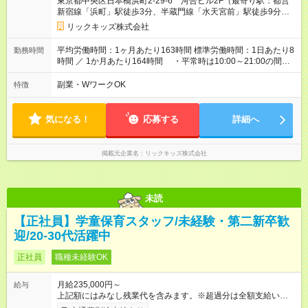
東京都中央区日本橋浜町2-29-6 河合ビル2F（最寄り駅：都営
当18,000円＋調整給7,200円を含む）＋通勤手当（一律支給）
新宿線「浜町」駅徒歩3分、半蔵門線「水天宮前」駅徒歩9分、
20,000円＋業績賞与年2回 ・社会人経験3年未満：月給27.3万
日比谷線/浅草線「人形町」駅徒歩9分）
（固定残業15時間分26300円＋運転手当18,000円＋調整給7,200
リックキッズ株式会社
円を含む）＋通勤手当（一律支給）20,000円＋業績賞与年2回
【
その他
諸手当】 ・近隣手当（月額4500円※条件あり） ・役
平均労働時間：1ヶ月あたり163時間 標準労働時間：1日あたり8
勤務時間
職手当（副教室長手当・教室長手当・マネージャー手当など）
時間 ／ 1か月あたり164時間 ・平常時は10:00～21:00の間で6
・時間外手当 ・宿泊手当 ・引越し手当（条件あり） 【試用期
～8時間程度 ・小学生の長期休みは6:30～21:00の間で8～10時
間】試用期間あり 試用期間の長さ：3ヶ月 雇用形態、給与は本
間程度 ※3ヶ月ごとに勤務時間を調整・精算します ※毎週火
副業・WワークOK
特徴
採用時と同じです。
曜日（10:00～11:30）に全体会議 平均労働時間：1ヶ月あたり
163時間 標準労働時間：1日あたり8時間 ／ 1か月あたり164時
間 ・平常時は10:00～21:00の間で6～8時間程度 ・小学生の長
気になる！
応募する
詳細へ
期休みは6:30～21:00の間で8～10時間程度 ※3ヶ月ごとに勤務
時間を調整・精算します ※毎週火曜日（10:00～11:30）に全
体会議
掲載元企業名
リックキッズ株式会社
未読
【正社員】学童保育スタッフ/未経験・第二新卒歓
迎/20-30代活躍中
正社員
職種未経験OK
月給235,000円～
給与
上記額にはみなし残業代を含みます。※超過分は全額支給いたし
ます。 みなし残業代 26,300円 ～ 45,300円／月 みなし残業時