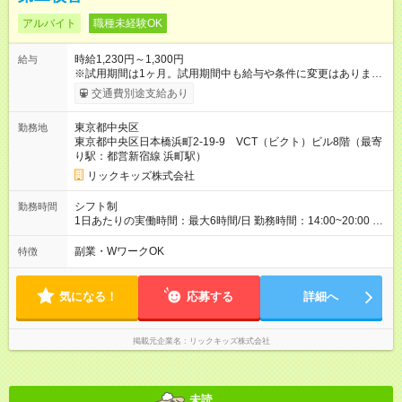
アルバイト
職種未経験OK
時給1,230円～1,300円
給与
※試用期間は1ヶ月。試用期間中も給与や条件に変更はありませ
ん。 【試用期間】試用期間あり 試用期間の長さ：1ヶ月 雇用形
交通費別途支給あり
態、給与は本採用時と同じです。
東京都中央区
勤務地
東京都中央区日本橋浜町2-19-9 VCT（ビクト）ビル8階（最寄
り駅：都営新宿線 浜町駅）
リックキッズ株式会社
シフト制
勤務時間
1日あたりの実働時間：最大6時間/日 勤務時間：14:00~20:00 週
3-5日から勤務可能！ 場合によって、平日の朝から勤務可能
副業・WワークOK
特徴
気になる！
応募する
詳細へ
掲載元企業名
リックキッズ株式会社
未読