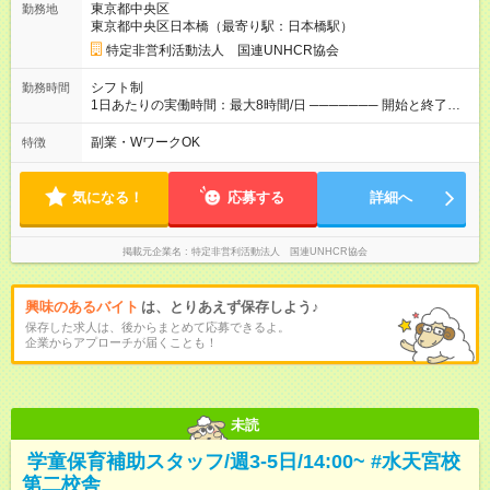
東京都中央区
勤務地
万(時給1400円～) 【週4日／月16日勤務の場合】 1年目:月収
東京都中央区日本橋（最寄り駅：日本橋駅）
20.5万(時給1350円～) 2年目:月収25.6万(時給1400円～) 【週5日
／月22日勤務の場合】 1年目:月収28.1万(時給1350円～) 2年目:
特定非営利活動法人 国連UNHCR協会
月収35.0万(時給1400円～) ※上記は1日8時間換算、成果給を加
算した目安金額です ◇時間外手当 ◇通勤手当 ◇健康管理補助 ◇
シフト制
勤務時間
インフルエンザ予防接種補助 ◇成果給（個人業績／月毎）​ ◇チ
1日あたりの実働時間：最大8時間/日 ─────── 開始と終了時
ームボーナス（チーム業績／月毎） ◇チャレンジ昇給制度 ◇年
間 ─────── 8:00～21:00の中でシフト制 ※実働8時間（休憩
次昇給制度 ◇昇格制度 【試用期間】試用期間あり 試用期間の長
60分） ※活動場所により開始・終了時間は変動 ─────── 選
副業・WワークOK
特徴
さ：1ヶ月 雇用形態、給与は本採用時と同じです。 初回は1か月
べる働き方 ─────── シフト希望を伺います たとえば 日火木
契約でトライアル期間（給与・待遇に差異なし）
や月水金日、火水金土日など フルタイムで取り組みたい方も、
Ｗワーク希望の方も歓迎◎
気になる！
応募する
詳細へ
掲載元企業名
特定非営利活動法人 国連UNHCR協会
興味のあるバイト
は、とりあえず保存しよう♪
保存した求人は、後からまとめて応募できるよ。
企業からアプローチが届くことも！
未読
学童保育補助スタッフ/週3-5日/14:00~ #水天宮校
第二校舎