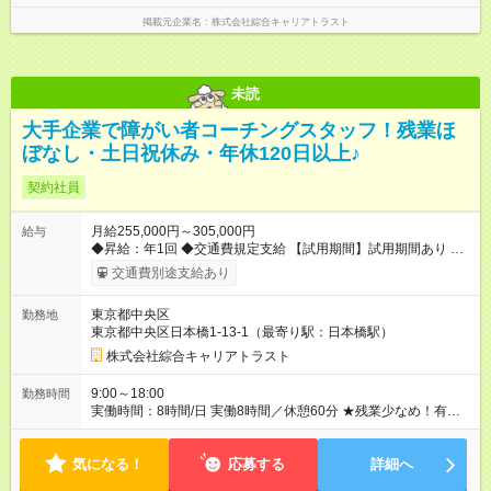
掲載元企業名
株式会社綜合キャリアトラスト
未読
大手企業で障がい者コーチングスタッフ！残業ほ
ぼなし・土日祝休み・年休120日以上♪
契約社員
月給255,000円～305,000円
給与
◆昇給：年1回 ◆交通費規定支給 【試用期間】試用期間あり 試用
期間の長さ：3ヶ月 雇用形態、給与は本採用時と同じです。
交通費別途支給あり
東京都中央区
勤務地
東京都中央区日本橋1-13-1（最寄り駅：日本橋駅）
株式会社綜合キャリアトラスト
9:00～18:00
勤務時間
実働時間：8時間/日 実働8時間／休憩60分 ★残業少なめ！有給
も基本取りやすいので、プライベートも充実♪
気になる！
応募する
詳細へ