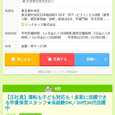
交通費別途支給あり
間 15時間 ～ 25時間／月 上記額にはみなし残業代・調整給を含
みます。 ※超過分は全額支給します 【初任給想定】 ・社会人経
東京都中央区
勤務地
験3年以上： 月給27,4万（固定残業25時間分45300円＋調整給
東京都中央区日本橋浜町2-19-9 VCT（ビクト）ビル8階（最寄
7,200円を含む）＋通勤手当（一律支給）20,000円＋業績賞与年
り駅：都営新宿線「浜町」駅徒歩4分、半蔵門線「水天宮前」駅
2回（会社・個人の業績による） ・社会人経験3年未満： 月給
徒歩9分、日比谷線/浅草線「人形町」駅徒歩8分）
25,5万（固定残業15時間分26300円＋調整給7,200円を含む）＋
リックキッズ株式会社
通勤手当（一律支給）20,000円＋業績賞与年2回（会社・個人の
業績による） 【
その他
諸手当】 ・運転手当（月額18,000円※条
平均労働時間：1ヶ月あたり163時間 標準労働時間：1日あたり8
勤務時間
件あり） ・近隣手当（月額4500円※条件あり） ・役職手当（副
時間 ／ 1か月あたり163時間 ・平常時は10:00～21:00の間で6
教室長手当・教室長手当・マネージャー手当など） ・時間外手
～8時間程度 ・小学生の長期休みは6:30～21:00の間で8～10時
当 ・宿泊手当 ・引越し手当（条件あり） 【試用期間】試用期間
間程度 ※3ヶ月ごとに勤務時間を調整・精算します ※毎週火曜
副業・WワークOK
特徴
あり 試用期間の長さ：3ヶ月 雇用形態、給与は本採用時と同じ
日（10:00～11:30）に全体会議 平均労働時間：1ヶ月あたり163
です。
時間 標準労働時間：1日あたり8時間 ／ 1か月あたり163時間
・平常時は10:00～21:00の間で6～8時間程度 ・小学生の長期休
気になる！
応募する
詳細へ
みは6:30～21:00の間で8～10時間程度 ※3ヶ月ごとに勤務時間
を調整・精算します ※毎週火曜日（10:00～11:30）に全体会議
掲載元企業名
リックキッズ株式会社
未読
【正社員】運転も子ども対応も！多彩に活躍でき
る学童保育スタッフ★未経験OK／20代30代活躍
中