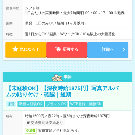
円（役割手当＋100円）×6時間＝日収8,400円＋交通費 【試用期
間】試用期間なし
シフト制
勤務時間
1日あたりの実働時間：最大7時間/日 09：00～17：00 ※勤務時
間は 試験により異なります。
単発・1日のみOK / 短期（1ヶ月以内）
期間
週1日からOK / 副業・WワークOK / 10名以上の大量募集
特徴
気になる！
応募する
詳細へ
未読
【未経験OK】【深夜時給1875円】写真アルバ
ムの貼り付け・確認｜短期
派遣
職種未経験OK
ブランクOK
WEB登録・面接OK
時給1500円／夜22時～翌5時までは深夜時給1875円
給与
交通費別途支給あり
実費支給／当社規定あり。
交通費