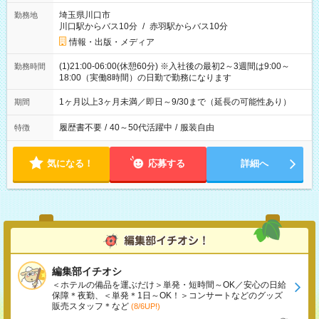
埼玉県川口市
勤務地
川口駅からバス10分
/
赤羽駅からバス10分
情報・出版・メディア
(1)21:00-06:00(休憩60分) ※入社後の最初2～3週間は9:00～
勤務時間
18:00（実働8時間）の日勤で勤務になります
1ヶ月以上3ヶ月未満／即日～9/30まで（延長の可能性あり）
期間
履歴書不要
/
40～50代活躍中
/
服装自由
特徴
気になる！
応募する
詳細へ
編集部イチオシ
＜ホテルの備品を運ぶだけ＞単発・短時間～OK／安心の日給
保障＊夜勤、＜単発＊1日～OK！＞コンサートなどのグッズ
販売スタッフ＊など
(8/6UP!)