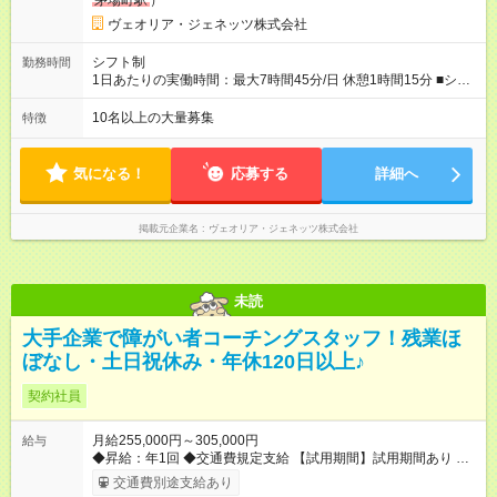
茅場町駅
）
ヴェオリア・ジェネッツ株式会社
シフト制
勤務時間
1日あたりの実働時間：最大7時間45分/日 休憩1時間15分 ■シフ
ト例 ・9：00～18：00 （メイン） ・8：00～17：00 （土日
祝、月1～2回） ・13：00～22：00 ・7：00～16：00 ※シフト
10名以上の大量募集
特徴
は予定を考慮し 前月末に決定 ★年間休日125日！ プライベ
ートも充実 ★完全週休2日制 ★夏季・年末年始休暇で リフレ
ッシュできます
気になる！
応募する
詳細へ
掲載元企業名
ヴェオリア・ジェネッツ株式会社
未読
大手企業で障がい者コーチングスタッフ！残業ほ
ぼなし・土日祝休み・年休120日以上♪
契約社員
月給255,000円～305,000円
給与
◆昇給：年1回 ◆交通費規定支給 【試用期間】試用期間あり 試用
期間の長さ：3ヶ月 雇用形態、給与は本採用時と同じです。
交通費別途支給あり