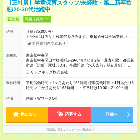
【正社員】学童保育スタッフ/未経験・第二新卒歓
迎/20-30代活躍中
正社員
職種未経験OK
月給235,000円～
給与
上記額にはみなし残業代を含みます。※超過分は全額支給いたし
ます。 みなし残業代 26,300円 ～ 45,300円／月 みなし残業時
交通費別途支給あり
間 15時間 ～ 25時間／月 上記額にはみなし残業代・調整給を含
みます。 ※超過分は全額支給します 【初任給想定】 ・社会人経
東京都中央区
勤務地
験3年以上： 月給27,4万（固定残業25時間分45300円＋調整給
東京都中央区日本橋浜町2-29-6 河合ビル2階（最寄り駅：都営新
7,200円）＋通勤手当（一律支給）20,000円を含む＋業績賞与年
宿線「浜町」駅徒歩3分、半蔵門線「水天宮前」駅徒歩9分、日
2回（会社・個人の業績による） ・社会人経験3年未満： 月給
比谷線/浅草線「人形町」駅徒歩9分）
25,5万（固定残業15時間分26300円＋調整給7,200円を含む）＋
リックキッズ株式会社
通勤手当（一律支給）20,000円＋業績賞与年2回（会社・個人の
業績による） 【
その他
諸手当】 ・運転手当（月額18,000円※条
平均労働時間：1ヶ月あたり163時間 標準労働時間：1日あたり8
勤務時間
件あり） ・近隣手当（月額4500円※条件あり） ・役職手当（副
時間 ／ 1か月あたり163時間 ・平常時は10:00～21:00の間で6
教室長手当・教室長手当・マネージャー手当など） ・時間外手
～8時間程度 ・小学生の長期休みは6:30～21:00の間で8～10時
当 ・宿泊手当 ・引越し手当（条件あり） 【試用期間】試用期間
間程度 ※3ヶ月ごとに勤務時間を調整・精算します ※毎週火曜
副業・WワークOK
特徴
あり 試用期間の長さ：3ヶ月 雇用形態、給与は本採用時と同じ
日（10:00～11:30）に全体会議 平均労働時間：1ヶ月あたり163
です。
時間 標準労働時間：1日あたり8時間 ／ 1か月あたり163時間
・平常時は10:00～21:00の間で6～8時間程度 ・小学生の長期休
気になる！
応募する
詳細へ
みは6:30～21:00の間で8～10時間程度 ※3ヶ月ごとに勤務時間
を調整・精算します ※毎週火曜日（10:00～11:30）に全体会議
掲載元企業名
リックキッズ株式会社