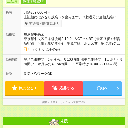
正社員
職種未経験OK
月給253,000円～
給与
上記額にはみなし残業代を含みます。※超過分は全額支給いたし
ます。 みなし残業代 33,500円 ～ 52,500円／月 みなし残業時
交通費別途支給あり
間 15時間 ～ 25時間／月 上記額にはみなし残業代・運転手当を
含みます。 ※超過分は全額支給します 【初任給想定】 ・社会人
東京都中央区
勤務地
経験3年以上：月給29.2万（固定残業25時間分45,300円＋運転手
東京都中央区日本橋浜町2-19-9 VCTビル8F（最寄り駅：都営
当18,000円＋調整給7,200円を含む）＋通勤手当20,000円（一律
新宿線「浜町」駅徒歩4分、半蔵門線「水天宮前」駅徒歩9分、
支給）＋業績賞与年2回 ・社会人経験3年未満：月給27.3万（固
日比谷線/浅草線「人形町」駅徒歩9分）
定残業15時間分26300円＋運転手当18,000円＋調整給7,200円を
リックキッズ株式会社
含む）＋通勤手当20,000円（一律支給）＋業績賞与年2回 【
その他
諸手当】 ・近隣手当（月額4500円※条件あり） ・役職
平均労働時間：1ヶ月あたり163時間 標準労働時間：1日あたり8
勤務時間
手当（副教室長手当・教室長手当・マネージャー手当など） ・
時間 ／ 1か月あたり164時間 ・平常時は10:00～21:00の間で6
時間外手当 ・宿泊手当 ・引越し手当（条件あり） 【試用期間】
～8時間程度 ・小学生の長期休みは6:30～21:00の間で8～10時
試用期間あり 試用期間の長さ：3ヶ月 雇用形態、給与は本採用
間程度 ※3ヶ月ごとに勤務時間を調整・精算します ※毎週火
副業・WワークOK
特徴
時と同じです。
曜日（10:00～11:30）に全体会議 平均労働時間：1ヶ月あたり
163時間 標準労働時間：1日あたり8時間 ／ 1か月あたり164時
間 ・平常時は10:00～21:00の間で6～8時間程度 ・小学生の長
気になる！
応募する
詳細へ
期休みは6:30～21:00の間で8～10時間程度 ※3ヶ月ごとに勤務
時間を調整・精算します ※毎週火曜日（10:00～11:30）に全
体会議
掲載元企業名
リックキッズ株式会社
未読