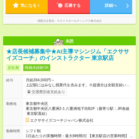
19：00 ★自分のペースで進めやすい！
間あり 試用期間の長さ：1ヶ月 ※ 雇用形態と給与に、本採用時
気になる！
―――――――――――― 一校舎を一人で担当する場合も多い
応募する
詳細へ
と異なる部分があります。 雇用形態：インターンシップ 給与：
ので、スケジュール管理はあなた次第。「今日は定時で帰っ
時給 1,400円以上 ※月途中での入社の場合、その月の月末までは
て、明日に備えよう」など、調整しやすい環境です。
インターンとして勤務になります。
掲載元企業名
ＮＯＶＡホールディングス株式会社
未読
★店長候補募集中★AI主導マシンジム「エクササ
イズコーチ」のインストラクター 東京駅店
正社員
職種未経験OK
月給284,000円～
給与
上記額にはみなし残業代を含みます。※超過分は全額支給いたし
ます。 みなし残業代 20,000円／月 みなし残業時間 10時間／月
交通費別途支給あり
※経験・能力などを考慮の上、決定いたします。 記載している
月給にはみなし残業代、等級、住宅手当が含まれています。
東京都中央区
勤務地
【試用期間】試用期間あり 試用期間の長さ：3ヶ月 雇用形態、
東京都中央区八重洲2-1 八重洲地下街B2F（最寄り駅：JR各線
給与は本採用時と同じです。
東京駅直結）
エクササイズコーチジャパン株式会社
シフト制
勤務時間
1日あたりの実働時間：最大8時間/日 【東京駅店の営業時間】 平