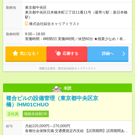
東京都中央区
勤務地
東京都中央区日本橋本町三丁目11番11号（最寄り駅：新日本橋
駅）
株式会社綜合キャリアトラスト
9:00～18:00
勤務時間
実働時間：8時間/日 実働8時間／休憩60分 ★残業少なめ！有給
も基本取りやすいので、プライベートも充実♪
気になる！
応募する
詳細へ
掲載元企業名
株式会社綜合キャリアトラスト
未読
複合ビルの設備管理（東京都中央区京
橋）/HM01CHUO
正社員
職種未経験OK
月給220,000円～270,000円
給与
各種社会保険完備 交通費規定内支給 【試用期間】試用期間あり