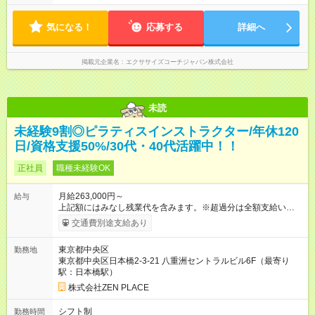
日 10:00～21:30（最終受付21:00） 土日祝 9:00～20:00（最
終受付19:30） シフト制・実働8時間・休憩60分
気になる！
応募する
詳細へ
掲載元企業名
エクササイズコーチジャパン株式会社
未読
未経験9割◎ピラティスインストラクター/年休120
日/資格支援50%/30代・40代活躍中！！
正社員
職種未経験OK
月給263,000円～
給与
上記額にはみなし残業代を含みます。※超過分は全額支給いたし
ます。 みなし残業代 49,200円／月 みなし残業時間 30時間／月
交通費別途支給あり
上記額にはみなし残業代を含みます。（超過分は全額支給しま
す） ＊全国勤務型＆地域限定型（引っ越し無し）＊ございま
東京都中央区
勤務地
す！ 全国勤務の場合：月給275，000円～(みなし残業代30時間
東京都中央区日本橋2-3-21 八重洲セントラルビル6F（最寄り
48，900円含む)※試用期間３ヶ月あり（給与/労働時要件は同条
駅：日本橋駅）
件） <年収例> ■理学療法士（PT）出身入社年数：5年目 年代：
30代前半 年収：約5，756，000円（＝基本給×12か月＋賞与）
株式会社ZEN PLACE
備考：PT資格を活かし、コース開発・プロダクト開発へ貢献
■OL出身 入社年数：5年目 年収：約5，560，000円（＝基本給
シフト制
勤務時間