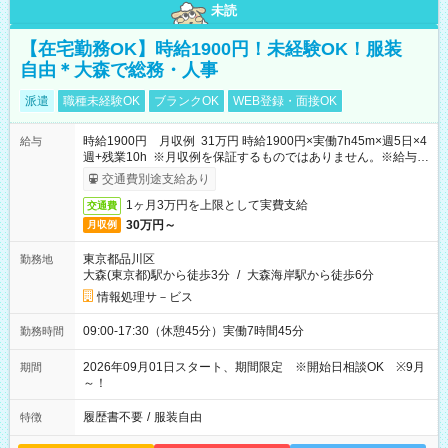
未読
【在宅勤務OK】時給1900円！未経験OK！服装
自由＊大森で総務・人事
派遣
職種未経験OK
ブランクOK
WEB登録・面接OK
時給1900円 月収例 31万円 時給1900円×実働7h45m×週5日×4
給与
週+残業10h ※月収例を保証するものではありません。※給与即
受取りサービス利用可（利用条件有）
交通費別途支給あり
1ヶ月3万円を上限として実費支給
交通費
30万円～
月収例
東京都品川区
勤務地
大森(東京都)駅から徒歩3分
/
大森海岸駅から徒歩6分
情報処理サ－ビス
09:00-17:30（休憩45分）実働7時間45分
勤務時間
2026年09月01日スタート、期間限定 ※開始日相談OK ※9月
期間
～！
履歴書不要
/
服装自由
特徴