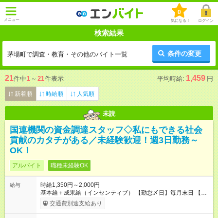
0
メニュー
気になる！
ログイン
検索結果
条件の変更
茅場町で調査・教育・その他のバイト一覧
21
1,459
件中
1
～
21
件表示
平均時給:
円
新着順
時給順
人気順
未読
国連機関の資金調達スタッフ◇私にもできる社会
貢献のカタチがある／未経験歓迎！週3日勤務～
OK！
アルバイト
職種未経験OK
時給1,350円～2,000円
給与
基本給＋成果給（インセンティブ） 【勤怠〆日】毎月末日 【給
与支払】翌月15日 下記はモデルの月収例です。詳細は面接でご
交通費別途支給あり
案内します。 ────── モデル月収 ────── 【週3日／月12日
勤務の場合】 1年目:月収15.5万(時給1350円～) 2年目:月収19.4