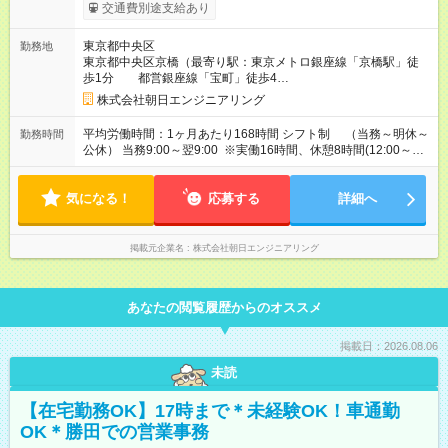
試用期間の長さ：3ヶ月 雇用形態、給与は本採用時と同じです。
交通費別途支給あり
東京都中央区
勤務地
東京都中央区京橋（最寄り駅：東京メトロ銀座線「京橋駅」徒
歩1分 都営銀座線「宝町」徒歩4
分 都営銀座線
株式会社朝日エンジニアリング
「宝町」徒歩4分）
平均労働時間：1ヶ月あたり168時間 シフト制 （当務～明休～
勤務時間
公休） 当務9:00～翌9:00 ※実働16時間、休憩8時間(12:00～
13:00、18:30～19:30、23:00～翌5:00) ※日勤 9:00～18:00 休
憩1時間(12:00～13:00)が月1日発生する場合もあります。 平均
気になる！
労働時間：1ヶ月あたり168時間 シフト制 （当務～明休～公
応募する
詳細へ
休） 当務9:00～翌9:00 ※実働16時間、休憩8時間(12:00～
13:00、18:30～19:30、23:00～翌5:00) ※日勤 9:00～18:00 休
憩1時間(12:00～13:00)が月1日発生する場合もあります。
掲載元企業名
株式会社朝日エンジニアリング
あなたの閲覧履歴からのオススメ
掲載日：2026.08.06
未読
【在宅勤務OK】17時まで＊未経験OK！車通勤
OK＊勝田での営業事務