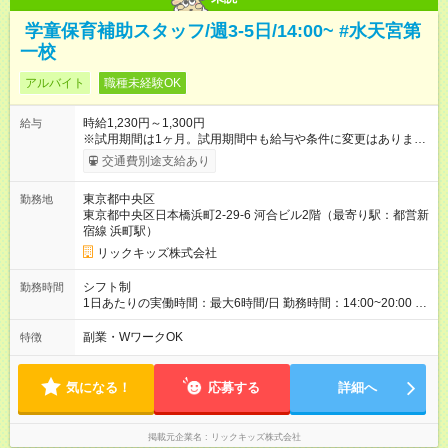
学童保育補助スタッフ/週3-5日/14:00~ #水天宮第
一校
アルバイト
職種未経験OK
時給1,230円～1,300円
給与
※試用期間は1ヶ月。試用期間中も給与や条件に変更はありませ
ん。 【試用期間】試用期間あり 試用期間の長さ：1ヶ月 雇用形
交通費別途支給あり
態、給与は本採用時と同じです。
東京都中央区
勤務地
東京都中央区日本橋浜町2-29-6 河合ビル2階（最寄り駅：都営新
宿線 浜町駅）
リックキッズ株式会社
シフト制
勤務時間
1日あたりの実働時間：最大6時間/日 勤務時間：14:00~20:00 週
3-5日から勤務可能！ 場合によって、平日の朝から勤務可能
副業・WワークOK
特徴
気になる！
応募する
詳細へ
掲載元企業名
リックキッズ株式会社