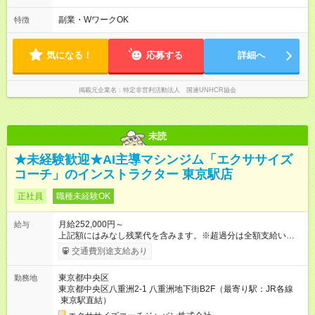
【試用期間】試用期間あり 試用期間の長さ：1ヶ月 雇用形態、
─────── 8:00～21:00の間で1日実働8時間 ※活動場所により
給与は本採用時と同じです。 初回は1か月契約でトライアル期間
開始・終了時刻は変動 ─────── 選べる働き方 ─────── ◎
副業・WワークOK
特徴
（給与・待遇に差異なし）
フルタイムで取り組みたい方も、Ｗワーク希望の方も歓迎 たと
えば… 日火木や火水金土日など ※勤務日には「土日のいずれ
か」or「土日両方」を含む
気になる！
応募する
詳細へ
掲載元企業名
特定非営利活動法人 国連UNHCR協会
未読
★未経験歓迎★AI主導マシンジム「エクササイズ
コーチ」のインストラクター 東京駅店
正社員
職種未経験OK
月給252,000円～
給与
上記額にはみなし残業代を含みます。※超過分は全額支給いたし
ます。 みなし残業代 19,000円／月 みなし残業時間 10時間／月
交通費別途支給あり
※経験・能力などを考慮の上、決定いたします。 記載している
月給にはみなし残業代、等級、住宅手当が含まれています。
東京都中央区
勤務地
【試用期間】試用期間あり 試用期間の長さ：3ヶ月 ※ 雇用形態
東京都中央区八重洲2-1 八重洲地下街B2F（最寄り駅：JR各線
と給与に、本採用時と異なる部分があります。 雇用形態：本採
東京駅直結）
用時と同じです。 給与：月給 245,000円以上 上記額にはみなし
残業代を含みます。※超過分は全額支給いたします。 みなし残