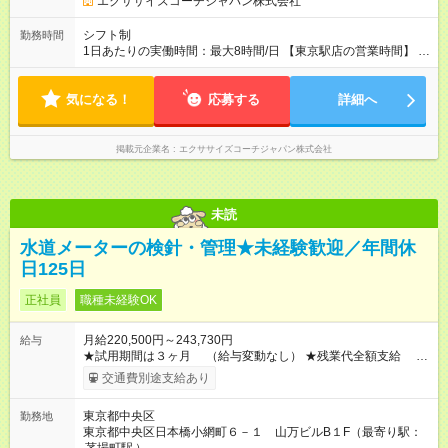
エクササイズコーチジャパン株式会社
業代 15,000円／月 みなし残業時間 7時間／月 ※経験・能力など
を考慮の上、決定いたします。 記載している月給にはみなし残
シフト制
勤務時間
業代、等級、住宅手当が含まれています。
1日あたりの実働時間：最大8時間/日 【東京駅店の営業時間】 平
日 10:00～21:30（最終受付21:00） 土日祝 9:00～20:00（最
終受付19:30） シフト制・実働8時間・休憩60分
気になる！
応募する
詳細へ
掲載元企業名
エクササイズコーチジャパン株式会社
未読
水道メーターの検針・管理★未経験歓迎／年間休
日125日
正社員
職種未経験OK
月給220,500円～243,730円
給与
★試用期間は３ヶ月 （給与変動なし） ★残業代全額支給 ★
昇給年1回 （毎年1回の昇給で、 頑張りをしっかり評価。）
交通費別途支給あり
★賞与年2回 （昨年度の賞与実績あり） ★地域手当 【試用期
間】試用期間あり 試用期間の長さ：3ヶ月 雇用形態、給与は本
東京都中央区
勤務地
採用時と同じです。
東京都中央区日本橋小網町６－１ 山万ビルB１F（最寄り駅：