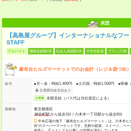
未読
【高島屋グループ】インターナショナルなフー
STAFF
アルバイト
職種未経験OK
社会人未経験OK
大学生歓迎
ブランクOK
麻布台ヒルズマーケットでのお会計（レジ＆袋づめ
●月～金：時給1,400円 ●土日祝：時給1,500円 ●研修（
給与
交通費別途支給あり
全額支給（バス代は当社規定による）
交通費
東京都港区
勤務地
神谷町駅
から徒歩3分
/
六本木一丁目駅から徒歩8分
中央広場の地下「麻布台ヒルズマーケット」は、六本木ヒ
街”のスーパーマーケットです。生鮮や総菜、スイーツ、ベー
井高く、広々としており癒しの空間を演出しています。