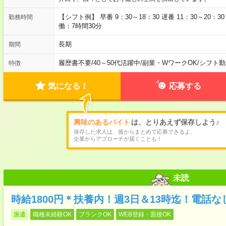
【シフト例】 早番 9：30～18：30 遅番 11：30～20：
勤務時間
働：7時間30分
長期
期間
履歴書不要
/
40～50代活躍中
/
副業・WワークOK
/
シフト勤
特徴
気になる！
応募する
興味のあるバイト
は、とりあえず保存しよう♪
保存した求人は、後からまとめて応募できるよ。
企業からアプローチが届くことも！
未読
時給1800円＊扶養内！週3日＆13時迄！電話
派遣
職種未経験OK
ブランクOK
WEB登録・面接OK