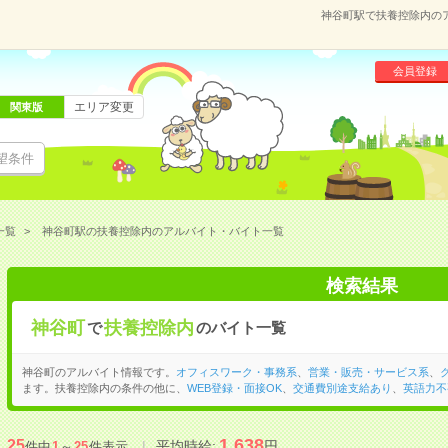
神谷町駅で扶養控除内の
会員登録
エリア変更
関東版
望条件
一覧
神谷町駅の扶養控除内のアルバイト・バイト一覧
検索結果
神谷町
扶養控除内
で
のバイト一覧
神谷町のアルバイト情報です。
オフィスワーク・事務系
、
営業・販売・サービス系
、
ます。扶養控除内の条件の他に、
WEB登録・面接OK
、
交通費別途支給あり
、
英語力不
1,638
25
平均時給:
円
件中
1
～
25
件表示