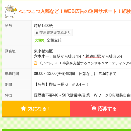
<こつこつ入稿など！WEB広告の運用サポート！経
時給1800円
給与
交通費別途支給あり
全額支給
交通費
東京都港区
勤務地
六本木一丁目駅から徒歩4分
/
神谷町駅
から徒歩6分
《アパレル×EC事業を支援するコンサル＆マーケティング
09:00～13:00(実働4時間 休憩なし) #15時まで
勤務時間
【急募】即日～長期 ※8月～！
期間
履歴書不要
/
40～50代活躍中
/
副業・WワークOK
/
服装自由
特徴
気になる！
応募する