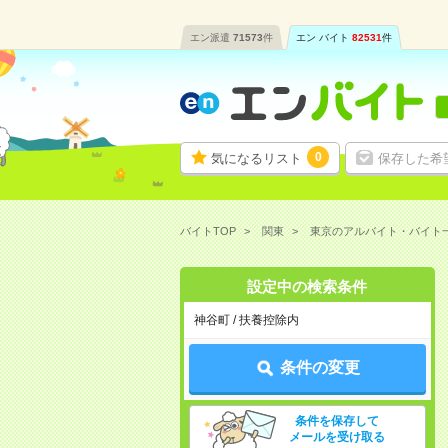
エン派遣
71573
件
エン バイト
82531
件
0
気になるリスト
保存した希
バイトTOP
関東
東京のアルバイト・バイト
設定中の検索条件
神谷町 / 扶養控除内
条件の変更
条件を保存して
メールを受け取る