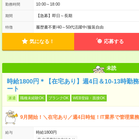
10:00～18:00
勤務時間
【急募】即日～長期
期間
履歴書不要
/
40～50代活躍中
/
服装自由
特徴
気になる！
応募する
未読
時給1800円＊【在宅あり】週4日＆10-13時勤
ート
派遣
職種未経験OK
ブランクOK
WEB登録・面接OK
9月開始！＼在宅あり／週4日時短！IT業界で管理業
時給1800円
給与