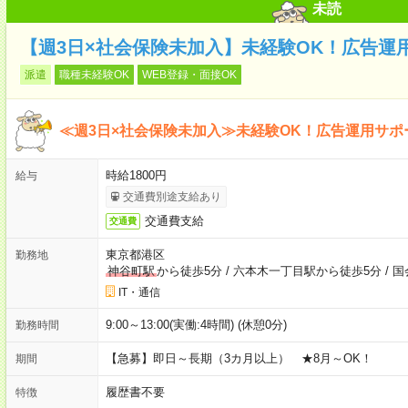
未読
【週3日×社会保険未加入】未経験OK！広告運
派遣
職種未経験OK
WEB登録・面接OK
≪週3日×社会保険未加入≫未経験OK！広告運用サポ
時給1800円
給与
交通費別途支給あり
交通費支給
交通費
東京都港区
勤務地
神谷町駅
から徒歩5分
/
六本木一丁目駅から徒歩5分
/
国
IT・通信
9:00～13:00(実働:4時間) (休憩0分)
勤務時間
【急募】即日～長期（3カ月以上） ★8月～OK！
期間
履歴書不要
特徴