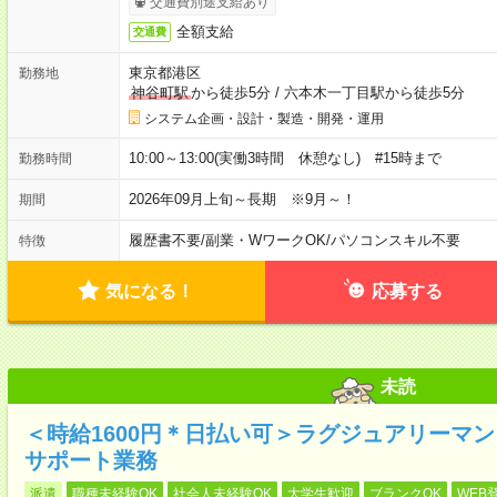
交通費別途支給あり
全額支給
交通費
東京都港区
勤務地
神谷町駅
から徒歩5分
/
六本木一丁目駅から徒歩5分
システム企画・設計・製造・開発・運用
10:00～13:00(実働3時間 休憩なし) #15時まで
勤務時間
2026年09月上旬～長期 ※9月～！
期間
履歴書不要
/
副業・WワークOK
/
パソコンスキル不要
特徴
気になる！
応募する
未読
＜時給1600円＊日払い可＞ラグジュアリーマ
サポート業務
派遣
職種未経験OK
社会人未経験OK
大学生歓迎
ブランクOK
WEB