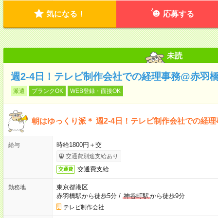
気になる！
応募する
未読
週2-4日！テレビ制作会社での経理事務@赤羽
派遣
ブランクOK
WEB登録・面接OK
朝はゆっくり派＊ 週2-4日！テレビ制作会社での経
時給1800円＋交
給与
交通費別途支給あり
交通費支給
交通費
東京都港区
勤務地
赤羽橋駅から徒歩5分
/
神谷町駅
から徒歩9分
テレビ制作会社