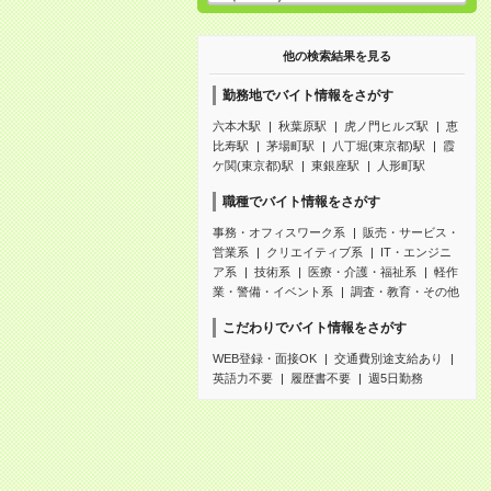
他の検索結果を見る
勤務地でバイト情報をさがす
六本木駅
秋葉原駅
虎ノ門ヒルズ駅
恵
比寿駅
茅場町駅
八丁堀(東京都)駅
霞
ケ関(東京都)駅
東銀座駅
人形町駅
職種でバイト情報をさがす
事務・オフィスワーク系
販売・サービス・
営業系
クリエイティブ系
IT・エンジニ
ア系
技術系
医療・介護・福祉系
軽作
業・警備・イベント系
調査・教育・その他
こだわりでバイト情報をさがす
WEB登録・面接OK
交通費別途支給あり
英語力不要
履歴書不要
週5日勤務