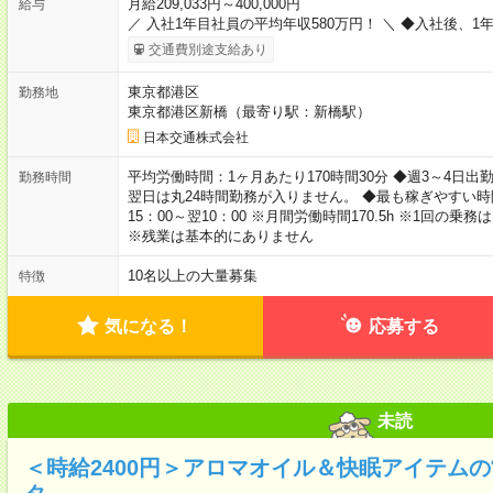
月給209,033円～400,000円
給与
／ 入社1年目社員の平均年収580万円！ ＼ ◆入社後、1
交通費別途支給あり
東京都港区
勤務地
東京都港区新橋（最寄り駅：新橋駅）
日本交通株式会社
平均労働時間：1ヶ月あたり170時間30分 ◆週3～4日出勤の
勤務時間
翌日は丸24時間勤務が入りません。 ◆最も稼ぎやすい時間帯
15：00～翌10：00 ※月間労働時間170.5h ※1回の乗務は
※残業は基本的にありません
10名以上の大量募集
特徴
気になる！
応募する
未読
＜時給2400円＞アロマオイル＆快眠アイテム