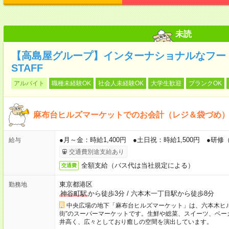
未読
【高島屋グループ】インターナショナルなフー
STAFF
アルバイト
職種未経験OK
社会人未経験OK
大学生歓迎
ブランクOK
麻布台ヒルズマーケットでのお会計（レジ＆袋づめ
●月～金：時給1,400円 ●土日祝：時給1,500円 ●研修（
給与
交通費別途支給あり
全額支給（バス代は当社規定による）
交通費
東京都港区
勤務地
神谷町駅
から徒歩3分
/
六本木一丁目駅から徒歩8分
中央広場の地下「麻布台ヒルズマーケット」は、六本木ヒ
街”のスーパーマーケットです。生鮮や総菜、スイーツ、ベー
井高く、広々としており癒しの空間を演出しています。