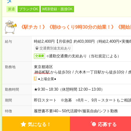
タ
派遣
ブランクOK
WEB登録・面接OK
《駅チカ！》《朝ゆっくり9時30分の始業！》《開始
時給2,400円【月収例】約403,000円（時給2,400円×実働
給与
交通費別途支給あり
○通勤交通費の支給あり（当社規定による）
交通費
東京都港区
勤務地
神谷町駅
から徒歩3分
/
六本木一丁目駅から徒歩10分
/
●上場企業●
★9:30～18:30（休憩時間 12:00～13:00）
勤務時間
即日スタート ※急募 ○8月～、9月～スタートもご相談
期間
履歴書不要
/
40～50代活躍中
/
服装自由
/
シフト勤務
特徴
気になる！
応募する