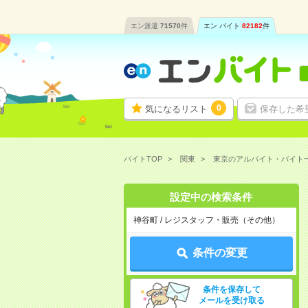
エン派遣
71570
件
エン バイト
82182
件
0
気になるリスト
保存した希
バイトTOP
関東
東京のアルバイト・バイト
設定中の検索条件
神谷町 / レジスタッフ・販売（その他）
条件の変更
条件を保存して
メールを受け取る