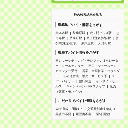
他の検索結果を見る
勤務地でバイト情報をさがす
六本木駅
秋葉原駅
虎ノ門ヒルズ駅
恵
比寿駅
茅場町駅
八丁堀(東京都)駅
霞
ケ関(東京都)駅
東銀座駅
人形町駅
職種でバイト情報をさがす
テレマーケティング・テレフォンオペレータ
ー・コールセンター
窓口・ショールーム・
カウンター受付
営業・企画営業・ラウンダ
ー
その他営業・販売・サービス系
スー
パーバイザー
旅行関連
インサイドセー
ルス
キャンペーン・PRスタッフ
販売
（家電・モバイル）
こだわりでバイト情報をさがす
WEB登録・面接OK
交通費別途支給あり
英語力不要
履歴書不要
週5日勤務