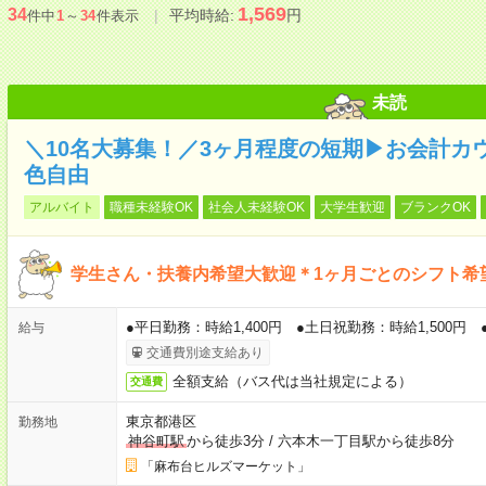
1,569
34
平均時給:
円
件中
1
～
34
件表示
未読
＼10名大募集！／3ヶ月程度の短期▶お会計カ
色自由
アルバイト
職種未経験OK
社会人未経験OK
大学生歓迎
ブランクOK
学生さん・扶養内希望大歓迎＊1ヶ月ごとのシフト希
●平日勤務：時給1,400円 ●土日祝勤務：時給1,500円 ●
給与
交通費別途支給あり
全額支給（バス代は当社規定による）
交通費
東京都港区
勤務地
神谷町駅
から徒歩3分
/
六本木一丁目駅から徒歩8分
「麻布台ヒルズマーケット」