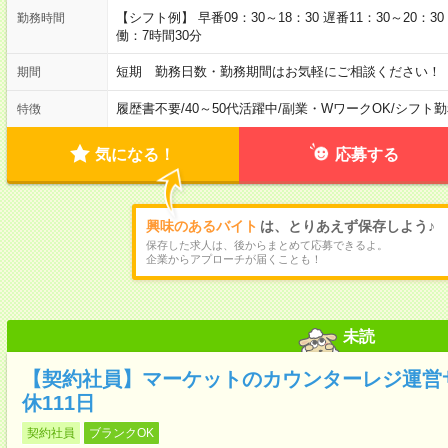
【シフト例】 早番09：30～18：30 遅番11：30～20：3
勤務時間
働：7時間30分
短期 勤務日数・勤務期間はお気軽にご相談ください！
期間
履歴書不要
/
40～50代活躍中
/
副業・WワークOK
/
シフト勤
特徴
気になる！
応募する
興味のあるバイト
は、とりあえず保存しよう♪
保存した求人は、後からまとめて応募できるよ。
企業からアプローチが届くことも！
未読
【契約社員】マーケットのカウンターレジ運営
休111日
契約社員
ブランクOK