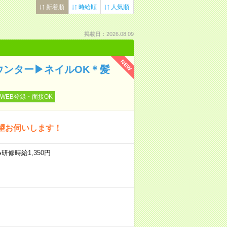
新着順
時給順
人気順
掲載日：2026.08.09
NEW
ウンター▶ネイルOK＊髪
WEB登録・面接OK
望お伺いします！
研修時給1,350円