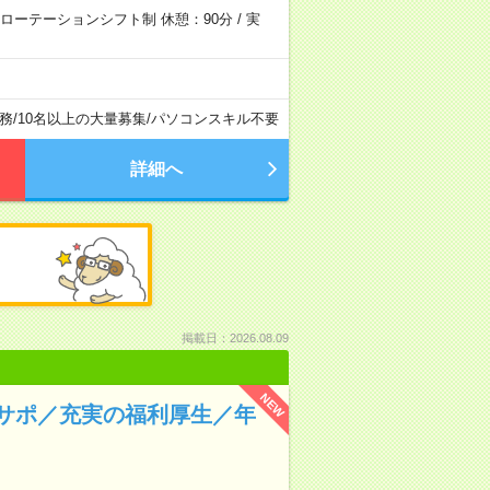
0 ローテーションシフト制 休憩：90分 / 実
務
/
10名以上の大量募集
/
パソコンスキル不要
詳細へ
掲載日：2026.08.09
NEW
サポ／充実の福利厚生／年