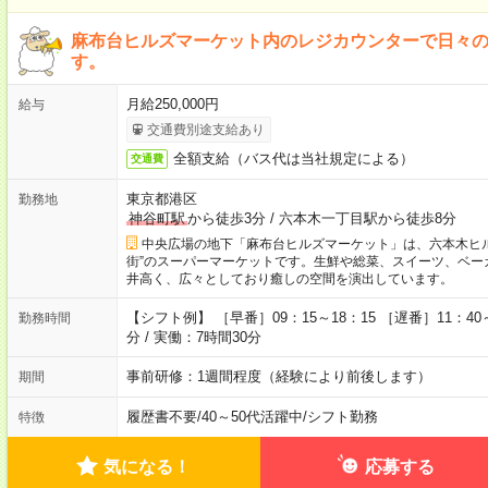
麻布台ヒルズマーケット内のレジカウンターで日々
す。
月給250,000円
給与
交通費別途支給あり
全額支給（バス代は当社規定による）
交通費
東京都港区
勤務地
神谷町駅
から徒歩3分
/
六本木一丁目駅から徒歩8分
中央広場の地下「麻布台ヒルズマーケット」は、六本木ヒ
街”のスーパーマーケットです。生鮮や総菜、スイーツ、ベー
井高く、広々としており癒しの空間を演出しています。
【シフト例】 ［早番］09：15～18：15 ［遅番］11：4
勤務時間
分 / 実働：7時間30分
事前研修：1週間程度（経験により前後します）
期間
履歴書不要
/
40～50代活躍中
/
シフト勤務
特徴
気になる！
応募する