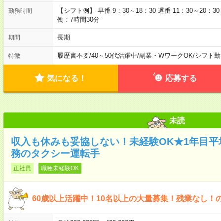
【シフト例】 早番 9：30～18：30 遅番 11：30～20：
勤務時間
働：7時間30分
長期
期間
履歴書不要
/
40～50代活躍中
/
副業・WワークOK
/
シフト勤
特徴
気になる！
応募する
未読
収入も休みも妥協しない！未経験OK★1年目平均
務のタクシー運転手
正社員
職種未経験OK
60歳以上活躍中！10名以上の大量募集！残業なし！