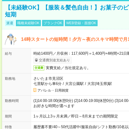
【未経験OK】【服装＆髪色自由！】お菓子の
短期
派遣
職種未経験OK
ブランクOK
WEB登録・面接OK
14時スタートの短時間！夕方～夜のスキマ時間で月1
時給1400円／月収例：117,600円＝1,400円×4時間×
給与
交通費別途支給あり
実費支給／当社規定あり。
交通費
さいたま市見沼区
勤務地
七里駅から車6分
/
大宮公園駅
/
大宮(埼玉県)駅
アパレル・日用雑貨
(1)14:00-18:00(休憩0分) (2)14:00-19:00(休憩0分) (3)14:
勤務時間
お好きな時間が選べます
1ヶ月以上3ヶ月未満／即日～8月末までの期間限定
期間
履歴書不要
/
40～50代活躍中
/
服装自由
/
シフト勤務
/
10名
特徴