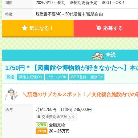
2026/8/17～長期 ※長期更新予定 ※8月～OK！
期間
履歴書不要
/
40～50代活躍中
/
服装自由
特徴
気になる！
応募する
未読
1750円＊【図書館や博物館が好きなかたへ】
派遣
職種未経験OK
ブランクOK
WEB登録・面接OK
＼話題のサブカルスポット！／文化複合施設内での
時給1750円 月収例 245,000円
給与
交通費別途支給あり
全額支給
交通費
20～25万円
月収例