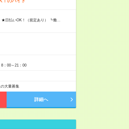
K！のバイト
 ★日払いOK！（規定あり） ┗働…
：00～21：00
以上の大量募集
詳細へ