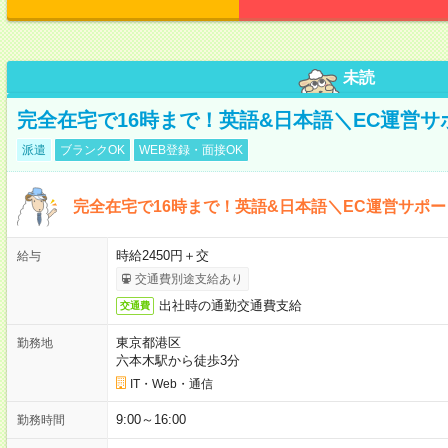
未読
完全在宅で16時まで！英語&日本語＼EC運営サ
派遣
ブランクOK
WEB登録・面接OK
完全在宅で16時まで！英語&日本語＼EC運営サポー
時給2450円＋交
給与
交通費別途支給あり
出社時の通勤交通費支給
交通費
東京都港区
勤務地
六本木駅から徒歩3分
IT・Web・通信
9:00～16:00
勤務時間