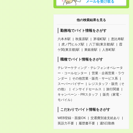
メールを受け取る
他の検索結果を見る
勤務地でバイト情報をさがす
六本木駅
秋葉原駅
茅場町駅
恵比寿駅
虎ノ門ヒルズ駅
八丁堀(東京都)駅
霞
ケ関(東京都)駅
東銀座駅
人形町駅
職種でバイト情報をさがす
テレマーケティング・テレフォンオペレータ
ー・コールセンター
営業・企画営業・ラウ
ンダー
その他営業・販売・サービス系
スーパーバイザー
レジスタッフ・販売（そ
の他）
インサイドセールス
旅行関連
キャンペーン・PRスタッフ
販売（家電・
モバイル）
こだわりでバイト情報をさがす
WEB登録・面接OK
交通費別途支給あり
英語力不要
履歴書不要
週5日勤務