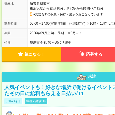
埼玉県所沢市
勤務地
東所沢駅から徒歩10分
/
所沢駅から民間バス12分
■文芸資料の収集・保存・展示をおこなっています
09:00～17:00(実働7時間 休憩1時間) ※10時～18時も
勤務時間
2026年09月上旬～長期 ※9月～！
期間
履歴書不要
/
40～50代活躍中
特徴
気になる！
応募する
未読
人気イベントも！好きな場所で働けるイベント
たその日に給料もらえる日払い/T1
アルバイト
職種未経験OK