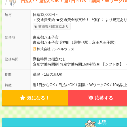
日払い・週払いOK！週1日～OK！副業・WワークO
日給13,000円～
給与
＋交通費支給 ★交通費全額支給！ ┗案件により規定あり
交通費別途支給あり
東京都八王子市
勤務地
東京都八王子市明神町（最寄り駅：京王八王子駅）
株式会社ワンベルウッズ
勤務時間は指定なし
勤務時間
変形労働時間制 想定労働時間160時間/月 【シフト例】 ・8
単発・1日のみOK
期間
週1日からOK / 日払いOK / 副業・WワークOK / 10名
特徴
気になる！
応募する
未読