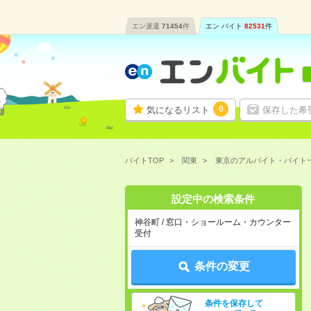
エン派遣
71454
件
エン バイト
82531
件
0
気になるリスト
保存した希
バイトTOP
関東
東京のアルバイト・バイト
設定中の検索条件
神谷町 / 窓口・ショールーム・カウンター
受付
条件の変更
条件を保存して