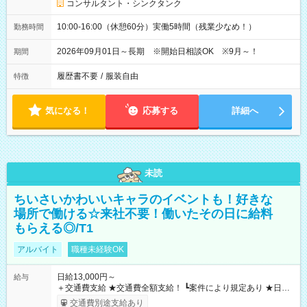
コンサルタント・シンクタンク
10:00-16:00（休憩60分）実働5時間（残業少なめ！）
勤務時間
2026年09月01日～長期 ※開始日相談OK ※9月～！
期間
履歴書不要
/
服装自由
特徴
気になる！
応募する
詳細へ
未読
ちいさいかわいいキャラのイベントも！好きな
場所で働ける☆来社不要！働いたその日に給料
もらえる◎/T1
アルバイト
職種未経験OK
日給13,000円～
給与
＋交通費支給 ★交通費全額支給！ ┗案件により規定あり ★日払
いOK！（規定あり） ┗働いたその日に現金GET♪ お仕事後はコ
交通費別途支給あり