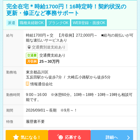
完全在宅＊時給1700円！16時定時！契約状況の
更新・修正など事務サポート
派遣
職種未経験OK
ブランクOK
WEB登録・面接OK
時給1700円＋交 【月収例】272,000円～ ■給与の前払いが可
給与
能な速払いサービスあり
交通費別途支給あり
交通費支給あり
交通費
25～30万円
月収例
東京都品川区
勤務地
五反田駅から徒歩7分
/
大崎広小路駅から徒歩5分
情報通信会社
9:00～16:00 ※休憩60分。10時～18時・10時～19時も相談可
勤務時間
能です。
2026/09/01～長期 ※9月～！
期間
履歴書不要
特徴
気になる！
応募する
詳細へ