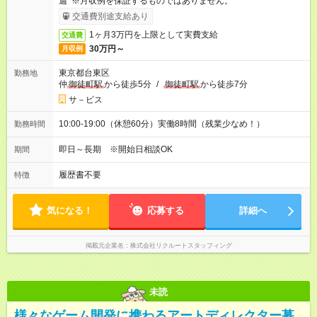
週 ※月収例を保証するものではありません。
交通費別途支給あり
1ヶ月3万円を上限として実費支給
交通費
30万円～
月収例
東京都台東区
勤務地
仲
御徒町駅
から徒歩5分
/
御徒町駅
から徒歩7分
サ－ビス
10:00-19:00（休憩60分）実働8時間（残業少なめ！）
勤務時間
即日～長期 ※開始日相談OK
期間
履歴書不要
特徴
気になる！
応募する
詳細へ
掲載元企業名
株式会社リクルートスタッフィング
未読
様々なゲーム開発に携わるアートディレクター募