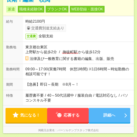
派遣
職種未経験OK
ブランクOK
WEB登録・面接OK
時給2100円
給与
交通費別途支給あり
全額支給
交通費
東京都台東区
勤務地
上野駅から徒歩2分
/
御徒町駅
から徒歩12分
法律及び一般教育に関する書籍の編集、出版、販売
09:00～17:00(実働7時間 休憩1時間) ※1日6時間～時短勤務の
勤務時間
相談可能です！
【急募】即日～長期 ※8月～！
期間
履歴書不要
/
40～50代活躍中
/
服装自由
/
電話対応なし
/
パソ
特徴
コンスキル不要
気になる！
応募する
詳細へ
掲載元企業名
パーソルテンプスタッフ株式会社