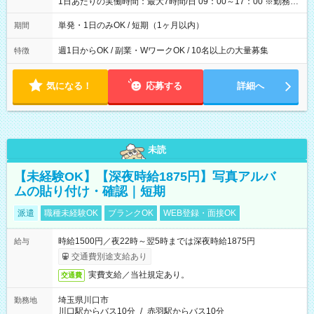
1日あたりの実働時間：最大7時間/日 09：00～17：00 ※勤務時
間は 試験により異なります。
単発・1日のみOK / 短期（1ヶ月以内）
期間
週1日からOK / 副業・WワークOK / 10名以上の大量募集
特徴
気になる！
応募する
詳細へ
未読
【未経験OK】【深夜時給1875円】写真アルバ
ムの貼り付け・確認｜短期
派遣
職種未経験OK
ブランクOK
WEB登録・面接OK
時給1500円／夜22時～翌5時までは深夜時給1875円
給与
交通費別途支給あり
実費支給／当社規定あり。
交通費
埼玉県川口市
勤務地
川口駅からバス10分
/
赤羽駅からバス10分