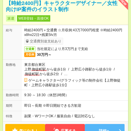
NEW
【時給2400円】キャラクターデザイナー／女性
向けIP案件のイラスト制作
派遣
WEB登録・面接OK
時給2400円＋交通費 ☆月収例:43万7000円程度 ※時給2400円
給与
x8hx22日+残業5h/月
交通費別途支給あり
当社規定により月3万円まで支給
交通費
30万円～
月収例
東京都台東区
勤務地
上野
御徒町駅
から徒歩1分
/
上野広小路駅から徒歩1分
/
御徒町駅
から徒歩2分
/
…
ゲームキャラクター/グラフィック等の制作会社【上野御徒
町・上野広小路駅徒歩1分】
9:30 ～ 18:30（休憩1時間）
勤務時間
即日～長期 ※即日開始できる方歓迎
期間
副業・WワークOK
/
服装自由
/
電話対応なし
特徴
気になる！
応募する
詳細へ