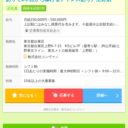
正社員
職種未経験OK
月給230,000円～550,000円
給与
上記額にはみなし残業代を含みます。※超過分は全額支給いたし
ます。 みなし残業代 8,940円／月 みなし残業時間 5.5時間／月
交通費別途支給あり
上記には、月5.5時間分のみなし残業代(8，940円)を含む。超過
分は別途支給。 ・研修期間6ヶ月 ※研修期間中は月給220，000
東京都台東区
勤務地
円～ （期間中は契約社員） ※社内基準を満たした場合は、その
東京都台東区上野6-7-15 KSビル7F（最寄り駅：JR山手線/上
後正規登用可 【年収例】 ◆エリアマネージャー 月給25万円＋役
野東京ライン、東京メトロ銀座線等「上野駅」）
職手当3万円＋インセン14万5，781円＝42万5，781円 ◆店長
月給 25万円＋役職手当1万円＋インセン8万2，547円＝34万2，
株式会社コンヴァノ
547円 ◆社員(役職なし) 月給23万円＋インセン1万4701円＝24
万4，701円 ＜別途支給手当＞ ・インセンティブ：月10万円以
シフト制
勤務時間
上も可能！ ・賞与：年2回(6月/12月)※業績による ・交通費：月
1日あたりの実働時間：最大8時間/日 ＜シフト例＞ 9:00～22:00
上限3万円 ＜昇給制度＞※正社員後 ・昇給額：平均1万円(1回あ
でのシフト制（実働8時間／休憩60分） ※残業時間は月平均で
たり) ・回数：随時 ・反映時期：次月の給与から ・評価手法：
10時間程度 ※営業時間は【平日】11：00～22：00、【土日祝】
10名以上の大量募集
特徴
社内評価に基づく ※あなたの頑張りをしっかり評価します！で
10：00～21：00です。商業施設内店舗は施設の営業時間に準じ
きることが増えるほどお給料に反映される環境です。 【試用期
ます。
間】試用期間あり 試用期間の長さ：6ヶ月 ※ 雇用形態と給与
気になる！
応募する
詳細へ
に、本採用時と異なる部分があります。 雇用形態：中途採用
（契約社員） 給与：月給 220,000円以上 上記額にはみなし残業
代を含みます。※超過分は全額支給いたします。 みなし残業
掲載元企業名
株式会社コンヴァノ
代 8,552円／月 みなし残業時間 5.5時間／月