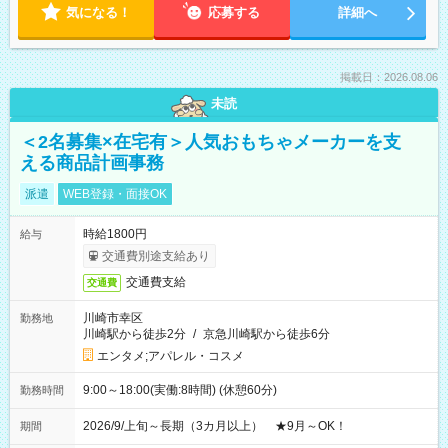
気になる！
応募する
詳細へ
掲載日：2026.08.06
未読
＜2名募集×在宅有＞人気おもちゃメーカーを支
える商品計画事務
派遣
WEB登録・面接OK
時給1800円
給与
交通費別途支給あり
交通費支給
交通費
川崎市幸区
勤務地
川崎駅から徒歩2分
/
京急川崎駅から徒歩6分
エンタメ;アパレル・コスメ
9:00～18:00(実働:8時間) (休憩60分)
勤務時間
2026/9/上旬～長期（3カ月以上） ★9月～OK！
期間