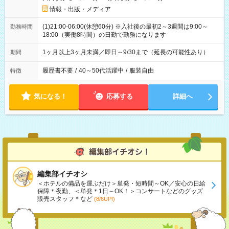
情報・出版・メディア
(1)21:00-06:00(休憩60分) ※入社後の最初2～3週間は9:00～
勤務時間
18:00（実働8時間）の日勤で勤務になります
1ヶ月以上3ヶ月未満／即日～9/30まで（延長の可能性あり）
期間
履歴書不要
/
40～50代活躍中
/
服装自由
特徴
気になる！
応募する
詳細へ
編集部イチオシ
＜ホテルの備品を運ぶだけ＞単発・短時間～OK／安心の日給
保障＊夜勤、＜単発＊1日～OK！＞コンサートなどのグッズ
販売スタッフ＊など
(8/6UP!)