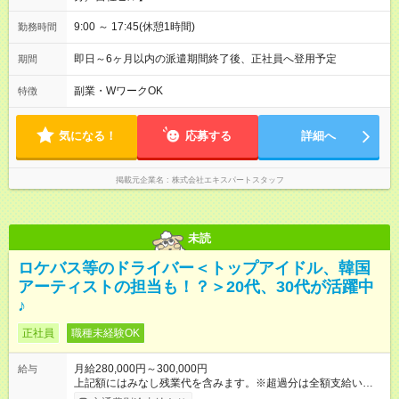
9:00 ～ 17:45(休憩1時間)
勤務時間
即日～6ヶ月以内の派遣期間終了後、正社員へ登用予定
期間
副業・WワークOK
特徴
気になる！
応募する
詳細へ
掲載元企業名
株式会社エキスパートスタッフ
未読
ロケバス等のドライバー＜トップアイドル、韓国
アーティストの担当も！？＞20代、30代が活躍中
♪
正社員
職種未経験OK
月給280,000円～300,000円
給与
上記額にはみなし残業代を含みます。※超過分は全額支給いたし
ます。 みなし残業代 26,261円／月 みなし残業時間 15時間／月