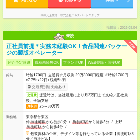
掲載元企業名
株式会社エキスパートスタッフ
掲載日：2026.08.04
未読
NEW
正社員前提＊実務未経験OK！食品関連パッケー
ジの製版オペレーター
紹介予定派遣
職種未経験OK
ブランクOK
WEB登録・面接OK
時給1700円+交通費☆月収例:29万8000円程度 ※時給1700円
給与
x7.75hx22日+残業5h/月
交通費別途支給あり
派遣時は、当社規定により月3万円まで支給／正社員
交通費
後、全額支給
25～30万円
月収例
東京都台東区
勤務地
仲
御徒町駅
から徒歩1分
/
御徒町駅
から徒歩3分
/
上野
御徒町駅
から徒歩4分
/
…
包装資材の企画、デザイン等を行なっている企業【御徒町駅3
分／自社ビル】