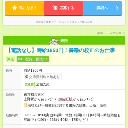
気になる！
応募する
詳細へ
掲載元企業名
パーソルテンプスタッフ株式会社
掲載日：2026.08.02
未読
【電話なし】時給1850円！書籍の校正のお仕事
派遣
WEB登録・面接OK
時給1850円
給与
交通費別途支給あり
全額支給
交通費
東京都台東区
勤務地
上野駅から徒歩2分
/
御徒町駅
から徒歩12分
法律及び一般教育に関する書籍の編集、出版、販売
09:00～18:00(実働8時間 休憩1時間) ※1日6時間～時短勤務も
勤務時間
可能です◎9時～16時や10時～17時など！