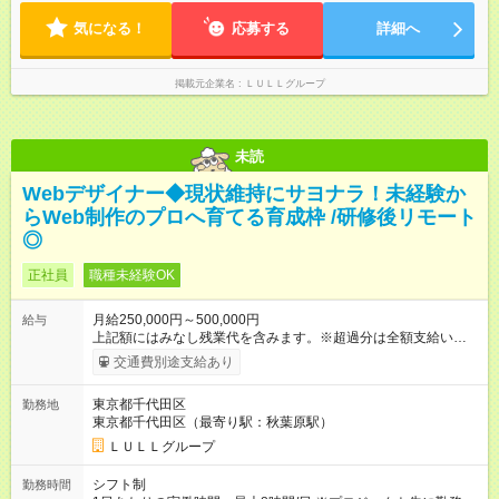
す！ 【試用期間】試用期間あり 試用期間の長さ：6ヶ月 ※ 雇用
形態と給与に、本採用時と異なる部分があります。 雇用形態：
気になる！
応募する
詳細へ
中途採用（契約社員） 給与：月給 230,000円以上 上記額にはみ
なし残業代を含みます。※超過分は全額支給いたします。 みな
し残業代 21,329円／月 みなし残業時間 13時間／月 ※交通費は
掲載元企業名
ＬＵＬＬグループ
別途支給いたします ※研修期間中（最大12ヶ月間）も、試用期
間中と同一の給与となります。
未読
Webデザイナー◆現状維持にサヨナラ！未経験か
らWeb制作のプロへ育てる育成枠 /研修後リモート
◎
正社員
職種未経験OK
月給250,000円～500,000円
給与
上記額にはみなし残業代を含みます。※超過分は全額支給いたし
ます。 みなし残業代 21,675円／月 みなし残業時間 12時間／月 -
交通費別途支給あり
------------------------------------------------------- ≪経験者の方は以下と
なります≫ --------------------------------------------------------- ◎月給35
東京都千代田区
勤務地
万円～＋業績賞与＋交通費＋各種手当 ※固定残業代（30時間/6
東京都千代田区（最寄り駅：秋葉原駅）
万6，610円分）を含む。超過分は追加支給いたします 能力やス
キルを考慮し初任給を決定。経験者の方は前給考慮も可能で
ＬＵＬＬグループ
す！ ◎昇給年1回（研修終了後） ◎賞与年2回（2月・8月）＋業
績賞与あり ◤スキルアップも、収入アップも。◢ 入社後の成長
シフト制
勤務時間
や頑張りは、しっかり給与で還元しています。 実際にほぼ全員