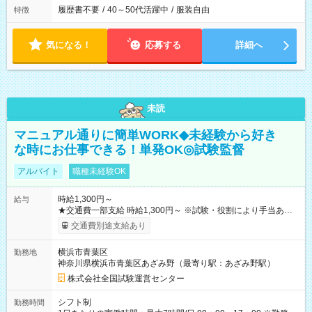
履歴書不要
/
40～50代活躍中
/
服装自由
特徴
気になる！
応募する
詳細へ
未読
マニュアル通りに簡単WORK◆未経験から好き
な時にお仕事できる！単発OK◎試験監督
アルバイト
職種未経験OK
時給1,300円～
給与
★交通費一部支給 時給1,300円～ ※試験・役割により手当あり
※勤務回数により昇給あり 【即給（前払い）オプションあ
交通費別途支給あり
り！】 希望される場合、勤務から1週間ほどで給与の一部を受け
取れます。 ※手数料418円がかかります。 【過去試験日の収入
横浜市青葉区
勤務地
例】 ・河合塾模擬試験 8:30～17:30（休憩1時間） 時給1,300円
神奈川県横浜市青葉区あざみ野（最寄り駅：あざみ野駅）
×8時間＝日収10,400円＋交通費 ※当日の役割により時給＋100
円の場合あり ・国家試験 7:00～13:30（休憩なし） 時給1,300
株式会社全国試験運営センター
円（役割手当＋100円）×6時間＝日収8,400円＋交通費 【試用期
間】試用期間なし
シフト制
勤務時間