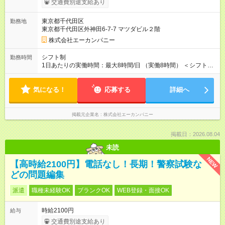
交通費別途支給あり
月給28万円～ + 歩合手当 + 業績賞与（年1～2回） ※給与は経
験・能力などを考慮の上、決定します。 ※上記の給与には月15
東京都千代田区
勤務地
時間分の固定残業代（26,261円）を含んでいます。超過分は別
東京都千代田区外神田6-7-7 マツダビル２階
途支給します。 ※3ヶ月間の試用期間があります。期間中は給与
が月給26万円（固定残業代3時間分・6,261円を含む、超過分は
株式会社エーカンパニー
別途支給）となりますが、その他の待遇に違いはありません。
【試用期間】試用期間あり 試用期間の長さ：3ヶ月 ※ 雇用形態
シフト制
勤務時間
と給与に、本採用時と異なる部分があります。 雇用形態：本採
1日あたりの実働時間：最大8時間/日 （実働8時間） ＜シフト一
用時と同じです。 給与：月給 260,000円 ～ 280,000円 上記額に
例＞ ・08：30～18：00 ・12：30～22：00 ※勤務時間はお客様
はみなし残業代を含みます。※超過分は全額支給いたします。
のご都合により多少変動します。 ★勤務時間は厳格に管理し、
みなし残業代 6,261円／月 みなし残業時間 3時間／月
気になる！
法令遵守を徹底！ 連続3時間を超える長時間運転はほぼありませ
応募する
詳細へ
ん。遠方への送迎は、休憩時間をしっかり確保します。
掲載元企業名
株式会社エーカンパニー
掲載日：2026.08.04
未読
NEW
【高時給2100円】電話なし！長期！警察試験な
どの問題編集
派遣
職種未経験OK
ブランクOK
WEB登録・面接OK
時給2100円
給与
交通費別途支給あり