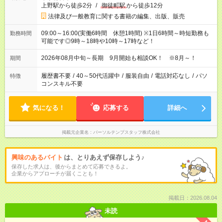
上野駅から徒歩2分
/
御徒町駅
から徒歩12分
法律及び一般教育に関する書籍の編集、出版、販売
09:00～16:00(実働6時間 休憩1時間) ※1日6時間～時短勤務も
勤務時間
可能です◎9時～18時や10時～17時など！
2026年08月中旬～長期 9月開始も相談OK！ ※8月～！
期間
履歴書不要
/
40～50代活躍中
/
服装自由
/
電話対応なし
/
パソ
特徴
コンスキル不要
気になる！
応募する
詳細へ
掲載元企業名
パーソルテンプスタッフ株式会社
興味のあるバイト
は、とりあえず保存しよう♪
保存した求人は、後からまとめて応募できるよ。
企業からアプローチが届くことも！
掲載日：2026.08.04
未読