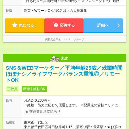
1日あたりの実働時間：最大8時間/日 ※プロジェクト先に勤務時
が入社1年以内に昇給を実現。 なかには転職後に年収250万円以
間は異なります 【シフト例】 ・10時00分～19時00分 ・9時00
上アップした社員も。 エンジニアへの還元率は業界高水準の
分～18時00分 平均残業時間：月10時間以内
副業・WワークOK / 10名以上の大量募集
特徴
87％。 スキルを磨いた分だけ、収入アップも目指せる環境で
す！ 【試用期間】試用期間あり 試用期間の長さ：6ヶ月 ※ 雇用
形態と給与に、本採用時と異なる部分があります。 雇用形態：
気になる！
応募する
詳細へ
中途採用（契約社員） 給与：月給 230,000円以上 上記額にはみ
なし残業代を含みます。※超過分は全額支給いたします。 みな
し残業代 21,329円／月 みなし残業時間 13時間／月 ※交通費は
掲載元企業名
ＬＵＬＬグループ
別途支給いたします ※研修期間中（最大12ヶ月間）も、試用期
間中と同一の給与となります。
未読
SNS＆WEBマーケター／平均年齢25歳／残業時間
ほぼナシ／ライフワークバランス重視◎／リモー
トOK
正社員
職種未経験OK
月給240,200円～
給与
※経験・能力に応じて優遇します。 ※配属先の管轄エリアに準じ
て支給いたします。エリアのご希望は考慮しますのでお気軽に
交通費別途支給あり
ご相談ください♪ ■□ 東日本エリア□■ 月給24万200円～（固定残
業代含む） ※固定残業代は、時間外労働の有無に関わらず月15
東京都千代田区
勤務地
時間分を、月2万5200円～支給。 ※上記を超える時間外労働分
東京都千代田区神田淡路町1-15（最寄り駅：最寄駅：★お茶の
は追加で支給。 ＜試用期間中＞ 月給22万円～ ※残業代別途支給