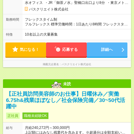
水オフィス ・JR「御茶ノ水」聖橋口出口より8分 ・東京メトロ
（試用期間中は固定残業代はありません） 【試用期間】試用期
千代田線「新御茶ノ水」より徒歩8分 ・東京メトロ丸の内線
間あり 試用期間の長さ：12ヶ月 ※ 雇用形態と給与に、本採用時
パスクリエイト株式会社
「淡路町」より徒歩5分 ・都営新宿線「小川町」より徒歩5分）
と異なる部分があります。 雇用形態：本採用時と同じです。 給
与：月給 220,000円以上 試用期間中は固定残業代はありません
フレックスタイム制
勤務時間
フルフレックス 標準労働時間：1日あたり8時間 フレックスタイ
ム制（標準労働時間8時間） フレキシブルタイム/定めなし コア
タイム/定めなし 標準的な勤務例/9:00～18:00 ※研修期間中は
10名以上の大量募集
特徴
9:00～18:00（実働8時間）となります。
気になる！
応募する
詳細へ
掲載元企業名
パスクリエイト株式会社
未読
【正社員訪問美容師のお仕事】日曜休み／実働
6.75h&残業ほぼなし／社会保険完備／30~50代活
躍中
正社員
職種未経験OK
月給240,272円～300,000円
給与
上記額にはみなし残業代を含みます。※超過分は全額支給いたし