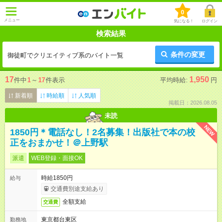
0
メニュー
気になる！
ログイン
検索結果
条件の変更
御徒町でクリエイティブ系のバイト一覧
17
1,950
件中
1
～
17
件表示
平均時給:
円
新着順
時給順
人気順
掲載日：2026.08.05
未読
NEW
1850円＊電話なし！2名募集！出版社で本の校
正をおまかせ！＠上野駅
派遣
WEB登録・面接OK
時給1850円
給与
交通費別途支給あり
全額支給
交通費
東京都台東区
勤務地