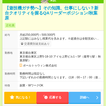
未読
【遊技機ガチ勢へ】その知識、仕事にしない？新
台クオリティを握るQAリーダーポジション/秋葉
原
正社員
月給250,000円～500,500円
給与
上記額にはみなし残業代を含みます。※超過分は全額支給いたし
ます。 みなし残業代 33,780円 ～ 67,640円／月 みなし残業時
交通費別途支給あり
間 20時間／月 ※経験や能力を考慮し決定 ※管理監督者は時間外
の適用なし ※深夜手当は別途支給 【各種手当】 ・交通費（月額
東京都台東区
勤務地
上限5万円） ・出張手当 ■□将来のキャリアステップについて■□
東京都台東区上野5-18-10 アイセ上野ビル1～5F（最寄り駅：秋
志向に応じたキャリア形成が可能です ◎専門性を高め、品質領
葉原駅）
域の第一人者を目指す≪スペシャリストコース≫ ◎組織マネジ
メントを担い、将来的に経営に関わる≪ジェネラルコース≫ デ
ポールトゥウィン株式会社
バックリーダー経験後は、 以下のポジションへステップアップ
が可能です。 (1) プロジェクトマネージャー 現場のスペシャリ
勤務時間は指定なし
勤務時間
ストとして、 クライアント課題の解決と より高度な品質保証を
下記いずれかの勤務時間となります。 (1)8：00～17：00（遊技
統括する役割です (2) 拠点マネージャー センター全体の事業拡
機） (2)15：00～24：00（遊技機） (3)23：30～8：30（遊技
大を見据え、 プロジェクト管理・人員管理を担う管理職です ◎
機） ※実働8時間 ※遊技機に関しては、基本(2)～(3)いずれかの
副業・WワークOK
特徴
その他にも ・年間4回実施の講義 『リーダーチャレンジ制
時間に固定となりますので 日によって時間は変動致しません。
度』 ・eラーニングで受講できる 独自教材『ソダテク』 な
ど、いずれも職位や経験年数を問わず、受講可能な研修制度を
気になる！
応募する
詳細へ
用意しております 【試用期間】試用期間あり 試用期間の長さ：
3ヶ月 雇用形態、給与は本採用時と同じです。