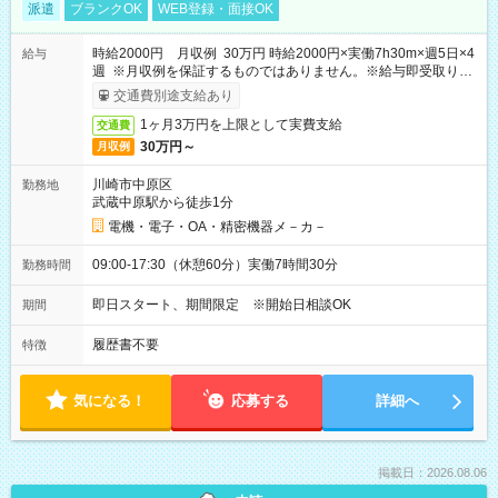
派遣
ブランクOK
WEB登録・面接OK
時給2000円 月収例 30万円 時給2000円×実働7h30m×週5日×4
給与
週 ※月収例を保証するものではありません。※給与即受取りサ
ービス利用可（利用条件有）
交通費別途支給あり
1ヶ月3万円を上限として実費支給
交通費
30万円～
月収例
川崎市中原区
勤務地
武蔵中原駅から徒歩1分
電機・電子・OA・精密機器メ－カ－
09:00-17:30（休憩60分）実働7時間30分
勤務時間
即日スタート、期間限定 ※開始日相談OK
期間
履歴書不要
特徴
気になる！
応募する
詳細へ
掲載日：2026.08.06