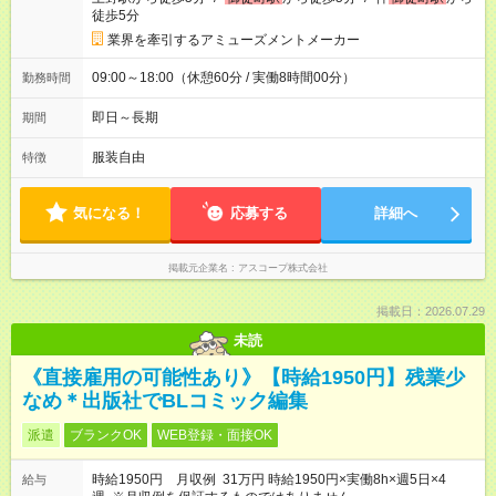
徒歩5分
業界を牽引するアミューズメントメーカー
09:00～18:00（休憩60分 / 実働8時間00分）
勤務時間
即日～長期
期間
服装自由
特徴
気になる！
応募する
詳細へ
掲載元企業名
アスコープ株式会社
掲載日：2026.07.29
未読
《直接雇用の可能性あり》【時給1950円】残業少
なめ＊出版社でBLコミック編集
派遣
ブランクOK
WEB登録・面接OK
時給1950円 月収例 31万円 時給1950円×実働8h×週5日×4
給与