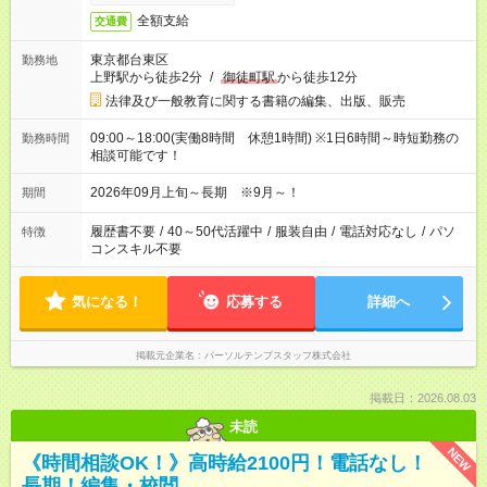
全額支給
交通費
東京都台東区
勤務地
上野駅から徒歩2分
/
御徒町駅
から徒歩12分
法律及び一般教育に関する書籍の編集、出版、販売
09:00～18:00(実働8時間 休憩1時間) ※1日6時間～時短勤務の
勤務時間
相談可能です！
2026年09月上旬～長期 ※9月～！
期間
履歴書不要
/
40～50代活躍中
/
服装自由
/
電話対応なし
/
パソ
特徴
コンスキル不要
気になる！
応募する
詳細へ
掲載元企業名
パーソルテンプスタッフ株式会社
掲載日：2026.08.03
未読
NEW
《時間相談OK！》高時給2100円！電話なし！
長期！編集・校閲