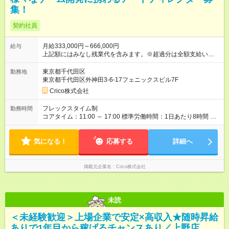
集！
契約社員
月給333,000円～666,000円
給与
上記額にはみなし残業代を含みます。※超過分は全額支給いたし
ます。 みなし残業代 79,400円 ～ 158,800円／月 みなし残業時
間 40時間／月 ●年収について ・年収を12ヶ月で割ったものを月
東京都千代田区
勤務地
給としてお支払い ・上記年収/月給には固定残業代を含む ※時
東京都千代田区外神田3-6-17フェニックスビル7F
間外労働の有無に関わらず40時間分の固定残業代を支給 固
Crico株式会社
定残業代：基本給÷所定労働時間(＝時給換算)×1.25(割増賃
金)×40時間分 ・40時間を超える時間外労働分についての残業代
フレックスタイム制
勤務時間
は追加支給 ●昇給・賞与 昇給：年2回 (昇進・業務の大幅変更等
コアタイム：11:00 ～ 17:00 標準労働時間：1日あたり8時間 一
の場合は都度実施) 賞与：年2回 (業績に応じて支給) 【試用期
日あたりの労働時間：8時間 フレックスタイム制 (コアタイ
間】試用期間あり 試用期間の長さ：3ヶ月 雇用形態、給与は本
ム 11:00～16:00）
採用時と同じです。 経験・職務内容によって、試用期間を変更
気になる！
応募する
詳細へ
することがあります。
掲載元企業名
Crico株式会社
未読
＜未経験歓迎＞上場企業で安定×高収入★随時昇給
ありで1年目から稼げるチャンスあり／上野店