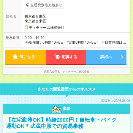
ます。 みなし残業代 56,772円／月 みなし残業時間 41.5時間／
交通費別途支給あり
月 【試用期間】試用期間あり 試用期間の長さ：3ヶ月 雇用形
態、給与は本採用時と同じです。
東京都台東区
勤務地
東京都台東区
ディチャーム株式会社
9:00～16:40
勤務時間
実働時間：6時間40分/日 ［実働6時間40分/日］ ※残業時間は最
長で月10時間程度、介護施設への訪問となるので遅くとも18時
頃には終了します ※勤務地により多少の前後有 ※移動時間別
気になる！
応募する
詳細へ
掲載元企業名
ディチャーム株式会社
あなたの閲覧履歴からのオススメ
掲載日：2026.08.06
未読
【在宅勤務OK】時給2000円！自転車・バイク
通勤OK＊武蔵中原での貿易事務