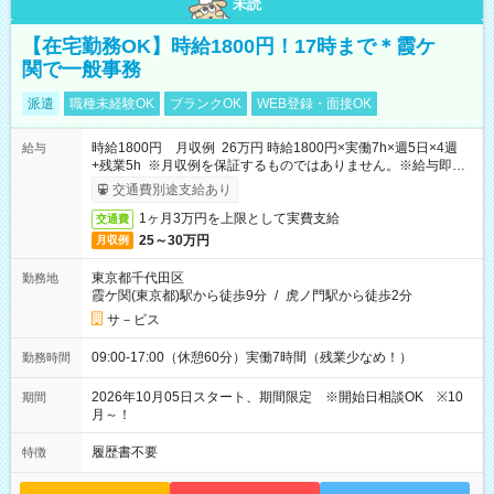
未読
【在宅勤務OK】時給1800円！17時まで＊霞ケ
関で一般事務
派遣
職種未経験OK
ブランクOK
WEB登録・面接OK
時給1800円 月収例 26万円 時給1800円×実働7h×週5日×4週
給与
+残業5h ※月収例を保証するものではありません。※給与即受
取りサービス利用可（利用条件有）
交通費別途支給あり
1ヶ月3万円を上限として実費支給
交通費
25～30万円
月収例
東京都千代田区
勤務地
霞ケ関(東京都)駅から徒歩9分
/
虎ノ門駅から徒歩2分
サ－ビス
09:00-17:00（休憩60分）実働7時間（残業少なめ！）
勤務時間
2026年10月05日スタート、期間限定 ※開始日相談OK ※10
期間
月～！
履歴書不要
特徴