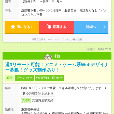
【急募】即日～長期 ※8月～！
期間
履歴書不要
/
40～50代活躍中
/
服装自由
/
電話対応なし
/
パソ
特徴
コンスキル不要
気になる！
応募する
詳細へ
掲載元企業名
パーソルテンプスタッフ株式会社
掲載日：2026.07.31
未読
週3リモート可能！アニメ・ゲーム系Webデザイナ
ー募集！グッズ制作あり！
派遣
ブランクOK
WEB登録・面接OK
時給1800円～（※ご経験・スキル考慮して決定いたします！）
給与
交通費別途支給あり
交通費全額支給
交通費
東京都中央区
勤務地
上野駅から徒歩5分
/
御徒町駅
から徒歩5分
/
仲
御徒町駅
から