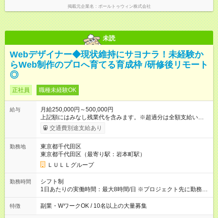
掲載元企業名
ポールトゥウィン株式会社
未読
Webデザイナー◆現状維持にサヨナラ！未経験か
らWeb制作のプロへ育てる育成枠 /研修後リモート
◎
正社員
職種未経験OK
月給250,000円～500,000円
給与
上記額にはみなし残業代を含みます。※超過分は全額支給いたし
ます。 みなし残業代 21,675円／月 みなし残業時間 12時間／月 -
交通費別途支給あり
------------------------------------------------------- ≪経験者の方は以下と
なります≫ --------------------------------------------------------- ◎月給35
東京都千代田区
勤務地
万円～＋業績賞与＋交通費＋各種手当 ※固定残業代（30時間/6
東京都千代田区（最寄り駅：岩本町駅）
万6，610円分）を含む。超過分は追加支給いたします 能力やス
キルを考慮し初任給を決定。経験者の方は前給考慮も可能で
ＬＵＬＬグループ
す！ ◎昇給年1回（研修終了後） ◎賞与年2回（2月・8月）＋業
績賞与あり ◤スキルアップも、収入アップも。◢ 入社後の成長
シフト制
勤務時間
や頑張りは、しっかり給与で還元しています。 実際にほぼ全員
1日あたりの実働時間：最大8時間/日 ※プロジェクト先に勤務時
が入社1年以内に昇給を実現。 なかには転職後に年収250万円以
間は異なります 【シフト例】 ・10時00分～19時00分 ・9時00
上アップした社員も。 エンジニアへの還元率は業界高水準の
分～18時00分 平均残業時間：月10時間以内
副業・WワークOK / 10名以上の大量募集
特徴
87％。 スキルを磨いた分だけ、収入アップも目指せる環境で