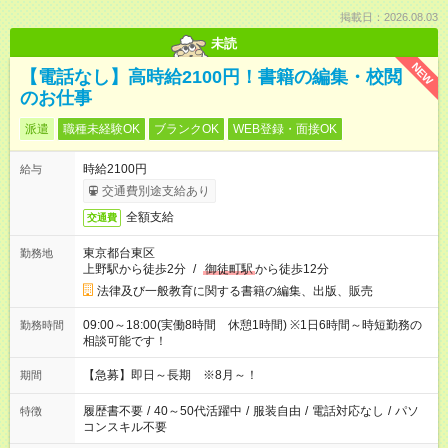
掲載日：2026.08.03
未読
NEW
【電話なし】高時給2100円！書籍の編集・校閲
のお仕事
派遣
職種未経験OK
ブランクOK
WEB登録・面接OK
時給2100円
給与
交通費別途支給あり
全額支給
交通費
東京都台東区
勤務地
上野駅から徒歩2分
/
御徒町駅
から徒歩12分
法律及び一般教育に関する書籍の編集、出版、販売
09:00～18:00(実働8時間 休憩1時間) ※1日6時間～時短勤務の
勤務時間
相談可能です！
【急募】即日～長期 ※8月～！
期間
履歴書不要
/
40～50代活躍中
/
服装自由
/
電話対応なし
/
パソ
特徴
コンスキル不要