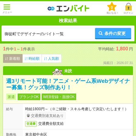
0
メニュー
気になる！
ログイン
検索結果
条件の変更
御徒町でデザイナーのバイト一覧
1
1,800
件中
1
～
1
件表示
平均時給:
円
新着順
時給順
人気順
掲載日：2026.07.31
未読
週3リモート可能！アニメ・ゲーム系Webデザイナ
ー募集！グッズ制作あり！
派遣
ブランクOK
WEB登録・面接OK
時給1800円～（※ご経験・スキル考慮して決定いたします！）
給与
交通費別途支給あり
交通費全額支給
交通費
東京都中央区
勤務地