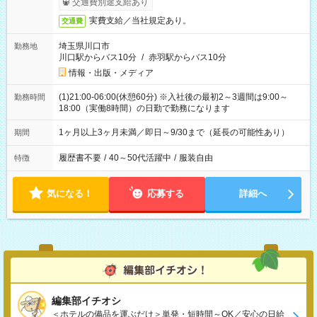
交通費別途支給あり
実費支給／当社規定あり。
交通費
埼玉県川口市
勤務地
川口駅からバス10分
/
赤羽駅からバス10分
情報・出版・メディア
(1)21:00-06:00(休憩60分) ※入社後の最初2～3週間は9:00～
勤務時間
18:00（実働8時間）の日勤で勤務になります
1ヶ月以上3ヶ月未満／即日～9/30まで（延長の可能性あり）
期間
履歴書不要
/
40～50代活躍中
/
服装自由
特徴
気になる！
応募する
詳細へ
編集部イチオシ
＜ホテルの備品を運ぶだけ＞単発・短時間～OK／安心の日給