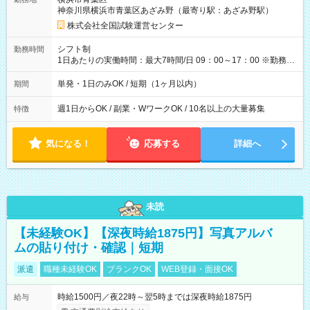
例】 ・河合塾模擬試験 8:30～17:30（休憩1時間） 時給1,300円
神奈川県横浜市青葉区あざみ野（最寄り駅：あざみ野駅）
×8時間＝日収10,400円＋交通費 ※当日の役割により時給＋100
円の場合あり ・国家試験 7:00～13:30（休憩なし） 時給1,300
株式会社全国試験運営センター
円（役割手当＋100円）×6時間＝日収8,400円＋交通費 【試用期
間】試用期間なし
シフト制
勤務時間
1日あたりの実働時間：最大7時間/日 09：00～17：00 ※勤務時
間は 試験により異なります。
単発・1日のみOK / 短期（1ヶ月以内）
期間
週1日からOK / 副業・WワークOK / 10名以上の大量募集
特徴
気になる！
応募する
詳細へ
未読
【未経験OK】【深夜時給1875円】写真アルバ
ムの貼り付け・確認｜短期
派遣
職種未経験OK
ブランクOK
WEB登録・面接OK
時給1500円／夜22時～翌5時までは深夜時給1875円
給与