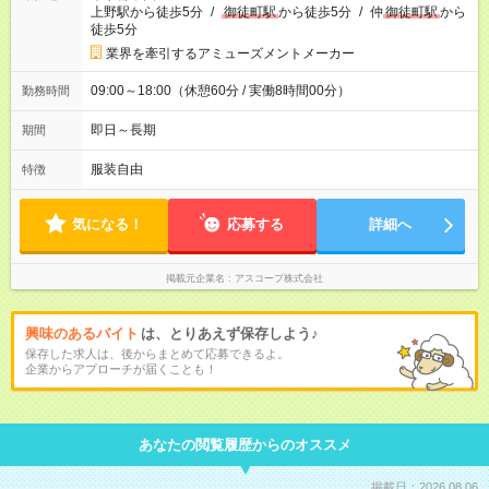
上野駅から徒歩5分
/
御徒町駅
から徒歩5分
/
仲
御徒町駅
から
徒歩5分
業界を牽引するアミューズメントメーカー
09:00～18:00（休憩60分 / 実働8時間00分）
勤務時間
即日～長期
期間
服装自由
特徴
気になる！
応募する
詳細へ
掲載元企業名
アスコープ株式会社
興味のあるバイト
は、とりあえず保存しよう♪
保存した求人は、後からまとめて応募できるよ。
企業からアプローチが届くことも！
あなたの閲覧履歴からのオススメ
掲載日：2026.08.06