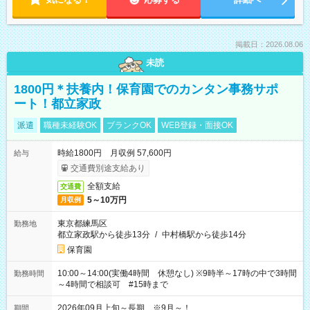
掲載日：2026.08.06
未読
1800円＊扶養内！保育園でのカンタン事務サポ
ート！都立家政
派遣
職種未経験OK
ブランクOK
WEB登録・面接OK
時給1800円 月収例 57,600円
給与
交通費別途支給あり
全額支給
交通費
5～10万円
月収例
東京都練馬区
勤務地
都立家政駅から徒歩13分
/
中村橋駅から徒歩14分
保育園
10:00～14:00(実働4時間 休憩なし) ※9時半～17時の中で3時間
勤務時間
～4時間で相談可 #15時まで
2026年09月上旬～長期 ※9月～！
期間