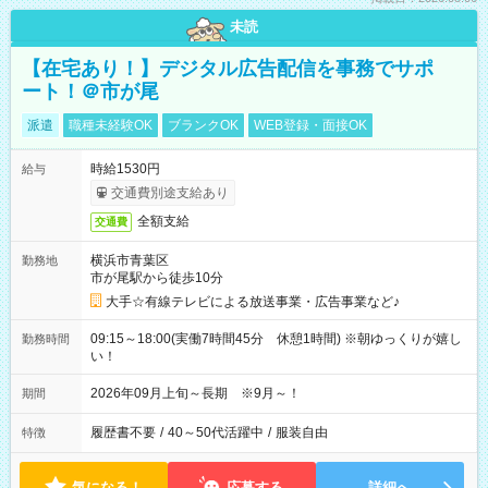
未読
【在宅あり！】デジタル広告配信を事務でサポ
ート！＠市が尾
派遣
職種未経験OK
ブランクOK
WEB登録・面接OK
時給1530円
給与
交通費別途支給あり
全額支給
交通費
横浜市青葉区
勤務地
市が尾駅から徒歩10分
大手☆有線テレビによる放送事業・広告事業など♪
09:15～18:00(実働7時間45分 休憩1時間) ※朝ゆっくりが嬉し
勤務時間
い！
2026年09月上旬～長期 ※9月～！
期間
履歴書不要
/
40～50代活躍中
/
服装自由
特徴
気になる！
応募する
詳細へ