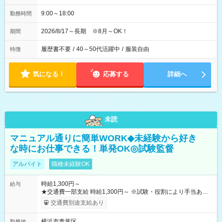
9:00～18:00
勤務時間
2026/8/17～長期 ※8月～OK！
期間
履歴書不要
/
40～50代活躍中
/
服装自由
特徴
気になる！
応募する
詳細へ
未読
マニュアル通りに簡単WORK◆未経験から好き
な時にお仕事できる！単発OK◎試験監督
アルバイト
職種未経験OK
時給1,300円～
給与
★交通費一部支給 時給1,300円～ ※試験・役割により手当あり
※勤務回数により昇給あり 【即給（前払い）オプションあ
交通費別途支給あり
り！】 希望される場合、勤務から1週間ほどで給与の一部を受け
取れます。 ※手数料418円がかかります。 【過去試験日の収入
横浜市青葉区
勤務地