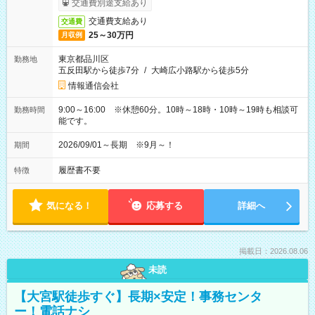
交通費別途支給あり
交通費支給あり
交通費
25～30万円
月収例
東京都品川区
勤務地
五反田駅から徒歩7分
/
大崎広小路駅から徒歩5分
情報通信会社
9:00～16:00 ※休憩60分。10時～18時・10時～19時も相談可
勤務時間
能です。
2026/09/01～長期 ※9月～！
期間
履歴書不要
特徴
気になる！
応募する
詳細へ
掲載日：2026.08.06
未読
【大宮駅徒歩すぐ】長期×安定！事務センタ
ー！電話ナシ