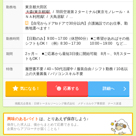
東京都大田区
勤務地
大森(東京都)駅
/
羽田空港第２ターミナル(東京モノレール・Ａ
ＮＡ利用)駅
/
大鳥居駅
/
…
【自宅からドアtoドアで30分以内】介護施設でのお仕事。勤
務地選べます！
【日勤のみ】9:00～17:00（休憩60分） ■ご希望があればその他
勤務時間
シフトもOK！ （例）8:30～17:30 10:00～19:00 など
「家族とお休みを合わせたい」 「できれば残業はしたくない」
など、あなたのご希望に沿ったお仕事をご紹介します！ ※Wワ
2ヶ月～ ■ご応募から最短3日後に開始可能 8月～、9月スター
期間
ーク希望の方へ 今ご覧のお仕事で希望する勤務時間と、もう1つ
トもOK！
のお仕事の勤務時間。 合計で週40時間を超える場合は応募でき
ません
履歴書不要
/
40～50代活躍中
/
服装自由
/
シフト勤務
/
10名以
特徴
上の大量募集
/
パソコンスキル不要
気になる！
応募する
詳細へ
掲載元企業名
日研トータルソーシング株式会社 メディカルケア事業部 ナース派遣
興味のあるバイト
は、とりあえず保存しよう♪
保存した求人は、後からまとめて応募できるよ。
企業からアプローチが届くことも！