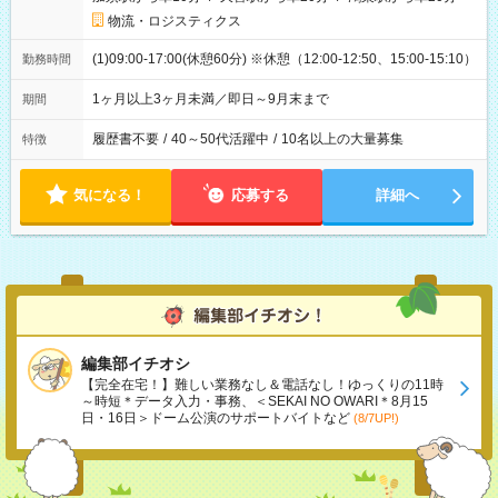
物流・ロジスティクス
(1)09:00-17:00(休憩60分) ※休憩（12:00-12:50、15:00-15:10）
勤務時間
1ヶ月以上3ヶ月未満／即日～9月末まで
期間
履歴書不要
/
40～50代活躍中
/
10名以上の大量募集
特徴
気になる！
応募する
詳細へ
編集部イチオシ
【完全在宅！】難しい業務なし＆電話なし！ゆっくりの11時
～時短＊データ入力・事務、＜SEKAI NO OWARI＊8月15
日・16日＞ドーム公演のサポートバイトなど
(8/7UP!)