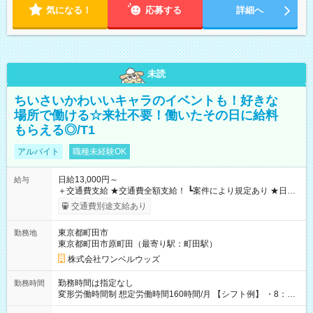
気になる！
応募する
詳細へ
未読
ちいさいかわいいキャラのイベントも！好きな
場所で働ける☆来社不要！働いたその日に給料
もらえる◎/T1
アルバイト
職種未経験OK
日給13,000円～
給与
＋交通費支給 ★交通費全額支給！ ┗案件により規定あり ★日払
いOK！（規定あり） ┗働いたその日に現金GET♪ お仕事後はコ
交通費別途支給あり
ンビニATMから 日払い分を引き落とせます！ 【試用期間】試
用期間なし
東京都町田市
勤務地
東京都町田市原町田（最寄り駅：町田駅）
株式会社ワンベルウッズ
勤務時間は指定なし
勤務時間
変形労働時間制 想定労働時間160時間/月 【シフト例】 ・8：00
～21：00