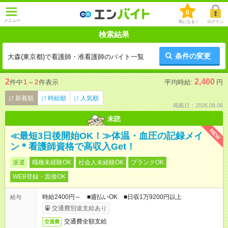
0
メニュー
気になる！
ログイン
検索結果
条件の変更
大森(東京都)で看護師・准看護師のバイト一覧
2
2,400
件中
1
～
2
件表示
平均時給:
円
新着順
時給順
人気順
掲載日：2026.08.06
未読
NEW
≪最短3日後開始OK！≫体温・血圧の記録メイ
ン＊看護師資格で高収入Get！
派遣
職種未経験OK
社会人未経験OK
ブランクOK
WEB登録・面接OK
時給2400円～ ■週払いOK ■日収1万9200円以上
給与
交通費別途支給あり
交通費全額支給
交通費