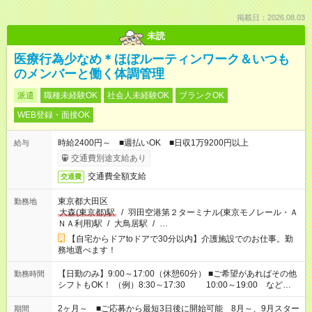
掲載日：2026.08.03
未読
医療行為少なめ＊ほぼルーティンワーク＆いつも
のメンバーと働く体調管理
派遣
職種未経験OK
社会人未経験OK
ブランクOK
WEB登録・面接OK
時給2400円～ ■週払いOK ■日収1万9200円以上
給与
交通費別途支給あり
交通費全額支給
交通費
東京都大田区
勤務地
大森(東京都)駅
/
羽田空港第２ターミナル(東京モノレール・Ａ
ＮＡ利用)駅
/
大鳥居駅
/
…
【自宅からドアtoドアで30分以内】介護施設でのお仕事。勤
務地選べます！
【日勤のみ】9:00～17:00（休憩60分） ■ご希望があればその他
勤務時間
シフトもOK！ （例）8:30～17:30 10:00～19:00 など
「家族とお休みを合わせたい」 「できれば残業はしたくない」
など、あなたのご希望に沿ったお仕事をご紹介します！ ※Wワ
2ヶ月～ ■ご応募から最短3日後に開始可能 8月～、9月スター
期間