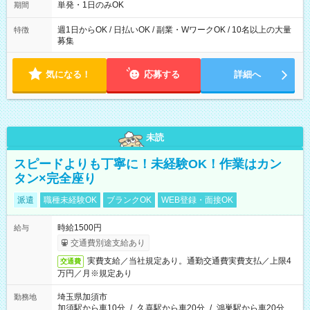
単発・1日のみOK
期間
週1日からOK / 日払いOK / 副業・WワークOK / 10名以上の大量
特徴
募集
気になる！
応募する
詳細へ
未読
スピードよりも丁寧に！未経験OK！作業はカン
タン×完全座り
派遣
職種未経験OK
ブランクOK
WEB登録・面接OK
時給1500円
給与
交通費別途支給あり
実費支給／当社規定あり。通勤交通費実費支払／上限4
交通費
万円／月※規定あり
埼玉県加須市
勤務地
加須駅から車10分
/
久喜駅から車20分
/
鴻巣駅から車20分