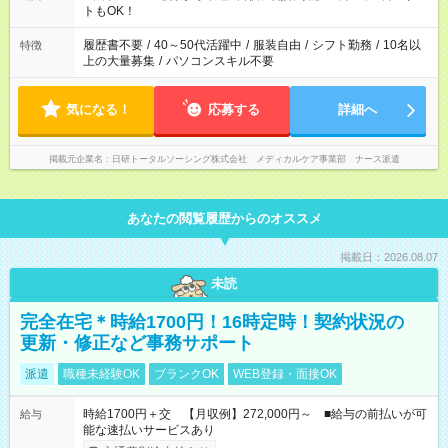
ーク希望の方へ 今ご覧のお仕事で希望する勤務時間と、もう1つ
トもOK！
のお仕事の勤務時間。 合計で週40時間を超える場合は応募でき
ません
履歴書不要
/
40～50代活躍中
/
服装自由
/
シフト勤務
/
10名以
特徴
上の大量募集
/
パソコンスキル不要
気になる！
応募する
詳細へ
掲載元企業名
日研トータルソーシング株式会社 メディカルケア事業部 ナース派遣
あなたの閲覧履歴からのオススメ
掲載日：2026.08.07
未読
完全在宅＊時給1700円！16時定時！契約状況の
更新・修正など事務サポート
派遣
職種未経験OK
ブランクOK
WEB登録・面接OK
時給1700円＋交 【月収例】272,000円～ ■給与の前払いが可
給与
能な速払いサービスあり