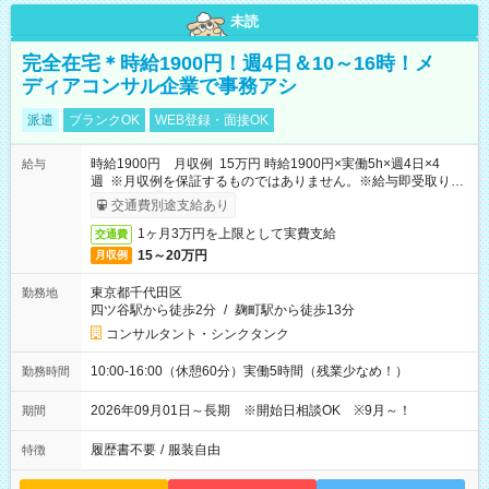
未読
完全在宅＊時給1900円！週4日＆10～16時！メ
ディアコンサル企業で事務アシ
派遣
ブランクOK
WEB登録・面接OK
時給1900円 月収例 15万円 時給1900円×実働5h×週4日×4
給与
週 ※月収例を保証するものではありません。※給与即受取りサ
ービス利用可（利用条件有）
交通費別途支給あり
1ヶ月3万円を上限として実費支給
交通費
15～20万円
月収例
東京都千代田区
勤務地
四ツ谷駅から徒歩2分
/
麹町駅から徒歩13分
コンサルタント・シンクタンク
10:00-16:00（休憩60分）実働5時間（残業少なめ！）
勤務時間
2026年09月01日～長期 ※開始日相談OK ※9月～！
期間
履歴書不要
/
服装自由
特徴