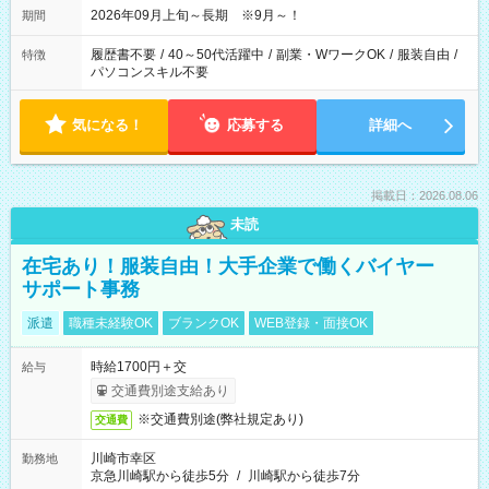
2026年09月上旬～長期 ※9月～！
期間
履歴書不要
/
40～50代活躍中
/
副業・WワークOK
/
服装自由
/
特徴
パソコンスキル不要
気になる！
応募する
詳細へ
掲載日：2026.08.06
未読
在宅あり！服装自由！大手企業で働くバイヤー
サポート事務
派遣
職種未経験OK
ブランクOK
WEB登録・面接OK
時給1700円＋交
給与
交通費別途支給あり
※交通費別途(弊社規定あり)
交通費
川崎市幸区
勤務地
京急川崎駅から徒歩5分
/
川崎駅から徒歩7分