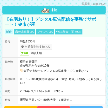
掲載日：2026.08.06
未読
【在宅あり！】デジタル広告配信を事務でサポ
ート！＠市が尾
派遣
職種未経験OK
ブランクOK
WEB登録・面接OK
時給1530円
給与
交通費別途支給あり
全額支給
交通費
横浜市青葉区
勤務地
市が尾駅から徒歩10分
大手☆有線テレビによる放送事業・広告事業など♪
09:15～18:00(実働7時間45分 休憩1時間) ※朝ゆっくりが嬉し
勤務時間
い！
2026年09月上旬～長期 ※9月～！
期間
履歴書不要
/
40～50代活躍中
/
服装自由
特徴