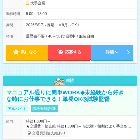
大手企業
9:00～18:00
勤務時間
2026/8/17～長期 ※8月～OK！
期間
履歴書不要
/
40～50代活躍中
/
服装自由
特徴
気になる！
応募する
詳細へ
未読
マニュアル通りに簡単WORK◆未経験から好き
な時にお仕事できる！単発OK◎試験監督
アルバイト
職種未経験OK
時給1,300円～
給与
★交通費一部支給 時給1,300円～ ※試験・役割により手当あり
※勤務回数により昇給あり 【即給（前払い）オプションあ
交通費別途支給あり
り！】 希望される場合、勤務から1週間ほどで給与の一部を受け