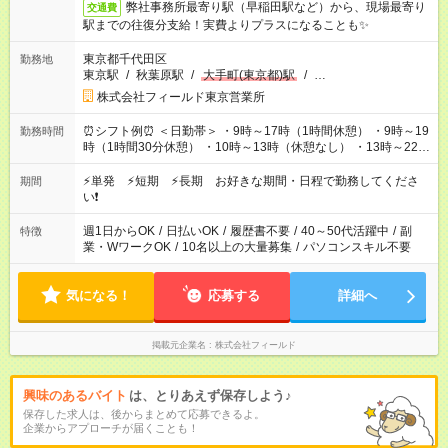
弊社事務所最寄り駅（早稲田駅など）から、現場最寄り
交通費
駅までの往復分支給！実費よりプラスになることも✨
東京都千代田区
勤務地
東京駅
/
秋葉原駅
/
大手町(東京都)駅
/
…
株式会社フィールド東京営業所
⏰シフト例⏰ ＜日勤帯＞ ・9時～17時（1時間休憩） ・9時～19
勤務時間
時（1時間30分休憩） ・10時～13時（休憩なし） ・13時～22時
（1時間休憩） ＜夜勤帯＞ ・22時～午前2時（休憩なし） ・23
時～午前7時（1時間休憩） ・午前0時～6時（休憩なし） ※案件
⚡単発 ⚡短期 ⚡長期 お好きな期間・日程で勤務してくださ
期間
や日程により変動があります。 ※なるべく希望シフトに合うよ
い❗
う調整しております。
週1日からOK
/
日払いOK
/
履歴書不要
/
40～50代活躍中
/
副
特徴
業・WワークOK
/
10名以上の大量募集
/
パソコンスキル不要
気になる！
応募する
詳細へ
掲載元企業名
株式会社フィールド
興味のあるバイト
は、とりあえず保存しよう♪
保存した求人は、後からまとめて応募できるよ。
企業からアプローチが届くことも！