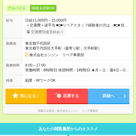
アルバイト
職種未経験OK
日給11,000円～15,000円
給与
＋交通費＋諸手当 ■□■リペアスタッフ経験者の方は…■□■ 技術
チェック後に日給を決定します！ ・現場数に応じて『日給が1.2
交通費別途支給あり
倍』！ ・その他手当により『1.5倍』になることも…！ ・その他
1日ごとの評価ポイントもあり 頑張った分だけ評価されます！ ◆
東京都千代田区
勤務地
交通費規定支給 ◆残業手当あり ◆子供手当あり ◆宿泊手当あり
東京都千代田区大手町（最寄り駅：大手町駅）
(2，000円/1日) ※宿泊を伴う現場の場合 ◆先輩スタッフの給与例
﹋﹋﹋﹋﹋﹋﹋﹋﹋﹋﹋ ・週5日勤務Aさん ＞＞日給11，000円
株式会社エンジン リペア事業部
×20勤務 ＞＞月収22万円＋諸手当 【試用期間】試用期間あり 試
用期間の長さ：6ヶ月 ※ 雇用形態と給与に、本採用時と異なる部
8:00～17:00
勤務時間
分があります。 雇用形態：本採用時と同じです。 給与：日
実働時間：8時間/日 休憩時間：1時間/日 ★月～土・週4日～OK
給 9,810円以上 ::::: ::::: ::::: ::::: ::::: :::::: 120勤務までは日給9，810
★週5日入れる方大歓迎！※日時相談OK ★時期により連休取得も
円 121勤務目から日給1万1，000円～ となります。
可能！ ＼毎月希望シフト提出で働きやすい！／ 毎月20日までに
副業・WワークOK
特徴
::::: ::::: ::::: ::::: ::::: ::::::
翌月の勤務希望シフトを提出◎ ※シフト変更は前週までに相談
OK
気になる！
応募する
詳細へ
掲載元企業名
株式会社エンジン リペア事業部
あなたの閲覧履歴からのオススメ