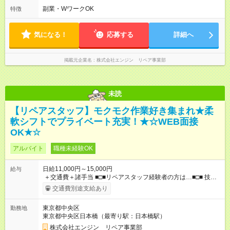
円 121勤務目から日給1万1，000円～ となります。
可能！ ＼毎月希望シフト提出で働きやすい！／ 毎月20日までに
副業・WワークOK
特徴
::::: ::::: ::::: ::::: ::::: ::::::
翌月の勤務希望シフトを提出◎ ※シフト変更は前週までに相談
OK
気になる！
応募する
詳細へ
掲載元企業名
株式会社エンジン リペア事業部
未読
【リペアスタッフ】モクモク作業好き集まれ★柔
軟シフトでプライベート充実！★☆WEB面接
OK★☆
アルバイト
職種未経験OK
日給11,000円～15,000円
給与
＋交通費＋諸手当 ■□■リペアスタッフ経験者の方は…■□■ 技術
チェック後に日給を決定します！ ・現場数に応じて『日給が1.2
交通費別途支給あり
倍』！ ・その他手当により『1.5倍』になることも…！ ・その他
1日ごとの評価ポイントもあり 頑張った分だけ評価されます！ ◆
東京都中央区
勤務地
交通費規定支給 ◆残業手当あり ◆子供手当あり ◆宿泊手当あり
東京都中央区日本橋（最寄り駅：日本橋駅）
(2，000円/1日) ※宿泊を伴う現場の場合 ◆先輩スタッフの給与例
﹋﹋﹋﹋﹋﹋﹋﹋﹋﹋﹋ ・週5日勤務Aさん ＞＞日給11，000円
株式会社エンジン リペア事業部