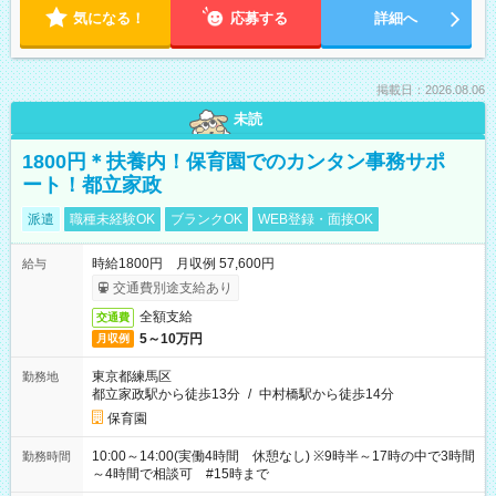
気になる！
応募する
詳細へ
掲載日：2026.08.06
未読
1800円＊扶養内！保育園でのカンタン事務サポ
ート！都立家政
派遣
職種未経験OK
ブランクOK
WEB登録・面接OK
時給1800円 月収例 57,600円
給与
交通費別途支給あり
全額支給
交通費
5～10万円
月収例
東京都練馬区
勤務地
都立家政駅から徒歩13分
/
中村橋駅から徒歩14分
保育園
10:00～14:00(実働4時間 休憩なし) ※9時半～17時の中で3時間
勤務時間
～4時間で相談可 #15時まで