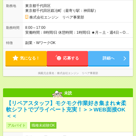
1日ごとの評価ポイントもあり 頑張った分だけ評価されます！ ◆
東京都千代田区
勤務地
交通費規定支給 ◆残業手当あり ◆子供手当あり ◆宿泊手当あり
東京都千代田区鍛冶町（最寄り駅：神田駅）
(2，000円/1日) ※宿泊を伴う現場の場合 ◆先輩スタッフの給与例
﹋﹋﹋﹋﹋﹋﹋﹋﹋﹋﹋ ・週5日勤務Aさん ＞＞日給11，000円
株式会社エンジン リペア事業部
×20勤務 ＞＞月収22万円＋諸手当 【試用期間】試用期間あり 試
用期間の長さ：6ヶ月 ※ 雇用形態と給与に、本採用時と異なる部
8:00～17:00
勤務時間
分があります。 雇用形態：本採用時と同じです。 給与：日
実働時間：8時間/日 休憩時間：1時間/日 ★月～土・週4日～OK
給 9,810円以上 ::::: ::::: ::::: ::::: ::::: :::::: 120勤務までは日給9，810
★週5日入れる方大歓迎！※日時相談OK ★時期により連休取得も
円 121勤務目から日給1万1，000円～ となります。
可能！ ＼毎月希望シフト提出で働きやすい！／ 毎月20日までに
副業・WワークOK
特徴
::::: ::::: ::::: ::::: ::::: ::::::
翌月の勤務希望シフトを提出◎ ※シフト変更は前週までに相談
OK
気になる！
応募する
詳細へ
掲載元企業名
株式会社エンジン リペア事業部
未読
【リペアスタッフ】モクモク作業好き集まれ★柔
軟シフトでプライベート充実！＞＞WEB面接OK
＜＜
アルバイト
職種未経験OK