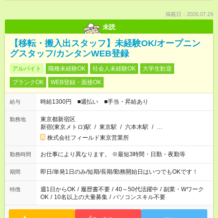
掲載日：2026.07.29
未読
【移転・搬入出スタッフ】未経験OK/オープニン
グスタッフ/カンタンWEB登録
アルバイト
職種未経験OK
社会人未経験OK
大学生歓迎
ブランクOK
WEB登録・面接OK
時給1300円 ■週払い ■手当・昇給あり
給与
東京都新宿区
勤務地
新宿(東京メトロ)駅
/
東京駅
/
六本木駅
/
…
株式会社フィールド東京営業所
お仕事により異なります。 ※最短3時間・日勤・夜勤等
勤務時間
即日/単発1日のみ/短期/長期/勤務開始日はいつでもOKです！
期間
週1日からOK
/
履歴書不要
/
40～50代活躍中
/
副業・Wワーク
特徴
OK
/
10名以上の大量募集
/
パソコンスキル不要