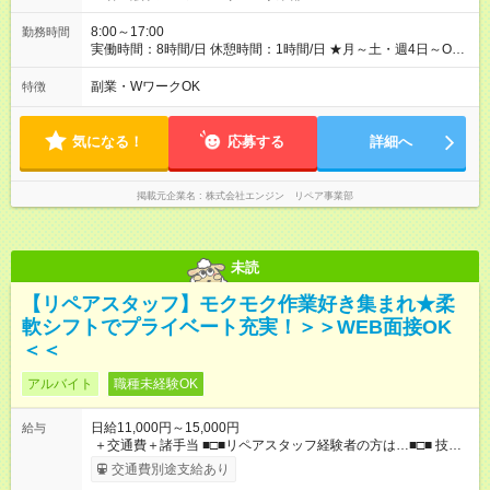
×20勤務 ＞＞月収22万円＋諸手当 【試用期間】試用期間あり 試
用期間の長さ：6ヶ月 ※ 雇用形態と給与に、本採用時と異なる部
8:00～17:00
勤務時間
分があります。 雇用形態：本採用時と同じです。 給与：日
実働時間：8時間/日 休憩時間：1時間/日 ★月～土・週4日～OK
給 9,810円以上 ::::: ::::: ::::: ::::: ::::: :::::: 120勤務までは日給9，810
★週5日入れる方大歓迎！※日時相談OK ★時期により連休取得も
円 121勤務目から日給1万1，000円～ となります。
可能！ ＼毎月希望シフト提出で働きやすい！／ 毎月20日までに
副業・WワークOK
特徴
::::: ::::: ::::: ::::: ::::: ::::::
翌月の勤務希望シフトを提出◎ ※シフト変更は前週までに相談
OK
気になる！
応募する
詳細へ
掲載元企業名
株式会社エンジン リペア事業部
未読
【リペアスタッフ】モクモク作業好き集まれ★柔
軟シフトでプライベート充実！＞＞WEB面接OK
＜＜
アルバイト
職種未経験OK
日給11,000円～15,000円
給与
＋交通費＋諸手当 ■□■リペアスタッフ経験者の方は…■□■ 技術
チェック後に日給を決定します！ ・現場数に応じて『日給が1.2
交通費別途支給あり
倍』！ ・その他手当により『1.5倍』になることも…！ ・その他