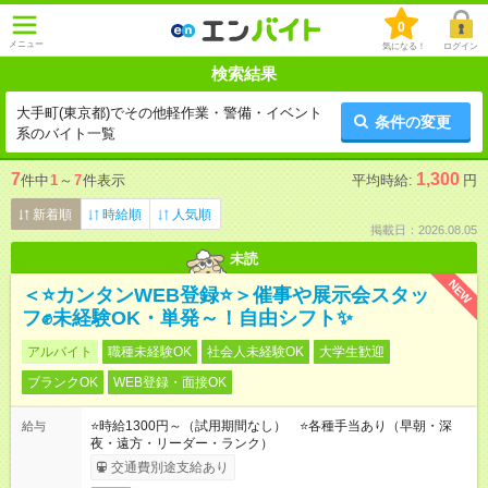
0
メニュー
気になる！
ログイン
検索結果
大手町(東京都)でその他軽作業・警備・イベント
条件の変更
系のバイト一覧
7
1,300
件中
1
～
7
件表示
平均時給:
円
新着順
時給順
人気順
掲載日：2026.08.05
未読
NEW
＜⭐カンタンWEB登録⭐＞催事や展示会スタッ
フ✊未経験OK・単発～！自由シフト✨
アルバイト
職種未経験OK
社会人未経験OK
大学生歓迎
ブランクOK
WEB登録・面接OK
⭐時給1300円～（試用期間なし） ⭐各種手当あり（早朝・深
給与
夜・遠方・リーダー・ランク）
交通費別途支給あり