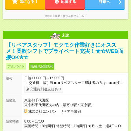
気になる！
応募する
詳細へ
掲載元企業名
株式会社フィールド
未読
【リペアスタッフ】モクモク作業好きにオスス
メ！柔軟シフトでプライベート充実！★☆WEB面
接OK★☆
アルバイト
職種未経験OK
日給11,000円～15,000円
給与
＋交通費＋諸手当 ■□■リペアスタッフ経験者の方は…■□■ 技術
チェック後に日給を決定します！ ・現場数に応じて『日給が1.2
交通費別途支給あり
倍』！ ・その他手当により『1.5倍』になることも…！ ・その他
1日ごとの評価ポイントもあり 頑張った分だけ評価されます！ ◆
東京都千代田区
勤務地
交通費規定支給 ◆残業手当あり ◆子供手当あり ◆宿泊手当あり
東京都千代田区丸の内（最寄り駅：東京駅）
(2，000円/1日) ※宿泊を伴う現場の場合 ◆先輩スタッフの給与例
﹋﹋﹋﹋﹋﹋﹋﹋﹋﹋﹋ ・週5日勤務Aさん ＞＞日給11，000円
株式会社エンジン リペア事業部
×20勤務 ＞＞月収22万円＋諸手当 【試用期間】試用期間あり 試
用期間の長さ：6ヶ月 ※ 雇用形態と給与に、本採用時と異なる部
8:00～17:00
勤務時間
分があります。 雇用形態：本採用時と同じです。 給与：日
実働時間：8時間/日 休憩時間：1時間/日 ★月～土・週4日～OK
給 9,810円以上 ::::: ::::: ::::: ::::: ::::: :::::: 120勤務までは日給9，810
★週5日入れる方大歓迎！※日時相談OK ★時期により連休取得も