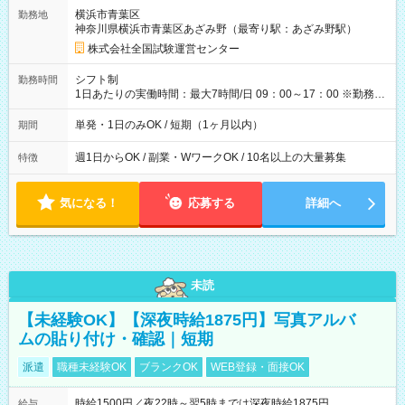
取れます。 ※手数料418円がかかります。 【過去試験日の収入
横浜市青葉区
勤務地
例】 ・河合塾模擬試験 8:30～17:30（休憩1時間） 時給1,300円
神奈川県横浜市青葉区あざみ野（最寄り駅：あざみ野駅）
×8時間＝日収10,400円＋交通費 ※当日の役割により時給＋100
円の場合あり ・国家試験 7:00～13:30（休憩なし） 時給1,300
株式会社全国試験運営センター
円（役割手当＋100円）×6時間＝日収8,400円＋交通費 【試用期
間】試用期間なし
シフト制
勤務時間
1日あたりの実働時間：最大7時間/日 09：00～17：00 ※勤務時
間は 試験により異なります。
単発・1日のみOK / 短期（1ヶ月以内）
期間
週1日からOK / 副業・WワークOK / 10名以上の大量募集
特徴
気になる！
応募する
詳細へ
未読
【未経験OK】【深夜時給1875円】写真アルバ
ムの貼り付け・確認｜短期
派遣
職種未経験OK
ブランクOK
WEB登録・面接OK
時給1500円／夜22時～翌5時までは深夜時給1875円
給与