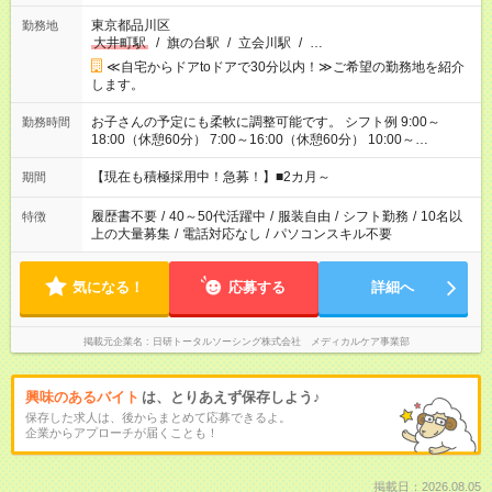
東京都品川区
勤務地
大井町駅
/
旗の台駅
/
立会川駅
/
…
≪自宅からドアtoドアで30分以内！≫ご希望の勤務地を紹介
します。
お子さんの予定にも柔軟に調整可能です。 シフト例 9:00～
勤務時間
18:00（休憩60分） 7:00～16:00（休憩60分） 10:00～
19:00（休憩60分） ※Wワーク希望の方へ 今ご覧のお仕事で希
望する勤務時間と、もう1つのお仕事の勤務時間の合計が 週40
【現在も積極採用中！急募！】■2カ月～
期間
時間を超えなければOKです。
履歴書不要
/
40～50代活躍中
/
服装自由
/
シフト勤務
/
10名以
特徴
上の大量募集
/
電話対応なし
/
パソコンスキル不要
気になる！
応募する
詳細へ
掲載元企業名
日研トータルソーシング株式会社 メディカルケア事業部
興味のあるバイト
は、とりあえず保存しよう♪
保存した求人は、後からまとめて応募できるよ。
企業からアプローチが届くことも！
掲載日：2026.08.05