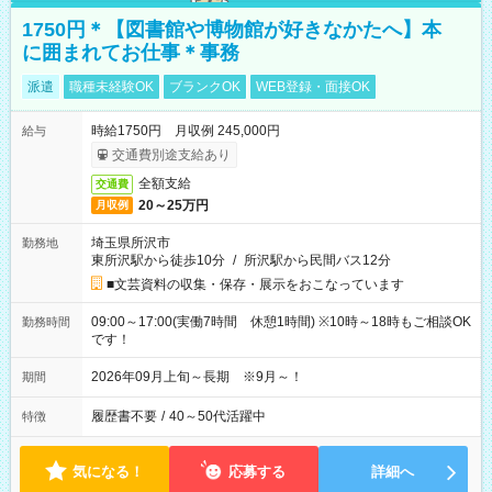
1750円＊【図書館や博物館が好きなかたへ】本
に囲まれてお仕事＊事務
派遣
職種未経験OK
ブランクOK
WEB登録・面接OK
時給1750円 月収例 245,000円
給与
交通費別途支給あり
全額支給
交通費
20～25万円
月収例
埼玉県所沢市
勤務地
東所沢駅から徒歩10分
/
所沢駅から民間バス12分
■文芸資料の収集・保存・展示をおこなっています
09:00～17:00(実働7時間 休憩1時間) ※10時～18時もご相談OK
勤務時間
です！
2026年09月上旬～長期 ※9月～！
期間
履歴書不要
/
40～50代活躍中
特徴
気になる！
応募する
詳細へ