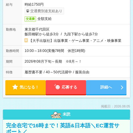
時給1750円
給与
交通費別途支給あり
全額支給
交通費
東京都千代田区
勤務地
飯田橋駅から徒歩3分
/
九段下駅から徒歩7分
【大手出版社】出版事業・ゲーム事業・アニメ・映像事業
10:00～18:00(実働7時間 休憩1時間)
勤務時間
2026年08月下旬～長期 ※8月～！
期間
履歴書不要
/
40～50代活躍中
/
服装自由
特徴
気になる！
応募する
詳細へ
掲載日：2026.08.05
未読
完全在宅で16時まで！英語&日本語＼EC運営サ
ポート／