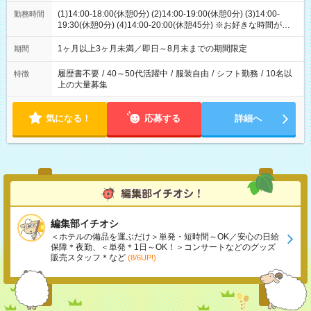
(1)14:00-18:00(休憩0分) (2)14:00-19:00(休憩0分) (3)14:00-
勤務時間
19:30(休憩0分) (4)14:00-20:00(休憩45分) ※お好きな時間が選べ
ます
1ヶ月以上3ヶ月未満／即日～8月末までの期間限定
期間
履歴書不要
/
40～50代活躍中
/
服装自由
/
シフト勤務
/
10名以
特徴
上の大量募集
気になる！
応募する
詳細へ
編集部イチオシ
＜ホテルの備品を運ぶだけ＞単発・短時間～OK／安心の日給
保障＊夜勤、＜単発＊1日～OK！＞コンサートなどのグッズ
販売スタッフ＊など
(8/6UP!)