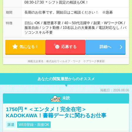
08:30-17:30 ＊シフト固定の相談もOK！
長期のお仕事です。開始日はご相談ください！ ※急募
期間
日払いOK
/
履歴書不要
/
40～50代活躍中
/
副業・WワークOK
/
特徴
服装自由
/
シフト勤務
/
10名以上の大量募集
/
電話対応なし
/
パ
ソコンスキル不要
気になる！
応募する
詳細へ
掲載元企業名
株式会社ウィルオブ・ワーク ケアワーク事業部
あなたの閲覧履歴からのオススメ
掲載日：2026.08.06
未読
1750円＊＜エンタメ！完全在宅＞
KADOKAWA！書籍データに関わるお仕事
派遣
WEB登録・面接OK