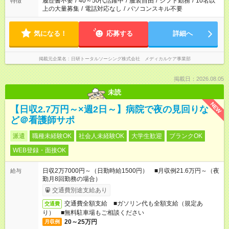
履歴書不要
/
40～50代活躍中
/
服装自由
/
シフト勤務
/
10名以
特徴
上の大量募集
/
電話対応なし
/
パソコンスキル不要
気になる！
応募する
詳細へ
掲載元企業名
日研トータルソーシング株式会社 メディカルケア事業部
掲載日：2026.08.05
未読
NEW
【日収2.7万円～×週2日～】病院で夜の見回りな
ど＠看護師サポ
派遣
職種未経験OK
社会人未経験OK
大学生歓迎
ブランクOK
WEB登録・面接OK
日収2万7000円～（日勤時給1500円） ■月収例21.6万円～（夜
給与
勤月8回勤務の場合）
交通費別途支給あり
交通費全額支給 ■ガソリン代も全額支給（規定あ
交通費
り） ■無料駐車場もご相談ください
20～25万円
月収例