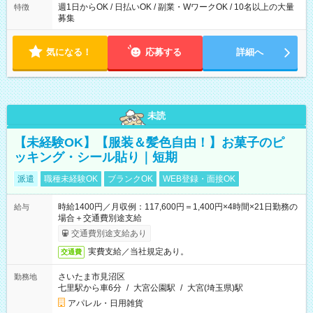
週1日からOK / 日払いOK / 副業・WワークOK / 10名以上の大量
特徴
募集
気になる！
応募する
詳細へ
未読
【未経験OK】【服装＆髪色自由！】お菓子のピ
ッキング・シール貼り｜短期
派遣
職種未経験OK
ブランクOK
WEB登録・面接OK
時給1400円／月収例：117,600円＝1,400円×4時間×21日勤務の
給与
場合＋交通費別途支給
交通費別途支給あり
実費支給／当社規定あり。
交通費
さいたま市見沼区
勤務地
七里駅から車6分
/
大宮公園駅
/
大宮(埼玉県)駅
アパレル・日用雑貨