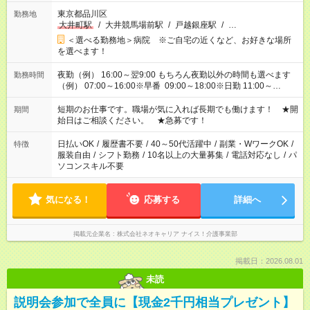
東京都品川区
勤務地
大井町駅
/
大井競馬場前駅
/
戸越銀座駅
/
…
＜選べる勤務地＞病院 ※ご自宅の近くなど、お好きな場所
を選べます！
夜勤（例） 16:00～翌9:00 もちろん夜勤以外の時間も選べます
勤務時間
（例） 07:00～16:00※早番 09:00～18:00※日勤 11:00～
20:00※遅番 ※時間は、固定・選べる施設もあるので、ご希望が
あれば調整できます！ ※シフト制。勤務地により実働時間が異
短期のお仕事です。職場が気に入れば長期でも働けます！ ★開
期間
なります。★家庭の都合でお休みが必要な場合も遠慮なくご相談
始日はご相談ください。 ★急募です！
ください。
日払いOK
/
履歴書不要
/
40～50代活躍中
/
副業・WワークOK
/
特徴
服装自由
/
シフト勤務
/
10名以上の大量募集
/
電話対応なし
/
パ
ソコンスキル不要
気になる！
応募する
詳細へ
掲載元企業名
株式会社ネオキャリア ナイス！介護事業部
掲載日：2026.08.01
未読
説明会参加で全員に【現金2千円相当プレゼント】