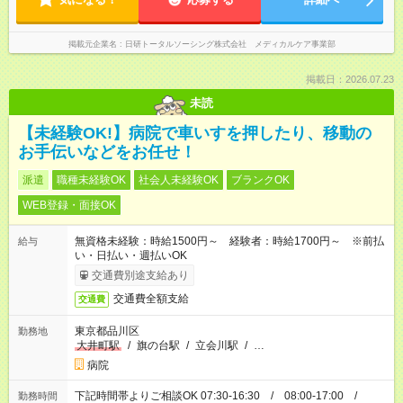
掲載元企業名
日研トータルソーシング株式会社 メディカルケア事業部
掲載日：2026.07.23
未読
【未経験OK!】病院で車いすを押したり、移動の
お手伝いなどをお任せ！
派遣
職種未経験OK
社会人未経験OK
ブランクOK
WEB登録・面接OK
無資格未経験：時給1500円～ 経験者：時給1700円～ ※前払
給与
い・日払い・週払いOK
交通費別途支給あり
交通費全額支給
交通費
東京都品川区
勤務地
大井町駅
/
旗の台駅
/
立会川駅
/
…
病院
下記時間帯よりご相談OK 07:30-16:30 / 08:00-17:00 /
勤務時間