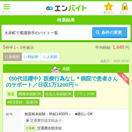
0
メニュー
気になる！
ログイン
検索結果
条件の変更
大井町で看護助手のバイト一覧
5
1,440
件中
1
～
5
件表示
平均時給:
円
新着順
時給順
人気順
掲載日：2026.08.06
未読
NEW
《50代活躍中》医療行為なし＊病院で患者さん
のサポート／日収1万1200円～
派遣
職種未経験OK
社会人未経験OK
ブランクOK
WEB登録・面接OK
無資格未経験：時給1400円～ ■週払いOK
給与
交通費別途支給あり
交通費全額支給
交通費