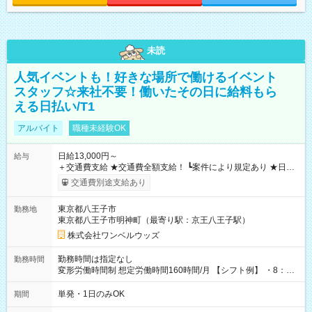
未読
人気イベントも！好きな場所で働けるイベント
スタッフ☆来社不要！働いたその日に給料もら
える日払い/T1
アルバイト
職種未経験OK
日給13,000円～
給与
＋交通費支給 ★交通費全額支給！ ┗案件により規定あり ★日払
いOK！（規定あり） ┗働いたその日に現金GET♪ お仕事後はコ
交通費別途支給あり
ンビニATMから 日払い分を引き落とせます！ 【試用期間】試
用期間なし
東京都八王子市
勤務地
東京都八王子市明神町（最寄り駅：京王八王子駅）
株式会社ワンベルウッズ
勤務時間は指定なし
勤務時間
変形労働時間制 想定労働時間160時間/月 【シフト例】 ・8：00
～21：00
単発・1日のみOK
期間