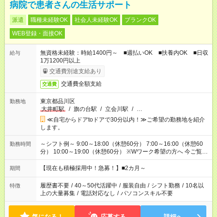
病院で患者さんの生活サポート
派遣
職種未経験OK
社会人未経験OK
ブランクOK
WEB登録・面接OK
無資格未経験：時給1400円～ ■週払いOK ■扶養内OK ■日収
給与
1万1200円以上
交通費別途支給あり
交通費全額支給
交通費
東京都品川区
勤務地
大井町駅
/
旗の台駅
/
立会川駅
/
…
≪自宅からドアtoドアで30分以内！≫ご希望の勤務地を紹介
します。
～シフト例～ 9:00～18:00（休憩60分） 7:00～16:00（休憩60
勤務時間
分） 10:00～19:00（休憩60分） ※Wワーク希望の方へ 今ご覧の
お仕事で希望する勤務時間と、もう1つのお仕事の勤務時間の合
計が 週40時間を超えなければOKです。
【現在も積極採用中！急募！】■2カ月～
期間
履歴書不要
/
40～50代活躍中
/
服装自由
/
シフト勤務
/
10名以
特徴
上の大量募集
/
電話対応なし
/
パソコンスキル不要
気になる！
応募する
詳細へ