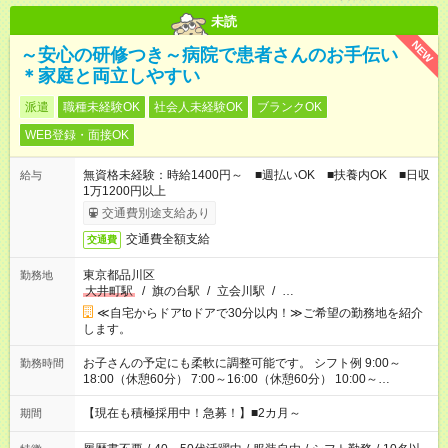
未読
NEW
～安心の研修つき～病院で患者さんのお手伝い
＊家庭と両立しやすい
派遣
職種未経験OK
社会人未経験OK
ブランクOK
WEB登録・面接OK
無資格未経験：時給1400円～ ■週払いOK ■扶養内OK ■日収
給与
1万1200円以上
交通費別途支給あり
交通費全額支給
交通費
東京都品川区
勤務地
大井町駅
/
旗の台駅
/
立会川駅
/
…
≪自宅からドアtoドアで30分以内！≫ご希望の勤務地を紹介
します。
お子さんの予定にも柔軟に調整可能です。 シフト例 9:00～
勤務時間
18:00（休憩60分） 7:00～16:00（休憩60分） 10:00～
19:00（休憩60分） ※Wワーク希望の方へ 今ご覧のお仕事で希
望する勤務時間と、もう1つのお仕事の勤務時間の合計が 週40
【現在も積極採用中！急募！】■2カ月～
期間
時間を超えなければOKです。