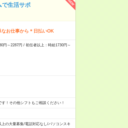
NEW
ムで生活サポ
単なお仕事から＊日払いOK
0円～2287円 / 初任者以上：時給1730円～
※ 上記は一例です！その他シフトもご相談ください！
以上の大量募集
/
電話対応なし
/
パソコンスキ