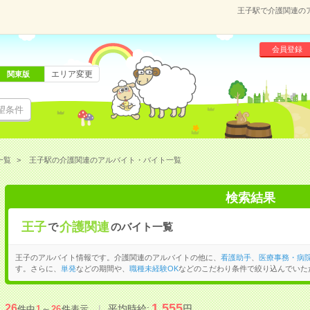
王子駅で介護関連の
会員登録
エリア変更
関東版
望条件
一覧
王子駅の介護関連のアルバイト・バイト一覧
検索結果
王子
介護関連
で
のバイト一覧
王子のアルバイト情報です。介護関連のアルバイトの他に、
看護助手
、
医療事務・病
す。さらに、
単発
などの期間や、
職種未経験OK
などのこだわり条件で絞り込んでいた
1,555
26
平均時給:
円
件中
1
～
26
件表示