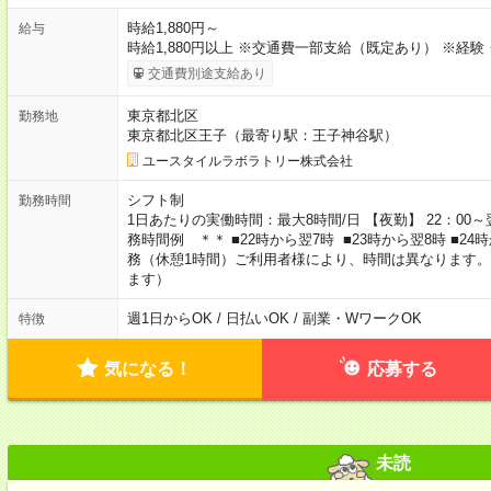
時給1,880円～
給与
時給1,880円以上 ※交通費一部支給（既定あり） ※経
交通費別途支給あり
東京都北区
勤務地
東京都北区王子（最寄り駅：王子神谷駅）
ユースタイルラボラトリー株式会社
シフト制
勤務時間
1日あたりの実働時間：最大8時間/日 【夜勤】 22：00～翌
務時間例 ＊＊ ■22時から翌7時 ■23時から翌8時 ■2
務（休憩1時間）ご利用者様により、時間は異なります。
ます）
週1日からOK / 日払いOK / 副業・WワークOK
特徴
気になる！
応募する
未読