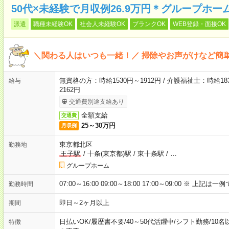
50代×未経験で月収例26.9万円＊グループホー
派遣
職種未経験OK
社会人未経験OK
ブランクOK
WEB登録・面接OK
＼関わる人はいつも一緒！／ 掃除やお声がけなど簡
無資格の方：時給1530円～1912円 / 介護福祉士：時給183
給与
2162円
交通費別途支給あり
全額支給
交通費
25～30万円
月収例
東京都北区
勤務地
王子駅
/
十条(東京都)駅
/
東十条駅
/
…
グループホーム
07:00～16:00 09:00～18:00 17:00～09:00 
勤務時間
即日～2ヶ月以上
期間
日払いOK
/
履歴書不要
/
40～50代活躍中
/
シフト勤務
/
10名
特徴