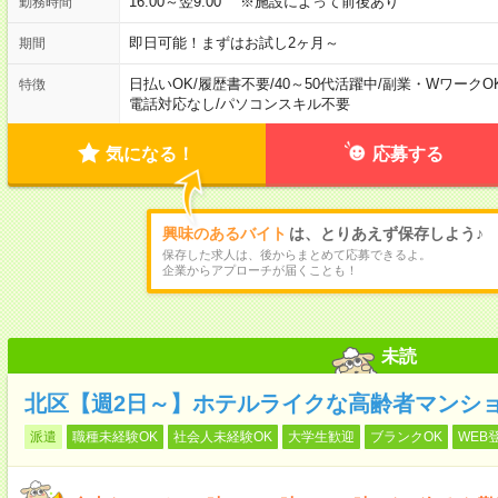
16:00～翌9:00 ※施設によって前後あり
勤務時間
即日可能！まずはお試し2ヶ月～
期間
日払いOK
/
履歴書不要
/
40～50代活躍中
/
副業・WワークO
特徴
電話対応なし
/
パソコンスキル不要
気になる！
応募する
興味のあるバイト
は、とりあえず保存しよう♪
保存した求人は、後からまとめて応募できるよ。
企業からアプローチが届くことも！
未読
北区【週2日～】ホテルライクな高齢者マンシ
派遣
職種未経験OK
社会人未経験OK
大学生歓迎
ブランクOK
WEB