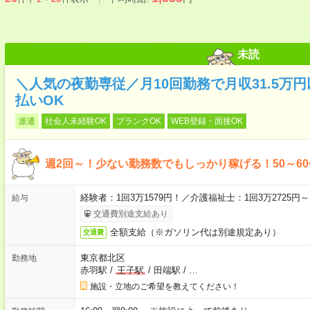
未読
＼人気の夜勤専従／月10回勤務で月収31.5万
払いOK
派遣
社会人未経験OK
ブランクOK
WEB登録・面接OK
週2回～！少ない勤務数でもしっかり稼げる！50～6
経験者：1回3万1579円！／介護福祉士：1回3万2725
給与
交通費別途支給あり
全額支給（※ガソリン代は別途規定あり）
交通費
東京都北区
勤務地
赤羽駅
/
王子駅
/
田端駅
/
…
施設・立地のご希望を教えてください！