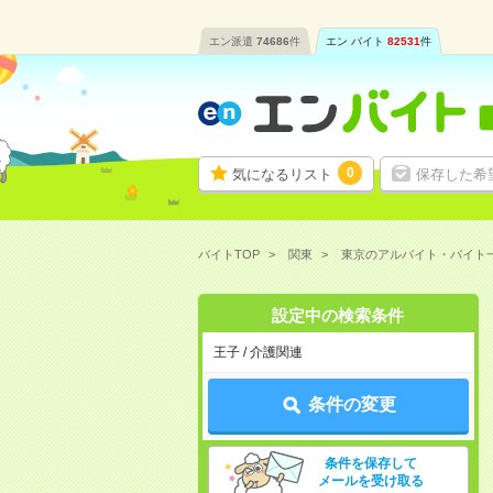
エン派遣
74686
件
エン バイト
82531
件
0
気になるリスト
保存した希
バイトTOP
関東
東京のアルバイト・バイト
設定中の検索条件
王子 / 介護関連
条件の変更
条件を保存して
メールを受け取る