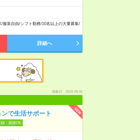
K
/
服装自由
/
シフト勤務
/
10名以上の大量募集
/
詳細へ
掲載日：2026.08.06
NEW
ョンで生活サポート
登録・面接OK