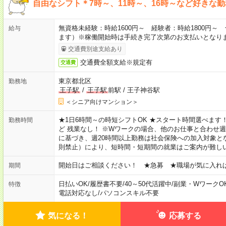
自由なシフト＊7時～、11時～、16時～など好きな
無資格未経験：時給1600円～ 経験者：時給1800円
給与
ます）※稼働開始時は手続き完了次第のお支払いとなり
交通費別途支給あり
交通費全額支給※規定有
交通費
東京都北区
勤務地
王子駅
/
王子駅
前駅
/
王子神谷駅
＜シニア向けマンション＞
★1日6時間～の時短シフトOK ★スタート時間選べます！ 7:00～16
勤務時間
ど 残業なし！ ※Wワークの場合、他のお仕事と合わせ週
に基づき、週20時間以上勤務は社会保険への加入対象と
則禁止）により、短時間・短期間の就業はご案内が難し
開始日はご相談ください！ ★急募 ★職場が気に入れ
期間
日払いOK
/
履歴書不要
/
40～50代活躍中
/
副業・WワークO
特徴
電話対応なし
/
パソコンスキル不要
気になる！
応募する