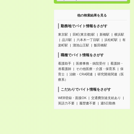
他の検索結果を見る
勤務地でバイト情報をさがす
東京駅
田町(東京都)駅
新橋駅
横浜駅
品川駅
六本木一丁目駅
浜松町駅
有
楽町駅
溜池山王駅
飯田橋駅
職種でバイト情報をさがす
看護助手
医療事務・病院受付
看護師・
准看護師
その他医療・介護・保育系
保
育士
治験・CRA関連
研究開発関連（医
療系）
こだわりでバイト情報をさがす
WEB登録・面接OK
交通費別途支給あり
英語力不要
履歴書不要
週5日勤務