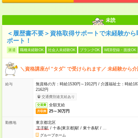
未読
＜履歴書不要＞資格取得サポートで未経験から
ポート！
派遣
職種未経験OK
社会人未経験OK
ブランクOK
WEB登録・面接OK
＼資格講座が “タダ” で受けられます／ 未経験から
無資格の方：時給1530円～1912円 / 介護福祉士：時給183
給与
2162円
交通費別途支給あり
全額支給
交通費
25～30万円
月収例
東京都北区
勤務地
王子駅
/
十条(東京都)駅
/
東十条駅
/
…
グループホーム