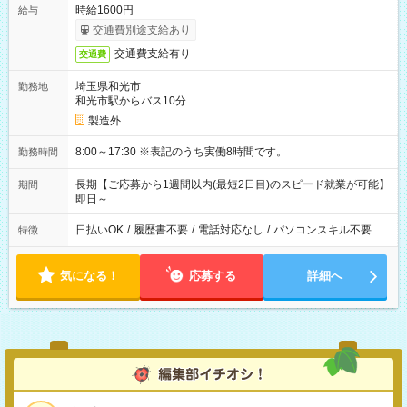
時給1600円
給与
交通費別途支給あり
交通費支給有り
交通費
埼玉県和光市
勤務地
和光市駅からバス10分
製造外
8:00～17:30 ※表記のうち実働8時間です。
勤務時間
長期【ご応募から1週間以内(最短2日目)のスピード就業が可能】
期間
即日～
日払いOK
/
履歴書不要
/
電話対応なし
/
パソコンスキル不要
特徴
気になる！
応募する
詳細へ