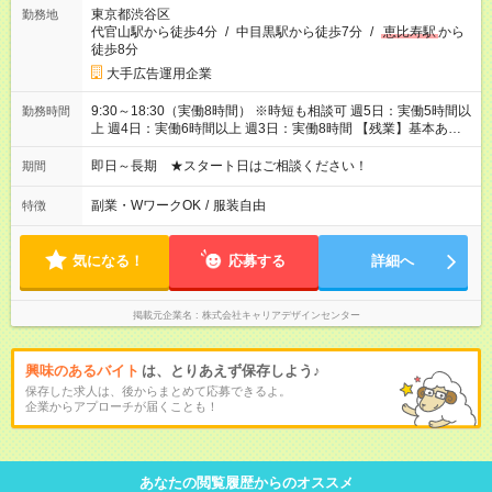
東京都渋谷区
勤務地
代官山駅から徒歩4分
/
中目黒駅から徒歩7分
/
恵比寿駅
から
徒歩8分
大手広告運用企業
9:30～18:30（実働8時間） ※時短も相談可 週5日：実働5時間以
勤務時間
上 週4日：実働6時間以上 週3日：実働8時間 【残業】基本あり
ません
即日～長期 ★スタート日はご相談ください！
期間
副業・WワークOK
/
服装自由
特徴
気になる！
応募する
詳細へ
掲載元企業名
株式会社キャリアデザインセンター
興味のあるバイト
は、とりあえず保存しよう♪
保存した求人は、後からまとめて応募できるよ。
企業からアプローチが届くことも！
あなたの閲覧履歴からのオススメ