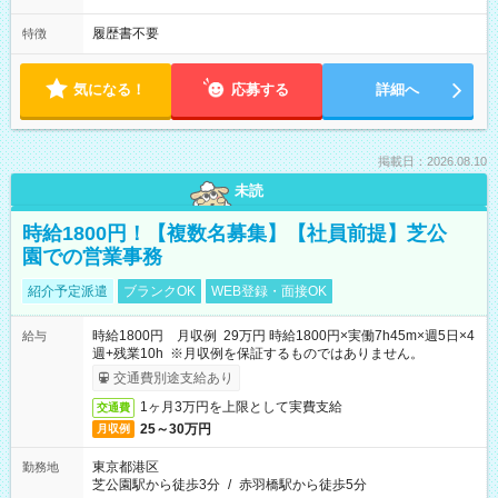
履歴書不要
特徴
気になる！
応募する
詳細へ
掲載日：2026.08.10
未読
時給1800円！【複数名募集】【社員前提】芝公
園での営業事務
紹介予定派遣
ブランクOK
WEB登録・面接OK
時給1800円 月収例 29万円 時給1800円×実働7h45m×週5日×4
給与
週+残業10h ※月収例を保証するものではありません。
交通費別途支給あり
1ヶ月3万円を上限として実費支給
交通費
25～30万円
月収例
東京都港区
勤務地
芝公園駅から徒歩3分
/
赤羽橋駅から徒歩5分