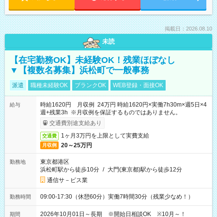
掲載日：2026.08.10
未読
【在宅勤務OK】未経験OK！残業ほぼなし
▼【複数名募集】浜松町で一般事務
派遣
職種未経験OK
ブランクOK
WEB登録・面接OK
時給1620円 月収例 24万円 時給1620円×実働7h30m×週5日×4
給与
週+残業3h ※月収例を保証するものではありません。
交通費別途支給あり
1ヶ月3万円を上限として実費支給
交通費
20～25万円
月収例
東京都港区
勤務地
浜松町駅から徒歩10分
/
大門(東京都)駅から徒歩12分
通信サ－ビス業
09:00-17:30（休憩60分）実働7時間30分（残業少なめ！）
勤務時間
2026年10月01日～長期 ※開始日相談OK ※10月～！
期間