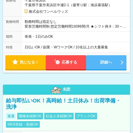
千葉市美浜区
勤務地
なし
千葉県千葉市美浜区中瀬2-1（最寄り駅：海浜幕張駅）
株式会社ワンベルウッズ
勤務時間は指定なし
勤務時間
変形労働時間制 想定労働時間160時間/月 ★シフト例 8：30～
19：00
単発・1日のみOK
期間
日払いOK / 副業・WワークOK / 10名以上の大量募集
特徴
気になる！
応募する
詳細へ
未読
給与即払いOK！高時給！土日休み！出荷準備・
洗浄
派遣
職種未経験OK
社会人未経験OK
ブランクOK
WEB登録・面接OK