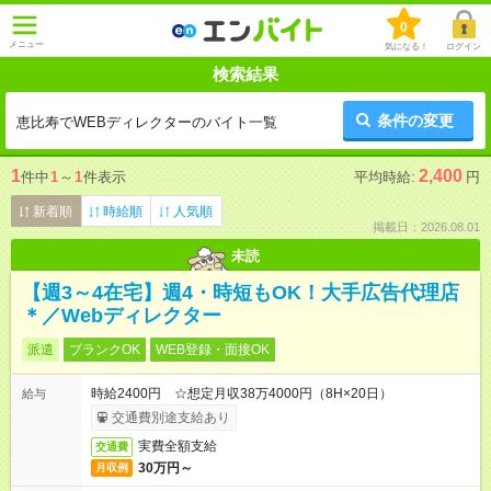
0
メニュー
気になる！
ログイン
検索結果
条件の変更
恵比寿でWEBディレクターのバイト一覧
1
2,400
件中
1
～
1
件表示
平均時給:
円
新着順
時給順
人気順
掲載日：2026.08.01
未読
【週3～4在宅】週4・時短もOK！大手広告代理店
＊／Webディレクター
派遣
ブランクOK
WEB登録・面接OK
時給2400円 ☆想定月収38万4000円（8H×20日）
給与
交通費別途支給あり
実費全額支給
交通費
30万円～
月収例