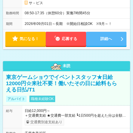
サ－ビス
08:50-17:35（休憩60分）実働7時間45分
勤務時間
2026年09月01日～長期 ※開始日相談OK ※9月～！
期間
気になる！
応募する
詳細へ
未読
東京ゲームショウでイベントスタッフ★日給
12000円☆来社不要！働いたその日に給料もら
える日払/T1
アルバイト
職種未経験OK
日給12,000円～
給与
＋交通費支給 ★交通費一部支給 ┗1日500円を超えた分は全額支
給！ ※往復500円以内の方は自己負担となります ★日払いOK！
交通費別途支給あり
（規定あり） ┗働いたその日に現金GET♪ お仕事後はコンビニ
ATMから 日払い分を引き落とせます！ 【試用期間】試用期間