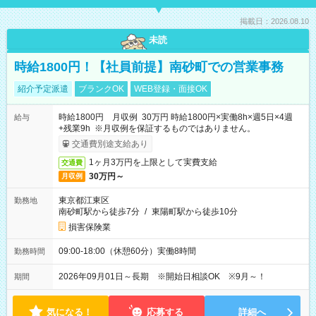
掲載日：2026.08.10
未読
時給1800円！【社員前提】南砂町での営業事務
紹介予定派遣
ブランクOK
WEB登録・面接OK
時給1800円 月収例 30万円 時給1800円×実働8h×週5日×4週
給与
+残業9h ※月収例を保証するものではありません。
交通費別途支給あり
1ヶ月3万円を上限として実費支給
交通費
30万円～
月収例
東京都江東区
勤務地
南砂町駅から徒歩7分
/
東陽町駅から徒歩10分
損害保険業
09:00-18:00（休憩60分）実働8時間
勤務時間
2026年09月01日～長期 ※開始日相談OK ※9月～！
期間
気になる！
応募する
詳細へ