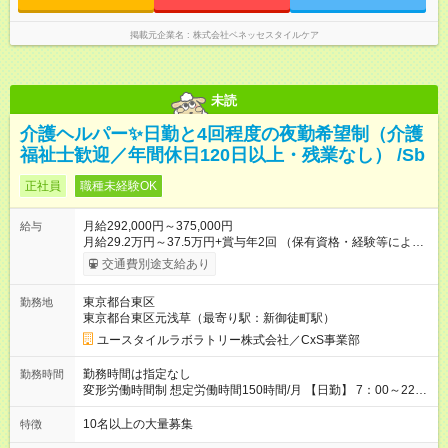
16:00 【日勤】09:00～18:00 【遅番】11:00～20:00 【夜勤】
16:00～翌9:00 ※休憩は法定通り ※シフト時間はホームによって
前後します。 詳細の勤務時間についてはお問合せください。
掲載元企業名
株式会社ベネッセスタイルケア
未読
介護ヘルパー✨日勤と4回程度の夜勤希望制（介護
福祉士歓迎／年間休日120日以上・残業なし） /Sb
正社員
職種未経験OK
月給292,000円～375,000円
給与
月給29.2万円～37.5万円+賞与年2回 （保有資格・経験等により
変動） 【無資格の方の入社後のモデル月収】 ［入社］ 無資
交通費別途支給あり
格・未経験／月収22.9万円 ［半年～1年］ 実務者研修取得／
月収26万円 ［入社3年］ エリアリーダー・介護福祉士／月収
東京都台東区
勤務地
30.2万円 ［入社3年目以降］ ジュニアコーディネー／月収
東京都台東区元浅草（最寄り駅：新御徒町駅）
37.5万円以上 ※経験・能力等を考慮。 【試用期間】試用期間あ
り 試用期間の長さ：2ヶ月 雇用形態、給与は本採用時と同じで
ユースタイルラボラトリー株式会社／CxS事業部
す。
勤務時間は指定なし
勤務時間
変形労働時間制 想定労働時間150時間/月 【日勤】 7：00～22：
00の間で7.5時間勤務／休憩1時間 【夜勤】 17：00～翌10：00
の15時間勤務／休憩２時間 ※勤務時間は各施設のシフトによる
10名以上の大量募集
特徴
シフト制 ※夜勤時は手当も別途支給 ◎残業ほぼなし（月平均5時