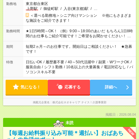
東京都台東区
勤務地
上野駅
/
御徒町駅
/
入谷(東京都)駅
/
…
＜選べる勤務地＞シニア向けマンション ※他にもさまざま
な施設をご紹介できます！
★1日5時間～OK！ （例）9:00～18:00のあいだ もちろん1日8時
勤務時間
間のお仕事もご紹介可能です！ご希望をお聞かせください！ ★
家庭の都合でお休みが必要な場合も遠慮なくご相談ください。
※週最低15時間以上の勤務が必要です
短期2ヵ月～のお仕事です。開始日はご相談ください！ ★急募
期間
です！
日払いOK
/
履歴書不要
/
40～50代活躍中
/
副業・WワークOK
/
特徴
服装自由
/
シフト勤務
/
10名以上の大量募集
/
電話対応なし
/
パ
ソコンスキル不要
気になる！
応募する
詳細へ
掲載元企業名
株式会社ネオキャリア ナイス！介護事業部
掲載日：2026.08.04
未読
NEW
【毎週お給料振り込み可能＊週払い】おばあち