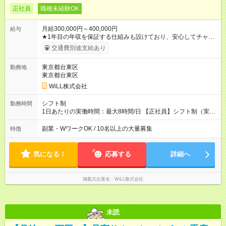
正社員
職種未経験OK
月給300,000円～400,000円
給与
★1年目の年収を保証する仕組みも設けており、安心してチャレ
ンジいただける環境です。 【正社員】 月給30万円～40万円＋各
交通費別途支給あり
種手当＋賞与年3回 【アルバイト】 時給1800円～2500円 ※研修
中は各エリアの最低時給 【試用期間】試用期間あり 試用期間の
東京都台東区
勤務地
長さ：3ヶ月 雇用形態、給与は本採用時と同じです。
東京都台東区
WiLL株式会社
シフト制
勤務時間
1日あたりの実働時間：最大8時間/日 【正社員】シフト制（実働
8時間） 【アルバイト】週1日・8hから勤務可能 ◎勤務例 日勤／
9時～18時（休憩60分） 夜勤／22時～翌7時（休憩60分） ◎働
副業・WワークOK / 10名以上の大量募集
特徴
き方は希望が出せます！ ずっと日勤or夜勤もOK！ たまに夜勤あ
りなど、ご希望の働き方をお気軽にご相談ください。
気になる！
応募する
詳細へ
掲載元企業名
WiLL株式会社
未読