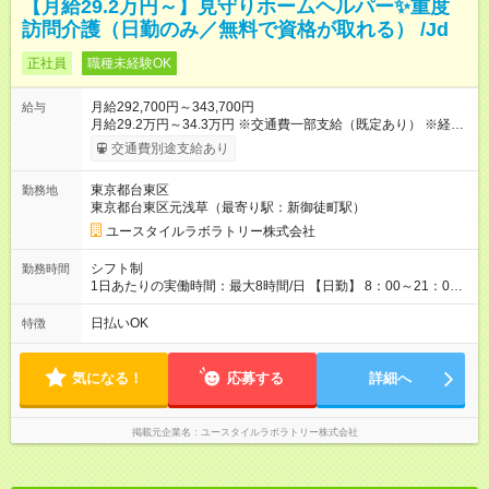
【月給29.2万円～】見守りホームヘルパー✨重度
訪問介護（日勤のみ／無料で資格が取れる） /Jd
正社員
職種未経験OK
月給292,700円～343,700円
給与
月給29.2万円～34.3万円 ※交通費一部支給（既定あり） ※経
験・能力を考慮して決定します 【入社後のモデル月収（無資
交通費別途支給あり
格・未経験入社の場合）】 ［入社］ 無資格・未経験／月収
25.4万円 ［半年～1年］ 実務者研修取得／月収29.2万円 ［入
東京都台東区
勤務地
社1年～2年半］ ジュニアMGR／月収35.9万円 ［入社2年半］
東京都台東区元浅草（最寄り駅：新御徒町駅）
マネージャー／月収40万円以上 ※経験・能力等を考慮。 【試
用期間】試用期間あり 試用期間の長さ：2ヶ月 ※ 雇用形態と給
ユースタイルラボラトリー株式会社
与に、本採用時と異なる部分があります。 雇用形態：本採用時
と同じです。 給与：月給 254,700円 ～ 343,700円
シフト制
勤務時間
1日あたりの実働時間：最大8時間/日 【日勤】 8：00～21：00
＊＊ 勤務時間例 ＊＊ ■8時から17時 ■9時から18時 ■10時か
ら19時 など ※上記の時間内で8時間勤務（休憩1時間）ご利用
日払いOK
特徴
者様により、時間は異なります。 ※完全週休2日制・シフト制
（希望休あり）
気になる！
応募する
詳細へ
掲載元企業名
ユースタイルラボラトリー株式会社