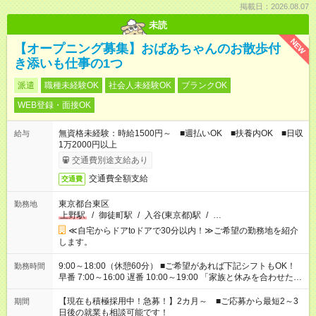
掲載日：2026.08.07
未読
NEW
【オープニング募集】おばあちゃんのお散歩付
き添いも仕事の1つ
派遣
職種未経験OK
社会人未経験OK
ブランクOK
WEB登録・面接OK
無資格未経験：時給1500円～ ■週払いOK ■扶養内OK ■日収
給与
1万2000円以上
交通費別途支給あり
交通費全額支給
交通費
東京都台東区
勤務地
上野駅
/
御徒町駅
/
入谷(東京都)駅
/
…
≪自宅からドアtoドアで30分以内！≫ご希望の勤務地を紹介
します。
9:00～18:00（休憩60分） ■ご希望があれば下記シフトもOK！
勤務時間
早番 7:00～16:00 遅番 10:00～19:00 「家族と休みを合わせた
い」 「余裕を持って夕飯の準備がしたい」 「できれば残業はし
たくない」 など、ご希望を教えてくださいね。 ※Wワーク希望
【現在も積極採用中！急募！】2カ月～ ■ご応募から最短2～3
期間
の方へ 今ご覧のお仕事で希望する勤務時間と、もう1つのお仕事
日後の就業も相談可能です！