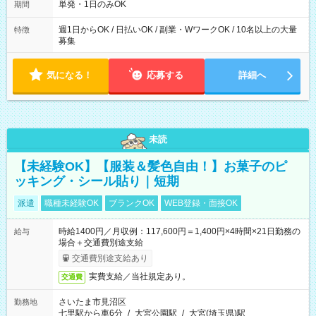
単発・1日のみOK
期間
週1日からOK / 日払いOK / 副業・WワークOK / 10名以上の大量
特徴
募集
気になる！
応募する
詳細へ
未読
【未経験OK】【服装＆髪色自由！】お菓子のピ
ッキング・シール貼り｜短期
派遣
職種未経験OK
ブランクOK
WEB登録・面接OK
時給1400円／月収例：117,600円＝1,400円×4時間×21日勤務の
給与
場合＋交通費別途支給
交通費別途支給あり
実費支給／当社規定あり。
交通費
さいたま市見沼区
勤務地
七里駅から車6分
/
大宮公園駅
/
大宮(埼玉県)駅