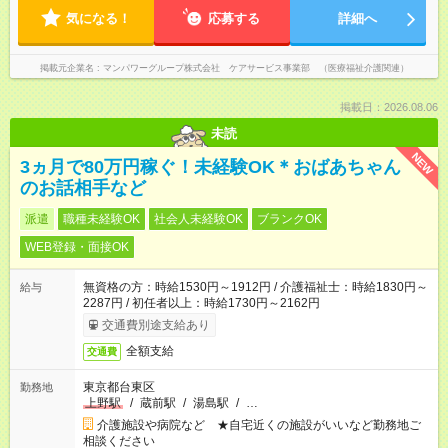
気になる！
応募する
詳細へ
掲載元企業名
マンパワーグループ株式会社 ケアサービス事業部 （医療福祉介護関連）
掲載日：2026.08.06
未読
NEW
3ヵ月で80万円稼ぐ！未経験OK＊おばあちゃん
のお話相手など
派遣
職種未経験OK
社会人未経験OK
ブランクOK
WEB登録・面接OK
無資格の方：時給1530円～1912円 / 介護福祉士：時給1830円～
給与
2287円 / 初任者以上：時給1730円～2162円
交通費別途支給あり
全額支給
交通費
東京都台東区
勤務地
上野駅
/
蔵前駅
/
湯島駅
/
…
介護施設や病院など ★自宅近くの施設がいいなど勤務地ご
相談ください