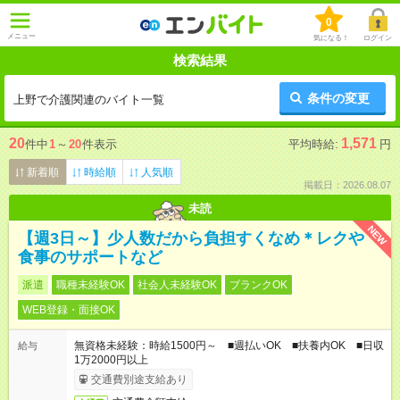
0
メニュー
気になる！
ログイン
検索結果
条件の変更
上野で介護関連のバイト一覧
20
1,571
件中
1
～
20
件表示
平均時給:
円
新着順
時給順
人気順
掲載日：2026.08.07
未読
NEW
【週3日～】少人数だから負担すくなめ＊レクや
食事のサポートなど
派遣
職種未経験OK
社会人未経験OK
ブランクOK
WEB登録・面接OK
無資格未経験：時給1500円～ ■週払いOK ■扶養内OK ■日収
給与
1万2000円以上
交通費別途支給あり