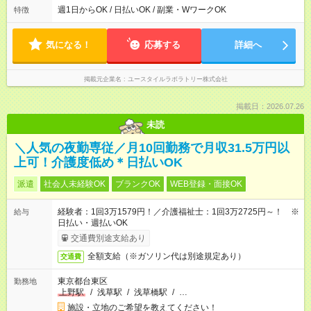
なし ＊＊ 勤務時間例 ＊＊ ■8時から17時 ■9時から18時 ■10
週1日からOK / 日払いOK / 副業・WワークOK
特徴
時から19時 ■12時から21時 など ※訪問先により変動 ※曜日固
定（毎週同じ曜日勤務）
気になる！
応募する
詳細へ
掲載元企業名
ユースタイルラボラトリー株式会社
掲載日：2026.07.26
未読
＼人気の夜勤専従／月10回勤務で月収31.5万円以
上可！介護度低め＊日払いOK
派遣
社会人未経験OK
ブランクOK
WEB登録・面接OK
経験者：1回3万1579円！／介護福祉士：1回3万2725円～！ ※
給与
日払い・週払いOK
交通費別途支給あり
全額支給（※ガソリン代は別途規定あり）
交通費
東京都台東区
勤務地
上野駅
/
浅草駅
/
浅草橋駅
/
…
施設・立地のご希望を教えてください！