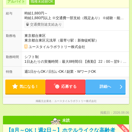
アルバイト
職種未経験OK
時給1,880円～
給与
時給1,880円以上 ※交通費一部支給（既定あり） ※経験・能力を
考慮して決定します 【収入例】 週1回勤務の場合：1,880円×8時
交通費別途支給あり
間×4回=6万0,160円 週3回勤務の場合：1,880円×8時間×12回
=18万0,480円 【試用期間】試用期間あり 試用期間の長さ：2ヶ
東京都台東区
勤務地
月 ※ 雇用形態と給与に、本採用時と異なる部分があります。 雇
東京都台東区元浅草（最寄り駅：新御徒町駅）
用形態：本採用時と同じです。 給与：時給 1,660円以上
ユースタイルラボラトリー株式会社
シフト制
勤務時間
1日あたりの実働時間：最大8時間/日 【夜勤】 22：00～翌9：
00 ※週1日～OK ／ 夜勤専従 ＊＊ 勤務時間例 ＊＊ ■22時か
ら翌7時 ■23時から翌8時 ■24時から翌9時 など ※上記の時間
週1日からOK / 日払いOK / 副業・WワークOK
特徴
内で8時間勤務（休憩1時間）ご利用者様により、時間は異なり
ます。 ※曜日固定（毎週同じ曜日での勤務となります）
気になる！
応募する
詳細へ
掲載元企業名
ユースタイルラボラトリー株式会社
掲載日：2026.08.06
未読
NEW
【8月～OK！週2日～】ホテルライクな高齢者