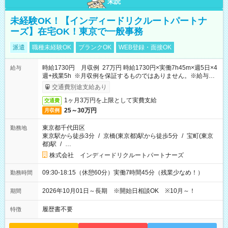
未読
未経験OK！【インディードリクルートパートナ
ーズ】在宅OK！東京で一般事務
派遣
職種未経験OK
ブランクOK
WEB登録・面接OK
時給1730円 月収例 27万円 時給1730円×実働7h45m×週5日×4
給与
週+残業5h ※月収例を保証するものではありません。※給与即
受取りサービス利用可（利用条件有）
交通費別途支給あり
1ヶ月3万円を上限として実費支給
交通費
25～30万円
月収例
東京都千代田区
勤務地
東京駅から徒歩3分
/
京橋(東京都)駅から徒歩5分
/
宝町(東京
都)駅
/
…
株式会社 インディードリクルートパートナーズ
09:30-18:15（休憩60分）実働7時間45分（残業少なめ！）
勤務時間
2026年10月01日～長期 ※開始日相談OK ※10月～！
期間
履歴書不要
特徴