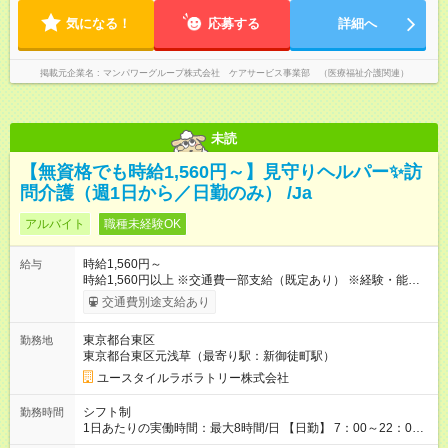
気になる！
応募する
詳細へ
掲載元企業名
マンパワーグループ株式会社 ケアサービス事業部 （医療福祉介護関連）
未読
【無資格でも時給1,560円～】見守りヘルパー✨訪
問介護（週1日から／日勤のみ） /Ja
アルバイト
職種未経験OK
時給1,560円～
給与
時給1,560円以上 ※交通費一部支給（既定あり） ※経験・能力を
考慮して決定します 【収入例】 週1回勤務の場合：1,560円×8時
交通費別途支給あり
間×4回=4万9,920円 週3回勤務の場合：1,560円×8時間×12回
=14万9,760円 週5回勤務の場合：1,560円×8時間×20回=24万
東京都台東区
勤務地
9,600円 【試用期間】試用期間あり 試用期間の長さ：2ヶ月
東京都台東区元浅草（最寄り駅：新御徒町駅）
※ 雇用形態と給与に、本採用時と異なる部分があります。 雇用
形態：本採用時と同じです。 給与：時給 1,230円以上
ユースタイルラボラトリー株式会社
シフト制
勤務時間
1日あたりの実働時間：最大8時間/日 【日勤】 7：00～22：00
の間で8時間勤務（休憩時間は法定通り） ※週1日～OK ／ 夜勤