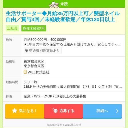
未読
生活サポーター◆月給35万円以上可／髪型ネイル
自由／賞与3回／未経験者歓迎／年休120日以上
正社員
職種未経験OK
月給300,000円～400,000円
給与
★1年目の年収を保証する仕組みも設けており、安心してチャレ
ンジいただける環境です。 【正社員】 月給30万円～40万円＋各
交通費別途支給あり
種手当＋賞与年3回 【アルバイト】 時給1800円～2500円 ※研修
中は各エリアの最低時給 【試用期間】試用期間あり 試用期間の
東京都台東区
勤務地
長さ：3ヶ月 雇用形態、給与は本採用時と同じです。
東京都台東区
WiLL株式会社
シフト制
勤務時間
1日あたりの実働時間：最大8時間/日 【正社員】シフト制（実働
8時間） 【アルバイト】週1日から勤務可能 ◎勤務例 日勤／9時
～18時（休憩60分） 夜勤／22時～翌7時（休憩60分） ◎働き方
副業・WワークOK / 10名以上の大量募集
特徴
は希望が出せます！ ずっと日勤or夜勤もOK！ たまに夜勤ありな
ど、ご希望の働き方をお気軽にご相談ください。
気になる！
応募する
詳細へ
掲載元企業名
WiLL株式会社