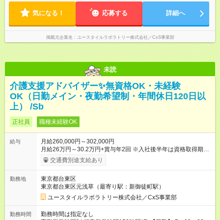
間程度）
気になる！
応募する
詳細へ
掲載元企業名
ユースタイルラボラトリー株式会社／CxS事業部
未読
介護支援アドバイザー✨無資格OK・未経験
OK（日勤メイン・夜勤希望制・年間休日120日以
上） /Sb
正社員
職種未経験OK
月給260,000円～302,000円
給与
月給26万円～30.2万円+賞与年2回 ※入社後半年は資格取得期間
として研修月給22.9万円～になる場合がございます。 （保有資
交通費別途支給あり
格・経験等により変動） 【入社後のモデル月収】 ［入社］ 無
資格・未経験／月収22.9万円 ［半年～1年］ 実務者研修取得
東京都台東区
勤務地
／月収26万円 ［入社3年］ エリアリーダー・介護福祉士／月
東京都台東区元浅草（最寄り駅：新御徒町駅）
収30.2万円 ［入社3年目以降］ ジュニアコーディネー／月収
37.5万円以上 ※経験・能力等を考慮。 【試用期間】試用期間あ
ユースタイルラボラトリー株式会社／CxS事業部
り 試用期間の長さ：2ヶ月 雇用形態、給与は本採用時と同じで
す。
勤務時間は指定なし
勤務時間