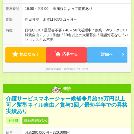
16:00～翌9:00 ※施設によって前後あり
勤務時間
即日可能！まずはお試し2ヶ月～
期間
日払いOK
/
履歴書不要
/
40～50代活躍中
/
副業・WワークOK
/
特徴
服装自由
/
シフト勤務
/
10名以上の大量募集
/
電話対応なし
/
パ
ソコンスキル不要
気になる！
応募する
詳細へ
掲載元企業名
株式会社ゼフィロス
未読
介護サービスマネージャー候補◆月給35万円以上
可／髪型ネイル自由／賞与3回／最短半年での昇格
実績あり
正社員
職種未経験OK
月給290,000円～320,000円
給与