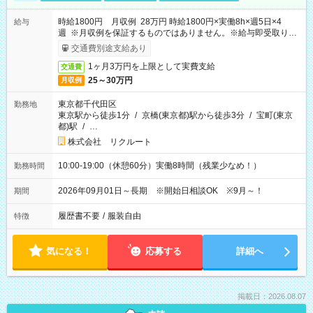
時給1800円 月収例 28万円 時給1800円×実働8h×週5日×4
給与
週 ※月収例を保証するものではありません。※給与即受取りサ
ービス利用可（利用条件有）
交通費別途支給あり
1ヶ月3万円を上限として実費支給
交通費
25～30万円
月収例
東京都千代田区
勤務地
東京駅から徒歩1分
/
京橋(東京都)駅から徒歩3分
/
宝町(東京
都)駅
/
…
株式会社 リクルート
10:00-19:00（休憩60分）実働8時間（残業少なめ！）
勤務時間
2026年09月01日～長期 ※開始日相談OK ※9月～！
期間
履歴書不要
/
服装自由
特徴
気になる！
応募する
詳細へ
掲載日：2026.08.07