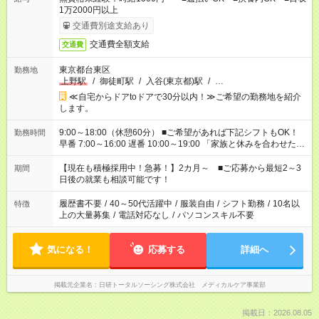
1万2000円以上
交通費別途支給あり
交通費全額支給
交通費
東京都台東区
勤務地
上野駅
/
御徒町駅
/
入谷(東京都)駅
/
…
≪自宅からドアtoドアで30分以内！≫ご希望の勤務地を紹介
します。
9:00～18:00（休憩60分） ■ご希望があれば下記シフトもOK！
勤務時間
早番 7:00～16:00 遅番 10:00～19:00 「家族と休みを合わせた
い」 「余裕を持って夕飯の準備がしたい」 「できれば残業はし
たくない」 など、ご希望を教えてくださいね。 ※Wワーク希望
【現在も積極採用中！急募！】2カ月～ ■ご応募から最短2～3
期間
の方へ 今ご覧のお仕事で希望する勤務時間と、もう1つのお仕事
日後の就業も相談可能です！
の勤務時間。 合計で週40時間を超える場合は応募できません。
履歴書不要
/
40～50代活躍中
/
服装自由
/
シフト勤務
/
10名以
特徴
上の大量募集
/
電話対応なし
/
パソコンスキル不要
気になる！
応募する
詳細へ
掲載元企業名
日研トータルソーシング株式会社 メディカルケア事業部
掲載日：2026.08.05