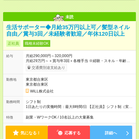
未読
生活サポーター◆月給35万円以上可／髪型ネイル
自由／賞与3回／未経験者歓迎／年休120日以上
正社員
職種未経験OK
月給290,000円～320,000円
給与
月給29万円～＋賞与年3回＋各種手当 ※経験・スキル・年齢を考
慮し加給優遇 ■日勤のみを希望する方 月給27万円～＋賞与年3回
交通費別途支給あり
＋各種手当 ■夜勤のみを希望する方 月給30万円～＋賞与年3回＋
各種手当 【試用期間】試用期間あり 試用期間の長さ：3ヶ月 雇
東京都台東区
勤務地
用形態、給与は本採用時と同じです。
東京都台東区
WiLL株式会社
シフト制
勤務時間
1日あたりの実働時間：最大8時間/日 【正社員】シフト制（実働
8時間） 【アルバイト】週1日から勤務可能 ◎勤務例 日勤／9時
～18時（休憩60分） 夜勤／22時～翌7時（休憩60分） ◎働き方
副業・WワークOK / 10名以上の大量募集
特徴
は希望が出せます！ ずっと日勤or夜勤もOK！ たまに夜勤ありな
ど、ご希望の働き方をお気軽にご相談ください。
気になる！
応募する
詳細へ