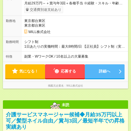
月給29万円～＋賞与年3回＋各種手当 ※経験・スキル・年齢を考
慮し加給優遇 ■日勤のみを希望する方 月給27万円～＋賞与年3回
交通費別途支給あり
＋各種手当 ■夜勤のみを希望する方 月給30万円～＋賞与年3回＋
各種手当 【試用期間】試用期間あり 試用期間の長さ：3ヶ月 雇
東京都台東区
勤務地
用形態、給与は本採用時と同じです。
東京都台東区
WiLL株式会社
シフト制
勤務時間
1日あたりの実働時間：最大8時間/日 【正社員】シフト制（実働
8時間） 【アルバイト】週1日・8hから勤務可能 ◎勤務例 日勤／
9時～18時（休憩60分） 夜勤／22時～翌7時（休憩60分） ◎働
副業・WワークOK / 10名以上の大量募集
特徴
き方は希望が出せます！ ずっと日勤or夜勤もOK！ たまに夜勤あ
りなど、ご希望の働き方をお気軽にご相談ください。
気になる！
応募する
詳細へ
掲載元企業名
WiLL株式会社
未読
介護サービスマネージャー候補◆月給35万円以上
可／髪型ネイル自由／賞与3回／最短半年での昇格
実績あり