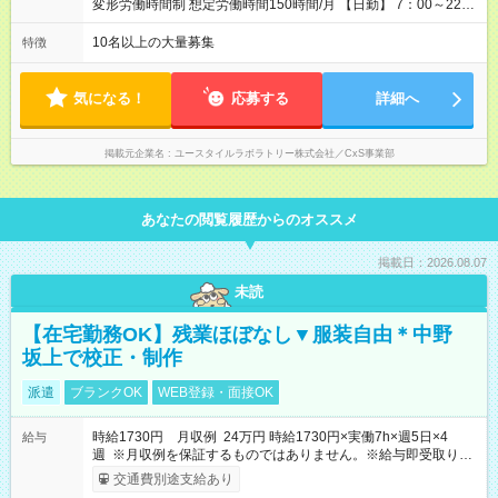
変形労働時間制 想定労働時間150時間/月 【日勤】 7：00～22：
00の間で7.5時間勤務／休憩1時間 【夜勤】 17：00～翌10：00
の15時間勤務／休憩2時間 ※勤務時間は各施設のシフトによるシ
10名以上の大量募集
特徴
フト制 ※夜勤時は手当も別途支給 ◎残業ほぼなし（月平均5時間
程度）
気になる！
応募する
詳細へ
掲載元企業名
ユースタイルラボラトリー株式会社／CxS事業部
あなたの閲覧履歴からのオススメ
掲載日：2026.08.07
未読
【在宅勤務OK】残業ほぼなし▼服装自由＊中野
坂上で校正・制作
派遣
ブランクOK
WEB登録・面接OK
時給1730円 月収例 24万円 時給1730円×実働7h×週5日×4
給与
週 ※月収例を保証するものではありません。※給与即受取りサ
ービス利用可（利用条件有）
交通費別途支給あり