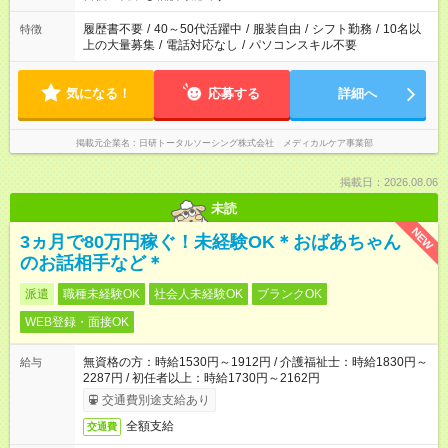
の勤務時間。 合計で週40時間を超える場合は応募できません。
履歴書不要
/
40～50代活躍中
/
服装自由
/
シフト勤務
/
10名以
特徴
上の大量募集
/
電話対応なし
/
パソコンスキル不要
気になる！
応募する
詳細へ
掲載元企業名
日研トータルソーシング株式会社 メディカルケア事業部
掲載日：2026.08.06
未読
NEW
3ヵ月で80万円稼ぐ！未経験OK＊おばあちゃん
のお話相手など＊
派遣
職種未経験OK
社会人未経験OK
ブランクOK
WEB登録・面接OK
無資格の方：時給1530円～1912円 / 介護福祉士：時給1830円～
給与
2287円 / 初任者以上：時給1730円～2162円
交通費別途支給あり
全額支給
交通費