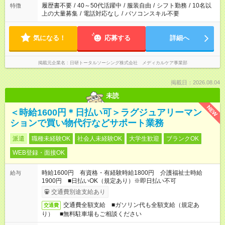
履歴書不要
/
40～50代活躍中
/
服装自由
/
シフト勤務
/
10名以
特徴
上の大量募集
/
電話対応なし
/
パソコンスキル不要
気になる！
応募する
詳細へ
掲載元企業名
日研トータルソーシング株式会社 メディカルケア事業部
掲載日：2026.08.04
未読
NEW
＜時給1600円＊日払い可＞ラグジュアリーマン
ションで買い物代行などサポート業務
派遣
職種未経験OK
社会人未経験OK
大学生歓迎
ブランクOK
WEB登録・面接OK
時給1600円 有資格・有経験時給1800円 介護福祉士時給
給与
1900円 ■日払いOK（規定あり）※即日払い不可
交通費別途支給あり
交通費全額支給 ■ガソリン代も全額支給（規定あ
交通費
り） ■無料駐車場もご相談ください