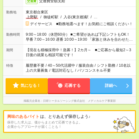
交通費全額支給
交通費
東京都台東区
勤務地
上野駅
/
御徒町駅
/
入谷(東京都)駅
/
…
デイサービス ■勤務地選べます！お気軽にご相談ください！
9:00～18:00（休憩60分） ■ご希望があれば下記シフトもOK！
勤務時間
早番 7:00～16:00 遅番 10:00～19:00 「家族と休みを合わせた
い」 「余裕を持って夕飯の準備がしたい」 「できれば残業はし
たくない」 など、ご希望を教えてくださいね。 ※Wワーク希望
【現在も積極採用中！急募！】2カ月～ ■ご応募から最短2～3
期間
の方へ 今ご覧のお仕事で希望する勤務時間と、もう1つのお仕事
日後の就業も相談可能です！
の勤務時間。 合計で週40時間を超える場合は応募できません。
履歴書不要
/
40～50代活躍中
/
服装自由
/
シフト勤務
/
10名以
特徴
上の大量募集
/
電話対応なし
/
パソコンスキル不要
気になる！
応募する
詳細へ
掲載元企業名
日研トータルソーシング株式会社 メディカルケア事業部
興味のあるバイト
は、とりあえず保存しよう♪
保存した求人は、後からまとめて応募できるよ。
企業からアプローチが届くことも！