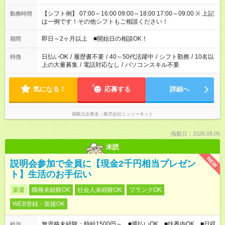
【シフト例】 07:00～16:00 09:00～18:00 17:00～09:00 ※ 上記
勤務時間
は一例です！その他シフトもご相談ください！
即日～2ヶ月以上 ■開始日の相談OK！
期間
日払いOK
/
履歴書不要
/
40～50代活躍中
/
シフト勤務
/
10名以
特徴
上の大量募集
/
電話対応なし
/
パソコンスキル不要
気になる！
応募する
詳細へ
掲載元企業名
株式会社ニッソーネット
掲載日：2026.08.05
未読
NEW
説明会参加で全員に【現金2千円相当プレゼン
ト】生活のお手伝い
派遣
職種未経験OK
社会人未経験OK
ブランクOK
WEB登録・面接OK
無資格未経験：時給1500円～ ■週払いOK ■扶養内OK ■日収
給与