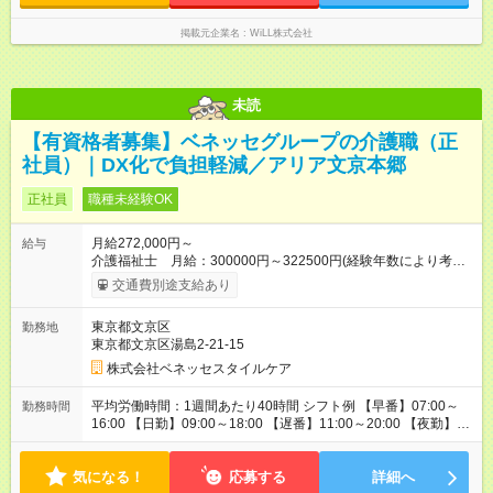
掲載元企業名
WiLL株式会社
未読
【有資格者募集】ベネッセグループの介護職（正
社員）｜DX化で負担軽減／アリア文京本郷
正社員
職種未経験OK
月給272,000円～
給与
介護福祉士 月給：300000円～322500円(経験年数により考
慮） 初任者研修 月給：272000円～ 保育手当 月10000円／月
交通費別途支給あり
（規定あり）、ケアマネ資格手当 5000円／月、年末年始手当、
交通費規定内支給 ※入社後は定期昇給、昇格による基本給アッ
東京都文京区
勤務地
プあり、さらに4種類の専門資格を設け、資格取得者には1資格
東京都文京区湯島2-21-15
につき、10000円／月の手当を支給 ※月給は居住支援特別手当
を含みます。居住支援特別手当は、当社入社歴のある場合、金
株式会社ベネッセスタイルケア
額が変わりますのでお問い合わせください。 【試用期間】試用
期間なし
平均労働時間：1週間あたり40時間 シフト例 【早番】07:00～
勤務時間
16:00 【日勤】09:00～18:00 【遅番】11:00～20:00 【夜勤】
16:00～翌9:00 ※休憩は法定通り ※シフト時間はホームによって
前後します。 詳細の勤務時間についてはお問合せください。
気になる！
平均労働時間：1週間あたり40時間 シフト例 【早番】07:00～
応募する
詳細へ