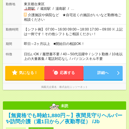
東京都台東区
勤務地
上野駅
/
蔵前駅
/
湯島駅
/
…
介護施設や病院など ★自宅近くの施設がいいなど勤務地ご
相談ください
【シフト例】 07:00～16:00 09:00～18:00 17:00～09:00 ※ 上記
勤務時間
は一例です！その他シフトもご相談ください！
即日～2ヶ月以上 ■開始日の相談OK！
期間
日払いOK
/
履歴書不要
/
40～50代活躍中
/
シフト勤務
/
10名以
特徴
上の大量募集
/
電話対応なし
/
パソコンスキル不要
気になる！
応募する
詳細へ
掲載元企業名
株式会社ニッソーネット
未読
【無資格でも時給1,880円～】夜間見守りヘルパー
✨訪問介護（週1日から／夜勤専従） /Jb