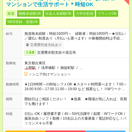
マンションで生活サポート＊時短OK
派遣
職種未経験OK
社会人未経験OK
大学生歓迎
ブランクOK
WEB登録・面接OK
無資格未経験：時給1600円～ 経験者：時給1800円～★日払い
給与
／週払い制度あり（月払いも選べます）※稼働開始時は手続き完
了次第のお支払いとなります。
交通費別途支給あり
交通費全額支給※規定有
交通費
東京都台東区
勤務地
上野駅
/
浅草橋駅
/
御徒町駅
/
…
＜シニア向けマンション＞
★1日6時間～の時短シフトOK ★スタート時間選べます！ 7:00～
勤務時間
16:00 9:00～17:00 11:00～19:00 など 残業なし！ ※Wワークの
場合、他のお仕事と合わせ週40時間超の就業はご案内できませ
ん ※法令に基づき、週20時間以上勤務は社会保険への加入対象
開始日はご相談ください！ ★急募 ★職場が気に入れば、長期
期間
となります ※労働者派遣法（日雇い派遣の原則禁止）により、
でも働けます！
短時間・短期間の就業はご案内が難しい場合があります
日払いOK
/
履歴書不要
/
40～50代活躍中
/
副業・WワークOK
/
特徴
服装自由
/
シフト勤務
/
10名以上の大量募集
/
電話対応なし
/
パ
ソコンスキル不要