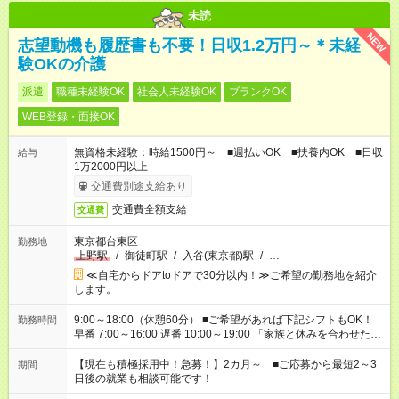
未読
NEW
志望動機も履歴書も不要！日収1.2万円～＊未経
験OKの介護
派遣
職種未経験OK
社会人未経験OK
ブランクOK
WEB登録・面接OK
無資格未経験：時給1500円～ ■週払いOK ■扶養内OK ■日収
給与
1万2000円以上
交通費別途支給あり
交通費全額支給
交通費
東京都台東区
勤務地
上野駅
/
御徒町駅
/
入谷(東京都)駅
/
…
≪自宅からドアtoドアで30分以内！≫ご希望の勤務地を紹介
します。
9:00～18:00（休憩60分） ■ご希望があれば下記シフトもOK！
勤務時間
早番 7:00～16:00 遅番 10:00～19:00 「家族と休みを合わせた
い」 「余裕を持って夕飯の準備がしたい」 「できれば残業はし
たくない」 など、ご希望を教えてくださいね。 ※Wワーク希望
【現在も積極採用中！急募！】2カ月～ ■ご応募から最短2～3
期間
の方へ 今ご覧のお仕事で希望する勤務時間と、もう1つのお仕事
日後の就業も相談可能です！
の勤務時間。 合計で週40時間を超える場合は応募できません。