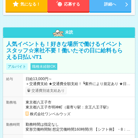
気になる！
応募する
詳細へ
未読
人気イベントも！好きな場所で働けるイベント
スタッフ☆来社不要！働いたその日に給料もら
える日払い/T1
アルバイト
職種未経験OK
日給13,000円～
給与
＋交通費支給 ★交通費全額支給！ ┗案件により規定あり ★日払
いOK！（規定あり） ┗働いたその日に現金GET♪ お仕事後はコ
交通費別途支給あり
ンビニATMから 日払い分を引き落とせます！ 【試用期間】試
用期間なし
東京都八王子市
勤務地
東京都八王子市明神町（最寄り駅：京王八王子駅）
株式会社ワンベルウッズ
勤務時間は指定なし
勤務時間
変形労働時間制 想定労働時間160時間/月 【シフト例】 ・8：00
～21：00