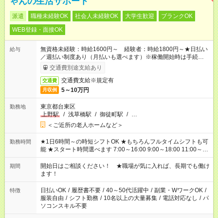
ゃんの生活サポート
派遣
職種未経験OK
社会人未経験OK
大学生歓迎
ブランクOK
WEB登録・面接OK
無資格未経験：時給1600円～ 経験者：時給1800円～★日払い
給与
／週払い制度あり（月払いも選べます）※稼働開始時は手続き完
了次第のお支払いとなります。
交通費別途支給あり
交通費支給※規定有
交通費
5～10万円
月収例
東京都台東区
勤務地
上野駅
/
浅草橋駅
/
御徒町駅
/
…
＜ご近所の老人ホームなど＞
★1日6時間～の時短シフトOK ★もちろんフルタイムシフトも可
勤務時間
能 ★スタート時間選べます 7:00～16:00 9:00～18:00 11:00～
20:00 など 残業なし！ ※Wワークの場合、他のお仕事と合わせ
週40時間超の就業はご案内できません ※法令に基づき、週20時
開始日はご相談ください！ ★職場が気に入れば、長期でも働け
期間
間以上勤務は社会保険への加入対象となります ※労働者派遣法
ます！
（日雇い派遣の原則禁止）により、短時間・短期間の就業はご
案内が難しい場合があります
日払いOK
/
履歴書不要
/
40～50代活躍中
/
副業・WワークOK
/
特徴
服装自由
/
シフト勤務
/
10名以上の大量募集
/
電話対応なし
/
パ
ソコンスキル不要