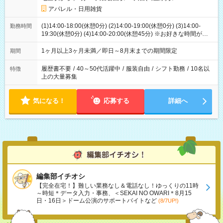
アパレル・日用雑貨
(1)14:00-18:00(休憩0分) (2)14:00-19:00(休憩0分) (3)14:00-
勤務時間
19:30(休憩0分) (4)14:00-20:00(休憩45分) ※お好きな時間が選べ
ます
1ヶ月以上3ヶ月未満／即日～8月末までの期間限定
期間
履歴書不要
/
40～50代活躍中
/
服装自由
/
シフト勤務
/
10名以
特徴
上の大量募集
気になる！
応募する
詳細へ
編集部イチオシ
【完全在宅！】難しい業務なし＆電話なし！ゆっくりの11時
～時短＊データ入力・事務、＜SEKAI NO OWARI＊8月15
日・16日＞ドーム公演のサポートバイトなど
(8/7UP!)