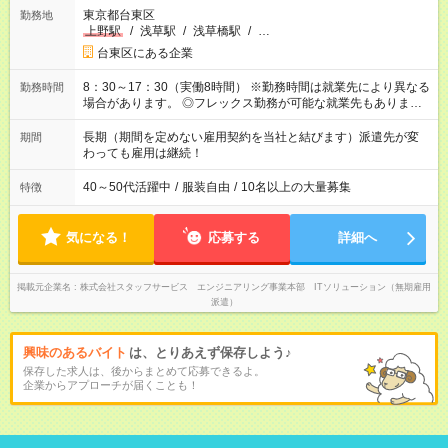
東京都台東区
勤務地
上野駅
/
浅草駅
/
浅草橋駅
/
…
台東区にある企業
8：30～17：30（実働8時間） ※勤務時間は就業先により異なる
勤務時間
場合があります。 ◎フレックス勤務が可能な就業先もありま
す。 ◎今よりもさらに働きやすい環境をつくるべく、 働き方
改革に全社をあげて取り組んでいます。
長期（期間を定めない雇用契約を当社と結びます）派遣先が変
期間
わっても雇用は継続！
40～50代活躍中
/
服装自由
/
10名以上の大量募集
特徴
気になる！
応募する
詳細へ
掲載元企業名
株式会社スタッフサービス エンジニアリング事業本部 ITソリューション（無期雇用
派遣）
興味のあるバイト
は、とりあえず保存しよう♪
保存した求人は、後からまとめて応募できるよ。
企業からアプローチが届くことも！