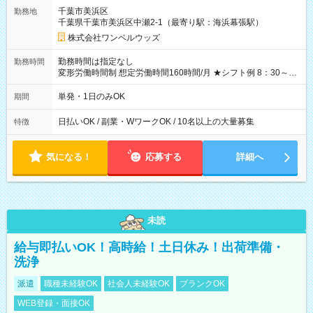
ATMから 日払い分を引き落とせます！ 【試用期間】試用期間
千葉市美浜区
勤務地
なし
千葉県千葉市美浜区中瀬2-1（最寄り駅：海浜幕張駅）
株式会社ワンベルウッズ
勤務時間は指定なし
勤務時間
変形労働時間制 想定労働時間160時間/月 ★シフト例 8：30～
19：00
単発・1日のみOK
期間
日払いOK / 副業・WワークOK / 10名以上の大量募集
特徴
気になる！
応募する
詳細へ
未読
給与即払いOK！高時給！土日休み！出荷準備・
洗浄
派遣
職種未経験OK
社会人未経験OK
ブランクOK
WEB登録・面接OK