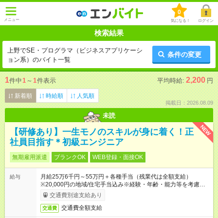
0
メニュー
気になる！
ログイン
検索結果
上野でSE・プログラマ（ビジネスアプリケーシ
条件の変更
ョン系）のバイト一覧
1
2,200
件中
1
～
1
件表示
平均時給:
円
新着順
時給順
人気順
掲載日：2026.08.09
未読
NEW
【研修あり】一生モノのスキルが身に着く！正
社員目指す＊初級エンジニア
無期雇用派遣
ブランクOK
WEB登録・面接OK
月給25万6千円～55万円＋各種手当（残業代は全額支給）
給与
※20,000円の地域/住宅手当込み※経験・年齢・能力等を考慮し
て加給・優遇します。★同一就業先で1年以上継続したら月1万
交通費別途支給あり
円の継続手当支給
交通費全額支給
交通費