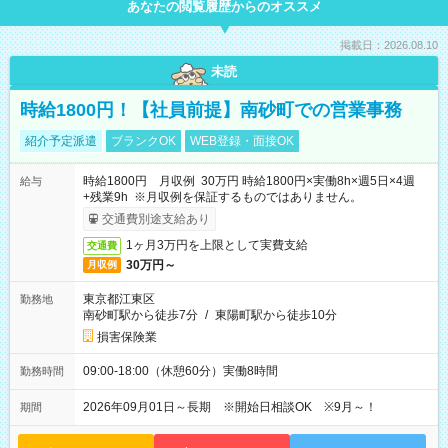
あなたの閲覧履歴からのオススメ
掲載日：2026.08.10
未読
時給1800円！【社員前提】南砂町での営業事務
紹介予定派遣
ブランクOK
WEB登録・面接OK
時給1800円 月収例 30万円 時給1800円×実働8h×週5日×4週
給与
+残業9h ※月収例を保証するものではありません。
交通費別途支給あり
1ヶ月3万円を上限として実費支給
交通費
30万円～
月収例
東京都江東区
勤務地
南砂町駅から徒歩7分
/
東陽町駅から徒歩10分
損害保険業
09:00-18:00（休憩60分）実働8時間
勤務時間
2026年09月01日～長期 ※開始日相談OK ※9月～！
期間