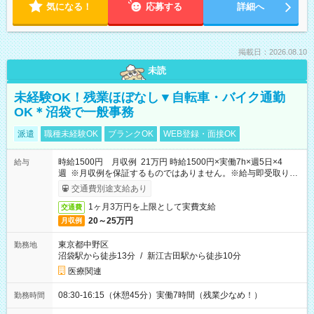
気になる！
応募する
詳細へ
掲載日：2026.08.10
未読
未経験OK！残業ほぼなし▼自転車・バイク通勤
OK＊沼袋で一般事務
派遣
職種未経験OK
ブランクOK
WEB登録・面接OK
時給1500円 月収例 21万円 時給1500円×実働7h×週5日×4
給与
週 ※月収例を保証するものではありません。※給与即受取りサ
ービス利用可（利用条件有）
交通費別途支給あり
1ヶ月3万円を上限として実費支給
交通費
20～25万円
月収例
東京都中野区
勤務地
沼袋駅から徒歩13分
/
新江古田駅から徒歩10分
医療関連
08:30-16:15（休憩45分）実働7時間（残業少なめ！）
勤務時間