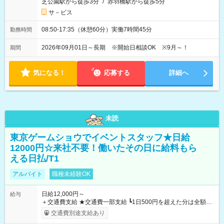
芝公園駅から徒歩3分
/
赤羽橋駅から徒歩5分
サ－ビス
08:50-17:35（休憩60分）実働7時間45分
勤務時間
2026年09月01日～長期 ※開始日相談OK ※9月～！
期間
気になる！
応募する
詳細へ
未読
東京ゲームショウでイベントスタッフ★日給
12000円☆来社不要！働いたその日に給料もら
える日払/T1
アルバイト
職種未経験OK
日給12,000円～
給与
＋交通費支給 ★交通費一部支給 ┗1日500円を超えた分は全額支
給！ ※往復500円以内の方は自己負担となります ★日払いOK！
交通費別途支給あり
（規定あり） ┗働いたその日に現金GET♪ お仕事後はコンビニ