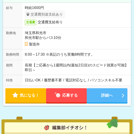
時給1600円
給与
交通費別途支給あり
交通費支給有り
交通費
埼玉県和光市
勤務地
和光市駅からバス10分
製造外
8:00～17:30 ※表記のうち実働8時間です。
勤務時間
長期【ご応募から1週間以内(最短2日目)のスピード就業が可能】
期間
即日～
日払いOK
/
履歴書不要
/
電話対応なし
/
パソコンスキル不要
特徴
気になる！
応募する
詳細へ