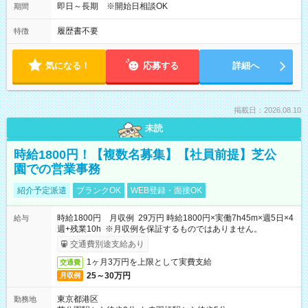
即日～長期 ※開始日相談OK
期間
履歴書不要
特徴
気になる！
応募する
詳細へ
掲載日：2026.08.10
未読
時給1800円！【複数名募集】【社員前提】芝公
園での営業事務
紹介予定派遣
ブランクOK
WEB登録・面接OK
時給1800円 月収例 29万円 時給1800円×実働7h45m×週5日×4
給与
週+残業10h ※月収例を保証するものではありません。
交通費別途支給あり
1ヶ月3万円を上限として実費支給
交通費
25～30万円
月収例
東京都港区
勤務地