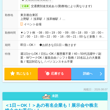
交通費別途支給あり(勤務地により異なります)
交通費
東京都台東区
勤務地
上野駅
/
浅草駅
/
浅草橋駅
/
…
イベント会場
▼シフト例 ・08：00～19：00 ・09：00～18：00 ・10：00～
勤務時間
17：00 ・13：00～22：00 ・16：00～21：00 など多数！ ※お
仕事により勤務時間が異なります
即日～OK！ ◆お好きな日1日～働けます
期間
週1日からOK
/
日払いOK
/
履歴書不要
/
40～50代活躍中
/
副
特徴
業・WワークOK
/
服装自由
/
シフト勤務
/
10名以上の大量募
集
/
電話対応なし
/
パソコンスキル不要
気になる！
応募する
詳細へ
掲載日：2026.08.07
未読
＜1日～OK！＞あの有名企業も！展示会や株主