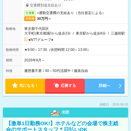
交通費別途支給あり
○通勤交通費の支給あり（当社規定による）
交通費
30万円～
月収例
東京都千代田区
勤務地
大手町(東京都)駅から徒歩2分
/
東京駅から徒歩8分
/
三越前駅
●NTTグループ●
★9:00～17:30（休憩時間 12:00～13:00）
勤務時間
2026年9月～
期間
履歴書不要
/
40～50代活躍中
/
服装自由
特徴
気になる！
応募する
詳細へ
掲載日：2026.08.02
未読
【激単1日勤務OK!】ホテルなどの会場で株主総
会のサポートスタッフ＊日払いOK