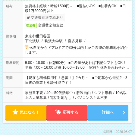
無資格未経験：時給1500円～ ■週払いOK ■扶養内OK ■日
給与
収1万2000円以上
交通費別途支給あり
交通費全額支給
交通費
東京都世田谷区
勤務地
下北沢駅
/
駒沢大学駅
/
喜多見駅
/
…
≪自宅からドアtoドアで30分以内！≫ご希望の勤務地を紹介
します。
9:00～18:00（休憩60分） ■ご希望があれば下記シフトもOK！
勤務時間
早番 7:00～16:00 遅番 10:00～19:00 「家族と休みを合わせた
い」 「余裕を持って夕飯の準備がしたい」 「できれば残業はし
たくない」 など、ご希望を教えてくださいね。 ※Wワーク希望
【現在も積極採用中！急募！】2カ月～ ■ご応募から最短2～3
期間
の方へ 今ご覧のお仕事で希望する勤務時間と、もう1つのお仕事
日後の就業も相談可能です！
の勤務時間。 合計で週40時間を超える場合は応募できません。
履歴書不要
/
40～50代活躍中
/
服装自由
/
シフト勤務
/
10名以
特徴
上の大量募集
/
電話対応なし
/
パソコンスキル不要
気になる！
応募する
詳細へ
掲載日：2026.08.07