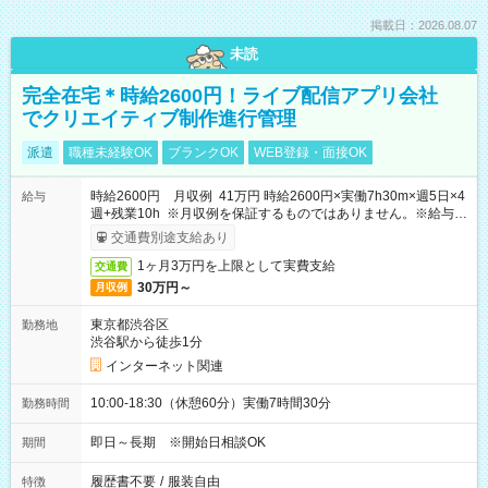
掲載日：2026.08.07
未読
完全在宅＊時給2600円！ライブ配信アプリ会社
でクリエイティブ制作進行管理
派遣
職種未経験OK
ブランクOK
WEB登録・面接OK
時給2600円 月収例 41万円 時給2600円×実働7h30m×週5日×4
給与
週+残業10h ※月収例を保証するものではありません。※給与即
受取りサービス利用可（利用条件有）
交通費別途支給あり
1ヶ月3万円を上限として実費支給
交通費
30万円～
月収例
東京都渋谷区
勤務地
渋谷駅から徒歩1分
インターネット関連
10:00-18:30（休憩60分）実働7時間30分
勤務時間
即日～長期 ※開始日相談OK
期間
履歴書不要
/
服装自由
特徴