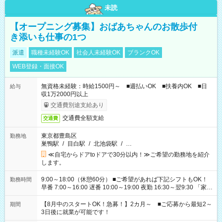
未読
【オープニング募集】おばあちゃんのお散歩付
き添いも仕事の1つ
派遣
職種未経験OK
社会人未経験OK
ブランクOK
WEB登録・面接OK
無資格未経験：時給1500円～ ■週払いOK ■扶養内OK ■日
給与
収1万2000円以上
交通費別途支給あり
交通費全額支給
交通費
東京都豊島区
勤務地
巣鴨駅
/
目白駅
/
北池袋駅
/
…
≪自宅からドアtoドアで30分以内！≫ご希望の勤務地を紹介
します。
9:00～18:00（休憩60分） ■ご希望があれば下記シフトもOK！
勤務時間
早番 7:00～16:00 遅番 10:00～19:00 夜勤 16:30～翌9:30 「家族
と休みを合わせたい」 「余裕を持って夕飯の準備がしたい」
「できれば残業はしたくない」 など、ご希望を教えてください
【8月中のスタートOK！急募！】2カ月～ ■ご応募から最短2～
期間
ね。 ※Wワーク希望の方へ 今ご覧のお仕事で希望する勤務時間
3日後に就業が可能です！
と、もう1つのお仕事の勤務時間。 合計で週40時間を超える場