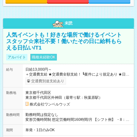
未読
人気イベントも！好きな場所で働けるイベント
スタッフ☆来社不要！働いたその日に給料もら
える日払い/T1
アルバイト
職種未経験OK
日給13,000円～
給与
＋交通費支給 ★交通費全額支給！ ┗案件により規定あり ★日払
いOK！（規定あり） ┗働いたその日に現金GET♪ お仕事後はコ
交通費別途支給あり
ンビニATMから 日払い分を引き落とせます！ 【試用期間】試
用期間なし
東京都千代田区
勤務地
東京都千代田区外神田（最寄り駅：秋葉原駅）
株式会社ワンベルウッズ
勤務時間は指定なし
勤務時間
変形労働時間制 想定労働時間160時間/月 【シフト例】 ・8：00
～21：00
単発・1日のみOK
期間