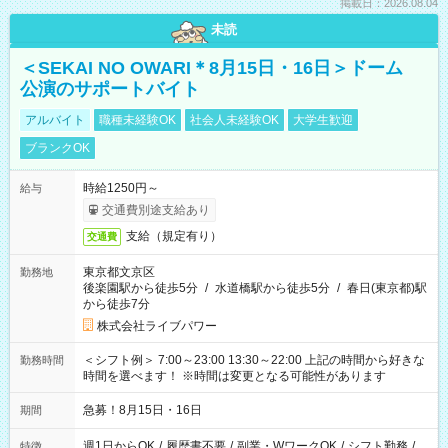
掲載日：2026.08.04
未読
＜SEKAI NO OWARI＊8月15日・16日＞ドーム
公演のサポートバイト
アルバイト
職種未経験OK
社会人未経験OK
大学生歓迎
ブランクOK
時給1250円～
給与
交通費別途支給あり
支給（規定有り）
交通費
東京都文京区
勤務地
後楽園駅から徒歩5分
/
水道橋駅から徒歩5分
/
春日(東京都)駅
から徒歩7分
株式会社ライブパワー
＜シフト例＞ 7:00～23:00 13:30～22:00 上記の時間から好きな
勤務時間
時間を選べます！ ※時間は変更となる可能性があります
急募！8月15日・16日
期間
週1日からOK
/
履歴書不要
/
副業・WワークOK
/
シフト勤務
/
特徴