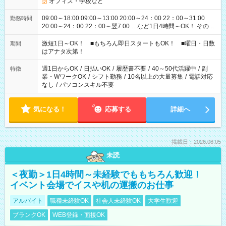
オフィス・学校など
09:00～18:00 09:00～13:00 20:00～24：00 22：00～31:00
勤務時間
20:00～24：00 22：00～翌7:00 …など1日4時間～OK！ その他
シフトもございます！ お気軽にご相談ください！
激短1日～OK！ ■もちろん即日スタートもOK！ ■曜日・日数
期間
はアナタ次第！
週1日からOK
/
日払いOK
/
履歴書不要
/
40～50代活躍中
/
副
特徴
業・WワークOK
/
シフト勤務
/
10名以上の大量募集
/
電話対応
なし
/
パソコンスキル不要
気になる！
応募する
詳細へ
掲載日：2026.08.05
未読
＜夜勤＞1日4時間～未経験でももちろん歓迎！
イベント会場でイスや机の運搬のお仕事
アルバイト
職種未経験OK
社会人未経験OK
大学生歓迎
ブランクOK
WEB登録・面接OK