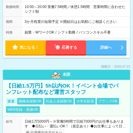
10:00～20:00 実働7.5時間／休憩1.5時間 営業時間に合わせた
勤務時間
シフト制
3か月程度の短期予定 ※開始日はお気軽にご相談ください
期間
副業・WワークOK
/
シフト勤務
/
パソコンスキル不要
特徴
気になる！
応募する
詳細へ
掲載日：2026.07.23
未読
【日給1.5万円】5h以内OK！イベント会場でパ
ンフレット配布など運営スタッフ
派遣
職種未経験OK
社会人未経験OK
大学生歓迎
ブランクOK
WEB登録・面接OK
日給1万5000円～※実働5時間で日給7000円のお仕事もありま
給与
す ◆日払い・週払いOK！（規定あり）◆お仕事によって日給
も異なります
交通費別途支給あり