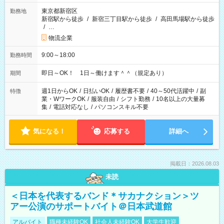
東京都新宿区
勤務地
新宿駅から徒歩
/
新宿三丁目駅から徒歩
/
高田馬場駅から徒歩
/
…
物流企業
9:00～18:00
勤務時間
即日～OK！ 1日～働けます＾＾（規定あり）
期間
週1日からOK
/
日払いOK
/
履歴書不要
/
40～50代活躍中
/
副
特徴
業・WワークOK
/
服装自由
/
シフト勤務
/
10名以上の大量募
集
/
電話対応なし
/
パソコンスキル不要
気になる！
応募する
詳細へ
掲載日：2026.08.03
未読
＜日本を代表するバンド＊サカナクション＞ツ
アー公演のサポートバイト＠日本武道館
アルバイト
職種未経験OK
社会人未経験OK
大学生歓迎