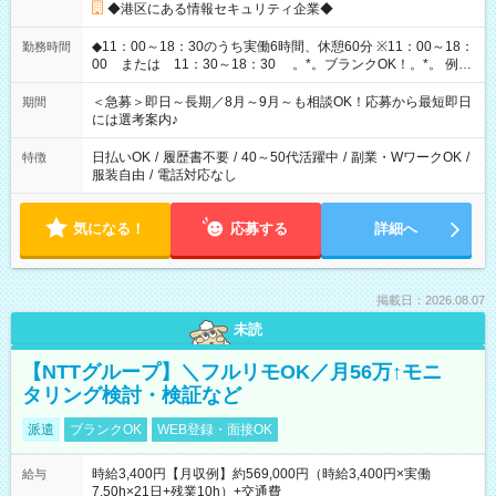
◆港区にある情報セキュリティ企業◆
◆11：00～18：30のうち実働6時間、休憩60分 ※11：00～18：
勤務時間
00 または 11：30～18：30 。*。ブランクOK！。*。 例え
ば前職が、 在宅/財団法人/事務/コールセンター/受付/販売/カフェ
スタッフ スイーツ販売/ホテルフロント/化粧品販売/など 様々な
＜急募＞即日～長期／8月～9月～も相談OK！応募から最短即日
期間
業界から入社して活躍されています♪
には選考案内♪
日払いOK
/
履歴書不要
/
40～50代活躍中
/
副業・WワークOK
/
特徴
服装自由
/
電話対応なし
気になる！
応募する
詳細へ
掲載日：2026.08.07
未読
【NTTグループ】＼フルリモOK／月56万↑モニ
タリング検討・検証など
派遣
ブランクOK
WEB登録・面接OK
時給3,400円【月収例】約569,000円（時給3,400円×実働
給与
7.50h×21日+残業10h）+交通費