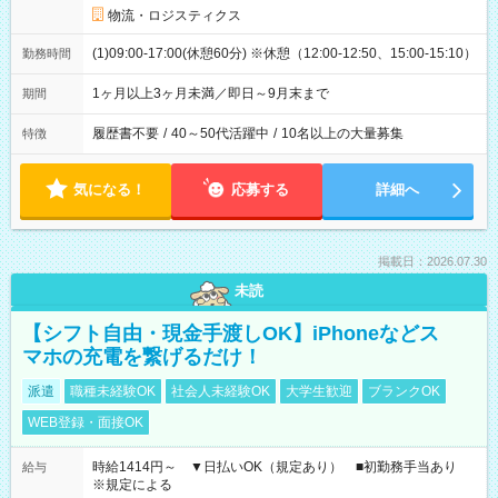
物流・ロジスティクス
(1)09:00-17:00(休憩60分) ※休憩（12:00-12:50、15:00-15:10）
勤務時間
1ヶ月以上3ヶ月未満／即日～9月末まで
期間
履歴書不要
/
40～50代活躍中
/
10名以上の大量募集
特徴
気になる！
応募する
詳細へ
掲載日：2026.07.30
未読
【シフト自由・現金手渡しOK】iPhoneなどス
マホの充電を繋げるだけ！
派遣
職種未経験OK
社会人未経験OK
大学生歓迎
ブランクOK
WEB登録・面接OK
時給1414円～ ▼日払いOK（規定あり） ■初勤務手当あり
給与
※規定による