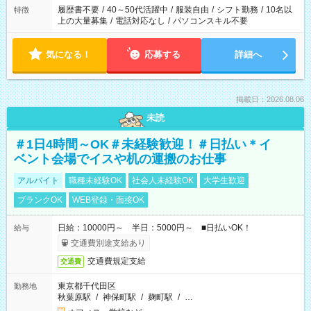
合は応募できません。
履歴書不要
/
40～50代活躍中
/
服装自由
/
シフト勤務
/
10名以
特徴
上の大量募集
/
電話対応なし
/
パソコンスキル不要
気になる！
応募する
詳細へ
掲載日：2026.08.06
未読
＃1日4時間～OK＃未経験歓迎！＃日払い＊イ
ベント会場でイスや机の運搬のお仕事
アルバイト
職種未経験OK
社会人未経験OK
大学生歓迎
ブランクOK
WEB登録・面接OK
日給：10000円～ 半日：5000円～ ■日払いOK！
給与
交通費別途支給あり
交通費規定支給
交通費
東京都千代田区
勤務地
秋葉原駅
/
神保町駅
/
麹町駅
/
…