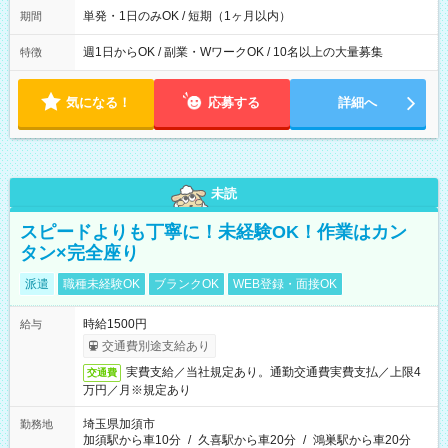
単発・1日のみOK / 短期（1ヶ月以内）
期間
週1日からOK / 副業・WワークOK / 10名以上の大量募集
特徴
気になる！
応募する
詳細へ
未読
スピードよりも丁寧に！未経験OK！作業はカン
タン×完全座り
派遣
職種未経験OK
ブランクOK
WEB登録・面接OK
時給1500円
給与
交通費別途支給あり
実費支給／当社規定あり。通勤交通費実費支払／上限4
交通費
万円／月※規定あり
埼玉県加須市
勤務地
加須駅から車10分
/
久喜駅から車20分
/
鴻巣駅から車20分