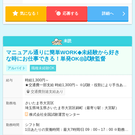
気になる！
応募する
詳細へ
未読
マニュアル通りに簡単WORK◆未経験から好き
な時にお仕事できる！単発OK◎試験監督
アルバイト
職種未経験OK
時給1,300円～
給与
★交通費一部支給 時給1,300円～ ※試験・役割により手当あり
※勤務回数により昇給あり 【即給（前払い）オプションあ
交通費別途支給あり
り！】 希望される場合、勤務から1週間ほどで給与の一部を受け
取れます。 ※手数料418円がかかります。 【過去試験日の収入
さいたま市大宮区
勤務地
例】 ・河合塾模擬試験 8:30～17:30（休憩1時間） 時給1,300円
埼玉県埼玉県さいたま市大宮区錦町（最寄り駅：大宮駅）
×8時間＝日収10,400円＋交通費 ※当日の役割により時給＋100
円の場合あり ・国家試験 7:00～13:30（休憩なし） 時給1,300
株式会社全国試験運営センター
円（役割手当＋100円）×6時間＝日収8,400円＋交通費 【試用期
間】試用期間なし
シフト制
勤務時間
1日あたりの実働時間：最大7時間/日 09：00～17：00 ※勤務時
間は 試験により異なります。