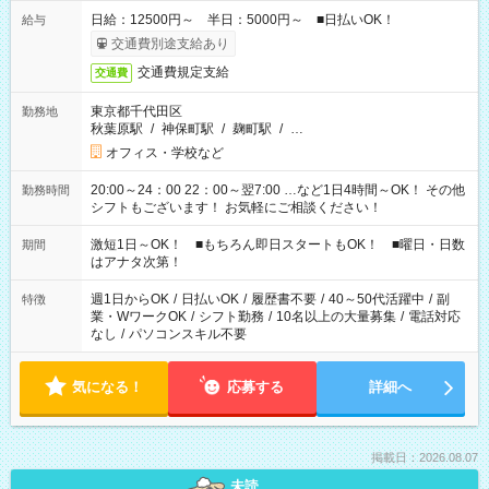
日給：12500円～ 半日：5000円～ ■日払いOK！
給与
交通費別途支給あり
交通費規定支給
交通費
東京都千代田区
勤務地
秋葉原駅
/
神保町駅
/
麹町駅
/
…
オフィス・学校など
20:00～24：00 22：00～翌7:00 …など1日4時間～OK！ その他
勤務時間
シフトもございます！ お気軽にご相談ください！
激短1日～OK！ ■もちろん即日スタートもOK！ ■曜日・日数
期間
はアナタ次第！
週1日からOK
/
日払いOK
/
履歴書不要
/
40～50代活躍中
/
副
特徴
業・WワークOK
/
シフト勤務
/
10名以上の大量募集
/
電話対応
なし
/
パソコンスキル不要
気になる！
応募する
詳細へ
掲載日：2026.08.07
未読