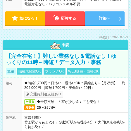
電話対応なし
/
パソコンスキル不要
気になる！
応募する
詳細へ
掲載日：2026.07.29
未読
【完全在宅！】難しい業務なし＆電話なし！ゆ
っくりの11時～時短＊データ入力・事務
派遣
職種未経験OK
ブランクOK
WEB登録・面接OK
◆時給1,700円＊日払い・週払いOK＊昇給あり♪【月収例】 ・約
給与
204,000円 （時給1,700円 × 実働6h × 20日）
交通費別途支給あり
◆全額支給 ＊家が少し遠くても安心！
交通費
20～25万円
月収例
東京都港区
勤務地
竹芝駅から徒歩2分
/
浜松町駅から徒歩4分
/
大門(東京都)駅か
ら徒歩5分
/
…