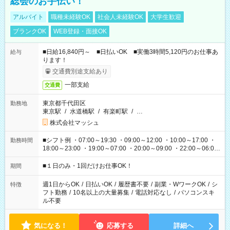
総会のお手伝い！
アルバイト
職種未経験OK
社会人未経験OK
大学生歓迎
ブランクOK
WEB登録・面接OK
■日給16,840円～ ■日払いOK ■実働3時間5,120円のお仕事あ
給与
ります！
交通費別途支給あり
一部支給
交通費
東京都千代田区
勤務地
東京駅
/
水道橋駅
/
有楽町駅
/
…
株式会社マッシュ
■シフト例 ・07:00～19:30 ・09:00～12:00 ・10:00～17:00 ・
勤務時間
18:00～23:00 ・19:00～07:00 ・20:00～09:00 ・22:00～06:00
etc ★最短で3時間で5,120円のお仕事から 15時間で2万円近く稼
げるお仕事も！ ご希望のお時間に合わせてご紹介！ ※シフトは
■１日のみ・1回だけお仕事OK！
期間
現場によって異なります。 ※勿論、休憩時間はあるのでご安心
ください！
週1日からOK
/
日払いOK
/
履歴書不要
/
副業・WワークOK
/
シ
特徴
フト勤務
/
10名以上の大量募集
/
電話対応なし
/
パソコンスキ
ル不要
気になる！
応募する
詳細へ