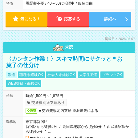
履歴書不要
/
40～50代活躍中
/
服装自由
特徴
気になる！
応募する
詳細へ
掲載日：2026.08.07
未読
〈カンタン作業！〉スキマ時間にサクッと＊お
菓子の仕分け
派遣
職種未経験OK
社会人未経験OK
大学生歓迎
ブランクOK
WEB登録・面接OK
時給1,500円～1,875円
給与
交通費別途支給あり
■ 交通費規定内支給 ※派遣先による
交通費
東京都新宿区
勤務地
新宿駅から徒歩5分
/
高田馬場駅から徒歩5分
/
西武新宿駅か
ら徒歩5分
/
…