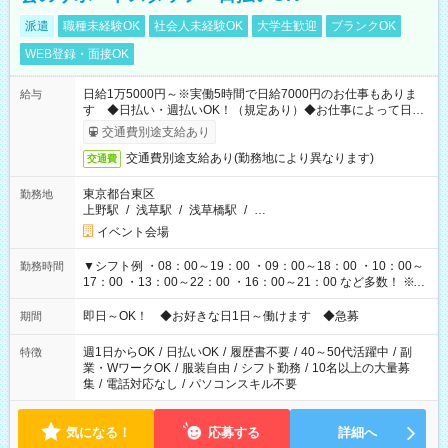
派遣
職種未経験OK
社会人未経験OK
大学生歓迎
ブランクOK
WEB登録・面接OK
日給1万5000円～※実働5時間で日給7000円のお仕事もありま
給与
す ◆日払い・週払いOK！（規定あり）◆お仕事によって日給
も異なります
交通費別途支給あり
交通費別途支給あり(勤務地により異なります)
交通費
東京都台東区
勤務地
上野駅
/
浅草駅
/
浅草橋駅
/
…
イベント会場
▼シフト例 ・08：00～19：00 ・09：00～18：00 ・10：00～
勤務時間
17：00 ・13：00～22：00 ・16：00～21：00 など多数！ ※お
仕事により勤務時間が異なります
即日～OK！ ◆お好きな日1日～働けます ◆急募
期間
週1日からOK
/
日払いOK
/
履歴書不要
/
40～50代活躍中
/
副
特徴
業・WワークOK
/
服装自由
/
シフト勤務
/
10名以上の大量募
集
/
電話対応なし
/
パソコンスキル不要
気になる！
応募する
詳細へ