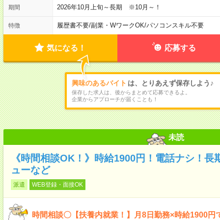
2026年10月上旬～長期 ※10月～！
期間
履歴書不要
/
副業・WワークOK
/
パソコンスキル不要
特徴
気になる！
応募する
興味のあるバイト
は、とりあえず保存しよう♪
保存した求人は、後からまとめて応募できるよ。
企業からアプローチが届くことも！
未読
《時間相談OK！》時給1900円！電話ナシ！
ューなど
派遣
WEB登録・面接OK
時間相談〇【扶養内就業！】月8日勤務×時給1900