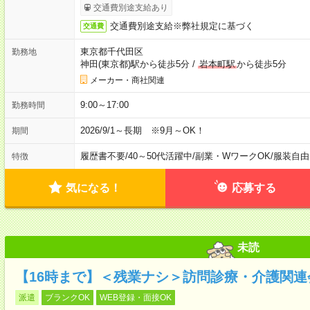
交通費別途支給あり
交通費別途支給※弊社規定に基づく
交通費
東京都千代田区
勤務地
神田(東京都)駅から徒歩5分
/
岩本町駅
から徒歩5分
メーカー・商社関連
9:00～17:00
勤務時間
2026/9/1～長期 ※9月～OK！
期間
履歴書不要
/
40～50代活躍中
/
副業・WワークOK
/
服装自由
特徴
気になる！
応募する
未読
【16時まで】＜残業ナシ＞訪問診療・介護関
派遣
ブランクOK
WEB登録・面接OK