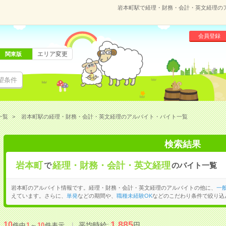
岩本町駅で経理・財務・会計・英文経理の
会員登録
エリア変更
関東版
望条件
一覧
岩本町駅の経理・財務・会計・英文経理のアルバイト・バイト一覧
検索結果
岩本町
経理・財務・会計・英文経理
で
のバイト一覧
岩本町のアルバイト情報です。経理・財務・会計・英文経理のアルバイトの他に、
一
えています。さらに、
単発
などの期間や、
職種未経験OK
などのこだわり条件で絞り込
1,885
10
平均時給:
円
件中
1
～
10
件表示