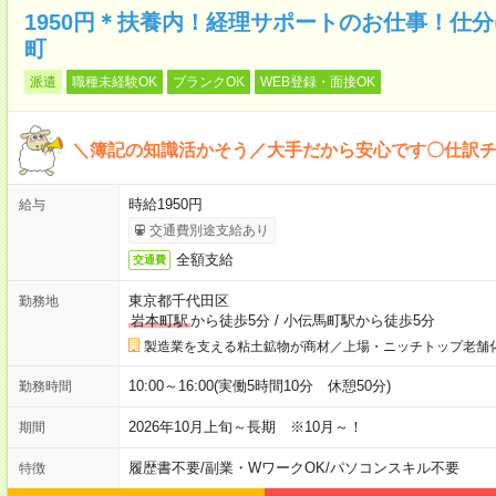
1950円＊扶養内！経理サポートのお仕事！仕
町
派遣
職種未経験OK
ブランクOK
WEB登録・面接OK
＼簿記の知識活かそう／大手だから安心です〇仕訳
時給1950円
給与
交通費別途支給あり
全額支給
交通費
東京都千代田区
勤務地
岩本町駅
から徒歩5分
/
小伝馬町駅から徒歩5分
製造業を支える粘土鉱物が商材／上場・ニッチトップ老舗
10:00～16:00(実働5時間10分 休憩50分)
勤務時間
2026年10月上旬～長期 ※10月～！
期間
履歴書不要
/
副業・WワークOK
/
パソコンスキル不要
特徴