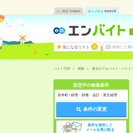
エン派遣
71454
件
エン バイト
82531
件
0
気になるリスト
保存した希
バイトTOP
関東
東京のアルバイト・バイト
設定中の検索条件
岩本町 / 経理・財務・会計・英文経理
条件の変更
条件を保存して
メールを受け取る