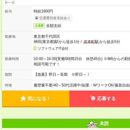
時給1900円
給与
交通費別途支給あり
全額支給
交通費
東京都千代田区
勤務地
神田(東京都)駅から徒歩1分
/
岩本町駅
から徒歩5分
ソフトウェアIT会社
10:00～16:00(実働5時間15分 休憩45分) ※9時か
勤務時間
相談可能です！
【急募】即日～長期 ※即日～！
期間
履歴書不要
/
40～50代活躍中
/
副業・WワークOK
/
服装自由
特徴
気になる！
応募する
未読