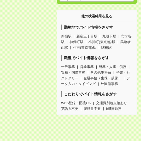
他の検索結果を見る
勤務地でバイト情報をさがす
新宿駅
新宿三丁目駅
九段下駅
市ケ谷
駅
神保町駅
小川町(東京都)駅
馬喰横
山駅
住吉(東京都)駅
曙橋駅
職種でバイト情報をさがす
一般事務
営業事務
総務・人事・労務
貿易・国際事務
その他事務系
秘書・セ
クレタリー
金融事務（生保・損保）
デ
ータ入力・タイピング
外国語事務
こだわりでバイト情報をさがす
WEB登録・面接OK
交通費別途支給あり
英語力不要
履歴書不要
週5日勤務