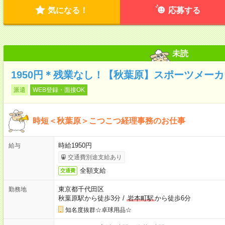
気になる！
応募する
未読
1950円＊残業なし！【秋葉原】スポーツメー
派遣
WEB登録・面接OK
時短＜秋葉原＞こつこつ経理事務のお仕事
時給1950円
給与
交通費別途支給あり
全額支給
交通費
東京都千代田区
勤務地
秋葉原駅から徒歩3分
/
岩本町駅
から徒歩6分
知名度抜群☆卓球用品☆