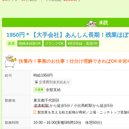
未読
1950円＊【大手会社】あんしん長期！残業ほ
派遣
職種未経験OK
ブランクOK
WEB登録・面接OK
扶養内！事務のお仕事！仕分け理解できればOK＠岩
時給1950円
給与
交通費別途支給あり
全額支給
交通費
東京都千代田区
勤務地
岩本町駅
から徒歩5分
/
小伝馬町駅から徒歩5分
製造業を支える粘土鉱物が商材／上場・ニッチトップ老舗
10:00～16:00(実働5時間10分 休憩50分)
勤務時間