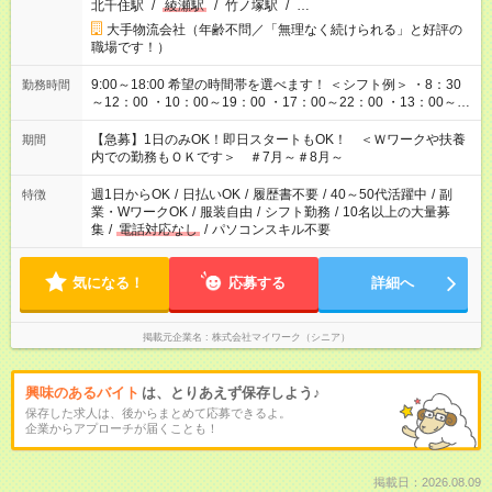
北千住駅
/
綾瀬駅
/
竹ノ塚駅
/
…
大手物流会社（年齢不問／「無理なく続けられる」と好評の
職場です！）
9:00～18:00 希望の時間帯を選べます！ ＜シフト例＞ ・8：30
勤務時間
～12：00 ・10：00～19：00 ・17：00～22：00 ・13：00～
22：00 ・22：00～翌6：00 など
【急募】1日のみOK！即日スタートもOK！ ＜Ｗワークや扶養
期間
内での勤務もＯＫです＞ ＃7月～＃8月～
週1日からOK
/
日払いOK
/
履歴書不要
/
40～50代活躍中
/
副
特徴
業・WワークOK
/
服装自由
/
シフト勤務
/
10名以上の大量募
集
/
電話対応なし
/
パソコンスキル不要
気になる！
応募する
詳細へ
掲載元企業名
株式会社マイワーク（シニア）
興味のあるバイト
は、とりあえず保存しよう♪
保存した求人は、後からまとめて応募できるよ。
企業からアプローチが届くことも！
掲載日：2026.08.09