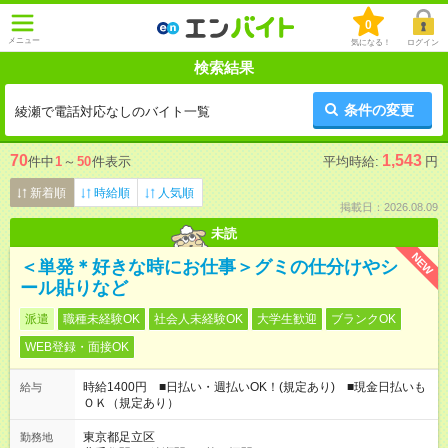
0
メニュー
気になる！
ログイン
検索結果
条件の変更
綾瀬で電話対応なしのバイト一覧
70
1,543
件中
1
～
50
件表示
平均時給:
円
新着順
時給順
人気順
掲載日：2026.08.09
未読
NEW
＜単発＊好きな時にお仕事＞グミの仕分けやシ
ール貼りなど
派遣
職種未経験OK
社会人未経験OK
大学生歓迎
ブランクOK
WEB登録・面接OK
時給1400円 ■日払い・週払いOK！(規定あり) ■現金日払いも
給与
ＯＫ（規定あり）
東京都足立区
勤務地