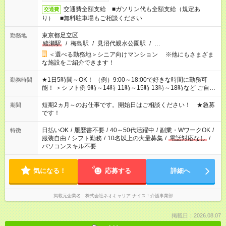
交通費全額支給 ■ガソリン代も全額支給（規定あ
交通費
り） ■無料駐車場もご相談ください
東京都足立区
勤務地
綾瀬駅
/
梅島駅
/
見沼代親水公園駅
/
…
＜選べる勤務地＞シニア向けマンション ※他にもさまざま
な施設をご紹介できます！
★1日5時間～OK！ （例）9:00～18:00で好きな時間に勤務可
勤務時間
能！ ＞シフト例 9時～14時 11時～15時 13時～18時など ご自身
のご都合に合わせて勤務時間をご相談ください！ ★家庭の都合
でお休みや時間の調整が必要な場合も遠慮なくご相談くださ
短期2ヵ月～のお仕事です。開始日はご相談ください！ ★急募
期間
い。
です！
日払いOK
/
履歴書不要
/
40～50代活躍中
/
副業・WワークOK
/
特徴
服装自由
/
シフト勤務
/
10名以上の大量募集
/
電話対応なし
/
パソコンスキル不要
気になる！
応募する
詳細へ
掲載元企業名
株式会社ネオキャリア ナイス！介護事業部
掲載日：2026.08.07