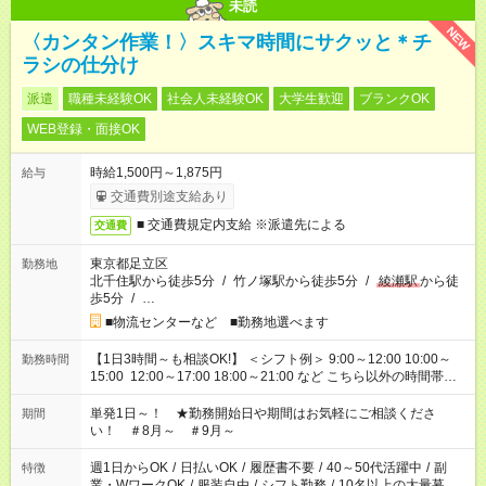
未読
NEW
〈カンタン作業！〉スキマ時間にサクッと＊チ
ラシの仕分け
派遣
職種未経験OK
社会人未経験OK
大学生歓迎
ブランクOK
WEB登録・面接OK
時給1,500円～1,875円
給与
交通費別途支給あり
■ 交通費規定内支給 ※派遣先による
交通費
東京都足立区
勤務地
北千住駅から徒歩5分
/
竹ノ塚駅から徒歩5分
/
綾瀬駅
から徒
歩5分
/
…
■物流センターなど ■勤務地選べます
【1日3時間～も相談OK!】 ＜シフト例＞ 9:00～12:00 10:00～
勤務時間
15:00 12:00～17:00 18:00～21:00 など こちら以外の時間帯も
お気軽にご相談ください！
単発1日～！ ★勤務開始日や期間はお気軽にご相談くださ
期間
い！ ＃8月～ ＃9月～
週1日からOK
/
日払いOK
/
履歴書不要
/
40～50代活躍中
/
副
特徴
業・WワークOK
/
服装自由
/
シフト勤務
/
10名以上の大量募