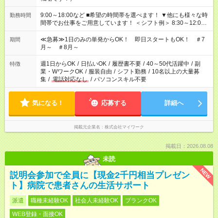
9:00～18:00など ■希望の時間帯を選べます！ ▼他にも様々な時
勤務時間
間帯でお仕事をご用意しています！ ＜シフト例＞ 8:30～12:00
17:00～22:00 13:00～22:00 22:00～翌6:00 など
≪急募≫1日のみの単発からOK！ 即日スタートもOK！ ＃7
期間
月～ ＃8月～
週1日からOK
/
日払いOK
/
履歴書不要
/
40～50代活躍中
/
副
特徴
業・WワークOK
/
服装自由
/
シフト勤務
/
10名以上の大量募
集
/
電話対応なし
/
パソコンスキル不要
気になる！
応募する
詳細へ
掲載元企業名
株式会社マイワーク
掲載日：2026.08.08
未読
NEW
説明会参加で全員に【現金2千円相当プレゼン
ト】病院で患者さんの生活サポート
派遣
職種未経験OK
社会人未経験OK
ブランクOK
WEB登録・面接OK