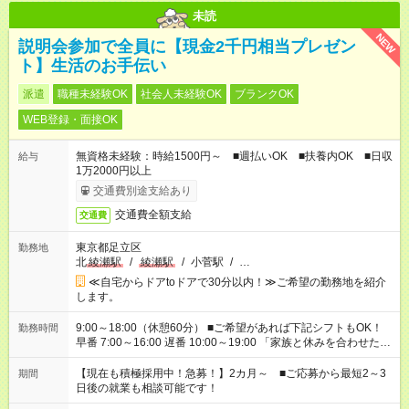
未読
NEW
説明会参加で全員に【現金2千円相当プレゼン
ト】生活のお手伝い
派遣
職種未経験OK
社会人未経験OK
ブランクOK
WEB登録・面接OK
無資格未経験：時給1500円～ ■週払いOK ■扶養内OK ■日収
給与
1万2000円以上
交通費別途支給あり
交通費全額支給
交通費
東京都足立区
勤務地
北
綾瀬駅
/
綾瀬駅
/
小菅駅
/
…
≪自宅からドアtoドアで30分以内！≫ご希望の勤務地を紹介
します。
9:00～18:00（休憩60分） ■ご希望があれば下記シフトもOK！
勤務時間
早番 7:00～16:00 遅番 10:00～19:00 「家族と休みを合わせた
い」 「余裕を持って夕飯の準備がしたい」 「できれば残業はし
たくない」 など、ご希望を教えてくださいね。 ※Wワーク希望
【現在も積極採用中！急募！】2カ月～ ■ご応募から最短2～3
期間
の方へ 今ご覧のお仕事で希望する勤務時間と、もう1つのお仕事
日後の就業も相談可能です！
の勤務時間。 合計で週40時間を超える場合は応募できません。