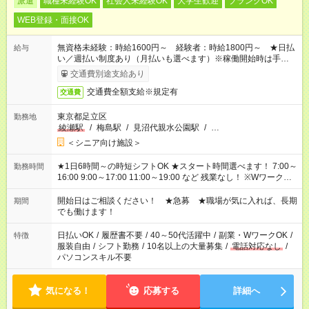
派遣
職種未経験OK
社会人未経験OK
大学生歓迎
ブランクOK
WEB登録・面接OK
無資格未経験：時給1600円～ 経験者：時給1800円～ ★日払
給与
い／週払い制度あり（月払いも選べます）※稼働開始時は手続き
完了次第のお支払いとなります。
交通費別途支給あり
交通費全額支給※規定有
交通費
東京都足立区
勤務地
綾瀬駅
/
梅島駅
/
見沼代親水公園駅
/
…
＜シニア向け施設＞
★1日6時間～の時短シフトOK ★スタート時間選べます！ 7:00～
勤務時間
16:00 9:00～17:00 11:00～19:00 など 残業なし！ ※Wワークの
場合、他のお仕事と合わせ週40時間超の就業はご案内できませ
ん ※法令に基づき、週20時間以上勤務は社会保険への加入対象
開始日はご相談ください！ ★急募 ★職場が気に入れば、長期
期間
となります ※労働者派遣法（日雇い派遣の原則禁止）により、
でも働けます！
短時間・短期間の就業はご案内が難しい場合があります
日払いOK
/
履歴書不要
/
40～50代活躍中
/
副業・WワークOK
/
特徴
服装自由
/
シフト勤務
/
10名以上の大量募集
/
電話対応なし
/
パソコンスキル不要
気になる！
応募する
詳細へ