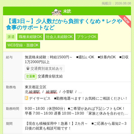
掲載日：2026.08.08
未読
NEW
【週3日～】少人数だから負担すくなめ＊レクや
食事のサポートなど
派遣
職種未経験OK
社会人未経験OK
ブランクOK
WEB登録・面接OK
無資格未経験：時給1500円～ ■週払いOK ■扶養内OK ■日収
給与
1万2000円以上
交通費別途支給あり
交通費全額支給
交通費
東京都足立区
勤務地
北
綾瀬駅
/
綾瀬駅
/
小菅駅
/
…
デイサービス ■勤務地選べます！お気軽にご相談ください！
9:00～18:00（休憩60分） ■ご希望があれば下記シフトもOK！
勤務時間
早番 7:00～16:00 遅番 10:00～19:00 「家族と休みを合わせた
い」 「余裕を持って夕飯の準備がしたい」 「できれば残業はし
たくない」 など、ご希望を教えてくださいね。 ※Wワーク希望
【現在も積極採用中！急募！】2カ月～ ■ご応募から最短2～3
期間
の方へ 今ご覧のお仕事で希望する勤務時間と、もう1つのお仕事
日後の就業も相談可能です！
の勤務時間。 合計で週40時間を超える場合は応募できません。