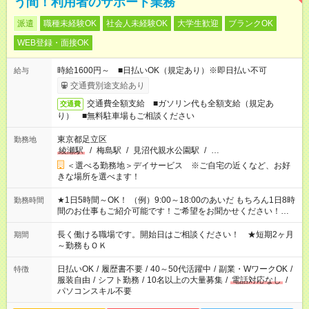
う間！利用者のサポート業務
派遣
職種未経験OK
社会人未経験OK
大学生歓迎
ブランクOK
WEB登録・面接OK
時給1600円～ ■日払いOK（規定あり）※即日払い不可
給与
交通費別途支給あり
交通費全額支給 ■ガソリン代も全額支給（規定あ
交通費
り） ■無料駐車場もご相談ください
東京都足立区
勤務地
綾瀬駅
/
梅島駅
/
見沼代親水公園駅
/
…
＜選べる勤務地＞デイサービス ※ご自宅の近くなど、お好
きな場所を選べます！
★1日5時間～OK！ （例）9:00～18:00のあいだ もちろん1日8時
勤務時間
間のお仕事もご紹介可能です！ご希望をお聞かせください！★家
庭の都合でお休みが必要な場合も遠慮なくご相談ください。 ※
週最低15時間以上の勤務が必要です
長く働ける職場です。開始日はご相談ください！ ★短期2ヶ月
期間
～勤務もＯＫ
日払いOK
/
履歴書不要
/
40～50代活躍中
/
副業・WワークOK
/
特徴
服装自由
/
シフト勤務
/
10名以上の大量募集
/
電話対応なし
/
パソコンスキル不要