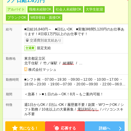
フ／日給1.6万円
アルバイト
職種未経験OK
社会人未経験OK
大学生歓迎
ブランクOK
WEB登録・面接OK
■日給16,840円～ ■日払いOK ■実働3時間5,120円のお仕事あ
給与
ります！#日収1万円以上のお仕事です！
交通費別途支給あり
規定支給
交通費
東京都足立区
勤務地
北千住駅
/
竹ノ塚駅
/
綾瀬駅
/
…
株式会社マッシュ
■シフト例 ・07:00～19:30 ・09:00～12:00 ・10:00～17:00 ・
勤務時間
18:00～23:00 ・19:00～07:00 ・20:00～09:00 ・22:00～06:00
etc ★最短で3時間で5,120円のお仕事から 15時間で2万円近く稼
げるお仕事も！ ご希望のお時間に合わせてご紹介！ ※シフトは
＜急募！＞■１日のみ～OK！8月～もご案内可能！
期間
現場によって異なります。 ※勿論、休憩時間はあるのでご安心
ください！
週1日からOK
/
日払いOK
/
履歴書不要
/
副業・WワークOK
/
シ
特徴
フト勤務
/
10名以上の大量募集
/
電話対応なし
/
パソコンスキ
ル不要
気になる！
応募する
詳細へ