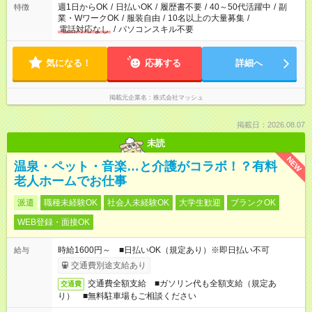
ください！
週1日からOK
/
日払いOK
/
履歴書不要
/
40～50代活躍中
/
副
特徴
業・WワークOK
/
服装自由
/
10名以上の大量募集
/
電話対応なし
/
パソコンスキル不要
気になる！
応募する
詳細へ
掲載元企業名
株式会社マッシュ
掲載日：2026.08.07
未読
NEW
温泉・ペット・音楽…と介護がコラボ！？有料
老人ホームでお仕事
派遣
職種未経験OK
社会人未経験OK
大学生歓迎
ブランクOK
WEB登録・面接OK
時給1600円～ ■日払いOK（規定あり）※即日払い不可
給与
交通費別途支給あり
交通費全額支給 ■ガソリン代も全額支給（規定あ
交通費
り） ■無料駐車場もご相談ください