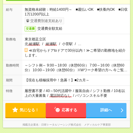
無資格未経験：時給1400円～ ■週払いOK ■扶養内OK ■日収
給与
1万1200円以上
交通費別途支給あり
交通費全額支給
交通費
東京都足立区
勤務地
北
綾瀬駅
/
綾瀬駅
/
小菅駅
/
…
≪自宅からドアtoドアで30分以内！≫ご希望の勤務地を紹介
します。
～シフト例～ 9:00～18:00（休憩60分） 7:00～16:00（休憩60
勤務時間
分） 10:00～19:00（休憩60分） ※Wワーク希望の方へ 今ご覧の
お仕事で希望する勤務時間と、もう1つのお仕事の勤務時間の合
計が 週40時間を超えなければOKです。
【現在も積極採用中！急募！】■2カ月～
期間
履歴書不要
/
40～50代活躍中
/
服装自由
/
シフト勤務
/
10名以
特徴
上の大量募集
/
電話対応なし
/
パソコンスキル不要
気になる！
応募する
詳細へ
掲載元企業名
日研トータルソーシング株式会社 メディカルケア事業部