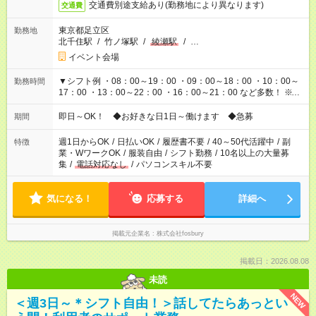
交通費別途支給あり(勤務地により異なります)
交通費
東京都足立区
勤務地
北千住駅
/
竹ノ塚駅
/
綾瀬駅
/
…
イベント会場
▼シフト例 ・08：00～19：00 ・09：00～18：00 ・10：00～
勤務時間
17：00 ・13：00～22：00 ・16：00～21：00 など多数！ ※お
仕事により勤務時間が異なります
即日～OK！ ◆お好きな日1日～働けます ◆急募
期間
週1日からOK
/
日払いOK
/
履歴書不要
/
40～50代活躍中
/
副
特徴
業・WワークOK
/
服装自由
/
シフト勤務
/
10名以上の大量募
集
/
電話対応なし
/
パソコンスキル不要
気になる！
応募する
詳細へ
掲載元企業名
株式会社fosbury
掲載日：2026.08.08
未読
NEW
＜週3日～＊シフト自由！＞話してたらあっとい