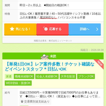
即日～2ヶ月以上 ■開始日の相談OK！
期間
日払いOK
/
履歴書不要
/
40～50代活躍中
/
シフト勤務
/
10名以
特徴
上の大量募集
/
電話対応なし
/
パソコンスキル不要
気になる！
応募する
詳細へ
掲載元企業名
株式会社ニッソーネット
掲載日：2026.08.08
未読
NEW
【単発1日OK】レア案件多数！チケット確認な
どイベントスタッフ＊日払いOK
派遣
職種未経験OK
社会人未経験OK
大学生歓迎
ブランクOK
WEB登録・面接OK
日給1万5000円～※実働5時間で日給7000円のお仕事もありま
給与
す ◆日払い・週払いOK！（規定あり）◆お仕事によって日給も
異なります
交通費別途支給あり