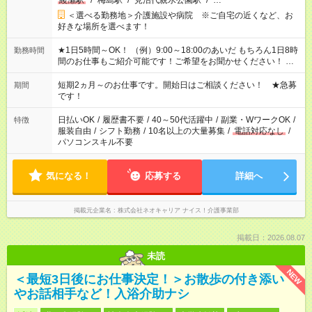
綾瀬駅
/
梅島駅
/
見沼代親水公園駅
/
…
＜選べる勤務地＞介護施設や病院 ※ご自宅の近くなど、お
好きな場所を選べます！
★1日5時間～OK！ （例）9:00～18:00のあいだ もちろん1日8時
勤務時間
間のお仕事もご紹介可能です！ご希望をお聞かせください！ ※
週最低15時間以上の勤務が必要です
短期2ヵ月～のお仕事です。開始日はご相談ください！ ★急募
期間
です！
日払いOK
/
履歴書不要
/
40～50代活躍中
/
副業・WワークOK
/
特徴
服装自由
/
シフト勤務
/
10名以上の大量募集
/
電話対応なし
/
パソコンスキル不要
気になる！
応募する
詳細へ
掲載元企業名
株式会社ネオキャリア ナイス！介護事業部
掲載日：2026.08.07
未読
NEW
＜最短3日後にお仕事決定！＞お散歩の付き添い
やお話相手など！入浴介助ナシ