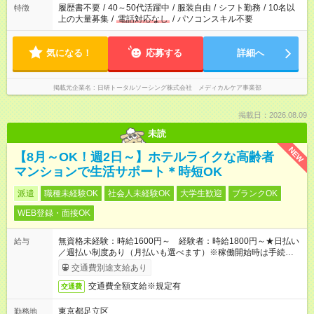
履歴書不要
/
40～50代活躍中
/
服装自由
/
シフト勤務
/
10名以
特徴
上の大量募集
/
電話対応なし
/
パソコンスキル不要
気になる！
応募する
詳細へ
掲載元企業名
日研トータルソーシング株式会社 メディカルケア事業部
掲載日：2026.08.09
未読
NEW
【8月～OK！週2日～】ホテルライクな高齢者
マンションで生活サポート＊時短OK
派遣
職種未経験OK
社会人未経験OK
大学生歓迎
ブランクOK
WEB登録・面接OK
無資格未経験：時給1600円～ 経験者：時給1800円～★日払い
給与
／週払い制度あり（月払いも選べます）※稼働開始時は手続き完
了次第のお支払いとなります。
交通費別途支給あり
交通費全額支給※規定有
交通費
東京都足立区
勤務地