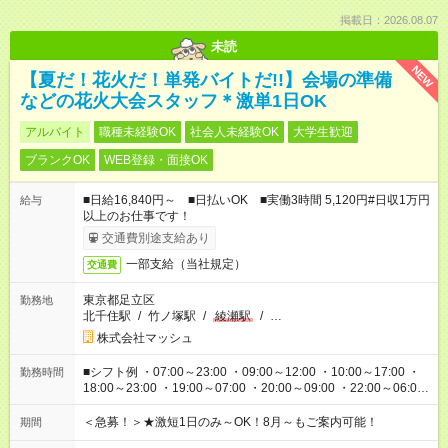
掲載日：2026.08.07
未読
NEW
【夏だ！花火だ！単発バイトだ!!】会場の準備
などの花火大会スタッフ＊激単1日OK
アルバイト
職種未経験OK
社会人未経験OK
大学生歓迎
ブランクOK
WEB登録・面接OK
■日給16,840円～ ■日払いOK ■実働3時間 5,120円#日収1万円
給与
以上のお仕事です！
交通費別途支給あり
一部支給（当社規定）
交通費
東京都足立区
勤務地
北千住駅
/
竹ノ塚駅
/
綾瀬駅
/
…
株式会社マッシュ
■シフト例 ・07:00～23:00 ・09:00～12:00 ・10:00～17:00 ・
勤務時間
18:00～23:00 ・19:00～07:00 ・20:00～09:00 ・22:00～06:00
etc ★最短3時間で5,120円のお仕事から／15時間で2万円近く稼
げるお仕事も！ ご希望のお時間に合わせてご紹介！ ※シフトは
＜急募！＞★激短1日のみ～OK！8月～もご案内可能！
期間
現場によって異なります。 ※勿論、休憩時間はあるのでご安心