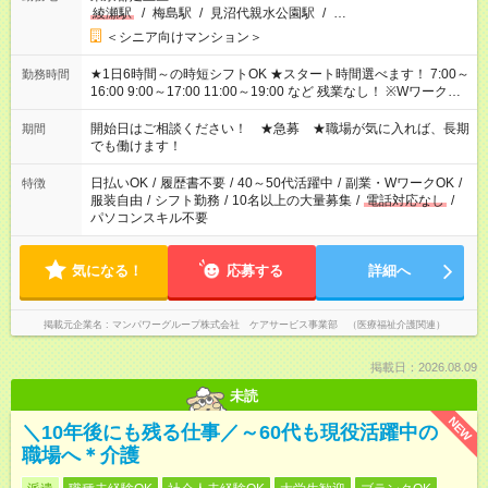
綾瀬駅
/
梅島駅
/
見沼代親水公園駅
/
…
＜シニア向けマンション＞
★1日6時間～の時短シフトOK ★スタート時間選べます！ 7:00～
勤務時間
16:00 9:00～17:00 11:00～19:00 など 残業なし！ ※Wワークの
場合、他のお仕事と合わせ週40時間超の就業はご案内できませ
ん ※法令に基づき、週20時間以上勤務は社会保険への加入対象
開始日はご相談ください！ ★急募 ★職場が気に入れば、長期
期間
となります ※労働者派遣法（日雇い派遣の原則禁止）により、
でも働けます！
短時間・短期間の就業はご案内が難しい場合があります
日払いOK
/
履歴書不要
/
40～50代活躍中
/
副業・WワークOK
/
特徴
服装自由
/
シフト勤務
/
10名以上の大量募集
/
電話対応なし
/
パソコンスキル不要
気になる！
応募する
詳細へ
掲載元企業名
マンパワーグループ株式会社 ケアサービス事業部 （医療福祉介護関連）
掲載日：2026.08.09
未読
NEW
＼10年後にも残る仕事／～60代も現役活躍中の
職場へ＊介護