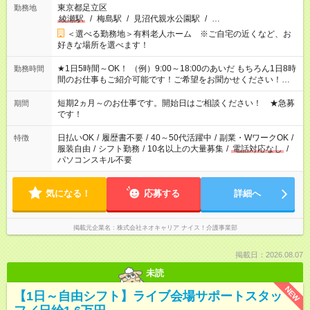
東京都足立区
勤務地
綾瀬駅
/
梅島駅
/
見沼代親水公園駅
/
…
＜選べる勤務地＞有料老人ホーム ※ご自宅の近くなど、お
好きな場所を選べます！
★1日5時間～OK！ （例）9:00～18:00のあいだ もちろん1日8時
勤務時間
間のお仕事もご紹介可能です！ご希望をお聞かせください！★家
庭の都合でお休みが必要な場合も遠慮なくご相談ください。 ※
週最低15時間以上の勤務が必要です
短期2ヵ月～のお仕事です。開始日はご相談ください！ ★急募
期間
です！
日払いOK
/
履歴書不要
/
40～50代活躍中
/
副業・WワークOK
/
特徴
服装自由
/
シフト勤務
/
10名以上の大量募集
/
電話対応なし
/
パソコンスキル不要
気になる！
応募する
詳細へ
掲載元企業名
株式会社ネオキャリア ナイス！介護事業部
掲載日：2026.08.07
未読
NEW
【1日～自由シフト】ライブ会場サポートスタッ