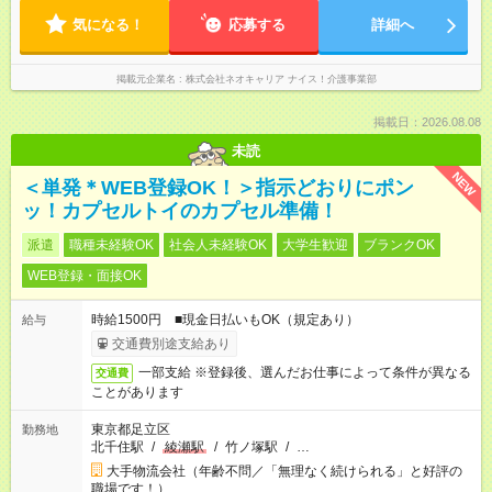
気になる！
応募する
詳細へ
掲載元企業名
株式会社ネオキャリア ナイス！介護事業部
掲載日：2026.08.08
未読
NEW
＜単発＊WEB登録OK！＞指示どおりにポン
ッ！カプセルトイのカプセル準備！
派遣
職種未経験OK
社会人未経験OK
大学生歓迎
ブランクOK
WEB登録・面接OK
時給1500円 ■現金日払いもOK（規定あり）
給与
交通費別途支給あり
一部支給 ※登録後、選んだお仕事によって条件が異なる
交通費
ことがあります
東京都足立区
勤務地
北千住駅
/
綾瀬駅
/
竹ノ塚駅
/
…
大手物流会社（年齢不問／「無理なく続けられる」と好評の
職場です！）