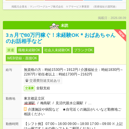
掲載元企業名
マンパワーグループ株式会社 ケアサービス事業部 （医療福祉介護関連）
掲載日：2026.08.09
未読
NEW
3ヵ月で80万円稼ぐ！未経験OK＊おばあちゃん
のお話相手など
派遣
職種未経験OK
社会人未経験OK
ブランクOK
WEB登録・面接OK
無資格の方：時給1530円～1912円 / 介護福祉士：時給1830円～
給与
2287円 / 初任者以上：時給1730円～2162円
交通費別途支給あり
全額支給
交通費
東京都足立区
勤務地
綾瀬駅
/
梅島駅
/
見沼代親水公園駅
/
…
介護施設や病院など ★自宅近くの施設がいいなど勤務地ご
相談ください
【シフト例】 07:00～16:00 09:00～18:00 17:00～09:00 ※ 上記
勤務時間
は一例です！その他シフトもご相談ください！