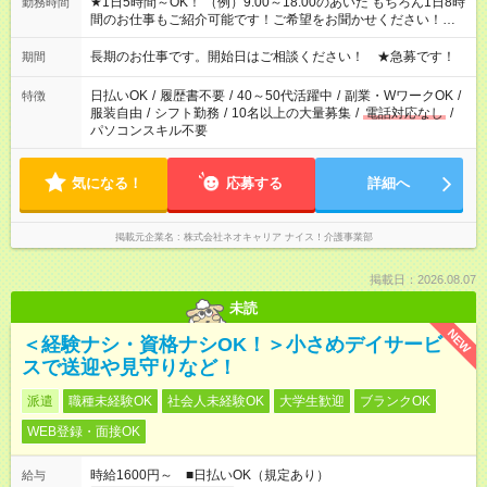
★1日5時間～OK！ （例）9:00～18:00のあいだ もちろん1日8時
勤務時間
間のお仕事もご紹介可能です！ご希望をお聞かせください！★家
庭の都合でお休みが必要な場合も遠慮なくご相談ください。 ※
週最低15時間以上の勤務が必要です
長期のお仕事です。開始日はご相談ください！ ★急募です！
期間
日払いOK
/
履歴書不要
/
40～50代活躍中
/
副業・WワークOK
/
特徴
服装自由
/
シフト勤務
/
10名以上の大量募集
/
電話対応なし
/
パソコンスキル不要
気になる！
応募する
詳細へ
掲載元企業名
株式会社ネオキャリア ナイス！介護事業部
掲載日：2026.08.07
未読
NEW
＜経験ナシ・資格ナシOK！＞小さめデイサービ
スで送迎や見守りなど！
派遣
職種未経験OK
社会人未経験OK
大学生歓迎
ブランクOK
WEB登録・面接OK
時給1600円～ ■日払いOK（規定あり）
給与