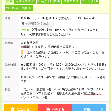
派遣
職種未経験OK
社会人未経験OK
大学生歓迎
ブランクOK
WEB登録・面接OK
時給1600円～ ■日払いOK（規定あり）※即日払い不可
給与
交通費別途支給あり
交通費全額支給 ■ガソリン代も全額支給（規定あ
交通費
り） ■無料駐車場もご相談ください
東京都足立区
勤務地
綾瀬駅
/
梅島駅
/
見沼代親水公園駅
/
…
＜選べる勤務地＞介護施設や病院 ※ご自宅の近くなど、お
好きな場所を選べます！
★1日5時間～OK！ （例）9:00～18:00のあいだ もちろん1日8時
勤務時間
間のお仕事もご紹介可能です！ご希望をお聞かせください！★家
庭の都合でお休みが必要な場合も遠慮なくご相談ください。 ※
週最低15時間以上の勤務が必要です
短期2ヵ月～のお仕事です。開始日はご相談ください！ ★急募
期間
です！
日払いOK
/
履歴書不要
/
40～50代活躍中
/
副業・WワークOK
/
特徴
服装自由
/
シフト勤務
/
10名以上の大量募集
/
電話対応なし
/
パソコンスキル不要
気になる！
応募する
詳細へ