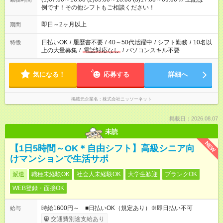
例です！その他シフトもご相談ください！
即日～2ヶ月以上
期間
日払いOK
/
履歴書不要
/
40～50代活躍中
/
シフト勤務
/
10名以
特徴
上の大量募集
/
電話対応なし
/
パソコンスキル不要
気になる！
応募する
詳細へ
掲載元企業名
株式会社ニッソーネット
掲載日：2026.08.07
未読
NEW
【1日5時間～OK＊自由シフト】高級シニア向
けマンションで生活サポ
派遣
職種未経験OK
社会人未経験OK
大学生歓迎
ブランクOK
WEB登録・面接OK
時給1600円～ ■日払いOK（規定あり）※即日払い不可
給与
交通費別途支給あり