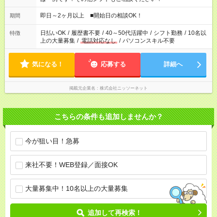
即日～2ヶ月以上 ■開始日の相談OK！
期間
日払いOK
/
履歴書不要
/
40～50代活躍中
/
シフト勤務
/
10名以
特徴
上の大量募集
/
電話対応なし
/
パソコンスキル不要
気になる！
応募する
詳細へ
掲載元企業名
株式会社ニッソーネット
こちらの条件も追加しませんか？
今が狙い目！急募
来社不要！WEB登録／面接OK
大量募集中！10名以上の大量募集
追加して再検索！