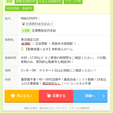
派遣
職種未経験OK
社会人未経験OK
ブランクOK
WEB登録・面接OK
時給1550円～
給与
交通費別途支給あり
交通費規定内支給
交通費
東京都足立区
勤務地
綾瀬駅
/
五反野駅
/
西新井大師西駅
/
…
【勤務地選べます】有料老人ホーム
9:00～17:00など ※ご希望の時間帯をご相談ください。 ※日勤、
勤務時間
夜勤のみ、変則的な勤務等も相談OK！
2ヶ月～OK ※スタート日はお気軽にご相談ください！
期間
履歴書不要
/
40～50代活躍中
/
服装自由
/
シフト勤務
/
10名以
特徴
上の大量募集
/
電話対応なし
/
パソコンスキル不要
気になる！
応募する
詳細へ
掲載元企業名
株式会社スタッフサービス メディカル事業本部