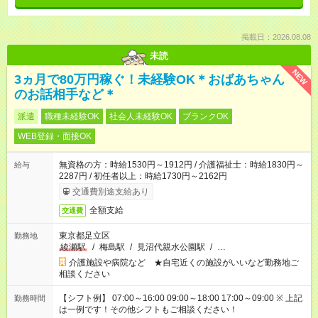
掲載日：2026.08.08
未読
NEW
3ヵ月で80万円稼ぐ！未経験OK＊おばあちゃん
のお話相手など＊
派遣
職種未経験OK
社会人未経験OK
ブランクOK
WEB登録・面接OK
無資格の方：時給1530円～1912円 / 介護福祉士：時給1830円～
給与
2287円 / 初任者以上：時給1730円～2162円
交通費別途支給あり
全額支給
交通費
東京都足立区
勤務地
綾瀬駅
/
梅島駅
/
見沼代親水公園駅
/
…
介護施設や病院など ★自宅近くの施設がいいなど勤務地ご
相談ください
【シフト例】 07:00～16:00 09:00～18:00 17:00～09:00 ※ 上記
勤務時間
は一例です！その他シフトもご相談ください！