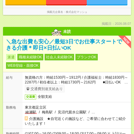
掲載元企業名
株式会社マッシュ
掲載日：2026.08.07
未読
NEW
＼急な出費も安心／最短3日でお仕事スタートで
きる介護＊即日×日払いOK
派遣
職種未経験OK
社会人未経験OK
ブランクOK
WEB登録・面接OK
無資格の方：時給1530円～1912円 / 介護福祉士：時給1830円～
給与
2287円 / 初任者以上：時給1730円～2162円 ■日払いOK ■
日収例：1万2240円（時給1530円×8h）
交通費別途支給あり
全額支給
交通費
東京都足立区
勤務地
綾瀬駅
/
梅島駅
/
見沼代親水公園駅
/
…
介護施設 ★自宅近くの施設など、ご希望に合わせてご紹介
いたします！
(1)07:00～16:00 (2)09:00～18:00 (3)17:00～09:00 ※ 上記は一
勤務時間