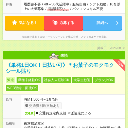
履歴書不要
/
40～50代活躍中
/
服装自由
/
シフト勤務
/
10名以
特徴
上の大量募集
/
電話対応なし
/
パソコンスキル不要
気になる！
応募する
詳細へ
掲載元企業名
日研トータルソーシング株式会社 メディカルケア事業部
掲載日：2026.08.08
未読
NEW
《単発1日OK！日払い可》＊お菓子のモクモク
シール貼り
派遣
職種未経験OK
社会人未経験OK
大学生歓迎
ブランクOK
WEB登録・面接OK
時給1,500円～1,875円
給与
交通費別途支給あり
■ 交通費規定内支給 ※派遣先による
交通費
東京都足立区
勤務地