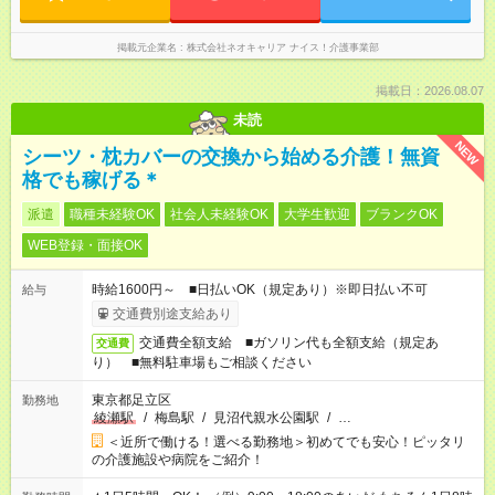
掲載元企業名
株式会社ネオキャリア ナイス！介護事業部
掲載日：2026.08.07
未読
NEW
シーツ・枕カバーの交換から始める介護！無資
格でも稼げる＊
派遣
職種未経験OK
社会人未経験OK
大学生歓迎
ブランクOK
WEB登録・面接OK
時給1600円～ ■日払いOK（規定あり）※即日払い不可
給与
交通費別途支給あり
交通費全額支給 ■ガソリン代も全額支給（規定あ
交通費
り） ■無料駐車場もご相談ください
東京都足立区
勤務地
綾瀬駅
/
梅島駅
/
見沼代親水公園駅
/
…
＜近所で働ける！選べる勤務地＞初めてでも安心！ピッタリ
の介護施設や病院をご紹介！