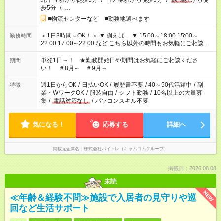
北千住駅から徒歩5分
/
竹ノ塚駅から徒歩5分
/
綾瀬駅
から徒
歩5分
/
…
■物流センターなど ■勤務地選べます
＜1日3時間～OK！＞ ▼ 例えば… ▼ 15:00～18:00 15:00～
勤務時間
22:00 17:00～22:00 など こちら以外の時間もお気軽にご相談く
ださい！
単発1日～！ ★勤務開始日や期間はお気軽にご相談くださ
期間
い！ ＃8月～ ＃9月～
週1日からOK
/
日払いOK
/
履歴書不要
/
40～50代活躍中
/
副
特徴
業・WワークOK
/
服装自由
/
シフト勤務
/
10名以上の大量募
集
/
電話対応なし
/
パソコンスキル不要
気になる！
応募する
詳細へ
掲載元企業名
株式会社バイトレ（キャムコムグループ）
掲載日：2026.08.08
未読
NEW
≪年齢＆経験不問≫施設で入居者の見守りや巡
回など生活サポート