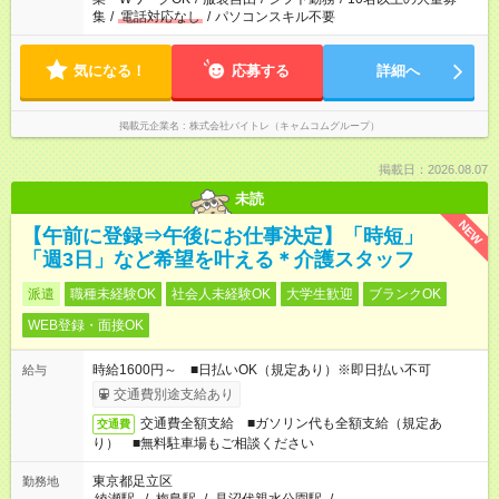
集
/
電話対応なし
/
パソコンスキル不要
気になる！
応募する
詳細へ
掲載元企業名
株式会社バイトレ（キャムコムグループ）
掲載日：2026.08.07
未読
NEW
【午前に登録⇒午後にお仕事決定】「時短」
「週3日」など希望を叶える＊介護スタッフ
派遣
職種未経験OK
社会人未経験OK
大学生歓迎
ブランクOK
WEB登録・面接OK
時給1600円～ ■日払いOK（規定あり）※即日払い不可
給与
交通費別途支給あり
交通費全額支給 ■ガソリン代も全額支給（規定あ
交通費
り） ■無料駐車場もご相談ください
東京都足立区
勤務地