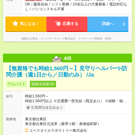
OK
/
服装自由
/
シフト勤務
/
10名以上の大量募集
/
電話対応な
し
/
パソコンスキル不要
気になる！
応募する
詳細へ
掲載元企業名
マンパワーグループ株式会社 ケアサービス事業部（保育）
未読
【無資格でも時給1,560円～】見守りヘルパー✨訪
問介護（週1日から／日勤のみ） /Ja
アルバイト
職種未経験OK
時給1,560円～
給与
時給1,560円以上 ※交通費一部支給（既定あり） ※経験・能力を
考慮して決定します 【収入例】 週1回勤務の場合：1,560円×8時
交通費別途支給あり
間×4回=4万9,920円 週3回勤務の場合：1,560円×8時間×12回
=14万9,760円 週5回勤務の場合：1,560円×8時間×20回=24万
東京都台東区
勤務地
9,600円 【試用期間】試用期間あり 試用期間の長さ：2ヶ月
東京都台東区元浅草（最寄り駅：新御徒町駅）
※ 雇用形態と給与に、本採用時と異なる部分があります。 雇用
形態：本採用時と同じです。 給与：時給 1,230円以上
ユースタイルラボラトリー株式会社