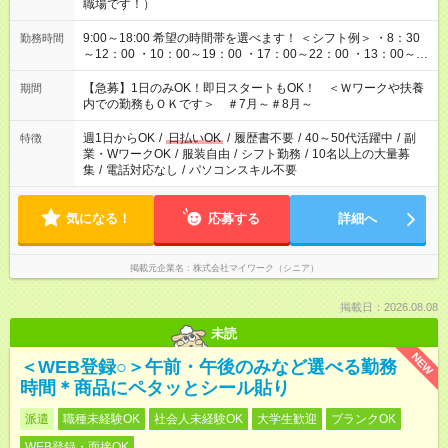
職場です！）
9:00～18:00 希望の時間帯を選べます！ ＜シフト例＞ ・8：30
勤務時間
～12：00 ・10：00～19：00 ・17：00～22：00 ・13：00～
22：00 ・22：00～翌6：00 など
【急募】1日のみOK！即日スタートもOK！ ＜Ｗワークや扶養
期間
内での勤務もＯＫです＞ ＃7月～＃8月～
週1日からOK
/
日払いOK
/
履歴書不要
/
40～50代活躍中
/
副
特徴
業・WワークOK
/
服装自由
/
シフト勤務
/
10名以上の大量募
集
/
電話対応なし
/
パソコンスキル不要
気になる！
応募する
詳細へ
掲載元企業名
株式会社マイワーク（シニア）
掲載日：2026.08.08
未読
NEW
＜WEB登録○＞午前・午後のみなど選べる勤務
時間＊商品にペタッとシール貼り
派遣
職種未経験OK
社会人未経験OK
大学生歓迎
ブランクOK
WEB登録・面接OK