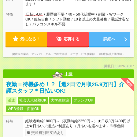
間以上勤務は社会保険への加入対象となります ※労働者派遣法
ます！
（日雇い派遣の原則禁止）により、短時間・短期間の就業はご
案内が難しい場合があります
日払いOK
/
履歴書不要
/
40～50代活躍中
/
副業・Wワーク
特徴
OK
/
服装自由
/
シフト勤務
/
10名以上の大量募集
/
電話対応な
し
/
パソコンスキル不要
気になる！
応募する
詳細へ
掲載元企業名
マンパワーグループ株式会社 ケアサービス事業部 （医療福祉介護関連）
掲載日：2026.08.07
未読
NEW
夜勤＝待機多め！？【週2日で月収25.9万円】介
護スタッフ＊日払いOK!
派遣
社会人未経験OK
大学生歓迎
ブランクOK
WEB登録・面接OK
経験者時給1800円～（夜勤時給2250円～）★日収3万2400円以
給与
上★日払い／週払い制度あり（月払いも選べます）※稼働開始時
は手続き完了次第のお支払いとなります。
交通費別途支給あり