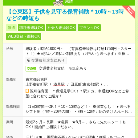
未読
NEW
【台東区】子供を見守る保育補助＊10時～13時
などの時短も
派遣
職種未経験OK
社会人未経験OK
ブランクOK
WEB登録・面接OK
経験者：時給1800円～ （有資格未経験は時給1750円～スター
給与
ト！）★日払い／週払い制度あり（月払いも選べます）※稼働開
始時は手続き完了次第のお支払いとなります★フルタイムできる
交通費別途支給あり
方は100円アップ！
交通費全額支給 ※規定あり
交通費
東京都台東区
勤務地
上野御徒町駅
/
浅草駅
/
田原町(東京都)駅
/
…
認可保育園 ＊職場見学OK！＊駅チカ、車通勤OKなどご希
望に合わせてご紹介！
〈1日3時間～OK！＊10～13時など！〉 ※残業なし！ ▼選べる
勤務時間
シフト例（7時～20時の間） ・7時～12時：朝の受け入れ～お昼
の準備 ・10時～13時：園児の見守り～お昼の補助 ・9時～16
時：帰りの会まで！子供の成長を見守る ・15時～20時：夜のお
最短2ヶ月～長期 ★急募 ★8月～、さらに先のスタートも
期間
迎えサポート
OK！開始日ご相談ください。
日払いOK
/
履歴書不要
/
40～50代活躍中
/
副業・Wワーク
特徴