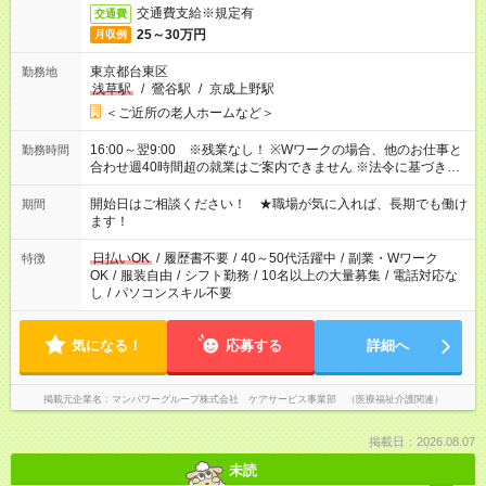
交通費支給※規定有
交通費
25～30万円
月収例
東京都台東区
勤務地
浅草駅
/
鶯谷駅
/
京成上野駅
＜ご近所の老人ホームなど＞
16:00～翌9:00 ※残業なし！ ※Wワークの場合、他のお仕事と
勤務時間
合わせ週40時間超の就業はご案内できません ※法令に基づき、
週20時間以上勤務は社会保険への加入対象となります ※労働者
派遣法（日雇い派遣の原則禁止）により、短時間・短期間の就
開始日はご相談ください！ ★職場が気に入れば、長期でも働け
期間
業はご案内が難しい場合があります
ます！
日払いOK
/
履歴書不要
/
40～50代活躍中
/
副業・Wワーク
特徴
OK
/
服装自由
/
シフト勤務
/
10名以上の大量募集
/
電話対応な
し
/
パソコンスキル不要
気になる！
応募する
詳細へ
掲載元企業名
マンパワーグループ株式会社 ケアサービス事業部 （医療福祉介護関連）
掲載日：2026.08.07
未読