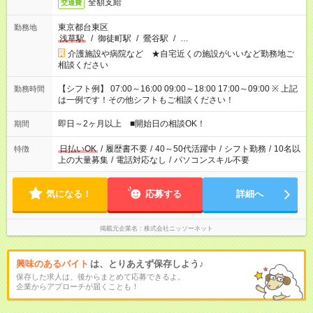
全額支給
交通費
東京都台東区
勤務地
浅草駅
/
御徒町駅
/
鶯谷駅
/
…
介護施設や病院など ★自宅近くの施設がいいなど勤務地ご
相談ください
【シフト例】 07:00～16:00 09:00～18:00 17:00～09:00 ※ 上記
勤務時間
は一例です！その他シフトもご相談ください！
即日～2ヶ月以上 ■開始日の相談OK！
期間
日払いOK
/
履歴書不要
/
40～50代活躍中
/
シフト勤務
/
10名以
特徴
上の大量募集
/
電話対応なし
/
パソコンスキル不要
気になる！
応募する
詳細へ
掲載元企業名
株式会社ニッソーネット
興味のあるバイト
は、とりあえず保存しよう♪
保存した求人は、後からまとめて応募できるよ。
企業からアプローチが届くことも！