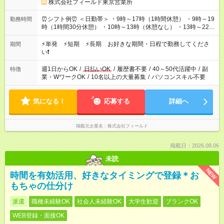
株式会社フィールド東京営業所
⏰シフト例⏰ ＜日勤帯＞ ・9時～17時（1時間休憩） ・9時～19
勤務時間
時（1時間30分休憩） ・10時～13時（休憩なし） ・13時～22時
（1時間休憩） ＜夜勤帯＞ ・22時～午前2時（休憩なし） ・23
時～午前7時（1時間休憩） ・午前0時～6時（休憩なし） ※案件
⚡単発 ⚡短期 ⚡長期 お好きな期間・日程で勤務してくださ
期間
や日程により変動があります。 ※なるべく希望シフトに合うよ
い❗
う調整しております。
週1日からOK
/
日払いOK
/
履歴書不要
/
40～50代活躍中
/
副
特徴
業・WワークOK
/
10名以上の大量募集
/
パソコンスキル不要
気になる！
応募する
詳細へ
掲載元企業名
株式会社フィールド
掲載日：2026.08.06
未読
NEW
時間を有効活用、好きなタイミングで登録＊お
もちゃの仕分け
派遣
職種未経験OK
社会人未経験OK
大学生歓迎
ブランクOK
WEB登録・面接OK