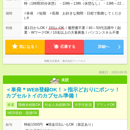
時（1時間30分休憩） ・10時～13時（休憩なし） ・13時～22時
（1時間休憩） ＜夜勤帯＞ ・22時～午前2時（休憩なし） ・23
時～午前7時（1時間休憩） ・午前0時～6時（休憩なし） ※案件
⚡単発 ⚡短期 ⚡長期 お好きな期間・日程で勤務してくださ
期間
や日程により変動があります。 ※なるべく希望シフトに合うよ
い❗
う調整しております。
週1日からOK
/
日払いOK
/
履歴書不要
/
40～50代活躍中
/
副
特徴
業・WワークOK
/
10名以上の大量募集
/
パソコンスキル不要
気になる！
応募する
詳細へ
掲載元企業名
株式会社フィールド
掲載日：2026.08.05
未読
＜単発＊WEB登録OK！＞指示どおりにポンッ！
カプセルトイのカプセル準備！
派遣
職種未経験OK
社会人未経験OK
大学生歓迎
ブランクOK
WEB登録・面接OK
時給1500円 ■現金日払いもOK（規定あり）
給与