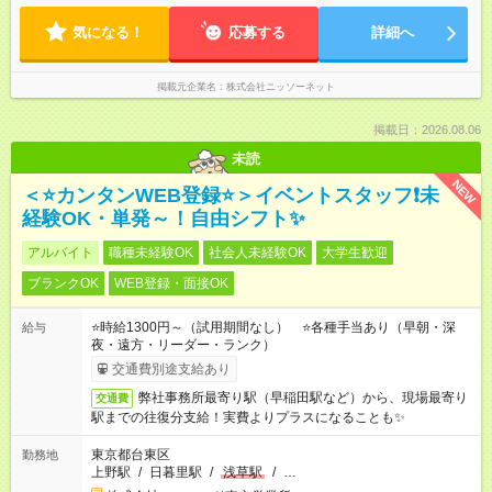
気になる！
応募する
詳細へ
掲載元企業名
株式会社ニッソーネット
掲載日：2026.08.06
未読
NEW
＜⭐カンタンWEB登録⭐＞イベントスタッフ❗未
経験OK・単発～！自由シフト✨
アルバイト
職種未経験OK
社会人未経験OK
大学生歓迎
ブランクOK
WEB登録・面接OK
⭐時給1300円～（試用期間なし） ⭐各種手当あり（早朝・深
給与
夜・遠方・リーダー・ランク）
交通費別途支給あり
弊社事務所最寄り駅（早稲田駅など）から、現場最寄り
交通費
駅までの往復分支給！実費よりプラスになることも✨
東京都台東区
勤務地
上野駅
/
日暮里駅
/
浅草駅
/
…