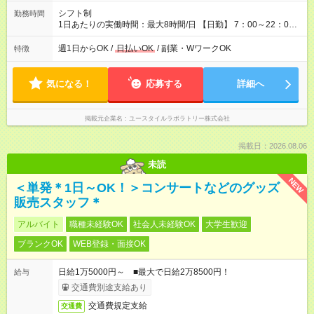
シフト制
勤務時間
1日あたりの実働時間：最大8時間/日 【日勤】 7：00～22：00
の間で8時間勤務（休憩時間は法定通り） ※週1日～OK ／ 夜勤
なし ＊＊ 勤務時間例 ＊＊ ■8時から17時 ■9時から18時 ■10
週1日からOK /
日払いOK
/ 副業・WワークOK
特徴
時から19時 ■12時から21時 など ※訪問先により変動 ※曜日固
定（毎週同じ曜日勤務）
気になる！
応募する
詳細へ
掲載元企業名
ユースタイルラボラトリー株式会社
掲載日：2026.08.06
未読
NEW
＜単発＊1日～OK！＞コンサートなどのグッズ
販売スタッフ＊
アルバイト
職種未経験OK
社会人未経験OK
大学生歓迎
ブランクOK
WEB登録・面接OK
日給1万5000円～ ■最大で日給2万8500円！
給与
交通費別途支給あり
交通費規定支給
交通費