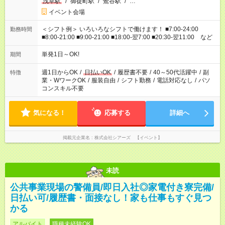
浅草駅
/
御徒町駅
/
鶯谷駅
/
…
イベント会場
＜シフト例＞ いろいろなシフトで働けます！ ■7:00-24:00
勤務時間
■8:00-21:00 ■9:00-21:00 ■18:00-翌7:00 ■20:30-翌11:00 など
単発1日～OK!
期間
週1日からOK
/
日払いOK
/
履歴書不要
/
40～50代活躍中
/
副
特徴
業・WワークOK
/
服装自由
/
シフト勤務
/
電話対応なし
/
パソ
コンスキル不要
気になる！
応募する
詳細へ
掲載元企業名
株式会社シアーズ 【イベント】
未読
公共事業現場の警備員/即日入社◎家電付き寮完備/
日払い可/履歴書・面接なし！家も仕事もすぐ見つ
かる
アルバイト
職種未経験OK