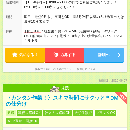
【1日4時間～】8:00～21:00の間でご希望ご相談ください！
勤務時間
(例)10時～・11時～ などもOK！
即日～最短9月末、長期もOK！※8月24日以降の入社希望の方は
期間
最短10月末まで
日払いOK
/
履歴書不要
/
40～50代活躍中
/
副業・Wワーク
特徴
OK
/
服装自由
/
シフト勤務
/
10名以上の大量募集
/
パソコンス
キル不要
気になる！
応募する
詳細へ
掲載元企業名
株式会社グラスト 秋葉原オフィス
掲載日：2026.08.07
未読
NEW
〈カンタン作業！〉スキマ時間にサクッと＊DM
の仕分け
派遣
職種未経験OK
社会人未経験OK
大学生歓迎
ブランクOK
WEB登録・面接OK