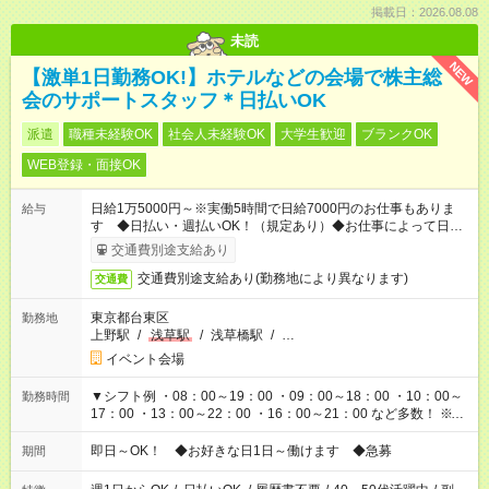
掲載日：2026.08.08
未読
NEW
【激単1日勤務OK!】ホテルなどの会場で株主総
会のサポートスタッフ＊日払いOK
派遣
職種未経験OK
社会人未経験OK
大学生歓迎
ブランクOK
WEB登録・面接OK
日給1万5000円～※実働5時間で日給7000円のお仕事もありま
給与
す ◆日払い・週払いOK！（規定あり）◆お仕事によって日給も
異なります
交通費別途支給あり
交通費別途支給あり(勤務地により異なります)
交通費
東京都台東区
勤務地
上野駅
/
浅草駅
/
浅草橋駅
/
…
イベント会場
▼シフト例 ・08：00～19：00 ・09：00～18：00 ・10：00～
勤務時間
17：00 ・13：00～22：00 ・16：00～21：00 など多数！ ※お
仕事により勤務時間が異なります
即日～OK！ ◆お好きな日1日～働けます ◆急募
期間