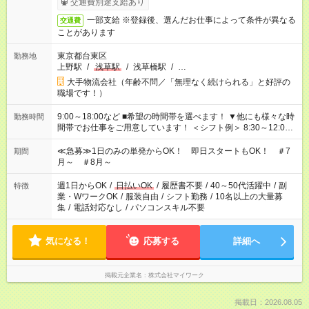
交通費別途支給あり
一部支給 ※登録後、選んだお仕事によって条件が異なる
交通費
ことがあります
東京都台東区
勤務地
上野駅
/
浅草駅
/
浅草橋駅
/
…
大手物流会社（年齢不問／「無理なく続けられる」と好評の
職場です！）
9:00～18:00など ■希望の時間帯を選べます！ ▼他にも様々な時
勤務時間
間帯でお仕事をご用意しています！ ＜シフト例＞ 8:30～12:00
17:00～22:00 13:00～22:00 22:00～翌6:00 など
≪急募≫1日のみの単発からOK！ 即日スタートもOK！ ＃7
期間
月～ ＃8月～
週1日からOK
/
日払いOK
/
履歴書不要
/
40～50代活躍中
/
副
特徴
業・WワークOK
/
服装自由
/
シフト勤務
/
10名以上の大量募
集
/
電話対応なし
/
パソコンスキル不要
気になる！
応募する
詳細へ
掲載元企業名
株式会社マイワーク
掲載日：2026.08.05