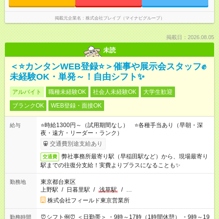
掲載元企業名
株式会社ブレイブ（マイナビグループ）
掲載日：2026.08.05
未読
＜⭐カンタンWEB登録⭐＞催事や展示会スタッフ✊
未経験OK・単発～！自由シフト✨
アルバイト
職種未経験OK
社会人未経験OK
大学生歓迎
ブランクOK
WEB登録・面接OK
⭐時給1300円～（試用期間なし） ⭐各種手当あり（早朝・深
給与
夜・遠方・リーダー・ランク）
交通費別途支給あり
弊社事務所最寄り駅（早稲田駅など）から、現場最寄り
交通費
駅までの往復分支給！実費よりプラスになることも✨
東京都台東区
勤務地
上野駅
/
日暮里駅
/
浅草駅
/
…
株式会社フィールド東京営業所
⏰シフト例⏰ ＜日勤帯＞ ・9時～17時（1時間休憩） ・9時～19
勤務時間