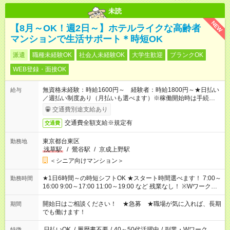
未読
NEW
【8月～OK！週2日～】ホテルライクな高齢者
マンションで生活サポート＊時短OK
派遣
職種未経験OK
社会人未経験OK
大学生歓迎
ブランクOK
WEB登録・面接OK
無資格未経験：時給1600円～ 経験者：時給1800円～★日払い
給与
／週払い制度あり（月払いも選べます）※稼働開始時は手続き完
了次第のお支払いとなります。
交通費別途支給あり
交通費全額支給※規定有
交通費
東京都台東区
勤務地
浅草駅
/
鶯谷駅
/
京成上野駅
＜シニア向けマンション＞
★1日6時間～の時短シフトOK ★スタート時間選べます！ 7:00～
勤務時間
16:00 9:00～17:00 11:00～19:00 など 残業なし！ ※Wワークの
場合、他のお仕事と合わせ週40時間超の就業はご案内できませ
ん ※法令に基づき、週20時間以上勤務は社会保険への加入対象
開始日はご相談ください！ ★急募 ★職場が気に入れば、長期
期間
となります ※労働者派遣法（日雇い派遣の原則禁止）により、
でも働けます！
短時間・短期間の就業はご案内が難しい場合があります
日払いOK
/
履歴書不要
/
40～50代活躍中
/
副業・Wワーク
特徴