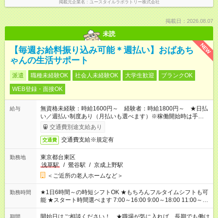
掲載元企業名
ユースタイルラボラトリー株式会社
掲載日：2026.08.07
未読
NEW
【毎週お給料振り込み可能＊週払い】おばあち
ゃんの生活サポート
派遣
職種未経験OK
社会人未経験OK
大学生歓迎
ブランクOK
WEB登録・面接OK
無資格未経験：時給1600円～ 経験者：時給1800円～ ★日払
給与
い／週払い制度あり（月払いも選べます）※稼働開始時は手続き
完了次第のお支払いとなります。
交通費別途支給あり
交通費支給※規定有
交通費
東京都台東区
勤務地
浅草駅
/
鶯谷駅
/
京成上野駅
＜ご近所の老人ホームなど＞
★1日6時間～の時短シフトOK ★もちろんフルタイムシフトも可
勤務時間
能 ★スタート時間選べます 7:00～16:00 9:00～18:00 11:00～
20:00 など 残業なし！ ※Wワークの場合、他のお仕事と合わせ
週40時間超の就業はご案内できません ※法令に基づき、週20時
開始日はご相談ください！ ★職場が気に入れば、長期でも働け
期間