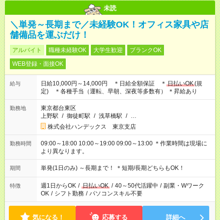
未読
＼単発～長期まで／未経験OK！オフィス家具や店
舗備品を運ぶだけ！
アルバイト
職種未経験OK
大学生歓迎
ブランクOK
WEB登録・面接OK
日給10,000円～14,000円 ＊日給全額保証 ＊
日払いOK
(規
給与
定) ＊各種手当（運転、早朝、深夜等多数有） ＊昇給あり
東京都台東区
勤務地
上野駅
/
御徒町駅
/
浅草橋駅
/
…
株式会社ハンデックス 東京支店
09:00～18:00 10:00～19:00 09:00～13:00 ＊作業時間は現場に
勤務時間
より異なります。
単発(1日のみ) ～長期まで！ ＊短期/長期どちらもOK！
期間
週1日からOK
/
日払いOK
/
40～50代活躍中
/
副業・Wワーク
特徴
OK
/
シフト勤務
/
パソコンスキル不要
気になる！
応募する
詳細へ