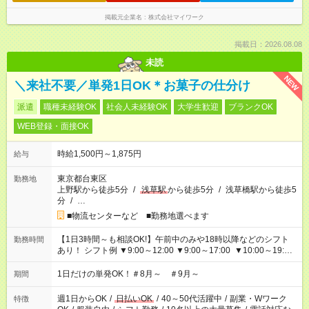
掲載元企業名
株式会社マイワーク
掲載日：2026.08.08
未読
NEW
＼来社不要／単発1日OK＊お菓子の仕分け
派遣
職種未経験OK
社会人未経験OK
大学生歓迎
ブランクOK
WEB登録・面接OK
時給1,500円～1,875円
給与
東京都台東区
勤務地
上野駅から徒歩5分
/
浅草駅
から徒歩5分
/
浅草橋駅から徒歩5
分
/
…
■物流センターなど ■勤務地選べます
【1日3時間～も相談OK!】午前中のみや18時以降などのシフト
勤務時間
あり！ シフト例 ▼9:00～12:00 ▼9:00～17:00 ▼10:00～19:00
▼18:00～21:00
1日だけの単発OK！＃8月～ ＃9月～
期間
週1日からOK
/
日払いOK
/
40～50代活躍中
/
副業・Wワーク
特徴