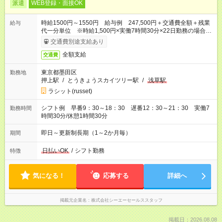
派遣
WEB登録・面接OK
時給1500円～1550円 給与例 247,500円＋交通費全額＋残業
給与
代一分単位 ※時給1,500円×実働7時間30分×22日勤務の場合。
お時給は一例です。ご経験により異なります。
交通費別途支給あり
全額支給
交通費
東京都墨田区
勤務地
押上駅
/
とうきょうスカイツリー駅
/
浅草駅
ラシット(russet)
シフト例 早番9：30～18：30 遅番12：30～21：30 実働7
勤務時間
時間30分/休憩1時間30分
即日～更新制長期（1～2か月毎）
期間
日払いOK
/
シフト勤務
特徴
気になる！
応募する
詳細へ
掲載元企業名
株式会社シーエーセールススタッフ
掲載日：2026.08.08