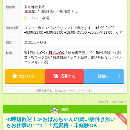
東京都台東区
勤務地
浅草駅
/
御徒町駅
/
鶯谷駅
/
…
イベント会場
＜シフト例＞ いろいろなシフトで働けます！ ■7:00-24:00
勤務時間
■8:00-21:00 ■9:00-21:00 ■18:00-翌7:00 ■20:30-翌11:00 など
単発1日～OK!
期間
週1日からOK
/
日払いOK
/
履歴書不要
/
40～50代活躍中
/
副
特徴
業・WワークOK
/
服装自由
/
シフト勤務
/
電話対応なし
/
パソ
コンスキル不要
気になる！
応募する
詳細へ
掲載元企業名
株式会社シアーズ 【イベント】
掲載日：2026.08.06
未読
NEW
≪時短歓迎！≫おばあちゃんの買い物付き添い
もお仕事の一つ！＊無資格・未経験OK