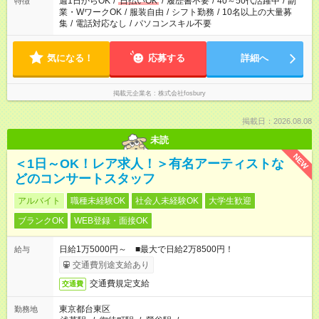
週1日からOK
/
日払いOK
/
履歴書不要
/
40～50代活躍中
/
副
特徴
業・WワークOK
/
服装自由
/
シフト勤務
/
10名以上の大量募
集
/
電話対応なし
/
パソコンスキル不要
気になる！
応募する
詳細へ
掲載元企業名
株式会社fosbury
掲載日：2026.08.08
未読
NEW
＜1日～OK！レア求人！＞有名アーティストな
どのコンサートスタッフ
アルバイト
職種未経験OK
社会人未経験OK
大学生歓迎
ブランクOK
WEB登録・面接OK
日給1万5000円～ ■最大で日給2万8500円！
給与
交通費別途支給あり
交通費規定支給
交通費
東京都台東区
勤務地