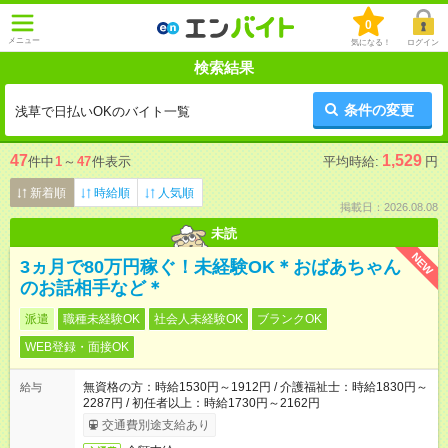
0
メニュー
気になる！
ログイン
検索結果
条件の変更
浅草で日払いOKのバイト一覧
47
1,529
件中
1
～
47
件表示
平均時給:
円
新着順
時給順
人気順
掲載日：2026.08.08
未読
NEW
3ヵ月で80万円稼ぐ！未経験OK＊おばあちゃん
のお話相手など＊
派遣
職種未経験OK
社会人未経験OK
ブランクOK
WEB登録・面接OK
無資格の方：時給1530円～1912円 / 介護福祉士：時給1830円～
給与
2287円 / 初任者以上：時給1730円～2162円
交通費別途支給あり