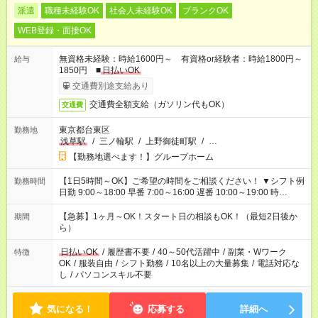
派遣
職種未経験OK
社会人未経験OK
ブランクOK
WEB登録・面接OK
無資格未経験：時給1600円～ 有資格or経験者：時給1800円～
給与
1850円 ■
日払いOK
交通費別途支給あり
交通費全額支給（ガソリン代もOK）
交通費
東京都台東区
勤務地
浅草駅
/
三ノ輪駅
/
上野御徒町駅
/
…
【勤務地選べます！】グループホーム
【1日5時間～OK】ご希望の時間をご相談ください！ ▼シフト例
勤務時間
日勤 9:00～18:00 早番 7:00～16:00 遅番 10:00～19:00 時
短 10:00～15:00 上記はあくまで一例です。 「夕方までには帰宅
しておきたい」 「朝はゆっくりのスタートがいい」 「お昼の時
【急募】1ヶ月～OK！スタート日の相談もOK！（最短2日後か
期間
間を有効に使いたい」 など、ご希望があれば教えてください
ら）
ね。
日払いOK
/
履歴書不要
/
40～50代活躍中
/
副業・Wワーク
特徴
OK
/
服装自由
/
シフト勤務
/
10名以上の大量募集
/
電話対応な
し
/
パソコンスキル不要
気になる！
応募する
詳細へ