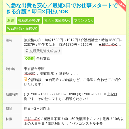
NEW
＼急な出費も安心／最短3日でお仕事スタートで
きる介護＊即日×日払いOK
派遣
職種未経験OK
社会人未経験OK
ブランクOK
WEB登録・面接OK
無資格の方：時給1530円～1912円 / 介護福祉士：時給1830円～
給与
2287円 / 初任者以上：時給1730円～2162円 ■
日払いOK
■
日収例：1万2240円（時給1530円×8h）
交通費別途支給あり
全額支給
交通費
東京都台東区
勤務地
浅草駅
/
御徒町駅
/
鶯谷駅
/
…
介護施設 ★自宅近くの施設など、ご希望に合わせてご紹介
いたします！
(1)07:00～16:00 (2)09:00～18:00 (3)17:00～09:00 ※ 上記は一
勤務時間
例です！その他シフトもご相談ください！
即日～2ヶ月以上
期間
日払いOK
/
履歴書不要
/
40～50代活躍中
/
シフト勤務
/
10名以
特徴
上の大量募集
/
電話対応なし
/
パソコンスキル不要