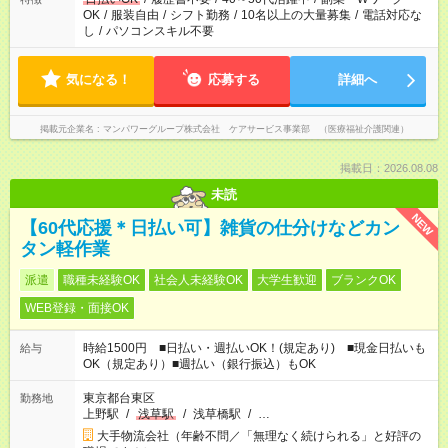
OK
/
服装自由
/
シフト勤務
/
10名以上の大量募集
/
電話対応な
し
/
パソコンスキル不要
気になる！
応募する
詳細へ
掲載元企業名
マンパワーグループ株式会社 ケアサービス事業部 （医療福祉介護関連）
掲載日：2026.08.08
未読
NEW
【60代応援＊日払い可】雑貨の仕分けなどカン
タン軽作業
派遣
職種未経験OK
社会人未経験OK
大学生歓迎
ブランクOK
WEB登録・面接OK
時給1500円 ■日払い・週払いOK！(規定あり) ■現金日払いも
給与
OK（規定あり）■週払い（銀行振込）もOK
東京都台東区
勤務地
上野駅
/
浅草駅
/
浅草橋駅
/
…
大手物流会社（年齢不問／「無理なく続けられる」と好評の