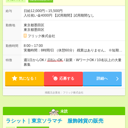
日給12,000円～15,500円
給与
入社祝い金4000円 【試用期間】試用期間なし
東京都墨田区
勤務地
東京都墨田区
フリック株式会社
8:00～17:00
勤務時間
実働時間：8時間/日 （休憩60分） 残業はありません。 ※短期の
募集は行っておりません。予めご了承くださいませ。
週1日からOK /
日払いOK
/ 副業・WワークOK / 10名以上の大量
特徴
募集
気になる！
応募する
詳細へ
掲載元企業名
フリック株式会社
未読
ラシット｜東京ソラマチ 服飾雑貨の販売