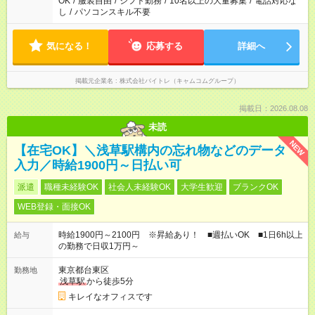
OK
/
服装自由
/
シフト勤務
/
10名以上の大量募集
/
電話対応な
し
/
パソコンスキル不要
気になる！
応募する
詳細へ
掲載元企業名
株式会社バイトレ（キャムコムグループ）
掲載日：2026.08.08
未読
NEW
【在宅OK】＼浅草駅構内の忘れ物などのデータ
入力／時給1900円～日払い可
派遣
職種未経験OK
社会人未経験OK
大学生歓迎
ブランクOK
WEB登録・面接OK
時給1900円～2100円 ※昇給あり！ ■週払いOK ■1日6h以上
給与
の勤務で日収1万円～
東京都台東区
勤務地
浅草駅
から徒歩5分
キレイなオフィスです