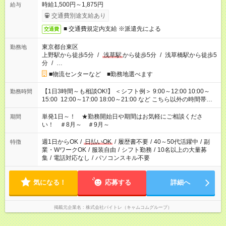
時給1,500円～1,875円
給与
交通費別途支給あり
■ 交通費規定内支給 ※派遣先による
交通費
東京都台東区
勤務地
上野駅から徒歩5分
/
浅草駅
から徒歩5分
/
浅草橋駅から徒歩5
分
/
…
■物流センターなど ■勤務地選べます
【1日3時間～も相談OK!】 ＜シフト例＞ 9:00～12:00 10:00～
勤務時間
15:00 12:00～17:00 18:00～21:00 など こちら以外の時間帯も
お気軽にご相談ください！
単発1日～！ ★勤務開始日や期間はお気軽にご相談くださ
期間
い！ ＃8月～ ＃9月～
週1日からOK
/
日払いOK
/
履歴書不要
/
40～50代活躍中
/
副
特徴
業・WワークOK
/
服装自由
/
シフト勤務
/
10名以上の大量募
集
/
電話対応なし
/
パソコンスキル不要
気になる！
応募する
詳細へ
掲載元企業名
株式会社バイトレ（キャムコムグループ）