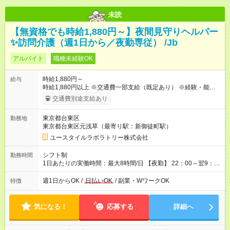
未読
【無資格でも時給1,880円～】夜間見守りヘルパー
✨訪問介護（週1日から／夜勤専従） /Jb
アルバイト
職種未経験OK
時給1,880円～
給与
時給1,880円以上 ※交通費一部支給（既定あり） ※経験・能力を
考慮して決定します 【収入例】 週1回勤務の場合：1,880円×8時
交通費別途支給あり
間×4回=6万0,160円 週3回勤務の場合：1,880円×8時間×12回
=18万0,480円 【試用期間】試用期間あり 試用期間の長さ：2ヶ
東京都台東区
勤務地
月 ※ 雇用形態と給与に、本採用時と異なる部分があります。 雇
東京都台東区元浅草（最寄り駅：新御徒町駅）
用形態：本採用時と同じです。 給与：時給 1,660円以上
ユースタイルラボラトリー株式会社
シフト制
勤務時間
1日あたりの実働時間：最大8時間/日 【夜勤】 22：00～翌9：
00 ※週1日～OK ／ 夜勤専従 ＊＊ 勤務時間例 ＊＊ ■22時か
ら翌7時 ■23時から翌8時 ■24時から翌9時 など ※上記の時間
週1日からOK /
日払いOK
/ 副業・WワークOK
特徴
内で8時間勤務（休憩1時間）ご利用者様により、時間は異なり
ます。 ※曜日固定（毎週同じ曜日での勤務となります）
気になる！
応募する
詳細へ