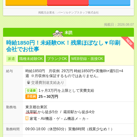
掲載元企業名
パーソルテンプスタッフ株式会社
掲載日：2026.08.07
未読
NEW
時給1850円！未経験OK！残業ほぼなし▼印刷
会社でお仕事
派遣
職種未経験OK
ブランクOK
WEB登録・面接OK
時給1850円 月収例 29万円 時給1850円×実働8h×週5日×4
給与
週 ※月収例を保証するものではありません。
交通費別途支給あり
1ヶ月3万円を上限として実費支給
交通費
25～30万円
月収例
東京都台東区
勤務地
浅草駅
から徒歩5分
/
蔵前駅から徒歩4分
家電・AV機器・ゲ－ム機器メ－カ－
09:00-18:00（休憩60分）実働8時間（残業少なめ！）
勤務時間