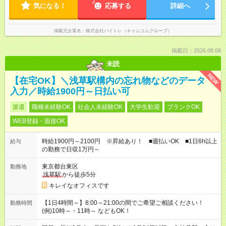
気になる！
応募する
詳細へ
掲載元企業名
株式会社バイトレ（キャムコムグループ）
掲載日：2026.08.08
未読
NEW
【在宅OK】＼浅草駅構内の忘れ物などのデータ
入力／時給1900円～日払い可
派遣
職種未経験OK
社会人未経験OK
大学生歓迎
ブランクOK
WEB登録・面接OK
時給1900円～2100円 ※昇給あり！ ■週払いOK ■1日6h以上
給与
の勤務で日収1万円～
東京都台東区
勤務地
浅草駅
から徒歩5分
キレイなオフィスです
【1日4時間～】8:00～21:00の間でご希望ご相談ください！
勤務時間
(例)10時～・11時～ などもOK！