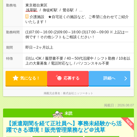
東京都台東区
勤務地
浅草駅
/
御徒町駅
/
鶯谷駅
/
…
介護施設 ★自宅近くの施設など、ご希望に合わせてご紹介
いたします！
(1)07:00～16:00 (2)09:00～18:00 (3)17:00～09:00 ※ 上記は一
勤務時間
例です！その他シフトもご相談ください！
即日～2ヶ月以上
期間
日払いOK
/
履歴書不要
/
40～50代活躍中
/
シフト勤務
/
10名以
特徴
上の大量募集
/
電話対応なし
/
パソコンスキル不要
気になる！
応募する
詳細へ
掲載元企業名
株式会社ニッソーネット
掲載日：2026.08.07
未読
NEW
【派遣期間を経て正社員へ】事務未経験から活
躍できる環境！販売管理業務など＠浅草