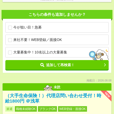
こちらの条件も追加しませんか？
今が狙い目！急募
来社不要！WEB登録／面接OK
大量募集中！10名以上の大量募集
追加して再検索！
掲載日：2026.08.08
未読
NEW
（大手生命保険！）代理店問い合わせ受付！時
給1800円 ＠浅草
派遣
職種未経験OK
ブランクOK
WEB登録・面接OK