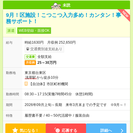
未読
NEW
9月！区施設！こつこつ入力多め！カンタン！事
務サポート！
派遣
WEB登録・面接OK
時給1630円 月収例 252,650円
給与
交通費別途支給あり
全額支給
交通費
25～30万円
月収例
東京都台東区
勤務地
浅草駅
から徒歩10分
【自治体】市区町村機関
08:30～17:15(実働7時間45分 休憩1時間)
勤務時間
2026年09月上旬～長期 来年3月末までの予定です ※9月～！
期間
履歴書不要
/
40～50代活躍中
/
服装自由
特徴
気になる！
応募する
詳細へ