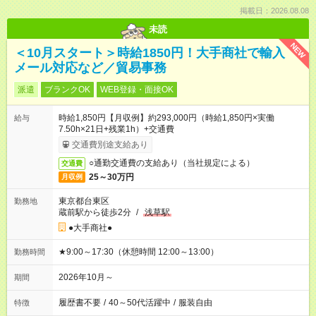
掲載日：2026.08.08
未読
NEW
＜10月スタート＞時給1850円！大手商社で輸入
メール対応など／貿易事務
派遣
ブランクOK
WEB登録・面接OK
時給1,850円【月収例】約293,000円（時給1,850円×実働
給与
7.50h×21日+残業1h）+交通費
交通費別途支給あり
○通勤交通費の支給あり（当社規定による）
交通費
25～30万円
月収例
東京都台東区
勤務地
蔵前駅から徒歩2分
/
浅草駅
●大手商社●
★9:00～17:30（休憩時間 12:00～13:00）
勤務時間
2026年10月～
期間
履歴書不要
/
40～50代活躍中
/
服装自由
特徴