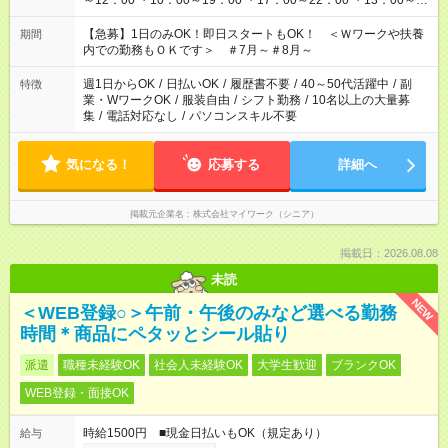
～12：00 ・10：00～19：00 ・17：00～22：00 ・13：00～
22：00 ・22：00～翌6：00 など
【急募】1日のみOK！即日スタートもOK！ ＜Ｗワークや扶養
期間
内での勤務もＯＫです＞ ＃7月～＃8月～
週1日からOK
/
日払いOK
/
履歴書不要
/
40～50代活躍中
/
副
特徴
業・WワークOK
/
服装自由
/
シフト勤務
/
10名以上の大量募
集
/
電話対応なし
/
パソコンスキル不要
気になる！
応募する
詳細へ
掲載元企業名
株式会社マイワーク（シニア）
掲載日：2026.08.08
未読
NEW
＜WEB登録○＞午前・午後のみなど選べる勤務
時間＊商品にペタッとシール貼り
派遣
職種未経験OK
社会人未経験OK
大学生歓迎
ブランクOK
WEB登録・面接OK
時給1500円 ■現金日払いもOK（規定あり）
給与