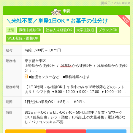
掲載日：2026.08.08
未読
NEW
＼来社不要／単発1日OK＊お菓子の仕分け
派遣
職種未経験OK
社会人未経験OK
大学生歓迎
ブランクOK
WEB登録・面接OK
時給1,500円～1,875円
給与
東京都台東区
勤務地
上野駅から徒歩5分
/
浅草駅
から徒歩5分
/
浅草橋駅から徒歩5
分
/
…
■物流センターなど ■勤務地選べます
【1日3時間～も相談OK!】午前中のみや18時以降などのシフト
勤務時間
あり！ シフト例 ▼9:00～12:00 ▼9:00～17:00 ▼10:00～19:00
▼18:00～21:00
1日だけの単発OK！＃8月～ ＃9月～
期間
週1日からOK
/
日払いOK
/
40～50代活躍中
/
副業・Wワーク
特徴
OK
/
服装自由
/
シフト勤務
/
10名以上の大量募集
/
電話対応な
し
/
パソコンスキル不要