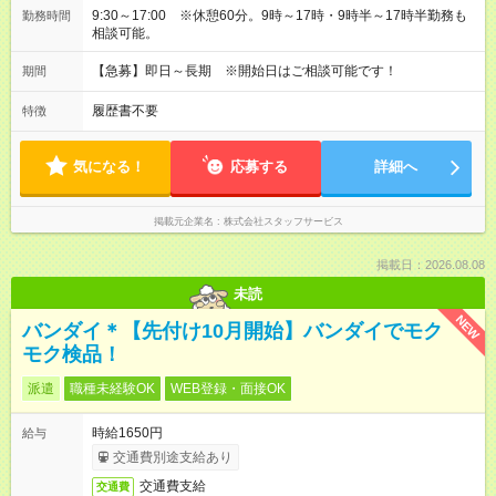
9:30～17:00 ※休憩60分。9時～17時・9時半～17時半勤務も
勤務時間
相談可能。
【急募】即日～長期 ※開始日はご相談可能です！
期間
履歴書不要
特徴
気になる！
応募する
詳細へ
掲載元企業名
株式会社スタッフサービス
掲載日：2026.08.08
未読
NEW
バンダイ＊【先付け10月開始】バンダイでモク
モク検品！
派遣
職種未経験OK
WEB登録・面接OK
時給1650円
給与
交通費別途支給あり
交通費支給
交通費