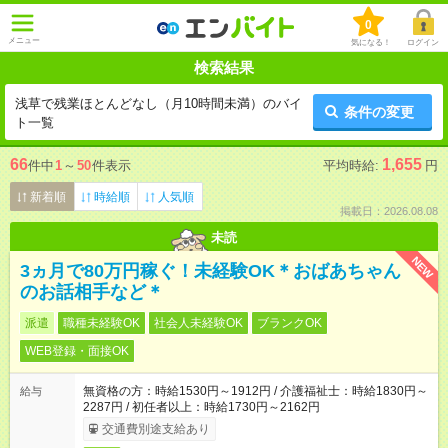
0
メニュー
気になる！
ログイン
検索結果
浅草で残業ほとんどなし（月10時間未満）のバイ
条件の変更
ト一覧
66
1,655
件中
1
～
50
件表示
平均時給:
円
新着順
時給順
人気順
掲載日：2026.08.08
未読
NEW
3ヵ月で80万円稼ぐ！未経験OK＊おばあちゃん
のお話相手など＊
派遣
職種未経験OK
社会人未経験OK
ブランクOK
WEB登録・面接OK
無資格の方：時給1530円～1912円 / 介護福祉士：時給1830円～
給与
2287円 / 初任者以上：時給1730円～2162円
交通費別途支給あり