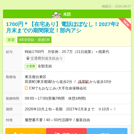
掲載日：2026.08.07
未読
NEW
1700円＊【在宅あり】電話ほぼなし！2027年2
月末までの期間限定！部内アシ
派遣
WEB登録・面接OK
時給1700円 月収例：25.7万（21日就業）＋残業代
給与
交通費別途支給あり
全額支給
交通費
東京都台東区
勤務地
田原町(東京都)駅から徒歩2分
/
浅草駅
から徒歩10分
CMでもおなじみ♪大手生命保険会社
09:00～17:00(実働7時間 休憩1時間)
勤務時間
2026年10月上旬～長期 2027年2月末まで ※10月～！
期間
履歴書不要
/
40～50代活躍中
/
服装自由
特徴