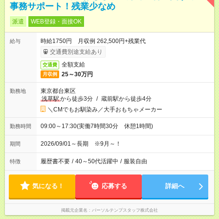
事務サポート！残業少なめ
派遣
WEB登録・面接OK
時給1750円 月収例 262,500円+残業代
給与
交通費別途支給あり
全額支給
交通費
25～30万円
月収例
東京都台東区
勤務地
浅草駅
から徒歩3分
/
蔵前駅から徒歩4分
＼CMでもお馴染み／大手おもちゃメーカー
09:00～17:30(実働7時間30分 休憩1時間)
勤務時間
2026/09/01～長期 ※9月～！
期間
履歴書不要
/
40～50代活躍中
/
服装自由
特徴
気になる！
応募する
詳細へ
掲載元企業名
パーソルテンプスタッフ株式会社