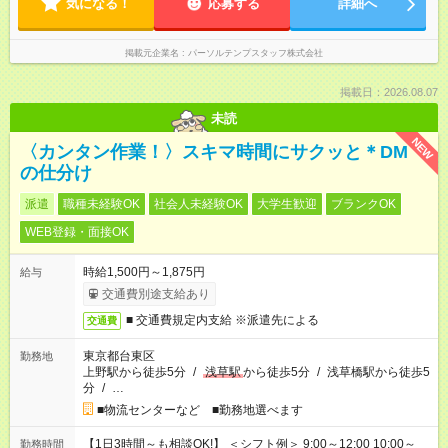
気になる！
応募する
詳細へ
掲載元企業名
パーソルテンプスタッフ株式会社
掲載日：2026.08.07
未読
NEW
〈カンタン作業！〉スキマ時間にサクッと＊DM
の仕分け
派遣
職種未経験OK
社会人未経験OK
大学生歓迎
ブランクOK
WEB登録・面接OK
時給1,500円～1,875円
給与
交通費別途支給あり
■ 交通費規定内支給 ※派遣先による
交通費
東京都台東区
勤務地
上野駅から徒歩5分
/
浅草駅
から徒歩5分
/
浅草橋駅から徒歩5
分
/
…
■物流センターなど ■勤務地選べます
【1日3時間～も相談OK!】 ＜シフト例＞ 9:00～12:00 10:00～
勤務時間