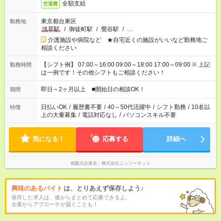
全額支給
交通費
東京都台東区
勤務地
浅草駅
/
御徒町駅
/
鶯谷駅
/
…
介護施設や病院など ★自宅近くの施設がいいなど勤務地ご
相談ください
【シフト例】 07:00～16:00 09:00～18:00 17:00～09:00 ※ 上記
勤務時間
は一例です！その他シフトもご相談ください！
即日～2ヶ月以上 ■開始日の相談OK！
期間
日払いOK
/
履歴書不要
/
40～50代活躍中
/
シフト勤務
/
10名以
特徴
上の大量募集
/
電話対応なし
/
パソコンスキル不要
気になる！
応募する
詳細へ
掲載元企業名
株式会社ニッソーネット
興味のあるバイト
は、とりあえず保存しよう♪
保存した求人は、後からまとめて応募できるよ。
企業からアプローチが届くことも！