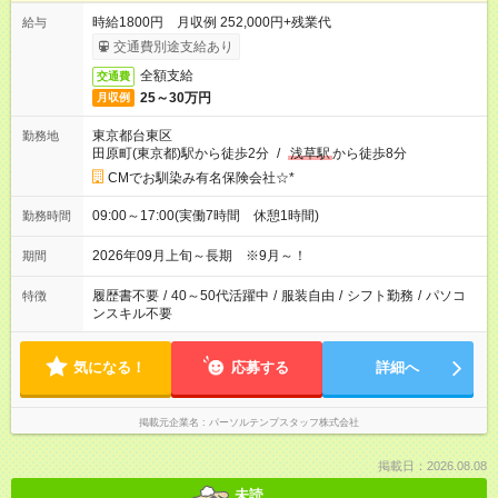
時給1800円 月収例 252,000円+残業代
給与
交通費別途支給あり
全額支給
交通費
25～30万円
月収例
東京都台東区
勤務地
田原町(東京都)駅から徒歩2分
/
浅草駅
から徒歩8分
CMでお馴染み有名保険会社☆*
09:00～17:00(実働7時間 休憩1時間)
勤務時間
2026年09月上旬～長期 ※9月～！
期間
履歴書不要
/
40～50代活躍中
/
服装自由
/
シフト勤務
/
パソコ
特徴
ンスキル不要
気になる！
応募する
詳細へ
掲載元企業名
パーソルテンプスタッフ株式会社
掲載日：2026.08.08
未読