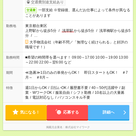
交通費別途支給あり
一部支給 ※登録後、選んだお仕事によって条件が異なる
交通費
ことがあります
東京都台東区
勤務地
上野駅から徒歩5分
/
浅草駅
から徒歩5分
/
浅草橋駅から徒歩5
分
/
…
大手物流会社（年齢不問／「無理なく続けられる」と好評の
職場です！）
■希望の時間帯を選べます！ 09:00～17:00 10:00～19:00 13:00
勤務時間
～22:00 22:00～翌6:00 など
≪急募≫1日のみの単発からOK！ 即日スタートもOK！ ＃7
期間
月～ ＃8月～
週1日からOK
/
日払いOK
/
履歴書不要
/
40～50代活躍中
/
副
特徴
業・WワークOK
/
服装自由
/
シフト勤務
/
10名以上の大量募
集
/
電話対応なし
/
パソコンスキル不要
気になる！
応募する
詳細へ
掲載元企業名
株式会社マイワーク