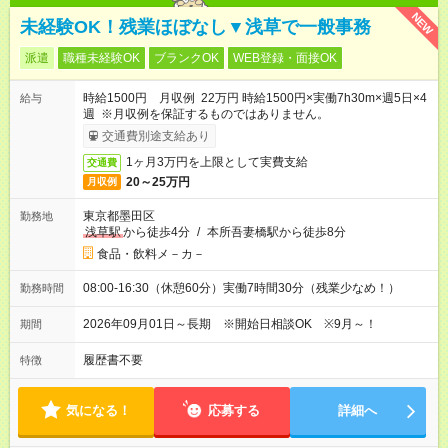
NEW
未経験OK！残業ほぼなし▼浅草で一般事務
派遣
職種未経験OK
ブランクOK
WEB登録・面接OK
時給1500円 月収例 22万円 時給1500円×実働7h30m×週5日×4
給与
週 ※月収例を保証するものではありません。
交通費別途支給あり
1ヶ月3万円を上限として実費支給
交通費
20～25万円
月収例
東京都墨田区
勤務地
浅草駅
から徒歩4分
/
本所吾妻橋駅から徒歩8分
食品・飲料メ－カ－
08:00-16:30（休憩60分）実働7時間30分（残業少なめ！）
勤務時間
2026年09月01日～長期 ※開始日相談OK ※9月～！
期間
履歴書不要
特徴
気になる！
応募する
詳細へ