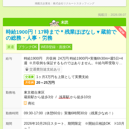
掲載元企業名
株式会社リクルートスタッフィング
掲載日：2026.08.07
未読
NEW
時給1900円！17時まで＊残業ほぼなし▼蔵前で
の総務・人事・労務
派遣
ブランクOK
WEB登録・面接OK
時給1900円 月収例 24万円 時給1900円×実働6h30m×週5日×4
給与
週 ※月収例を保証するものではありません。※給与即受取りサ
ービス利用可（利用条件有）
交通費別途支給あり
1ヶ月3万円を上限として実費支給
交通費
20～25万円
月収例
東京都台東区
勤務地
蔵前駅から徒歩3分
/
浅草駅
から徒歩10分
商社
09:30-17:00（休憩60分）実働6時間30分（残業少なめ！）
勤務時間
2026年10月26日スタート、期間限定 ※開始日相談OK ※10月
期間
～！