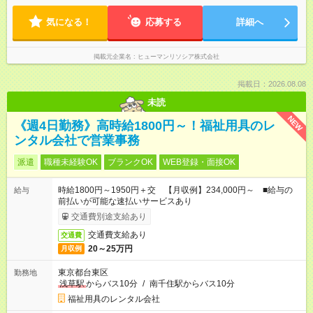
気になる！
応募する
詳細へ
掲載元企業名
ヒューマンリソシア株式会社
掲載日：2026.08.08
未読
NEW
《週4日勤務》高時給1800円～！福祉用具のレ
ンタル会社で営業事務
派遣
職種未経験OK
ブランクOK
WEB登録・面接OK
時給1800円～1950円＋交 【月収例】234,000円～ ■給与の
給与
前払いが可能な速払いサービスあり
交通費別途支給あり
交通費支給あり
交通費
20～25万円
月収例
東京都台東区
勤務地
浅草駅
からバス10分
/
南千住駅からバス10分
福祉用具のレンタル会社