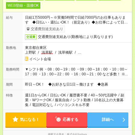
WEB登録・面接OK
日給1万5000円～※実働5時間で日給7000円のお仕事もありま
給与
す ◆日払い・週払いOK！（規定あり）◆お仕事によって日給も
異なります
交通費別途支給あり
交通費別途支給あり(勤務地により異なります)
交通費
東京都台東区
勤務地
上野駅
/
浅草駅
/
浅草橋駅
/
…
イベント会場
▼シフト例 ・08：00～19：00 ・09：00～18：00 ・10：00～
勤務時間
17：00 ・13：00～22：00 ・16：00～21：00 など多数！ ※お
仕事により勤務時間が異なります
即日～OK！ ◆お好きな日1日～働けます ◆急募
期間
週1日からOK
/
日払いOK
/
履歴書不要
/
40～50代活躍中
/
副
特徴
業・WワークOK
/
服装自由
/
シフト勤務
/
10名以上の大量募
集
/
電話対応なし
/
パソコンスキル不要
気になる！
応募する
詳細へ
掲載元企業名
株式会社fosbury