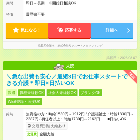
即日～長期 ※開始日相談OK
期間
履歴書不要
特徴
気になる！
応募する
詳細へ
掲載元企業名
株式会社リクルートスタッフィング
掲載日：2026.08.07
未読
NEW
＼急な出費も安心／最短3日でお仕事スタートで
きる介護＊即日×日払いOK
派遣
職種未経験OK
社会人未経験OK
ブランクOK
WEB登録・面接OK
無資格の方：時給1530円～1912円 / 介護福祉士：時給1830円～
給与
2287円 / 初任者以上：時給1730円～2162円 ■日払いOK ■
日収例：1万2240円（時給1530円×8h）
交通費別途支給あり
全額支給
交通費