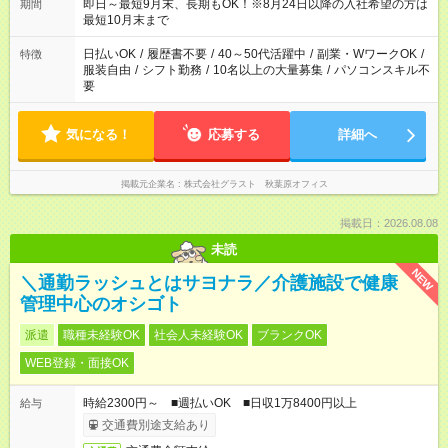
即日～最短9月末、長期もOK！※8月24日以降の入社希望の方は
期間
最短10月末まで
日払いOK
/
履歴書不要
/
40～50代活躍中
/
副業・WワークOK
/
特徴
服装自由
/
シフト勤務
/
10名以上の大量募集
/
パソコンスキル不
要
気になる！
応募する
詳細へ
掲載元企業名
株式会社グラスト 秋葉原オフィス
掲載日：2026.08.08
未読
NEW
＼通勤ラッシュとはサヨナラ／介護施設で健康
管理中心のオシゴト
派遣
職種未経験OK
社会人未経験OK
ブランクOK
WEB登録・面接OK
時給2300円～ ■週払いOK ■日収1万8400円以上
給与
交通費別途支給あり