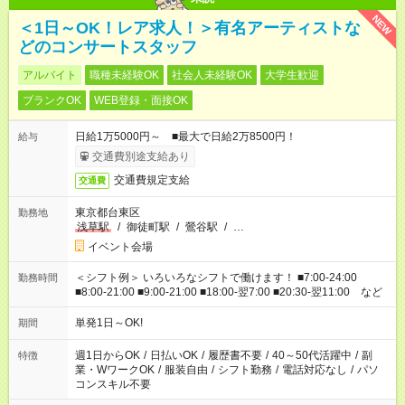
NEW
＜1日～OK！レア求人！＞有名アーティストな
どのコンサートスタッフ
アルバイト
職種未経験OK
社会人未経験OK
大学生歓迎
ブランクOK
WEB登録・面接OK
日給1万5000円～ ■最大で日給2万8500円！
給与
交通費別途支給あり
交通費規定支給
交通費
東京都台東区
勤務地
浅草駅
/
御徒町駅
/
鶯谷駅
/
…
イベント会場
＜シフト例＞ いろいろなシフトで働けます！ ■7:00-24:00
勤務時間
■8:00-21:00 ■9:00-21:00 ■18:00-翌7:00 ■20:30-翌11:00 など
単発1日～OK!
期間
週1日からOK
/
日払いOK
/
履歴書不要
/
40～50代活躍中
/
副
特徴
業・WワークOK
/
服装自由
/
シフト勤務
/
電話対応なし
/
パソ
コンスキル不要