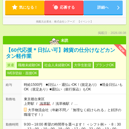
気になる！
応募する
詳細へ
掲載元企業名
株式会社シアーズ 【イベント】
掲載日：2026.08.08
未読
NEW
【60代応援＊日払い可】雑貨の仕分けなどカン
タン軽作業
派遣
職種未経験OK
社会人未経験OK
大学生歓迎
ブランクOK
WEB登録・面接OK
時給1500円 ■日払い・週払いOK！(規定あり) ■現金日払いも
給与
OK（規定あり）■週払い（銀行振込）もOK
東京都台東区
勤務地
上野駅
/
浅草駅
/
浅草橋駅
/
…
大手物流会社（年齢不問／「無理なく続けられる」と好評の
職場です！）
9:00～18:00 希望の時間帯を選べます！ ＜シフト例＞ ・8：30
勤務時間