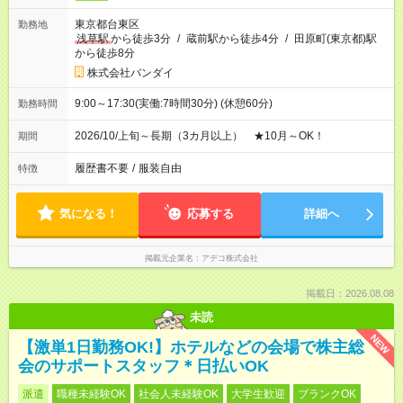
東京都台東区
勤務地
浅草駅
から徒歩3分
/
蔵前駅から徒歩4分
/
田原町(東京都)駅
から徒歩8分
株式会社バンダイ
9:00～17:30(実働:7時間30分) (休憩60分)
勤務時間
2026/10/上旬～長期（3カ月以上） ★10月～OK！
期間
履歴書不要
/
服装自由
特徴
気になる！
応募する
詳細へ
掲載元企業名
アデコ株式会社
掲載日：2026.08.08
未読
NEW
【激単1日勤務OK!】ホテルなどの会場で株主総
会のサポートスタッフ＊日払いOK
派遣
職種未経験OK
社会人未経験OK
大学生歓迎
ブランクOK