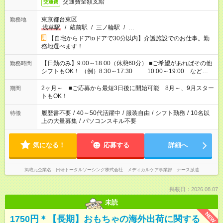
交通費全額支給
交通費
東京都台東区
勤務地
浅草駅
/
蔵前駅
/
三ノ輪駅
/
…
【自宅からドアtoドアで30分以内】介護施設でのお仕事。勤
務地選べます！
【日勤のみ】9:00～18:00（休憩60分） ■ご希望があればその他
勤務時間
シフトもOK！ （例）8:30～17:30 10:00～19:00 など
「家族とお休みを合わせたい」 「余裕を持って夕飯の準備がし
たい」 「できれば残業はしたくない」 など、ご希望があれば教
2ヶ月～ ■ご応募から最短3日後に開始可能 8月～、9月スター
期間
えてくださいね。 ※Wワーク希望の方へ 今ご覧のお仕事で希望
トもOK！
する勤務時間と、もう1つのお仕事の勤務時間。 合計で週40時
間を超える場合は応募できません
履歴書不要
/
40～50代活躍中
/
服装自由
/
シフト勤務
/
10名以
特徴
上の大量募集
/
パソコンスキル不要
気になる！
応募する
詳細へ
掲載元企業名
日研トータルソーシング株式会社 メディカルケア事業部 ナース派遣
掲載日：2026.08.07
未読
NEW
1750円＊【長期】おもちゃの海外出荷に関する