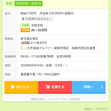
派遣
WEB登録・面接OK
時給1750円 月収例 245,000円+残業代
給与
交通費別途支給あり
全額支給
交通費
20～25万円
月収例
東京都台東区
勤務地
浅草駅
から徒歩2分
＜大手損保グループ＞保険代理店・保険代理店支援業
09:00～17:00(実働7時間 休憩1時間)
勤務時間
2026年09月中旬～長期 ※9月～！
期間
履歴書不要
/
40～50代活躍中
特徴
気になる！
応募する
詳細へ
掲載元企業名
パーソルテンプスタッフ株式会社
掲載日：2026.08.07