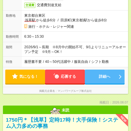
交通費別途支給
交通費
東京都台東区
勤務地
浅草駅
から徒歩6分
/
田原町(東京都)駅から徒歩8分
旅行・ホテル・レジャー関連
6:30～15:30
勤務時間
2026/9/1～長期 ※8月中の開始不可、9/1よりリニューアルオー
期間
プン予定 ※9月～OK！
履歴書不要
/
40～50代活躍中
/
服装自由
/
シフト勤務
特徴
気になる！
応募する
詳細へ
掲載元企業名
マンパワーグループ株式会社
掲載日：2026.08.07
未読
NEW
1750円＊【浅草】定時17時！大手保険！システ
ム入力多めの事務