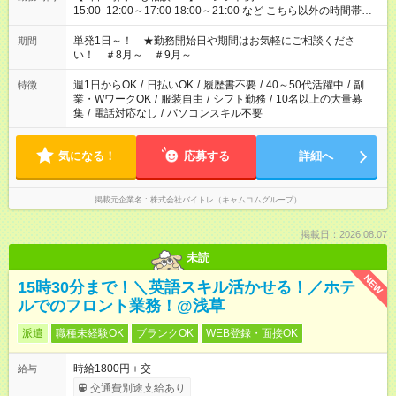
15:00 12:00～17:00 18:00～21:00 など こちら以外の時間帯も
お気軽にご相談ください！
単発1日～！ ★勤務開始日や期間はお気軽にご相談くださ
期間
い！ ＃8月～ ＃9月～
週1日からOK
/
日払いOK
/
履歴書不要
/
40～50代活躍中
/
副
特徴
業・WワークOK
/
服装自由
/
シフト勤務
/
10名以上の大量募
集
/
電話対応なし
/
パソコンスキル不要
気になる！
応募する
詳細へ
掲載元企業名
株式会社バイトレ（キャムコムグループ）
掲載日：2026.08.07
未読
NEW
15時30分まで！＼英語スキル活かせる！／ホテ
ルでのフロント業務！@浅草
派遣
職種未経験OK
ブランクOK
WEB登録・面接OK
時給1800円＋交
給与
交通費別途支給あり