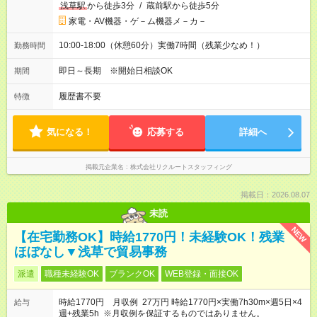
浅草駅
から徒歩3分
/
蔵前駅から徒歩5分
家電・AV機器・ゲ－ム機器メ－カ－
10:00-18:00（休憩60分）実働7時間（残業少なめ！）
勤務時間
即日～長期 ※開始日相談OK
期間
履歴書不要
特徴
気になる！
応募する
詳細へ
掲載元企業名
株式会社リクルートスタッフィング
掲載日：2026.08.07
未読
NEW
【在宅勤務OK】時給1770円！未経験OK！残業
ほぼなし▼浅草で貿易事務
派遣
職種未経験OK
ブランクOK
WEB登録・面接OK
時給1770円 月収例 27万円 時給1770円×実働7h30m×週5日×4
給与
週+残業5h ※月収例を保証するものではありません。