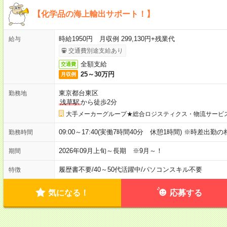
【化学品の海上輸出サポート！】
時給1950円 月収例 299,130円+残業代
給与
交通費別途支給あり
全額支給
交通費
25～30万円
月収例
東京都台東区
勤務地
浅草駅
から徒歩2分
大手メーカーグループ★総合ロジスティクス・物流サービ
09:00～17:40(実働7時間40分 休憩1時間) ※時差出勤の相談O
勤務時間
2026年09月上旬～長期 ※9月～！
期間
履歴書不要
/
40～50代活躍中
/
パソコンスキル不要
特徴
気になる！
応募する