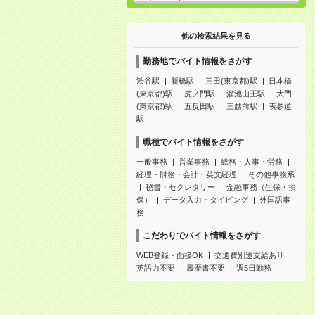
他の検索結果を見る
勤務地でバイト情報をさがす
渋谷駅
新橋駅
三田(東京都)駅
日本橋
(東京都)駅
虎ノ門駅
溜池山王駅
大門
(東京都)駅
五反田駅
三越前駅
表参道
駅
職種でバイト情報をさがす
一般事務
営業事務
総務・人事・労務
経理・財務・会計・英文経理
その他事務系
秘書・セクレタリー
金融事務（生保・損
保）
データ入力・タイピング
外国語事
務
こだわりでバイト情報をさがす
WEB登録・面接OK
交通費別途支給あり
英語力不要
履歴書不要
週5日勤務