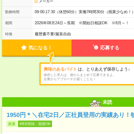
メーカー
09:00-17:30（休憩60分）実働7時間30分（残業少なめ！
勤務時間
2026年08月24日～長期 ※開始日相談OK ※8月～！
期間
履歴書不要
/
服装自由
特徴
気になる！
応募する
興味のあるバイト
は、とりあえず保存しよう♪
保存した求人は、後からまとめて応募できるよ。
企業からアプローチが届くことも！
未読
1950円＊＼在宅2日／正社員登用の実績あり
派遣
WEB登録・面接OK