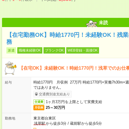
未読
【在宅勤務OK】時給1770円！未経験OK！残
務
派遣
職種未経験OK
ブランクOK
WEB登録・面接OK
【在宅OK】未経験OK！時給1770円！浅草でのお仕
時給1770円 月収例 27万円 時給1770円×実働7h30m
給与
ではありません。
交通費別途支給あり
1ヶ月3万円を上限として実費支給
交通費
25～30万円
月収例
東京都台東区
勤務地
浅草駅
から徒歩3分
/
蔵前駅から徒歩5分