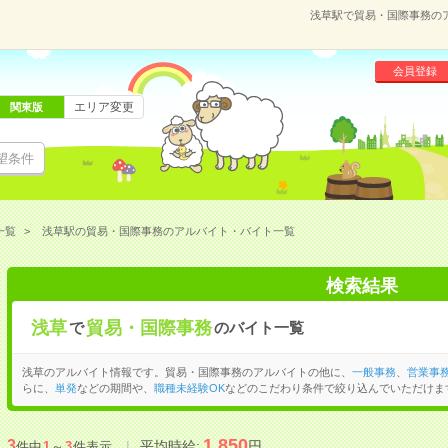
浅草駅で貿易・国際事務の
会員登録
エリア変更
関東版
望条件
一覧
浅草駅の貿易・国際事務のアルバイト・バイト一覧
検索結果
浅草
貿易・国際事務
で
のバイト一覧
浅草のアルバイト情報です。貿易・国際事務のアルバイトの他に、
一般事務
、
営業事
らに、
単発
などの期間や、
職種未経験OK
などのこだわり条件で絞り込んでいただけま
1,850
3
平均時給:
円
件中
1
～
3
件表示