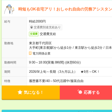
時短もOK在宅アリ！おしゃれ自由の労務アシスタ
時給2000円
給与
交通費別途支給あり
交通費支給
交通費
東京都千代田区
勤務地
大手町(東京都)駅から徒歩1分
/
東京駅から徒歩2分
/
日本
電力関係企業
9:00～18:00(実働:8時間) (休憩60分)
勤務時間
2026/9/上旬～長期（3カ月以上） ★9月～OK！
期間
履歴書不要
/
40～50代活躍中
/
服装自由
特徴
気になる！
応募する