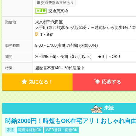
交通費別途支給あり
交通費支給
交通費
東京都千代田区
勤務地
大手町(東京都)駅から徒歩1分
/
三越前駅から徒歩1分
/
東
IT・通信
9:00～17:00(実働:7時間) (休憩60分)
勤務時間
2026/9/上旬～長期（3カ月以上） ★9月～OK！
期間
履歴書不要
/
40～50代活躍中
特徴
気になる！
応募する
未読
時給2000円！時短もOK在宅アリ！おしゃれ自
派遣
職種未経験OK
WEB登録・面接OK