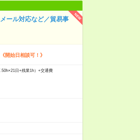
NEW
入メール対応など／貿易事
》《開始日相談可！》
.50h×21日+残業1h）+交通費