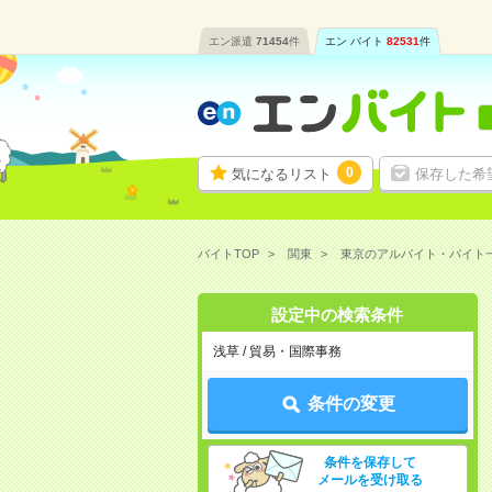
エン派遣
71454
件
エン バイト
82531
件
0
気になるリスト
保存した希
バイトTOP
関東
東京のアルバイト・バイト
設定中の検索条件
浅草 / 貿易・国際事務
条件の変更
条件を保存して
メールを受け取る