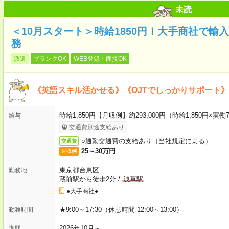
未読
＜10月スタート＞時給1850円！大手商社で輸
務
派遣
ブランクOK
WEB登録・面接OK
《英語スキル活かせる》《OJTでしっかりサポート
時給1,850円【月収例】約293,000円（時給1,850円×実働7
給与
交通費別途支給あり
○通勤交通費の支給あり（当社規定による）
交通費
25～30万円
月収例
東京都台東区
勤務地
蔵前駅から徒歩2分
/
浅草駅
●大手商社●
★9:00～17:30（休憩時間 12:00～13:00）
勤務時間
2026年10月～
期間