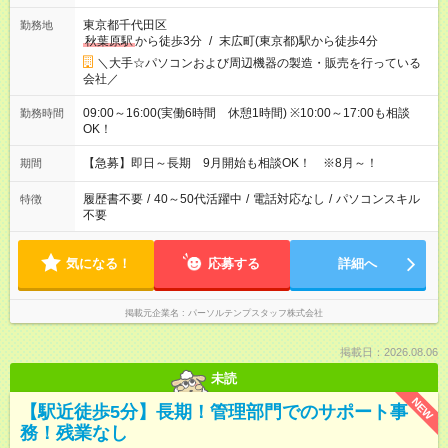
東京都千代田区
勤務地
秋葉原駅
から徒歩3分
/
末広町(東京都)駅から徒歩4分
＼大手☆パソコンおよび周辺機器の製造・販売を行っている
会社／
09:00～16:00(実働6時間 休憩1時間) ※10:00～17:00も相談
勤務時間
OK！
【急募】即日～長期 9月開始も相談OK！ ※8月～！
期間
履歴書不要
/
40～50代活躍中
/
電話対応なし
/
パソコンスキル
特徴
不要
気になる！
応募する
詳細へ
掲載元企業名
パーソルテンプスタッフ株式会社
掲載日：2026.08.06
未読
NEW
【駅近徒歩5分】長期！管理部門でのサポート事
務！残業なし