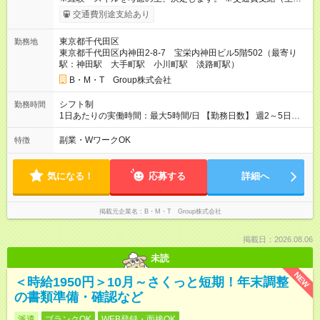
1,000円/日） 【月収例】 ▼週5日勤務の場合 月収13万円（時給
交通費別途支給あり
1,300円×5時間×月20日） ▼週3日勤務の場合 月収7万8000円
（時給1,300円×5時間×月12日） 【試用期間】試用期間あり 試
東京都千代田区
勤務地
用期間の長さ：3ヶ月 雇用形態、給与は本採用時と同じです。
東京都千代田区内神田2-8-7 宝栄内神田ビル5階502（最寄り
試用期間3ヶ月／期間中の給与・待遇に変動はありません。
駅：神田駅 大手町駅 小川町駅 淡路町駅）
B・M・T Group株式会社
シフト制
勤務時間
1日あたりの実働時間：最大5時間/日 【勤務日数】 週2～5日勤
務（平日のみ） 【勤務時間】 10：00~16：00（休憩12:00～
13:00／実働5時間） ★残業は基本的にありません！毎日ほぼ定
副業・WワークOK
特徴
時で退社できるため、お子様のお迎えや夕飯の準備にも間に合
います。 ※勤務時間は相談可！ ※扶養内勤務の相談もOK
気になる！
応募する
詳細へ
掲載元企業名
B・M・T Group株式会社
掲載日：2026.08.06
未読
NEW
＜時給1950円＞10月～さくっと短期！年末調整
の書類準備・確認など
派遣
ブランクOK
WEB登録・面接OK