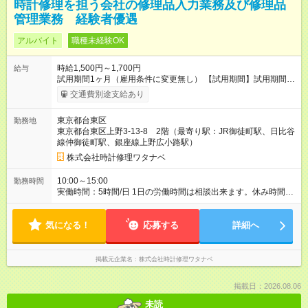
時計修理を担う会社の修理品入力業務及び修理品
管理業務 経験者優遇
アルバイト
職種未経験OK
時給1,500円～1,700円
給与
試用期間1ヶ月（雇用条件に変更無し） 【試用期間】試用期間あ
り 試用期間の長さ：1ヶ月 雇用形態、給与は本採用時と同じで
交通費別途支給あり
す。
東京都台東区
勤務地
東京都台東区上野3-13-8 2階（最寄り駅：JR御徒町駅、日比谷
線仲御徒町駅、銀座線上野広小路駅）
株式会社時計修理ワタナベ
10:00～15:00
勤務時間
実働時間：5時間/日 1日の労働時間は相談出来ます。休み時間は
労働時間に準じます。 正社員雇用も相談にのります。
気になる！
応募する
詳細へ
掲載元企業名
株式会社時計修理ワタナベ
掲載日：2026.08.06
未読