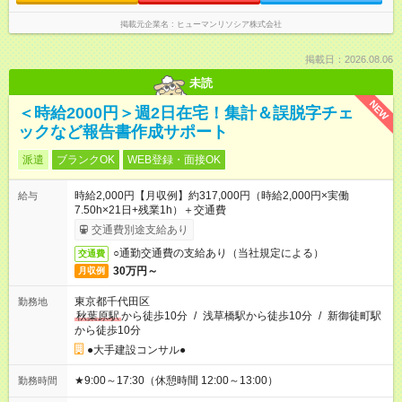
掲載元企業名
ヒューマンリソシア株式会社
掲載日：2026.08.06
未読
NEW
＜時給2000円＞週2日在宅！集計＆誤脱字チェ
ックなど報告書作成サポート
派遣
ブランクOK
WEB登録・面接OK
時給2,000円【月収例】約317,000円（時給2,000円×実働
給与
7.50h×21日+残業1h）＋交通費
交通費別途支給あり
○通勤交通費の支給あり（当社規定による）
交通費
30万円～
月収例
東京都千代田区
勤務地
秋葉原駅
から徒歩10分
/
浅草橋駅から徒歩10分
/
新御徒町駅
から徒歩10分
●大手建設コンサル●
★9:00～17:30（休憩時間 12:00～13:00）
勤務時間