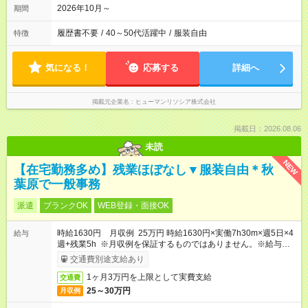
2026年10月～
期間
履歴書不要
/
40～50代活躍中
/
服装自由
特徴
気になる！
応募する
詳細へ
掲載元企業名
ヒューマンリソシア株式会社
掲載日：2026.08.06
未読
NEW
【在宅勤務多め】残業ほぼなし▼服装自由＊秋
葉原で一般事務
派遣
ブランクOK
WEB登録・面接OK
時給1630円 月収例 25万円 時給1630円×実働7h30m×週5日×4
給与
週+残業5h ※月収例を保証するものではありません。※給与即受
取りサービス利用可（利用条件有）
交通費別途支給あり
1ヶ月3万円を上限として実費支給
交通費
25～30万円
月収例