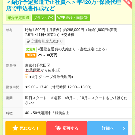
NEW
＜紹介予定派遣で正社員へ＞年420万↑保険代理
店で申込書作成など
紹介予定派遣
ブランクOK
WEB登録・面接OK
時給1,800円【月収例】約298,000円（時給1,800円×実働
給与
7.67h×21日+残業5h）+交通費
交通費別途支給あり
○通勤交通費の支給あり（当社規定による）
交通費
25～30万円
月収例
東京都千代田区
勤務地
秋葉原駅
から徒歩1分
●大手グループ保険代理店●
★9:00～17:40（休憩時間 12:00～13:00）
勤務時間
即日スタート ※急募 ○9月～、10月～スタートもご相談くだ
期間
さい♪
40～50代活躍中
/
服装自由
特徴
気になる！
応募する
詳細へ