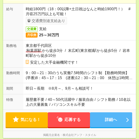
時給1800円（18：00以降+土日祝はなんと時給1900円！） #
給与
月収25万円以上も可能！
交通費別途支給あり
支給
交通費
25～30万円
月収例
東京都千代田区
勤務地
秋葉原駅
から徒歩3分
/
末広町(東京都)駅から徒歩5分
/
岩本
町駅から徒歩10分
安定した大手金融機関です！
9：00～21：30のうち実働7.5時間のシフト制 【勤務時間例】
勤務時間
(早番)8：45～17：15 (遅番)12：30～21：00 休憩は1時間で
す♪ ◇早く出勤して夕方以降のプライベートを楽しんだり、ラ
ンチのあとにゆっくり出勤したり…、希望に合わせてお仕事で
即日～長期 ※8月～、9月～も相談可！
期間
きます◇
履歴書不要
/
40～50代活躍中
/
服装自由
/
シフト勤務
/
10名以
特徴
上の大量募集
/
パソコンスキル不要
気になる！
応募する
詳細へ
掲載元企業名
株式会社アンフ・スタイル