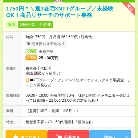
NEW
1750円＊＼週3在宅×NTTグループ／未経験
OK！商品リサーチのサポート事務
派遣
WEB登録・面接OK
時給1750円 月収例 262,500円+残業代
給与
交通費別途支給あり
全額支給
交通費
25～30万円
月収例
東京都千代田区
勤務地
秋葉原駅
から徒歩3分
■NTTグループ：アジアNo1のマーケティング＆市場調査・シ
ステム開発など
09:30～18:00(実働7時間30分 休憩1時間) ※≫モニター会によ
勤務時間
っては夜間(～22:00or23:00頃)の対応もあり
【急募】即日～長期 ※8月～！
期間
履歴書不要
/
40～50代活躍中
/
服装自由
特徴
気になる！
応募する
詳細へ