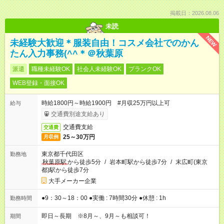
掲載日：2026.08.06
未読
NEW
未経験大歓迎＊服装自由！コスメ会社でのかん
たん入力事務(^^＊＠秋葉原
派遣
職種未経験OK
社会人未経験OK
ブランクOK
WEB登録・面接OK
時給1800円～時給1900円 #月収25万円以上可
給与
交通費別途支給あり
交通費支給
交通費
25～30万円
月収例
東京都千代田区
勤務地
秋葉原駅
から徒歩5分
/
岩本町駅から徒歩7分
/
末広町(東京
都)駅から徒歩7分
大手メーカー企業
●9：30～18：00 ●実働 : 7時間30分 ●休憩 : 1h
勤務時間
即日～長期 ※8月～、9月～も相談可！
期間