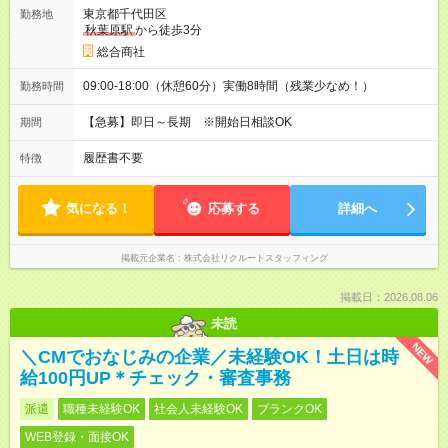
東京都千代田区
勤務地
秋葉原駅
から徒歩3分
総合商社
09:00-18:00（休憩60分）実働8時間（残業少なめ！）
勤務時間
【急募】即日～長期 ※開始日相談OK
期間
履歴書不要
特徴
気になる！
応募する
詳細へ
掲載元企業名
株式会社リクルートスタッフィング
掲載日：2026.08.06
未読
NEW
＼CMでおなじみの企業／未経験OK！土日は時
給100円UP＊チェック・審査事務
派遣
職種未経験OK
社会人未経験OK
ブランクOK
WEB登録・面接OK