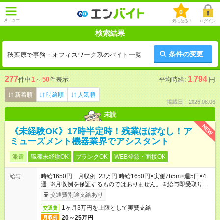
0
メニュー
気になる！
ログイン
検索結果
条件の変更
秋葉原で事務・オフィスワーク系のバイト一覧
277
1,794
件中
1
～
50
件表示
平均時給:
円
新着順
時給順
人気順
掲載日：2026.08.06
未読
NEW
《未経験OK》17時半定時！残業ほぼなし！ア
ミューズメント機器業界でアシスタント
派遣
職種未経験OK
ブランクOK
WEB登録・面接OK
時給1650円 月収例 23万円 時給1650円×実働7h5m×週5日×4
給与
週 ※月収例を保証するものではありません。※給与即受取りサ
ービス利用可（利用条件有）
交通費別途支給あり
1ヶ月3万円を上限として実費支給
交通費
20～25万円
月収例