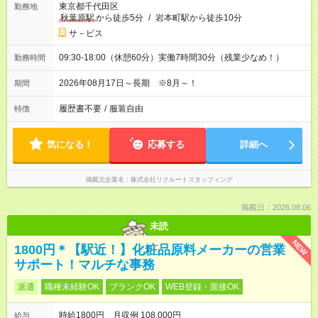
東京都千代田区
勤務地
秋葉原駅
から徒歩5分
/
岩本町駅から徒歩10分
サ－ビス
09:30-18:00（休憩60分）実働7時間30分（残業少なめ！）
勤務時間
2026年08月17日～長期 ※8月～！
期間
履歴書不要
/
服装自由
特徴
気になる！
応募する
詳細へ
掲載元企業名
株式会社リクルートスタッフィング
掲載日：2026.08.06
未読
NEW
1800円＊【駅近！】化粧品原料メーカーの営業
サポート！マルチな事務
派遣
職種未経験OK
ブランクOK
WEB登録・面接OK
時給1800円 月収例 108,000円
給与