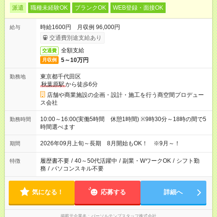
派遣
職種未経験OK
ブランクOK
WEB登録・面接OK
時給1600円 月収例 96,000円
給与
交通費別途支給あり
全額支給
交通費
5～10万円
月収例
東京都千代田区
勤務地
秋葉原駅
から徒歩6分
店舗や商業施設の企画・設計・施工を行う商空間プロデュー
ス会社
10:00～16:00(実働5時間 休憩1時間) ※9時30分～18時の間で5
勤務時間
時間選べます
2026年09月上旬～長期 8月開始もOK！ ※9月～！
期間
履歴書不要
/
40～50代活躍中
/
副業・WワークOK
/
シフト勤
特徴
務
/
パソコンスキル不要
気になる！
応募する
詳細へ
掲載元企業名
パーソルテンプスタッフ株式会社