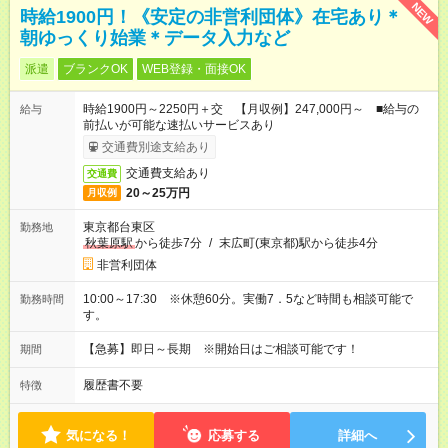
NEW
時給1900円！《安定の非営利団体》在宅あり＊
朝ゆっくり始業＊データ入力など
派遣
ブランクOK
WEB登録・面接OK
時給1900円～2250円＋交 【月収例】247,000円～ ■給与の
給与
前払いが可能な速払いサービスあり
交通費別途支給あり
交通費支給あり
交通費
20～25万円
月収例
東京都台東区
勤務地
秋葉原駅
から徒歩7分
/
末広町(東京都)駅から徒歩4分
非営利団体
10:00～17:30 ※休憩60分。実働7．5など時間も相談可能で
勤務時間
す。
【急募】即日～長期 ※開始日はご相談可能です！
期間
履歴書不要
特徴
気になる！
応募する
詳細へ