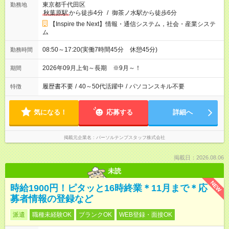
東京都千代田区
勤務地
秋葉原駅
から徒歩4分
/
御茶ノ水駅から徒歩6分
【Inspire the Next】情報・通信システム，社会・産業システ
ム
08:50～17:20(実働7時間45分 休憩45分)
勤務時間
2026年09月上旬～長期 ※9月～！
期間
履歴書不要
/
40～50代活躍中
/
パソコンスキル不要
特徴
気になる！
応募する
詳細へ
掲載元企業名
パーソルテンプスタッフ株式会社
掲載日：2026.08.06
未読
NEW
時給1900円！ピタッと16時終業＊11月まで＊応
募者情報の登録など
派遣
職種未経験OK
ブランクOK
WEB登録・面接OK