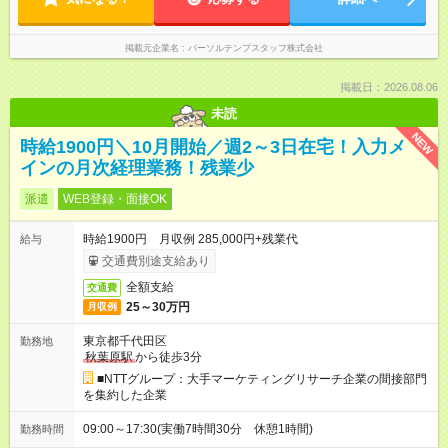
掲載元企業名
パーソルテンプスタッフ株式会社
掲載日：2026.08.06
未読
NEW
時給1900円＼10月開始／週2～3日在宅！入力メ
インの月次経理業務！残業少
派遣
WEB登録・面接OK
時給1900円 月収例 285,000円+残業代
給与
交通費別途支給あり
全額支給
交通費
25～30万円
月収例
東京都千代田区
勤務地
秋葉原駅
から徒歩3分
■NTTグループ：大手マーケティングリサーチ企業の間接部門
を集約した企業
09:00～17:30(実働7時間30分 休憩1時間)
勤務時間