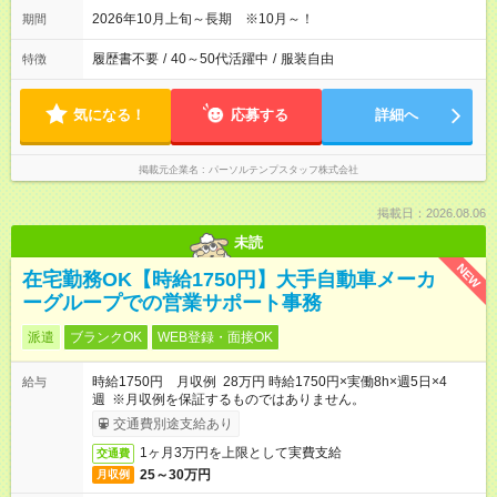
2026年10月上旬～長期 ※10月～！
期間
履歴書不要
/
40～50代活躍中
/
服装自由
特徴
気になる！
応募する
詳細へ
掲載元企業名
パーソルテンプスタッフ株式会社
掲載日：2026.08.06
未読
NEW
在宅勤務OK【時給1750円】大手自動車メーカ
ーグループでの営業サポート事務
派遣
ブランクOK
WEB登録・面接OK
時給1750円 月収例 28万円 時給1750円×実働8h×週5日×4
給与
週 ※月収例を保証するものではありません。
交通費別途支給あり
1ヶ月3万円を上限として実費支給
交通費
25～30万円
月収例