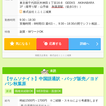
東京都千代田区外神田１丁目16-8 GEEKS AKIHABARA
1F（最寄り駅：山手線
秋葉原駅
（徒歩1分））
株式会社ミニミニ城東
9:30～18:30
勤務時間
実働時間：8時間/日 週4日～、9:30～18:30の間でシフト相談
OK！ あなたのライフスタイルに合わせて、無理のない勤務時間
を一緒に決めましょう。 ガッツリ働きたい方も、時間を調整し
副業・WワークOK
特徴
たい方もご相談ください。 **雇用期間** 1年契約 * 長期で安定し
て働きたい方にオススメ。
気になる！
応募する
詳細へ
掲載元企業名
株式会社ミニミニ城東
未読
【サムソナイト】中国語通訳・バッグ販売／ヨド
バシ秋葉原
派遣
職種未経験OK
WEB登録・面接OK
時給1500円～1700円 ※ご経験・スキルにより考慮致します
給与
交通費別途支給あり