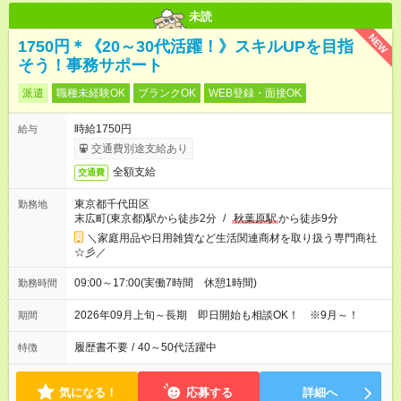
未読
NEW
1750円＊《20～30代活躍！》スキルUPを目指
そう！事務サポート
派遣
職種未経験OK
ブランクOK
WEB登録・面接OK
時給1750円
給与
交通費別途支給あり
全額支給
交通費
東京都千代田区
勤務地
末広町(東京都)駅から徒歩2分
/
秋葉原駅
から徒歩9分
＼家庭用品や日用雑貨など生活関連商材を取り扱う専門商社
☆彡／
09:00～17:00(実働7時間 休憩1時間)
勤務時間
2026年09月上旬～長期 即日開始も相談OK！ ※9月～！
期間
履歴書不要
/
40～50代活躍中
特徴
気になる！
応募する
詳細へ