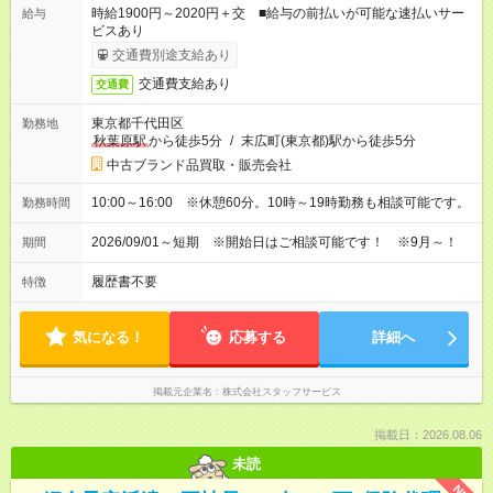
時給1900円～2020円＋交 ■給与の前払いが可能な速払いサー
給与
ビスあり
交通費別途支給あり
交通費支給あり
交通費
東京都千代田区
勤務地
秋葉原駅
から徒歩5分
/
末広町(東京都)駅から徒歩5分
中古ブランド品買取・販売会社
10:00～16:00 ※休憩60分。10時～19時勤務も相談可能です。
勤務時間
2026/09/01～短期 ※開始日はご相談可能です！ ※9月～！
期間
履歴書不要
特徴
気になる！
応募する
詳細へ
掲載元企業名
株式会社スタッフサービス
掲載日：2026.08.06
未読