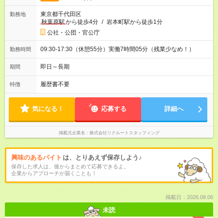
東京都千代田区
勤務地
秋葉原駅
から徒歩4分
/
岩本町駅から徒歩1分
公社・公団・官公庁
09:30-17:30（休憩55分）実働7時間05分（残業少なめ！）
勤務時間
即日～長期
期間
履歴書不要
特徴
気になる！
応募する
詳細へ
掲載元企業名
株式会社リクルートスタッフィング
興味のあるバイト
は、とりあえず保存しよう♪
保存した求人は、後からまとめて応募できるよ。
企業からアプローチが届くことも！
掲載日：2026.08.06
未読