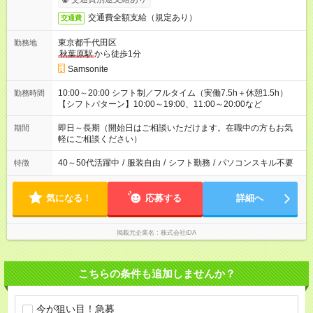
交通費全額支給（規定あり）
交通費
東京都千代田区
勤務地
秋葉原駅
から徒歩1分
Samsonite
10:00～20:00 シフト制／フルタイム（実働7.5h＋休憩1.5h）
勤務時間
【シフトパターン】10:00～19:00、11:00～20:00など
即日～長期（開始日はご相談いただけます。在職中の方もお気
期間
軽にご相談ください）
40～50代活躍中
/
服装自由
/
シフト勤務
/
パソコンスキル不要
特徴
気になる！
応募する
詳細へ
掲載元企業名
株式会社iDA
こちらの条件も追加しませんか？
今が狙い目！急募