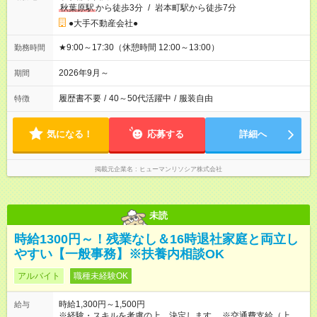
秋葉原駅
から徒歩3分
/
岩本町駅から徒歩7分
●大手不動産会社●
★9:00～17:30（休憩時間 12:00～13:00）
勤務時間
2026年9月～
期間
履歴書不要
/
40～50代活躍中
/
服装自由
特徴
気になる！
応募する
詳細へ
掲載元企業名
ヒューマンリソシア株式会社
未読
時給1300円～！残業なし＆16時退社家庭と両立し
やすい【一般事務】※扶養内相談OK
アルバイト
職種未経験OK
時給1,300円～1,500円
給与
※経験・スキルを考慮の上、決定します。 ※交通費支給（上限