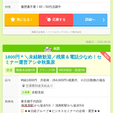
履歴書不要
/
40～50代活躍中
特徴
気になる！
応募する
詳細へ
掲載元企業名
パーソルテンプスタッフ株式会社
掲載日：2026.08.06
未読
NEW
1800円＊＼未経験歓迎／残業＆電話少なめ！セ
ミナー運営アシ＠秋葉原
派遣
職種未経験OK
ブランクOK
WEB登録・面接OK
時給1800円 月収例：264,600円+残業代 ※21日勤務の場合
給与
交通費別途支給あり
全額支給
交通費
東京都千代田区
勤務地
秋葉原駅
から徒歩5分
/
淡路町駅から徒歩5分
★★日経グループ★ビジネスセミナーの企画・運営★★