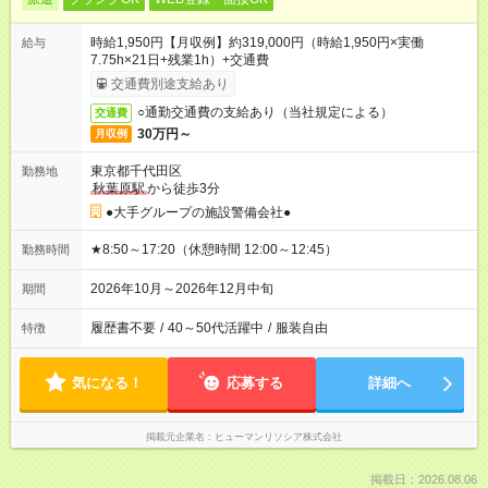
時給1,950円【月収例】約319,000円（時給1,950円×実働
給与
7.75h×21日+残業1h）+交通費
交通費別途支給あり
○通勤交通費の支給あり（当社規定による）
交通費
30万円～
月収例
東京都千代田区
勤務地
秋葉原駅
から徒歩3分
●大手グループの施設警備会社●
★8:50～17:20（休憩時間 12:00～12:45）
勤務時間
2026年10月～2026年12月中旬
期間
履歴書不要
/
40～50代活躍中
/
服装自由
特徴
気になる！
応募する
詳細へ
掲載元企業名
ヒューマンリソシア株式会社
掲載日：2026.08.06