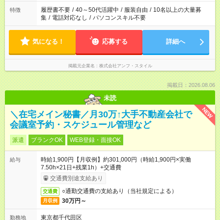
履歴書不要
/
40～50代活躍中
/
服装自由
/
10名以上の大量募
特徴
集
/
電話対応なし
/
パソコンスキル不要
気になる！
応募する
詳細へ
掲載元企業名
株式会社アンフ・スタイル
掲載日：2026.08.06
未読
NEW
＼在宅メイン秘書／月30万↑大手不動産会社で
会議室予約・スケジュール管理など
派遣
ブランクOK
WEB登録・面接OK
時給1,900円【月収例】約301,000円（時給1,900円×実働
給与
7.50h×21日+残業1h）+交通費
交通費別途支給あり
○通勤交通費の支給あり（当社規定による）
交通費
30万円～
月収例
東京都千代田区
勤務地