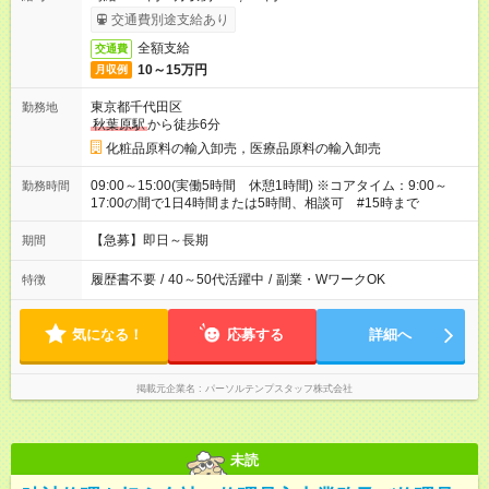
交通費別途支給あり
全額支給
交通費
10～15万円
月収例
東京都千代田区
勤務地
秋葉原駅
から徒歩6分
化粧品原料の輸入卸売，医療品原料の輸入卸売
09:00～15:00(実働5時間 休憩1時間) ※コアタイム：9:00～
勤務時間
17:00の間で1日4時間または5時間、相談可 #15時まで
【急募】即日～長期
期間
履歴書不要
/
40～50代活躍中
/
副業・WワークOK
特徴
気になる！
応募する
詳細へ
掲載元企業名
パーソルテンプスタッフ株式会社
未読