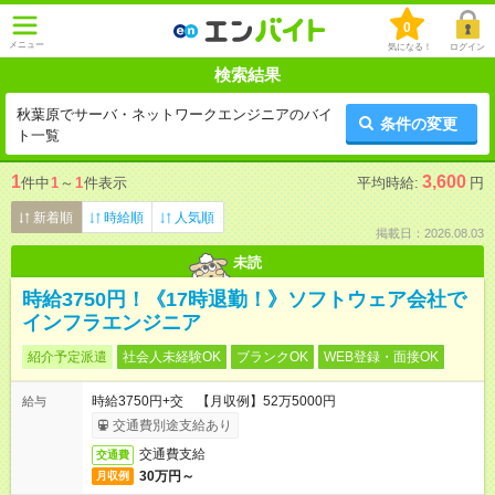
0
メニュー
気になる！
ログイン
検索結果
秋葉原でサーバ・ネットワークエンジニアのバイ
条件の変更
ト一覧
1
3,600
件中
1
～
1
件表示
平均時給:
円
新着順
時給順
人気順
掲載日：2026.08.03
未読
時給3750円！《17時退勤！》ソフトウェア会社で
インフラエンジニア
紹介予定派遣
社会人未経験OK
ブランクOK
WEB登録・面接OK
時給3750円+交 【月収例】52万5000円
給与
交通費別途支給あり
交通費支給
交通費
30万円～
月収例