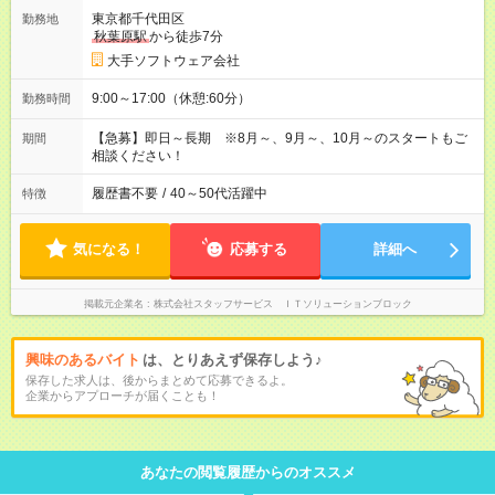
東京都千代田区
勤務地
秋葉原駅
から徒歩7分
大手ソフトウェア会社
9:00～17:00（休憩:60分）
勤務時間
【急募】即日～長期 ※8月～、9月～、10月～のスタートもご
期間
相談ください！
履歴書不要
/
40～50代活躍中
特徴
気になる！
応募する
詳細へ
掲載元企業名
株式会社スタッフサービス ＩＴソリューションブロック
興味のあるバイト
は、とりあえず保存しよう♪
保存した求人は、後からまとめて応募できるよ。
企業からアプローチが届くことも！
あなたの閲覧履歴からのオススメ