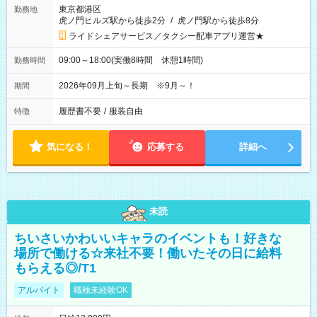
東京都港区
勤務地
虎ノ門ヒルズ駅から徒歩2分
/
虎ノ門駅から徒歩8分
ライドシェアサービス／タクシー配車アプリ運営★
09:00～18:00(実働8時間 休憩1時間)
勤務時間
2026年09月上旬～長期 ※9月～！
期間
履歴書不要
/
服装自由
特徴
気になる！
応募する
詳細へ
未読
ちいさいかわいいキャラのイベントも！好きな
場所で働ける☆来社不要！働いたその日に給料
もらえる◎/T1
アルバイト
職種未経験OK