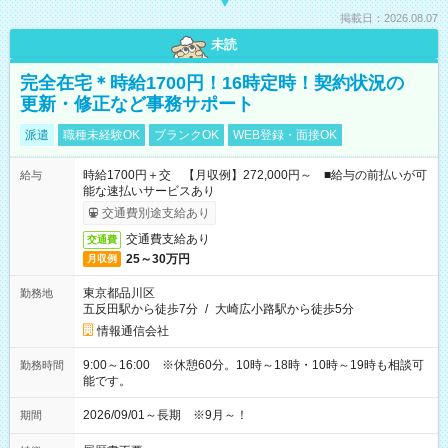
掲載日：2026.08.07
未読
完全在宅＊時給1700円！16時定時！契約状況の
更新・修正など事務サポート
派遣
職種未経験OK
ブランクOK
WEB登録・面接OK
時給1700円＋交 【月収例】272,000円～ ■給与の前払いが可
給与
能な速払いサービスあり
交通費別途支給あり
交通費支給あり
交通費
25～30万円
月収例
東京都品川区
勤務地
五反田駅から徒歩7分
/
大崎広小路駅から徒歩5分
情報通信会社
9:00～16:00 ※休憩60分。10時～18時・10時～19時も相談可
勤務時間
能です。
2026/09/01～長期 ※9月～！
期間