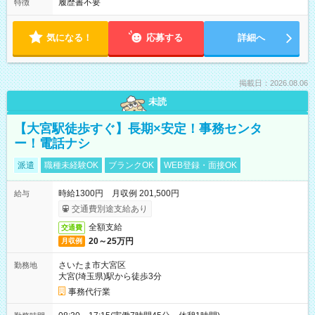
履歴書不要
特徴
気になる！
応募する
詳細へ
掲載日：2026.08.06
未読
【大宮駅徒歩すぐ】長期×安定！事務センタ
ー！電話ナシ
派遣
職種未経験OK
ブランクOK
WEB登録・面接OK
時給1300円 月収例 201,500円
給与
交通費別途支給あり
全額支給
交通費
20～25万円
月収例
さいたま市大宮区
勤務地
大宮(埼玉県)駅から徒歩3分
事務代行業