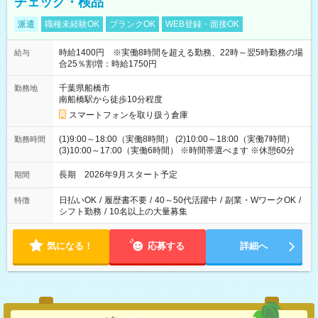
チェック・検品
派遣
職種未経験OK
ブランクOK
WEB登録・面接OK
時給1400円 ※実働8時間を超える勤務、22時～翌5時勤務の場
給与
合25％割増：時給1750円
千葉県船橋市
勤務地
南船橋駅から徒歩10分程度
スマートフォンを取り扱う倉庫
(1)9:00～18:00（実働8時間） (2)10:00～18:00（実働7時間）
勤務時間
(3)10:00～17:00（実働6時間） ※時間帯選べます ※休憩60分
長期 2026年9月スタート予定
期間
日払いOK
/
履歴書不要
/
40～50代活躍中
/
副業・WワークOK
/
特徴
シフト勤務
/
10名以上の大量募集
気になる！
応募する
詳細へ