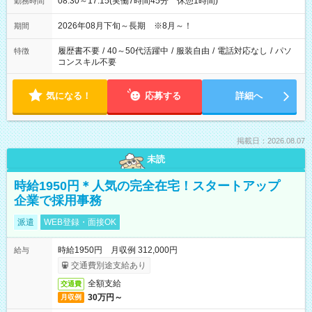
08:30～17:15(実働7時間45分 休憩1時間)
勤務時間
2026年08月下旬～長期 ※8月～！
期間
履歴書不要
/
40～50代活躍中
/
服装自由
/
電話対応なし
/
パソ
特徴
コンスキル不要
気になる！
応募する
詳細へ
掲載日：2026.08.07
未読
時給1950円＊人気の完全在宅！スタートアップ
企業で採用事務
派遣
WEB登録・面接OK
時給1950円 月収例 312,000円
給与
交通費別途支給あり
全額支給
交通費
30万円～
月収例