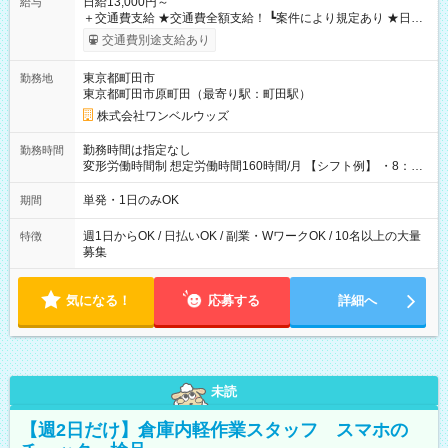
日給13,000円～
給与
＋交通費支給 ★交通費全額支給！ ┗案件により規定あり ★日払
いOK！（規定あり） ┗働いたその日に現金GET♪ お仕事後はコ
交通費別途支給あり
ンビニATMから 日払い分を引き落とせます！ 【試用期間】試
用期間なし
東京都町田市
勤務地
東京都町田市原町田（最寄り駅：町田駅）
株式会社ワンベルウッズ
勤務時間は指定なし
勤務時間
変形労働時間制 想定労働時間160時間/月 【シフト例】 ・8：00
～21：00
単発・1日のみOK
期間
週1日からOK / 日払いOK / 副業・WワークOK / 10名以上の大量
特徴
募集
気になる！
応募する
詳細へ
未読
【週2日だけ】倉庫内軽作業スタッフ スマホの