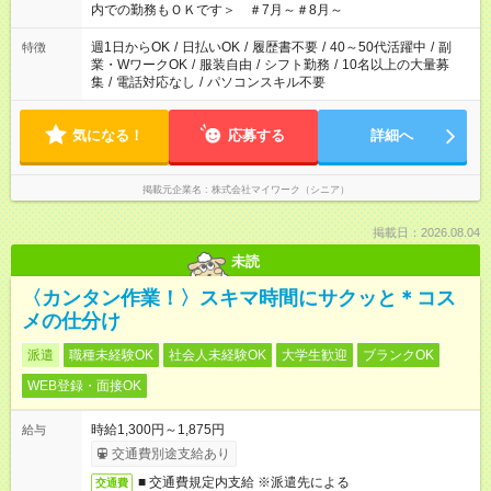
内での勤務もＯＫです＞ ＃7月～＃8月～
週1日からOK
/
日払いOK
/
履歴書不要
/
40～50代活躍中
/
副
特徴
業・WワークOK
/
服装自由
/
シフト勤務
/
10名以上の大量募
集
/
電話対応なし
/
パソコンスキル不要
気になる！
応募する
詳細へ
掲載元企業名
株式会社マイワーク（シニア）
掲載日：2026.08.04
未読
〈カンタン作業！〉スキマ時間にサクッと＊コス
メの仕分け
派遣
職種未経験OK
社会人未経験OK
大学生歓迎
ブランクOK
WEB登録・面接OK
時給1,300円～1,875円
給与
交通費別途支給あり
■ 交通費規定内支給 ※派遣先による
交通費