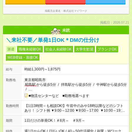
掲載元企業名
株式会社マイワーク
掲載日：2026.07.21
未読
＼来社不要／単発1日OK＊DMの仕分け
派遣
職種未経験OK
社会人未経験OK
大学生歓迎
ブランクOK
WEB登録・面接OK
時給1,300円～1,875円
給与
東京都昭島市
勤務地
昭島駅
から徒歩5分
/
拝島駅から徒歩5分
/
中神駅から徒歩5分
/
…
■物流センターなど ■勤務地選べます
【1日3時間～も相談OK!】午前中のみや18時以降などのシフト
勤務時間
あり！ シフト例 ▼9:00～12:00 ▼9:00～17:00 ▼10:00～19:00
▼18:00～21:00
1日だけの単発OK！＃8月～ ＃9月～
期間
週1日からOK
/
日払いOK
/
40～50代活躍中
/
副業・Wワーク
特徴