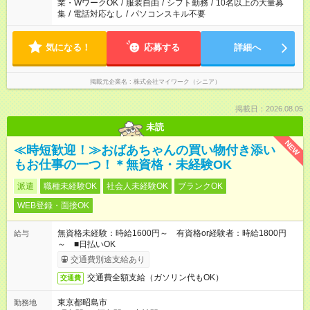
業・WワークOK
/
服装自由
/
シフト勤務
/
10名以上の大量募
集
/
電話対応なし
/
パソコンスキル不要
気になる！
応募する
詳細へ
掲載元企業名
株式会社マイワーク（シニア）
掲載日：2026.08.05
未読
NEW
≪時短歓迎！≫おばあちゃんの買い物付き添い
もお仕事の一つ！＊無資格・未経験OK
派遣
職種未経験OK
社会人未経験OK
ブランクOK
WEB登録・面接OK
無資格未経験：時給1600円～ 有資格or経験者：時給1800円
給与
～ ■日払いOK
交通費別途支給あり
交通費全額支給（ガソリン代もOK）
交通費
東京都昭島市
勤務地