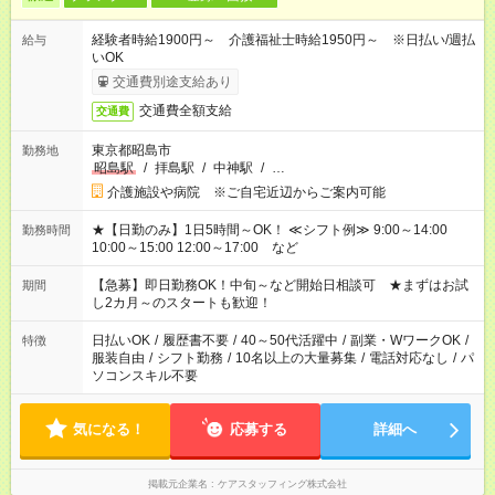
経験者時給1900円～ 介護福祉士時給1950円～ ※日払い/週払
給与
いOK
交通費別途支給あり
交通費全額支給
交通費
東京都昭島市
勤務地
昭島駅
/
拝島駅
/
中神駅
/
…
介護施設や病院 ※ご自宅近辺からご案内可能
★【日勤のみ】1日5時間～OK！ ≪シフト例≫ 9:00～14:00
勤務時間
10:00～15:00 12:00～17:00 など
【急募】即日勤務OK！中旬～など開始日相談可 ★まずはお試
期間
し2カ月～のスタートも歓迎！
日払いOK
/
履歴書不要
/
40～50代活躍中
/
副業・WワークOK
/
特徴
服装自由
/
シフト勤務
/
10名以上の大量募集
/
電話対応なし
/
パ
ソコンスキル不要
気になる！
応募する
詳細へ
掲載元企業名
ケアスタッフィング株式会社