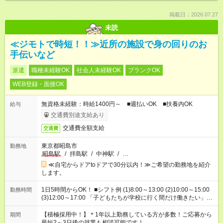
掲載日：2026.07.27
未読
≪ジモトで時短！！≫近所の施設で身の回りのお
手伝いなど
派遣
職種未経験OK
社会人未経験OK
ブランクOK
WEB登録・面接OK
無資格未経験：時給1400円～ ■週払いOK ■扶養内OK
給与
交通費別途支給あり
交通費全額支給
交通費
東京都昭島市
勤務地
昭島駅
/
拝島駅
/
中神駅
/
…
≪自宅からドアtoドアで30分以内！≫ご希望の勤務地を紹介
します。
1日5時間からOK！ ■シフト例 (1)8:00～13:00 (2)10:00～15:00
勤務時間
(3)12:00～17:00 「子どもたちが学校に行く間だけ働きたい」
「余裕を持って夕飯の準備がしたい」 「午前中は働いて、午後
はプライベートの時間にしたい」 など、ご希望を教えてくださ
【積極採用中！】＊1年以上勤務している方が多数！ご応募から
期間
いね。 ※Wワーク希望の方へ 今ご覧のお仕事で希望する勤務時
最短2～3日後の就業も相談可能です！