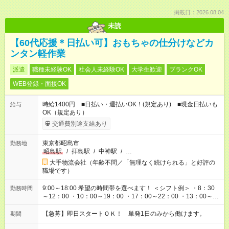
掲載日：2026.08.04
未読
【60代応援＊日払い可】おもちゃの仕分けなどカ
ンタン軽作業
派遣
職種未経験OK
社会人未経験OK
大学生歓迎
ブランクOK
WEB登録・面接OK
時給1400円 ■日払い・週払いOK！(規定あり) ■現金日払いも
給与
OK（規定あり）
交通費別途支給あり
東京都昭島市
勤務地
昭島駅
/
拝島駅
/
中神駅
/
…
大手物流会社（年齢不問／「無理なく続けられる」と好評の
職場です）
9:00～18:00 希望の時間帯を選べます！ ＜シフト例＞ ・8：30
勤務時間
～12：00 ・10：00～19：00 ・17：00～22：00 ・13：00～
22：00 ・22：00～翌6：00 など
【急募】即日スタートＯＫ！ 単発1日のみから働けます。
期間