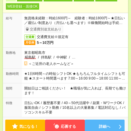
WEB登録・面接OK
無資格未経験：時給1600円～ 経験者：時給1800円～★日払い
給与
／週払い制度あり（月払いも選べます）※稼働開始時は手続き完
了次第のお支払いとなります。
交通費別途支給あり
交通費支給※規定有
交通費
5～10万円
月収例
東京都昭島市
勤務地
昭島駅
/
拝島駅
/
中神駅
/
…
＜ご近所の老人ホームなど＞
★1日6時間～の時短シフトOK ★もちろんフルタイムシフトも可
勤務時間
能 ★スタート時間選べます 7:00～16:00 9:00～18:00 11:00～
20:00 など 残業なし！ ※Wワークの場合、他のお仕事と合わせ
週40時間超の就業はご案内できません ※法令に基づき、週20時
開始日はご相談ください！ ★職場が気に入れば、長期でも働け
期間
間以上勤務は社会保険への加入対象となります ※労働者派遣法
ます！
（日雇い派遣の原則禁止）により、短時間・短期間の就業はご
案内が難しい場合があります
日払いOK
/
履歴書不要
/
40～50代活躍中
/
副業・WワークOK
/
特徴
服装自由
/
シフト勤務
/
10名以上の大量募集
/
電話対応なし
/
パ
ソコンスキル不要
気になる！
応募する
詳細へ