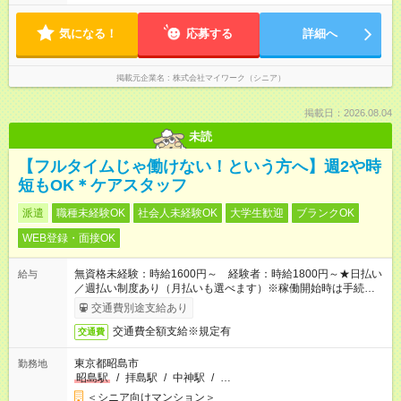
気になる！
応募する
詳細へ
掲載元企業名
株式会社マイワーク（シニア）
掲載日：2026.08.04
未読
【フルタイムじゃ働けない！という方へ】週2や時
短もOK＊ケアスタッフ
派遣
職種未経験OK
社会人未経験OK
大学生歓迎
ブランクOK
WEB登録・面接OK
無資格未経験：時給1600円～ 経験者：時給1800円～★日払い
給与
／週払い制度あり（月払いも選べます）※稼働開始時は手続き完
了次第のお支払いとなります。
交通費別途支給あり
交通費全額支給※規定有
交通費
東京都昭島市
勤務地
昭島駅
/
拝島駅
/
中神駅
/
…
＜シニア向けマンション＞