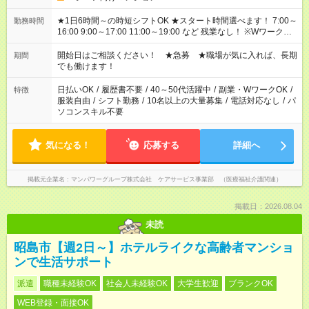
★1日6時間～の時短シフトOK ★スタート時間選べます！ 7:00～
勤務時間
16:00 9:00～17:00 11:00～19:00 など 残業なし！ ※Wワークの
場合、他のお仕事と合わせ週40時間超の就業はご案内できませ
ん ※法令に基づき、週20時間以上勤務は社会保険への加入対象
開始日はご相談ください！ ★急募 ★職場が気に入れば、長期
期間
となります ※労働者派遣法（日雇い派遣の原則禁止）により、
でも働けます！
短時間・短期間の就業はご案内が難しい場合があります
日払いOK
/
履歴書不要
/
40～50代活躍中
/
副業・WワークOK
/
特徴
服装自由
/
シフト勤務
/
10名以上の大量募集
/
電話対応なし
/
パ
ソコンスキル不要
気になる！
応募する
詳細へ
掲載元企業名
マンパワーグループ株式会社 ケアサービス事業部 （医療福祉介護関連）
掲載日：2026.08.04
未読
昭島市【週2日～】ホテルライクな高齢者マンショ
ンで生活サポート
派遣
職種未経験OK
社会人未経験OK
大学生歓迎
ブランクOK
WEB登録・面接OK