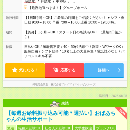
昭島駅
/
拝島駅
/
中神駅
/
…
【勤務地選べます！】グループホーム
【1日5時間～OK】ご希望の時間をご相談ください！ ▼シフト例
勤務時間
日勤 9:00～18:00 早番 7:00～16:00 遅番 10:00～19:00 時
短 10:00～15:00 上記はあくまで一例です。 「夕方までには帰宅
しておきたい」 「朝はゆっくりのスタートがいい」 「お昼の時
【急募】1ヶ月～OK！スタート日の相談もOK！（最短2日後か
期間
間を有効に使いたい」 など、ご希望があれば教えてください
ら）
ね。
日払いOK
/
履歴書不要
/
40～50代活躍中
/
副業・WワークOK
/
特徴
服装自由
/
シフト勤務
/
10名以上の大量募集
/
電話対応なし
/
パ
ソコンスキル不要
気になる！
応募する
詳細へ
掲載元企業名
株式会社ブレイブ（マイナビグループ）
掲載日：2026.08.05
未読
NEW
【毎週お給料振り込み可能＊週払い】おばあち
ゃんの生活サポート
派遣
職種未経験OK
社会人未経験OK
大学生歓迎
ブランクOK