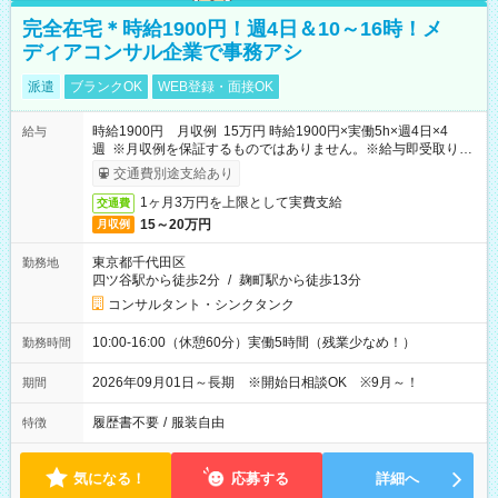
完全在宅＊時給1900円！週4日＆10～16時！メ
ディアコンサル企業で事務アシ
派遣
ブランクOK
WEB登録・面接OK
時給1900円 月収例 15万円 時給1900円×実働5h×週4日×4
給与
週 ※月収例を保証するものではありません。※給与即受取りサ
ービス利用可（利用条件有）
交通費別途支給あり
1ヶ月3万円を上限として実費支給
交通費
15～20万円
月収例
東京都千代田区
勤務地
四ツ谷駅から徒歩2分
/
麹町駅から徒歩13分
コンサルタント・シンクタンク
10:00-16:00（休憩60分）実働5時間（残業少なめ！）
勤務時間
2026年09月01日～長期 ※開始日相談OK ※9月～！
期間
履歴書不要
/
服装自由
特徴
気になる！
応募する
詳細へ