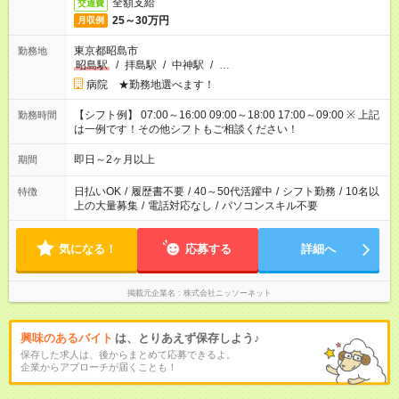
全額支給
交通費
25～30万円
月収例
東京都昭島市
勤務地
昭島駅
/
拝島駅
/
中神駅
/
…
病院 ★勤務地選べます！
【シフト例】 07:00～16:00 09:00～18:00 17:00～09:00 ※ 上記
勤務時間
は一例です！その他シフトもご相談ください！
即日～2ヶ月以上
期間
日払いOK
/
履歴書不要
/
40～50代活躍中
/
シフト勤務
/
10名以
特徴
上の大量募集
/
電話対応なし
/
パソコンスキル不要
気になる！
応募する
詳細へ
掲載元企業名
株式会社ニッソーネット
興味のあるバイト
は、とりあえず保存しよう♪
保存した求人は、後からまとめて応募できるよ。
企業からアプローチが届くことも！