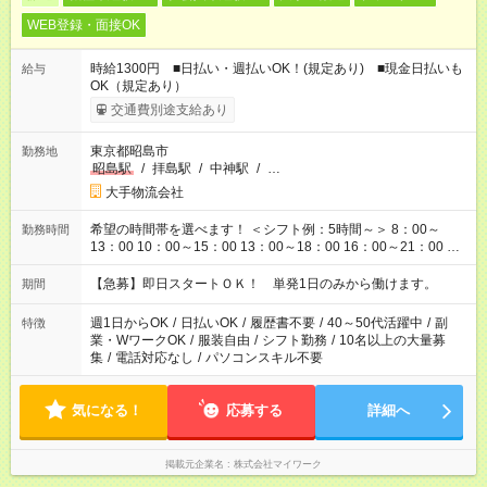
WEB登録・面接OK
時給1300円 ■日払い・週払いOK！(規定あり) ■現金日払いも
給与
OK（規定あり）
交通費別途支給あり
東京都昭島市
勤務地
昭島駅
/
拝島駅
/
中神駅
/
…
大手物流会社
希望の時間帯を選べます！ ＜シフト例：5時間～＞ 8：00～
勤務時間
13：00 10：00～15：00 13：00～18：00 16：00～21：00 ＜
シフト例：8時間～＞ ・10：00～19：00 ・13：00～22：00 ・
22：00～翌6：00 など！是非ご希望をお聞かせください！
【急募】即日スタートＯＫ！ 単発1日のみから働けます。
期間
週1日からOK
/
日払いOK
/
履歴書不要
/
40～50代活躍中
/
副
特徴
業・WワークOK
/
服装自由
/
シフト勤務
/
10名以上の大量募
集
/
電話対応なし
/
パソコンスキル不要
気になる！
応募する
詳細へ
掲載元企業名
株式会社マイワーク