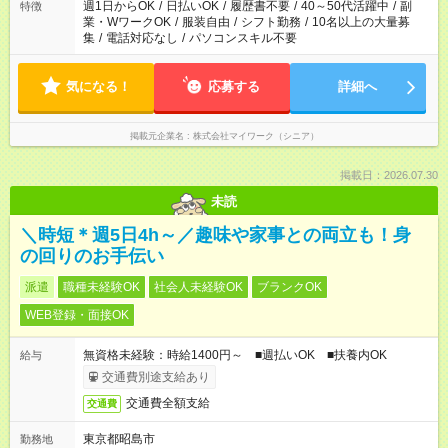
週1日からOK
/
日払いOK
/
履歴書不要
/
40～50代活躍中
/
副
特徴
業・WワークOK
/
服装自由
/
シフト勤務
/
10名以上の大量募
集
/
電話対応なし
/
パソコンスキル不要
気になる！
応募する
詳細へ
掲載元企業名
株式会社マイワーク（シニア）
掲載日：2026.07.30
未読
＼時短＊週5日4h～／趣味や家事との両立も！身
の回りのお手伝い
派遣
職種未経験OK
社会人未経験OK
ブランクOK
WEB登録・面接OK
無資格未経験：時給1400円～ ■週払いOK ■扶養内OK
給与
交通費別途支給あり
交通費全額支給
交通費
東京都昭島市
勤務地