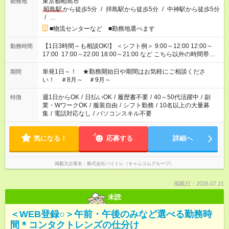
東京都昭島市
勤務地
昭島駅
から徒歩5分
/
拝島駅から徒歩5分
/
中神駅から徒歩5分
/
…
■物流センターなど ■勤務地選べます
【1日3時間～も相談OK!】 ＜シフト例＞ 9:00～12:00 12:00～
勤務時間
17:00 17:00～22:00 18:00～21:00 など こちら以外の時間帯も
お気軽にご相談ください！
単発1日～！ ★勤務開始日や期間はお気軽にご相談くださ
期間
い！ ＃8月～ ＃9月～
週1日からOK
/
日払いOK
/
履歴書不要
/
40～50代活躍中
/
副
特徴
業・WワークOK
/
服装自由
/
シフト勤務
/
10名以上の大量募
集
/
電話対応なし
/
パソコンスキル不要
気になる！
応募する
詳細へ
掲載元企業名
株式会社バイトレ（キャムコムグループ）
掲載日：2026.07.21
未読
＜WEB登録○＞午前・午後のみなど選べる勤務時
間＊コンタクトレンズの仕分け