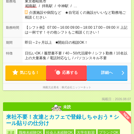
東京都昭島市
勤務地
昭島駅
/
拝島駅
/
中神駅
/
…
介護施設や病院など ★自宅近くの施設がいいなど勤務地ご
相談ください
【シフト例】 07:00～16:00 09:00～18:00 17:00～09:00 ※ 上記
勤務時間
は一例です！その他シフトもご相談ください！
即日～2ヶ月以上 ■開始日の相談OK！
期間
日払いOK
/
履歴書不要
/
40～50代活躍中
/
シフト勤務
/
10名以
特徴
上の大量募集
/
電話対応なし
/
パソコンスキル不要
気になる！
応募する
詳細へ
掲載元企業名
株式会社ニッソーネット
掲載日：2026.08.07
未読
NEW
来社不要！友達とカフェで登録しちゃおう＊シ
ール貼りの仕分け
派遣
職種未経験OK
社会人未経験OK
大学生歓迎
ブランクOK