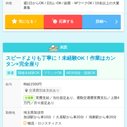
週1日からOK / 日払いOK / 副業・WワークOK / 10名以上の大量
特徴
募集
気になる！
応募する
詳細へ
未読
スピードよりも丁寧に！未経験OK！作業はカン
タン×完全座り
派遣
職種未経験OK
ブランクOK
WEB登録・面接OK
時給1500円
給与
交通費別途支給あり
実費支給／当社規定あり。通勤交通費実費支払／上限4
交通費
万円／月※規定あり
埼玉県加須市
勤務地
加須駅から車10分
/
久喜駅から車20分
/
鴻巣駅から車20分
物流・ロジスティクス