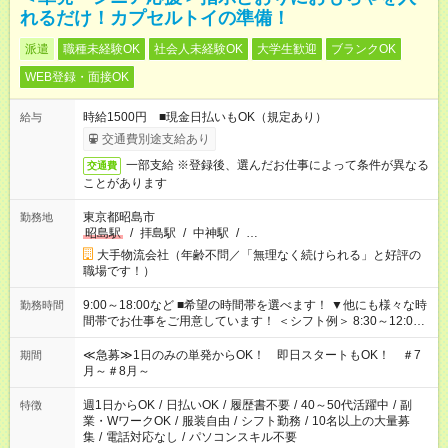
れるだけ！カプセルトイの準備！
派遣
職種未経験OK
社会人未経験OK
大学生歓迎
ブランクOK
WEB登録・面接OK
時給1500円 ■現金日払いもOK（規定あり）
給与
交通費別途支給あり
一部支給 ※登録後、選んだお仕事によって条件が異なる
交通費
ことがあります
東京都昭島市
勤務地
昭島駅
/
拝島駅
/
中神駅
/
…
大手物流会社（年齢不問／「無理なく続けられる」と好評の
職場です！）
9:00～18:00など ■希望の時間帯を選べます！ ▼他にも様々な時
勤務時間
間帯でお仕事をご用意しています！ ＜シフト例＞ 8:30～12:00
17:00～22:00 13:00～22:00 22:00～翌6:00 など
≪急募≫1日のみの単発からOK！ 即日スタートもOK！ ＃7
期間
月～＃8月～
週1日からOK
/
日払いOK
/
履歴書不要
/
40～50代活躍中
/
副
特徴
業・WワークOK
/
服装自由
/
シフト勤務
/
10名以上の大量募
集
/
電話対応なし
/
パソコンスキル不要