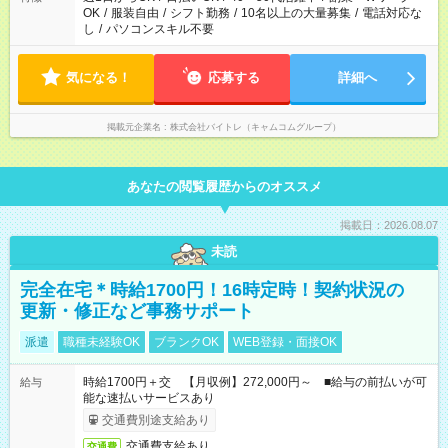
OK
/
服装自由
/
シフト勤務
/
10名以上の大量募集
/
電話対応な
し
/
パソコンスキル不要
気になる！
応募する
詳細へ
掲載元企業名
株式会社バイトレ（キャムコムグループ）
あなたの閲覧履歴からのオススメ
掲載日：2026.08.07
未読
完全在宅＊時給1700円！16時定時！契約状況の
更新・修正など事務サポート
派遣
職種未経験OK
ブランクOK
WEB登録・面接OK
時給1700円＋交 【月収例】272,000円～ ■給与の前払いが可
給与
能な速払いサービスあり
交通費別途支給あり
交通費支給あり
交通費