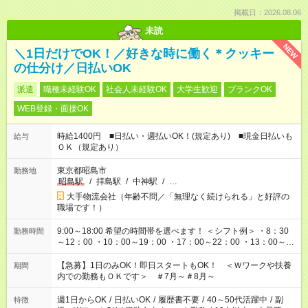
掲載日：2026.08.06
未読
NEW
＼1日だけでOK！／好きな時に働く＊クッキー
の仕分け／日払いOK
派遣
職種未経験OK
社会人未経験OK
大学生歓迎
ブランクOK
WEB登録・面接OK
時給1400円 ■日払い・週払いOK！(規定あり) ■現金日払いも
給与
ＯＫ（規定あり）
東京都昭島市
勤務地
昭島駅
/
拝島駅
/
中神駅
/
…
大手物流会社（年齢不問／「無理なく続けられる」と好評の
職場です！）
9:00～18:00 希望の時間帯を選べます！ ＜シフト例＞ ・8：30
勤務時間
～12：00 ・10：00～19：00 ・17：00～22：00 ・13：00～
22：00 ・22：00～翌6：00 など
【急募】1日のみOK！即日スタートもOK！ ＜Ｗワークや扶養
期間
内での勤務もＯＫです＞ ＃7月～＃8月～
週1日からOK
/
日払いOK
/
履歴書不要
/
40～50代活躍中
/
副
特徴