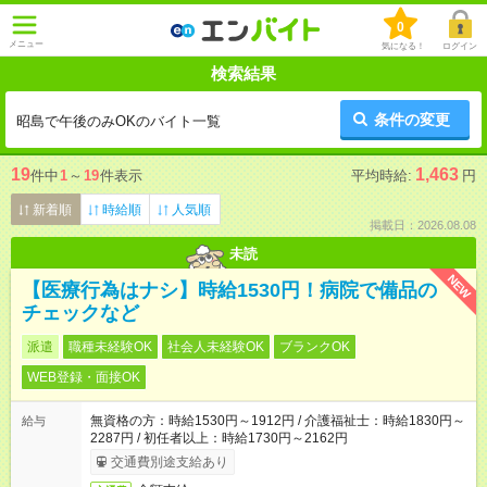
0
メニュー
気になる！
ログイン
検索結果
条件の変更
昭島で午後のみOKのバイト一覧
19
1,463
件中
1
～
19
件表示
平均時給:
円
新着順
時給順
人気順
掲載日：2026.08.08
未読
NEW
【医療行為はナシ】時給1530円！病院で備品の
チェックなど
派遣
職種未経験OK
社会人未経験OK
ブランクOK
WEB登録・面接OK
無資格の方：時給1530円～1912円 / 介護福祉士：時給1830円～
給与
2287円 / 初任者以上：時給1730円～2162円
交通費別途支給あり