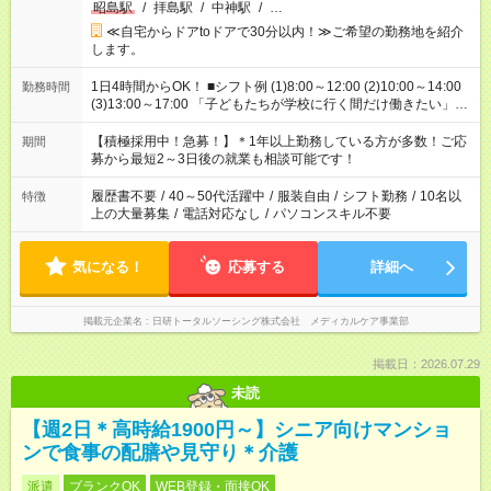
昭島駅
/
拝島駅
/
中神駅
/
…
≪自宅からドアtoドアで30分以内！≫ご希望の勤務地を紹介
します。
1日4時間からOK！ ■シフト例 (1)8:00～12:00 (2)10:00～14:00
勤務時間
(3)13:00～17:00 「子どもたちが学校に行く間だけ働きたい」
「余裕を持って夕飯の準備がしたい」 「午前中は働いて、午後
はプライベートの時間にしたい」 など、ご希望を教えてくださ
【積極採用中！急募！】＊1年以上勤務している方が多数！ご応
期間
いね。 ※Wワーク希望の方へ 今ご覧のお仕事で希望する勤務時
募から最短2～3日後の就業も相談可能です！
間と、もう1つのお仕事の勤務時間。 合計で週40時間を超える
場合は応募できません。
履歴書不要
/
40～50代活躍中
/
服装自由
/
シフト勤務
/
10名以
特徴
上の大量募集
/
電話対応なし
/
パソコンスキル不要
気になる！
応募する
詳細へ
掲載元企業名
日研トータルソーシング株式会社 メディカルケア事業部
掲載日：2026.07.29
未読
【週2日＊高時給1900円～】シニア向けマンショ
ンで食事の配膳や見守り＊介護
派遣
ブランクOK
WEB登録・面接OK