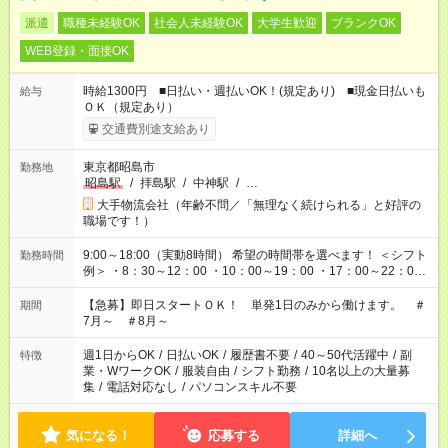
派遣
職種未経験OK
社会人未経験OK
大学生歓迎
ブランクOK
WEB登録・面接OK
時給1300円 ■日払い・週払いOK！(規定あり) ■現金日払いも
給与
ＯＫ（規定あり）
交通費別途支給あり
東京都昭島市
勤務地
昭島駅
/
拝島駅
/
中神駅
/
…
大手物流会社（年齢不問／「無理なく続けられる」と好評の
職場です！）
9:00～18:00（実動8時間） 希望の時間帯を選べます！ ＜シフト
勤務時間
例＞ ・8：30～12：00 ・10：00～19：00 ・17：00～22：00
・13：00～22：00 ・22：00～翌6：00 など
【急募】即日スタートＯＫ！ 単発1日のみから働けます。 ＃
期間
7月～ ＃8月～
週1日からOK
/
日払いOK
/
履歴書不要
/
40～50代活躍中
/
副
特徴
業・WワークOK
/
服装自由
/
シフト勤務
/
10名以上の大量募
集
/
電話対応なし
/
パソコンスキル不要
気になる！
応募する
詳細へ