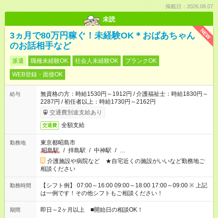
掲載日：2026.08.07
未読
NEW
3ヵ月で80万円稼ぐ！未経験OK＊おばあちゃん
のお話相手など
派遣
職種未経験OK
社会人未経験OK
ブランクOK
WEB登録・面接OK
無資格の方：時給1530円～1912円 / 介護福祉士：時給1830円～
給与
2287円 / 初任者以上：時給1730円～2162円
交通費別途支給あり
全額支給
交通費
東京都昭島市
勤務地
昭島駅
/
拝島駅
/
中神駅
/
…
介護施設や病院など ★自宅近くの施設がいいなど勤務地ご
相談ください
【シフト例】 07:00～16:00 09:00～18:00 17:00～09:00 ※ 上記
勤務時間
は一例です！その他シフトもご相談ください！
即日～2ヶ月以上 ■開始日の相談OK！
期間