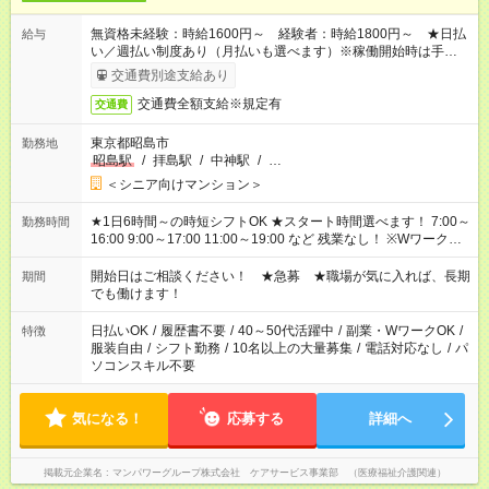
無資格未経験：時給1600円～ 経験者：時給1800円～ ★日払
給与
い／週払い制度あり（月払いも選べます）※稼働開始時は手続き
完了次第のお支払いとなります。
交通費別途支給あり
交通費全額支給※規定有
交通費
東京都昭島市
勤務地
昭島駅
/
拝島駅
/
中神駅
/
…
＜シニア向けマンション＞
★1日6時間～の時短シフトOK ★スタート時間選べます！ 7:00～
勤務時間
16:00 9:00～17:00 11:00～19:00 など 残業なし！ ※Wワークの
場合、他のお仕事と合わせ週40時間超の就業はご案内できませ
ん ※法令に基づき、週20時間以上勤務は社会保険への加入対象
開始日はご相談ください！ ★急募 ★職場が気に入れば、長期
期間
となります ※労働者派遣法（日雇い派遣の原則禁止）により、
でも働けます！
短時間・短期間の就業はご案内が難しい場合があります
日払いOK
/
履歴書不要
/
40～50代活躍中
/
副業・WワークOK
/
特徴
服装自由
/
シフト勤務
/
10名以上の大量募集
/
電話対応なし
/
パ
ソコンスキル不要
気になる！
応募する
詳細へ
掲載元企業名
マンパワーグループ株式会社 ケアサービス事業部 （医療福祉介護関連）