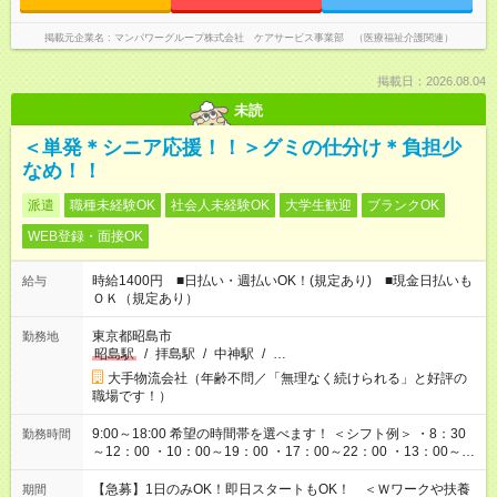
掲載元企業名
マンパワーグループ株式会社 ケアサービス事業部 （医療福祉介護関連）
掲載日：2026.08.04
未読
＜単発＊シニア応援！！＞グミの仕分け＊負担少
なめ！！
派遣
職種未経験OK
社会人未経験OK
大学生歓迎
ブランクOK
WEB登録・面接OK
時給1400円 ■日払い・週払いOK！(規定あり) ■現金日払いも
給与
ＯＫ（規定あり）
東京都昭島市
勤務地
昭島駅
/
拝島駅
/
中神駅
/
…
大手物流会社（年齢不問／「無理なく続けられる」と好評の
職場です！）
9:00～18:00 希望の時間帯を選べます！ ＜シフト例＞ ・8：30
勤務時間
～12：00 ・10：00～19：00 ・17：00～22：00 ・13：00～
22：00 ・22：00～翌6：00 など
【急募】1日のみOK！即日スタートもOK！ ＜Ｗワークや扶養
期間