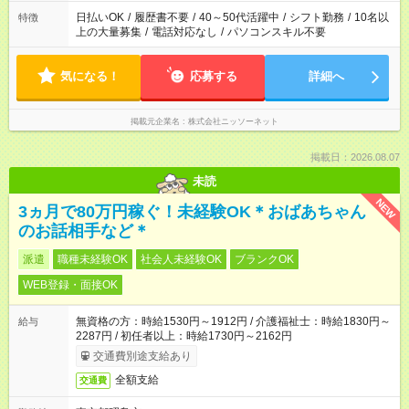
日払いOK
/
履歴書不要
/
40～50代活躍中
/
シフト勤務
/
10名以
特徴
上の大量募集
/
電話対応なし
/
パソコンスキル不要
気になる！
応募する
詳細へ
掲載元企業名
株式会社ニッソーネット
掲載日：2026.08.07
未読
NEW
3ヵ月で80万円稼ぐ！未経験OK＊おばあちゃん
のお話相手など＊
派遣
職種未経験OK
社会人未経験OK
ブランクOK
WEB登録・面接OK
無資格の方：時給1530円～1912円 / 介護福祉士：時給1830円～
給与
2287円 / 初任者以上：時給1730円～2162円
交通費別途支給あり
全額支給
交通費