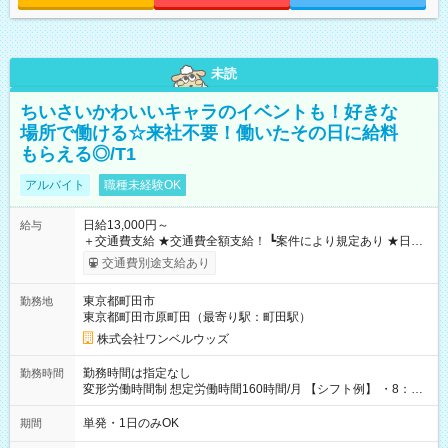
未読
ちいさいかわいいキャラのイベントも！好きな
場所で働ける☆来社不要！働いたその日に給料
もらえる◎/T1
アルバイト
職種未経験OK
日給13,000円～
給与
＋交通費支給 ★交通費全額支給！ ┗案件により規定あり ★日払
いOK！（規定あり） ┗働いたその日に現金GET♪ お仕事後はコ
交通費別途支給あり
ンビニATMから 日払い分を引き落とせます！ 【試用期間】試
用期間なし
東京都町田市
勤務地
東京都町田市原町田（最寄り駅：町田駅）
株式会社ワンベルウッズ
勤務時間は指定なし
勤務時間
変形労働時間制 想定労働時間160時間/月 【シフト例】 ・8：00
～21：00
単発・1日のみOK
期間