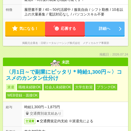
間と、もう1つのお仕事の勤務時間。 合計で週40時間を超える
場合は応募できません。
履歴書不要
/
40～50代活躍中
/
服装自由
/
シフト勤務
/
10名以
特徴
上の大量募集
/
電話対応なし
/
パソコンスキル不要
気になる！
応募する
詳細へ
掲載元企業名
日研トータルソーシング株式会社 メディカルケア事業部
掲載日：2026.07.24
未読
〈月1日～で副業にピッタリ＊時給1,300円～〉コ
スメのカンタン仕分け
派遣
職種未経験OK
社会人未経験OK
大学生歓迎
ブランクOK
WEB登録・面接OK
時給1,300円～1,875円
給与
交通費別途支給あり
■ 交通費規定内支給 ※派遣先による
交通費