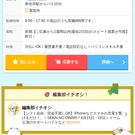
和光市駅からバス10分
製造外
8:00～17:30 ※表記のうち実働8時間です。
勤務時間
長期【ご応募から1週間以内(最短2日目)のスピード就業が可能】
期間
即日～
日払いOK
/
履歴書不要
/
電話対応なし
/
パソコンスキル不要
特徴
気になる！
応募する
詳細へ
編集部イチオシ
【シフト自由・現金手渡しOK】iPhoneなどスマホの充電を繋
げるだけ！、＜SEKAI NO OWARI＊8月15日・16日＞ドーム
公演のサポートバイトなど
(8/10UP!)