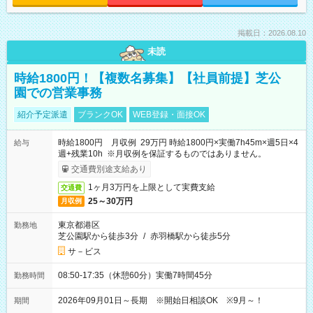
掲載日：2026.08.10
未読
時給1800円！【複数名募集】【社員前提】芝公
園での営業事務
紹介予定派遣
ブランクOK
WEB登録・面接OK
時給1800円 月収例 29万円 時給1800円×実働7h45m×週5日×4
給与
週+残業10h ※月収例を保証するものではありません。
交通費別途支給あり
1ヶ月3万円を上限として実費支給
交通費
25～30万円
月収例
東京都港区
勤務地
芝公園駅から徒歩3分
/
赤羽橋駅から徒歩5分
サ－ビス
08:50-17:35（休憩60分）実働7時間45分
勤務時間
2026年09月01日～長期 ※開始日相談OK ※9月～！
期間