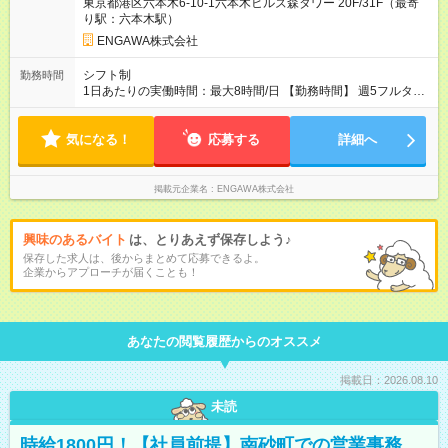
東京都港区六本木6-10-1六本木ヒルズ森タワー 20F/31F（最寄
給1,250円×8h×20日） ※高時給1,500円の場合、月収24万円も可
り駅：六本木駅）
能です！ 【試用期間】試用期間なし
ENGAWA株式会社
シフト制
勤務時間
1日あたりの実働時間：最大8時間/日 【勤務時間】 週5フルタイ
ム、または、少なくとも週4日/28h以上の勤務 【シフト】 1ヶ月
ごとに決定します。 決定後も、急なご病気や学校行事などでの
気になる！
出勤調整は柔軟に対応します。 【残業】ほぼありません。 【服
応募する
詳細へ
装】自由です。
掲載元企業名
ENGAWA株式会社
興味のあるバイト
は、とりあえず保存しよう♪
保存した求人は、後からまとめて応募できるよ。
企業からアプローチが届くことも！
あなたの閲覧履歴からのオススメ
掲載日：2026.08.10
未読
時給1800円！【社員前提】南砂町での営業事務