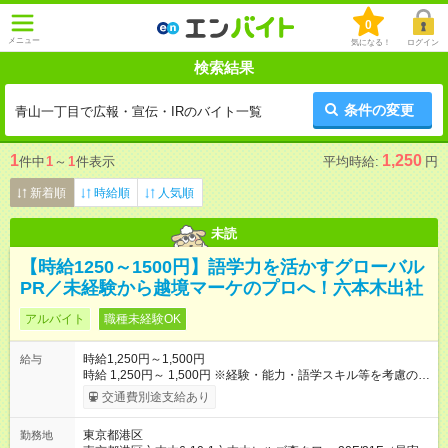
0
メニュー
気になる！
ログイン
検索結果
条件の変更
青山一丁目で広報・宣伝・IRのバイト一覧
1
1,250
件中
1
～
1
件表示
平均時給:
円
新着順
時給順
人気順
未読
【時給1250～1500円】語学力を活かすグローバル
PR／未経験から越境マーケのプロへ！六本木出社
アルバイト
職種未経験OK
時給1,250円～1,500円
給与
時給 1,250円～ 1,500円 ※経験・能力・語学スキル等を考慮の
上、決定いたします。 ※昇給制度あり（実績に応じて時給アッ
交通費別途支給あり
プ！） ※試用期間なし 【月収例】 ◆週4日・フルタイム（月16
日勤務）の場合 ⇒月収 160,000円（時給1,250円×8h×16日） ◆
東京都港区
勤務地
週5日・フルタイム（月20日勤務）の場合 ⇒月収 200,000円（時