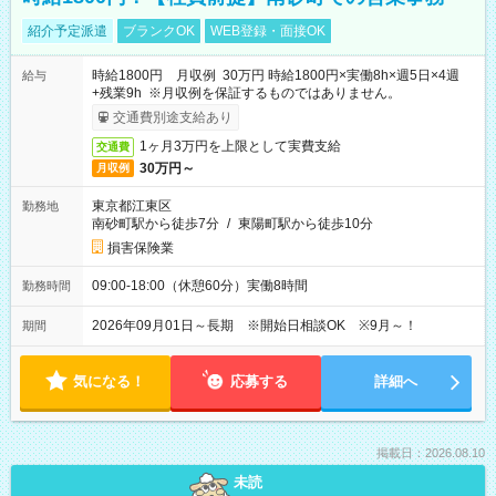
紹介予定派遣
ブランクOK
WEB登録・面接OK
時給1800円 月収例 30万円 時給1800円×実働8h×週5日×4週
給与
+残業9h ※月収例を保証するものではありません。
交通費別途支給あり
1ヶ月3万円を上限として実費支給
交通費
30万円～
月収例
東京都江東区
勤務地
南砂町駅から徒歩7分
/
東陽町駅から徒歩10分
損害保険業
09:00-18:00（休憩60分）実働8時間
勤務時間
2026年09月01日～長期 ※開始日相談OK ※9月～！
期間
気になる！
応募する
詳細へ
掲載日：2026.08.10
未読