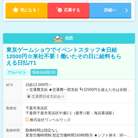
気になる！
応募する
詳細へ
未読
東京ゲームショウでイベントスタッフ★日給
12000円☆来社不要！働いたその日に給料もら
える日払/T1
アルバイト
職種未経験OK
日給12,000円～
給与
＋交通費支給 ★交通費一部支給 ┗1日500円を超えた分は全額支
給！ ※往復500円以内の方は自己負担となります ★日払いOK！
交通費別途支給あり
（規定あり） ┗働いたその日に現金GET♪ お仕事後はコンビニ
ATMから 日払い分を引き落とせます！ 【試用期間】試用期間
千葉市美浜区
勤務地
なし
千葉県千葉市美浜区中瀬2-1（最寄り駅：海浜幕張駅）
株式会社ワンベルウッズ
勤務時間は指定なし
勤務時間
変形労働時間制 想定労働時間160時間/月 ★シフト例 8：30～