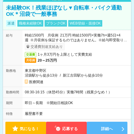
未経験OK！残業ほぼなし▼自転車・バイク通勤
OK＊沼袋で一般事務
派遣
職種未経験OK
ブランクOK
WEB登録・面接OK
時給1500円 月収例 21万円 時給1500円×実働7h×週5日×4
給与
週 ※月収例を保証するものではありません。※給与即受取りサ
ービス利用可（利用条件有）
交通費別途支給あり
1ヶ月3万円を上限として実費支給
交通費
20～25万円
月収例
東京都中野区
勤務地
沼袋駅から徒歩13分
/
新江古田駅から徒歩10分
医療関連
08:30-16:15（休憩45分）実働7時間（残業少なめ！）
勤務時間
即日～長期 ※開始日相談OK
期間
履歴書不要
特徴
気になる！
応募する
詳細へ