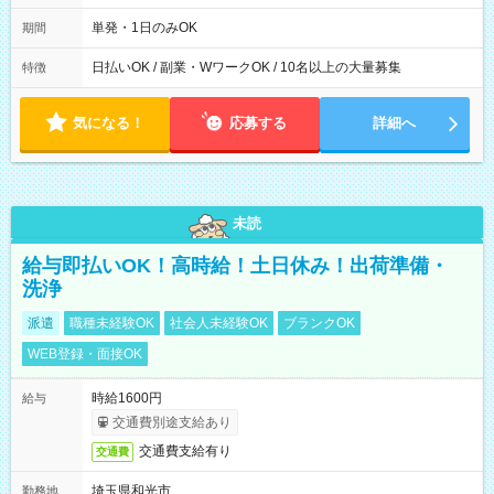
19：00
単発・1日のみOK
期間
日払いOK / 副業・WワークOK / 10名以上の大量募集
特徴
気になる！
応募する
詳細へ
未読
給与即払いOK！高時給！土日休み！出荷準備・
洗浄
派遣
職種未経験OK
社会人未経験OK
ブランクOK
WEB登録・面接OK
時給1600円
給与
交通費別途支給あり
交通費支給有り
交通費
埼玉県和光市
勤務地