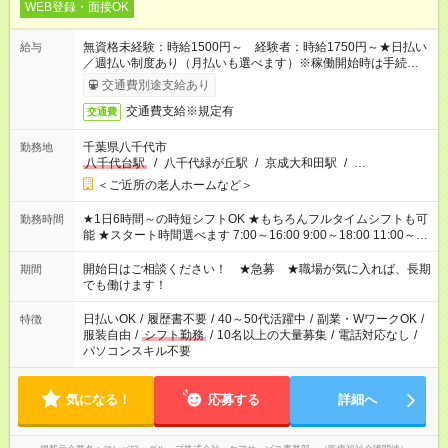
WEB登録・面接OK
無資格未経験：時給1500円～ 経験者：時給1750円～★日払い
給与
／週払い制度あり（月払いも選べます）※稼働開始時は手続き完
了次第のお支払いとなります。
交通費別途支給あり
交通費支給※規定有
交通費
千葉県八千代市
勤務地
八千代台駅
/
八千代緑が丘駅
/
京成大和田駅
/
…
＜ご近所の老人ホームなど＞
★1日6時間～の時短シフトOK ★もちろんフルタイムシフトも可
勤務時間
能 ★スタート時間選べます 7:00～16:00 9:00～18:00 11:00～
20:00 など 残業なし！ ※Wワークの場合、他のお仕事と合わせ
週40時間超の就業はご案内できません ※法令に基づき、週20時
開始日はご相談ください！ ★急募 ★職場が気に入れば、長期
期間
間以上勤務は社会保険への加入対象となります ※労働者派遣法
でも働けます！
（日雇い派遣の原則禁止）により、短時間・短期間の就業はご
案内が難しい場合があります
日払いOK
/
履歴書不要
/
40～50代活躍中
/
副業・WワークOK
/
特徴
服装自由
/
シフト勤務
/
10名以上の大量募集
/
電話対応なし
/
パソコンスキル不要
気になる！
応募する
詳細へ