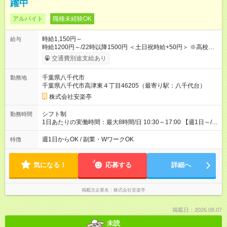
躍中
アルバイト
職種未経験OK
時給1,150円～
給与
時給1200円～/22時以降1500円 ＜土日祝時給+50円＞ ※高校生
時給1150円 【試用期間】試用期間あり 試用期間の長さ：12ヶ
交通費別途支給あり
月 雇用形態、給与は本採用時と同じです。 ※最大12ヶ月の間
で、合計30時間の試用期間（研修期間）があります。
千葉県八千代市
勤務地
千葉県八千代市高津東４丁目46205（最寄り駅：八千代台）
株式会社安楽亭
シフト制
勤務時間
1日あたりの実働時間：最大8時間/日 10:30～17:00 【週1日～/1
日3時間～OK！】 ＊レギュラー勤務ももちろん大歓迎！ 「子ど
ものお迎えまでの時間」 「ランチタイムだけ」 など、家庭の予
週1日からOK / 副業・WワークOK
特徴
定に合わせやすいシフト制！ ※ディナータイムの勤務希望も相
談可能◎
気になる！
応募する
詳細へ
掲載元企業名
株式会社安楽亭
掲載日：2026.08.07
未読