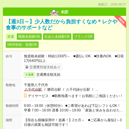
掲載日：2026.08.07
未読
NEW
【週3日～】少人数だから負担すくなめ＊レクや
食事のサポートなど
派遣
職種未経験OK
社会人未経験OK
ブランクOK
WEB登録・面接OK
無資格未経験：時給1330円～ ■週払いOK ■扶養内OK ■日収
給与
1万640円以上
交通費別途支給あり
交通費全額支給
交通費
千葉県八千代市
勤務地
八千代台駅
/
勝田台駅
/
八千代緑が丘駅
/
…
デイサービス ■勤務地選べます！お気軽にご相談ください！
9:00～18:00（休憩60分） ■ご希望があれば下記シフトもOK！
勤務時間
早番 7:00～16:00 遅番 10:00～19:00 「家族と休みを合わせた
い」 「余裕を持って夕飯の準備がしたい」 「できれば残業はし
たくない」 など、ご希望を教えてくださいね。 ※Wワーク希望
【現在も積極採用中！急募！】2カ月～ ■ご応募から最短2～3
期間
の方へ 今ご覧のお仕事で希望する勤務時間と、もう1つのお仕事
日後の就業も相談可能です！
の勤務時間。 合計で週40時間を超える場合は応募できません。