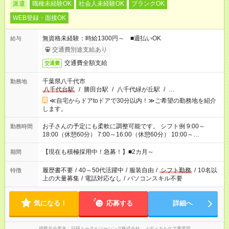
派遣
職種未経験OK
社会人未経験OK
ブランクOK
WEB登録・面接OK
無資格未経験：時給1300円～ ■週払いOK
給与
交通費別途支給あり
交通費全額支給
交通費
千葉県八千代市
勤務地
八千代台駅
/
勝田台駅
/
八千代緑が丘駅
/
…
≪自宅からドアtoドアで30分以内！≫ご希望の勤務地を紹介
します。
お子さんの予定にも柔軟に調整可能です。 シフト例 9:00～
勤務時間
18:00（休憩60分） 7:00～16:00（休憩60分） 10:00～
19:00（休憩60分） ※Wワーク希望の方へ 今ご覧のお仕事で希
望する勤務時間と、もう1つのお仕事の勤務時間の合計が 週40
【現在も積極採用中！急募！】■2カ月～
期間
時間を超えなければOKです。
履歴書不要
/
40～50代活躍中
/
服装自由
/
シフト勤務
/
10名以
特徴
上の大量募集
/
電話対応なし
/
パソコンスキル不要
気になる！
応募する
詳細へ
掲載元企業名
日研トータルソーシング株式会社 メディカルケア事業部