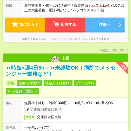
履歴書不要
/
40～50代活躍中
/
服装自由
/
シフト勤務
/
10名以
特徴
上の大量募集
/
電話対応なし
/
パソコンスキル不要
気になる！
応募する
詳細へ
掲載元企業名
日研トータルソーシング株式会社 メディカルケア事業部
掲載日：2026.08.07
未読
NEW
≪時短×週4日5h～≫未経験OK！病院でメッセ
ンジャー業務など！
派遣
職種未経験OK
社会人未経験OK
ブランクOK
WEB登録・面接OK
無資格未経験：時給1300円～ ■週払いOK ■扶養内OK
給与
交通費別途支給あり
交通費全額支給
交通費
千葉県八千代市
勤務地