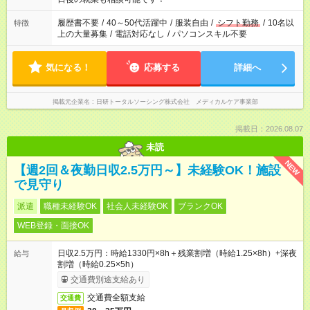
の勤務時間。 合計で週40時間を超える場合は応募できません。
履歴書不要
/
40～50代活躍中
/
服装自由
/
シフト勤務
/
10名以
特徴
上の大量募集
/
電話対応なし
/
パソコンスキル不要
気になる！
応募する
詳細へ
掲載元企業名
日研トータルソーシング株式会社 メディカルケア事業部
掲載日：2026.08.07
未読
NEW
【週2回＆夜勤日収2.5万円～】未経験OK！施設
で見守り
派遣
職種未経験OK
社会人未経験OK
ブランクOK
WEB登録・面接OK
日収2.5万円：時給1330円×8h＋残業割増（時給1.25×8h）+深夜
給与
割増（時給0.25×5h）
交通費別途支給あり
交通費全額支給
交通費