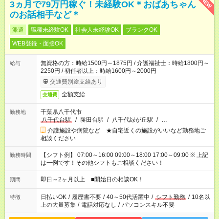
NEW
3ヵ月で79万円稼ぐ！未経験OK＊おばあちゃん
のお話相手など＊
派遣
職種未経験OK
社会人未経験OK
ブランクOK
WEB登録・面接OK
無資格の方：時給1500円～1875円 / 介護福祉士：時給1800円～
給与
2250円 / 初任者以上：時給1600円～2000円
交通費別途支給あり
全額支給
交通費
千葉県八千代市
勤務地
八千代台駅
/
勝田台駅
/
八千代緑が丘駅
/
…
介護施設や病院など ★自宅近くの施設がいいなど勤務地ご
相談ください
【シフト例】 07:00～16:00 09:00～18:00 17:00～09:00 ※ 上記
勤務時間
は一例です！その他シフトもご相談ください！
即日～2ヶ月以上 ■開始日の相談OK！
期間
日払いOK
/
履歴書不要
/
40～50代活躍中
/
シフト勤務
/
10名以
特徴
上の大量募集
/
電話対応なし
/
パソコンスキル不要