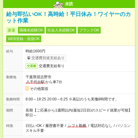
未読
給与即払いOK！高時給！平日休み！ワイヤーのカ
ット作業
派遣
職種未経験OK
社会人未経験OK
ブランクOK
WEB登録・面接OK
時給1600円
給与
交通費別途支給あり
交通費支給有り
交通費
千葉県習志野市
勤務地
八千代台駅
から車7分
その他製造
8:00～18:25 20:00～6:25 ※表記のうち実働8時間です。
勤務時間
長期【ご応募から1週間以内(最短2日目)のスピード就業が可能】
期間
即日～
日払いOK
/
履歴書不要
/
シフト勤務
/
電話対応なし
/
パソコン
特徴
スキル不要