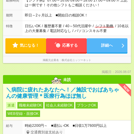
【シフト例】 07:00～16:00 09:00～18:00 17:00～09:00 ※ 上記
勤務時間
は一例です！その他シフトもご相談ください！
即日～2ヶ月以上 ■開始日の相談OK！
期間
日払いOK
/
履歴書不要
/
40～50代活躍中
/
シフト勤務
/
10名以
特徴
上の大量募集
/
電話対応なし
/
パソコンスキル不要
気になる！
応募する
詳細へ
掲載元企業名
株式会社ニッソーネット
掲載日：2026.08.07
未読
NEW
＼病院に疲れたあなたへ！／施設でおばあちゃ
んの健康管理＊医療行為ほぼ無し
派遣
職種未経験OK
社会人未経験OK
ブランクOK
WEB登録・面接OK
時給2200円～ ■週払いOK ■日収1万7600円以上
給与
交通費別途支給あり