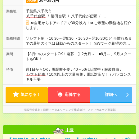
20～25万円
月収例
千葉県八千代市
勤務地
八千代台駅
/
勝田台駅
/
八千代緑が丘駅
/
…
≪自宅からドアtoドアで30分以内！≫ご希望の勤務地を紹介
します。
▽シフト例 ・16:30～翌9:30 ・16:30～翌10:30など ※慣れるま
勤務時間
での最初のうちは日勤からのスタート！ ※Wワーク希望の方へ
今ご覧のお仕事で希望する勤務時間と、もう1つのお仕事の勤務
時間。 合計で週40時間を超える場合は応募できません。
【8月中のスタートOK！急募！】2カ月～ ■8月～、9月スター
期間
トもOK！
週1日からOK
/
履歴書不要
/
40～50代活躍中
/
服装自由
/
特徴
シフト勤務
/
10名以上の大量募集
/
電話対応なし
/
パソコンス
キル不要
気になる！
応募する
詳細へ
掲載元企業名
日研トータルソーシング株式会社 メディカルケア事業部
未読