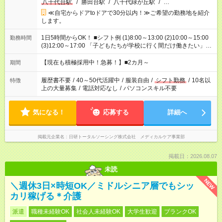
八千代台駅
/
勝田台駅
/
八千代緑が丘駅
/
…
≪自宅からドアtoドアで30分以内！≫ご希望の勤務地を紹介
します。
1日5時間からOK！ ■シフト例 (1)8:00～13:00 (2)10:00～15:00
勤務時間
(3)12:00～17:00 「子どもたちが学校に行く間だけ働きたい」
「余裕を持って夕飯の準備がしたい」 「午前中は働いて、午後
はプライベートの時間にしたい」 など、ご希望を教えてくださ
【現在も積極採用中！急募！】■2カ月～
期間
いね。 ※Wワーク希望の方へ 今ご覧のお仕事で希望する勤務時
間と、もう1つのお仕事の勤務時間。 合計で週40時間を超える
履歴書不要
/
40～50代活躍中
/
服装自由
/
シフト勤務
/
10名以
特徴
場合は応募できません。
上の大量募集
/
電話対応なし
/
パソコンスキル不要
気になる！
応募する
詳細へ
掲載元企業名
日研トータルソーシング株式会社 メディカルケア事業部
掲載日：2026.08.07
未読
NEW
＼週休3日×時短OK／ミドルシニア層でもシッ
カリ稼げる＊介護
派遣
職種未経験OK
社会人未経験OK
大学生歓迎
ブランクOK