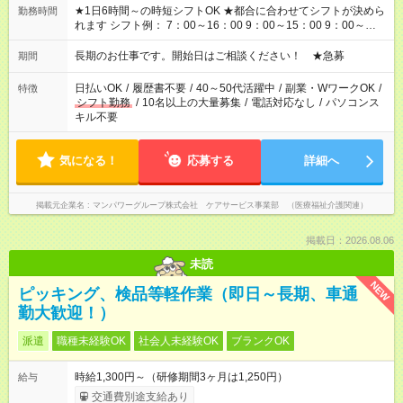
★1日6時間～の時短シフトOK ★都合に合わせてシフトが決めら
勤務時間
れます シフト例： 7：00～16：00 9：00～15：00 9：00～
18：00 11：00～20：00 など ※Wワークの場合、他のお仕事と
合わせ週40時間超の就業はご案内できません ※法令に基づき、
長期のお仕事です。開始日はご相談ください！ ★急募
期間
週20時間以上勤務は社会保険への加入対象となります ※労働者
派遣法（日雇い派遣の原則禁止）により、短時間・短期間の就
日払いOK
/
履歴書不要
/
40～50代活躍中
/
副業・WワークOK
/
特徴
業はご案内が難しい場合があります
シフト勤務
/
10名以上の大量募集
/
電話対応なし
/
パソコンス
キル不要
気になる！
応募する
詳細へ
掲載元企業名
マンパワーグループ株式会社 ケアサービス事業部 （医療福祉介護関連）
掲載日：2026.08.06
未読
NEW
ピッキング、検品等軽作業（即日～長期、車通
勤大歓迎！）
派遣
職種未経験OK
社会人未経験OK
ブランクOK
時給1,300円～（研修期間3ヶ月は1,250円）
給与
交通費別途支給あり