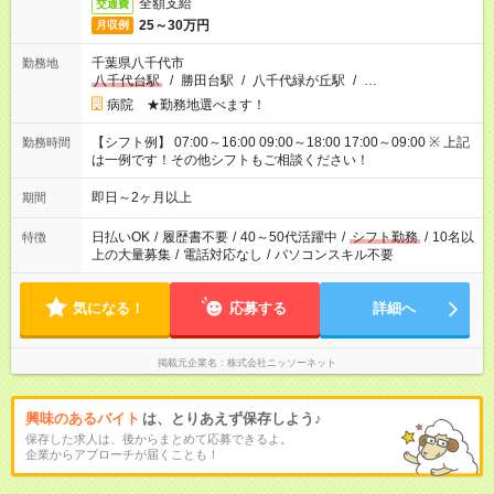
全額支給
交通費
25～30万円
月収例
千葉県八千代市
勤務地
八千代台駅
/
勝田台駅
/
八千代緑が丘駅
/
…
病院 ★勤務地選べます！
【シフト例】 07:00～16:00 09:00～18:00 17:00～09:00 ※ 上記
勤務時間
は一例です！その他シフトもご相談ください！
即日～2ヶ月以上
期間
日払いOK
/
履歴書不要
/
40～50代活躍中
/
シフト勤務
/
10名以
特徴
上の大量募集
/
電話対応なし
/
パソコンスキル不要
気になる！
応募する
詳細へ
掲載元企業名
株式会社ニッソーネット
興味のあるバイト
は、とりあえず保存しよう♪
保存した求人は、後からまとめて応募できるよ。
企業からアプローチが届くことも！