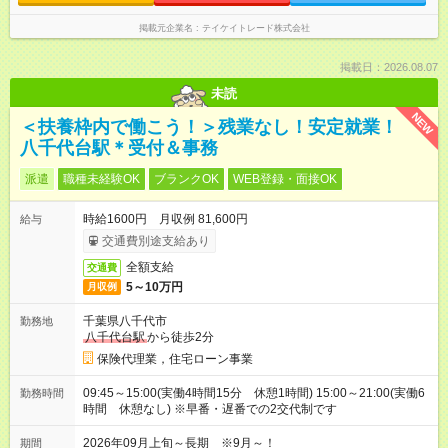
掲載元企業名
テイケイトレード株式会社
掲載日：2026.08.07
未読
NEW
＜扶養枠内で働こう！＞残業なし！安定就業！
八千代台駅＊受付＆事務
派遣
職種未経験OK
ブランクOK
WEB登録・面接OK
時給1600円 月収例 81,600円
給与
交通費別途支給あり
全額支給
交通費
5～10万円
月収例
千葉県八千代市
勤務地
八千代台駅
から徒歩2分
保険代理業，住宅ローン事業
09:45～15:00(実働4時間15分 休憩1時間) 15:00～21:00(実働6
勤務時間
時間 休憩なし) ※早番・遅番での2交代制です
2026年09月上旬～長期 ※9月～！
期間