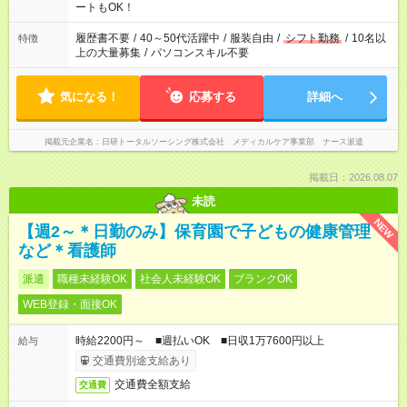
ーク希望の方へ 今ご覧のお仕事で希望する勤務時間と、もう1つ
ートもOK！
のお仕事の勤務時間。 合計で週40時間を超える場合は応募でき
ません
履歴書不要
/
40～50代活躍中
/
服装自由
/
シフト勤務
/
10名以
特徴
上の大量募集
/
パソコンスキル不要
気になる！
応募する
詳細へ
掲載元企業名
日研トータルソーシング株式会社 メディカルケア事業部 ナース派遣
掲載日：2026.08.07
未読
NEW
【週2～＊日勤のみ】保育園で子どもの健康管理
など＊看護師
派遣
職種未経験OK
社会人未経験OK
ブランクOK
WEB登録・面接OK
時給2200円～ ■週払いOK ■日収1万7600円以上
給与
交通費別途支給あり
交通費全額支給
交通費