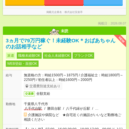
掲載元企業名
株式会社安楽亭
掲載日：2026.08.07
未読
NEW
3ヵ月で79万円稼ぐ！未経験OK＊おばあちゃん
のお話相手など
派遣
職種未経験OK
社会人未経験OK
ブランクOK
WEB登録・面接OK
無資格の方：時給1500円～1875円 / 介護福祉士：時給1800円～
給与
2250円 / 初任者以上：時給1600円～2000円
交通費別途支給あり
全額支給
交通費
千葉県八千代市
勤務地
八千代台駅
/
勝田台駅
/
八千代緑が丘駅
/
…
介護施設や病院など ★自宅近くの施設がいいなど勤務地ご
相談ください