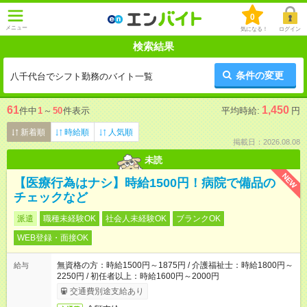
0
メニュー
気になる！
ログイン
検索結果
条件の変更
八千代台でシフト勤務のバイト一覧
61
1,450
件中
1
～
50
件表示
平均時給:
円
新着順
時給順
人気順
掲載日：2026.08.08
未読
NEW
【医療行為はナシ】時給1500円！病院で備品の
チェックなど
派遣
職種未経験OK
社会人未経験OK
ブランクOK
WEB登録・面接OK
無資格の方：時給1500円～1875円 / 介護福祉士：時給1800円～
給与
2250円 / 初任者以上：時給1600円～2000円
交通費別途支給あり