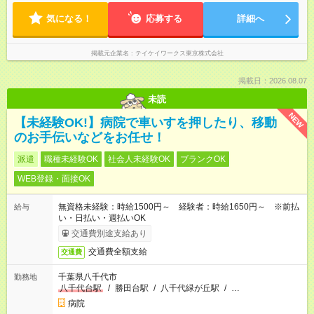
気になる！
応募する
詳細へ
掲載元企業名
テイケイワークス東京株式会社
掲載日：2026.08.07
未読
NEW
【未経験OK!】病院で車いすを押したり、移動
のお手伝いなどをお任せ！
派遣
職種未経験OK
社会人未経験OK
ブランクOK
WEB登録・面接OK
無資格未経験：時給1500円～ 経験者：時給1650円～ ※前払
給与
い・日払い・週払いOK
交通費別途支給あり
交通費全額支給
交通費
千葉県八千代市
勤務地
八千代台駅
/
勝田台駅
/
八千代緑が丘駅
/
…
病院