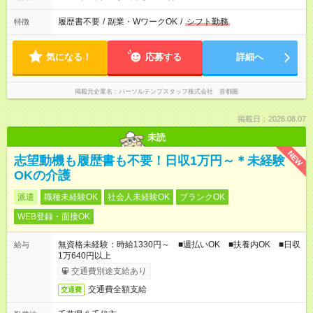
履歴書不要
/
副業・WワークOK
/
シフト勤務
特徴
気になる！
応募する
詳細へ
掲載元企業名
パーソルテンプスタッフ株式会社 首都圏
掲載日：2026.08.07
未読
NEW
志望動機も履歴書も不要！日収1万円～＊未経験
OKの介護
派遣
職種未経験OK
社会人未経験OK
ブランクOK
WEB登録・面接OK
無資格未経験：時給1330円～ ■週払いOK ■扶養内OK ■日収
給与
1万640円以上
交通費別途支給あり
交通費全額支給
交通費