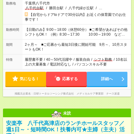
千葉県八千代市
勤務地
八千代台駅
/
勝田台駅
/
八千代緑が丘駅
/
…
【自宅からドアtoドアで30分以内】お近くの保育園でのお仕
事です！
【日勤のみ】9:00～18:00（休憩60分） ■ご希望があればその他
勤務時間
シフトもOK！ （例）8:30～17:30 10:00～19:00 など
「家族とお休みを合わせたい」 「余裕を持って夕飯の準備がし
たい」 「できれば残業はしたくない」 など、ご希望があれば教
2ヶ月～ ■ご応募から最短3日後に開始可能 9月～、10月スタ
期間
えてくださいね。 ※Wワーク希望の方へ 今ご覧のお仕事で希望
ートもOK！
する勤務時間と、もう1つのお仕事の勤務時間。 合計で週40時
間を超える場合は応募できません
履歴書不要
/
40～50代活躍中
/
服装自由
/
シフト勤務
/
10名以
特徴
上の大量募集
/
電話対応なし
/
パソコンスキル不要
気になる！
応募する
詳細へ
掲載元企業名
日研トータルソーシング株式会社 メディカルケア事業部 ナース派遣
未読
安楽亭 八千代高津店のランチホールスタッフ／
週1日～・短時間OK！扶養内可★主婦（主夫）活