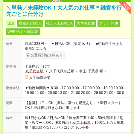
NEW
＼単発／未経験OK！大人気のお仕事＊雑貨を行
先ごとに仕分け
派遣
職種未経験OK
社会人未経験OK
大学生歓迎
ブランクOK
WEB登録・面接OK
時給1333円～ ▼日払いOK（規定あり） ■初勤務手当あり
給与
※規定による
交通費別途支給あり
千葉県八千代市
勤務地
八千代台駅
/
八千代緑が丘駅
/
村上(千葉県)駅
/
…
大手物流企業
▼勤務時間例▼ 8:30～17:30 9:00～17:00 9:00～18:00 10:00～
勤務時間
19:00 11:00～20:00 13:00～21:00 20:00～29:00 21:00～30:00
22:00～31:00 上記以外にもシフトパターンあり！ 短時間の勤務
もご紹介できる場合があるのでご相談ください！ ご都合に合わ
【急募】1日～OK（業法に基づく規定あり）＊即日スタート
期間
せてお仕事をご案内します＾＾
OK！登録後は好きな時に働けます！
週1日からOK
/
日払いOK
/
履歴書不要
/
40～50代活躍中
/
副
特徴
業・WワークOK
/
服装自由
/
シフト勤務
/
10名以上の大量募
集
/
電話対応なし
/
パソコンスキル不要