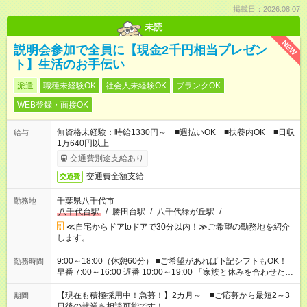
掲載日：2026.08.07
未読
NEW
説明会参加で全員に【現金2千円相当プレゼン
ト】生活のお手伝い
派遣
職種未経験OK
社会人未経験OK
ブランクOK
WEB登録・面接OK
無資格未経験：時給1330円～ ■週払いOK ■扶養内OK ■日収
給与
1万640円以上
交通費別途支給あり
交通費全額支給
交通費
千葉県八千代市
勤務地
八千代台駅
/
勝田台駅
/
八千代緑が丘駅
/
…
≪自宅からドアtoドアで30分以内！≫ご希望の勤務地を紹介
します。
9:00～18:00（休憩60分） ■ご希望があれば下記シフトもOK！
勤務時間
早番 7:00～16:00 遅番 10:00～19:00 「家族と休みを合わせた
い」 「余裕を持って夕飯の準備がしたい」 「できれば残業はし
たくない」 など、ご希望を教えてくださいね。 ※Wワーク希望
【現在も積極採用中！急募！】2カ月～ ■ご応募から最短2～3
期間
の方へ 今ご覧のお仕事で希望する勤務時間と、もう1つのお仕事
日後の就業も相談可能です！