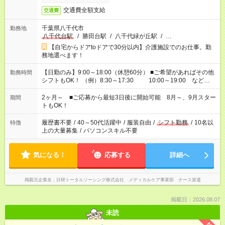
交通費全額支給
交通費
千葉県八千代市
勤務地
八千代台駅
/
勝田台駅
/
八千代緑が丘駅
/
…
【自宅からドアtoドアで30分以内】介護施設でのお仕事。勤
務地選べます！
【日勤のみ】9:00～18:00（休憩60分） ■ご希望があればその他
勤務時間
シフトもOK！ （例）8:30～17:30 10:00～19:00 など
「家族とお休みを合わせたい」 「できれば残業はしたくない」
など、あなたのご希望に沿ったお仕事をご紹介します！ ※Wワ
2ヶ月～ ■ご応募から最短3日後に開始可能 8月～、9月スター
期間
ーク希望の方へ 今ご覧のお仕事で希望する勤務時間と、もう1つ
トもOK！
のお仕事の勤務時間。 合計で週40時間を超える場合は応募でき
ません
履歴書不要
/
40～50代活躍中
/
服装自由
/
シフト勤務
/
10名以
特徴
上の大量募集
/
パソコンスキル不要
気になる！
応募する
詳細へ
掲載元企業名
日研トータルソーシング株式会社 メディカルケア事業部 ナース派遣
掲載日：2026.08.07
未読