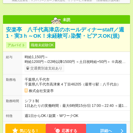
掲載元企業名
マンパワーグループ株式会社 ケアサービス事業部 （医療福祉介護関連）
未読
安楽亭 八千代高津店のホールディナーstaff／週
1・実3ｈ～OK！未経験可♪染髪・ピアスOK(規)
アルバイト
職種未経験OK
時給1,150円～
給与
時給1200円～/22時以降1500円 ＜土日祝時給+50円＞ ※高校生
時給1150円 【試用期間】試用期間あり 試用期間の長さ：12ヶ
交通費別途支給あり
月 雇用形態、給与は本採用時と同じです。 ※最大12ヶ月の間
で、合計30時間の試用期間（研修期間）があります。
千葉県八千代市
勤務地
千葉県八千代市高津東４丁目46205（最寄り駅：八千代台）
株式会社安楽亭
シフト制
勤務時間
1日あたりの実働時間：最大6時間15分/日 17:00～22:40 ＜週1日
～/短時間OK！＞ ※18歳未満・高校生は21:30までの勤務 ・シフ
トは自己申告制だから私生活優先でOK◎ ・週1日もあれば週5日
週1日からOK / 副業・WワークOK
特徴
でがっつり勤務もOK！ 「Ｗワークで収入増やしたい」 「副業と
して短時間」など希望に合わせて働けます！
気になる！
応募する
詳細へ