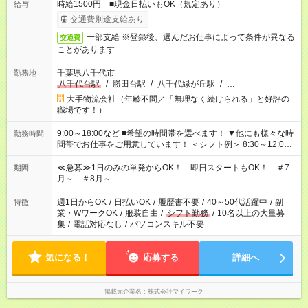
時給1500円 ■現金日払いもOK（規定あり）
給与
交通費別途支給あり
一部支給 ※登録後、選んだお仕事によって条件が異なる
交通費
ことがあります
千葉県八千代市
勤務地
八千代台駅
/
勝田台駅
/
八千代緑が丘駅
/
…
大手物流会社（年齢不問／「無理なく続けられる」と好評の
職場です！）
9:00～18:00など ■希望の時間帯を選べます！ ▼他にも様々な時
勤務時間
間帯でお仕事をご用意しています！ ＜シフト例＞ 8:30～12:00
17:00～22:00 13:00～22:00 22:00～翌6:00 など
≪急募≫1日のみの単発からOK！ 即日スタートもOK！ ＃7
期間
月～ ＃8月～
週1日からOK
/
日払いOK
/
履歴書不要
/
40～50代活躍中
/
副
特徴
業・WワークOK
/
服装自由
/
シフト勤務
/
10名以上の大量募
集
/
電話対応なし
/
パソコンスキル不要
気になる！
応募する
詳細へ
掲載元企業名
株式会社マイワーク