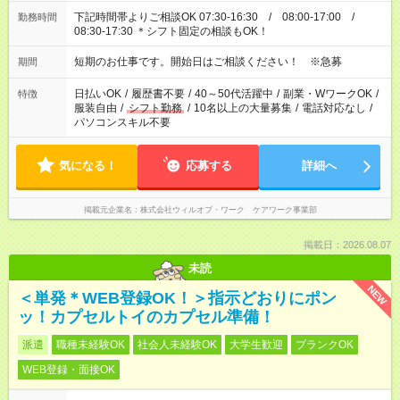
下記時間帯よりご相談OK 07:30-16:30 / 08:00-17:00 /
勤務時間
08:30-17:30 ＊シフト固定の相談もOK！
短期のお仕事です。開始日はご相談ください！ ※急募
期間
日払いOK
/
履歴書不要
/
40～50代活躍中
/
副業・WワークOK
/
特徴
服装自由
/
シフト勤務
/
10名以上の大量募集
/
電話対応なし
/
パソコンスキル不要
気になる！
応募する
詳細へ
掲載元企業名
株式会社ウィルオブ・ワーク ケアワーク事業部
掲載日：2026.08.07
未読
NEW
＜単発＊WEB登録OK！＞指示どおりにポン
ッ！カプセルトイのカプセル準備！
派遣
職種未経験OK
社会人未経験OK
大学生歓迎
ブランクOK
WEB登録・面接OK