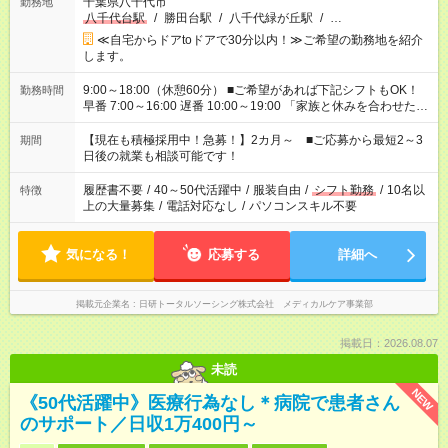
千葉県八千代市
勤務地
八千代台駅
/
勝田台駅
/
八千代緑が丘駅
/
…
≪自宅からドアtoドアで30分以内！≫ご希望の勤務地を紹介
します。
9:00～18:00（休憩60分） ■ご希望があれば下記シフトもOK！
勤務時間
早番 7:00～16:00 遅番 10:00～19:00 「家族と休みを合わせた
い」 「余裕を持って夕飯の準備がしたい」 「できれば残業はし
たくない」 など、ご希望を教えてくださいね。 ※Wワーク希望
【現在も積極採用中！急募！】2カ月～ ■ご応募から最短2～3
期間
の方へ 今ご覧のお仕事で希望する勤務時間と、もう1つのお仕事
日後の就業も相談可能です！
の勤務時間。 合計で週40時間を超える場合は応募できません。
履歴書不要
/
40～50代活躍中
/
服装自由
/
シフト勤務
/
10名以
特徴
上の大量募集
/
電話対応なし
/
パソコンスキル不要
気になる！
応募する
詳細へ
掲載元企業名
日研トータルソーシング株式会社 メディカルケア事業部
掲載日：2026.08.07
未読
NEW
《50代活躍中》医療行為なし＊病院で患者さん
のサポート／日収1万400円～