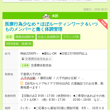
掲載日：2026.08.07
未読
NEW
医療行為少なめ＊ほぼルーティンワーク＆いつ
ものメンバーと働く体調管理
派遣
職種未経験OK
社会人未経験OK
ブランクOK
WEB登録・面接OK
時給2200円～ ■週払いOK ■日収1万7600円以上
給与
交通費別途支給あり
交通費全額支給
交通費
千葉県八千代市
勤務地
八千代台駅
/
勝田台駅
/
八千代緑が丘駅
/
…
【自宅からドアtoドアで30分以内】介護施設でのお仕事。勤
務地選べます！
【日勤のみ】9:00～17:00（休憩60分） ■ご希望があればその他
勤務時間
シフトもOK！ （例）8:30～17:30 10:00～19:00 など
「家族とお休みを合わせたい」 「できれば残業はしたくない」
など、あなたのご希望に沿ったお仕事をご紹介します！ ※Wワ
2ヶ月～ ■ご応募から最短3日後に開始可能 9月～、10月スタ
期間