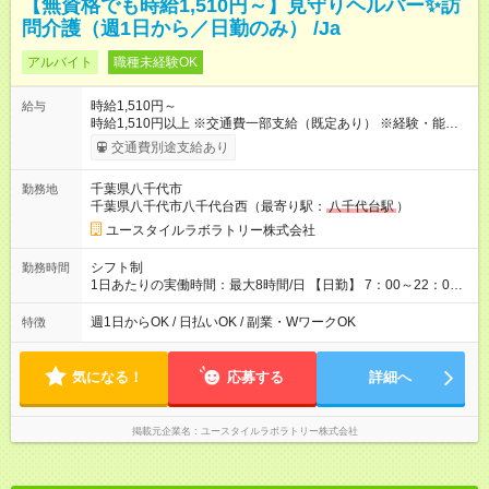
【無資格でも時給1,510円～】見守りヘルパー✨訪
問介護（週1日から／日勤のみ） /Ja
アルバイト
職種未経験OK
時給1,510円～
給与
時給1,510円以上 ※交通費一部支給（既定あり） ※経験・能力を
考慮して決定します 【収入例】 週1回勤務の場合：1,510円×8時
交通費別途支給あり
間×4回=4万8,320円 週3回勤務の場合：1,510円×8時間×12回
=14万4,960円 週5回勤務の場合：1,510円×8時間×20回=24万
千葉県八千代市
勤務地
1,600円 【試用期間】試用期間あり 試用期間の長さ：2ヶ月
千葉県八千代市八千代台西（最寄り駅：
八千代台駅
）
※ 雇用形態と給与に、本採用時と異なる部分があります。 雇用
形態：本採用時と同じです。 給与：時給 1,140円以上
ユースタイルラボラトリー株式会社
シフト制
勤務時間
1日あたりの実働時間：最大8時間/日 【日勤】 7：00～22：00
の間で8時間勤務（休憩時間は法定通り） ※週1日～OK ／ 夜勤
なし ＊＊ 勤務時間例 ＊＊ ■8時から17時 ■9時から18時 ■10
週1日からOK / 日払いOK / 副業・WワークOK
特徴
時から19時 ■12時から21時 など ※訪問先により変動 ※曜日固
定（毎週同じ曜日勤務）
気になる！
応募する
詳細へ
掲載元企業名
ユースタイルラボラトリー株式会社