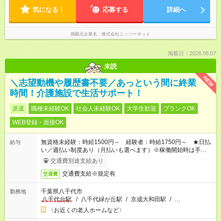
気になる！
応募する
詳細へ
掲載元企業名
株式会社ニッソーネット
掲載日：2026.08.07
未読
NEW
＼志望動機や履歴書不要／あっという間に終業
時間！介護施設で生活サポート！
派遣
職種未経験OK
社会人未経験OK
大学生歓迎
ブランクOK
WEB登録・面接OK
無資格未経験：時給1500円～ 経験者：時給1750円～ ★日払
給与
い／週払い制度あり（月払いも選べます）※稼働開始時は手続き
完了次第のお支払いとなります。
交通費別途支給あり
交通費支給※規定有
交通費
千葉県八千代市
勤務地
八千代台駅
/
八千代緑が丘駅
/
京成大和田駅
/
…
〈お近くの老人ホームなど〉