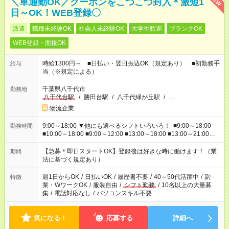
＼車通勤OK／クーポンをこつこつ封入＊激短1
日～OK！WEB登録〇
派遣
職種未経験OK
社会人未経験OK
大学生歓迎
ブランクOK
WEB登録・面接OK
時給1300円～ ■日払い・翌日振込OK（規定あり） ■初勤務手
給与
当（※規定による）
千葉県八千代市
勤務地
八千代台駅
/
勝田台駅
/
八千代緑が丘駅
/
…
物流企業
9:00～18:00 ▼他にも選べるシフトいろいろ！ ■9:00～18:00
勤務時間
■10:00～18:00 ■9:00～12:00 ■13:00～18:00 ■13:00～21:00
■22:00～翌6:00 など あなたの希望を教えてください！
【急募＊即日スタートOK】登録後は好きな時に働けます！（業
期間
法に基づく規定あり）
週1日からOK
/
日払いOK
/
履歴書不要
/
40～50代活躍中
/
副
特徴
業・WワークOK
/
服装自由
/
シフト勤務
/
10名以上の大量募
集
/
電話対応なし
/
パソコンスキル不要
気になる！
応募する
詳細へ