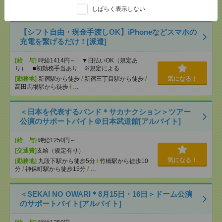
[勤務地]
八幡宿駅から車5分
/
五井駅から車10分
しばらく表示しない
【シフト自由・現金手渡しOK】iPhoneなどスマホの
充電を繋げるだけ！[派遣]
[給 与]
時給1414円～ ▼日払いOK（規定あ
り） ■初勤務手当あり ※規定による
[勤務地]
新宿駅から徒歩
/
新宿三丁目駅から徒歩
/
気になる！
高田馬場駅から徒歩
/
…
＜日本を代表するバンド＊サカナクション＞ツアー
公演のサポートバイト＠日本武道館[アルバイト]
[給 与]
時給1250円～
[交通費]
支給（規定有り）
気になる！
[勤務地]
九段下駅から徒歩5分
/
竹橋駅から徒歩10
分
/
神保町駅から徒歩15分
/
…
＜SEKAI NO OWARI＊8月15日・16日＞ドーム公演
のサポートバイト[アルバイト]