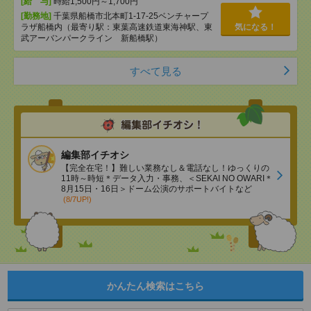
[給 与]
時給1,500円～1,700円
[勤務地]
千葉県船橋市北本町1-17-25ベンチャープ
ラザ船橋内（最寄り駅：東葉高速鉄道東海神駅、東
気になる！
武アーバンパークライン 新船橋駅）
すべて見る
編集部イチオシ
【完全在宅！】難しい業務なし＆電話なし！ゆっくりの
11時～時短＊データ入力・事務、＜SEKAI NO OWARI＊
8月15日・16日＞ドーム公演のサポートバイトなど
(8/7UP!)
かんたん検索はこちら