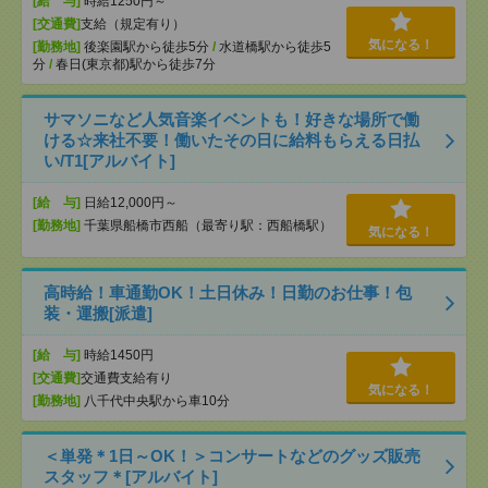
[給 与]
時給1250円～
[交通費]
支給（規定有り）
気になる！
[勤務地]
後楽園駅から徒歩5分
/
水道橋駅から徒歩5
分
/
春日(東京都)駅から徒歩7分
サマソニなど人気音楽イベントも！好きな場所で働
ける☆来社不要！働いたその日に給料もらえる日払
い/T1[アルバイト]
[給 与]
日給12,000円～
[勤務地]
千葉県船橋市西船（最寄り駅：西船橋駅）
気になる！
高時給！車通勤OK！土日休み！日勤のお仕事！包
装・運搬[派遣]
[給 与]
時給1450円
[交通費]
交通費支給有り
気になる！
[勤務地]
八千代中央駅から車10分
＜単発＊1日～OK！＞コンサートなどのグッズ販売
スタッフ＊[アルバイト]