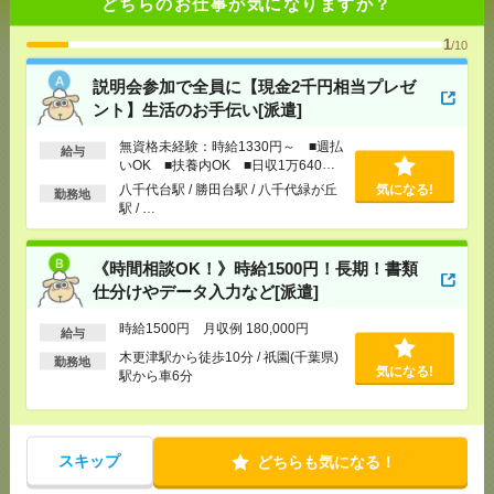
どちらのお仕事が気になりますか？
活のお手伝い[派遣]
1
/10
[給 与]
無資格未経験：時給1330円～ ■週払い
OK ■扶養内OK ■日収1万640円以上
説明会参加で全員に【現金2千円相当プレゼ
[交通費]
交通費全額支給
気になる！
ント】生活のお手伝い[派遣]
[勤務地]
八千代台駅
/
勝田台駅
/
八千代緑が丘駅
/
…
無資格未経験：時給1330円～ ■週払
給与
いOK ■扶養内OK ■日収1万640円
《時間相談OK！》時給1500円！長期！書類仕分けや
以上
八千代台駅 / 勝田台駅 / 八千代緑が丘
気になる!
データ入力など[派遣]
勤務地
駅 / …
[給 与]
時給1500円 月収例 180,000円
[交通費]
全額支給
《時間相談OK！》時給1500円！長期！書類
[月収例]
15～20万円
仕分けやデータ入力など[派遣]
気になる！
[勤務地]
木更津駅から徒歩10分
/
祇園(千葉県)駅か
ら車6分
時給1500円 月収例 180,000円
給与
木更津駅から徒歩10分 / 祇園(千葉県)
勤務地
気になる!
【9:30-16時！時短】時間相談OK！入力できれば
駅から車6分
OK！コツコツ事務[派遣]
[給 与]
時給1600円 月収例 176,000円
スキップ
どちらも気になる！
[交通費]
全額支給
[月収例]
15～20万円
気になる！