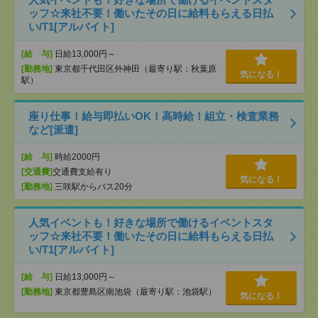
ッフ☆来社不要！働いたその日に給料もらえる日払
い/T1[アルバイト]
[給 与]
日給13,000円～
[勤務地]
東京都千代田区外神田（最寄り駅：秋葉原
気になる！
駅）
座り仕事！給与即払いOK！高時給！組立・検査業務
など[派遣]
[給 与]
時給2000円
[交通費]
交通費支給有り
気になる！
[勤務地]
三咲駅からバス20分
人気イベントも！好きな場所で働けるイベントスタ
ッフ☆来社不要！働いたその日に給料もらえる日払
い/T1[アルバイト]
[給 与]
日給13,000円～
[勤務地]
東京都豊島区南池袋（最寄り駅：池袋駅）
気になる！