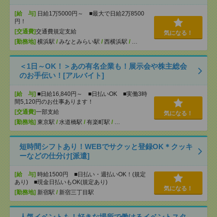
[給 与]
日給1万5000円～ ■最大で日給2万8500
円！
[交通費]
交通費規定支給
気になる！
[勤務地]
横浜駅
/
みなとみらい駅
/
西横浜駅
/
…
＜1日～OK！＞あの有名企業も！展示会や株主総会
のお手伝い！[アルバイト]
[給 与]
■日給16,840円～ ■日払いOK ■実働3時
間5,120円のお仕事あります！
[交通費]
一部支給
気になる！
[勤務地]
東京駅
/
水道橋駅
/
有楽町駅
/
…
短時間シフトあり！WEBでサクッと登録OK＊クッキ
ーなどの仕分け[派遣]
[給 与]
時給1500円 ■日払い・週払いOK！(規定
あり) ■現金日払いもOK(規定あり)
気になる！
[勤務地]
新宿駅
/
新宿三丁目駅
人気イベントも！好きな場所で働けるイベントスタ