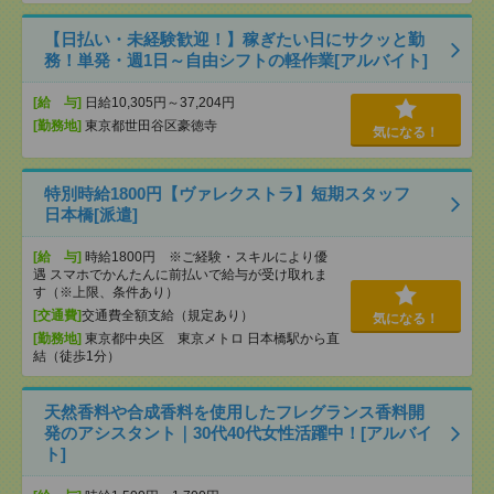
【日払い・未経験歓迎！】稼ぎたい日にサクッと勤
務！単発・週1日～自由シフトの軽作業[アルバイト]
[給 与]
日給10,305円～37,204円
[勤務地]
東京都世田谷区豪徳寺
気になる！
特別時給1800円【ヴァレクストラ】短期スタッフ
日本橋[派遣]
[給 与]
時給1800円 ※ご経験・スキルにより優
遇 スマホでかんたんに前払いで給与が受け取れま
す（※上限、条件あり）
[交通費]
交通費全額支給（規定あり）
気になる！
[勤務地]
東京都中央区 東京メトロ 日本橋駅から直
結（徒歩1分）
天然香料や合成香料を使用したフレグランス香料開
発のアシスタント｜30代40代女性活躍中！[アルバイ
ト]