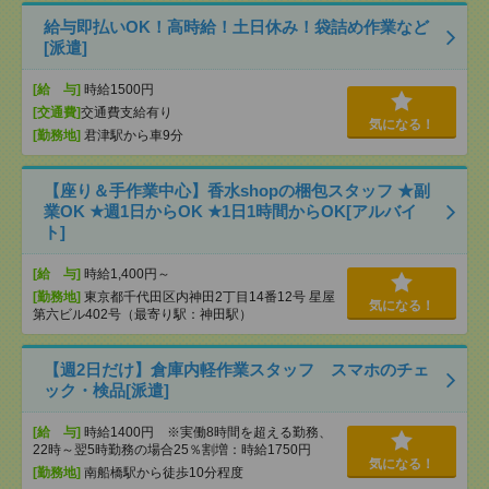
給与即払いOK！高時給！土日休み！袋詰め作業など
[派遣]
[給 与]
時給1500円
[交通費]
交通費支給有り
気になる！
[勤務地]
君津駅から車9分
【座り＆手作業中心】香水shopの梱包スタッフ ★副
業OK ★週1日からOK ★1日1時間からOK[アルバイ
ト]
[給 与]
時給1,400円～
[勤務地]
東京都千代田区内神田2丁目14番12号 星屋
気になる！
第六ビル402号（最寄り駅：神田駅）
【週2日だけ】倉庫内軽作業スタッフ スマホのチェ
ック・検品[派遣]
[給 与]
時給1400円 ※実働8時間を超える勤務、
22時～翌5時勤務の場合25％割増：時給1750円
気になる！
[勤務地]
南船橋駅から徒歩10分程度