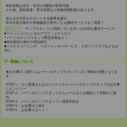
有給休暇は全日・半日の2種類が取得可能、
その他、産前産後・育児休業など各種休暇制度があります。
皆さまの日常をサポートする家事支援や、
休日を彩る旅行や各種施設が割引になる優待サービスをご用意！
~テンプスタッフに登録している方へのお得な優待サービス~
ポイント！
■ファッションレンタルアプリ「メチャカリ」
└パーソルテンプスタッフ限定特典あり！
■海外国内の旅行や宿泊割引
■ハウスクリーニング、ベビーシッターサービス、スポーツクラブなどもお
得に
登録について
★お仕事のご紹介にはパーソルテンプスタッフへのご登録が必要となりま
す。
STEP１：エン派遣またはエンバイトからパーソルテンプスタッフのお仕事
にエントリー
STEP２：パーソルテンプスタッフからメールまたは電話にて登録のご案
内
STEP３：パーソルテンプスタッフへ登録手続き
STEP４：お仕事のご紹介
STEP５：お仕事スタート！