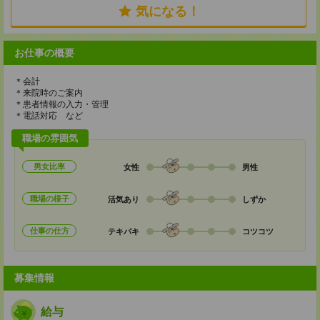
気になる！
お仕事の概要
＊会計
＊来院時のご案内
＊患者情報の入力・管理
＊電話対応 など
職場の雰囲気
男女比率
女性
男性
職場の様子
活気あり
しずか
仕事の仕方
テキパキ
コツコツ
募集情報
給与