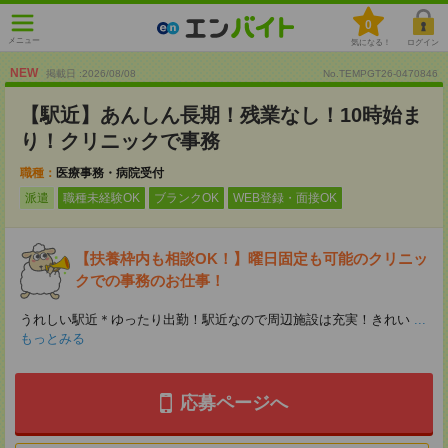
0
メニュー
気になる！
ログイン
NEW
掲載日 :2026
/
08
/
08
No.TEMPGT26-0470846
【駅近】あんしん長期！残業なし！10時始ま
り！クリニックで事務
職種：
医療事務・病院受付
派遣
職種未経験OK
ブランクOK
WEB登録・面接OK
【扶養枠内も相談OK！】曜日固定も可能のクリニッ
クでの事務のお仕事！
うれしい駅近＊ゆったり出勤！駅近なので周辺施設は充実！きれい
...
もっとみる
応募ページへ