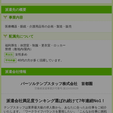
派遣先の概要
事業内容
医療機器・眼鏡・介護用品等の企画・製造・販売
配属先について
福利厚生：休憩室・制服・更衣室・ロッカー
禁煙（敷地内/屋内）
女性多め
男女比
40代の方が多く活躍しています。
平均年齢
派遣会社情報
パーソルテンプスタッフ株式会社 首都圏
労働者派遣事業許可番号:派13-010026
派遣会社満足度ランキング選ばれ続けて7年連続No1！
テンプスタッフは業界最大級の求人数から、あなたに合ったお仕事をご紹介
いたします。「ワークライフバランスを重視したい」「こんなお仕事に挑戦