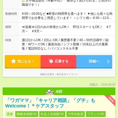
大手物流会社（年齢不問／「無理なく続けられる」と好評の
職場です！）
9:00～18:00など ■希望の時間帯を選べます！ ▼他にも様々な時
勤務時間
間帯でお仕事をご用意しています！ ＜シフト例＞ 8:30～12:00
17:00～22:00 13:00～22:00 22:00～翌6:00 など
≪急募≫1日のみの単発からOK！ 即日スタートもOK！ ＃7
期間
月～ ＃8月～
週1日からOK
/
日払いOK
/
履歴書不要
/
40～50代活躍中
/
副
特徴
業・WワークOK
/
服装自由
/
シフト勤務
/
10名以上の大量募
集
/
電話対応なし
/
パソコンスキル不要
気になる！
応募する
詳細へ
掲載元企業名
株式会社マイワーク
掲載日：2026.08.05
未読
NEW
「ワガママ」「キャリア相談」「グチ」も
Welcome！＊ケアスタッフ
派遣
職種未経験OK
社会人未経験OK
大学生歓迎
ブランクOK