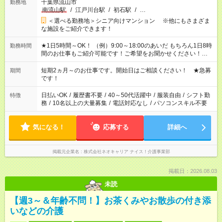
千葉県流山市
勤務地
南流山駅
/
江戸川台駅
/
初石駅
/
…
＜選べる勤務地＞シニア向けマンション ※他にもさまざま
な施設をご紹介できます！
★1日5時間～OK！ （例）9:00～18:00のあいだ もちろん1日8時
勤務時間
間のお仕事もご紹介可能です！ご希望をお聞かせください！★家
庭の都合でお休みが必要な場合も遠慮なくご相談ください。 ※
週最低15時間以上の勤務が必要です
短期2ヵ月～のお仕事です。開始日はご相談ください！ ★急募
期間
です！
日払いOK
/
履歴書不要
/
40～50代活躍中
/
服装自由
/
シフト勤
特徴
務
/
10名以上の大量募集
/
電話対応なし
/
パソコンスキル不要
気になる！
応募する
詳細へ
掲載元企業名
株式会社ネオキャリア ナイス！介護事業部
掲載日：2026.08.03
未読
【週3～＆年齢不問！】お茶くみやお散歩の付き添
いなどの介護