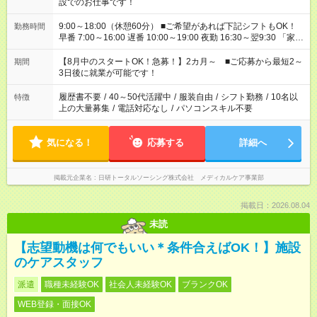
設でのお仕事です！
9:00～18:00（休憩60分） ■ご希望があれば下記シフトもOK！
勤務時間
早番 7:00～16:00 遅番 10:00～19:00 夜勤 16:30～翌9:30 「家族
と休みを合わせたい」 「余裕を持って夕飯の準備がしたい」
「できれば残業はしたくない」 など、ご希望を教えてください
【8月中のスタートOK！急募！】2カ月～ ■ご応募から最短2～
期間
ね。 ※Wワーク希望の方へ 今ご覧のお仕事で希望する勤務時間
3日後に就業が可能です！
と、もう1つのお仕事の勤務時間。 合計で週40時間を超える場
合は応募できません。
履歴書不要
/
40～50代活躍中
/
服装自由
/
シフト勤務
/
10名以
特徴
上の大量募集
/
電話対応なし
/
パソコンスキル不要
気になる！
応募する
詳細へ
掲載元企業名
日研トータルソーシング株式会社 メディカルケア事業部
掲載日：2026.08.04
未読
【志望動機は何でもいい＊条件合えばOK！】施設
のケアスタッフ
派遣
職種未経験OK
社会人未経験OK
ブランクOK
WEB登録・面接OK