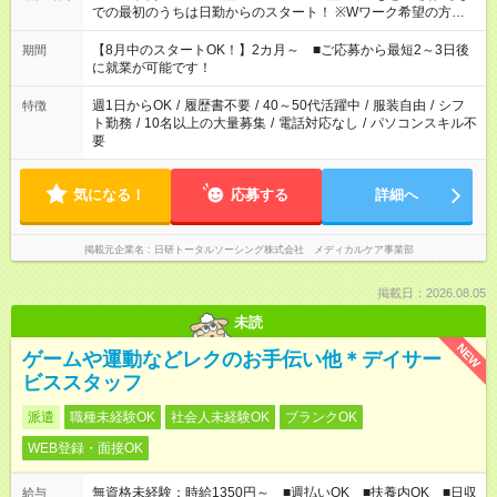
での最初のうちは日勤からのスタート！ ※Wワーク希望の方へ
複数就業の場合は、合計40時間以内。
【8月中のスタートOK！】2カ月～ ■ご応募から最短2～3日後
期間
に就業が可能です！
週1日からOK
/
履歴書不要
/
40～50代活躍中
/
服装自由
/
シフ
特徴
ト勤務
/
10名以上の大量募集
/
電話対応なし
/
パソコンスキル不
要
気になる！
応募する
詳細へ
掲載元企業名
日研トータルソーシング株式会社 メディカルケア事業部
掲載日：2026.08.05
未読
NEW
ゲームや運動などレクのお手伝い他＊デイサー
ビススタッフ
派遣
職種未経験OK
社会人未経験OK
ブランクOK
WEB登録・面接OK
無資格未経験：時給1350円～ ■週払いOK ■扶養内OK ■日収
給与