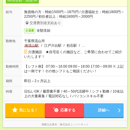
WEB登録・面接OK
無資格の方：時給1500円～1875円 / 介護福祉士：時給1800円～
給与
2250円 / 初任者以上：時給1600円～2000円
交通費別途支給あり
全額支給
交通費
千葉県流山市
勤務地
南流山駅
/
江戸川台駅
/
初石駅
/
…
介護施設 ★自宅近くの施設など、ご希望に合わせてご紹介
いたします！
【シフト例】 07:00～16:00 09:00～18:00 17:00～09:00 ※ 上記
勤務時間
は一例です！その他シフトもご相談ください！
即日～2ヶ月以上
期間
日払いOK
/
履歴書不要
/
40～50代活躍中
/
シフト勤務
/
10名以
特徴
上の大量募集
/
電話対応なし
/
パソコンスキル不要
気になる！
応募する
詳細へ
掲載元企業名
株式会社ニッソーネット