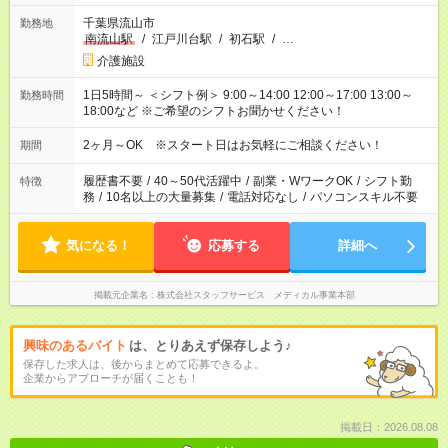
千葉県流山市
勤務地
南流山駅
/
江戸川台駅
/
初石駅
/
…
介護施設
1日5時間～ ＜シフト例＞ 9:00～14:00 12:00～17:00 13:00～
勤務時間
18:00など ※ご希望のシフトお聞かせください！
2ヶ月～OK ※スタート日はお気軽にご相談ください！
期間
履歴書不要
/
40～50代活躍中
/
副業・WワークOK
/
シフト勤
特徴
務
/
10名以上の大量募集
/
電話対応なし
/
パソコンスキル不要
気になる！
応募する
詳細へ
掲載元企業名
株式会社スタッフサービス メディカル事業本部
興味のあるバイト
は、とりあえず保存しよう♪
保存した求人は、後からまとめて応募できるよ。
企業からアプローチが届くことも！
掲載日：2026.08.08