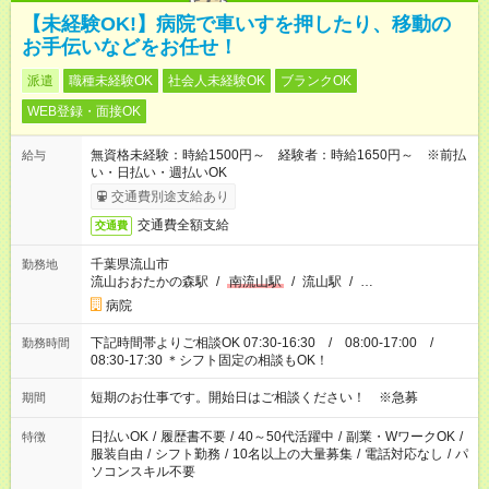
【未経験OK!】病院で車いすを押したり、移動の
お手伝いなどをお任せ！
派遣
職種未経験OK
社会人未経験OK
ブランクOK
WEB登録・面接OK
無資格未経験：時給1500円～ 経験者：時給1650円～ ※前払
給与
い・日払い・週払いOK
交通費別途支給あり
交通費全額支給
交通費
千葉県流山市
勤務地
流山おおたかの森駅
/
南流山駅
/
流山駅
/
…
病院
下記時間帯よりご相談OK 07:30-16:30 / 08:00-17:00 /
勤務時間
08:30-17:30 ＊シフト固定の相談もOK！
短期のお仕事です。開始日はご相談ください！ ※急募
期間
日払いOK
/
履歴書不要
/
40～50代活躍中
/
副業・WワークOK
/
特徴
服装自由
/
シフト勤務
/
10名以上の大量募集
/
電話対応なし
/
パ
ソコンスキル不要