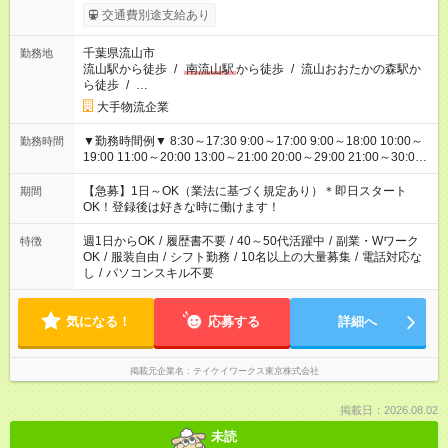
交通費別途支給あり
千葉県流山市
勤務地
流山駅から徒歩
/
南流山駅
から徒歩
/
流山おおたかの森駅か
ら徒歩
/
…
大手物流企業
▼勤務時間例▼ 8:30～17:30 9:00～17:00 9:00～18:00 10:00～
勤務時間
19:00 11:00～20:00 13:00～21:00 20:00～29:00 21:00～30:00
22:00～31:00 上記以外にもシフトパターンあり！ 短時間の勤務
もご紹介できる場合があるのでご相談ください！ ご都合に合わ
【急募】1日～OK（業法に基づく規定あり）＊即日スタート
期間
せてお仕事をご案内します＾＾
OK！登録後は好きな時に働けます！
週1日からOK
/
履歴書不要
/
40～50代活躍中
/
副業・Wワーク
特徴
OK
/
服装自由
/
シフト勤務
/
10名以上の大量募集
/
電話対応な
し
/
パソコンスキル不要
気になる！
応募する
詳細へ
掲載元企業名
テイケイワークス東京株式会社
掲載日：2026.08.02
未読