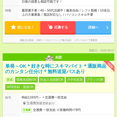
の方へ 今ご覧のお仕事で希望する勤務時間と、もう1つのお仕事
日後の就業も相談可能です！
の勤務時間。 合計で週40時間を超える場合は応募できません。
履歴書不要
/
40～50代活躍中
/
服装自由
/
シフト勤務
/
10名以
特徴
上の大量募集
/
電話対応なし
/
パソコンスキル不要
気になる！
応募する
詳細へ
掲載元企業名
日研トータルソーシング株式会社 メディカルケア事業部
掲載日：2026.08.07
未読
NEW
単発～OK＊好きな時にスキマバイト＊通販商品
のカンタン仕分け＊無料送迎バスあり
派遣
職種未経験OK
社会人未経験OK
大学生歓迎
ブランクOK
WEB登録・面接OK
時給1265円～ + 交通費一部支給
給与
交通費別途支給あり
交通費 一部支給 ※実働時間×79円
交通費