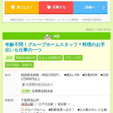
気になる！
応募する
詳細へ
掲載元企業名
マンパワーグループ株式会社 ケアサービス事業部 （医療福祉介護関連）
掲載日：2026.08.04
未読
年齢不問！グループホームスタッフ＊料理のお手
伝いも仕事の一つ
派遣
職種未経験OK
社会人未経験OK
ブランクOK
WEB登録・面接OK
無資格未経験：時給1350円～ ■週払いOK ■扶養内OK ■日収
給与
1万800円以上
交通費別途支給あり
交通費全額支給
交通費
千葉県流山市
勤務地
南流山駅
/
江戸川台駅
/
初石駅
/
…
グループホーム ■勤務地選べます！ ■少人数のキレイな施