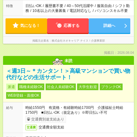
日払いOK
/
履歴書不要
/
40～50代活躍中
/
服装自由
/
シフト勤
特徴
務
/
10名以上の大量募集
/
電話対応なし
/
パソコンスキル不要
気になる！
応募する
詳細へ
掲載元企業名
株式会社ネオキャリア ナイス！介護事業部
掲載日：2026.08.04
未読
＜週3日～＊カンタン！＞高級マンションで買い物
代行などの生活サポート！
派遣
職種未経験OK
社会人未経験OK
大学生歓迎
ブランクOK
WEB登録・面接OK
時給1550円 有資格・有経験時給1700円 介護福祉士時給
給与
1750円 ■日払いOK（規定あり）※即日払い不可
交通費別途支給あり
交通費全額支給
交通費