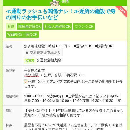
未読
NEW
≪通勤ラッシュも関係ナシ！≫近所の施設で身
の回りのお手伝いなど
派遣
職種未経験OK
社会人未経験OK
ブランクOK
WEB登録・面接OK
無資格未経験：時給1350円～ ■週払いOK ■扶養内OK
給与
交通費別途支給あり
交通費全額支給
交通費
千葉県流山市
勤務地
南流山駅
/
江戸川台駅
/
初石駅
/
…
≪自宅からドアtoドアで30分以内！≫ご希望の勤務地を紹介
します。
9:00～18:00（休憩60分） ■ご希望があれば下記シフトもOK！
勤務時間
早番 7:00～16:00 遅番 10:00～19:00 夜勤 16:30～翌9:30 「家族
と休みを合わせたい」 「余裕を持って夕飯の準備がしたい」
「できれば残業はしたくない」 など、ご希望を教えてください
【積極採用中！】＊1年以上勤務している方が多数！ご応募から
期間
ね。 ※Wワーク希望の方へ 今ご覧のお仕事で希望する勤務時間
最短2～3日後の就業も相談可能です！
と、もう1つのお仕事の勤務時間が 合計で週40時間を超える場
合は応募できません。
履歴書不要
/
40～50代活躍中
/
服装自由
/
シフト勤務
/
10名以
特徴
上の大量募集
/
電話対応なし
/
パソコンスキル不要