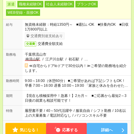
派遣
職種未経験OK
社会人未経験OK
ブランクOK
WEB登録・面接OK
無資格未経験：時給1350円～ ■週払いOK ■扶養内OK ■日収
給与
1万800円以上
交通費別途支給あり
交通費全額支給
交通費
千葉県流山市
勤務地
南流山駅
/
江戸川台駅
/
初石駅
/
…
≪自宅からドアtoドアで30分以内！≫ご希望の勤務地を紹介
します。
9:00～18:00（休憩60分） ■ご希望があれば下記シフトもOK！
勤務時間
早番 7:00～16:00 遅番 10:00～19:00 「家族と休みを合わせた
い」 「余裕を持って夕飯の準備がしたい」 「できれば残業はし
たくない」 など、ご希望を教えてくださいね。 ※Wワーク希望
【現在も積極採用中！急募！】2カ月～ ■ご応募から最短2～3
期間
の方へ 今ご覧のお仕事で希望する勤務時間と、もう1つのお仕事
日後の就業も相談可能です！
の勤務時間。 合計で週40時間を超える場合は応募できません。
履歴書不要
/
40～50代活躍中
/
服装自由
/
シフト勤務
/
10名以
特徴
上の大量募集
/
電話対応なし
/
パソコンスキル不要
気になる！
応募する
詳細へ