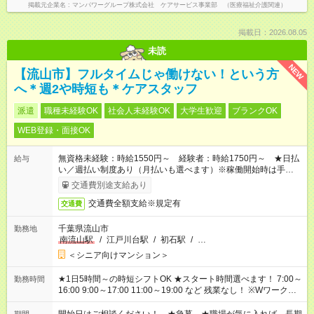
掲載元企業名
マンパワーグループ株式会社 ケアサービス事業部 （医療福祉介護関連）
掲載日：2026.08.05
未読
NEW
【流山市】フルタイムじゃ働けない！という方
へ＊週2や時短も＊ケアスタッフ
派遣
職種未経験OK
社会人未経験OK
大学生歓迎
ブランクOK
WEB登録・面接OK
無資格未経験：時給1550円～ 経験者：時給1750円～ ★日払
給与
い／週払い制度あり（月払いも選べます）※稼働開始時は手続き
完了次第のお支払いとなります。
交通費別途支給あり
交通費全額支給※規定有
交通費
千葉県流山市
勤務地
南流山駅
/
江戸川台駅
/
初石駅
/
…
＜シニア向けマンション＞
★1日5時間～の時短シフトOK ★スタート時間選べます！ 7:00～
勤務時間
16:00 9:00～17:00 11:00～19:00 など 残業なし！ ※Wワークの
場合、他のお仕事と合わせ週40時間超の就業はご案内できませ
ん ※法令に基づき、週20時間以上勤務は社会保険への加入対象