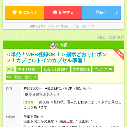
気になる！
応募する
詳細へ
掲載元企業名
テイケイ株式会社 【千葉・埼玉エリア】
掲載日：2026.08.05
未読
NEW
＜単発＊WEB登録OK！＞指示どおりにポン
ッ！カプセルトイのカプセル準備！
派遣
職種未経験OK
社会人未経験OK
大学生歓迎
ブランクOK
WEB登録・面接OK
時給1500円 ■現金日払いもOK（規定あり）
給与
交通費別途支給あり
一部支給 ※登録後、選んだお仕事によって条件が異なる
交通費
ことがあります
千葉県流山市
勤務地
流山おおたかの森駅
/
南流山駅
/
流山駅
/
…