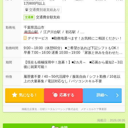
1万800円以上
交通費別途支給あり
交通費全額支給
交通費
千葉県流山市
勤務地
南流山駅
/
江戸川台駅
/
初石駅
/
…
デイサービス ■勤務地選べます！お気軽にご相談ください！
9:00～18:00（休憩60分） ■ご希望があれば下記シフトもOK！
勤務時間
早番 7:00～16:00 遅番 10:00～19:00 「家族と休みを合わせた
い」 「余裕を持って夕飯の準備がしたい」 「できれば残業はし
たくない」 など、ご希望を教えてくださいね。 ※Wワーク希望
【現在も積極採用中！急募！】■2カ月～ ■応募から最短2～3日
期間
の方へ 今ご覧のお仕事で希望する勤務時間と、もう1つのお仕事
後に就業可能！
の勤務時間。 合計で週40時間を超える場合は応募できません。
履歴書不要
/
40～50代活躍中
/
服装自由
/
シフト勤務
/
10名以
特徴
上の大量募集
/
電話対応なし
/
パソコンスキル不要
気になる！
応募する
詳細へ
掲載元企業名
日研トータルソーシング株式会社 メディカルケア事業部
掲載日：2026.08.05
未読