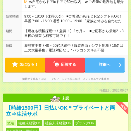
≪自宅からドアtoドアで30分以内！≫ご希望の勤務地を紹介
します。
9:00～18:00（休憩60分） ■ご希望があれば下記シフトもOK！
勤務時間
早番 7:00～16:00 遅番 10:00～19:00 「家族と休みを合わせた
い」 「余裕を持って夕飯の準備がしたい」 「できれば残業はし
たくない」 など、ご希望を教えてくださいね。 ※Wワーク希望
【現在も積極採用中！急募！】2カ月～ ■ご応募から最短2～3
期間
の方へ 今ご覧のお仕事で希望する勤務時間と、もう1つのお仕事
日後の就業も相談可能です！
の勤務時間。 合計で週40時間を超える場合は応募できません。
履歴書不要
/
40～50代活躍中
/
服装自由
/
シフト勤務
/
10名以
特徴
上の大量募集
/
電話対応なし
/
パソコンスキル不要
気になる！
応募する
詳細へ
掲載元企業名
日研トータルソーシング株式会社 メディカルケア事業部
掲載日：2026.08.07
未読
NEW
【時給1500円】日払いOK＊プライベートと両
立⇒生活サポ
派遣
職種未経験OK
社会人未経験OK
ブランクOK