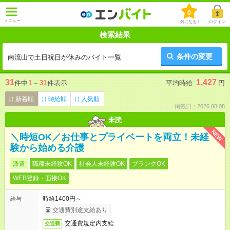
0
メニュー
気になる！
ログイン
検索結果
条件の変更
南流山で土日祝日が休みのバイト一覧
31
1,427
件中
1
～
31
件表示
平均時給:
円
新着順
時給順
人気順
掲載日：2026.08.08
未読
NEW
＼時短OK／お仕事とプライベートを両立！未経
験から始める介護
派遣
職種未経験OK
社会人未経験OK
ブランクOK
WEB登録・面接OK
時給1400円～
給与
交通費別途支給あり
交通費規定内支給
交通費