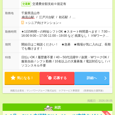
交通費全額支給※規定有
交通費
千葉県流山市
勤務地
南流山駅
/
江戸川台駅
/
初石駅
/
…
＜シニア向けマンション＞
★1日5時間～の時短シフトOK ★スタート時間選べます！ 7:00～
勤務時間
16:00 9:00～17:00 11:00～19:00 など 残業なし！ ※Wワークの
場合、他のお仕事と合わせ週40時間超の就業はご案内できませ
ん ※法令に基づき、週20時間以上勤務は社会保険への加入対象
開始日はご相談ください！ ★急募 ★職場が気に入れば、長期
期間
となります ※労働者派遣法（日雇い派遣の原則禁止）により、
でも働けます！
短時間・短期間の就業はご案内が難しい場合があります
日払いOK
/
履歴書不要
/
40～50代活躍中
/
副業・WワークOK
/
特徴
服装自由
/
シフト勤務
/
10名以上の大量募集
/
電話対応なし
/
パ
ソコンスキル不要
気になる！
応募する
詳細へ
掲載元企業名
マンパワーグループ株式会社 ケアサービス事業部 （医療福祉介護関連）
掲載日：2026.08.05
未読
NEW