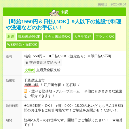
掲載日：2026.08.04
未読
【時給1550円＆日払いOK】9人以下の施設で料理
や洗濯などのお手伝い！
派遣
職種未経験OK
社会人未経験OK
大学生歓迎
ブランクOK
WEB登録・面接OK
時給1550円～ ■日払いOK（規定あり）※即日払い不可
給与
交通費別途支給あり
交通費全額支給
交通費
千葉県流山市
勤務地
南流山駅
/
江戸川台駅
/
初石駅
/
…
＜選べる勤務地＞グループホーム ※他にもさまざまな施設
をご紹介できます！
★1日5時間～OK！ （例）9:00～18:00のあいだ もちろん1日8時
勤務時間
間のお仕事もご紹介可能です！ご希望をお聞かせください！★家
庭の都合でお休みが必要な場合も遠慮なくご相談ください。 ※
週最低15時間以上の勤務が必要です
短期2ヵ月～のお仕事です。開始日はご相談ください！ ★急募
期間
です！