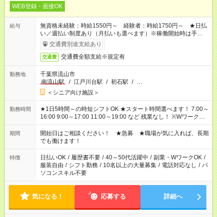
WEB登録・面接OK
無資格未経験：時給1550円～ 経験者：時給1750円～ ★日払
給与
い／週払い制度あり（月払いも選べます）※稼働開始時は手続き
完了次第のお支払いとなります。
交通費別途支給あり
交通費全額支給※規定有
交通費
千葉県流山市
勤務地
南流山駅
/
江戸川台駅
/
初石駅
/
…
＜シニア向け施設＞
★1日5時間～の時短シフトOK ★スタート時間選べます！ 7:00～
勤務時間
16:00 9:00～17:00 11:00～19:00 など 残業なし！ ※Wワークの
場合、他のお仕事と合わせ週40時間超の就業はご案内できませ
ん ※法令に基づき、週20時間以上勤務は社会保険への加入対象
開始日はご相談ください！ ★急募 ★職場が気に入れば、長期
期間
となります ※労働者派遣法（日雇い派遣の原則禁止）により、
でも働けます！
短時間・短期間の就業はご案内が難しい場合があります
日払いOK
/
履歴書不要
/
40～50代活躍中
/
副業・WワークOK
/
特徴
服装自由
/
シフト勤務
/
10名以上の大量募集
/
電話対応なし
/
パ
ソコンスキル不要
気になる！
応募する
詳細へ