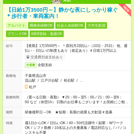
NEW
【日給1万3500円～】静かな夜にしっかり稼ぐ
＊歩行者・車両案内！
アルバイト
職種未経験OK
社会人未経験OK
大学生歓迎
ブランクOK
WEB登録・面接OK
【夜勤】1万3500円～ ＊原則月2回払い（10日・25日） 他、週
給与
払い・日払いの制度もあり（規定あり）＃日収1万円以上
交通費別途支給あり
全額支給
交通費
千葉県流山市
勤務地
流山駅
/
江戸川台駅
/
初石駅
/
…
松戸
（選べる日勤・夜勤） ▼20：00～翌5：00／21：00～翌6：
勤務時間
00 など（休憩1h） 日勤のお仕事もございます！お気軽にご相談
ください！
研修後即日～OK ★短期・長期の就業も大歓迎＃急募
期間
週1日からOK
/
日払いOK
/
40～50代活躍中
/
副業・Wワーク
特徴
OK
/
シフト勤務
/
10名以上の大量募集
/
電話対応なし
/
パソコ
ンスキル不要