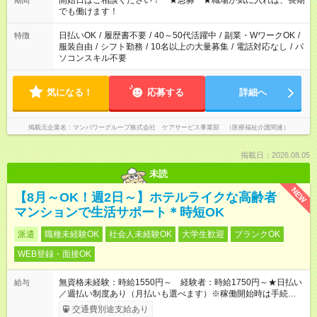
開始日はご相談ください！ ★急募 ★職場が気に入れば、長期
期間
となります ※労働者派遣法（日雇い派遣の原則禁止）により、
でも働けます！
短時間・短期間の就業はご案内が難しい場合があります
日払いOK
/
履歴書不要
/
40～50代活躍中
/
副業・WワークOK
/
特徴
服装自由
/
シフト勤務
/
10名以上の大量募集
/
電話対応なし
/
パ
ソコンスキル不要
気になる！
応募する
詳細へ
掲載元企業名
マンパワーグループ株式会社 ケアサービス事業部 （医療福祉介護関連）
掲載日：2026.08.05
未読
NEW
【8月～OK！週2日～】ホテルライクな高齢者
マンションで生活サポート＊時短OK
派遣
職種未経験OK
社会人未経験OK
大学生歓迎
ブランクOK
WEB登録・面接OK
無資格未経験：時給1550円～ 経験者：時給1750円～★日払い
給与
／週払い制度あり（月払いも選べます）※稼働開始時は手続き完
了次第のお支払いとなります。
交通費別途支給あり