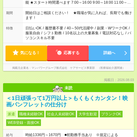
能 ★スタート時間選べます 7:00～16:00 9:00～18:00 11:00～
20:00 など 残業なし！ ※Wワークの場合、他のお仕事と合わせ
週40時間超の就業はご案内できません ※法令に基づき、週20時
開始日はご相談ください！ ★職場が気に入れば、長期でも働け
期間
間以上勤務は社会保険への加入対象となります ※労働者派遣法
ます！
（日雇い派遣の原則禁止）により、短時間・短期間の就業はご
案内が難しい場合があります
日払いOK
/
履歴書不要
/
40～50代活躍中
/
副業・WワークOK
/
特徴
服装自由
/
シフト勤務
/
10名以上の大量募集
/
電話対応なし
/
パ
ソコンスキル不要
気になる！
応募する
詳細へ
掲載元企業名
マンパワーグループ株式会社 ケアサービス事業部 （医療福祉介護関連）
掲載日：2026.08.03
未読
＜1日頑張って1万円以上＞もくもくカンタン！映
画パンフレットの仕分け
派遣
職種未経験OK
社会人未経験OK
大学生歓迎
ブランクOK
WEB登録・面接OK
時給1336円～1670円 ■初勤務手当あり ※規定による
給与