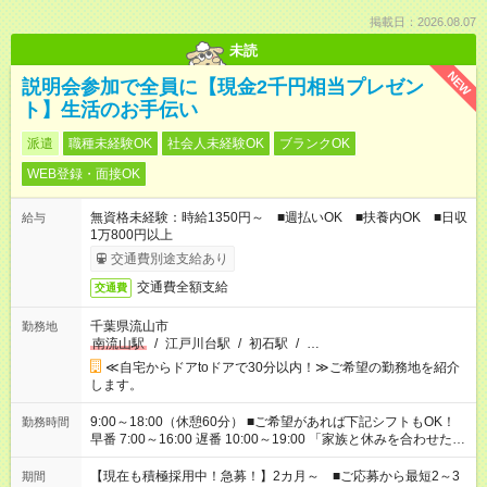
掲載日：2026.08.07
未読
NEW
説明会参加で全員に【現金2千円相当プレゼン
ト】生活のお手伝い
派遣
職種未経験OK
社会人未経験OK
ブランクOK
WEB登録・面接OK
無資格未経験：時給1350円～ ■週払いOK ■扶養内OK ■日収
給与
1万800円以上
交通費別途支給あり
交通費全額支給
交通費
千葉県流山市
勤務地
南流山駅
/
江戸川台駅
/
初石駅
/
…
≪自宅からドアtoドアで30分以内！≫ご希望の勤務地を紹介
します。
9:00～18:00（休憩60分） ■ご希望があれば下記シフトもOK！
勤務時間
早番 7:00～16:00 遅番 10:00～19:00 「家族と休みを合わせた
い」 「余裕を持って夕飯の準備がしたい」 「できれば残業はし
たくない」 など、ご希望を教えてくださいね。 ※Wワーク希望
【現在も積極採用中！急募！】2カ月～ ■ご応募から最短2～3
期間