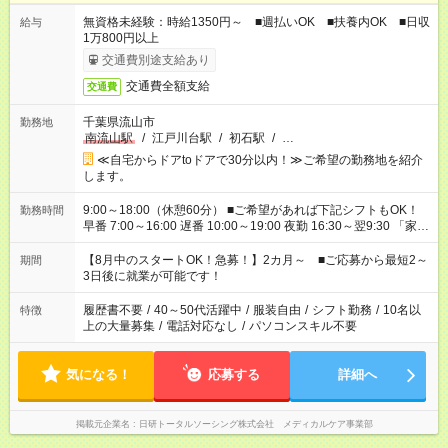
無資格未経験：時給1350円～ ■週払いOK ■扶養内OK ■日収
給与
1万800円以上
交通費別途支給あり
交通費全額支給
交通費
千葉県流山市
勤務地
南流山駅
/
江戸川台駅
/
初石駅
/
…
≪自宅からドアtoドアで30分以内！≫ご希望の勤務地を紹介
します。
9:00～18:00（休憩60分） ■ご希望があれば下記シフトもOK！
勤務時間
早番 7:00～16:00 遅番 10:00～19:00 夜勤 16:30～翌9:30 「家族
と休みを合わせたい」 「余裕を持って夕飯の準備がしたい」
「できれば残業はしたくない」 など、ご希望を教えてください
【8月中のスタートOK！急募！】2カ月～ ■ご応募から最短2～
期間
ね。 ※Wワーク希望の方へ 今ご覧のお仕事で希望する勤務時間
3日後に就業が可能です！
と、もう1つのお仕事の勤務時間。 合計で週40時間を超える場
合は応募できません。
履歴書不要
/
40～50代活躍中
/
服装自由
/
シフト勤務
/
10名以
特徴
上の大量募集
/
電話対応なし
/
パソコンスキル不要
気になる！
応募する
詳細へ
掲載元企業名
日研トータルソーシング株式会社 メディカルケア事業部