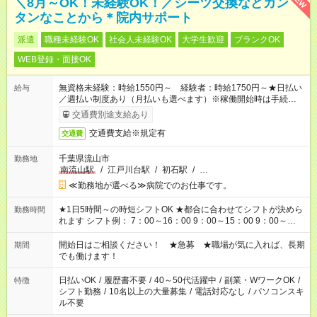
＼8月～OK！未経験OK！／シーツ交換などカン
タンなことから＊院内サポート
派遣
職種未経験OK
社会人未経験OK
大学生歓迎
ブランクOK
WEB登録・面接OK
無資格未経験：時給1550円～ 経験者：時給1750円～★日払い
給与
／週払い制度あり（月払いも選べます）※稼働開始時は手続き完
了次第のお支払いとなります。
交通費別途支給あり
交通費支給※規定有
交通費
千葉県流山市
勤務地
南流山駅
/
江戸川台駅
/
初石駅
/
…
≪勤務地が選べる≫病院でのお仕事です。
★1日5時間～の時短シフトOK ★都合に合わせてシフトが決めら
勤務時間
れます シフト例： 7：00～16：00 9：00～15：00 9：00～
18：00 11：00～20：00 など ※Wワークの場合、他のお仕事と
合わせ週40時間超の就業はご案内できません ※法令に基づき、
開始日はご相談ください！ ★急募 ★職場が気に入れば、長期
期間
週20時間以上勤務は社会保険への加入対象となります ※労働者
でも働けます！
派遣法（日雇い派遣の原則禁止）により、短時間・短期間の就
業はご案内が難しい場合があります
日払いOK
/
履歴書不要
/
40～50代活躍中
/
副業・WワークOK
/
特徴
シフト勤務
/
10名以上の大量募集
/
電話対応なし
/
パソコンスキ
ル不要