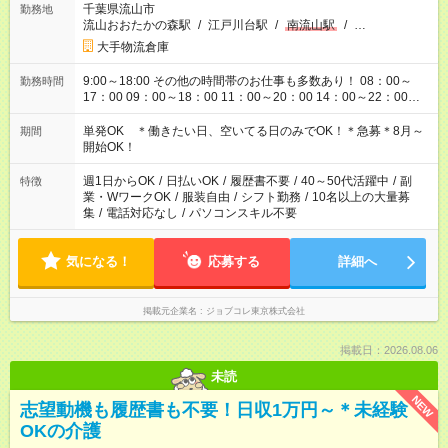
千葉県流山市
勤務地
流山おおたかの森駅
/
江戸川台駅
/
南流山駅
/
…
大手物流倉庫
9:00～18:00 その他の時間帯のお仕事も多数あり！ 08：00～
勤務時間
17：00 09：00～18：00 11：00～20：00 14：00～22：00
14：00～23：00 18：00～23：00 22：00～7：00 等
単発OK ＊働きたい日、空いてる日のみでOK！＊急募＊8月～
期間
開始OK！
週1日からOK
/
日払いOK
/
履歴書不要
/
40～50代活躍中
/
副
特徴
業・WワークOK
/
服装自由
/
シフト勤務
/
10名以上の大量募
集
/
電話対応なし
/
パソコンスキル不要
気になる！
応募する
詳細へ
掲載元企業名
ジョブコレ東京株式会社
掲載日：2026.08.06
未読
NEW
志望動機も履歴書も不要！日収1万円～＊未経験
OKの介護