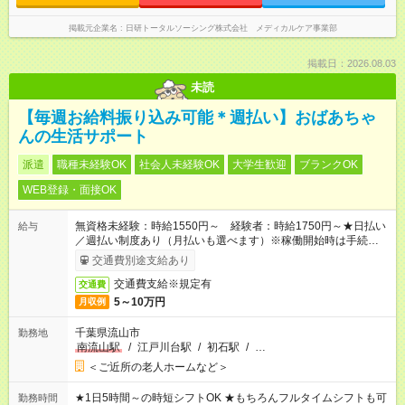
掲載元企業名
日研トータルソーシング株式会社 メディカルケア事業部
掲載日：2026.08.03
未読
【毎週お給料振り込み可能＊週払い】おばあちゃ
んの生活サポート
派遣
職種未経験OK
社会人未経験OK
大学生歓迎
ブランクOK
WEB登録・面接OK
無資格未経験：時給1550円～ 経験者：時給1750円～★日払い
給与
／週払い制度あり（月払いも選べます）※稼働開始時は手続き完
了次第のお支払いとなります。
交通費別途支給あり
交通費支給※規定有
交通費
5～10万円
月収例
千葉県流山市
勤務地
南流山駅
/
江戸川台駅
/
初石駅
/
…
＜ご近所の老人ホームなど＞
★1日5時間～の時短シフトOK ★もちろんフルタイムシフトも可
勤務時間