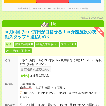
掲載元企業名
日研トータルソーシング株式会社 メディカルケア事業部
掲載日：2026.08.06
未読
NEW
≪月8回で20.7万円が目指せる！≫介護施設の夜
勤スタッフ＊週払いOK
派遣
職種未経験OK
社会人未経験OK
ブランクOK
WEB登録・面接OK
日収2.5万円：時給1350円×8h＋残業割増（時給1.25×8h）+深夜
給与
割増（時給0.25×5h）
交通費別途支給あり
交通費全額支給
交通費
千葉県流山市
勤務地
南流山駅
/
江戸川台駅
/
初石駅
/
…
≪自宅からドアtoドアで30分以内！≫ご希望の勤務地を紹介
します。
▽シフト例 ・16:30～翌9:30 ・16:30～翌10:30など ※慣れるま
勤務時間