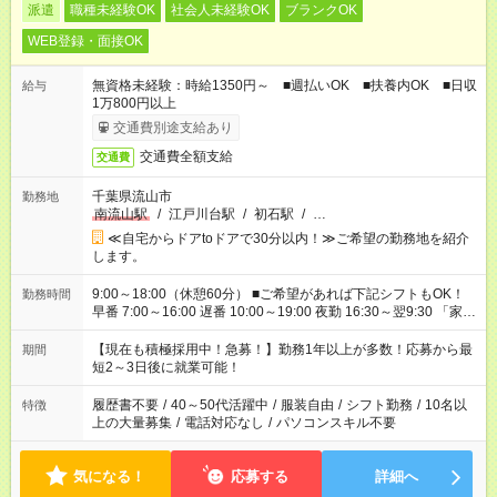
派遣
職種未経験OK
社会人未経験OK
ブランクOK
WEB登録・面接OK
無資格未経験：時給1350円～ ■週払いOK ■扶養内OK ■日収
給与
1万800円以上
交通費別途支給あり
交通費全額支給
交通費
千葉県流山市
勤務地
南流山駅
/
江戸川台駅
/
初石駅
/
…
≪自宅からドアtoドアで30分以内！≫ご希望の勤務地を紹介
します。
9:00～18:00（休憩60分） ■ご希望があれば下記シフトもOK！
勤務時間
早番 7:00～16:00 遅番 10:00～19:00 夜勤 16:30～翌9:30 「家族
と休みを合わせたい」 「余裕を持って夕飯の準備がしたい」
「できれば残業はしたくない」 など、ご希望を教えてください
【現在も積極採用中！急募！】勤務1年以上が多数！応募から最
期間
ね。 ※Wワーク希望の方へ 今ご覧のお仕事で希望する勤務時間
短2～3日後に就業可能！
と、もう1つのお仕事の勤務時間。 合計で週40時間を超える場
合は応募できません。
履歴書不要
/
40～50代活躍中
/
服装自由
/
シフト勤務
/
10名以
特徴
上の大量募集
/
電話対応なし
/
パソコンスキル不要
気になる！
応募する
詳細へ