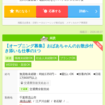
気になる！
応募する
詳細へ
掲載元企業名
日研トータルソーシング株式会社 メディカルケア事業部
掲載日：2026.08.07
未読
NEW
【オープニング募集】おばあちゃんのお散歩付
き添いも仕事の1つ
派遣
職種未経験OK
社会人未経験OK
ブランクOK
WEB登録・面接OK
無資格未経験：時給1350円～ ■週払いOK ■扶養内OK ■日収
給与
1万800円以上
交通費別途支給あり
交通費全額支給
交通費
千葉県流山市
勤務地
南流山駅
/
江戸川台駅
/
初石駅
/
…