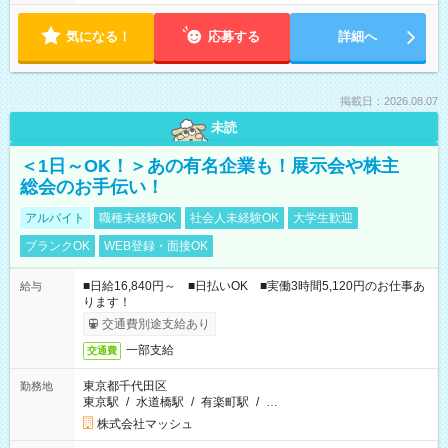
気になる！
応募する
詳細へ
掲載日：2026.08.07
未読
＜1日～OK！＞あの有名企業も！展示会や株主
総会のお手伝い！
アルバイト
職種未経験OK
社会人未経験OK
大学生歓迎
ブランクOK
WEB登録・面接OK
■日給16,840円～ ■日払いOK ■実働3時間5,120円のお仕事あ
給与
ります！
交通費別途支給あり
一部支給
交通費
東京都千代田区
勤務地
東京駅
/
水道橋駅
/
有楽町駅
/
…
株式会社マッシュ