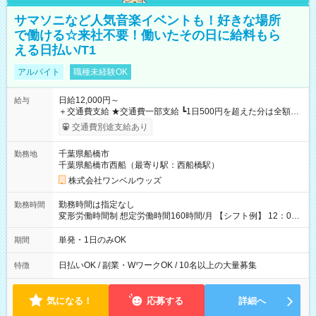
サマソニなど人気音楽イベントも！好きな場所
で働ける☆来社不要！働いたその日に給料もら
える日払い/T1
アルバイト
職種未経験OK
日給12,000円～
給与
＋交通費支給 ★交通費一部支給 ┗1日500円を超えた分は全額支
給！ ※往復500円以内の方は自己負担となります ★日払いOK！
交通費別途支給あり
（規定あり） ┗働いたその日に現金GET♪ お仕事後はコンビニ
ATMから 日払い分を引き落とせます！ 【試用期間】試用期間
千葉県船橋市
勤務地
なし
千葉県船橋市西船（最寄り駅：西船橋駅）
株式会社ワンベルウッズ
勤務時間は指定なし
勤務時間
変形労働時間制 想定労働時間160時間/月 【シフト例】 12：00
～22：00
単発・1日のみOK
期間
日払いOK / 副業・WワークOK / 10名以上の大量募集
特徴
気になる！
応募する
詳細へ