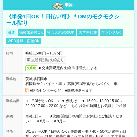
未読
《単発1日OK！日払い可》＊DMのモクモクシ
ール貼り
派遣
職種未経験OK
社会人未経験OK
大学生歓迎
ブランクOK
WEB登録・面接OK
時給1,500円～1,875円
給与
交通費別途支給あり
■ 交通費規定内支給 ※派遣先による
交通費
茨城県石岡市
勤務地
石岡駅からバイク・車
/
高浜(茨城県)駅からバイク・車
■物流センターなど ■勤務地選べます
＜1日3時間～OK！＞ ▼ 例えば… ▼ 15:00～18:00 15:00～
勤務時間
22:00 17:00～22:00 など こちら以外の時間もお気軽にご相談く
ださい！
単発1日～！ ★勤務開始日や期間はお気軽にご相談くださ
期間
い！ ＃8月～ ＃9月～
週1日からOK
/
日払いOK
/
履歴書不要
/
40～50代活躍中
/
副
特徴
業・WワークOK
/
服装自由
/
シフト勤務
/
10名以上の大量募