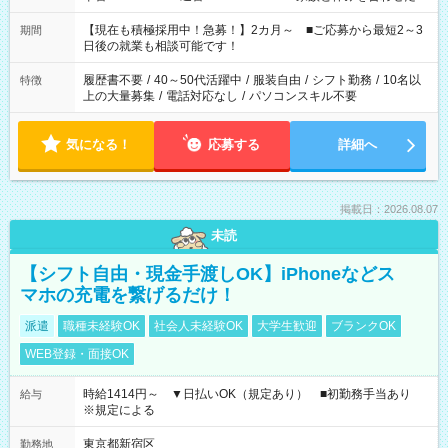
い」 「余裕を持って夕飯の準備がしたい」 「できれば残業はし
たくない」 など、ご希望を教えてくださいね。 ※Wワーク希望
【現在も積極採用中！急募！】2カ月～ ■ご応募から最短2～3
期間
の方へ 今ご覧のお仕事で希望する勤務時間と、もう1つのお仕事
日後の就業も相談可能です！
の勤務時間。 合計で週40時間を超える場合は応募できません。
履歴書不要
/
40～50代活躍中
/
服装自由
/
シフト勤務
/
10名以
特徴
上の大量募集
/
電話対応なし
/
パソコンスキル不要
気になる！
応募する
詳細へ
掲載日：2026.08.07
未読
【シフト自由・現金手渡しOK】iPhoneなどス
マホの充電を繋げるだけ！
派遣
職種未経験OK
社会人未経験OK
大学生歓迎
ブランクOK
WEB登録・面接OK
時給1414円～ ▼日払いOK（規定あり） ■初勤務手当あり
給与
※規定による
東京都新宿区
勤務地