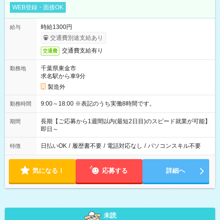
WEB登録・面接OK
時給1300円
給与
交通費別途支給あり
交通費支給有り
交通費
千葉県東金市
勤務地
求名駅から車9分
製造外
9:00～18:00 ※表記のうち実働8時間です。
勤務時間
長期【ご応募から1週間以内(最短2日目)のスピード就業が可能】
期間
即日～
日払いOK
/
履歴書不要
/
電話対応なし
/
パソコンスキル不要
特徴
気になる！
応募する
詳細へ
未読