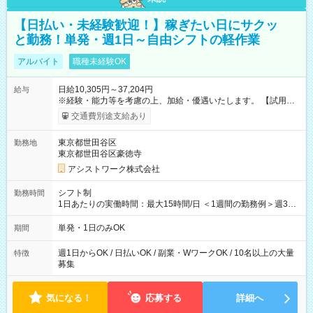
【日払い・未経験歓迎！】稼ぎたい日にサクッ
と勤務！単発・週1日～自由シフトの軽作業
アルバイト
職種未経験OK
日給10,305円～37,204円
給与
※経験・能力等を考慮の上、加給・優遇いたします。 【試用期
間】試用期間なし
交通費別途支給あり
東京都世田谷区
勤務地
東京都世田谷区豪徳寺
アシストワーク株式会社
シフト制
勤務時間
1日あたりの実働時間：最大15時間/日 ＜1週間の勤務例＞週3回
勤務 勤務：月・水・金 休み：火・木・土・日 好きな時にお仕事
可能です！ ※1日あたりの最大実働時間は日勤、夜勤共に勤務し
単発・1日のみOK
期間
た時間になります。
週1日からOK / 日払いOK / 副業・WワークOK / 10名以上の大量
特徴
募集
気になる！
応募する
詳細へ