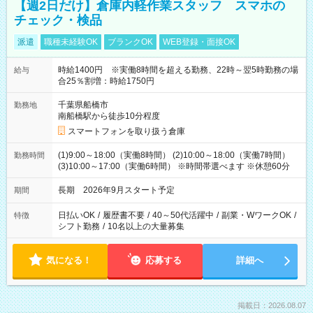
【週2日だけ】倉庫内軽作業スタッフ スマホの
チェック・検品
派遣
職種未経験OK
ブランクOK
WEB登録・面接OK
時給1400円 ※実働8時間を超える勤務、22時～翌5時勤務の場
給与
合25％割増：時給1750円
千葉県船橋市
勤務地
南船橋駅から徒歩10分程度
スマートフォンを取り扱う倉庫
(1)9:00～18:00（実働8時間） (2)10:00～18:00（実働7時間）
勤務時間
(3)10:00～17:00（実働6時間） ※時間帯選べます ※休憩60分
長期 2026年9月スタート予定
期間
日払いOK
/
履歴書不要
/
40～50代活躍中
/
副業・WワークOK
/
特徴
シフト勤務
/
10名以上の大量募集
気になる！
応募する
詳細へ
掲載日：2026.08.07