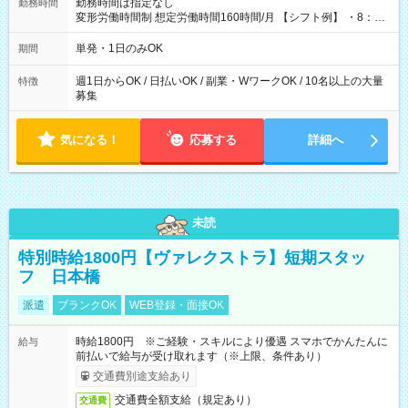
勤務時間は指定なし
勤務時間
変形労働時間制 想定労働時間160時間/月 【シフト例】 ・8：00
～21：00
単発・1日のみOK
期間
週1日からOK / 日払いOK / 副業・WワークOK / 10名以上の大量
特徴
募集
気になる！
応募する
詳細へ
未読
特別時給1800円【ヴァレクストラ】短期スタッ
フ 日本橋
派遣
ブランクOK
WEB登録・面接OK
時給1800円 ※ご経験・スキルにより優遇 スマホでかんたんに
給与
前払いで給与が受け取れます（※上限、条件あり）
交通費別途支給あり
交通費全額支給（規定あり）
交通費