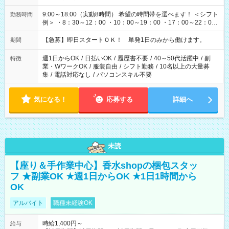
9:00～18:00（実動8時間） 希望の時間帯を選べます！ ＜シフト
勤務時間
例＞ ・8：30～12：00 ・10：00～19：00 ・17：00～22：00
・13：00～22：00 ・22：00～翌6：00 など
【急募】即日スタートＯＫ！ 単発1日のみから働けます。
期間
週1日からOK
/
日払いOK
/
履歴書不要
/
40～50代活躍中
/
副
特徴
業・WワークOK
/
服装自由
/
シフト勤務
/
10名以上の大量募
集
/
電話対応なし
/
パソコンスキル不要
気になる！
応募する
詳細へ
未読
【座り＆手作業中心】香水shopの梱包スタッ
フ ★副業OK ★週1日からOK ★1日1時間から
OK
アルバイト
職種未経験OK
時給1,400円～
給与