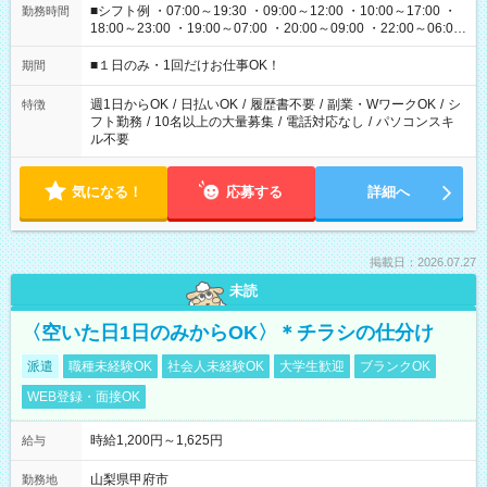
■シフト例 ・07:00～19:30 ・09:00～12:00 ・10:00～17:00 ・
勤務時間
18:00～23:00 ・19:00～07:00 ・20:00～09:00 ・22:00～06:00
etc ★最短で3時間で5,120円のお仕事から 15時間で2万円近く稼
げるお仕事も！ ご希望のお時間に合わせてご紹介！ ※シフトは
■１日のみ・1回だけお仕事OK！
期間
現場によって異なります。 ※勿論、休憩時間はあるのでご安心
ください！
週1日からOK
/
日払いOK
/
履歴書不要
/
副業・WワークOK
/
シ
特徴
フト勤務
/
10名以上の大量募集
/
電話対応なし
/
パソコンスキ
ル不要
気になる！
応募する
詳細へ
掲載日：2026.07.27
未読
〈空いた日1日のみからOK〉＊チラシの仕分け
派遣
職種未経験OK
社会人未経験OK
大学生歓迎
ブランクOK
WEB登録・面接OK
時給1,200円～1,625円
給与
山梨県甲府市
勤務地