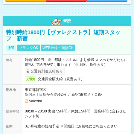
未読
特別時給1800円【ヴァレクストラ】短期スタッ
フ 新宿
派遣
ブランクOK
WEB登録・面接OK
時給1800円 ※ご経験・スキルにより優遇 スマホでかんたんに
給与
前払いで給与が受け取れます（※上限、条件あり）
交通費別途支給あり
交通費全額支給（規定あり）
交通費
東京都新宿区
勤務地
新宿三丁目駅から徒歩2分
/
新宿(東京メトロ)駅
Valextra
09:30～20:30 実働7.5時間／休憩1.5時間 営業時間に合わせた
勤務時間
シフト制
3か月程度の短期予定 ※開始日はお気軽にご相談ください
期間