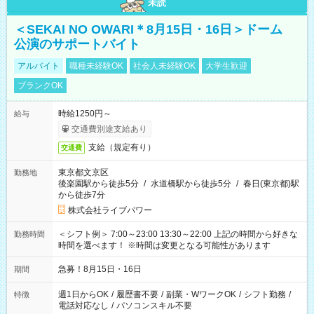
未読
＜SEKAI NO OWARI＊8月15日・16日＞ドーム
公演のサポートバイト
アルバイト
職種未経験OK
社会人未経験OK
大学生歓迎
ブランクOK
時給1250円～
給与
交通費別途支給あり
支給（規定有り）
交通費
東京都文京区
勤務地
後楽園駅から徒歩5分
/
水道橋駅から徒歩5分
/
春日(東京都)駅
から徒歩7分
株式会社ライブパワー
＜シフト例＞ 7:00～23:00 13:30～22:00 上記の時間から好きな
勤務時間
時間を選べます！ ※時間は変更となる可能性があります
急募！8月15日・16日
期間
週1日からOK
/
履歴書不要
/
副業・WワークOK
/
シフト勤務
/
特徴
電話対応なし
/
パソコンスキル不要