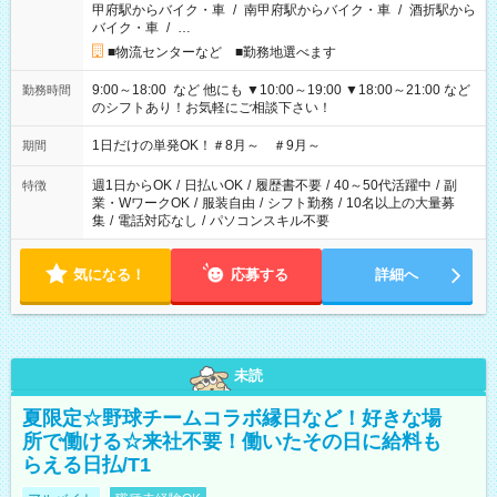
甲府駅からバイク・車
/
南甲府駅からバイク・車
/
酒折駅から
バイク・車
/
…
■物流センターなど ■勤務地選べます
9:00～18:00 など 他にも ▼10:00～19:00 ▼18:00～21:00 など
勤務時間
のシフトあり！お気軽にご相談下さい！
1日だけの単発OK！＃8月～ ＃9月～
期間
週1日からOK
/
日払いOK
/
履歴書不要
/
40～50代活躍中
/
副
特徴
業・WワークOK
/
服装自由
/
シフト勤務
/
10名以上の大量募
集
/
電話対応なし
/
パソコンスキル不要
気になる！
応募する
詳細へ
未読
夏限定☆野球チームコラボ縁日など！好きな場
所で働ける☆来社不要！働いたその日に給料も
らえる日払/T1