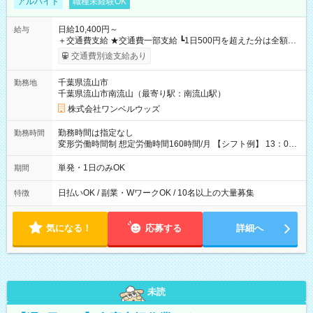
アルバイト
職種未経験OK
日給10,400円～
給与
＋交通費支給 ★交通費一部支給 ┗1日500円を超えた分は全額支
給！ ※往復500円以内の方は自己負担となります ★日払いOK！
交通費別途支給あり
（規定あり） ┗働いたその日に現金GET♪ お仕事後はコンビニ
ATMから 日払い分を引き落とせます！ 【試用期間】試用期間
千葉県流山市
勤務地
なし
千葉県流山市南流山（最寄り駅：南流山駅）
株式会社ワンベルウッズ
勤務時間は指定なし
勤務時間
変形労働時間制 想定労働時間160時間/月 【シフト例】 13：00
～22：00
単発・1日のみOK
期間
日払いOK / 副業・WワークOK / 10名以上の大量募集
特徴
気になる！
応募する
詳細へ
未読