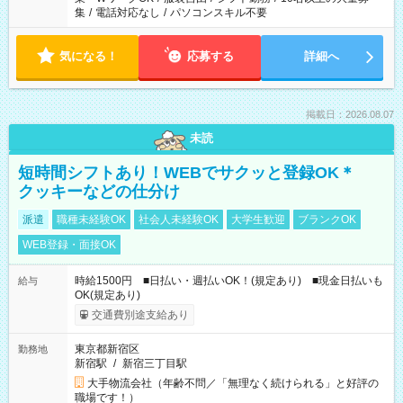
集
/
電話対応なし
/
パソコンスキル不要
気になる！
応募する
詳細へ
掲載日：2026.08.07
未読
短時間シフトあり！WEBでサクッと登録OK＊
クッキーなどの仕分け
派遣
職種未経験OK
社会人未経験OK
大学生歓迎
ブランクOK
WEB登録・面接OK
時給1500円 ■日払い・週払いOK！(規定あり) ■現金日払いも
給与
OK(規定あり)
交通費別途支給あり
東京都新宿区
勤務地
新宿駅
/
新宿三丁目駅
大手物流会社（年齢不問／「無理なく続けられる」と好評の
職場です！）