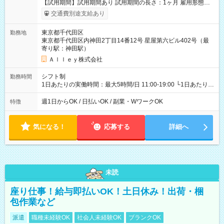
【試用期間】試用期間あり 試用期間の長さ：1ヶ月 雇用形態、
給与は本採用時と同じです。
交通費別途支給あり
東京都千代田区
勤務地
東京都千代田区内神田2丁目14番12号 星屋第六ビル402号（最
寄り駅：神田駅）
Ａｌｌｅｙ株式会社
シフト制
勤務時間
1日あたりの実働時間：最大5時間/日 11:00-19:00 └1日あたりの
実働時間：1-5時間 └上記の時間帯内であれば、いつでも勤務可
能！ └平日・土曜日の中で、お好きな曜日でご勤務いただけま
週1日からOK / 日払いOK / 副業・WワークOK
特徴
す！ 【シフト例】 ・11:00～14:00 ・16:30～19:00 ・13:00～
18:00 などのように、自由な働き方が可能なお仕事です！
気になる！
応募する
詳細へ
未読
座り仕事！給与即払いOK！土日休み！出荷・梱
包作業など
派遣
職種未経験OK
社会人未経験OK
ブランクOK