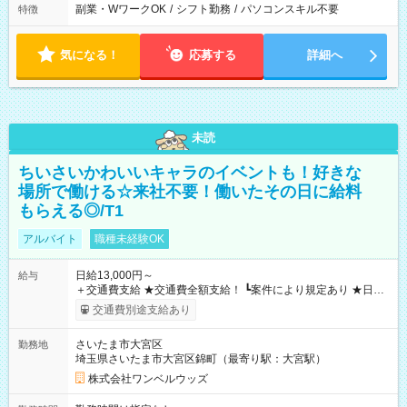
副業・WワークOK
/
シフト勤務
/
パソコンスキル不要
特徴
気になる！
応募する
詳細へ
未読
ちいさいかわいいキャラのイベントも！好きな
場所で働ける☆来社不要！働いたその日に給料
もらえる◎/T1
アルバイト
職種未経験OK
日給13,000円～
給与
＋交通費支給 ★交通費全額支給！ ┗案件により規定あり ★日払
いOK！（規定あり） ┗働いたその日に現金GET♪ お仕事後はコ
交通費別途支給あり
ンビニATMから 日払い分を引き落とせます！ 【試用期間】試
用期間なし
さいたま市大宮区
勤務地
埼玉県さいたま市大宮区錦町（最寄り駅：大宮駅）
株式会社ワンベルウッズ