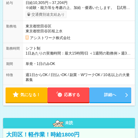
日給10,305円～37,204円
給与
※経験・能力等を考慮の上、加給・優遇いたします。 【試用期
間】試用期間なし
交通費別途支給あり
東京都世田谷区
勤務地
東京都世田谷区桜上水
アシストワーク株式会社
シフト制
勤務時間
1日あたりの実働時間：最大15時間/日 ＜1週間の勤務例＞週3回
勤務 勤務：月・水・金 休み：火・木・土・日 好きな時にお仕事
可能です！ ※1日あたりの最大実働時間は日勤、夜勤共に勤務し
単発・1日のみOK
期間
た時間になります。
週1日からOK / 日払いOK / 副業・WワークOK / 10名以上の大量
特徴
募集
気になる！
応募する
詳細へ
未読
大田区！軽作業！時給1800円