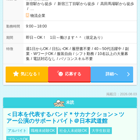
新宿駅から徒歩
/
新宿三丁目駅から徒歩
/
高田馬場駅から徒歩
/
…
物流企業
9:00～18:00
勤務時間
即日～OK！ 1日～働けます＾＾（規定あり）
期間
週1日からOK
/
日払いOK
/
履歴書不要
/
40～50代活躍中
/
副
特徴
業・WワークOK
/
服装自由
/
シフト勤務
/
10名以上の大量募
集
/
電話対応なし
/
パソコンスキル不要
気になる！
応募する
詳細へ
掲載日：2026.08.03
未読
＜日本を代表するバンド＊サカナクション＞ツ
アー公演のサポートバイト＠日本武道館
アルバイト
職種未経験OK
社会人未経験OK
大学生歓迎
ブランクOK