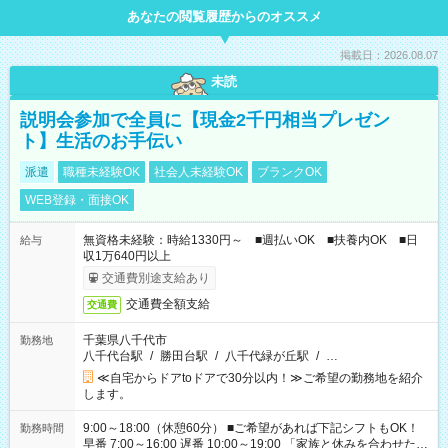
あなたの閲覧履歴からのオススメ
掲載日：2026.08.07
未読
説明会参加で全員に【現金2千円相当プレゼン
ト】生活のお手伝い
派遣
職種未経験OK
社会人未経験OK
ブランクOK
WEB登録・面接OK
無資格未経験：時給1330円～ ■週払いOK ■扶養内OK ■日
給与
収1万640円以上
交通費別途支給あり
交通費全額支給
交通費
千葉県八千代市
勤務地
八千代台駅
/
勝田台駅
/
八千代緑が丘駅
/
…
≪自宅からドアtoドアで30分以内！≫ご希望の勤務地を紹介
します。
9:00～18:00（休憩60分） ■ご希望があれば下記シフトもOK！
勤務時間
早番 7:00～16:00 遅番 10:00～19:00 「家族と休みを合わせた