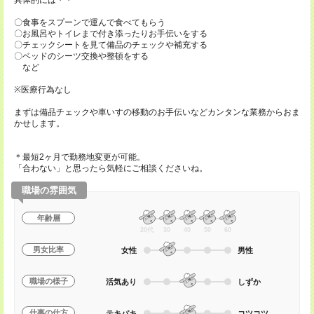
具体的には・・
〇食事をスプーンで運んで食べてもらう
〇お風呂やトイレまで付き添ったりお手伝いをする
〇チェックシートを見て備品のチェックや補充する
〇ベッドのシーツ交換や整頓をする
など
※医療行為なし
まずは備品チェックや車いすの移動のお手伝いなどカンタンな業務からおま
かせします。
＊最短2ヶ月で勤務地変更が可能。
「合わない」と思ったら気軽にご相談くださいね。
職場の雰囲気
年齢層
20代
30
40
50
60
男女比率
女性
男性
職場の様子
活気あり
しずか
仕事の仕方
テキパキ
コツコツ