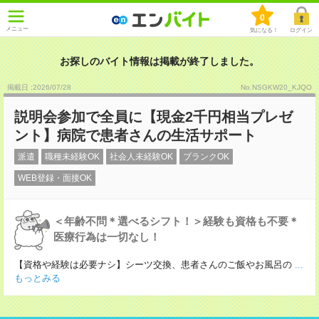
0
メニュー
気になる！
ログイン
お探しのバイト情報は掲載が終了しました。
掲載日 :2026
/
07
/
28
No.NSGKW20_KJQO
説明会参加で全員に【現金2千円相当プレゼ
ント】病院で患者さんの生活サポート
派遣
職種未経験OK
社会人未経験OK
ブランクOK
WEB登録・面接OK
＜年齢不問＊選べるシフト！＞経験も資格も不要＊
医療行為は一切なし！
【資格や経験は必要ナシ】シーツ交換、患者さんのご飯やお風呂の
...
もっとみる