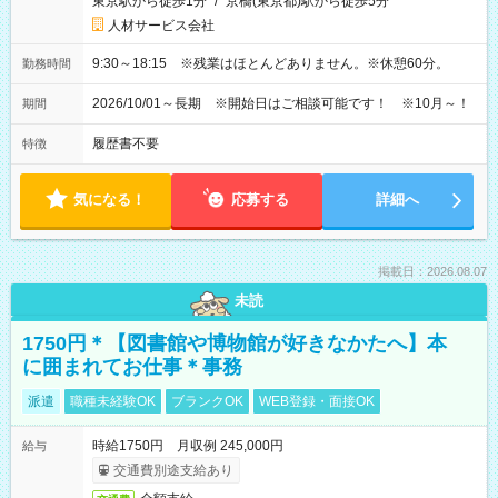
東京駅から徒歩1分
/
京橋(東京都)駅から徒歩5分
人材サービス会社
9:30～18:15 ※残業はほとんどありません。※休憩60分。
勤務時間
2026/10/01～長期 ※開始日はご相談可能です！ ※10月～！
期間
履歴書不要
特徴
気になる！
応募する
詳細へ
掲載日：2026.08.07
未読
1750円＊【図書館や博物館が好きなかたへ】本
に囲まれてお仕事＊事務
派遣
職種未経験OK
ブランクOK
WEB登録・面接OK
時給1750円 月収例 245,000円
給与
交通費別途支給あり