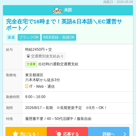
掲載日：2026.08.05
未読
完全在宅で16時まで！英語&日本語＼EC運営サ
ポート／
派遣
ブランクOK
WEB登録・面接OK
時給2450円＋交
給与
交通費別途支給あり
出社時の通勤交通費支給
交通費
東京都港区
勤務地
六本木駅から徒歩3分
IT・Web・通信
9:00～16:00
勤務時間
2026/8/17～長期 ※長期更新予定 ※8月～OK！
期間
履歴書不要
/
40～50代活躍中
/
服装自由
特徴
気になる！
応募する
詳細へ