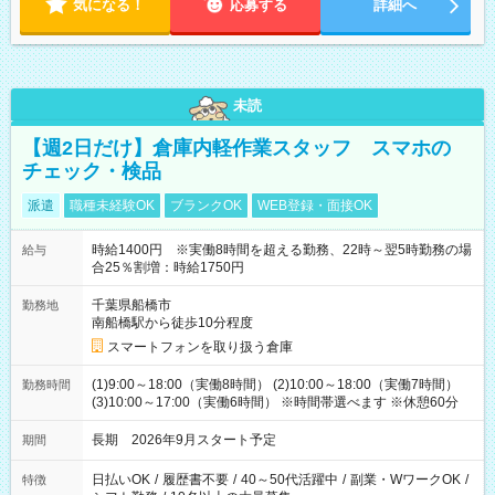
気になる！
応募する
詳細へ
未読
【週2日だけ】倉庫内軽作業スタッフ スマホの
チェック・検品
派遣
職種未経験OK
ブランクOK
WEB登録・面接OK
時給1400円 ※実働8時間を超える勤務、22時～翌5時勤務の場
給与
合25％割増：時給1750円
千葉県船橋市
勤務地
南船橋駅から徒歩10分程度
スマートフォンを取り扱う倉庫
(1)9:00～18:00（実働8時間） (2)10:00～18:00（実働7時間）
勤務時間
(3)10:00～17:00（実働6時間） ※時間帯選べます ※休憩60分
長期 2026年9月スタート予定
期間
日払いOK
/
履歴書不要
/
40～50代活躍中
/
副業・WワークOK
/
特徴