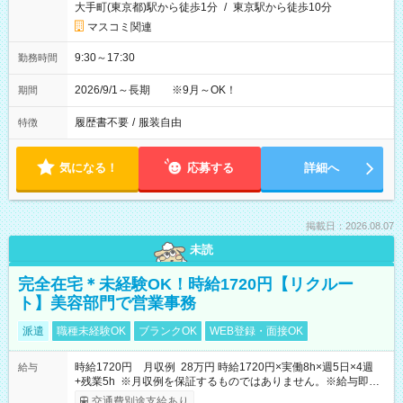
大手町(東京都)駅から徒歩1分
/
東京駅から徒歩10分
マスコミ関連
9:30～17:30
勤務時間
2026/9/1～長期 ※9月～OK！
期間
履歴書不要
/
服装自由
特徴
気になる！
応募する
詳細へ
掲載日：2026.08.07
未読
完全在宅＊未経験OK！時給1720円【リクルー
ト】美容部門で営業事務
派遣
職種未経験OK
ブランクOK
WEB登録・面接OK
時給1720円 月収例 28万円 時給1720円×実働8h×週5日×4週
給与
+残業5h ※月収例を保証するものではありません。※給与即受
取りサービス利用可（利用条件有）
交通費別途支給あり