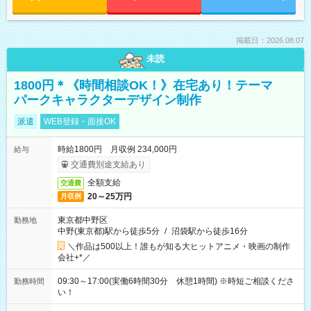
掲載日：2026.08.07
未読
1800円＊《時間相談OK！》在宅あり！テーマ
パークキャラクターデザイン制作
派遣
WEB登録・面接OK
時給1800円 月収例 234,000円
給与
交通費別途支給あり
全額支給
交通費
20～25万円
月収例
東京都中野区
勤務地
中野(東京都)駅から徒歩5分
/
沼袋駅から徒歩16分
＼作品は500以上！誰もが知る大ヒットアニメ・映画の制作
会社+*／
09:30～17:00(実働6時間30分 休憩1時間) ※時短ご相談くださ
勤務時間
い！