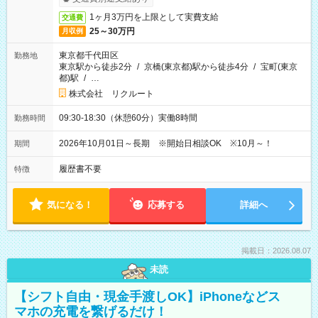
1ヶ月3万円を上限として実費支給
交通費
25～30万円
月収例
東京都千代田区
勤務地
東京駅から徒歩2分
/
京橋(東京都)駅から徒歩4分
/
宝町(東京
都)駅
/
…
株式会社 リクルート
09:30-18:30（休憩60分）実働8時間
勤務時間
2026年10月01日～長期 ※開始日相談OK ※10月～！
期間
履歴書不要
特徴
気になる！
応募する
詳細へ
掲載日：2026.08.07
未読
【シフト自由・現金手渡しOK】iPhoneなどス
マホの充電を繋げるだけ！