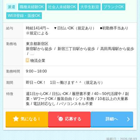
派遣
職種未経験OK
社会人未経験OK
大学生歓迎
ブランクOK
WEB登録・面接OK
時給1414円～ ▼日払いOK（規定あり） ■初勤務手当あり
給与
※規定による
東京都新宿区
勤務地
新宿駅から徒歩
/
新宿三丁目駅から徒歩
/
高田馬場駅から徒歩
/
…
物流企業
9:00～18:00
勤務時間
即日～OK！ 1日～働けます＾＾（規定あり）
期間
週1日からOK
/
日払いOK
/
履歴書不要
/
40～50代活躍中
/
副
特徴
業・WワークOK
/
服装自由
/
シフト勤務
/
10名以上の大量募
集
/
電話対応なし
/
パソコンスキル不要
気になる！
応募する
詳細へ
掲載日：2026.08.03