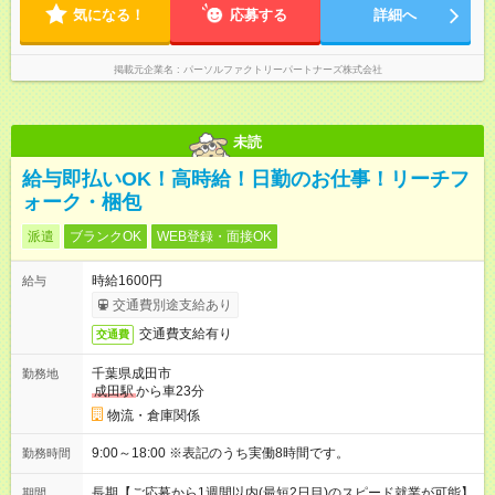
気になる！
応募する
詳細へ
掲載元企業名
パーソルファクトリーパートナーズ株式会社
未読
給与即払いOK！高時給！日勤のお仕事！リーチフ
ォーク・梱包
派遣
ブランクOK
WEB登録・面接OK
時給1600円
給与
交通費別途支給あり
交通費支給有り
交通費
千葉県成田市
勤務地
成田駅
から車23分
物流・倉庫関係
9:00～18:00 ※表記のうち実働8時間です。
勤務時間
長期【ご応募から1週間以内(最短2日目)のスピード就業が可能】
期間