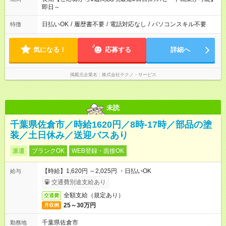
即日～
日払いOK
/
履歴書不要
/
電話対応なし
/
パソコンスキル不要
特徴
気になる！
応募する
詳細へ
掲載元企業名
株式会社テクノ・サービス
未読
千葉県佐倉市／時給1620円／8時-17時／部品の塗
装／土日休み／送迎バスあり
派遣
ブランクOK
WEB登録・面接OK
【時給】1,620円 ～2,025円 ・日払いOK
給与
交通費別途支給あり
全額支給（規定あり）
交通費
25～30万円
月収例
千葉県佐倉市
勤務地