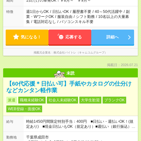
1日だけの単発OK！＃8月～ ＃9月～
期間
週1日からOK
/
日払いOK
/
履歴書不要
/
40～50代活躍中
/
副
特徴
業・WワークOK
/
服装自由
/
シフト勤務
/
10名以上の大量募
集
/
電話対応なし
/
パソコンスキル不要
気になる！
応募する
詳細へ
掲載元企業名
株式会社バイトレ（キャムコムグループ）
掲載日：2026.07.21
未読
【60代応援＊日払い可】手紙やカタログの仕分け
などカンタン軽作業
派遣
職種未経験OK
社会人未経験OK
大学生歓迎
ブランクOK
WEB登録・面接OK
時給1450円間限定特別手当：400円 ■日払い・週払いOK！(規
給与
定あり) ■現金日払いもOK（規定あり）■週払い（銀行振込）も
OK
千葉県成田市
勤務地