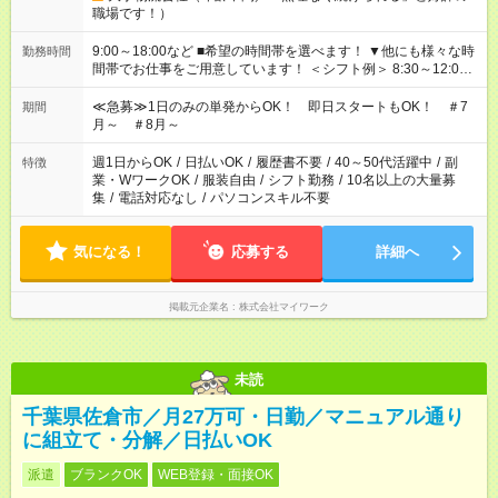
職場です！）
9:00～18:00など ■希望の時間帯を選べます！ ▼他にも様々な時
勤務時間
間帯でお仕事をご用意しています！ ＜シフト例＞ 8:30～12:00
17:00～22:00 13:00～22:00 22:00～翌6:00 など
≪急募≫1日のみの単発からOK！ 即日スタートもOK！ ＃7
期間
月～ ＃8月～
週1日からOK
/
日払いOK
/
履歴書不要
/
40～50代活躍中
/
副
特徴
業・WワークOK
/
服装自由
/
シフト勤務
/
10名以上の大量募
集
/
電話対応なし
/
パソコンスキル不要
気になる！
応募する
詳細へ
掲載元企業名
株式会社マイワーク
未読
千葉県佐倉市／月27万可・日勤／マニュアル通り
に組立て・分解／日払いOK
派遣
ブランクOK
WEB登録・面接OK