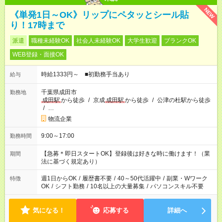
NEW
《単発1日～OK》リップにペタッとシール貼
り！17時まで
派遣
職種未経験OK
社会人未経験OK
大学生歓迎
ブランクOK
WEB登録・面接OK
時給1333円～ ■初勤務手当あり
給与
千葉県成田市
勤務地
成田駅
から徒歩
/
京成
成田駅
から徒歩
/
公津の杜駅から徒歩
/
…
物流企業
9:00～17:00
勤務時間
【急募＊即日スタートOK】登録後は好きな時に働けます！（業
期間
法に基づく規定あり）
週1日からOK
/
履歴書不要
/
40～50代活躍中
/
副業・Wワーク
特徴
OK
/
シフト勤務
/
10名以上の大量募集
/
パソコンスキル不要
気になる！
応募する
詳細へ