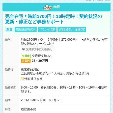
掲載日：2026.08.07
未読
完全在宅＊時給1700円！16時定時！契約状況の
更新・修正など事務サポート
派遣
職種未経験OK
ブランクOK
WEB登録・面接OK
時給1700円＋交 【月収例】272,000円～ ■給与の前払いが可
給与
能な速払いサービスあり
交通費別途支給あり
交通費支給あり
交通費
25～30万円
月収例
東京都品川区
勤務地
五反田駅から徒歩7分
/
大崎広小路駅から徒歩5分
情報通信会社
9:00～16:00 ※休憩60分。10時～18時・10時～19時も相談可
勤務時間
能です。
2026/09/01～長期 ※9月～！
期間
履歴書不要
特徴