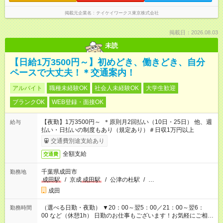
掲載元企業名
テイケイワークス東京株式会社
掲載日：2026.08.03
未読
【日給1万3500円～】初めどき、働きどき、自分
ペースで大丈夫！＊交通案内！
アルバイト
職種未経験OK
社会人未経験OK
大学生歓迎
ブランクOK
WEB登録・面接OK
【夜勤】1万3500円～ ＊原則月2回払い（10日・25日） 他、週
給与
払い・日払いの制度もあり（規定あり）＃日収1万円以上
交通費別途支給あり
全額支給
交通費
千葉県成田市
勤務地
成田駅
/
京成
成田駅
/
公津の杜駅
/
…
成田
（選べる日勤・夜勤） ▼20：00～翌5：00／21：00～翌6：
勤務時間
00 など（休憩1h） 日勤のお仕事もございます！お気軽にご相談