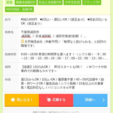
派遣
職種未経験OK
社会人未経験OK
大学生歓迎
ブランクOK
WEB登録・面接OK
時給1400円 ■日払い・週払いOK！(規定あり) ■現金日払いも
給与
OK（規定あり）
千葉県成田市
勤務地
成田駅
/
京成
成田駅
/
成田空港(鉄道)駅
/
…
大手物流会社（年齢不問／「無理なく続けられる」と好評の
職場です）
9:00～18:00 希望の時間帯を選べます！ ＜シフト例＞ ・8：30
勤務時間
～12：00 ・10：00～19：00 ・17：00～22：00 ・13：00～
22：00 ・22：00～翌6：00 など
【急募】1日のみOK！ 即日スタートもOK！ ＜Ｗワークや扶
期間
養内での勤務もＯＫです＞
週1日からOK
/
日払いOK
/
履歴書不要
/
40～50代活躍中
/
副
特徴
業・WワークOK
/
服装自由
/
シフト勤務
/
10名以上の大量募
集
/
電話対応なし
/
パソコンスキル不要
気になる！
応募する
詳細へ
掲載元企業名
株式会社マイワーク（シニア）