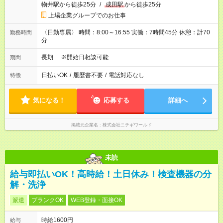
物井駅から徒歩25分
/
成田駅
から徒歩25分
上場企業グループでのお仕事
〈日勤専属〉 時間：8:00～16:55 実働：7時間45分 休憩：計70
勤務時間
分
長期 ※開始日相談可能
期間
日払いOK
/
履歴書不要
/
電話対応なし
特徴
気になる！
応募する
詳細へ
掲載元企業名
株式会社ニチギワールド
未読
給与即払いOK！高時給！土日休み！検査機器の分
解・洗浄
派遣
ブランクOK
WEB登録・面接OK
時給1600円
給与