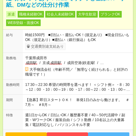
紙、DMなどの仕分け作業
派遣
職種未経験OK
社会人未経験OK
大学生歓迎
ブランクOK
WEB登録・面接OK
時給1500円 ■日払い・週払いOK！(規定あり) ■現金日払いも
給与
OK（規定あり）■週払い（銀行振込）もOK
交通費別途支給あり
千葉県成田市
勤務地
成田駅
/
京成
成田駅
/
成田空港(鉄道)駅
/
…
大手物流会社（年齢不問／「無理なく続けられる」と好評の
職場です！）
17:30～22:30 希望の時間帯を選べます！ ＜シフト例＞ ・8：30
勤務時間
～12：00 ・10：00～19：00 ・17：00～22：00 ・13：00～
22：00 ・22：00～翌6：00 など
【急募】即日スタートＯＫ！ 単発1日のみから働けます。 ＃
期間
7月～ ＃8月～
週1日からOK
/
日払いOK
/
履歴書不要
/
40～50代活躍中
/
副
特徴
業・WワークOK
/
服装自由
/
シフト勤務
/
10名以上の大量募
集
/
電話対応なし
/
パソコンスキル不要