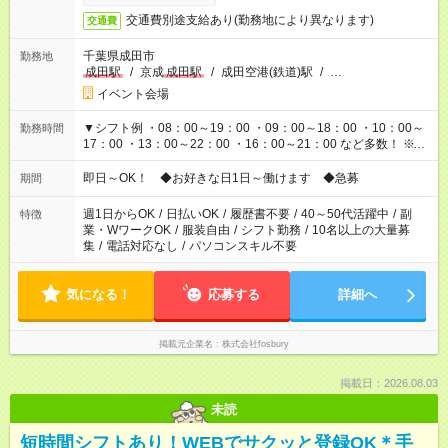
交通費別途支給あり(勤務地により異なります)
交通費
千葉県成田市
勤務地
成田駅
/
京成
成田駅
/
成田空港(鉄道)駅
/
…
イベント会場
▼シフト例 ・08：00～19：00 ・09：00～18：00 ・10：00～
勤務時間
17：00 ・13：00～22：00 ・16：00～21：00 など多数！ ※お
仕事により勤務時間が異なります
即日～OK！ ◆お好きな日1日～働けます ◆急募
期間
週1日からOK
/
日払いOK
/
履歴書不要
/
40～50代活躍中
/
副
特徴
業・WワークOK
/
服装自由
/
シフト勤務
/
10名以上の大量募
集
/
電話対応なし
/
パソコンスキル不要
気になる！
応募する
詳細へ
掲載元企業名
株式会社fosbury
掲載日：2026.08.03
未読
短時間シフトあり！WEBでサクッと登録OK＊手