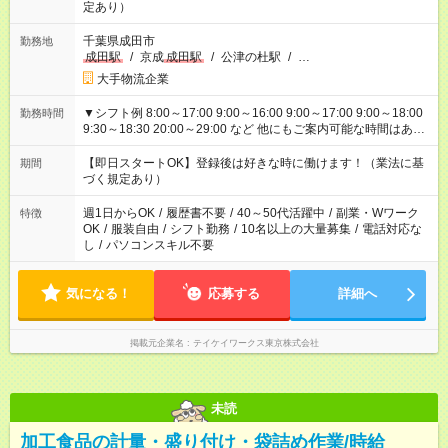
定あり）
千葉県成田市
勤務地
成田駅
/
京成
成田駅
/
公津の杜駅
/
…
大手物流企業
▼シフト例 8:00～17:00 9:00～16:00 9:00～17:00 9:00～18:00
勤務時間
9:30～18:30 20:00～29:00 など 他にもご案内可能な時間はあり
ます！ ご希望の勤務時間を教えてください＾＾
【即日スタートOK】登録後は好きな時に働けます！（業法に基
期間
づく規定あり）
週1日からOK
/
履歴書不要
/
40～50代活躍中
/
副業・Wワーク
特徴
OK
/
服装自由
/
シフト勤務
/
10名以上の大量募集
/
電話対応な
し
/
パソコンスキル不要
気になる！
応募する
詳細へ
掲載元企業名
テイケイワークス東京株式会社
未読
加工食品の計量・盛り付け・袋詰め作業/時給