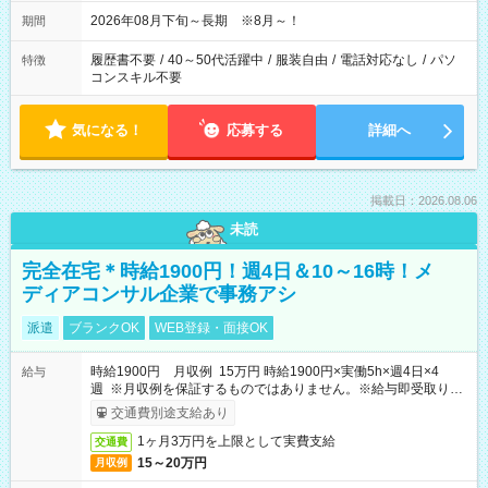
2026年08月下旬～長期 ※8月～！
期間
履歴書不要
/
40～50代活躍中
/
服装自由
/
電話対応なし
/
パソ
特徴
コンスキル不要
気になる！
応募する
詳細へ
掲載日：2026.08.06
未読
完全在宅＊時給1900円！週4日＆10～16時！メ
ディアコンサル企業で事務アシ
派遣
ブランクOK
WEB登録・面接OK
時給1900円 月収例 15万円 時給1900円×実働5h×週4日×4
給与
週 ※月収例を保証するものではありません。※給与即受取りサ
ービス利用可（利用条件有）
交通費別途支給あり
1ヶ月3万円を上限として実費支給
交通費
15～20万円
月収例