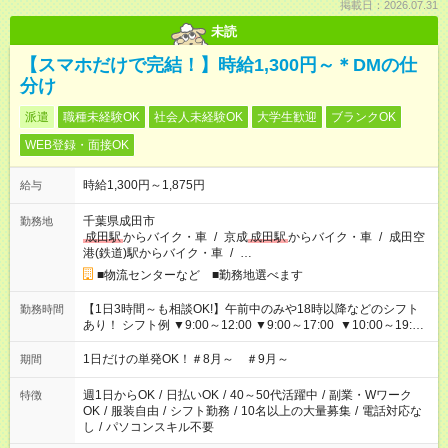
掲載日：2026.07.31
未読
【スマホだけで完結！】時給1,300円～＊DMの仕
分け
派遣
職種未経験OK
社会人未経験OK
大学生歓迎
ブランクOK
WEB登録・面接OK
時給1,300円～1,875円
給与
千葉県成田市
勤務地
成田駅
からバイク・車
/
京成
成田駅
からバイク・車
/
成田空
港(鉄道)駅からバイク・車
/
…
■物流センターなど ■勤務地選べます
【1日3時間～も相談OK!】午前中のみや18時以降などのシフト
勤務時間
あり！ シフト例 ▼9:00～12:00 ▼9:00～17:00 ▼10:00～19:00
▼18:00～21:00
1日だけの単発OK！＃8月～ ＃9月～
期間
週1日からOK
/
日払いOK
/
40～50代活躍中
/
副業・Wワーク
特徴
OK
/
服装自由
/
シフト勤務
/
10名以上の大量募集
/
電話対応な
し
/
パソコンスキル不要