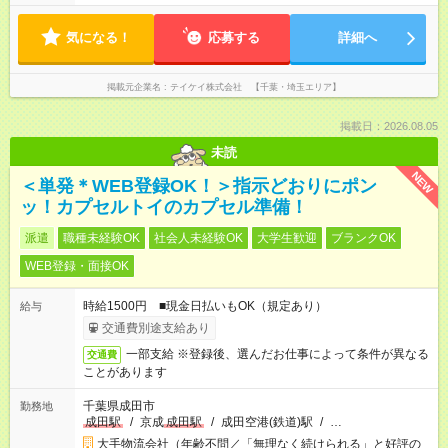
気になる！
応募する
詳細へ
掲載元企業名
テイケイ株式会社 【千葉・埼玉エリア】
掲載日：2026.08.05
未読
NEW
＜単発＊WEB登録OK！＞指示どおりにポン
ッ！カプセルトイのカプセル準備！
派遣
職種未経験OK
社会人未経験OK
大学生歓迎
ブランクOK
WEB登録・面接OK
時給1500円 ■現金日払いもOK（規定あり）
給与
交通費別途支給あり
一部支給 ※登録後、選んだお仕事によって条件が異なる
交通費
ことがあります
千葉県成田市
勤務地
成田駅
/
京成
成田駅
/
成田空港(鉄道)駅
/
…
大手物流会社（年齢不問／「無理なく続けられる」と好評の