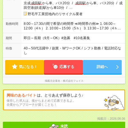
京成
成田駅
から車、バス20分
/
成田駅
から車、バス20分
/
成
田空港(鉄道)駅から車10分
/
…
野毛平工業団地内のリサイクル業者
8:00～17:30の間で希望の時間帯 ≪時間帯の例≫ 1. 08:00～
勤務時間
12:00（4ｈ） 2. 10:00～15:00（5ｈ） 3. 13:30～17:30（4ｈ）
等 3h勤務や5h～勤務など柔軟に対応致します。 ご希望があれば
ご相談ください。 実働6時間未満の場合は休憩なし ※水分補給や
即日～長期（9月～OK）#急募 #10名募集
期間
トイレなど適宜可能 実働6時間以上の場合は休憩60分
40～50代活躍中
/
副業・WワークOK
/
シフト勤務
/
電話対応な
特徴
し
気になる！
応募する
詳細へ
掲載元企業名
株式会社フェイス
興味のあるバイト
は、とりあえず保存しよう♪
保存した求人は、後からまとめて応募できるよ。
企業からアプローチが届くことも！
掲載日：2026.08.06
未読