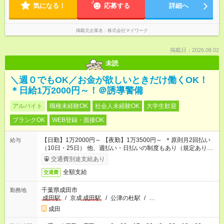
気になる！
応募する
詳細へ
掲載元企業名
株式会社マイワーク
掲載日：2026.08.02
未読
＼週０でもOK／お金が欲しいときだけ働くOK！
＊日給1万2000円～！＠誘導警備
アルバイト
職種未経験OK
社会人未経験OK
大学生歓迎
ブランクOK
WEB登録・面接OK
【日勤】1万2000円～ 【夜勤】1万3500円～ ＊原則月2回払い
給与
（10日・25日） 他、週払い・日払いの制度もあり（規定あり）
＃日収1万円以上
交通費別途支給あり
全額支給
交通費
千葉県成田市
勤務地
成田駅
/
京成
成田駅
/
公津の杜駅
/
…
成田