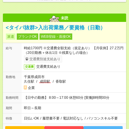
未読
<タイパ抜群>入出荷業務／要資格（日勤）
派遣
ブランクOK
WEB登録・面接OK
時給1700円 ※交通費全額支給（規定あり） 【月収例】27.2万円
給与
（20日勤務＋休出1日 ※残業なしの場合）
交通費別途支給あり
交通費支給あり
交通費
千葉県成田市
勤務地
久住駅
/
成田駅
/
香取駅
企業
【日中の勤務】 8:00～17:00 休憩60分 [実働]8時間00分
勤務時間
即日～長期
期間
日払いOK
/
履歴書不要
/
電話対応なし
/
パソコンスキル不要
特徴