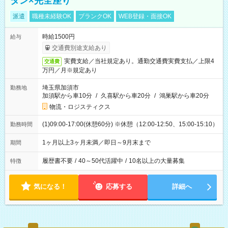
タン×完全座り
派遣
職種未経験OK
ブランクOK
WEB登録・面接OK
時給1500円
給与
交通費別途支給あり
実費支給／当社規定あり。通勤交通費実費支払／上限4
交通費
万円／月※規定あり
埼玉県加須市
勤務地
加須駅から車10分
/
久喜駅から車20分
/
鴻巣駅から車20分
物流・ロジスティクス
(1)09:00-17:00(休憩60分) ※休憩（12:00-12:50、15:00-15:10）
勤務時間
1ヶ月以上3ヶ月未満／即日～9月末まで
期間
履歴書不要
/
40～50代活躍中
/
10名以上の大量募集
特徴
気になる！
応募する
詳細へ