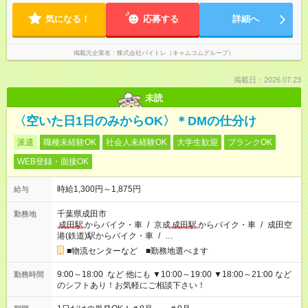
気になる！
応募する
詳細へ
掲載元企業名
株式会社バイトレ（キャムコムグループ）
掲載日：2026.07.23
未読
〈空いた日1日のみからOK〉＊DMの仕分け
派遣
職種未経験OK
社会人未経験OK
大学生歓迎
ブランクOK
WEB登録・面接OK
時給1,300円～1,875円
給与
千葉県成田市
勤務地
成田駅
からバイク・車
/
京成
成田駅
からバイク・車
/
成田空
港(鉄道)駅からバイク・車
/
…
■物流センターなど ■勤務地選べます
9:00～18:00 など 他にも ▼10:00～19:00 ▼18:00～21:00 など
勤務時間
のシフトあり！お気軽にご相談下さい！