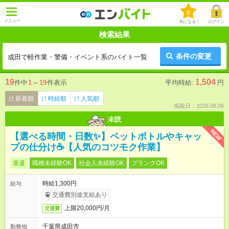
0
メニュー
気になる！
ログイン
検索結果
条件の変更
成田で軽作業・警備・イベント系のバイト一覧
19
1,504
件中
1
～
19
件表示
平均時給:
円
新着順
時給順
人気順
掲載日：2026.08.06
未読
NEW
【選べる時間・日数✨】ペットボトルやキャッ
プの仕分け☕【人気のコツモク作業】
派遣
職種未経験OK
社会人未経験OK
ブランクOK
時給1,300円
給与
交通費別途支給あり
上限20,000円/月
交通費
千葉県成田市
勤務地