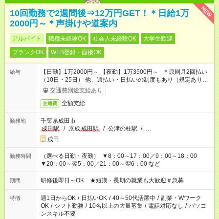
NEW
10回勤務で2週間後⇒12万円GET！＊日給1万
2000円～＊声掛けや道案内
アルバイト
職種未経験OK
社会人未経験OK
大学生歓迎
ブランクOK
WEB登録・面接OK
【日勤】1万2000円～ 【夜勤】1万3500円～ ＊原則月2回払い
給与
（10日・25日） 他、週払い・日払いの制度もあり（規定あり）
＃日収1万円以上
交通費別途支給あり
全額支給
交通費
千葉県成田市
勤務地
成田駅
/
京成
成田駅
/
公津の杜駅
/
…
成田
（選べる日勤・夜勤） ▼8：00～17：00／9：00～18：00
勤務時間
▼20：00～翌5：00／21：00～翌6：00 など
研修後即日～OK ★短期・長期の就業も大歓迎＃急募
期間
週1日からOK
/
日払いOK
/
40～50代活躍中
/
副業・Wワーク
特徴
OK
/
シフト勤務
/
10名以上の大量募集
/
電話対応なし
/
パソコ
ンスキル不要