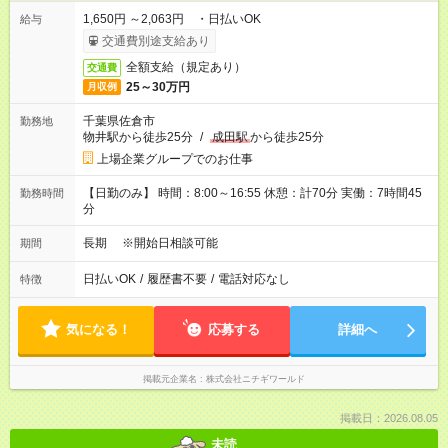
1,650円 ～2,063円 ・日払いOK
給与
交通費別途支給あり
全額支給（規定あり）
交通費
25～30万円
月収例
千葉県佐倉市
勤務地
物井駅から徒歩25分
/
成田駅
から徒歩25分
上場企業グループでのお仕事
【日勤のみ】 時間：8:00～16:55 休憩：計70分 実働：7時間45
勤務時間
分
長期 ※開始日相談可能
期間
日払いOK
/
履歴書不要
/
電話対応なし
特徴
気になる！
応募する
詳細へ
掲載元企業名
株式会社ニチギワールド
掲載日：2026.08.05
未読