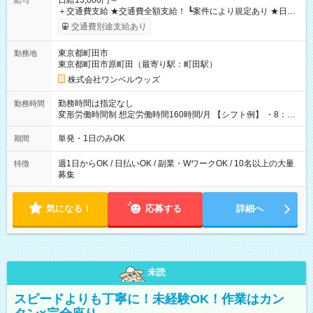
日給13,000円～
給与
＋交通費支給 ★交通費全額支給！ ┗案件により規定あり ★日払
いOK！（規定あり） ┗働いたその日に現金GET♪ お仕事後はコ
交通費別途支給あり
ンビニATMから 日払い分を引き落とせます！ 【試用期間】試
用期間なし
東京都町田市
勤務地
東京都町田市原町田（最寄り駅：町田駅）
株式会社ワンベルウッズ
勤務時間は指定なし
勤務時間
変形労働時間制 想定労働時間160時間/月 【シフト例】 ・8：00
～21：00
単発・1日のみOK
期間
週1日からOK / 日払いOK / 副業・WワークOK / 10名以上の大量
特徴
募集
気になる！
応募する
詳細へ
未読
スピードよりも丁寧に！未経験OK！作業はカン