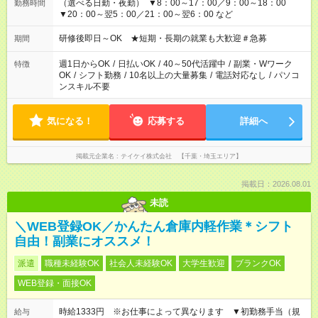
（選べる日勤・夜勤） ▼8：00～17：00／9：00～18：00
勤務時間
▼20：00～翌5：00／21：00～翌6：00 など
研修後即日～OK ★短期・長期の就業も大歓迎＃急募
期間
週1日からOK
/
日払いOK
/
40～50代活躍中
/
副業・Wワーク
特徴
OK
/
シフト勤務
/
10名以上の大量募集
/
電話対応なし
/
パソコ
ンスキル不要
気になる！
応募する
詳細へ
掲載元企業名
テイケイ株式会社 【千葉・埼玉エリア】
掲載日：2026.08.01
未読
＼WEB登録OK／かんたん倉庫内軽作業＊シフト
自由！副業にオススメ！
派遣
職種未経験OK
社会人未経験OK
大学生歓迎
ブランクOK
WEB登録・面接OK
時給1333円 ※お仕事によって異なります ▼初勤務手当（規
給与