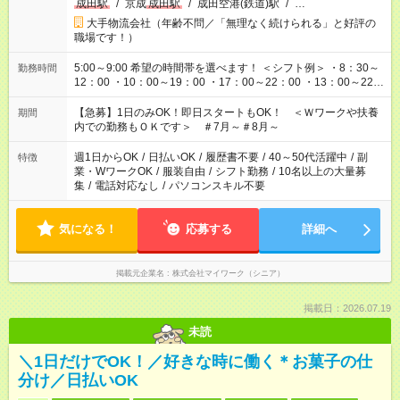
成田駅
/
京成
成田駅
/
成田空港(鉄道)駅
/
…
大手物流会社（年齢不問／「無理なく続けられる」と好評の
職場です！）
5:00～9:00 希望の時間帯を選べます！ ＜シフト例＞ ・8：30～
勤務時間
12：00 ・10：00～19：00 ・17：00～22：00 ・13：00～22：
00 ・22：00～翌6：00 など
【急募】1日のみOK！即日スタートもOK！ ＜Ｗワークや扶養
期間
内での勤務もＯＫです＞ ＃7月～＃8月～
週1日からOK
/
日払いOK
/
履歴書不要
/
40～50代活躍中
/
副
特徴
業・WワークOK
/
服装自由
/
シフト勤務
/
10名以上の大量募
集
/
電話対応なし
/
パソコンスキル不要
気になる！
応募する
詳細へ
掲載元企業名
株式会社マイワーク（シニア）
掲載日：2026.07.19
未読
＼1日だけでOK！／好きな時に働く＊お菓子の仕
分け／日払いOK