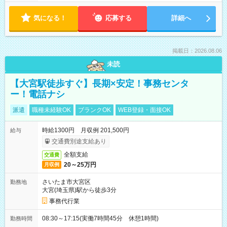
気になる！
応募する
詳細へ
掲載日：2026.08.06
未読
【大宮駅徒歩すぐ】長期×安定！事務センタ
ー！電話ナシ
派遣
職種未経験OK
ブランクOK
WEB登録・面接OK
時給1300円 月収例 201,500円
給与
交通費別途支給あり
全額支給
交通費
20～25万円
月収例
さいたま市大宮区
勤務地
大宮(埼玉県)駅から徒歩3分
事務代行業
08:30～17:15(実働7時間45分 休憩1時間)
勤務時間