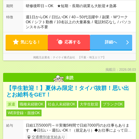
ください！
研修後即日～OK ★短期・長期の就業も大歓迎＃急募
期間
週1日からOK
/
日払いOK
/
40～50代活躍中
/
副業・Wワーク
特徴
OK
/
シフト勤務
/
10名以上の大量募集
/
電話対応なし
/
パソコ
ンスキル不要
気になる！
応募する
詳細へ
掲載元企業名
テイケイ株式会社 【千葉・埼玉エリア】
掲載日：2026.08.03
未読
【学生歓迎！】夏休み限定！タイパ抜群！思い出
とお給料をGET！
派遣
職種未経験OK
社会人未経験OK
大学生歓迎
ブランクOK
WEB登録・面接OK
日給1万5000円～※実働5時間で日給7000円のお仕事もありま
給与
す ◆日払い・週払いOK！（規定あり）◆お仕事によって日給も
異なります
交通費別途支給あり