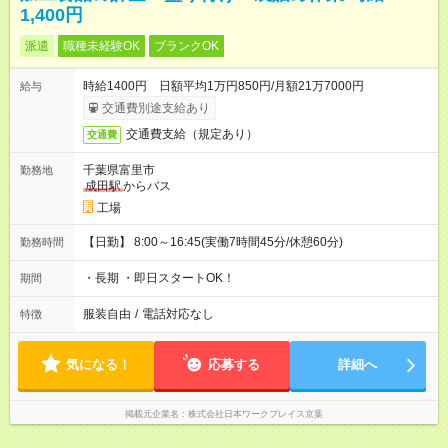
1,400円
派遣
職種未経験OK
ブランクOK
時給1400円 日額平均1万円850円/月額21万7000円
給与
交通費別途支給あり
交通費支給（規定あり）
交通費
千葉県富里市
勤務地
成田駅
からバス
工場
【日勤】 8:00～16:45(実働7時間45分/休憩60分)
勤務時間
・長期 ・即日スタートOK！
期間
服装自由
/
電話対応なし
特徴
気になる！
応募する
詳細へ
掲載元企業名
株式会社日本ワークプレイス京葉