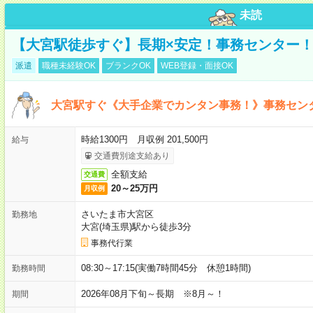
未読
【大宮駅徒歩すぐ】長期×安定！事務センター
派遣
職種未経験OK
ブランクOK
WEB登録・面接OK
大宮駅すぐ《大手企業でカンタン事務！》事務セン
時給1300円 月収例 201,500円
給与
交通費別途支給あり
全額支給
交通費
20～25万円
月収例
さいたま市大宮区
勤務地
大宮(埼玉県)駅から徒歩3分
事務代行業
08:30～17:15(実働7時間45分 休憩1時間)
勤務時間
2026年08月下旬～長期 ※8月～！
期間