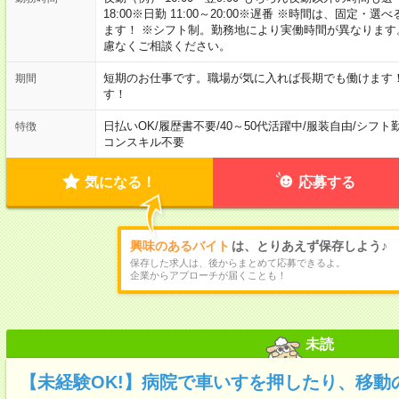
18:00※日勤 11:00～20:00※遅番 ※時間は、固
ます！ ※シフト制。勤務地により実働時間が異なりま
慮なくご相談ください。
短期のお仕事です。職場が気に入れば長期でも働けます
期間
す！
日払いOK
/
履歴書不要
/
40～50代活躍中
/
服装自由
/
シフト
特徴
コンスキル不要
気になる！
応募する
興味のあるバイト
は、とりあえず保存しよう♪
保存した求人は、後からまとめて応募できるよ。
企業からアプローチが届くことも！
未読
【未経験OK!】病院で車いすを押したり、移動