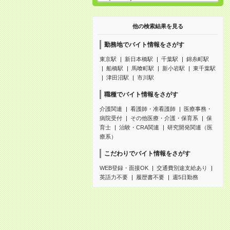
他の検索結果を見る
勤務地でバイト情報をさがす
東京駅
新日本橋駅
千葉駅
錦糸町駅
船橋駅
馬喰町駅
新小岩駅
東千葉駅
津田沼駅
市川駅
職種でバイト情報をさがす
介護関連
看護師・准看護師
医療事務・
病院受付
その他医療・介護・保育系
保
育士
治験・CRA関連
研究開発関連（医
療系）
こだわりでバイト情報をさがす
WEB登録・面接OK
交通費別途支給あり
英語力不要
履歴書不要
週5日勤務