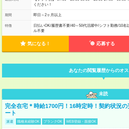
ください！
即日～2ヶ月以上
期間
日払いOK
/
履歴書不要
/
40～50代活躍中
/
シフト勤務
/
10名
特徴
ル不要
気になる！
応募する
あなたの閲覧履歴からのオス
未読
完全在宅＊時給1700円！16時定時！契約状況
ート
派遣
職種未経験OK
ブランクOK
WEB登録・面接OK