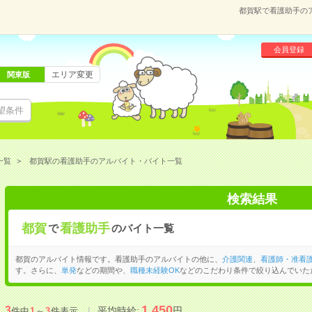
都賀駅で看護助手の
会員登録
エリア変更
関東版
望条件
一覧
都賀駅の看護助手のアルバイト・バイト一覧
検索結果
都賀
看護助手
で
のバイト一覧
都賀のアルバイト情報です。看護助手のアルバイトの他に、
介護関連
、
看護師・准看
す。さらに、
単発
などの期間や、
職種未経験OK
などのこだわり条件で絞り込んでいた
1,450
3
平均時給:
円
件中
1
～
3
件表示