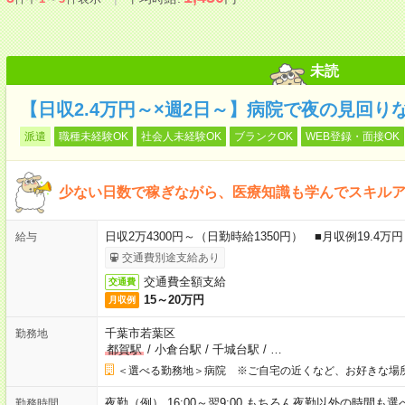
未読
【日収2.4万円～×週2日～】病院で夜の見回り
派遣
職種未経験OK
社会人未経験OK
ブランクOK
WEB登録・面接OK
少ない日数で稼ぎながら、医療知識も学んでスキル
日収2万4300円～（日勤時給1350円） ■月収例19.4
給与
交通費別途支給あり
交通費全額支給
交通費
15～20万円
月収例
千葉市若葉区
勤務地
都賀駅
/
小倉台駅
/
千城台駅
/
…
＜選べる勤務地＞病院 ※ご自宅の近くなど、お好きな場
夜勤（例） 16:00～翌9:00 もちろん夜勤以外の時間も選べます
勤務時間