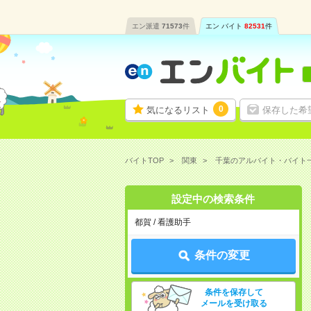
エン派遣
71573
件
エン バイト
82531
件
0
気になるリスト
保存した希
バイトTOP
関東
千葉のアルバイト・バイト
設定中の検索条件
都賀 / 看護助手
条件の変更
条件を保存して
メールを受け取る