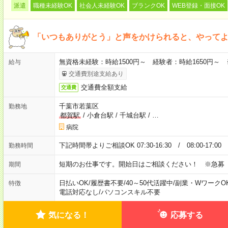
派遣
職種未経験OK
社会人未経験OK
ブランクOK
WEB登録・面接OK
「いつもありがとう」と声をかけられると、やってよ
無資格未経験：時給1500円～ 経験者：時給1650円～
給与
交通費別途支給あり
交通費全額支給
交通費
千葉市若葉区
勤務地
都賀駅
/
小倉台駅
/
千城台駅
/
…
病院
下記時間帯よりご相談OK 07:30-16:30 / 08:00-17:0
勤務時間
短期のお仕事です。開始日はご相談ください！ ※急募
期間
日払いOK
/
履歴書不要
/
40～50代活躍中
/
副業・WワークO
特徴
電話対応なし
/
パソコンスキル不要
気になる！
応募する