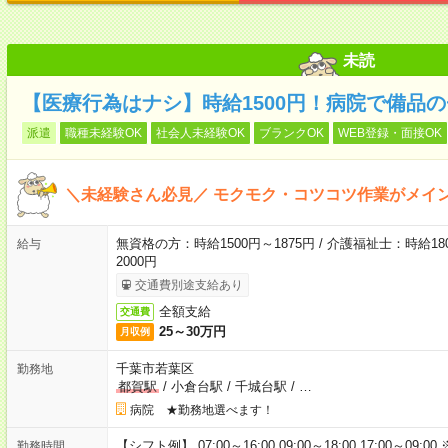
未読
【医療行為はナシ】時給1500円！病院で備品
派遣
職種未経験OK
社会人未経験OK
ブランクOK
WEB登録・面接OK
＼未経験さん必見／ モクモク・コツコツ作業がメイ
無資格の方：時給1500円～1875円 / 介護福祉士：時給180
給与
2000円
交通費別途支給あり
全額支給
交通費
25～30万円
月収例
千葉市若葉区
勤務地
都賀駅
/
小倉台駅
/
千城台駅
/
…
病院 ★勤務地選べます！
【シフト例】 07:00～16:00 09:00～18:00 17:00
勤務時間