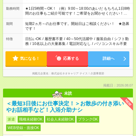
★1日5時間～OK！ （例）9:00～18:00のあいだ もちろん1日8時
勤務時間
間のお仕事もご紹介可能です！ご希望をお聞かせください！★家
庭の都合でお休みが必要な場合も遠慮なくご相談ください。 ※
週最低15時間以上の勤務が必要です
短期2ヵ月～のお仕事です。開始日はご相談ください！ ★急募
期間
です！
日払いOK
/
履歴書不要
/
40～50代活躍中
/
服装自由
/
シフト勤
特徴
務
/
10名以上の大量募集
/
電話対応なし
/
パソコンスキル不要
気になる！
応募する
詳細へ
掲載元企業名
株式会社ネオキャリア ナイス！介護事業部
掲載日：2026.08.07
未読
NEW
＜最短3日後にお仕事決定！＞お散歩の付き添い
やお話相手など！入浴介助ナシ
派遣
職種未経験OK
社会人未経験OK
ブランクOK
WEB登録・面接OK