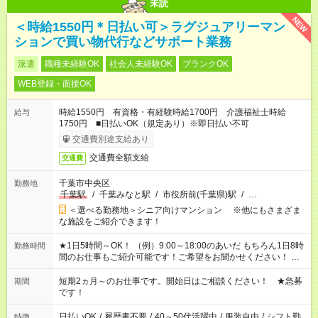
未読
NEW
＜時給1550円＊日払い可＞ラグジュアリーマン
ションで買い物代行などサポート業務
派遣
職種未経験OK
社会人未経験OK
ブランクOK
WEB登録・面接OK
時給1550円 有資格・有経験時給1700円 介護福祉士時給
給与
1750円 ■日払いOK（規定あり）※即日払い不可
交通費別途支給あり
交通費全額支給
交通費
千葉市中央区
勤務地
千葉駅
/
千葉みなと駅
/
市役所前(千葉県)駅
/
…
＜選べる勤務地＞シニア向けマンション ※他にもさまざま
な施設をご紹介できます！
★1日5時間～OK！ （例）9:00～18:00のあいだ もちろん1日8時
勤務時間
間のお仕事もご紹介可能です！ご希望をお聞かせください！ ★
家庭の都合でお休みが必要な場合も遠慮なくご相談ください。
※週最低15時間以上の勤務が必要です
短期2ヵ月～のお仕事です。開始日はご相談ください！ ★急募
期間
です！
日払いOK
/
履歴書不要
/
40～50代活躍中
/
服装自由
/
シフト勤
特徴