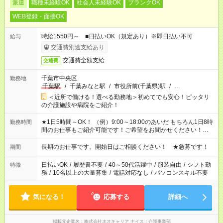
派遣
職種未経験OK
社会人未経験OK
ブランクOK
WEB登録・面接OK
時給1550円～ ■日払いOK（規定あり）※即日払い不可
給与
交通費別途支給あり
交通費全額支給
交通費
千葉市中央区
勤務地
千葉駅
/
千葉みなと駅
/
市役所前(千葉県)駅
/
…
＜近所で働ける！選べる勤務地＞初めてでも安心！ピッタリ
の介護施設や病院をご紹介！
★1日5時間～OK！ （例）9:00～18:00のあいだ もちろん1日8時
勤務時間
間のお仕事もご紹介可能です！ご希望をお聞かせください！★家
庭の都合でお休みが必要な場合も遠慮なくご相談ください。 ※
週最低15時間以上の勤務が必要です
長期のお仕事です。開始日はご相談ください！ ★急募です！
期間
日払いOK
/
履歴書不要
/
40～50代活躍中
/
服装自由
/
シフト勤
特徴
務
/
10名以上の大量募集
/
電話対応なし
/
パソコンスキル不要
気になる！
応募する
詳細へ
掲載元企業名
株式会社ネオキャリア ナイス！介護事業部