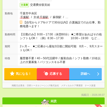
交通費全額支給
交通費
千葉市中央区
勤務地
千葉駅
/
京成
千葉駅
/
蘇我駅
/
…
【自宅からドアtoドアで30分以内】介護施設でのお仕事。勤
務地選べます！
【日勤のみ】9:00～17:00（休憩60分） ■ご希望があればその他
勤務時間
シフトもOK！ （例）8:30～17:30 10:00～19:00 など
「家族とお休みを合わせたい」 「できれば残業はしたくない」
など、あなたのご希望に沿ったお仕事をご紹介します！ ※Wワ
2ヶ月～ ■ご応募から最短3日後に開始可能 8月～、9月スター
期間
ーク希望の方へ 今ご覧のお仕事で希望する勤務時間と、もう1つ
トもOK！
のお仕事の勤務時間。 合計で週40時間を超える場合は応募でき
ません
履歴書不要
/
40～50代活躍中
/
服装自由
/
シフト勤務
/
10名以
特徴
上の大量募集
/
パソコンスキル不要
気になる！
応募する
詳細へ
掲載元企業名
日研トータルソーシング株式会社 メディカルケア事業部 ナース派遣
掲載日：2026.08.07
未読