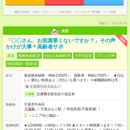
掲載元企業名
日研トータルソーシング株式会社 メディカルケア事業部 ナース派遣
掲載日：2026.08.06
未読
NEW
「〇〇さん、お部屋寒くないですか？」その声
かけが大事＊高齢者サポ
派遣
職種未経験OK
社会人未経験OK
大学生歓迎
ブランクOK
WEB登録・面接OK
無資格未経験：時給1500円～ 経験者：時給1750円～ ★日払
給与
い／週払い制度あり（月払いも選べます）※稼働開始時は手続き
完了次第のお支払いとなります。
交通費別途支給あり
交通費全額支給※規定有
交通費
千葉市中央区
勤務地
千葉駅
/
千葉みなと駅
/
市役所前(千葉県)駅
/
…
＜シニア向け施設＞
★1日6時間～の時短シフトOK ★スタート時間選べます！ 7:00～
勤務時間