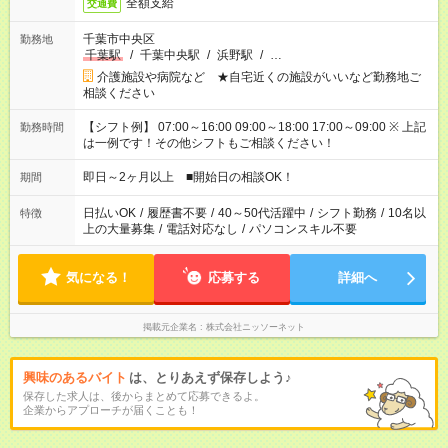
全額支給
交通費
千葉市中央区
勤務地
千葉駅
/
千葉中央駅
/
浜野駅
/
…
介護施設や病院など ★自宅近くの施設がいいなど勤務地ご
相談ください
【シフト例】 07:00～16:00 09:00～18:00 17:00～09:00 ※ 上記
勤務時間
は一例です！その他シフトもご相談ください！
即日～2ヶ月以上 ■開始日の相談OK！
期間
日払いOK
/
履歴書不要
/
40～50代活躍中
/
シフト勤務
/
10名以
特徴
上の大量募集
/
電話対応なし
/
パソコンスキル不要
気になる！
応募する
詳細へ
掲載元企業名
株式会社ニッソーネット
興味のあるバイト
は、とりあえず保存しよう♪
保存した求人は、後からまとめて応募できるよ。
企業からアプローチが届くことも！