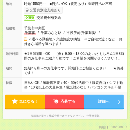
時給1550円～ ■日払いOK（規定あり）※即日払い不可
給与
交通費別途支給あり
交通費全額支給
交通費
千葉市中央区
勤務地
千葉駅
/
千葉みなと駅
/
市役所前(千葉県)駅
/
…
＜選べる勤務地＞介護施設や病院 ※ご自宅の近くなど、お
好きな場所を選べます！
★1日5時間～OK！ （例）9:00～18:00のあいだ もちろん1日8時
勤務時間
間のお仕事もご紹介可能です！ご希望をお聞かせください！★家
庭の都合でお休みが必要な場合も遠慮なくご相談ください。 ※
週最低15時間以上の勤務が必要です
短期2ヵ月～のお仕事です。開始日はご相談ください！ ★急募
期間
です！
日払いOK
/
履歴書不要
/
40～50代活躍中
/
服装自由
/
シフト勤
特徴
務
/
10名以上の大量募集
/
電話対応なし
/
パソコンスキル不要
気になる！
応募する
詳細へ
掲載元企業名
株式会社ネオキャリア ナイス！介護事業部
掲載日：2026.08.07