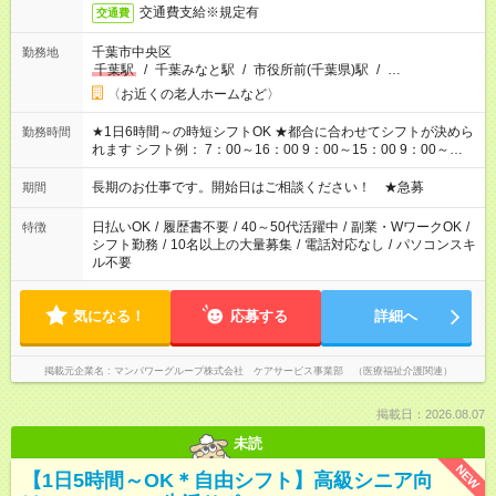
交通費支給※規定有
交通費
千葉市中央区
勤務地
千葉駅
/
千葉みなと駅
/
市役所前(千葉県)駅
/
…
〈お近くの老人ホームなど〉
★1日6時間～の時短シフトOK ★都合に合わせてシフトが決めら
勤務時間
れます シフト例： 7：00～16：00 9：00～15：00 9：00～
18：00 11：00～20：00 など ※Wワークの場合、他のお仕事と
合わせ週40時間超の就業はご案内できません ※法令に基づき、
長期のお仕事です。開始日はご相談ください！ ★急募
期間
週20時間以上勤務は社会保険への加入対象となります ※労働者
派遣法（日雇い派遣の原則禁止）により、短時間・短期間の就
日払いOK
/
履歴書不要
/
40～50代活躍中
/
副業・WワークOK
/
特徴
業はご案内が難しい場合があります
シフト勤務
/
10名以上の大量募集
/
電話対応なし
/
パソコンスキ
ル不要
気になる！
応募する
詳細へ
掲載元企業名
マンパワーグループ株式会社 ケアサービス事業部 （医療福祉介護関連）
掲載日：2026.08.07
未読
NEW
【1日5時間～OK＊自由シフト】高級シニア向