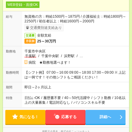
WEB登録・面接OK
無資格の方：時給1500円～1875円 / 介護福祉士：時給1800円～
給与
2250円 / 初任者以上：時給1600円～2000円
交通費別途支給あり
全額支給
交通費
25～30万円
月収例
千葉市中央区
勤務地
千葉駅
/
千葉中央駅
/
浜野駅
/
…
病院 ★勤務地選べます！
【シフト例】 07:00～16:00 09:00～18:00 17:00～09:00 ※ 上記
勤務時間
は一例です！その他シフトもご相談ください！
即日～2ヶ月以上
期間
日払いOK
/
履歴書不要
/
40～50代活躍中
/
シフト勤務
/
10名以
特徴
上の大量募集
/
電話対応なし
/
パソコンスキル不要
気になる！
応募する
詳細へ
掲載元企業名
株式会社ニッソーネット