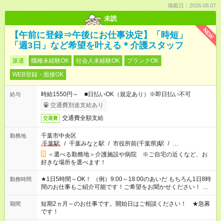
掲載日：2026.08.07
未読
NEW
【午前に登録⇒午後にお仕事決定】「時短」
「週3日」など希望を叶える＊介護スタッフ
派遣
職種未経験OK
社会人未経験OK
ブランクOK
WEB登録・面接OK
時給1550円～ ■日払いOK（規定あり）※即日払い不可
給与
交通費別途支給あり
交通費全額支給
交通費
千葉市中央区
勤務地
千葉駅
/
千葉みなと駅
/
市役所前(千葉県)駅
/
…
＜選べる勤務地＞介護施設や病院 ※ご自宅の近くなど、お
好きな場所を選べます！
★1日5時間～OK！ （例）9:00～18:00のあいだ もちろん1日8時
勤務時間
間のお仕事もご紹介可能です！ご希望をお聞かせください！ ※
週最低15時間以上の勤務が必要です
短期2ヵ月～のお仕事です。開始日はご相談ください！ ★急募
期間
です！