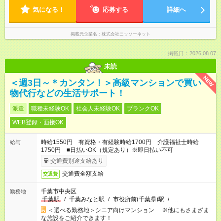
気になる！
応募する
詳細へ
掲載元企業名
株式会社ニッソーネット
掲載日：2026.08.07
未読
NEW
＜週3日～＊カンタン！＞高級マンションで買い
物代行などの生活サポート！
派遣
職種未経験OK
社会人未経験OK
ブランクOK
WEB登録・面接OK
時給1550円 有資格・有経験時給1700円 介護福祉士時給
給与
1750円 ■日払いOK（規定あり）※即日払い不可
交通費別途支給あり
交通費全額支給
交通費
千葉市中央区
勤務地
千葉駅
/
千葉みなと駅
/
市役所前(千葉県)駅
/
…
＜選べる勤務地＞シニア向けマンション ※他にもさまざま
な施設をご紹介できます！