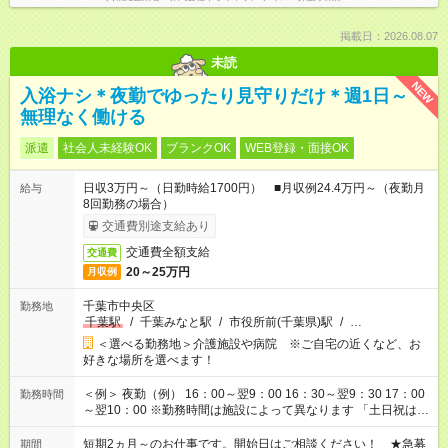
掲載日：2026.08.07
未読
NEW
入浴ナシ＊夜勤でゆったり見守りだけ＊週1日～
無理なく働ける
派遣
社会人未経験OK
ブランクOK
WEB登録・面接OK
日収3万円～（日勤時給1700円） ■月収例24.4万円～（夜勤月
給与
8回勤務の場合）
交通費別途支給あり
交通費全額支給
交通費
20～25万円
月収例
千葉市中央区
勤務地
千葉駅
/
千葉みなと駅
/
市役所前(千葉県)駅
/
…
＜選べる勤務地＞介護施設や病院 ※ご自宅の近くなど、お
好きな場所を選べます！
＜例＞ 夜勤（例） 16：00～翌9：00 16：30～翌9：30 17：00
勤務時間
～翌10：00 ※勤務時間は施設によって異なります 「土日祝は休
みたい」 「しっかり稼ぎたい」 「もう少し遅い時間から始めた
い」など ご希望にあったお仕事をご案内いたします。 ※未経験
短期2ヵ月～のお仕事です。開始日はご相談ください！ ★急募
期間