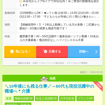
≪自宅からドアtoドアで30分以内！≫ご希望の勤務地を紹介
します。
1日5時間からOK！ ■シフト例 (1)8:00～13:00 (2)10:00～15:00
勤務時間
(3)12:00～17:00 「子どもたちが学校に行く間だけ働きたい」
「余裕を持って夕飯の準備がしたい」 「午前中は働いて、午後
はプライベートの時間にしたい」 など、ご希望を教えてくださ
【積極採用中！】＊1年以上勤務している方が多数！ご応募から
期間
いね。 ※Wワーク希望の方へ 今ご覧のお仕事で希望する勤務時
最短2～3日後の就業も相談可能です！
間と、もう1つのお仕事の勤務時間。 合計で週40時間を超える
場合は応募できません。
履歴書不要
/
40～50代活躍中
/
服装自由
/
シフト勤務
/
10名以
特徴
上の大量募集
/
電話対応なし
/
パソコンスキル不要
気になる！
応募する
詳細へ
掲載元企業名
日研トータルソーシング株式会社 メディカルケア事業部
掲載日：2026.08.05
未読
NEW
＼10年後にも残る仕事／～60代も現役活躍中の
職場へ＊介護
派遣
職種未経験OK
社会人未経験OK
大学生歓迎
ブランクOK