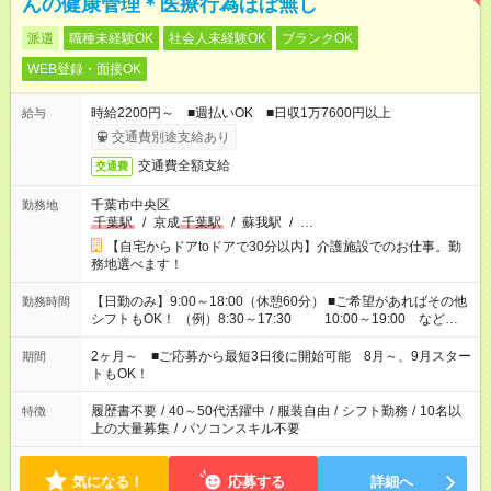
んの健康管理＊医療行為ほぼ無し
派遣
職種未経験OK
社会人未経験OK
ブランクOK
WEB登録・面接OK
時給2200円～ ■週払いOK ■日収1万7600円以上
給与
交通費別途支給あり
交通費全額支給
交通費
千葉市中央区
勤務地
千葉駅
/
京成
千葉駅
/
蘇我駅
/
…
【自宅からドアtoドアで30分以内】介護施設でのお仕事。勤
務地選べます！
【日勤のみ】9:00～18:00（休憩60分） ■ご希望があればその他
勤務時間
シフトもOK！ （例）8:30～17:30 10:00～19:00 など
「家族とお休みを合わせたい」 「できれば残業はしたくない」
など、あなたのご希望に沿ったお仕事をご紹介します！ ※Wワ
2ヶ月～ ■ご応募から最短3日後に開始可能 8月～、9月スター
期間
ーク希望の方へ 今ご覧のお仕事で希望する勤務時間と、もう1つ
トもOK！
のお仕事の勤務時間。 合計で週40時間を超える場合は応募でき
ません
履歴書不要
/
40～50代活躍中
/
服装自由
/
シフト勤務
/
10名以
特徴
上の大量募集
/
パソコンスキル不要
気になる！
応募する
詳細へ