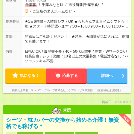
千葉市中央区
勤務地
千葉駅
/
千葉みなと駅
/
市役所前(千葉県)駅
/
…
＜ご近所の老人ホームなど＞
★1日6時間～の時短シフトOK ★もちろんフルタイムシフトも可
勤務時間
能 ★スタート時間選べます 7:00～16:00 9:00～18:00 11:00～
20:00 など 残業なし！ ※Wワークの場合、他のお仕事と合わせ
週40時間超の就業はご案内できません ※法令に基づき、週20時
開始日はご相談ください！ ★急募 ★職場が気に入れば、長期
期間
間以上勤務は社会保険への加入対象となります ※労働者派遣法
でも働けます！
（日雇い派遣の原則禁止）により、短時間・短期間の就業はご
案内が難しい場合があります
日払いOK
/
履歴書不要
/
40～50代活躍中
/
副業・WワークOK
/
特徴
服装自由
/
シフト勤務
/
10名以上の大量募集
/
電話対応なし
/
パ
ソコンスキル不要
気になる！
応募する
詳細へ
掲載元企業名
マンパワーグループ株式会社 ケアサービス事業部 （医療福祉介護関連）
掲載日：2026.08.07
未読
NEW
シーツ・枕カバーの交換から始める介護！無資
格でも稼げる＊