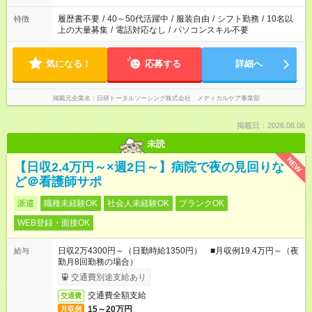
いね。 ※Wワーク希望の方へ 今ご覧のお仕事で希望する勤務時
間と、もう1つのお仕事の勤務時間。 合計で週40時間を超える
履歴書不要
/
40～50代活躍中
/
服装自由
/
シフト勤務
/
10名以
特徴
場合は応募できません。
上の大量募集
/
電話対応なし
/
パソコンスキル不要
気になる！
応募する
詳細へ
掲載元企業名
日研トータルソーシング株式会社 メディカルケア事業部
掲載日：2026.08.06
未読
NEW
【日収2.4万円～×週2日～】病院で夜の見回りな
ど＠看護師サポ
派遣
職種未経験OK
社会人未経験OK
ブランクOK
WEB登録・面接OK
日収2万4300円～（日勤時給1350円） ■月収例19.4万円～（夜
給与
勤月8回勤務の場合）
交通費別途支給あり
交通費全額支給
交通費
15～20万円
月収例