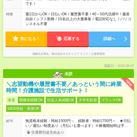
の方の場合は1～2ヶ月間は日中での仕事を経験いただき、 お
です！
仕事に慣れてからの夜勤になります。 ★家庭の都合でお休みが
必要な場合も遠慮なくご相談ください。
週1日からOK
/
日払いOK
/
履歴書不要
/
40～50代活躍中
/
服装
特徴
自由
/
シフト勤務
/
10名以上の大量募集
/
電話対応なし
/
パソコ
ンスキル不要
気になる！
応募する
詳細へ
掲載元企業名
株式会社ネオキャリア ナイス！介護事業部
掲載日：2026.08.07
未読
NEW
＼志望動機や履歴書不要／あっという間に終業
時間！介護施設で生活サポート！
派遣
職種未経験OK
社会人未経験OK
大学生歓迎
ブランクOK
WEB登録・面接OK
無資格未経験：時給1500円～ 経験者：時給1750円～ ★日払
給与
い／週払い制度あり（月払いも選べます）※稼働開始時は手続き
完了次第のお支払いとなります。
交通費別途支給あり