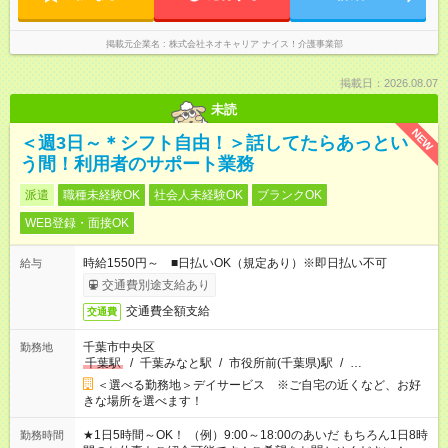
掲載元企業名
株式会社ネオキャリア ナイス！介護事業部
掲載日：2026.08.07
未読
NEW
＜週3日～＊シフト自由！＞話してたらあっとい
う間！利用者のサポート業務
派遣
職種未経験OK
社会人未経験OK
ブランクOK
WEB登録・面接OK
時給1550円～ ■日払いOK（規定あり）※即日払い不可
給与
交通費別途支給あり
交通費全額支給
交通費
千葉市中央区
勤務地
千葉駅
/
千葉みなと駅
/
市役所前(千葉県)駅
/
…
＜選べる勤務地＞デイサービス ※ご自宅の近くなど、お好
きな場所を選べます！
★1日5時間～OK！ （例）9:00～18:00のあいだ もちろん1日8時
勤務時間