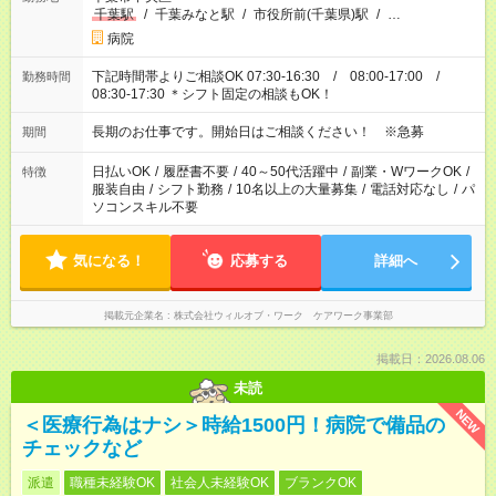
千葉駅
/
千葉みなと駅
/
市役所前(千葉県)駅
/
…
病院
下記時間帯よりご相談OK 07:30-16:30 / 08:00-17:00 /
勤務時間
08:30-17:30 ＊シフト固定の相談もOK！
長期のお仕事です。開始日はご相談ください！ ※急募
期間
日払いOK
/
履歴書不要
/
40～50代活躍中
/
副業・WワークOK
/
特徴
服装自由
/
シフト勤務
/
10名以上の大量募集
/
電話対応なし
/
パ
ソコンスキル不要
気になる！
応募する
詳細へ
掲載元企業名
株式会社ウィルオブ・ワーク ケアワーク事業部
掲載日：2026.08.06
未読
NEW
＜医療行為はナシ＞時給1500円！病院で備品の
チェックなど
派遣
職種未経験OK
社会人未経験OK
ブランクOK