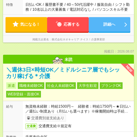
日払いOK
/
履歴書不要
/
40～50代活躍中
/
服装自由
/
シフト勤
特徴
務
/
10名以上の大量募集
/
電話対応なし
/
パソコンスキル不要
気になる！
応募する
詳細へ
掲載元企業名
株式会社ネオキャリア ナイス！介護事業部
掲載日：2026.08.07
未読
NEW
＼週休3日×時短OK／ミドルシニア層でもシッ
カリ稼げる＊介護
派遣
職種未経験OK
社会人未経験OK
大学生歓迎
ブランクOK
WEB登録・面接OK
無資格未経験：時給1500円～ 経験者：時給1750円～★日払い
給与
／週払い制度あり（月払いも選べます）※稼働開始時は手続き完
了次第のお支払いとなります。
交通費別途支給あり
交通費支給※規定有
交通費