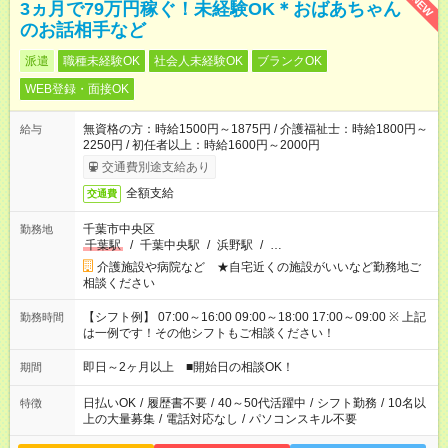
NEW
3ヵ月で79万円稼ぐ！未経験OK＊おばあちゃん
のお話相手など
派遣
職種未経験OK
社会人未経験OK
ブランクOK
WEB登録・面接OK
無資格の方：時給1500円～1875円 / 介護福祉士：時給1800円～
給与
2250円 / 初任者以上：時給1600円～2000円
交通費別途支給あり
全額支給
交通費
千葉市中央区
勤務地
千葉駅
/
千葉中央駅
/
浜野駅
/
…
介護施設や病院など ★自宅近くの施設がいいなど勤務地ご
相談ください
【シフト例】 07:00～16:00 09:00～18:00 17:00～09:00 ※ 上記
勤務時間
は一例です！その他シフトもご相談ください！
即日～2ヶ月以上 ■開始日の相談OK！
期間
日払いOK
/
履歴書不要
/
40～50代活躍中
/
シフト勤務
/
10名以
特徴
上の大量募集
/
電話対応なし
/
パソコンスキル不要