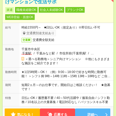
けマンションで生活サポ
派遣
職種未経験OK
社会人未経験OK
ブランクOK
WEB登録・面接OK
時給1550円～ ■日払いOK（規定あり）※即日払い不可
給与
交通費別途支給あり
交通費全額支給
交通費
千葉市中央区
勤務地
千葉駅
/
千葉みなと駅
/
市役所前(千葉県)駅
/
…
＜選べる勤務地＞シニア向けマンション ※他にもさまざま
な施設をご紹介できます！
★1日5時間～OK！ （例）9:00～18:00で好きな時間に勤務可
勤務時間
能！ ＞シフト例 9時～14時 11時～15時 13時～18時など ご自身
のご都合に合わせて勤務時間をご相談ください！ ★家庭の都合
でお休みや時間の調整が必要な場合も遠慮なくご相談くださ
短期2ヵ月～のお仕事です。開始日はご相談ください！ ★急募
期間
い。
です！
日払いOK
/
履歴書不要
/
40～50代活躍中
/
服装自由
/
シフト勤
特徴
務
/
10名以上の大量募集
/
電話対応なし
/
パソコンスキル不要
気になる！
応募する
詳細へ