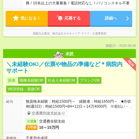
務
/
10名以上の大量募集
/
電話対応なし
/
パソコンスキル不要
気になる！
応募する
詳細へ
掲載元企業名
株式会社ネオキャリア ナイス！介護事業部
掲載日：2026.08.06
未読
NEW
＼未経験OK!／伝票や物品の準備など＊病院内
サポート
派遣
職種未経験OK
社会人未経験OK
ブランクOK
WEB登録・面接OK
無資格未経験：時給1500円～ 経験者：時給1650円～ ■月収
給与
例(週3日)：時給1500円×8H×12日＝14万4000円 ※前払い・日
払い・週払いOK
交通費別途支給あり
交通費全額支給
交通費
10～15万円
月収例
千葉市中央区
勤務地