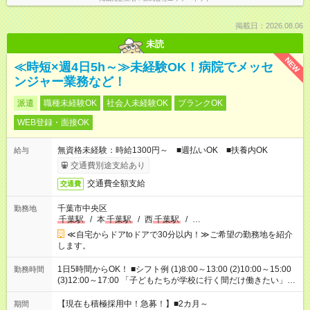
掲載日：2026.08.06
未読
NEW
≪時短×週4日5h～≫未経験OK！病院でメッセ
ンジャー業務など！
派遣
職種未経験OK
社会人未経験OK
ブランクOK
WEB登録・面接OK
無資格未経験：時給1300円～ ■週払いOK ■扶養内OK
給与
交通費別途支給あり
交通費全額支給
交通費
千葉市中央区
勤務地
千葉駅
/
本
千葉駅
/
西
千葉駅
/
…
≪自宅からドアtoドアで30分以内！≫ご希望の勤務地を紹介
します。
1日5時間からOK！ ■シフト例 (1)8:00～13:00 (2)10:00～15:00
勤務時間
(3)12:00～17:00 「子どもたちが学校に行く間だけ働きたい」
「余裕を持って夕飯の準備がしたい」 「午前中は働いて、午後
はプライベートの時間にしたい」 など、ご希望を教えてくださ
【現在も積極採用中！急募！】■2カ月～
期間