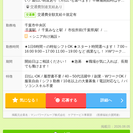
い／週払い制度あり（月払いも選べます）※稼働開始時は手続き
完了次第のお支払いとなります。
交通費別途支給あり
交通費全額支給※規定有
交通費
千葉市中央区
勤務地
千葉駅
/
千葉みなと駅
/
市役所前(千葉県)駅
/
…
＜シニア向け施設＞
★1日6時間～の時短シフトOK ★スタート時間選べます！ 7:00～
勤務時間
16:00 9:00～17:00 11:00～19:00 など 残業なし！ ※Wワークの
場合、他のお仕事と合わせ週40時間超の就業はご案内できませ
ん ※法令に基づき、週20時間以上勤務は社会保険への加入対象
開始日はご相談ください！ ★急募 ★職場が気に入れば、長期
期間
となります ※労働者派遣法（日雇い派遣の原則禁止）により、
でも働けます！
短時間・短期間の就業はご案内が難しい場合があります
日払いOK
/
履歴書不要
/
40～50代活躍中
/
副業・WワークOK
/
特徴
服装自由
/
シフト勤務
/
10名以上の大量募集
/
電話対応なし
/
パ
ソコンスキル不要
気になる！
応募する
詳細へ
掲載元企業名
マンパワーグループ株式会社 ケアサービス事業部 （医療福祉介護関連）
掲載日：2026.08.05