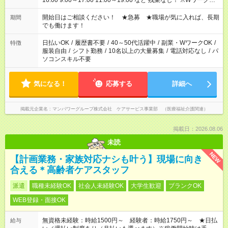
16:00 9:00～17:00 11:00～19:00 など 残業なし！ ※Wワークの
場合、他のお仕事と合わせ週40時間超の就業はご案内できませ
ん ※法令に基づき、週20時間以上勤務は社会保険への加入対象
開始日はご相談ください！ ★急募 ★職場が気に入れば、長期
期間
となります ※労働者派遣法（日雇い派遣の原則禁止）により、
でも働けます！
短時間・短期間の就業はご案内が難しい場合があります
日払いOK
/
履歴書不要
/
40～50代活躍中
/
副業・WワークOK
/
特徴
服装自由
/
シフト勤務
/
10名以上の大量募集
/
電話対応なし
/
パ
ソコンスキル不要
気になる！
応募する
詳細へ
掲載元企業名
マンパワーグループ株式会社 ケアサービス事業部 （医療福祉介護関連）
掲載日：2026.08.06
未読
NEW
【計画業務・家族対応ナシも叶う】現場に向き
合える＊高齢者ケアスタッフ
派遣
職種未経験OK
社会人未経験OK
大学生歓迎
ブランクOK
WEB登録・面接OK
無資格未経験：時給1500円～ 経験者：時給1750円～ ★日払
給与