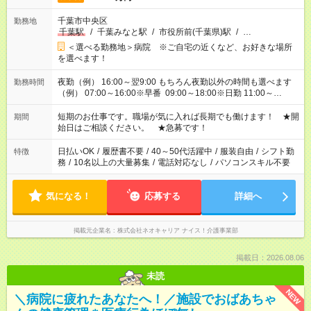
千葉市中央区
勤務地
千葉駅
/
千葉みなと駅
/
市役所前(千葉県)駅
/
…
＜選べる勤務地＞病院 ※ご自宅の近くなど、お好きな場所
を選べます！
夜勤（例） 16:00～翌9:00 もちろん夜勤以外の時間も選べます
勤務時間
（例） 07:00～16:00※早番 09:00～18:00※日勤 11:00～
20:00※遅番 ※時間は、固定・選べる施設もあるので、ご希望が
あれば調整できます！ ※シフト制。勤務地により実働時間が異
短期のお仕事です。職場が気に入れば長期でも働けます！ ★開
期間
なります。★家庭の都合でお休みが必要な場合も遠慮なくご相談
始日はご相談ください。 ★急募です！
ください。
日払いOK
/
履歴書不要
/
40～50代活躍中
/
服装自由
/
シフト勤
特徴
務
/
10名以上の大量募集
/
電話対応なし
/
パソコンスキル不要
気になる！
応募する
詳細へ
掲載元企業名
株式会社ネオキャリア ナイス！介護事業部
掲載日：2026.08.06
未読
NEW
＼病院に疲れたあなたへ！／施設でおばあちゃ