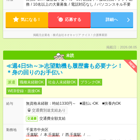
務
/
10名以上の大量募集
/
電話対応なし
/
パソコンスキル不要
気になる！
応募する
詳細へ
掲載元企業名
株式会社ネオキャリア ナイス！介護事業部
掲載日：2026.08.05
未読
NEW
≪週4日5h～≫志望動機も履歴書も必要ナシ！
＊身の回りのお手伝い
派遣
職種未経験OK
社会人未経験OK
ブランクOK
WEB登録・面接OK
無資格未経験：時給1330円～ ■週払いOK ■扶養内OK
給与
交通費別途支給あり
交通費全額支給
交通費
千葉市中央区
勤務地
千葉駅
/
本
千葉駅
/
西
千葉駅
/
…