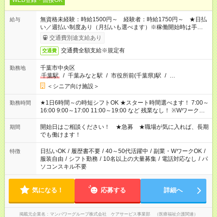
WEB登録・面接OK
無資格未経験：時給1500円～ 経験者：時給1750円～ ★日払
給与
い／週払い制度あり（月払いも選べます）※稼働開始時は手続き
完了次第のお支払いとなります。
交通費別途支給あり
交通費全額支給※規定有
交通費
千葉市中央区
勤務地
千葉駅
/
千葉みなと駅
/
市役所前(千葉県)駅
/
…
＜シニア向け施設＞
★1日6時間～の時短シフトOK ★スタート時間選べます！ 7:00～
勤務時間
16:00 9:00～17:00 11:00～19:00 など 残業なし！ ※Wワークの
場合、他のお仕事と合わせ週40時間超の就業はご案内できませ
ん ※法令に基づき、週20時間以上勤務は社会保険への加入対象
開始日はご相談ください！ ★急募 ★職場が気に入れば、長期
期間
となります ※労働者派遣法（日雇い派遣の原則禁止）により、
でも働けます！
短時間・短期間の就業はご案内が難しい場合があります
日払いOK
/
履歴書不要
/
40～50代活躍中
/
副業・WワークOK
/
特徴
服装自由
/
シフト勤務
/
10名以上の大量募集
/
電話対応なし
/
パ
ソコンスキル不要
気になる！
応募する
詳細へ
掲載元企業名
マンパワーグループ株式会社 ケアサービス事業部 （医療福祉介護関連）