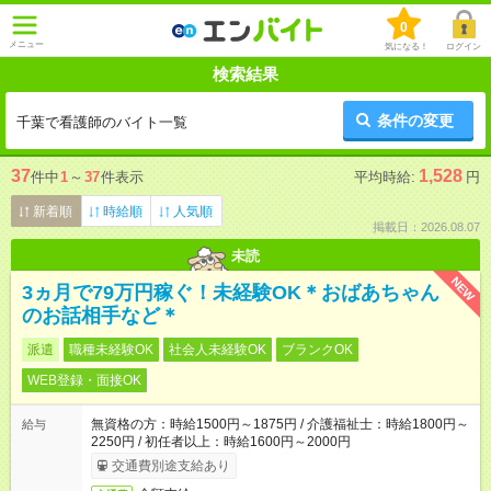
0
メニュー
気になる！
ログイン
検索結果
条件の変更
千葉で看護師のバイト一覧
37
1,528
件中
1
～
37
件表示
平均時給:
円
新着順
時給順
人気順
掲載日：2026.08.07
未読
NEW
3ヵ月で79万円稼ぐ！未経験OK＊おばあちゃん
のお話相手など＊
派遣
職種未経験OK
社会人未経験OK
ブランクOK
WEB登録・面接OK
無資格の方：時給1500円～1875円 / 介護福祉士：時給1800円～
給与
2250円 / 初任者以上：時給1600円～2000円
交通費別途支給あり