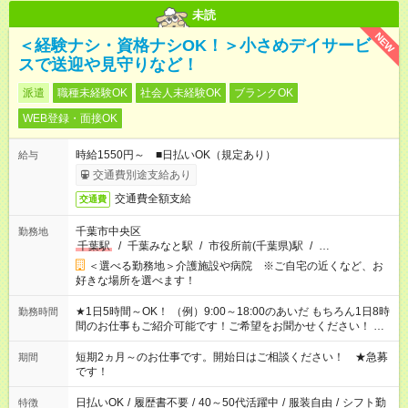
未読
NEW
＜経験ナシ・資格ナシOK！＞小さめデイサービ
スで送迎や見守りなど！
派遣
職種未経験OK
社会人未経験OK
ブランクOK
WEB登録・面接OK
時給1550円～ ■日払いOK（規定あり）
給与
交通費別途支給あり
交通費全額支給
交通費
千葉市中央区
勤務地
千葉駅
/
千葉みなと駅
/
市役所前(千葉県)駅
/
…
＜選べる勤務地＞介護施設や病院 ※ご自宅の近くなど、お
好きな場所を選べます！
★1日5時間～OK！ （例）9:00～18:00のあいだ もちろん1日8時
勤務時間
間のお仕事もご紹介可能です！ご希望をお聞かせください！ ★
家庭の都合でお休みが必要な場合も遠慮なくご相談ください。
※週最低15時間以上の勤務が必要です
短期2ヵ月～のお仕事です。開始日はご相談ください！ ★急募
期間
です！
日払いOK
/
履歴書不要
/
40～50代活躍中
/
服装自由
/
シフト勤
特徴