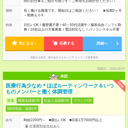
間のお仕事もご紹介可能です！ご希望をお聞かせください！★家
庭の都合でお休みが必要な場合も遠慮なくご相談ください。 ※
週最低15時間以上の勤務が必要です
長く働ける職場です。開始日はご相談ください！ ★短期2ヶ月
期間
～勤務もＯＫ
日払いOK
/
履歴書不要
/
40～50代活躍中
/
服装自由
/
シフト勤
特徴
務
/
10名以上の大量募集
/
電話対応なし
/
パソコンスキル不要
気になる！
応募する
詳細へ
掲載元企業名
株式会社ネオキャリア ナイス！介護事業部
掲載日：2026.08.07
未読
NEW
医療行為少なめ＊ほぼルーティンワーク＆いつ
ものメンバーと働く体調管理
派遣
職種未経験OK
社会人未経験OK
ブランクOK
WEB登録・面接OK
時給2200円～ ■週払いOK ■日収1万7600円以上
給与
交通費別途支給あり