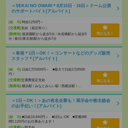
＜SEKAI NO OWARI＊8月15日・16日＞ドーム公演
のサポートバイト[アルバイト]
[給 与]
時給1250円～
[交通費]
支給（規定有り）
気になる！
[勤務地]
後楽園駅から徒歩5分
/
水道橋駅から徒歩5
分
/
春日(東京都)駅から徒歩7分
＜単発＊1日～OK！＞コンサートなどのグッズ販売
スタッフ＊[アルバイト]
[給 与]
日給1万5000円～ ■最大で日給2万8500
円！
[交通費]
交通費規定支給
気になる！
[勤務地]
横浜駅
/
みなとみらい駅
/
西横浜駅
/
…
＜1日～OK！＞あの有名企業も！展示会や株主総会
のお手伝い！[アルバイト]
[給 与]
■日給16,840円～ ■日払いOK ■実働3時
間5,120円のお仕事あります！
[交通費]
一部支給