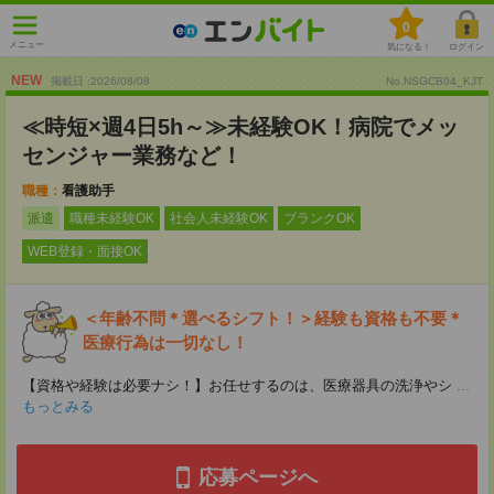
0
メニュー
気になる！
ログイン
NEW
掲載日 :2026
/
08
/
08
No.NSGCB04_KJT
≪時短×週4日5h～≫未経験OK！病院でメッ
センジャー業務など！
職種：
看護助手
派遣
職種未経験OK
社会人未経験OK
ブランクOK
WEB登録・面接OK
＜年齢不問＊選べるシフト！＞経験も資格も不要＊
医療行為は一切なし！
【資格や経験は必要ナシ！】お任せするのは、医療器具の洗浄やシ
...
もっとみる
応募ページへ