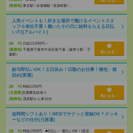
気になる！
[勤務地]
東京駅
/
水道橋駅
/
有楽町駅
/
…
人気イベントも！好きな場所で働けるイベントスタ
ッフ☆来社不要！働いたその日に給料もらえる日払
い/T1[アルバイト]
[給 与]
日給13,000円～
[勤務地]
千葉県千葉市中央区新千葉（最寄り駅：千
気になる！
葉駅）
給与即払いOK！土日休み！日勤のお仕事！梱包・箱
詰め[派遣]
[給 与]
時給1200円
[交通費]
交通費支給有り
気になる！
[勤務地]
茂原駅から車10分
短時間シフトあり！WEBでサクッと登録OK＊クッキ
ーなどの仕分け[派遣]
[給 与]
時給1500円 ■日払い・週払いOK！(規定