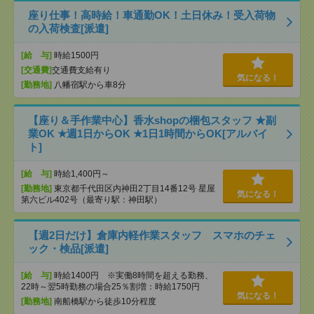
座り仕事！高時給！車通勤OK！土日休み！受入荷物
の入荷検査[派遣]
[給 与]
時給1500円
[交通費]
交通費支給有り
気になる！
[勤務地]
八幡宿駅から車8分
【座り＆手作業中心】香水shopの梱包スタッフ ★副
業OK ★週1日からOK ★1日1時間からOK[アルバイ
ト]
[給 与]
時給1,400円～
[勤務地]
東京都千代田区内神田2丁目14番12号 星屋
気になる！
第六ビル402号（最寄り駅：神田駅）
【週2日だけ】倉庫内軽作業スタッフ スマホのチェ
ック・検品[派遣]
[給 与]
時給1400円 ※実働8時間を超える勤務、
22時～翌5時勤務の場合25％割増：時給1750円
気になる！
[勤務地]
南船橋駅から徒歩10分程度