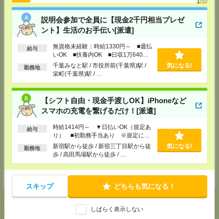
1
/10
メディカルケア事業部 立川事業所
説明会参加で全員に【現金2千円相当プレゼ
東京都立川市錦町1-12-14
ント】生活のお手伝い[派遣]
TEL：0120-934-200
MAIL：
tenshoku@nikken-ts.jp
担当：採用担当
無資格未経験：時給1330円～ ■週払
給与
いOK ■扶養内OK ■日収1万640円
メディカルケア事業部 町田オフィス
以上
千葉みなと駅 / 市役所前(千葉県)駅 /
気になる!
勤務地
東京都町田市森野1-7-23 大樹生命町田ビル6F
栄町(千葉県)駅 / …
TEL：0120-453-285
MAIL：
tenshoku@nikken-ts.jp
担当：採用担当
【シフト自由・現金手渡しOK】iPhoneなど
メディカルケア事業部 横浜オフィス
スマホの充電を繋げるだけ！[派遣]
神奈川県横浜市保土ケ谷区神戸町134 横浜ビジネスパークサウスタワー
2F B区画
時給1414円～ ▼日払いOK（規定あ
給与
TEL：0120-901-799
り） ■初勤務手当あり ※規定によ
MAIL：
tenshoku@nikken-ts.jp
る
担当：採用担当
新宿駅から徒歩 / 新宿三丁目駅から徒
気になる!
勤務地
歩 / 高田馬場駅から徒歩 / …
登録交通費
★今ならご来社登録でQUOカード2000円分をプレゼント中★
スキップ
どちらも気になる！
しばらく表示しない