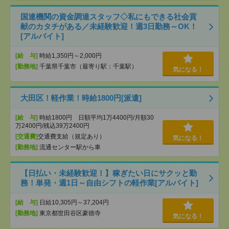
国連機関の資金調達スタッフ◇私にもできる社会貢
献のカタチがある／未経験歓迎！週3日勤務～OK！
[アルバイト]
[給 与]
時給1,350円～2,000円
[勤務地]
千葉県千葉市（最寄り駅：千葉駅）
気になる！
大田区！軽作業！時給1800円[派遣]
[給 与]
時給1800円 日額平均1万4400円/月額30
万2400円/残込39万2400円
[交通費]
交通費支給（規定あり）
気になる！
[勤務地]
流通センター駅から車
【日払い・未経験歓迎！】稼ぎたい日にサクッと勤
務！単発・週1日～自由シフトの軽作業[アルバイト]
[給 与]
日給10,305円～37,204円
[勤務地]
東京都世田谷区豪徳寺
気になる！