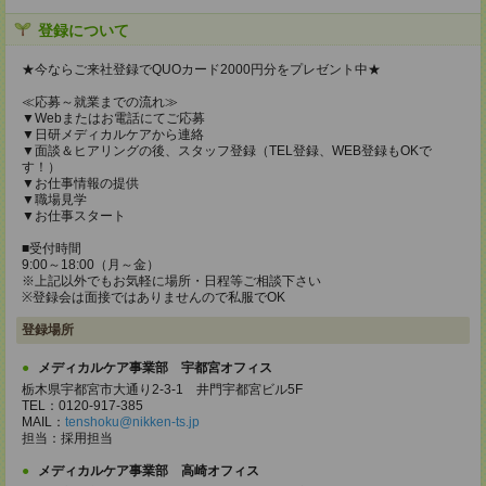
登録について
★今ならご来社登録でQUOカード2000円分をプレゼント中★
≪応募～就業までの流れ≫
▼Webまたはお電話にてご応募
▼日研メディカルケアから連絡
▼面談＆ヒアリングの後、スタッフ登録（TEL登録、WEB登録もOKで
す！）
▼お仕事情報の提供
▼職場見学
▼お仕事スタート
■受付時間
9:00～18:00（月～金）
※上記以外でもお気軽に場所・日程等ご相談下さい
※登録会は面接ではありませんので私服でOK
登録場所
メディカルケア事業部 宇都宮オフィス
栃木県宇都宮市大通り2-3-1 井門宇都宮ビル5F
TEL：0120-917-385
MAIL：
tenshoku@nikken-ts.jp
担当：採用担当
メディカルケア事業部 高崎オフィス