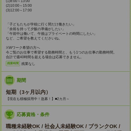
(1)8:00～13:00
(2)10:00～15:00
(3)12:00～17:00
「子どもたちが学校に行く間だけ働きたい」
「余裕を持って夕飯の準備がしたい」
「午前中は働いて、午後はプライベートの時間にしたい」
など、ご希望を教えてくださいね。
※Wワーク希望の方へ
今ご覧のお仕事で希望する勤務時間と、もう1つのお仕事の勤務時間。
合計で週40時間を超える場合は応募できません。
残業なし
残業時間
期間
短期（3ヶ月以内）
【現在も積極採用中！急募！】■2カ月～
応募資格・条件
職種未経験OK / 社会人未経験OK / ブランクOK /