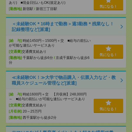
あり) ■現金日払いもOK(規定あり)
気になる！
[勤務地]
新宿駅
/
新宿三丁目駅
＜未経験OK＊16時まで勤務＞週3勤務＊残業なし！
記録整理など[派遣]
[給 与]
時給1450円～1500円＋交 ■給与の前払い
が可能な速払いサービスあり
[交通費]
交通費支給あり
気になる！
[勤務地]
千葉駅から徒歩6分
/
京成千葉駅から徒歩6
分
≪未経験OK！≫大学で物品購入・伝票入力など・教
職員スケジュール管理など[派遣]
[給 与]
時給1600円＋交 【月収例】248,000円
～ ■給与の前払いが可能な速払いサービスあり
[交通費]
交通費支給あり
気になる！
[月収例]
20～25万円
[勤務地]
西千葉駅から徒歩2分