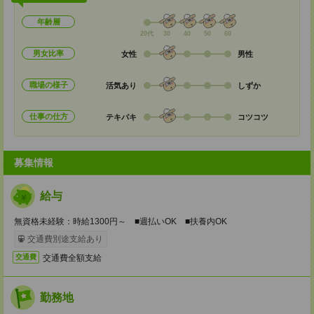
年齢層
20代
30
40
50
60
男女比率
女性
男性
職場の様子
活気あり
しずか
仕事の仕方
テキパキ
コツコツ
募集情報
給与
無資格未経験：時給1300円～ ■週払いOK ■扶養内OK
交通費別途支給あり
交通費全額支給
交通費
勤務地