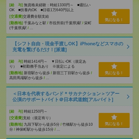
[給 与]
無資格未経験：時給1330円～ ■週払い
OK ■扶養内OK ■日収1万640円以上
[交通費]
交通費全額支給
気になる！
[勤務地]
千葉みなと駅
/
市役所前(千葉県)駅
/
栄町
(千葉県)駅
/
…
【シフト自由・現金手渡しOK】iPhoneなどスマホの
充電を繋げるだけ！[派遣]
[給 与]
時給1414円～ ▼日払いOK（規定あ
り） ■初勤務手当あり ※規定による
[勤務地]
新宿駅から徒歩
/
新宿三丁目駅から徒歩
/
気になる！
高田馬場駅から徒歩
/
…
＜日本を代表するバンド＊サカナクション＞ツアー
公演のサポートバイト＠日本武道館[アルバイト]
[給 与]
時給1250円～
[交通費]
支給（規定有り）
気になる！
[勤務地]
九段下駅から徒歩5分
/
竹橋駅から徒歩10
分
/
神保町駅から徒歩15分
/
…