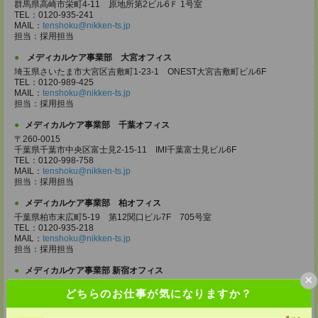
群馬県高崎市栄町4-11 原地所第2ビル6Ｆ 1号室
TEL：0120-935-241
MAIL：
tenshoku@nikken-ts.jp
担当：採用担当
メディカルケア事業部 大宮オフィス
埼玉県さいたま市大宮区吉敷町1-23-1 ONEST大宮吉敷町ビル6F
TEL：0120-989-425
MAIL：
tenshoku@nikken-ts.jp
担当：採用担当
メディカルケア事業部 千葉オフィス
〒260-0015
千葉県千葉市中央区富士見2-15-11 IMI千葉富士見ビル6F
TEL：0120-998-758
MAIL：
tenshoku@nikken-ts.jp
担当：採用担当
メディカルケア事業部 柏オフィス
千葉県柏市末広町5-19 第12関口ビル7F 705号室
TEL：0120-935-218
MAIL：
tenshoku@nikken-ts.jp
担当：採用担当
メディカルケア事業部 新宿オフィス
×
東京都新宿区新宿2-3-10 新宿御苑ビル6階
どちらのお仕事が気になりますか？
TEL：0120-457-235
MAIL：
tenshoku@nikken-ts.jp
担当：採用担当