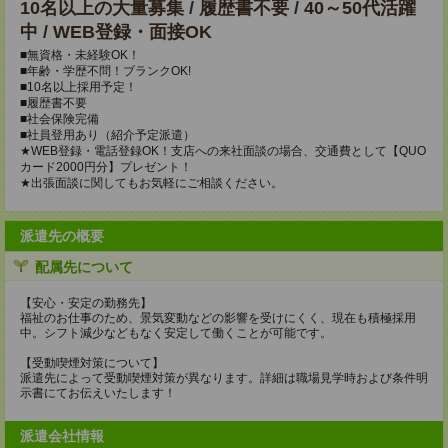
10名以上の大量募集 / 履歴書不要 / 40～50代活躍
中 / WEB登録・面接OK
■無資格・未経験OK！
■年齢・学歴不問！ブランクOK!
■10名以上採用予定！
■履歴書不要
■社会保険完備
■社員登用あり（紹介予定派遣）
★WEB登録・電話登録OK！支店への来社面談の場合、交通費として【QUO
カード2000円分】プレゼント！
★出張面談に関してもお気軽にご相談ください。
派遣先の概要
配属先について
【安心・安定の勤務先】
福祉のお仕事のため、景気変動などの影響を受けにくく、現在も積極採用
中。シフト減少などもなく安定して働くことが可能です。
【受動喫煙対策について】
派遣先によって受動喫煙対策が異なります。詳細は職場見学時および条件明
示書にてお伝えいたします！
派遣会社情報