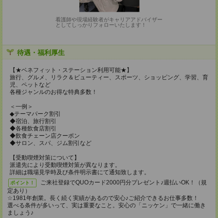
看護師や現場経験者がキャリアアドバイザー
としてしっかりフォローいたします！
待遇・福利厚生
【★ベネフィット・ステーション利用可能★】
旅行、グルメ、リラク＆ビューティー、スポーツ、ショッピング、学習、育
児、ペットなど
各種ジャンルのお得な特典多数！
＜一例＞
◆テーマパーク割引
◆宿泊、旅行割引
◆各種飲食店割引
◆飲食チェーン店クーポン
◆サロン、スパ、ジム割引など
【受動喫煙対策について】
派遣先により受動喫煙対策が異なります。
詳細は職場見学時及び条件明示書にて通知致します。
ご来社登録でQUOカード2000円分プレゼント♪週払いOK！（規
ポイント！
定あり）
☆1981年創業。長く続く実績があるので安心♪ご紹介できるお仕事多数！
選べる条件が多いって、実は重要なこと。安心の「ニッケン」で一緒に働き
ましょう♪