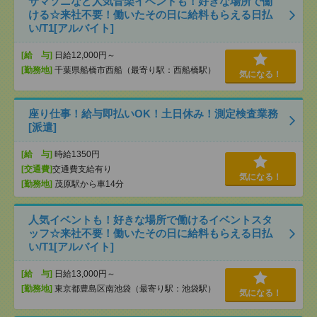
サマソニなど人気音楽イベントも！好きな場所で働
ける☆来社不要！働いたその日に給料もらえる日払
い/T1[アルバイト]
[給 与]
日給12,000円～
[勤務地]
千葉県船橋市西船（最寄り駅：西船橋駅）
気になる！
座り仕事！給与即払いOK！土日休み！測定検査業務
[派遣]
[給 与]
時給1350円
[交通費]
交通費支給有り
気になる！
[勤務地]
茂原駅から車14分
人気イベントも！好きな場所で働けるイベントスタ
ッフ☆来社不要！働いたその日に給料もらえる日払
い/T1[アルバイト]
[給 与]
日給13,000円～
[勤務地]
東京都豊島区南池袋（最寄り駅：池袋駅）
気になる！