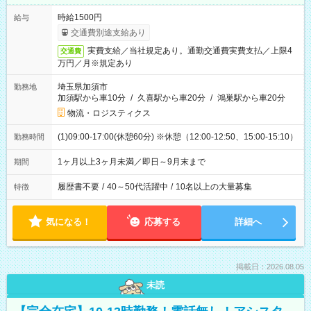
時給1500円
給与
交通費別途支給あり
実費支給／当社規定あり。通勤交通費実費支払／上限4
交通費
万円／月※規定あり
埼玉県加須市
勤務地
加須駅から車10分
/
久喜駅から車20分
/
鴻巣駅から車20分
物流・ロジスティクス
(1)09:00-17:00(休憩60分) ※休憩（12:00-12:50、15:00-15:10）
勤務時間
1ヶ月以上3ヶ月未満／即日～9月末まで
期間
履歴書不要
/
40～50代活躍中
/
10名以上の大量募集
特徴
気になる！
応募する
詳細へ
掲載日：2026.08.05
未読