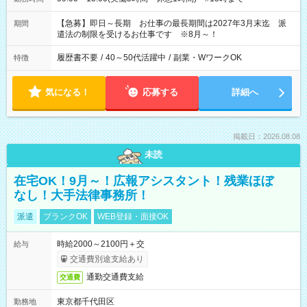
【急募】即日～長期 お仕事の最長期間は2027年3月末迄 派
期間
遣法の制限を受けるお仕事です ※8月～！
履歴書不要
/
40～50代活躍中
/
副業・WワークOK
特徴
気になる！
応募する
詳細へ
掲載日：2026.08.08
未読
在宅OK！9月～！広報アシスタント！残業ほぼ
なし！大手法律事務所！
派遣
ブランクOK
WEB登録・面接OK
時給2000～2100円＋交
給与
交通費別途支給あり
通勤交通費支給
交通費
東京都千代田区
勤務地