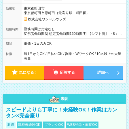
ンビニATMから 日払い分を引き落とせます！ 【試用期間】試
用期間なし
東京都町田市
勤務地
東京都町田市原町田（最寄り駅：町田駅）
株式会社ワンベルウッズ
勤務時間は指定なし
勤務時間
変形労働時間制 想定労働時間160時間/月 【シフト例】 ・8：00
～21：00
単発・1日のみOK
期間
週1日からOK / 日払いOK / 副業・WワークOK / 10名以上の大量
特徴
募集
気になる！
応募する
詳細へ
未読
スピードよりも丁寧に！未経験OK！作業はカン
タン×完全座り
派遣
職種未経験OK
ブランクOK
WEB登録・面接OK