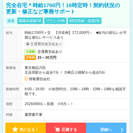
完全在宅＊時給1700円！16時定時！契約状況の
更新・修正など事務サポート
派遣
職種未経験OK
ブランクOK
WEB登録・面接OK
時給1700円＋交 【月収例】272,000円～ ■給与の前払いが可
給与
能な速払いサービスあり
交通費別途支給あり
交通費支給あり
交通費
25～30万円
月収例
東京都品川区
勤務地
五反田駅から徒歩7分
/
大崎広小路駅から徒歩5分
情報通信会社
9:00～16:00 ※休憩60分。10時～18時・10時～19時も相談可
勤務時間
能です。
2026/09/01～長期 ※9月～！
期間
履歴書不要
特徴
気になる！
応募する
詳細へ