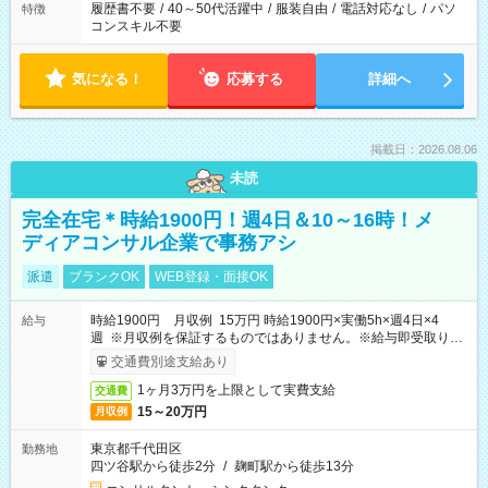
履歴書不要
/
40～50代活躍中
/
服装自由
/
電話対応なし
/
パソ
特徴
コンスキル不要
気になる！
応募する
詳細へ
掲載日：2026.08.06
未読
完全在宅＊時給1900円！週4日＆10～16時！メ
ディアコンサル企業で事務アシ
派遣
ブランクOK
WEB登録・面接OK
時給1900円 月収例 15万円 時給1900円×実働5h×週4日×4
給与
週 ※月収例を保証するものではありません。※給与即受取りサ
ービス利用可（利用条件有）
交通費別途支給あり
1ヶ月3万円を上限として実費支給
交通費
15～20万円
月収例
東京都千代田区
勤務地
四ツ谷駅から徒歩2分
/
麹町駅から徒歩13分