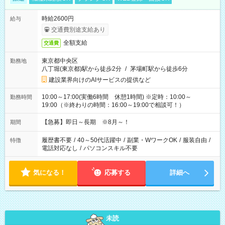
時給2600円
給与
交通費別途支給あり
全額支給
交通費
東京都中央区
勤務地
八丁堀(東京都)駅から徒歩2分
/
茅場町駅から徒歩6分
建設業界向けのAIサービスの提供など
10:00～17:00(実働6時間 休憩1時間) ※定時：10:00～
勤務時間
19:00（※終わりの時間：16:00～19:00で相談可！）
【急募】即日～長期 ※8月～！
期間
履歴書不要
/
40～50代活躍中
/
副業・WワークOK
/
服装自由
/
特徴
電話対応なし
/
パソコンスキル不要
気になる！
応募する
詳細へ
未読