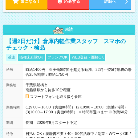
気になる！
応募する
詳細へ
未読
【週2日だけ】倉庫内軽作業スタッフ スマホの
チェック・検品
派遣
職種未経験OK
ブランクOK
WEB登録・面接OK
時給1400円 ※実働8時間を超える勤務、22時～翌5時勤務の場
給与
合25％割増：時給1750円
千葉県船橋市
勤務地
南船橋駅から徒歩10分程度
スマートフォンを取り扱う倉庫
(1)9:00～18:00（実働8時間） (2)10:00～18:00（実働7時間）
勤務時間
(3)10:00～17:00（実働6時間） ※時間帯選べます ※休憩60分
長期 2026年9月スタート予定
期間
日払いOK
/
履歴書不要
/
40～50代活躍中
/
副業・WワークOK
/
特徴