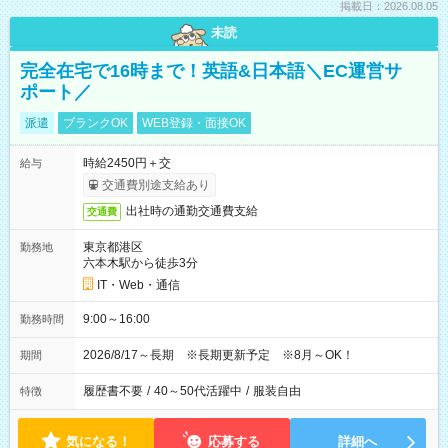
掲載日：2026.08.05
未読
完全在宅で16時まで！英語&日本語＼EC運営サ
ポート／
派遣
ブランクOK
WEB登録・面接OK
時給2450円＋交
給与
交通費別途支給あり
出社時の通勤交通費支給
交通費
東京都港区
勤務地
六本木駅から徒歩3分
IT・Web・通信
9:00～16:00
勤務時間
2026/8/17～長期 ※長期更新予定 ※8月～OK！
期間
履歴書不要
/
40～50代活躍中
/
服装自由
特徴
気になる！
応募する
詳細へ