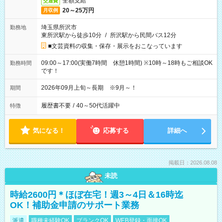
全額支給
交通費
20～25万円
月収例
埼玉県所沢市
勤務地
東所沢駅から徒歩10分
/
所沢駅から民間バス12分
■文芸資料の収集・保存・展示をおこなっています
09:00～17:00(実働7時間 休憩1時間) ※10時～18時もご相談OK
勤務時間
です！
2026年09月上旬～長期 ※9月～！
期間
履歴書不要
/
40～50代活躍中
特徴
気になる！
応募する
詳細へ
掲載日：2026.08.08
未読
時給2600円＊ほぼ在宅！週3～4日＆16時迄
OK！補助金申請のサポート業務
派遣
職種未経験OK
ブランクOK
WEB登録・面接OK