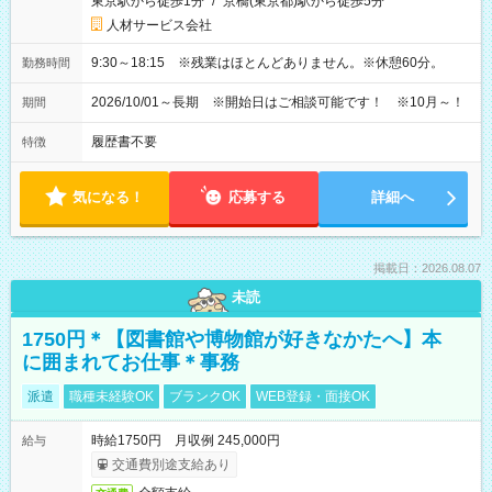
東京駅から徒歩1分
/
京橋(東京都)駅から徒歩5分
人材サービス会社
9:30～18:15 ※残業はほとんどありません。※休憩60分。
勤務時間
2026/10/01～長期 ※開始日はご相談可能です！ ※10月～！
期間
履歴書不要
特徴
気になる！
応募する
詳細へ
掲載日：2026.08.07
未読
1750円＊【図書館や博物館が好きなかたへ】本
に囲まれてお仕事＊事務
派遣
職種未経験OK
ブランクOK
WEB登録・面接OK
時給1750円 月収例 245,000円
給与
交通費別途支給あり