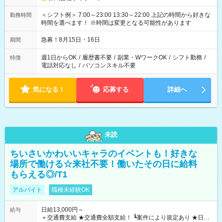
＜シフト例＞ 7:00～23:00 13:30～22:00 上記の時間から好きな
勤務時間
時間を選べます！ ※時間は変更となる可能性があります
急募！8月15日・16日
期間
週1日からOK
/
履歴書不要
/
副業・WワークOK
/
シフト勤務
/
特徴
電話対応なし
/
パソコンスキル不要
気になる！
応募する
詳細へ
未読
ちいさいかわいいキャラのイベントも！好きな
場所で働ける☆来社不要！働いたその日に給料
もらえる◎/T1
アルバイト
職種未経験OK
日給13,000円～
給与
＋交通費支給 ★交通費全額支給！ ┗案件により規定あり ★日払