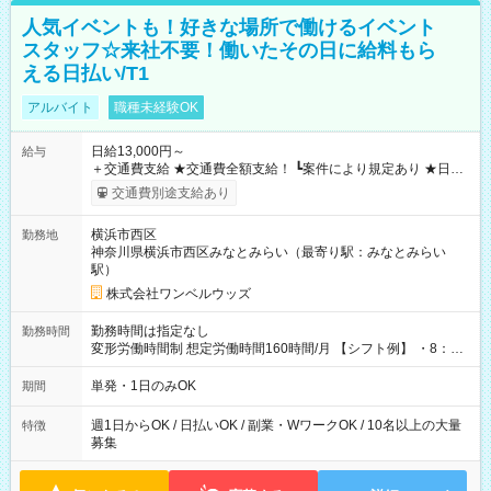
人気イベントも！好きな場所で働けるイベント
スタッフ☆来社不要！働いたその日に給料もら
える日払い/T1
アルバイト
職種未経験OK
日給13,000円～
給与
＋交通費支給 ★交通費全額支給！ ┗案件により規定あり ★日払
いOK！（規定あり） ┗働いたその日に現金GET♪ お仕事後はコ
交通費別途支給あり
ンビニATMから 日払い分を引き落とせます！ 【試用期間】試
用期間なし
横浜市西区
勤務地
神奈川県横浜市西区みなとみらい（最寄り駅：みなとみらい
駅）
株式会社ワンベルウッズ
勤務時間は指定なし
勤務時間
変形労働時間制 想定労働時間160時間/月 【シフト例】 ・8：00
～21：00
単発・1日のみOK
期間
週1日からOK / 日払いOK / 副業・WワークOK / 10名以上の大量
特徴
募集