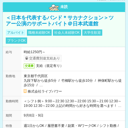
未読
＜日本を代表するバンド＊サカナクション＞ツ
アー公演のサポートバイト＠日本武道館
アルバイト
職種未経験OK
社会人未経験OK
大学生歓迎
ブランクOK
時給1250円～
給与
交通費別途支給あり
支給（規定有り）
交通費
東京都千代田区
勤務地
九段下駅から徒歩5分
/
竹橋駅から徒歩10分
/
神保町駅から徒
歩15分
/
…
株式会社ライブパワー
＜シフト例＞ 9:00～22:30 12:30～22:00 15:30～21:00 12:30～
勤務時間
19:00 12:30～22:00 上記の時間から好きな時間を選べます！ ※
時間は変更となる可能性があります
9月8日・9日
期間
週1日からOK
/
履歴書不要
/
副業・WワークOK
/
シフト勤務
/
特徴