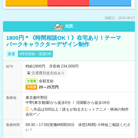
掲載日：2026.08.07
未読
1800円＊《時間相談OK！》在宅あり！テーマ
パークキャラクターデザイン制作
派遣
WEB登録・面接OK
時給1800円 月収例 234,000円
給与
交通費別途支給あり
全額支給
交通費
20～25万円
月収例
東京都中野区
勤務地
中野(東京都)駅から徒歩5分
/
沼袋駅から徒歩16分
＼作品は500以上！誰もが知る大ヒットアニメ・映画の制作
会社+*／
09:30～17:00(実働6時間30分 休憩1時間) ※時短ご相談くださ
勤務時間
い！