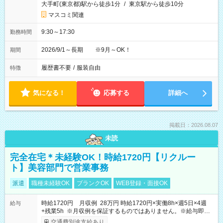
大手町(東京都)駅から徒歩1分
/
東京駅から徒歩10分
マスコミ関連
9:30～17:30
勤務時間
2026/9/1～長期 ※9月～OK！
期間
履歴書不要
/
服装自由
特徴
気になる！
応募する
詳細へ
掲載日：2026.08.07
未読
完全在宅＊未経験OK！時給1720円【リクルー
ト】美容部門で営業事務
派遣
職種未経験OK
ブランクOK
WEB登録・面接OK
時給1720円 月収例 28万円 時給1720円×実働8h×週5日×4週
給与
+残業5h ※月収例を保証するものではありません。※給与即受
取りサービス利用可（利用条件有）
交通費別途支給あり