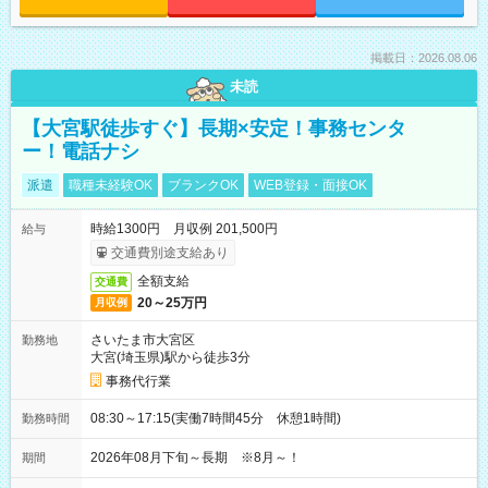
掲載日：2026.08.06
未読
【大宮駅徒歩すぐ】長期×安定！事務センタ
ー！電話ナシ
派遣
職種未経験OK
ブランクOK
WEB登録・面接OK
時給1300円 月収例 201,500円
給与
交通費別途支給あり
全額支給
交通費
20～25万円
月収例
さいたま市大宮区
勤務地
大宮(埼玉県)駅から徒歩3分
事務代行業
08:30～17:15(実働7時間45分 休憩1時間)
勤務時間
2026年08月下旬～長期 ※8月～！
期間