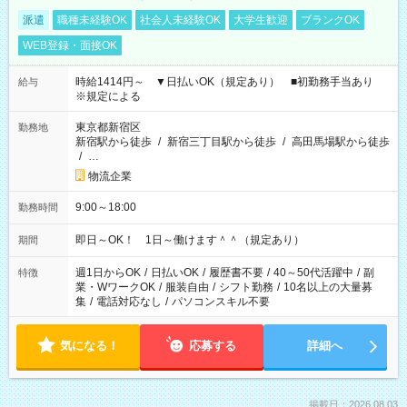
派遣
職種未経験OK
社会人未経験OK
大学生歓迎
ブランクOK
WEB登録・面接OK
時給1414円～ ▼日払いOK（規定あり） ■初勤務手当あり
給与
※規定による
東京都新宿区
勤務地
新宿駅から徒歩
/
新宿三丁目駅から徒歩
/
高田馬場駅から徒歩
/
…
物流企業
9:00～18:00
勤務時間
即日～OK！ 1日～働けます＾＾（規定あり）
期間
週1日からOK
/
日払いOK
/
履歴書不要
/
40～50代活躍中
/
副
特徴
業・WワークOK
/
服装自由
/
シフト勤務
/
10名以上の大量募
集
/
電話対応なし
/
パソコンスキル不要
気になる！
応募する
詳細へ
掲載日：2026.08.03