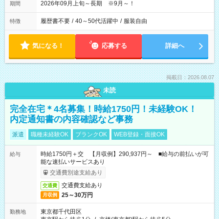
2026年09月上旬～長期 ※9月～！
期間
履歴書不要
/
40～50代活躍中
/
服装自由
特徴
気になる！
応募する
詳細へ
掲載日：2026.08.07
未読
完全在宅＊4名募集！時給1750円！未経験OK！
内定通知書の内容確認など事務
派遣
職種未経験OK
ブランクOK
WEB登録・面接OK
時給1750円＋交 【月収例】290,937円～ ■給与の前払いが可
給与
能な速払いサービスあり
交通費別途支給あり
交通費支給あり
交通費
25～30万円
月収例
東京都千代田区
勤務地