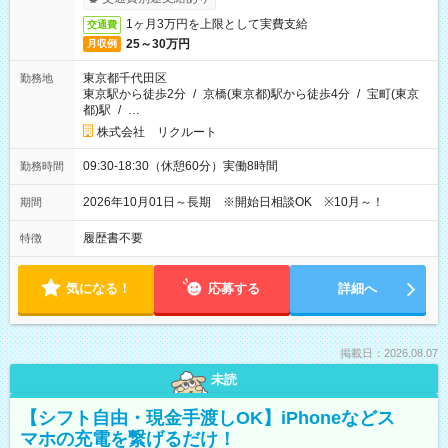
1ヶ月3万円を上限として実費支給
交通費
25～30万円
月収例
東京都千代田区
勤務地
東京駅から徒歩2分
/
京橋(東京都)駅から徒歩4分
/
宝町(東京
都)駅
/
…
株式会社 リクルート
09:30-18:30（休憩60分）実働8時間
勤務時間
2026年10月01日～長期 ※開始日相談OK ※10月～！
期間
履歴書不要
特徴
気になる！
応募する
詳細へ
掲載日：2026.08.07
未読
【シフト自由・現金手渡しOK】iPhoneなどス
マホの充電を繋げるだけ！