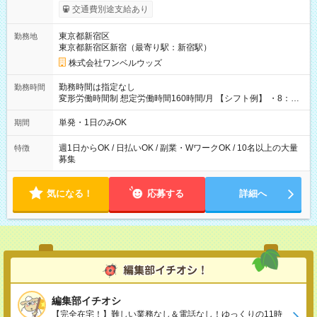
いOK！（規定あり） ┗働いたその日に現金GET♪ お仕事後はコ
交通費別途支給あり
ンビニATMから 日払い分を引き落とせます！ 【試用期間】試
用期間なし
東京都新宿区
勤務地
東京都新宿区新宿（最寄り駅：新宿駅）
株式会社ワンベルウッズ
勤務時間は指定なし
勤務時間
変形労働時間制 想定労働時間160時間/月 【シフト例】 ・8：00
～21：00
単発・1日のみOK
期間
週1日からOK / 日払いOK / 副業・WワークOK / 10名以上の大量
特徴
募集
気になる！
応募する
詳細へ
編集部イチオシ
【完全在宅！】難しい業務なし＆電話なし！ゆっくりの11時