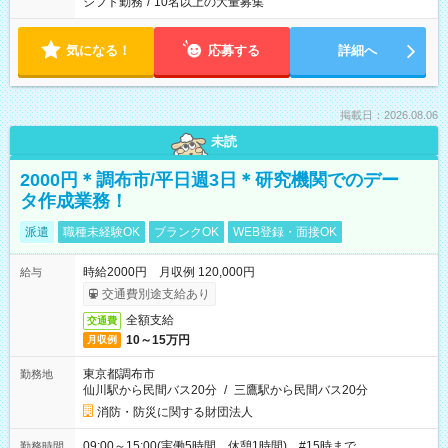
シフト勤務
/
10名以上の大量募集
気になる！
応募する
詳細へ
掲載日：2026.08.06
未読
2000円＊調布市/平日週3日＊研究機関でのデー
タ作成業務！
派遣
職種未経験OK
ブランクOK
WEB登録・面接OK
時給2000円 月収例 120,000円
給与
交通費別途支給あり
全額支給
交通費
10～15万円
月収例
東京都調布市
勤務地
仙川駅から民間バス20分
/
三鷹駅から民間バス20分
消防・防災に関する財団法人
09:00～15:00(実働5時間 休憩1時間) #15時まで
勤務時間