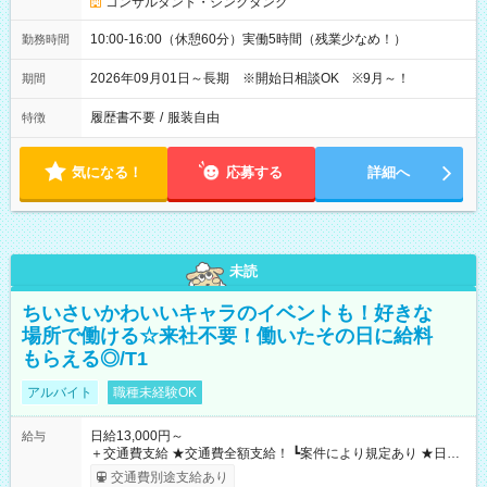
コンサルタント・シンクタンク
10:00-16:00（休憩60分）実働5時間（残業少なめ！）
勤務時間
2026年09月01日～長期 ※開始日相談OK ※9月～！
期間
履歴書不要
/
服装自由
特徴
気になる！
応募する
詳細へ
未読
ちいさいかわいいキャラのイベントも！好きな
場所で働ける☆来社不要！働いたその日に給料
もらえる◎/T1
アルバイト
職種未経験OK
日給13,000円～
給与
＋交通費支給 ★交通費全額支給！ ┗案件により規定あり ★日払
いOK！（規定あり） ┗働いたその日に現金GET♪ お仕事後はコ
交通費別途支給あり