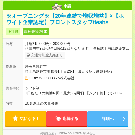
未読
※オープニング※【20年連続で増収増益】×【ホ
ワイト企業認定】フロントスタッフ/teahs
正社員
職種未経験OK
月給215,000円～300,000円
給与
※賞与年3回(翌年以降は2回となります)、各種諸手当は別途支
給！ ※能力・スキルを考慮し、ご相談の上で決定します。 【試
交通費別途支給あり
用期間】試用期間あり 試用期間の長さ：6ヶ月 雇用形態、給与
は本採用時と同じです。
埼玉県越谷市
勤務地
埼玉県越谷市南越谷1丁目23-1（最寄り駅：新越谷駅）
FIDIA SOLUTIONS株式会社
シフト制
勤務時間
1日あたりの実働時間：最大8時間/日 【シフト例】 (1)7:00～
16:00 (2)8:00～17:00 (3)13:00～22:00 (4)14:00～23:00
(5)22:00～7:00 (6)23:00～8:00
10名以上の大量募集
特徴
気になる！
応募する
詳細へ
掲載元企業名
FIDIA SOLUTIONS株式会社