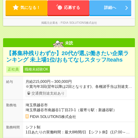
気になる！
応募する
詳細へ
掲載元企業名
FIDIA SOLUTIONS株式会社
未読
【募集枠残りわずか】20代が選ぶ働きたい企業ラ
ンキング 未上場1位/おもてなしスタッフ/teahs
正社員
職種未経験OK
月給215,000円～300,000円
給与
※賞与年3回(翌年以降は2回となります)、各種諸手当は別途支
給！ ※能力・スキルを考慮し、ご相談の上で決定します。 【試
交通費別途支給あり
用期間】試用期間なし
埼玉県越谷市
勤務地
埼玉県越谷市南越谷1丁目23-1（最寄り駅：新越谷駅）
FIDIA SOLUTIONS株式会社
シフト制
勤務時間
1日あたりの実働時間：最大8時間/日 【シフト例】 (1)7:00～
16:00 (2)8:00～17:00 (3)13:00～22:00 (4)14:00～23:00