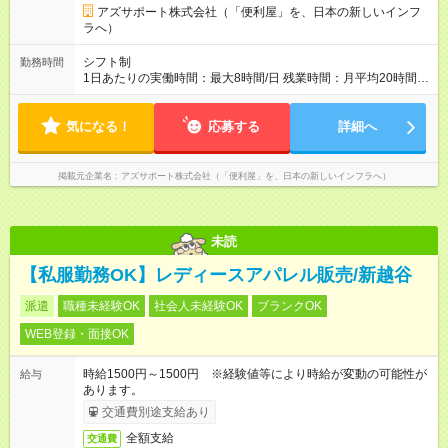
とはほぼありません。 ＜ボーナス5回がどう支払われるか＞ 1月
アズサポート株式会社（「便利屋」を、日本の新しいインフ
～3月：月給のみ 4月～11月：月給＋ボーナスA 12月：月給＋ボ
ラへ）
ーナスA＋ボーナスB --------------------------------- 昇給：あり ※年
1回評価に基づく 手当：あり 全額100%支給 ・交通費（通勤
シフト制
勤務時間
費） ・業務における活動費 ・超過勤務手当 【注意】 貸与する
1日あたりの実働時間：最大8時間/日 残業時間：月平均20時間程
社用車は、社員各自が保管していただきます ?駐車場代が仮にか
度 ※閑散月10時間ほど、繁忙期40時間ほど 【注意】 直行直帰の
かる場合、各自での負担となります 【試用期間】試用期間あり
ため、最初に訪問するお客様と、最後のお客様のご自宅の場所
試用期間の長さ：4ヶ月 ※ 雇用形態と給与に、本採用時と異なる
気になる！
によっては出勤・退勤時間が変動する場合がございます 例）
応募する
詳細へ
部分があります。 雇用形態：中途採用（契約社員） 給与：本採
閑散期10時に出発、退勤16時代～繁忙期7時代に出発～帰宅20
用時と同じです。 試用期間中は嘱託社員契約となります。嘱託
時代
社員契約中の給与・待遇・福利厚生は正社員のものと同じで
掲載元企業名
アズサポート株式会社（「便利屋」を、日本の新しいインフラへ）
す。99％の方が試用期間後に正社員に移行しております。
未読
【私服勤務OK】レディースアパレル販売/新越谷
派遣
職種未経験OK
社会人未経験OK
ブランクOK
WEB登録・面接OK
時給1500円～1500円 ※経験値等により時給が変動の可能性が
給与
あります。
交通費別途支給あり
全額支給
交通費