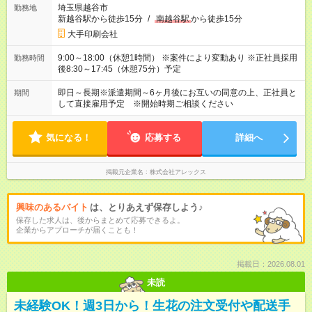
埼玉県越谷市
勤務地
新越谷駅から徒歩15分
/
南越谷駅
から徒歩15分
大手印刷会社
9:00～18:00（休憩1時間） ※案件により変動あり ※正社員採用
勤務時間
後8:30～17:45（休憩75分）予定
即日～長期※派遣期間～6ヶ月後にお互いの同意の上、正社員と
期間
して直接雇用予定 ※開始時期ご相談ください
気になる！
応募する
詳細へ
掲載元企業名
株式会社アレックス
興味のあるバイト
は、とりあえず保存しよう♪
保存した求人は、後からまとめて応募できるよ。
企業からアプローチが届くことも！
掲載日：2026.08.01
未読
未経験OK！週3日から！生花の注文受付や配送手