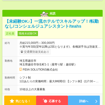
未読
【未経験OK♪】一流ホテルでスキルアップ！/転勤
なし/コンシェルジュアシスタント/teahs
正社員
職種未経験OK
月給215,000円～300,000円
給与
※賞与年3回(翌年以降は2回となります)、各種諸手当は別途支
給！ ※能力・スキルを考慮し、ご相談の上で決定します。 【試
交通費別途支給あり
用期間】試用期間なし
埼玉県越谷市
勤務地
埼玉県越谷市弥生町1-1（最寄り駅：越谷駅）
FIDIA SOLUTIONS株式会社
シフト制
勤務時間
1日あたりの実働時間：最大8時間/日 【シフト例】 (1)7:00～
16:00 (2)8:00～17:00 (3)13:00～22:00 (4)14:00～23:00
(5)22:00～7:00 (6)23:00～8:00
10名以上の大量募集
特徴
気になる！
応募する
詳細へ