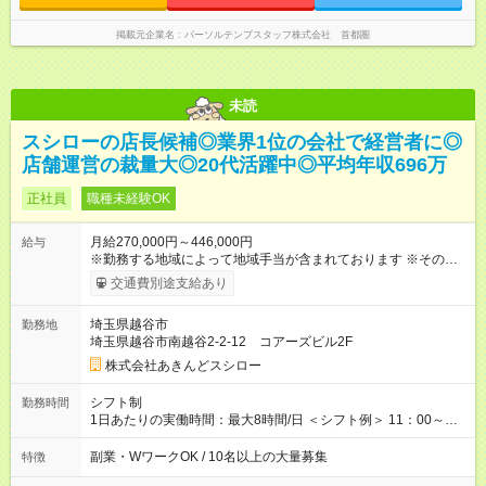
掲載元企業名
パーソルテンプスタッフ株式会社 首都圏
未読
スシローの店長候補◎業界1位の会社で経営者に◎
店舗運営の裁量大◎20代活躍中◎平均年収696万
正社員
職種未経験OK
月給270,000円～446,000円
給与
※勤務する地域によって地域手当が含まれております ※その他ブ
ロック外勤務手当を支給。1分単位での残業代（100％支給）や
交通費別途支給あり
年3回の賞与、諸手当も別途支給します。 ＜月給例＞ 【例1】転
勤のない「エリア限定勤務制度」の場合 東京23区内勤務の場
埼玉県越谷市
勤務地
合：月給28万円＋残業代・諸手当 ※地域手当2万円が含まれま
埼玉県越谷市南越谷2-2-12 コアーズビル2F
す。 【例2】転居可能の「ブロック限定勤務制度」の場合 ブロ
ック外東京23区内勤務の場合：月給29万5000円＋残業代・諸手
株式会社あきんどスシロー
当 ※地域手当2万円やブロック外勤務手当1万5000円が含まれま
す。 ＜水準以上の収入を得られる環境！＞ 全社員の平均年収は
シフト制
勤務時間
603万円（平均月給38万9000円／2025年度実績）で、店長の平
1日あたりの実働時間：最大8時間/日 ＜シフト例＞ 11：00～
均年収は696万円（平均月給43万9000円／2025年度実績）。 さ
20：00、12：00～21：00、15：00～24：00 ※1ヶ月単位の変
らに自己負担額2万円の寮や各種手当があるため「前職より貯金
形労働時間制（週平均実働40時間） ◎残業は月30h程度。1店舗
副業・WワークOK / 10名以上の大量募集
特徴
できている」と話す社員が多くいます！ 【試用期間】試用期間
に複数社員が配属されるためシフトを調整しやすいのが特徴。
あり 試用期間の長さ：3ヶ月 雇用形態、給与は本採用時と同じ