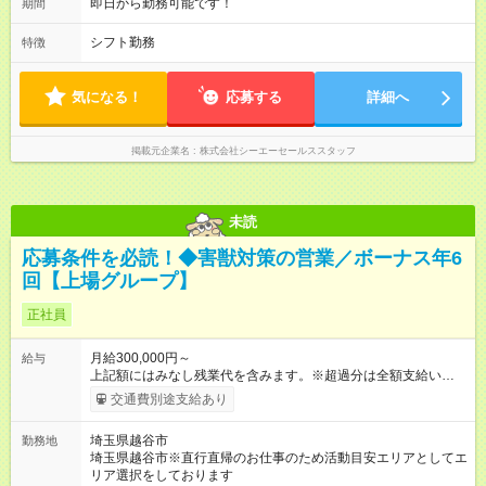
即日から勤務可能です！
期間
シフト勤務
特徴
気になる！
応募する
詳細へ
掲載元企業名
株式会社シーエーセールススタッフ
未読
応募条件を必読！◆害獣対策の営業／ボーナス年6
回【上場グループ】
正社員
月給300,000円～
給与
上記額にはみなし残業代を含みます。※超過分は全額支給いたし
ます。 みなし残業代 73,808円／月 みなし残業時間 45時間／月
交通費別途支給あり
年5回のボーナスあり！ ◆2種類のボーナスがあります（ボーナ
スA、ボーナスB）。 └3ヶ月ごと（年4回）：ボーナスA └年度
埼玉県越谷市
勤務地
末（年1回）：ボーナスB ◆ボーナスは年で合計「年5回」お渡
埼玉県越谷市※直行直帰のお仕事のため活動目安エリアとしてエ
し。ボーナスなしはありません。 └ボーナス合計で約100～250
リア選択をしております
万/年程度になります。 └ボーナス合計が80万を切る等というこ