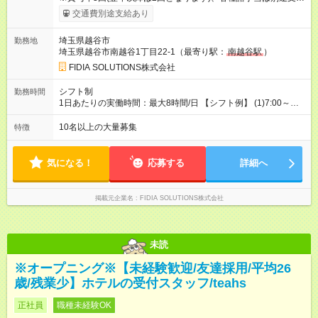
給！ ※能力・スキルを考慮し、ご相談の上で決定します。 【試
交通費別途支給あり
用期間】試用期間なし
埼玉県越谷市
勤務地
埼玉県越谷市南越谷1丁目22-1（最寄り駅：
南越谷駅
）
FIDIA SOLUTIONS株式会社
シフト制
勤務時間
1日あたりの実働時間：最大8時間/日 【シフト例】 (1)7:00～
16:00 (2)8:00～17:00 (3)13:00～22:00 (4)14:00～23:00
(5)22:00～7:00 (6)23:00～8:00
10名以上の大量募集
特徴
気になる！
応募する
詳細へ
掲載元企業名
FIDIA SOLUTIONS株式会社
未読
※オープニング※【未経験歓迎/友達採用/平均26
歳/残業少】ホテルの受付スタッフ/teahs
正社員
職種未経験OK