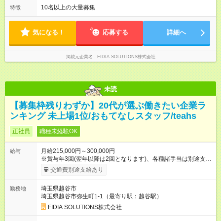
(5)22:00～7:00 (6)23:00～8:00
10名以上の大量募集
特徴
気になる！
応募する
詳細へ
掲載元企業名
FIDIA SOLUTIONS株式会社
未読
【募集枠残りわずか】20代が選ぶ働きたい企業ラ
ンキング 未上場1位/おもてなしスタッフ/teahs
正社員
職種未経験OK
月給215,000円～300,000円
給与
※賞与年3回(翌年以降は2回となります)、各種諸手当は別途支
給！ ※能力・スキルを考慮し、ご相談の上で決定します。 【試
交通費別途支給あり
用期間】試用期間なし
埼玉県越谷市
勤務地
埼玉県越谷市弥生町1-1（最寄り駅：越谷駅）
FIDIA SOLUTIONS株式会社