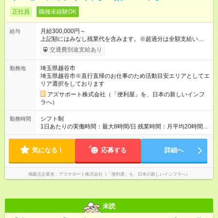
正社員
職種未経験OK
月給300,000円～
給与
上記額にはみなし残業代を含みます。※超過分は全額支給いたし
ます。 みなし残業代 73,808円／月 みなし残業時間 45時間／月
交通費別途支給あり
年収＝月給＋ボーナス＋インセンティブ ボーナス ：2回 ※過
去2回を切ったことなし インセンティブ ：年4回 ※3ヶ月ごと
埼玉県越谷市
勤務地
（年4回） ※施工スタッフにもインセンティブがもらえます
埼玉県越谷市※直行直帰のお仕事のため活動目安エリアとしてエ
※合計で約30～60万/年程度で動きます（一番高い方ですと100
リア選択をしております
万超え） --------------------------------- 昇給：あり ※年1回評価に基
づく 手当：あり 全額100%支給 ・交通費（通勤費） ・業務に
アズサポート株式会社（「便利屋」を、日本の新しいインフ
おける活動費 ・超過勤務手当 【注意】 貸与する社用車は、社員
ラへ）
各自が保管していただきます 駐車場代が仮にかかる場合、各社
員での負担となります ※1都3県社員については会社負担があり
シフト制
勤務時間
ます（ご相談ください） 【試用期間】試用期間あり 試用期間の
1日あたりの実働時間：最大8時間/日 残業時間：月平均20時間程
長さ：4ヶ月 ※ 雇用形態と給与に、本採用時と異なる部分があり
度 ※閑散月10時間ほど、繁忙期40時間ほど 【注意】 直行直帰の
ます。 雇用形態：中途採用（契約社員） 給与：本採用時と同じ
ため、最初に訪問するお客様と、最後のお客様のご自宅の場所
です。 試用期間中は嘱託社員契約となります。嘱託社員契約中
気になる！
によっては出勤・退勤時間が変動する場合がございます 例）
応募する
詳細へ
の給与・待遇・福利厚生は正社員のものと同じです。99％の方
閑散期10時に出発、退勤16時代～繁忙期7時代に出発～帰宅20
が試用期間後に正社員に移行しております。
時代
掲載元企業名
アズサポート株式会社（「便利屋」を、日本の新しいインフラへ）
未読