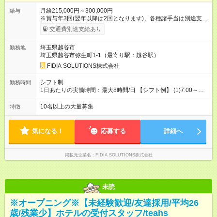
月給215,000円～300,000円
給与
※賞与年3回(翌年以降は2回となります)、各種諸手当は別途支
給！ ※能力・スキルを考慮し、ご相談の上で決定します。 【試
交通費別途支給あり
用期間】試用期間あり 試用期間の長さ：6ヶ月 雇用形態、給与
は本採用時と同じです。
埼玉県越谷市
勤務地
埼玉県越谷市弥生町1-1（最寄り駅：越谷駅）
FIDIA SOLUTIONS株式会社
シフト制
勤務時間
1日あたりの実働時間：最大8時間/日 【シフト例】 (1)7:00～
16:00 (2)8:00～17:00 (3)13:00～22:00 (4)14:00～23:00
(5)22:00～7:00 (6)23:00～8:00
10名以上の大量募集
特徴
気になる！
応募する
詳細へ
掲載元企業名
FIDIA SOLUTIONS株式会社
未読
※オープニング※【未経験歓迎/友達採用/平均26
歳/残業少】ホテルの受付スタッフ/teahs