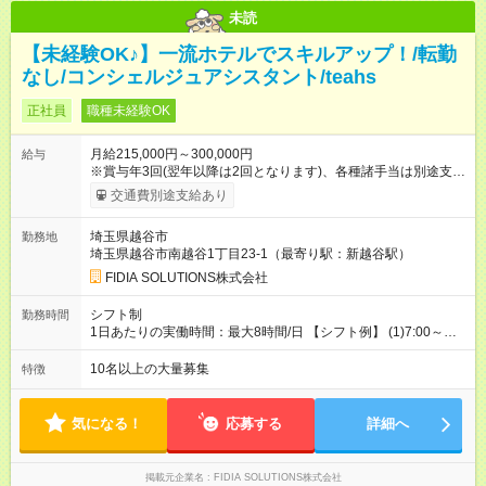
未読
【未経験OK♪】一流ホテルでスキルアップ！/転勤
なし/コンシェルジュアシスタント/teahs
正社員
職種未経験OK
月給215,000円～300,000円
給与
※賞与年3回(翌年以降は2回となります)、各種諸手当は別途支
給！ ※能力・スキルを考慮し、ご相談の上で決定します。 【試
交通費別途支給あり
用期間】試用期間なし
埼玉県越谷市
勤務地
埼玉県越谷市南越谷1丁目23-1（最寄り駅：新越谷駅）
FIDIA SOLUTIONS株式会社
シフト制
勤務時間
1日あたりの実働時間：最大8時間/日 【シフト例】 (1)7:00～
16:00 (2)8:00～17:00 (3)13:00～22:00 (4)14:00～23:00
(5)22:00～7:00 (6)23:00～8:00
10名以上の大量募集
特徴
気になる！
応募する
詳細へ
掲載元企業名
FIDIA SOLUTIONS株式会社