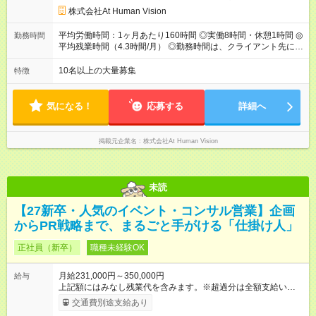
業代（月15時間分）が含まれた 金額になります。超過分は追加
株式会社At Human Vision
で全額支給。 【頑張りを給与・キャリアに還元します】 年に2
回⼈事評価があり等級が決まります。 等級に合わせた給与設定
平均労働時間：1ヶ月あたり160時間 ◎実働8時間・休憩1時間 ◎
勤務時間
のため、若い内からでも頑張り次第で給与アップが叶います。
平均残業時間（4.3時間/月） ◎勤務時間は、クライアント先に
⼀般職（20～31万円）→リーダー（⽉給26～36万円） →係⻑
より異なります。 ※＜シフト例＞ 10:00～19:00／11:00～
（⽉給34～45万円）→課⻑（⽉給36～48万円）→部⻑（⽉給40
20:00 平均労働時間：1ヶ月あたり160時間 ◎実働8時間・休憩1
10名以上の大量募集
特徴
～58万円） 【試用期間】試用期間あり 試用期間の長さ：6ヶ月
時間 ◎平均残業時間（4.3時間/月） ◎勤務時間は、クライアント
※ 雇用形態と給与に、本採用時と異なる部分があります。 雇用
先に より異なります。 ※＜シフト例＞ 10:00～19:00／11:00
形態：本採用時と同じです。 給与：月給 211,000円 ～ 330,000
～20:00
気になる！
応募する
詳細へ
円 上記額にはみなし残業代を含みます。※超過分は全額支給い
たします。 みなし残業代 22,000円 ～ 34,000円／月 みなし残業
時間 15時間／月
掲載元企業名
株式会社At Human Vision
未読
【27新卒・人気のイベント・コンサル営業】企画
からPR戦略まで、まるごと手がける「仕掛け人」
正社員（新卒）
職種未経験OK
月給231,000円～350,000円
給与
上記額にはみなし残業代を含みます。※超過分は全額支給いたし
ます。 みなし残業代 24,000円 ～ 37,000円／月 みなし残業時
交通費別途支給あり
間 15時間／月 【給与】 月給： 大卒・院卒 ：243，000