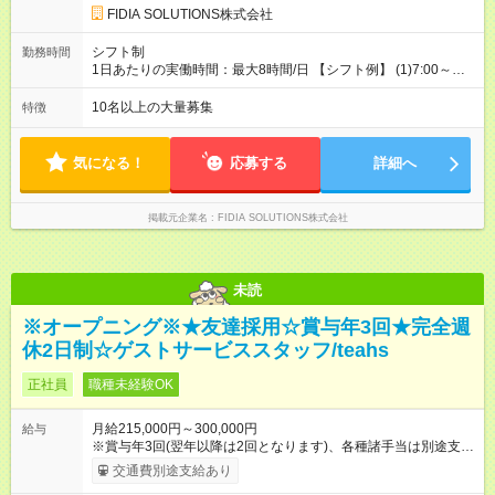
FIDIA SOLUTIONS株式会社
シフト制
勤務時間
1日あたりの実働時間：最大8時間/日 【シフト例】 (1)7:00～
16:00 (2)8:00～17:00 (3)13:00～22:00 (4)14:00～23:00
(5)22:00～7:00 (6)23:00～8:00
10名以上の大量募集
特徴
気になる！
応募する
詳細へ
掲載元企業名
FIDIA SOLUTIONS株式会社
未読
※オープニング※★友達採用☆賞与年3回★完全週
休2日制☆ゲストサービススタッフ/teahs
正社員
職種未経験OK
月給215,000円～300,000円
給与
※賞与年3回(翌年以降は2回となります)、各種諸手当は別途支
給！ ※能力・スキルを考慮し、ご相談の上で決定します。 【試
交通費別途支給あり
用期間】試用期間なし