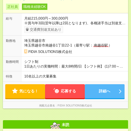
正社員
職種未経験OK
月給215,000円～300,000円
給与
※賞与年3回(翌年以降は2回となります)、各種諸手当は別途支
給！ ※能力・スキルを考慮し、ご相談の上で決定します。 【試
交通費別途支給あり
用期間】試用期間あり 試用期間の長さ：6ヶ月 雇用形態、給与
は本採用時と同じです。
埼玉県越谷市
勤務地
埼玉県越谷市南越谷1丁目22-1（最寄り駅：
南越谷駅
）
FIDIA SOLUTIONS株式会社
シフト制
勤務時間
1日あたりの実働時間：最大8時間/日 【シフト例】 (1)7:00～
16:00 (2)8:00～17:00 (3)13:00～22:00 (4)14:00～23:00
(5)22:00～7:00 (6)23:00～8:00
10名以上の大量募集
特徴
気になる！
応募する
詳細へ
掲載元企業名
FIDIA SOLUTIONS株式会社
未読