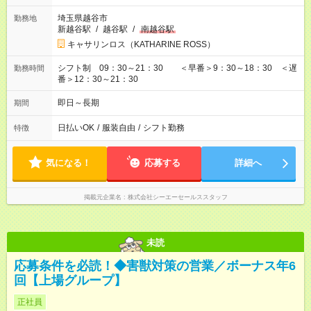
埼玉県越谷市
勤務地
新越谷駅
/
越谷駅
/
南越谷駅
キャサリンロス（KATHARINE ROSS）
シフト制 09：30～21：30 ＜早番＞9：30～18：30 ＜遅
勤務時間
番＞12：30～21：30
即日～長期
期間
日払いOK
/
服装自由
/
シフト勤務
特徴
気になる！
応募する
詳細へ
掲載元企業名
株式会社シーエーセールススタッフ
未読
応募条件を必読！◆害獣対策の営業／ボーナス年6
回【上場グループ】
正社員