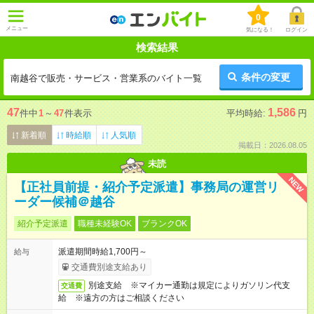
0
メニュー
気になる！
ログイン
検索結果
条件の変更
南越谷で販売・サービス・営業系のバイト一覧
47
1,586
件中
1
～
47
件表示
平均時給:
円
新着順
時給順
人気順
掲載日：2026.08.05
未読
NEW
【正社員前提・紹介予定派遣】事務局の運営リ
ーダー候補＠越谷
紹介予定派遣
職種未経験OK
ブランクOK
派遣期間時給1,700円～
給与
交通費別途支給あり
別途支給 ※マイカー通勤は規定によりガソリン代支
交通費
給 ※遠方の方はご相談ください