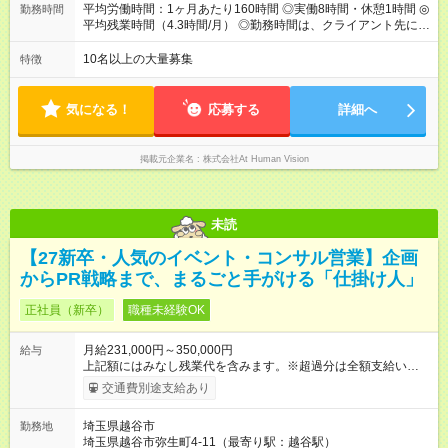
回⼈事評価があり等級が決まります。 等級に合わせた給与設定
平均労働時間：1ヶ月あたり160時間 ◎実働8時間・休憩1時間 ◎
勤務時間
のため、若い内からでも頑張り次第で給与アップが叶います。
平均残業時間（4.3時間/月） ◎勤務時間は、クライアント先に
⼀般職（20～31万円）→リーダー（⽉給26～36万円） →係⻑
より異なります。 ※＜シフト例＞ 10:00～19:00／11:00～
（⽉給34～45万円）→課⻑（⽉給36～48万円）→部⻑（⽉給40
20:00 平均労働時間：1ヶ月あたり160時間 ◎実働8時間・休憩1
10名以上の大量募集
特徴
～58万円） 【試用期間】試用期間あり 試用期間の長さ：6ヶ月
時間 ◎平均残業時間（4.3時間/月） ◎勤務時間は、クライアント
※ 雇用形態と給与に、本採用時と異なる部分があります。 雇用
先に より異なります。 ※＜シフト例＞ 10:00～19:00／11:00
形態：本採用時と同じです。 給与：月給 211,000円 ～ 330,000
～20:00
気になる！
応募する
詳細へ
円 上記額にはみなし残業代を含みます。※超過分は全額支給い
たします。 みなし残業代 22,000円 ～ 34,000円／月 みなし残業
時間 15時間／月
掲載元企業名
株式会社At Human Vision
未読
【27新卒・人気のイベント・コンサル営業】企画
からPR戦略まで、まるごと手がける「仕掛け人」
正社員（新卒）
職種未経験OK
月給231,000円～350,000円
給与
上記額にはみなし残業代を含みます。※超過分は全額支給いたし
ます。 みなし残業代 24,000円 ～ 37,000円／月 みなし残業時
交通費別途支給あり
間 15時間／月 【給与】 月給： 大卒・院卒 ：243，000
円（固定残業代 26，000円） 短大・専門・高専卒：231，000円
埼玉県越谷市
勤務地
（固定残業代 24，000円） 賞与：年２回 （業績連動型） 昇
埼玉県越谷市弥生町4-11（最寄り駅：越谷駅）
給：年２回（3月、9月) 試用期間：6ヶ月 ※上記額にはみなし残