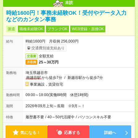
未読
時給1600円！事務未経験OK！受付やデータ入力
などのカンタン事務
派遣
職種未経験OK
ブランクOK
WEB登録・面接OK
時給1600円 月収例 256,000円
給与
交通費別途支給あり
全額支給
交通費
25～30万円
月収例
埼玉県越谷市
勤務地
南越谷駅
から徒歩7分
/
新越谷駅から徒歩7分
事業施設，賃貸住宅
09:00～18:00(実働8時間 休憩1時間)
勤務時間
2026年09月上旬～長期 ※9月～！
期間
履歴書不要
/
40～50代活躍中
/
パソコンスキル不要
特徴
気になる！
応募する
詳細へ