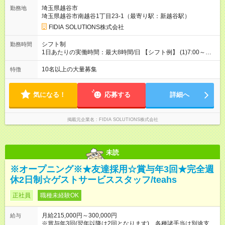
埼玉県越谷市
勤務地
埼玉県越谷市南越谷1丁目23-1（最寄り駅：新越谷駅）
FIDIA SOLUTIONS株式会社
シフト制
勤務時間
1日あたりの実働時間：最大8時間/日 【シフト例】 (1)7:00～
16:00 (2)8:00～17:00 (3)13:00～22:00 (4)14:00～23:00
(5)22:00～7:00 (6)23:00～8:00
10名以上の大量募集
特徴
気になる！
応募する
詳細へ
掲載元企業名
FIDIA SOLUTIONS株式会社
未読
※オープニング※★友達採用☆賞与年3回★完全週
休2日制☆ゲストサービススタッフ/teahs
正社員
職種未経験OK
月給215,000円～300,000円
給与
※賞与年3回(翌年以降は2回となります)、各種諸手当は別途支