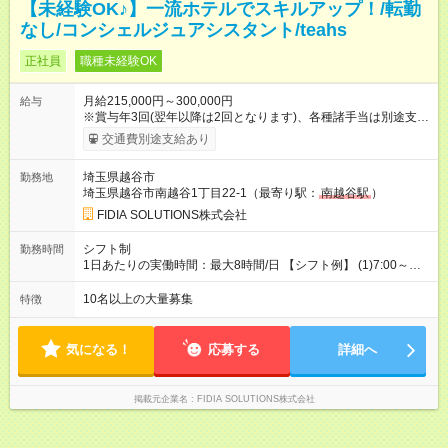
【未経験OK♪】一流ホテルでスキルアップ！/転勤
なし/コンシェルジュアシスタント/teahs
正社員
職種未経験OK
月給215,000円～300,000円
給与
※賞与年3回(翌年以降は2回となります)、各種諸手当は別途支
給！ ※能力・スキルを考慮し、ご相談の上で決定します。 【試
交通費別途支給あり
用期間】試用期間なし
埼玉県越谷市
勤務地
埼玉県越谷市南越谷1丁目22-1（最寄り駅：
南越谷駅
）
FIDIA SOLUTIONS株式会社
シフト制
勤務時間
1日あたりの実働時間：最大8時間/日 【シフト例】 (1)7:00～
16:00 (2)8:00～17:00 (3)13:00～22:00 (4)14:00～23:00
(5)22:00～7:00 (6)23:00～8:00
10名以上の大量募集
特徴
気になる！
応募する
詳細へ
掲載元企業名
FIDIA SOLUTIONS株式会社