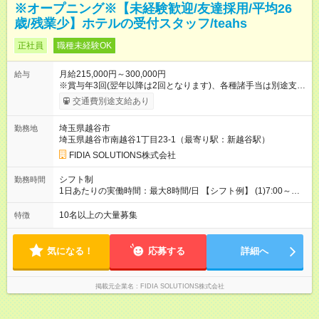
※オープニング※【未経験歓迎/友達採用/平均26
歳/残業少】ホテルの受付スタッフ/teahs
正社員
職種未経験OK
月給215,000円～300,000円
給与
※賞与年3回(翌年以降は2回となります)、各種諸手当は別途支
給！ ※能力・スキルを考慮し、ご相談の上で決定します。 【試
交通費別途支給あり
用期間】試用期間あり 試用期間の長さ：6ヶ月 雇用形態、給与
は本採用時と同じです。
埼玉県越谷市
勤務地
埼玉県越谷市南越谷1丁目23-1（最寄り駅：新越谷駅）
FIDIA SOLUTIONS株式会社
シフト制
勤務時間
1日あたりの実働時間：最大8時間/日 【シフト例】 (1)7:00～
16:00 (2)8:00～17:00 (3)13:00～22:00 (4)14:00～23:00
(5)22:00～7:00 (6)23:00～8:00
10名以上の大量募集
特徴
気になる！
応募する
詳細へ
掲載元企業名
FIDIA SOLUTIONS株式会社