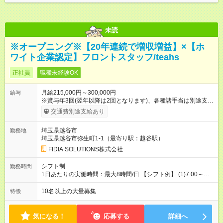
未読
※オープニング※【20年連続で増収増益】×【ホ
ワイト企業認定】フロントスタッフ/teahs
正社員
職種未経験OK
月給215,000円～300,000円
給与
※賞与年3回(翌年以降は2回となります)、各種諸手当は別途支
給！ ※能力・スキルを考慮し、ご相談の上で決定します。 【試
交通費別途支給あり
用期間】試用期間あり 試用期間の長さ：6ヶ月 雇用形態、給与
は本採用時と同じです。
埼玉県越谷市
勤務地
埼玉県越谷市弥生町1-1（最寄り駅：越谷駅）
FIDIA SOLUTIONS株式会社
シフト制
勤務時間
1日あたりの実働時間：最大8時間/日 【シフト例】 (1)7:00～
16:00 (2)8:00～17:00 (3)13:00～22:00 (4)14:00～23:00
(5)22:00～7:00 (6)23:00～8:00
10名以上の大量募集
特徴
気になる！
応募する
詳細へ