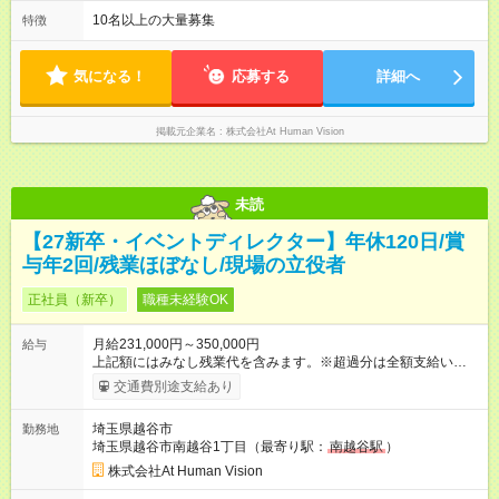
より異なります。 ※＜シフト例＞ 10:00～19:00／11:00～
（⽉給34～45万円）→課⻑（⽉給36～48万円）→部⻑（⽉給40
20:00 平均労働時間：1ヶ月あたり160時間 ◎実働8時間・休憩1
10名以上の大量募集
特徴
～58万円） 【試用期間】試用期間あり 試用期間の長さ：6ヶ月
時間 ◎平均残業時間（4.3時間/月） ◎勤務時間は、クライアント
※ 雇用形態と給与に、本採用時と異なる部分があります。 雇用
先に より異なります。 ※＜シフト例＞ 10:00～19:00／11:00
形態：本採用時と同じです。 給与：月給 211,000円 ～ 330,000
～20:00
気になる！
応募する
詳細へ
円 上記額にはみなし残業代を含みます。※超過分は全額支給い
たします。 みなし残業代 22,000円 ～ 34,000円／月 みなし残業
時間 15時間／月
掲載元企業名
株式会社At Human Vision
未読
【27新卒・イベントディレクター】年休120日/賞
与年2回/残業ほぼなし/現場の立役者
正社員（新卒）
職種未経験OK
月給231,000円～350,000円
給与
上記額にはみなし残業代を含みます。※超過分は全額支給いたし
ます。 みなし残業代 24,000円 ～ 37,000円／月 みなし残業時
交通費別途支給あり
間 15時間／月 【給与】 月給： 大卒・院卒 ：243，000
円（固定残業代 26，000円） 短大・専門・高専卒：231，000円
埼玉県越谷市
勤務地
（固定残業代 24，000円） 賞与：年２回 （業績連動型） 昇
埼玉県越谷市南越谷1丁目（最寄り駅：
南越谷駅
）
給：年２回（3月、9月) 試用期間：6ヶ月 ※上記額にはみなし残
業代（月15時間分）が含まれた 金額になります。超過分は追加
株式会社At Human Vision
で全額支給。 【頑張りを給与・キャリアに還元します】 年に2