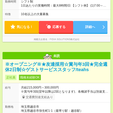
シフト制
勤務時間
1日あたりの実働時間：最大8時間/日 【シフト例】 (1)7:00～
16:00 (2)8:00～17:00 (3)13:00～22:00 (4)14:00～23:00
(5)22:00～7:00 (6)23:00～8:00
10名以上の大量募集
特徴
気になる！
応募する
詳細へ
掲載元企業名
FIDIA SOLUTIONS株式会社
未読
※オープニング※★友達採用☆賞与年3回★完全週
休2日制☆ゲストサービススタッフ/teahs
正社員
職種未経験OK
月給215,000円～300,000円
給与
※賞与年3回(翌年以降は2回となります)、各種諸手当は別途支
給！ ※能力・スキルを考慮し、ご相談の上で決定します。 【試
交通費別途支給あり
用期間】試用期間なし
埼玉県越谷市
勤務地
埼玉県越谷市弥生町1-1（最寄り駅：越谷駅）