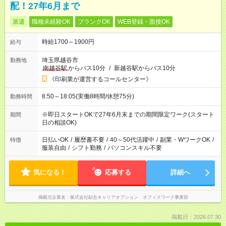
配！27年6月まで
派遣
職種未経験OK
ブランクOK
WEB登録・面接OK
時給1700～1900円
給与
埼玉県越谷市
勤務地
南越谷駅
からバス10分
/
新越谷駅からバス10分
《印刷業が運営するコールセンター》
8:50～18:05(実働8時間/休憩75分)
勤務時間
※即日スタートOKで27年6月末までの期間限定ワーク(スタート
期間
日の相談OK)
日払いOK
/
履歴書不要
/
40～50代活躍中
/
副業・WワークOK
/
特徴
服装自由
/
シフト勤務
/
パソコンスキル不要
気になる！
応募する
詳細へ
掲載元企業名
株式会社綜合キャリアオプション オフィスワーク事業部
掲載日：2026.07.30