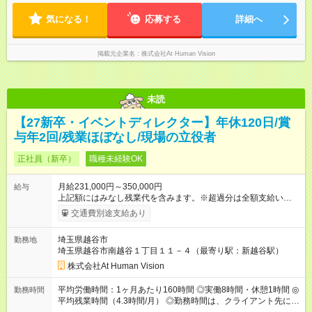
※ 雇用形態と給与に、本採用時と異なる部分があります。 雇用
先に より異なります。 ※＜シフト例＞ 10:00～19:00／11:00
形態：本採用時と同じです。 給与：月給 211,000円 ～ 330,000
～20:00
気になる！
応募する
詳細へ
円 上記額にはみなし残業代を含みます。※超過分は全額支給い
たします。 みなし残業代 22,000円 ～ 34,000円／月 みなし残業
時間 15時間／月
掲載元企業名
株式会社At Human Vision
未読
【27新卒・イベントディレクター】年休120日/賞
与年2回/残業ほぼなし/現場の立役者
正社員（新卒）
職種未経験OK
月給231,000円～350,000円
給与
上記額にはみなし残業代を含みます。※超過分は全額支給いたし
ます。 みなし残業代 24,000円 ～ 37,000円／月 みなし残業時
交通費別途支給あり
間 15時間／月 【給与】 月給： 大卒・院卒 ：243，000
円（固定残業代 26，000円） 短大・専門・高専卒：231，000円
埼玉県越谷市
勤務地
（固定残業代 24，000円） 賞与：年２回 （業績連動型） 昇
埼玉県越谷市南越谷１丁目１１－４（最寄り駅：新越谷駅）
給：年２回（3月、9月) 試用期間：6ヶ月 ※上記額にはみなし残
業代（月15時間分）が含まれた 金額になります。超過分は追加
株式会社At Human Vision
で全額支給。 【頑張りを給与・キャリアに還元します】 年に2
回⼈事評価があり等級が決まります。 等級に合わせた給与設定
平均労働時間：1ヶ月あたり160時間 ◎実働8時間・休憩1時間 ◎
勤務時間
のため、若い内からでも頑張り次第で給与アップが叶います。
平均残業時間（4.3時間/月） ◎勤務時間は、クライアント先に
⼀般職（20～31万円）→リーダー（⽉給26～36万円） →係⻑