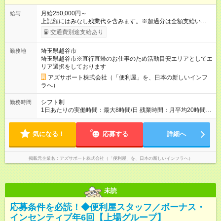
月給250,000円～
給与
上記額にはみなし残業代を含みます。※超過分は全額支給いたし
ます。 みなし残業代 73,808円／月 みなし残業時間 45時間／月
交通費別途支給あり
＜ボーナス＞ 合計で「年6回」お渡し └3ヶ月ごと（年4回）→A
タイプ └半年ごと（年2回）→Bタイプ ※合計で約200～300
埼玉県越谷市
勤務地
万/年程度で動きます（一番高い方ですと400万超え） ※ボー
埼玉県越谷市※直行直帰のお仕事のため活動目安エリアとしてエ
ナス合計が極端に150万を切る等ということはありません ＜年
リア選択をしております
収イメージ＞ (1)各月のボーナス支払い 1月～3月：月給のみ 4
月、7月、10月：月給＋ボーナスA 6月、12月：月給＋ボーナス
アズサポート株式会社（「便利屋」を、日本の新しいインフ
B (2)経験年数に伴う年収推移 入社1年目：470万（3割）～520
ラへ）
万円以上（6割）～高い方（1割）600万超え 3年目： 7割の社員
が年収600万円以上 --------------------------------- 昇給：あり ※年1
シフト制
勤務時間
回評価に基づく 手当：あり 全額100%支給 ・交通費（通勤
1日あたりの実働時間：最大8時間/日 残業時間：月平均20時間程
費） ・業務における活動費 ・超過勤務手当 【注意】 貸与する
度 ※閑散月10時間ほど、繁忙期40時間ほど 【注意】 直行直帰の
社用車は、社員各自が保管していただきます 駐車場代が仮にか
ため、最初に訪問するお客様と、最後のお客様のご自宅の場所
かる場合、各自での負担となります 【試用期間】試用期間あり
気になる！
によっては出勤・退勤時間が変動する場合がございます 例）
応募する
詳細へ
試用期間の長さ：4ヶ月 ※ 雇用形態と給与に、本採用時と異なる
閑散期10時に出発、退勤16時代～繁忙期7時代に出発～帰宅20
部分があります。 雇用形態：中途採用（契約社員） 給与：本採
時代
用時と同じです。 試用期間中は嘱託社員契約となります。嘱託
掲載元企業名
アズサポート株式会社（「便利屋」を、日本の新しいインフラへ）
社員契約中の給与・待遇・福利厚生は正社員のものと同じで
す。99％の方が試用期間後に正社員に移行しております。
未読
応募条件を必読！◆便利屋スタッフ／ボーナス・
インセンティブ年6回【上場グループ】