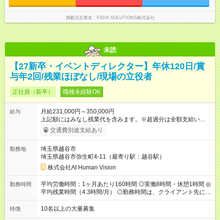
掲載元企業名
FIDIA SOLUTIONS株式会社
未読
【27新卒・イベントディレクター】年休120日/賞
与年2回/残業ほぼなし/現場の立役者
正社員（新卒）
職種未経験OK
月給231,000円～350,000円
給与
上記額にはみなし残業代を含みます。※超過分は全額支給いたし
ます。 みなし残業代 24,000円 ～ 37,000円／月 みなし残業時
交通費別途支給あり
間 15時間／月 【給与】 月給： 大卒・院卒 ：243，000
円（固定残業代 26，000円） 短大・専門・高専卒：231，000円
埼玉県越谷市
勤務地
（固定残業代 24，000円） 賞与：年２回 （業績連動型） 昇
埼玉県越谷市弥生町4-11（最寄り駅：越谷駅）
給：年２回（3月、9月) 試用期間：6ヶ月 ※上記額にはみなし残
業代（月15時間分）が含まれた 金額になります。超過分は追加
株式会社At Human Vision
で全額支給。 【頑張りを給与・キャリアに還元します】 年に2
回⼈事評価があり等級が決まります。 等級に合わせた給与設定
平均労働時間：1ヶ月あたり160時間 ◎実働8時間・休憩1時間 ◎
勤務時間
のため、若い内からでも頑張り次第で給与アップが叶います。
平均残業時間（4.3時間/月） ◎勤務時間は、クライアント先に
⼀般職（20～31万円）→リーダー（⽉給26～36万円） →係⻑
より異なります。 ※＜シフト例＞ 10:00～19:00／11:00～
（⽉給34～45万円）→課⻑（⽉給36～48万円）→部⻑（⽉給40
20:00 平均労働時間：1ヶ月あたり160時間 ◎実働8時間・休憩1
10名以上の大量募集
特徴
～58万円） 【試用期間】試用期間あり 試用期間の長さ：6ヶ月
時間 ◎平均残業時間（4.3時間/月） ◎勤務時間は、クライアント