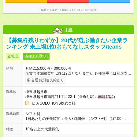
掲載元企業名
FIDIA SOLUTIONS株式会社
未読
【募集枠残りわずか】20代が選ぶ働きたい企業ラ
ンキング 未上場1位/おもてなしスタッフ/teahs
正社員
職種未経験OK
月給215,000円～300,000円
給与
※賞与年3回(翌年以降は2回となります)、各種諸手当は別途支
給！ ※能力・スキルを考慮し、ご相談の上で決定します。 【試
交通費別途支給あり
用期間】試用期間なし
埼玉県越谷市
勤務地
埼玉県越谷市南越谷1丁目22-1（最寄り駅：
南越谷駅
）
FIDIA SOLUTIONS株式会社
シフト制
勤務時間
1日あたりの実働時間：最大8時間/日 【シフト例】 (1)7:00～
16:00 (2)8:00～17:00 (3)13:00～22:00 (4)14:00～23:00
(5)22:00～7:00 (6)23:00～8:00
10名以上の大量募集
特徴