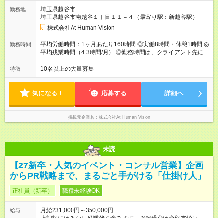
円（固定残業代 26，000円） 短大・専門・高専卒：231，000円
埼玉県越谷市
勤務地
（固定残業代 24，000円） 賞与：年２回 （業績連動型） 昇
埼玉県越谷市南越谷１丁目１１－４（最寄り駅：新越谷駅）
給：年２回（3月、9月) 試用期間：6ヶ月 ※上記額にはみなし残
業代（月15時間分）が含まれた 金額になります。超過分は追加
株式会社At Human Vision
で全額支給。 【頑張りを給与・キャリアに還元します】 年に2
回⼈事評価があり等級が決まります。 等級に合わせた給与設定
平均労働時間：1ヶ月あたり160時間 ◎実働8時間・休憩1時間 ◎
勤務時間
のため、若い内からでも頑張り次第で給与アップが叶います。
平均残業時間（4.3時間/月） ◎勤務時間は、クライアント先に
⼀般職（20～31万円）→リーダー（⽉給26～36万円） →係⻑
より異なります。 ※＜シフト例＞ 10:00～19:00／11:00～
（⽉給34～45万円）→課⻑（⽉給36～48万円）→部⻑（⽉給40
20:00 平均労働時間：1ヶ月あたり160時間 ◎実働8時間・休憩1
10名以上の大量募集
特徴
～58万円） 【試用期間】試用期間あり 試用期間の長さ：6ヶ月
時間 ◎平均残業時間（4.3時間/月） ◎勤務時間は、クライアント
※ 雇用形態と給与に、本採用時と異なる部分があります。 雇用
先に より異なります。 ※＜シフト例＞ 10:00～19:00／11:00
形態：本採用時と同じです。 給与：月給 211,000円 ～ 330,000
～20:00
気になる！
応募する
詳細へ
円 上記額にはみなし残業代を含みます。※超過分は全額支給い
たします。 みなし残業代 22,000円 ～ 34,000円／月 みなし残業
時間 15時間／月
掲載元企業名
株式会社At Human Vision
未読
【27新卒・人気のイベント・コンサル営業】企画
からPR戦略まで、まるごと手がける「仕掛け人」
正社員（新卒）
職種未経験OK
月給231,000円～350,000円
給与