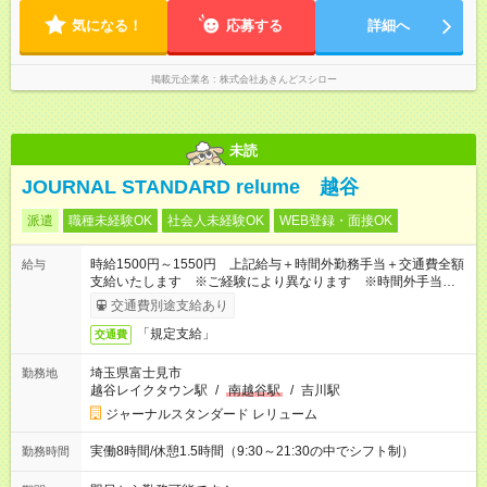
出勤前にジムに通う社員も多くいま す。繁忙期以外は1日通して
です。
働くことがほぼありません！
気になる！
応募する
詳細へ
掲載元企業名
株式会社あきんどスシロー
未読
JOURNAL STANDARD relume 越谷
派遣
職種未経験OK
社会人未経験OK
WEB登録・面接OK
時給1500円～1550円 上記給与＋時間外勤務手当＋交通費全額
給与
支給いたします ※ご経験により異なります ※時間外手当はお
時給の1.25倍です！
交通費別途支給あり
「規定支給」
交通費
埼玉県富士見市
勤務地
越谷レイクタウン駅
/
南越谷駅
/
吉川駅
ジャーナルスタンダード レリューム
実働8時間/休憩1.5時間（9:30～21:30の中でシフト制）
勤務時間