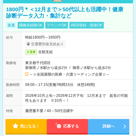
1800円＊＜12月まで＞50代以上も活躍中！健康
診断データ入力・集計など
派遣
職種未経験OK
ブランクOK
WEB登録・面接OK
時給1800円～1850円
給与
交通費別途支給あり
全額支給
交通費
東京都千代田区
勤務地
新御茶ノ水駅から徒歩2分
/
御茶ノ水駅から徒歩2分
～☆全国展開の医療・介護リーディング企業☆～
09:00～17:15(実働7時間15分 休憩1時間)
勤務時間
2026年10月上旬～2026年12月下旬 12月末まで 延長の可能
期間
性もあります ※10月～！
履歴書不要
/
40～50代活躍中
特徴
気になる！
応募する
詳細へ