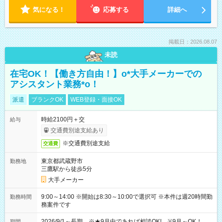
気になる！
応募する
詳細へ
掲載日：2026.08.07
未読
在宅OK！【働き方自由！】o*大手メーカーでの
アシスタント業務*o！
派遣
ブランクOK
WEB登録・面接OK
時給2100円＋交
給与
交通費別途支給あり
※交通費別途支給
交通費
東京都武蔵野市
勤務地
三鷹駅から徒歩5分
大手メーカー
9:00～14:00 ※開始は8:30～10:00で選択可 ※本件は週20時間勤
勤務時間
務案件です
2026/9/1～長期 ※★9月中であれば相談OK! ※9月～OK！
期間