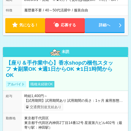
履歴書不要
/
40～50代活躍中
/
服装自由
特徴
気になる！
応募する
詳細へ
未読
【座り＆手作業中心】香水shopの梱包スタッ
フ ★副業OK ★週1日からOK ★1日1時間から
OK
アルバイト
職種未経験OK
時給1,400円～
給与
【試用期間】試用期間あり 試用期間の長さ：1ヶ月 雇用形態、
給与は本採用時と同じです。
交通費別途支給あり
東京都千代田区
勤務地
東京都千代田区内神田2丁目14番12号 星屋第六ビル402号（最
寄り駅：神田駅）