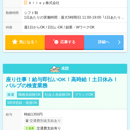
Ａｌｌｅｙ株式会社
シフト制
勤務時間
1日あたりの実働時間：最大5時間/日 11:00-19:00 └1日あたりの
実働時間：1-5時間 └上記の時間帯内であれば、いつでも勤務可
能！ └平日・土曜日の中で、お好きな曜日でご勤務いただけま
週1日からOK / 日払いOK / 副業・WワークOK
特徴
す！ 【シフト例】 ・11:00～14:00 ・16:30～19:00 ・13:00～
18:00 などのように、自由な働き方が可能なお仕事です！
気になる！
応募する
詳細へ
未読
座り仕事！給与即払いOK！高時給！土日休み！
バルブの検査業務
派遣
職種未経験OK
社会人未経験OK
ブランクOK
WEB登録・面接OK
時給1350円
給与
交通費別途支給あり
交通費支給有り
交通費