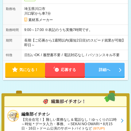
埼玉県川口市
勤務地
川口駅から車7分
素材系メーカー
9:00～17:00 ※表記のうち実働7時間です。
勤務時間
長期【ご応募から1週間以内(最短2日目)のスピード就業が可能】
期間
即日～
日払いOK
/
履歴書不要
/
電話対応なし
/
パソコンスキル不要
特徴
気になる！
応募する
詳細へ
編集部イチオシ
【完全在宅！】難しい業務なし＆電話なし！ゆっくりの11時
～時短＊データ入力・事務、＜SEKAI NO OWARI＊8月15
日・16日＞ドーム公演のサポートバイトなど
(8/7UP!)