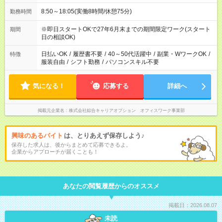
8:50～18:05(実働8時間/休憩75分)
勤務時間
※即日スタートOKで27年6月末までの期間限定ワーク(スタート
期間
日の相談OK)
日払いOK
/
履歴書不要
/
40～50代活躍中
/
副業・WワークOK
/
特徴
服装自由
/
シフト勤務
/
パソコンスキル不要
気になる！
応募する
詳細へ
掲載元企業名
株式会社綜合キャリアオプション オフィスワーク事業部
興味のあるバイト
は、とりあえず保存しよう♪
保存した求人は、後からまとめて応募できるよ。
企業からアプローチが届くことも！
あなたの閲覧履歴からのオススメ
掲載日：2026.08.07
未読