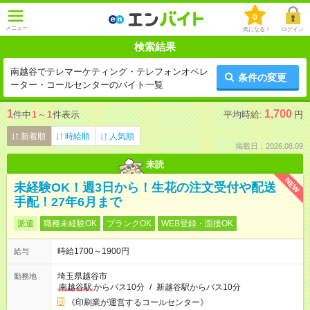
0
メニュー
気になる！
ログイン
検索結果
南越谷でテレマーケティング・テレフォンオペレ
条件の変更
ーター・コールセンターのバイト一覧
1
1,700
件中
1
～
1
件表示
平均時給:
円
新着順
時給順
人気順
掲載日：2026.08.09
未読
NEW
未経験OK！週3日から！生花の注文受付や配送
手配！27年6月まで
派遣
職種未経験OK
ブランクOK
WEB登録・面接OK
時給1700～1900円
給与
埼玉県越谷市
勤務地
南越谷駅
からバス10分
/
新越谷駅からバス10分
《印刷業が運営するコールセンター》