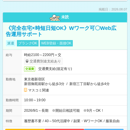
掲載日：2026.08.07
未読
《完全在宅×時短日短OK》Wワーク可〇Web広
告運用サポート
派遣
ブランクOK
WEB登録・面接OK
時給2100～2200円＋交
給与
交通費別途支給あり
交通費支給(規定有り)
交通費
東京都新宿区
勤務地
新宿御苑前駅から徒歩3分
/
新宿三丁目駅から徒歩4分
マスコミ関連
10:00～19:00
勤務時間
2026/9/1～長期 ※開始日相談可能 ※9月～OK！
期間
履歴書不要
/
40～50代活躍中
/
副業・WワークOK
/
服装自由
特徴